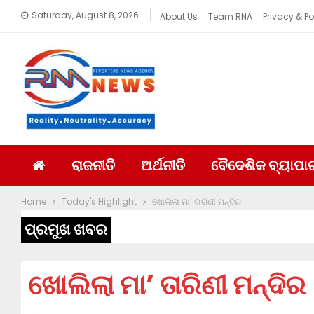
Saturday, August 8, 2026
About Us
Team RNA
Privacy & Po
ରାଜନୀତି
ଅର୍ଥନୀତି
ବୈଦେଶିକ ବ୍ୟାପା
Home
Today's Highlight
ଖୋଲିଲା ମା’ ତାରିଣୀ ମନ୍ଦିର
ପ୍ରମୁଖ ଖବର
ଖୋଲିଲା ମା’ ତାରିଣୀ ମନ୍ଦିର