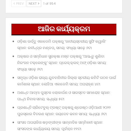
PREV
NEXT
1 of 954
ଆଜିର କାର୍ଯ୍ୟକ୍ରମ
ଓଡ଼ିଶା ଊର୍ଦ୍ଦୁ ଏକାଡେମି ପକ୍ଷରୁ ‘ଜାତୀୟସ୍ତରୀୟ ସୁଫି କୱାଲି’
ସ୍ଥାନ: ରବୀନ୍ଦ୍ର ମଣ୍ଡପ, ସମୟ: ସଂଧ୍ୟା ସାଢ଼େ ୬ଟା
ଅକ୍ଷର ଓ ସମ୍ବିଧାନ ସୁରକ୍ଷା ମଞ୍ଚ ପକ୍ଷରୁ ‘ଆସନ୍ତୁ ଶୁଣିବା
ନିରଂଜନ ଟକ୍‌ଲେଙ୍କୁ’ ସ୍ଥାନ: ପ୍ରେସ୍‌ କ୍ଲବ୍‌ ଅଫ୍‌ ଓଡ଼ିଶା ସମୟ:
ସଂଧ୍ୟା ସାଢ଼େ ୬ଟା
ସମୃଦ୍ଧ ଓଡ଼ିଶା ରାଜ୍ୟ ଯୁବବାହିନୀର ଜିଲ୍ଲା ସ୍ତରୀୟ କମିଟି ଗଠନ ପାଇଁ
କର୍ମଶାଳା ସ୍ଥାନ: ଲୋହିଆ ଏକାଡେମି ସମୟ: ଅପରାହ୍‌ଣ ୪ଟା
ଅଶାନ୍ତ ଆତ୍ମା ପୁସ୍ତକ ଲୋକାର୍ପଣ ଓ ସାରସ୍ବତ ସମାରୋହ ସ୍ଥାନ:
ପାନ୍ଥ ନିବାସ ସମୟ: ସନ୍ଧ୍ୟା ୫ଟା
ପ୍ରଶାନ୍ତି ଚାରିଟେବୁଲ୍‌ ଟ୍ରଷ୍ଟ୍‌ ପକ୍ଷରୁ ଶ୍ରେଷ୍ଠ ଓଡ଼ିଆଣୀ ୨୦୨୨
ପୁରସ୍କାର ବିତରଣ ସ୍ଥାନ: ଜୟଦେବ ଭବନ ସମୟ: ସନ୍ଧ୍ୟା ୬ଟା
ସାଂସଦ ଅପରାଜିତା ଷଡ଼ଙ୍ଗୀଙ୍କ ସାମ୍ବାଦିକ ସମ୍ମିଳନୀ ସ୍ଥାନ:
ସାଂସଦଙ୍କ କାର୍ଯ୍ୟାଳୟ ସମୟ: ପୂର୍ବାହ୍ନ ୧୧ଟା