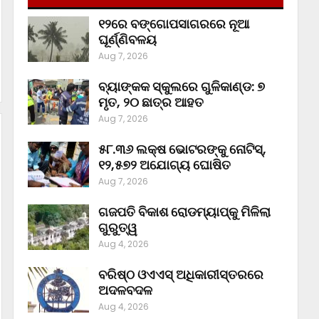
୧୨ରେ ବଙ୍ଗୋପସାଗରରେ ନୂଆ
ଘୂର୍ଣ୍ଣିବଳୟ
Aug 7, 2026
ବ୍ୟାଙ୍କକ ସ୍କୁଲରେ ଗୁଳିକାଣ୍ଡ: ୭
ମୃତ, ୨୦ ଛାତ୍ର ଆହତ
Aug 7, 2026
୫୮.୩୬ ଲକ୍ଷ ଭୋଟରଙ୍କୁ ନୋଟିସ୍‌,
୧୨,୫୭୨ ଅଯୋଗ୍ୟ ଘୋଷିତ
Aug 7, 2026
ଗଜପତି ବିକାଶ ରୋଡମ୍ୟାପ୍‌କୁ ମିଳିଲା
ଗୁରୁତ୍ୱ
Aug 4, 2026
ବରିଷ୍ଠ ଓଏଏସ୍‌ ଅଧିକାରୀସ୍ତରରେ
ଅଦଳବଦଳ
Aug 4, 2026