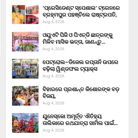
‘ପ୍ରେସିଡେଣ୍ଟ ସ୍ପେଶାଲ’ ଟ୍ରେନରେ
ବ୍ରହ୍ମପୁର ପହଞ୍ଚିଲେ ରାଷ୍ଟ୍ରପତି,
Aug 4, 2026
ଓୟୁଏଟି ପିଜି ଓ ପିଏଚ୍‌ଡି ଛାତ୍ରଙ୍କୁ
ମିଳିବ ମାସିକ ଭତ୍ତା, ଜାଣନ୍ତୁ…
Aug 4, 2026
ପେଟ୍ରୋଲ-ଡିଜେଲ ରପ୍ତାନି ଉପରେ
ବଢ଼ିଲା ୱିଣ୍ଡଫଲ ଟ୍ୟାକ୍ସ
Aug 4, 2026
ବିହାରରେ ପ୍ରଶାନ୍ତ କିଶୋରଙ୍କ ବଡ଼
ବିଜୟ,
Aug 4, 2026
ୟୁନେସ୍କୋ ଅମୂର୍ତ୍ତ ଐତିହ୍ୟ
ତାଲିକାରେ ରଥଯାତ୍ରା ସାମିଲ ପାଇଁ…
Aug 4, 2026