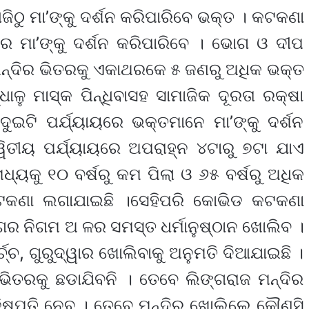
ଜିଠୁ ମା’ଙ୍କୁ ଦର୍ଶନ କରିପାରିବେ ଭକ୍ତ । କଟକଣା
େ ମା’ଙ୍କୁ ଦର୍ଶନ କରିପାରିବେ । ଭୋଗ ଓ ଦୀପ
 ମନ୍ଦିର ଭିତରକୁ ଏକାଥରକେ ୫ ଜଣରୁ ଅଧିକ ଭକ୍ତ
ାଳୁ ମାସ୍କ ପିନ୍ଧିବାସହ ସାମାଜିକ ଦୂରତା ରକ୍ଷା
ୁଇଟି ପର୍ଯ୍ୟାୟରେ ଭକ୍ତମାନେ ମା’ଙ୍କୁ ଦର୍ଶନ
ିତୀୟ ପର୍ଯ୍ୟାୟରେ ଅପରାହ୍ନ ୪ଟାରୁ ୭ଟା ଯାଏ
ଧ୍ୟକୁ ୧୦ ବର୍ଷରୁ କମ ପିଲା ଓ ୬୫ ବର୍ଷରୁ ଅଧିକ
କଣା ଲଗାଯାଇଛି ।ସେହିପରି କୋଭିଡ କଟକଣା
ର ନିଗମ ଅ ଳର ସମସ୍ତ ଧର୍ମାନୁଷ୍ଠାନ ଖୋଲିବ ।
୍ଚ, ଗୁରୁଦ୍ୱାର ଖୋଲିବାକୁ ଅନୁମତି ଦିଆଯାଇଛି ।
ିତରକୁ ଛଡାଯିବନି । ତେବେ ଲିଙ୍ଗରାଜ ମନ୍ଦିର
ନିଷ୍ପତି ନେବ । ତେବେ ମନ୍ଦିର ଖୋଲିଲେ କୌଣସି