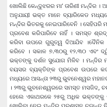
ଖୋଲିଛି କେନ୍ଦୁଝରର ମା’ ତାରିଣୀ ମନ୍ଦିର । ଆ
ଅନୁଯାୟୀ ଭକ୍ତ ମାନେ ବ୍ୟାରିକେଡ ମଧ୍ୟର
ମନ୍ଦିର ଭିତରକୁ ନେଇପାରିବେନି । ସେହିପରି
ପ୍ରବେଶ କରିପାରିବେ ନାହିଁ । ସମସ୍ତ ଶ୍ରଦ୍ଧ
କରିବା ଉପରେ ଗୁରୁତ୍ୱ ଦିଆଯିବ ।ଦୈନିକ ଦ
କରିବେ । ସକାଳ ୭.୩୦ରୁ ୧୨.୩୦ ଏବଂ ଦ୍ୱ
ଭକ୍ତଙ୍କୁ ଦର୍ଶନ ସୁଯୋଗ ମିଳିବ । ମନ୍ଦିର ମ
ବୟସର ବ୍ୟକ୍ତିଙ୍କ ପ୍ରବେଶ ଉପରେ କଟ
ମଧ୍ୟରେ ଆସନ୍ତା ୨୩ରୁ ଭୁବନେଶ୍ୱର ମହାନଗ
। ୨୩ରୁ ଭୁବନେଶ୍ୱରରେ ସମସ୍ତ ମସଜିଦ, ଚର୍ଚ
ହେଲେ ଏକାଥରକେ ୨୫ରୁ ଅଧିକ ଭକ୍ତଙ୍କୁ ଭ
ଖୋଲିବା ନେଇ ମନ୍ଦିର ପ୍ରଶାସନ ଚୂଡାନ୍ତ 