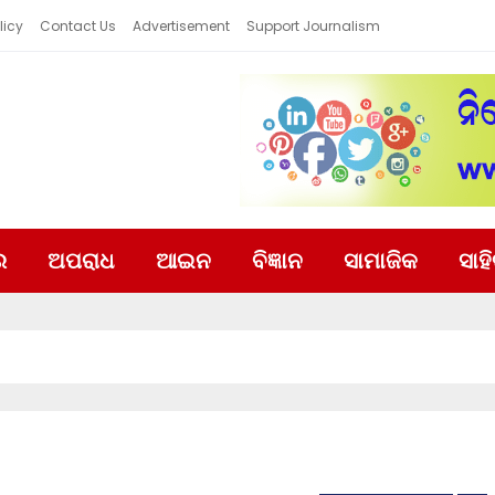
licy
Contact Us
Advertisement
Support Journalism
ର
ଅପରାଧ
ଆଇନ
ବିଜ୍ଞାନ
ସାମାଜିକ
ସାହ