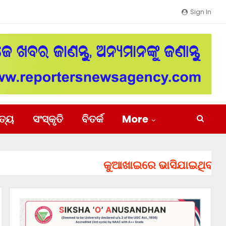
Sign In
ିତ୍ୟ
ସଂସ୍କୃତି
ବିତର୍କ
More
କୁଆଖାଇରେ ଭାସିଯାଇଥିବା ୨ ଯୁବ