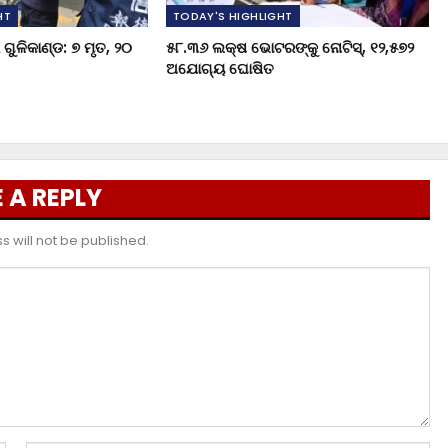
HT
TODAY'S HIGHLIGHT
ଗୁଳିକାଣ୍ଡ: ୭ ମୃତ, ୨୦
୫୮.୩୬ ଲକ୍ଷ ଭୋଟରଙ୍କୁ ନୋଟିସ୍‌, ୧୨,୫୭୨
ଅଯୋଗ୍ୟ ଘୋଷିତ
 A REPLY
 will not be published.