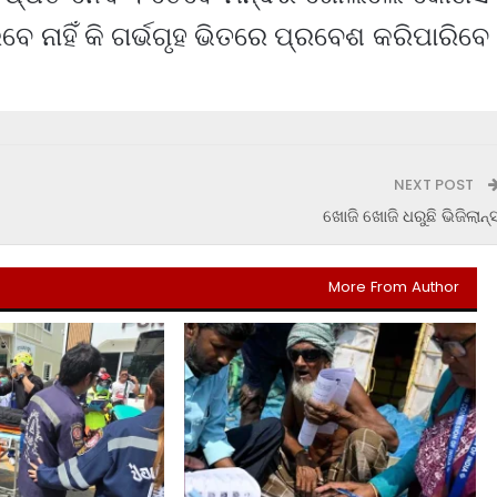
 ନାହିଁ କି ଗର୍ଭଗୃହ ଭିତରେ ପ୍ରବେଶ କରିପାରିବେ
NEXT POST
ଖୋଜି ଖୋଜି ଧରୁଛି ଭିଜିଲାନ୍
More From Author