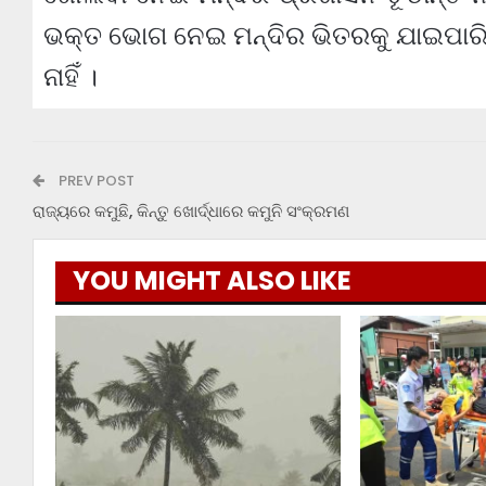
ଭକ୍ତ ଭୋଗ ନେଇ ମନ୍ଦିର ଭିତରକୁ ଯାଇପାରିବେ
ନାହିଁ ।
PREV POST
ରାଜ୍ୟରେ କମୁଛି, କିନ୍ତୁ ଖୋର୍ଦ୍ଧାରେ କମୁନି ସଂକ୍ରମଣ
YOU MIGHT ALSO LIKE