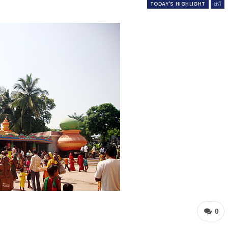
TODAY'S HIGHLIGHT
ଧର୍ମ
0