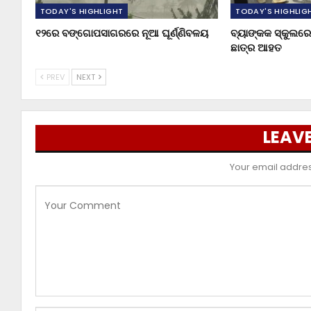
TODAY'S HIGHLIGHT
TODAY'S HIGHLIG
୧୨ରେ ବଙ୍ଗୋପସାଗରରେ ନୂଆ ଘୂର୍ଣ୍ଣିବଳୟ
ବ୍ୟାଙ୍କକ ସ୍କୁଲରେ 
ଛାତ୍ର ଆହତ
PREV
NEXT
LEAVE
Your email address