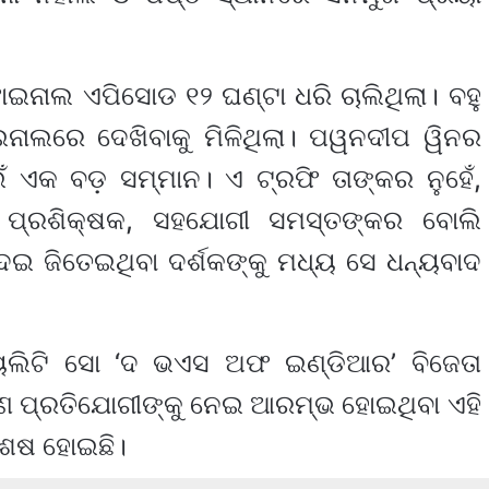
ାଲ ଏପିସୋଡ ୧୨ ଘଣ୍ଟା ଧରି ଚାଲିଥିଲା। ବହୁ
ଇନାଲରେ ଦେଖିବାକୁ ମିଳିଥିଲା। ପୱନଦୀପ ୱିନର
ଇଁ ଏକ ବଡ଼ ସମ୍ମାନ। ଏ ଟ୍ରଫି ତାଙ୍କର ନୁହେଁ,
କ, ପ୍ରଶିକ୍ଷକ, ସହଯୋଗୀ ସମସ୍ତଙ୍କର ବୋଲି
େଇ ଜିତେଇଥିବା ଦର୍ଶକଙ୍କୁ ମଧ୍ୟ ସେ ଧନ୍ୟବାଦ
ରିୟଲିଟି ସୋ ‘ଦ ଭଏସ ଅଫ ଇଣ୍ଡିଆର’ ବିଜେତା
 ପ୍ରତିଯୋଗୀଙ୍କୁ ନେଇ ଆରମ୍ଭ ହୋଇଥିବା ଏହି
ଶେଷ ହୋଇଛି।