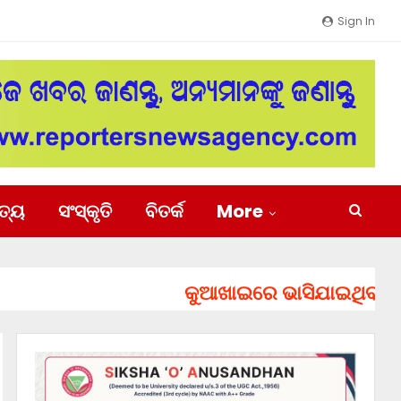
Sign In
ିତ୍ୟ
ସଂସ୍କୃତି
ବିତର୍କ
More
କୁଆଖାଇରେ ଭାସିଯାଇଥିବା ୨ ଯୁବ