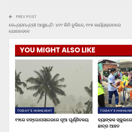
PREV POST
କେନ୍ଦ୍ରମନ୍ତ୍ରୀ ଆସୁଛନ୍ତି: ୪୧୯ କିମି ବୁଲିବେ, ୧୧୫ କାର୍ଯ୍ୟକ୍ରମରେ
ଯୋଗଦେବେ
YOU MIGHT ALSO LIKE
TODAY'S HIGHLIGHT
TODAY'S HIGHLIG
୧୨ରେ ବଙ୍ଗୋପସାଗରରେ ନୂଆ ଘୂର୍ଣ୍ଣିବଳୟ
ବ୍ୟାଙ୍କକ ସ୍କୁଲରେ 
ଛାତ୍ର ଆହତ