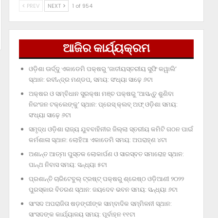
PREV
NEXT
1 of 954
ଆଜିର କାର୍ଯ୍ୟକ୍ରମ
ଓଡ଼ିଶା ଊର୍ଦ୍ଦୁ ଏକାଡେମି ପକ୍ଷରୁ ‘ଜାତୀୟସ୍ତରୀୟ ସୁଫି କୱାଲି’
ସ୍ଥାନ: ରବୀନ୍ଦ୍ର ମଣ୍ଡପ, ସମୟ: ସଂଧ୍ୟା ସାଢ଼େ ୬ଟା
ଅକ୍ଷର ଓ ସମ୍ବିଧାନ ସୁରକ୍ଷା ମଞ୍ଚ ପକ୍ଷରୁ ‘ଆସନ୍ତୁ ଶୁଣିବା
ନିରଂଜନ ଟକ୍‌ଲେଙ୍କୁ’ ସ୍ଥାନ: ପ୍ରେସ୍‌ କ୍ଲବ୍‌ ଅଫ୍‌ ଓଡ଼ିଶା ସମୟ:
ସଂଧ୍ୟା ସାଢ଼େ ୬ଟା
ସମୃଦ୍ଧ ଓଡ଼ିଶା ରାଜ୍ୟ ଯୁବବାହିନୀର ଜିଲ୍ଲା ସ୍ତରୀୟ କମିଟି ଗଠନ ପାଇଁ
କର୍ମଶାଳା ସ୍ଥାନ: ଲୋହିଆ ଏକାଡେମି ସମୟ: ଅପରାହ୍‌ଣ ୪ଟା
ଅଶାନ୍ତ ଆତ୍ମା ପୁସ୍ତକ ଲୋକାର୍ପଣ ଓ ସାରସ୍ବତ ସମାରୋହ ସ୍ଥାନ:
ପାନ୍ଥ ନିବାସ ସମୟ: ସନ୍ଧ୍ୟା ୫ଟା
ପ୍ରଶାନ୍ତି ଚାରିଟେବୁଲ୍‌ ଟ୍ରଷ୍ଟ୍‌ ପକ୍ଷରୁ ଶ୍ରେଷ୍ଠ ଓଡ଼ିଆଣୀ ୨୦୨୨
ପୁରସ୍କାର ବିତରଣ ସ୍ଥାନ: ଜୟଦେବ ଭବନ ସମୟ: ସନ୍ଧ୍ୟା ୬ଟା
ସାଂସଦ ଅପରାଜିତା ଷଡ଼ଙ୍ଗୀଙ୍କ ସାମ୍ବାଦିକ ସମ୍ମିଳନୀ ସ୍ଥାନ:
ସାଂସଦଙ୍କ କାର୍ଯ୍ୟାଳୟ ସମୟ: ପୂର୍ବାହ୍ନ ୧୧ଟା