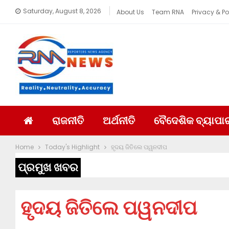
Saturday, August 8, 2026
About Us
Team RNA
Privacy & Po
ରାଜନୀତି
ଅର୍ଥନୀତି
ବୈଦେଶିକ ବ୍ୟାପା
Home
Today's Highlight
ହୃଦୟ ଜିତିଲେ ପୱନଦୀପ
ପ୍ରମୁଖ ଖବର
ହୃଦୟ ଜିତିଲେ ପୱନଦୀପ