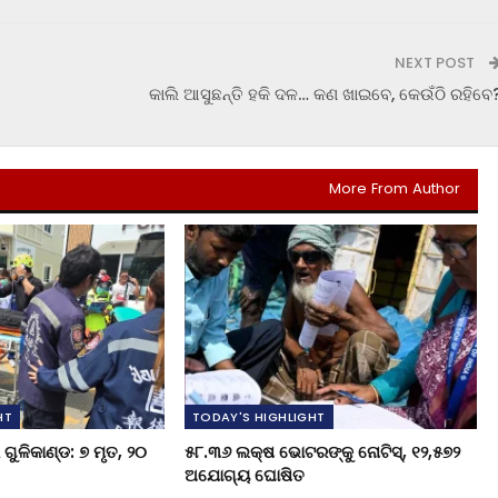
NEXT POST
କାଲି ଆସୁଛନ୍ତି ହକି ଦଳ… କଣ ଖାଇବେ, କେଉଁଠି ରହିବେ
More From Author
HT
TODAY'S HIGHLIGHT
ଗୁଳିକାଣ୍ଡ: ୭ ମୃତ, ୨୦
୫୮.୩୬ ଲକ୍ଷ ଭୋଟରଙ୍କୁ ନୋଟିସ୍‌, ୧୨,୫୭୨
ଅଯୋଗ୍ୟ ଘୋଷିତ