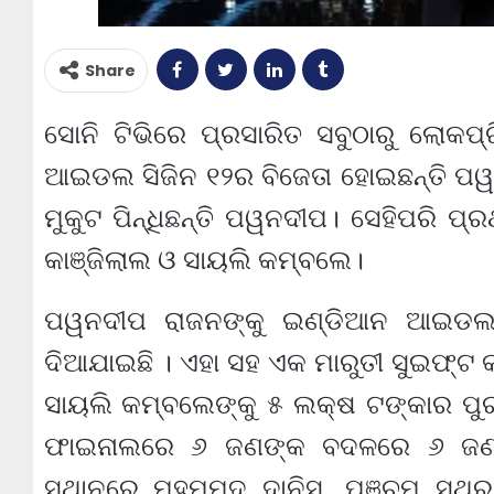
Share
ସୋନି ଟିଭିରେ ପ୍ରସାରିତ ସବୁଠାରୁ ଲୋକପ୍
ଆଇଡଲ ସିଜିନ ୧୨ର ବିଜେତା ହୋଇଛନ୍ତି ପ
ମୁକୁଟ ପିନ୍ଧିଛନ୍ତି ପୱନଦୀପ। ସେହିପରି ପ୍
କାଞ୍ଜିଲାଲ ଓ ସାୟଲି କମ୍ବଲେ।
ପୱନଦୀପ ରାଜନଙ୍କୁ ଇଣ୍ଡିଆନ ଆଇଡଲ 
ଦିଆଯାଇଛି । ଏହା ସହ ଏକ ମାରୁତୀ ସୁଇଫ୍ଟ କ
ସାୟଲି କମ୍ବଲେଙ୍କୁ ୫ ଲକ୍ଷ ଟଙ୍କାର ପୁରସ
ଫାଇନାଲରେ ୬ ଜଣଙ୍କ ବଦଳରେ ୬ ଜଣ ପ୍ରତ
ସ୍ଥାନରେ ମହମ୍ମଦ ଦାନିସ, ପଞ୍ଚମ ସ୍ଥର