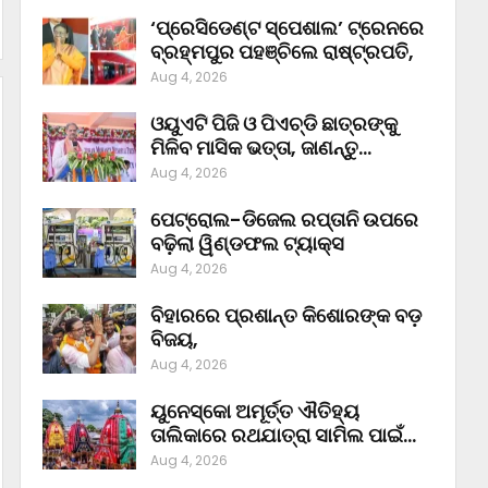
‘ପ୍ରେସିଡେଣ୍ଟ ସ୍ପେଶାଲ’ ଟ୍ରେନରେ
ବ୍ରହ୍ମପୁର ପହଞ୍ଚିଲେ ରାଷ୍ଟ୍ରପତି,
Aug 4, 2026
ଓୟୁଏଟି ପିଜି ଓ ପିଏଚ୍‌ଡି ଛାତ୍ରଙ୍କୁ
ମିଳିବ ମାସିକ ଭତ୍ତା, ଜାଣନ୍ତୁ…
Aug 4, 2026
ପେଟ୍ରୋଲ-ଡିଜେଲ ରପ୍ତାନି ଉପରେ
ବଢ଼ିଲା ୱିଣ୍ଡଫଲ ଟ୍ୟାକ୍ସ
Aug 4, 2026
ବିହାରରେ ପ୍ରଶାନ୍ତ କିଶୋରଙ୍କ ବଡ଼
ବିଜୟ,
Aug 4, 2026
ୟୁନେସ୍କୋ ଅମୂର୍ତ୍ତ ଐତିହ୍ୟ
ତାଲିକାରେ ରଥଯାତ୍ରା ସାମିଲ ପାଇଁ…
Aug 4, 2026