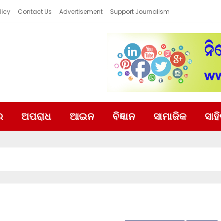
licy
Contact Us
Advertisement
Support Journalism
ର
ଅପରାଧ
ଆଇନ
ବିଜ୍ଞାନ
ସାମାଜିକ
ସାହ