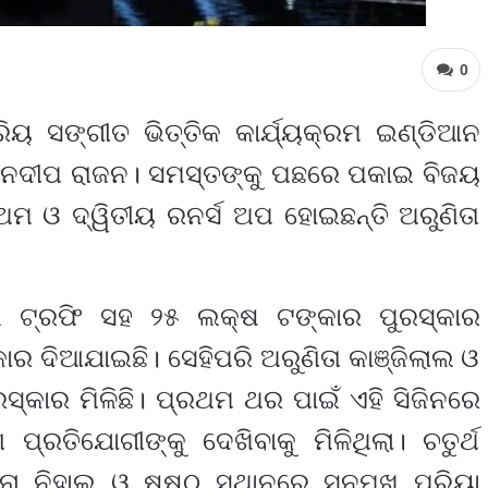
0
ରିୟ ସଙ୍ଗୀତ ଭିତ୍ତିକ କାର୍ଯ୍ୟକ୍ରମ ଇଣ୍ଡିଆନ
ୱନଦୀପ ରାଜନ। ସମସ୍ତଙ୍କୁ ପଛରେ ପକାଇ ବିଜୟ
ରଥମ ଓ ଦ୍ୱିତୀୟ ରନର୍ସ ଅପ ହୋଇଛନ୍ତି ଅରୁଣିତା
ଟ୍ରଫି ସହ ୨୫ ଲକ୍ଷ ଟଙ୍କାର ପୁରସ୍କାର
ାର ଦିଆଯାଇଛି। ସେହିପରି ଅରୁଣିତା କାଞ୍ଜିଲାଲ ଓ
୍କାର ମିଳିଛି। ପ୍ରଥମ ଥର ପାଇଁ ଏହି ସିଜିନରେ
ିଯୋଗୀଙ୍କୁ ଦେଖିବାକୁ ମିଳିଥିଲା। ଚତୁର୍ଥ
ନା ନିହାଲ ଓ ଷଷ୍ଠ ସ୍ଥାନରେ ସନମୁଖ ପ୍ରିୟା