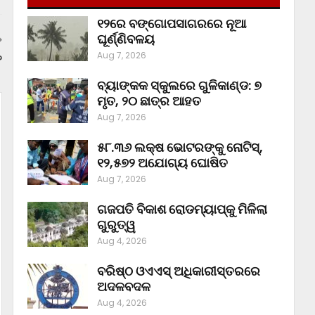
୧୨ରେ ବଙ୍ଗୋପସାଗରରେ ନୂଆ
ଘୂର୍ଣ୍ଣିବଳୟ
Aug 7, 2026
?
ବ୍ୟାଙ୍କକ ସ୍କୁଲରେ ଗୁଳିକାଣ୍ଡ: ୭
ମୃତ, ୨୦ ଛାତ୍ର ଆହତ
Aug 7, 2026
୫୮.୩୬ ଲକ୍ଷ ଭୋଟରଙ୍କୁ ନୋଟିସ୍‌,
୧୨,୫୭୨ ଅଯୋଗ୍ୟ ଘୋଷିତ
Aug 7, 2026
ଗଜପତି ବିକାଶ ରୋଡମ୍ୟାପ୍‌କୁ ମିଳିଲା
ଗୁରୁତ୍ୱ
Aug 4, 2026
ବରିଷ୍ଠ ଓଏଏସ୍‌ ଅଧିକାରୀସ୍ତରରେ
ଅଦଳବଦଳ
Aug 4, 2026