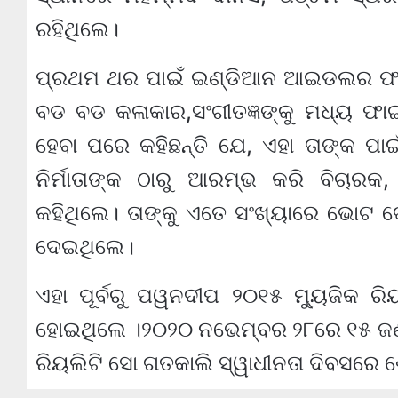
ରହିଥିଲେ।
ପ୍ରଥମ ଥର ପାଇଁ ଇଣ୍ଡିଆନ ଆଇଡଲର ଫାଇନ
ବଡ ବଡ କଳାକାର,ସଂଗୀତଜ୍ଞଙ୍କୁ ମଧ୍ୟ ଫା
ହେବା ପରେ କହିଛନ୍ତି ଯେ, ଏହା ତାଙ୍କ ପା
ନିର୍ମାତାଙ୍କ ଠାରୁ ଆରମ୍ଭ କରି ବିଚାର
କହିଥିଲେ। ତାଙ୍କୁ ଏତେ ସଂଖ୍ୟାରେ ଭୋଟ ଦ
ଦେଇଥିଲେ।
ଏହା ପୂର୍ବରୁ ପୱନଦୀପ ୨୦୧୫ ମ୍ୟୁଜିକ 
ହୋଇଥିଲେ ।୨୦୨୦ ନଭେମ୍ବର ୨୮ରେ ୧୫ ଜଣ
ରିୟଲିଟି ସୋ ଗତକାଲି ସ୍ୱାଧୀନତା ଦିବସରେ 