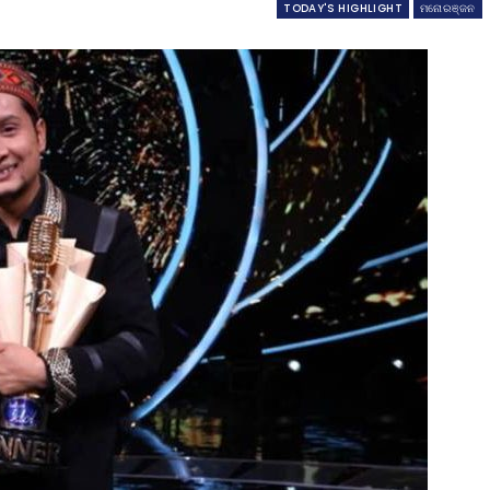
TODAY'S HIGHLIGHT
ମନୋରଞ୍ଜନ