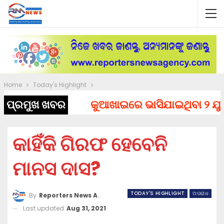
Home
Today's Highlight
ପ୍ରମୁଖ ଖବର
କୁଆଖାଇରେ ଭାସିଯାଇଥିବା ୨ ଯୁବକଙ
କାହିଁକି ଗିରଫ ହେବେନି
ମାନସ ଦାସ?
TODAY'S HIGHLIGHT
ଅପରାଧ
By
Reporters News Agency
Last updated
Aug 31, 2021