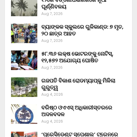
ଘୂର୍ଣ୍ଣିବଳୟ
Aug 7, 2026
ବ୍ୟାଙ୍କକ ସ୍କୁଲରେ ଗୁଳିକାଣ୍ଡ: ୭ ମୃତ,
୨୦ ଛାତ୍ର ଆହତ
Aug 7, 2026
୫୮.୩୬ ଲକ୍ଷ ଭୋଟରଙ୍କୁ ନୋଟିସ୍‌,
୧୨,୫୭୨ ଅଯୋଗ୍ୟ ଘୋଷିତ
Aug 7, 2026
ଗଜପତି ବିକାଶ ରୋଡମ୍ୟାପ୍‌କୁ ମିଳିଲା
ଗୁରୁତ୍ୱ
Aug 4, 2026
ବରିଷ୍ଠ ଓଏଏସ୍‌ ଅଧିକାରୀସ୍ତରରେ
ଅଦଳବଦଳ
Aug 4, 2026
‘ପ୍ରେସିଡେଣ୍ଟ ସ୍ପେଶାଲ’ ଟ୍ରେନରେ