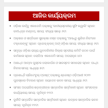
ଆଜିର କାର୍ଯ୍ୟକ୍ରମ
ଓଡ଼ିଶା ଊର୍ଦ୍ଦୁ ଏକାଡେମି ପକ୍ଷରୁ ‘ଜାତୀୟସ୍ତରୀୟ ସୁଫି କୱାଲି’ ସ୍ଥାନ:
ରବୀନ୍ଦ୍ର ମଣ୍ଡପ, ସମୟ: ସଂଧ୍ୟା ସାଢ଼େ ୬ଟା
ଅକ୍ଷର ଓ ସମ୍ବିଧାନ ସୁରକ୍ଷା ମଞ୍ଚ ପକ୍ଷରୁ ‘ଆସନ୍ତୁ ଶୁଣିବା ନିରଂଜନ
ଟକ୍‌ଲେଙ୍କୁ’ ସ୍ଥାନ: ପ୍ରେସ୍‌ କ୍ଲବ୍‌ ଅଫ୍‌ ଓଡ଼ିଶା ସମୟ: ସଂଧ୍ୟା ସାଢ଼େ ୬ଟା
ସମୃଦ୍ଧ ଓଡ଼ିଶା ରାଜ୍ୟ ଯୁବବାହିନୀର ଜିଲ୍ଲା ସ୍ତରୀୟ କମିଟି ଗଠନ ପାଇଁ
କର୍ମଶାଳା ସ୍ଥାନ: ଲୋହିଆ ଏକାଡେମି ସମୟ: ଅପରାହ୍‌ଣ ୪ଟା
ଅଶାନ୍ତ ଆତ୍ମା ପୁସ୍ତକ ଲୋକାର୍ପଣ ଓ ସାରସ୍ବତ ସମାରୋହ ସ୍ଥାନ: ପାନ୍ଥ
ନିବାସ ସମୟ: ସନ୍ଧ୍ୟା ୫ଟା
ପ୍ରଶାନ୍ତି ଚାରିଟେବୁଲ୍‌ ଟ୍ରଷ୍ଟ୍‌ ପକ୍ଷରୁ ଶ୍ରେଷ୍ଠ ଓଡ଼ିଆଣୀ ୨୦୨୨
ପୁରସ୍କାର ବିତରଣ ସ୍ଥାନ: ଜୟଦେବ ଭବନ ସମୟ: ସନ୍ଧ୍ୟା ୬ଟା
ସାଂସଦ ଅପରାଜିତା ଷଡ଼ଙ୍ଗୀଙ୍କ ସାମ୍ବାଦିକ ସମ୍ମିଳନୀ ସ୍ଥାନ: ସାଂସଦଙ୍କ
କାର୍ଯ୍ୟାଳୟ ସମୟ: ପୂର୍ବାହ୍ନ ୧୧ଟା
ଦୁର୍ନୀତି ସମ୍ପର୍କିତ ସାମ୍ବାଦିକ ସମ୍ମିଳନୀ ସ୍ଥାନ: ଉତ୍କଳ ସାମ୍ବାଦିକ ଭବନ
ସମୟ: ପୂର୍ବାହ୍ନ ୧୧ଟା