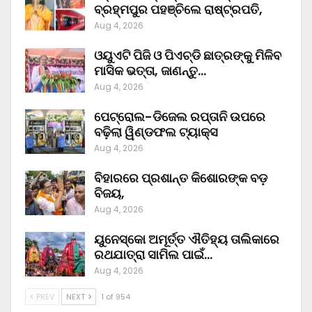
ବ୍ରହ୍ମପୁର ପହଞ୍ଚିଲେ ରାଷ୍ଟ୍ରପତି,
Aug 4, 2026
ଓୟୁଏଟି ପିଜି ଓ ପିଏଚ୍‌ଡି ଛାତ୍ରଙ୍କୁ ମିଳିବ
ମାସିକ ଭତ୍ତା, ଜାଣନ୍ତୁ…
Aug 4, 2026
ପେଟ୍ରୋଲ-ଡିଜେଲ ରପ୍ତାନି ଉପରେ
ବଢ଼ିଲା ୱିଣ୍ଡଫଲ ଟ୍ୟାକ୍ସ
Aug 4, 2026
ବିହାରରେ ପ୍ରଶାନ୍ତ କିଶୋରଙ୍କ ବଡ଼
ବିଜୟ,
Aug 4, 2026
ୟୁନେସ୍କୋ ଅମୂର୍ତ୍ତ ଐତିହ୍ୟ ତାଲିକାରେ
ରଥଯାତ୍ରା ସାମିଲ ପାଇଁ…
Aug 4, 2026
PREV
NEXT
1 of 954