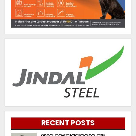
RECENT POSTS
୧୨ରେ ବଙ୍ଗୋପସାଗରରେ ନୂଆ