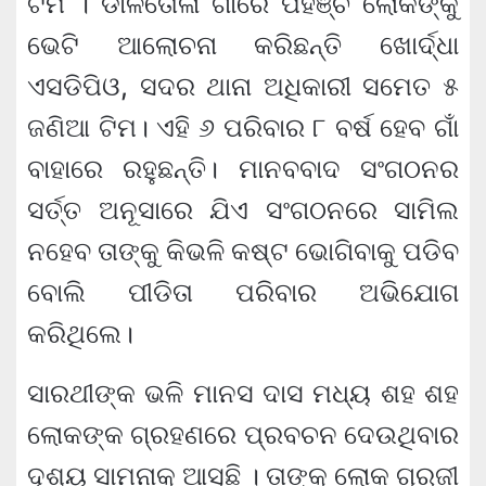
ଟିମ । ଡାଳତୋଳା ଗାଁରେ ପହଞ୍ଚି ଲୋକଙ୍କୁ
ଭେଟି ଆଲୋଚନା କରିଛନ୍ତି ଖୋର୍ଦ୍ଧା
ଏସଡିପିଓ, ସଦର ଥାନା ଅଧିକାରୀ ସମେତ ୫
ଜଣିଆ ଟିମ। ଏହି ୬ ପରିବାର ୮ ବର୍ଷ ହେବ ଗାଁ
ବାହାରେ ରହୁଛନ୍ତି। ମାନବବାଦ ସଂଗଠନର
ସର୍ତ୍ତ ଅନୂସାରେ ଯିଏ ସଂଗଠନରେ ସାମିଲ
ନହେବ ତାଙ୍କୁ କିଭଳି କଷ୍ଟ ଭୋଗିବାକୁ ପଡିବ
ବୋଲି ପୀଡିତା ପରିବାର ଅଭିଯୋଗ
କରିଥିଲେ।
ସାରଥୀଙ୍କ ଭଳି ମାନସ ଦାସ ମଧ୍ୟ ଶହ ଶହ
ଲୋକଙ୍କ ଗ୍ରହଣରେ ପ୍ରବଚନ ଦେଉଥିବାର
ଦୃଶ୍ୟ ସାମନାକୁ ଆସୁଛି । ତାଙ୍କୁ ଲୋକ ଗୁରୁଜୀ