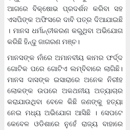
ଆଗରେ ବିକ୍ଷୋଭ ପ୍ରଦର୍ଶନ କରିବା ସହ
ଏସପିଙ୍କ ଅଫିସରେ ଦାବି ପତ୍ର ଦିଆଯାଇଛି
। ମାନସ ଧର୍ମାନ୍ତୀକରଣ କରୁଥିବା ଅଭିଯୋଗ
କରିଛି ହିନ୍ଦୁ ଜାଗରଣ ମଞ୍ଚ।
ମାନସଙ୍କ ନାଁରେ ଅମାନବୀୟ କାମର ଫର୍ଦ୍ଦ
ଗୋଟିକ ପରେ ଗୋଟିଏ ଲମ୍ବିବାରେ ଲାଗିଛି।
ମାନସ ଦାସଙ୍କ ଇସାରାରେ ଅନେକ ନିରୀହ
ଲୋକଙ୍କ ଉପରେ ଅକଥନୀୟ ଅତ୍ୟାଚାର
କରାଯାଉଥିବା ବେଳେ କିଛି ଜଣଙ୍କୁ ହତ୍ୟା
ନେଇ ମଧ୍ୟ ଅଭିଯୋଗ ଆସିଛି । ସେପଟେ
କେବେଳ ଓଡିଶାରେ ନୁହେଁ ରାଜ୍ୟ ବାହାରେ