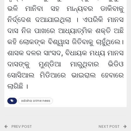
ଭଳି ମାନିବା ସହ ମାନ୍ୟବର ଡାକିବାକୁ
ନିର୍ଦ୍ଦେଶ ଦଆଯାଇଥିଲା । ଏପରିକି ମାନସ
ଦାସ ନିଜ ପାଖରେ ଆଧ୍ୟାତ୍ମିକ ଶକ୍ତି ଅଛି
କହି ଲୋକଙ୍କ ବିଶ୍ୱାସ ଜିତିବାକୁ ଚାହୁଁଥିଲେ।
ଶାସକ ଦଳର ସାଂସଦ, ବିଧାୟକ ମଧ୍ୟ ମାନସ
ଦାସଙ୍କୁ ମୁଣ୍ଡିଆ ମାରୁଥିବାର ଭିଡିଓ
ସୋସିଆଲ ମିଡିଆରେ ଭାଇରାଲ ହେବାରେ
ଲାଗିଛି ।
odisha crime news
PREV POST
NEXT POST