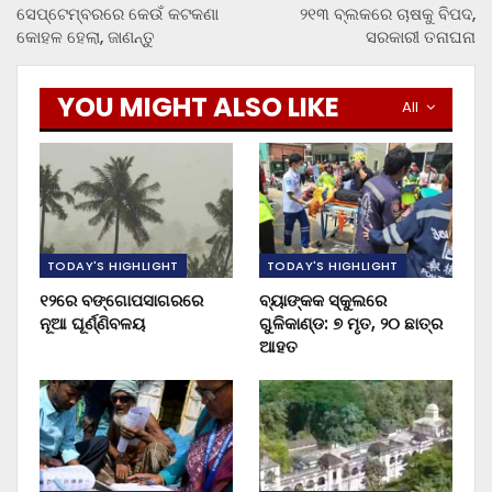
ସେପ୍ଟେମ୍ବରରେ କେଉଁ କଟକଣା
୨୧୩ ବ୍ଲକରେ ଚାଷକୁ ବିପଦ,
କୋହଳ ହେଲା, ଜାଣନ୍ତୁ
ସରକାରୀ ତନାଘନା
YOU MIGHT ALSO LIKE
All
TODAY'S HIGHLIGHT
TODAY'S HIGHLIGHT
୧୨ରେ ବଙ୍ଗୋପସାଗରରେ
ବ୍ୟାଙ୍କକ ସ୍କୁଲରେ
ନୂଆ ଘୂର୍ଣ୍ଣିବଳୟ
ଗୁଳିକାଣ୍ଡ: ୭ ମୃତ, ୨୦ ଛାତ୍ର
ଆହତ