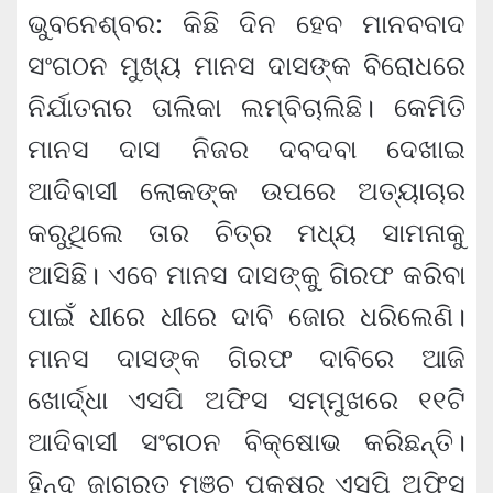
ଭୁବନେଶ୍ବର: କିଛି ଦିନ ହେବ ମାନବବାଦ
ସଂଗଠନ ମୁଖ୍ୟ ମାନସ ଦାସଙ୍କ ବିରୋଧରେ
ନିର୍ଯାତନାର ତାଲିକା ଲମ୍ବିଚାଲିଛି। କେମିତି
ମାନସ ଦାସ ନିଜର ଦବଦବା ଦେଖାଇ
ଆଦିବାସୀ ଲୋକଙ୍କ ଉପରେ ଅତ୍ୟାଚାର
କରୁଥିଲେ ତାର ଚିତ୍ର ମଧ୍ୟ ସାମନାକୁ
ଆସିଛି। ଏବେ ମାନସ ଦାସଙ୍କୁ ଗିରଫ କରିବା
ପାଇଁ ଧୀରେ ଧୀରେ ଦାବି ଜୋର ଧରିଲେଣି।
ମାନସ ଦାସଙ୍କ ଗିରଫ ଦାବିରେ ଆଜି
ଖୋର୍ଦ୍ଧା ଏସପି ଅଫିସ ସମ୍ମୁଖରେ ୧୧ଟି
ଆଦିବାସୀ ସଂଗଠନ ବିକ୍ଷୋଭ କରିଛନ୍ତି।
ହିନ୍ଦୁ ଜାଗରତ ମଞ୍ଚ ପକ୍ଷରୁ ଏସପି ଅଫିସ