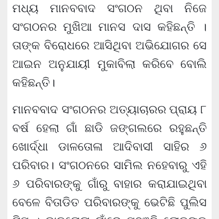
ମଧ୍ୟ ମାନବବାଦ ସଂଗଠନ ଥିବା ନିଜେ
ସଂଗଠନର ମୁଖିଆ ମାନସ ଦାସ କହିଛନ୍ତି ।
ତାଙ୍କ ବିରୋଧରେ ଆସିଥିବା ଅଭିଯୋଗର ସେ
ଆଇନ ଅନୁଯାୟୀ ମୁକାବିଲା କରିବେ ବୋଲି
କହିଛନ୍ତି।
ମାନବବାଦ ସଂଗଠନର ଅତ୍ୟାଚାରର ପ୍ରାୟ ୮
ବର୍ଷ ହେଲା ଗାଁ ଛାଡି ଜଙ୍ଗଲରେ ରହୁଛନ୍ତି
ଖୋର୍ଦ୍ଧା ଡାଳତୋଳା ଆଦିବାସୀ ସାହିର ୬
ପରିବାର। ସଂଗଠନରେ ସାମିଲ ନହେବାରୁ ଏହି
୬ ପରିବାରଙ୍କୁ ଗାଁରୁ ବାହାର କରାଯାଇଥିବା
ବେଳେ ବିତାଡିତ ପରିବାରଙ୍କୁ ଭେଟିଛି ପୁଲିସ