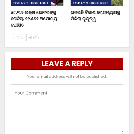
TODAY'S HIGHLIGHT
TODAY'S HIGHLIGHT
୫୮.୩୬ ଲକ୍ଷ ଭୋଟରଙ୍କୁ
ଗଜପତି ବିକାଶ ରୋଡମ୍ୟାପ୍‌କୁ
ନୋଟିସ୍‌, ୧୨,୫୭୨ ଅଯୋଗ୍ୟ
ମିଳିଲା ଗୁରୁତ୍ୱ
ଘୋଷିତ
PREV
NEXT
LEAVE A REPLY
Your email address will not be published.