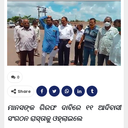
0
Share
ମାନସଙ୍କ ଗିରଫ ଦାବିରେ ୧୧ ଆଦିବାସୀ
ସଂଗଠନ ରାସ୍ତାକୁ ଓହ୍ଲାଇଲେ