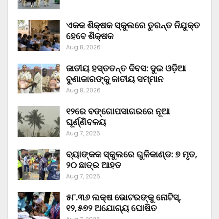
ଏକକ ଶିକ୍ଷକ ସ୍କୁଲରେ ତୁରନ୍ତ ନିଯୁକ୍ତ
ହେବେ ଶିକ୍ଷକ
Aug 8, 2026
ଜାତୀୟ ହସ୍ତତନ୍ତ ଦିବସ: ଦୁଇ ଓଡ଼ିଆ
ବୁଣାକାରଙ୍କୁ ଜାତୀୟ ସମ୍ମାନ
Aug 8, 2026
୧୨ରେ ବଙ୍ଗୋପସାଗରରେ ନୂଆ
ଘୂର୍ଣ୍ଣିବଳୟ
Aug 7, 2026
ବ୍ୟାଙ୍କକ ସ୍କୁଲରେ ଗୁଳିକାଣ୍ଡ: ୭ ମୃତ,
୨୦ ଛାତ୍ର ଆହତ
Aug 7, 2026
୫୮.୩୬ ଲକ୍ଷ ଭୋଟରଙ୍କୁ ନୋଟିସ୍‌,
୧୨,୫୭୨ ଅଯୋଗ୍ୟ ଘୋଷିତ