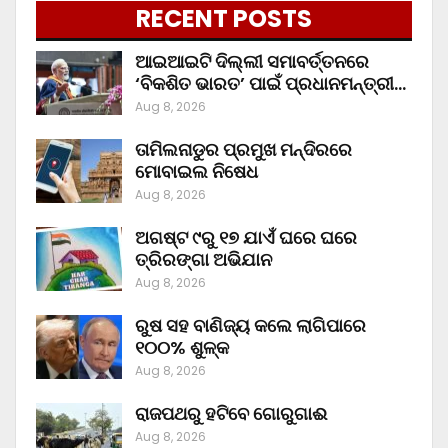
RECENT POSTS
ଆଇଆଇଟି ଦିଲ୍ଲୀ ସମାବର୍ତ୍ତନରେ
‘ବିକଶିତ ଭାରତ’ ପାଇଁ ପ୍ରଧାନମନ୍ତ୍ରୀ…
Aug 8, 2026
ତାମିଲନାଡୁର ପ୍ରମୁଖ ମନ୍ଦିରରେ
ମୋବାଇଲ ନିଷେଧ
Aug 8, 2026
ଅଗଷ୍ଟ ୯ରୁ ୧୭ ଯାଏଁ ଘରେ ଘରେ
ତ୍ରିରଙ୍ଗା ଅଭିଯାନ
Aug 8, 2026
ରୁଷ ସହ ବାଣିଜ୍ୟ କଲେ ଲାଗିପାରେ
୧୦୦% ଶୁଳ୍କ
Aug 8, 2026
ରାଜପଥରୁ ହଟିବେ ଗୋରୁଗାଈ
Aug 8, 2026