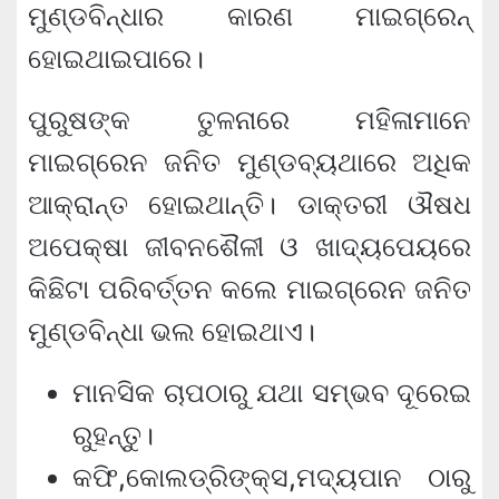
ମୁଣ୍ଡବିନ୍ଧାର କାରଣ ମାଇଗ୍ରେନ୍
ହୋଇଥାଇପାରେ।
ପୁରୁଷଙ୍କ ତୁଳନାରେ ମହିଳାମାନେ
ମାଇଗ୍ରେନ ଜନିତ ମୁଣ୍ଡବ୍ୟଥାରେ ଅଧିକ
ଆକ୍ରାନ୍ତ ହୋଇଥାନ୍ତି। ଡାକ୍ତରୀ ଔଷଧ
ଅପେକ୍ଷା ଜୀବନଶୈଳୀ ଓ ଖାଦ୍ୟପେୟରେ
କିଛିଟା ପରିବର୍ତ୍ତନ କଲେ ମାଇଗ୍ରେନ ଜନିତ
ମୁଣ୍ଡବିନ୍ଧା ଭଲ ହୋଇଥାଏ।
ମାନସିକ ଚାପଠାରୁ ଯଥା ସମ୍ଭବ ଦୂରେଇ
ରୁହନ୍ତୁ।
କଫି,କୋଲଡ୍ରିଙ୍କ୍‌ସ,ମଦ୍ୟପାନ ଠାରୁ