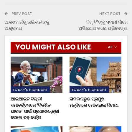
PREV POST
NEXT POST
ଆକଶମାର୍ଗରୁ ତାଲିବାନୀଙ୍କୁ
ବିଗ୍ ବି’ଙ୍କୁ ସ୍ବାମୀ ନାଁରେ
ଆକ୍ରମଣ
ଅଭିଯୋଗ କଲେ ଅଭିନେତ୍ରୀ
YOU MIGHT ALSO LIKE
All
TODAY'S HIGHLIGHT
TODAY'S HIGHLIGHT
ଆଇଆଇଟି ଦିଲ୍ଲୀ
ତାମିଲନାଡୁର ପ୍ରମୁଖ
ସମାବର୍ତ୍ତନରେ ‘ବିକଶିତ
ମନ୍ଦିରରେ ମୋବାଇଲ ନିଷେଧ
ଭାରତ’ ପାଇଁ ପ୍ରଧାନମନ୍ତ୍ରୀ
ଦେଲେ ବଡ଼ ବାର୍ତ୍ତା