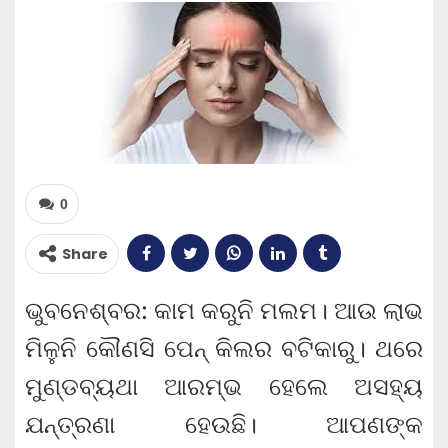
0
Share
ଭୁବନେଶ୍ବର: କାମ କରୁନି ମଲମ। ଆଉ ଲାଭ
ମିଳୁନି କୌଣସି ପେନ୍ କିଲର ବଟିକାରୁ। ଥରେ
ମୁଣ୍ଡବ୍ୟଥା ଆରମ୍ଭ ହେଲେ ଅସହ୍ୟ
ଯନ୍ତ୍ରଣା ହେଉଛି। ଆପଣଙ୍କ