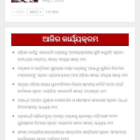
Aug 7, 2026
PREV
NEXT
1 of 955
ଆଜିର କାର୍ଯ୍ୟକ୍ରମ
ଓଡ଼ିଶା ଊର୍ଦ୍ଦୁ ଏକାଡେମି ପକ୍ଷରୁ ‘ଜାତୀୟସ୍ତରୀୟ ସୁଫି କୱାଲି’ ସ୍ଥାନ:
ରବୀନ୍ଦ୍ର ମଣ୍ଡପ, ସମୟ: ସଂଧ୍ୟା ସାଢ଼େ ୬ଟା
ଅକ୍ଷର ଓ ସମ୍ବିଧାନ ସୁରକ୍ଷା ମଞ୍ଚ ପକ୍ଷରୁ ‘ଆସନ୍ତୁ ଶୁଣିବା ନିରଂଜନ
ଟକ୍‌ଲେଙ୍କୁ’ ସ୍ଥାନ: ପ୍ରେସ୍‌ କ୍ଲବ୍‌ ଅଫ୍‌ ଓଡ଼ିଶା ସମୟ: ସଂଧ୍ୟା ସାଢ଼େ ୬ଟା
ସମୃଦ୍ଧ ଓଡ଼ିଶା ରାଜ୍ୟ ଯୁବବାହିନୀର ଜିଲ୍ଲା ସ୍ତରୀୟ କମିଟି ଗଠନ ପାଇଁ
କର୍ମଶାଳା ସ୍ଥାନ: ଲୋହିଆ ଏକାଡେମି ସମୟ: ଅପରାହ୍‌ଣ ୪ଟା
ଅଶାନ୍ତ ଆତ୍ମା ପୁସ୍ତକ ଲୋକାର୍ପଣ ଓ ସାରସ୍ବତ ସମାରୋହ ସ୍ଥାନ: ପାନ୍ଥ
ନିବାସ ସମୟ: ସନ୍ଧ୍ୟା ୫ଟା
ପ୍ରଶାନ୍ତି ଚାରିଟେବୁଲ୍‌ ଟ୍ରଷ୍ଟ୍‌ ପକ୍ଷରୁ ଶ୍ରେଷ୍ଠ ଓଡ଼ିଆଣୀ ୨୦୨୨
ପୁରସ୍କାର ବିତରଣ ସ୍ଥାନ: ଜୟଦେବ ଭବନ ସମୟ: ସନ୍ଧ୍ୟା ୬ଟା
ସାଂସଦ ଅପରାଜିତା ଷଡ଼ଙ୍ଗୀଙ୍କ ସାମ୍ବାଦିକ ସମ୍ମିଳନୀ ସ୍ଥାନ: ସାଂସଦଙ୍କ
କାର୍ଯ୍ୟାଳୟ ସମୟ: ପୂର୍ବାହ୍ନ ୧୧ଟା