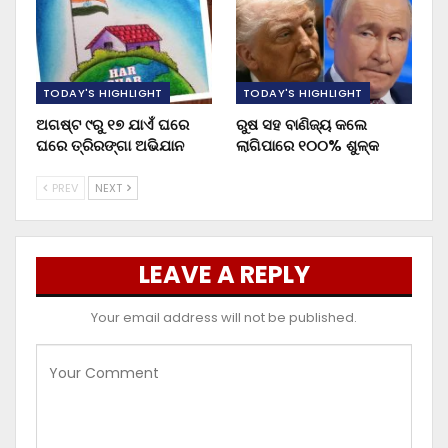
TODAY'S HIGHLIGHT
TODAY'S HIGHLIGHT
ଅଗଷ୍ଟ ୯ରୁ ୧୭ ଯାଏଁ ଘରେ
ରୁଷ ସହ ବାଣିଜ୍ୟ କଲେ
ଘରେ ତ୍ରିରଙ୍ଗା ଅଭିଯାନ
ଲାଗିପାରେ ୧୦୦% ଶୁଳ୍କ
PREV
NEXT
LEAVE A REPLY
Your email address will not be published.