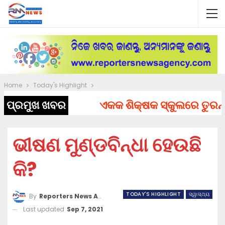
Home
Today's Highlight
ପ୍ରମୁଖ ଖବର
ଏକକ ଶିକ୍ଷକ ସ୍କୁଲରେ ତୁରନ୍ତ ନ
ଭୀଷଣ ମୁଣ୍ଡବିନ୍ଧା ହେଉଛି
କି?
TODAY'S HIGHLIGHT
ସ୍ୱାସ୍ଥ୍ୟ
By
Reporters News Agency
Last updated
Sep 7, 2021