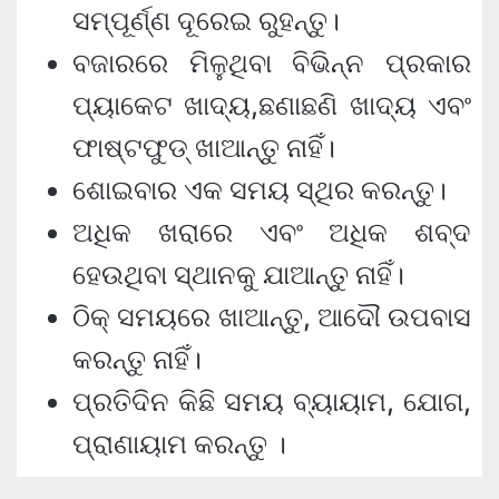
ସମ୍ପୂର୍ଣ୍ଣ ଦୂରେଇ ରୁହନ୍ତୁ।
ବଜାରରେ ମିଳୁଥିବା ବିଭିନ୍ନ ପ୍ରକାର
ପ୍ୟାକେଟ ଖାଦ୍ୟ,ଛଣାଛଣି ଖାଦ୍ୟ ଏବଂ
ଫାଷ୍ଟଫୁଡ୍ ଖାଆନ୍ତୁ ନାହିଁ।
ଶୋଇବାର ଏକ ସମୟ ସ୍ଥିର କରନ୍ତୁ।
ଅଧିକ ଖରାରେ ଏବଂ ଅଧିକ ଶବ୍ଦ
ହେଉଥିବା ସ୍ଥାନକୁ ଯାଆନ୍ତୁ ନାହିଁ।
ଠିକ୍ ସମୟରେ ଖାଆନ୍ତୁ, ଆଦୌ ଉପବାସ
କରନ୍ତୁ ନାହିଁ।
ପ୍ରତିଦିନ କିଛି ସମୟ ବ୍ୟାୟାମ, ଯୋଗ,
ପ୍ରାଣାୟାମ କରନ୍ତୁ ।