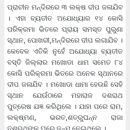
ପ୍ରାଚୀନ ମନ୍ଦିରରେ ୩ ଲକ୍ଷ ଦୀପ ଜଳାଯିବ
। ଏହା ବ୍ୟତୀତ ଅଯୋଧ୍ୟାର ୧୪ କୋସି
ପରିକ୍ରମା ଭିତରେ ପ୍ରାୟ ସମସ୍ତ ପୁରୁଣା
ସ୍ଥାନ, ପୋଖରୀ,ମନ୍ଦିରରେ ଦୀପ ଲଗାଯିବ ।
କେବେଳ ଏତିକି ନୁହେଁ ଅଯୋଧ୍ୟା ବ୍ୟତୀତ
ବସ୍ତି ଜିଲ୍ଲାର ମଖୋଡା ଧାମ ସମେତ ୮୪
କୋସି ପରିକ୍ରମା ଭିତରେ ଅନେକ ସ୍ଥାନରେ
ଦୀପ ଜଳାଯିବ । ମଖୋଡା ଧାମା ହେଉଛି ସେହି
ସ୍ଥାନ ଯେଉଁଠାରେ ମହାରାଜ ଦଶରାଥ
ପୁତ୍ରେଷ ଯଜ୍ଞ କରିଥିଲେ । ଯାହା ପରେ ରାମ,
ଲକ୍ଷ୍ମଣ, ଭରତ,ଶତ୍ରୁଘନ୍ନ ରାଜା
ଦଶରଥଙ୍କ ଘରେ ଜନ୍ମ ନେଇଥିଲେ ।