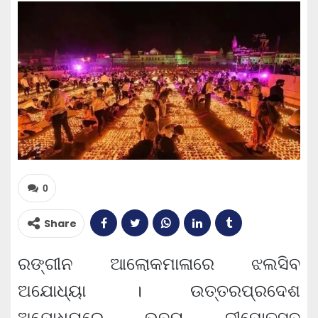
0
Share
ରଙ୍ଗୀନ ଆଲୋକମାଳାରେ ଝଲସିବ
ଅଯୋଧ୍ୟା । ଉତ୍ତରପ୍ରଦେଶ
ଅଯୋଧ୍ୟରେ ଭବ୍ୟ ଦୀପୋତ୍ସବ