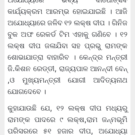
କାର୍ଯ୍ୟକ୍ରମ ଆରମ୍ଭ ହୋଇଯାଇଛି । ଆଜି
ଅଯୋଧ୍ୟାରେ ଜଳିବ ୧୨ ଲକ୍ଷ ଦୀପ । ଗିନିଜ
ବୁକ ଅଫ ରେକର୍ଡ ଟିମ ଏହାକୁ ଗଣିବେ । ୧୨
ଲକ୍ଷ ଦୀପ ଜଳାଯିବା ସହ ପ୍ରଭୁ ରାମଙ୍କ
ଶୋଭାଯାତ୍ରା ବାହାରିବ । କେନ୍ଦ୍ର ମନ୍ତ୍ରୀ
ଜି.କିଶନ ରେଡ୍ଡୀ, ରାଜ୍ୟପାଳ ଆନନ୍ଦୀ ବେନ୍
,ଓ ମୁଖ୍ୟମନ୍ତ୍ରୀ ଯୋଗୀ ଆଦିତ୍ୟନାଥ
ଯୋଗଦେବେ ।
କୁହାଯାଉଛି ଯେ, ୧୨ ଲକ୍ଷ ଦୀପ ମଧ୍ୟରୁ
ରାମଙ୍କ ପାଦରେ ୯ ଲକ୍ଷ,ରାମ ଜନ୍ମଭୂମି
ପରିସରରେ ୫୧ ହଜାର ଦୀପ, ଅଯୋଧ୍ୟା