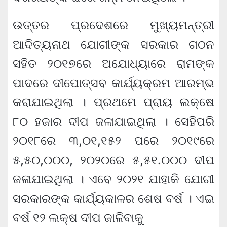
ଉତ୍ତର ପ୍ରଦେଶରେ ମୁଖ୍ୟମନ୍ତ୍ରୀ
ଆଦିତ୍ୟନାଥ ଯୋଗୀଙ୍କ ସରକାର ଗଠନ
ସହିତ ୨୦୧୭ରେ ଅଯୋଧ୍ୟାରେ ରାମଙ୍କ
ପାଦରେ ଦୀପୋତ୍ସବ କାର୍ଯ୍ୟକ୍ରମ ଆରମ୍ଭ
କରାଯାଇଥିଲା । ପ୍ରଥମେ ପ୍ରାୟ ଲକ୍ଷେ
୮୦ ହଜାର ଦୀପ ଜଳାଯାଇଥିଲା । ସେହିପରି
୨୦୧୮ରେ ୩,୦୧,୧୫୨ ପରେ ୨୦୧୯ରେ
୫,୫୦,୦୦୦, ୨୦୨୦ରେ ୫,୫୧.୦୦୦ ଦୀପ
ଜଳାଯାଇଥିଲା । ଏବେ ୨୦୨୧ ଯାହାକି ଯୋଗୀ
ସରକାରଙ୍କ କାର୍ଯ୍ୟକାଳର ଶେଷ ବର୍ଷ । ଏଇ
ବର୍ଷ ୧୨ ଲକ୍ଷ ଦୀପ ଜାଳିବାକୁ