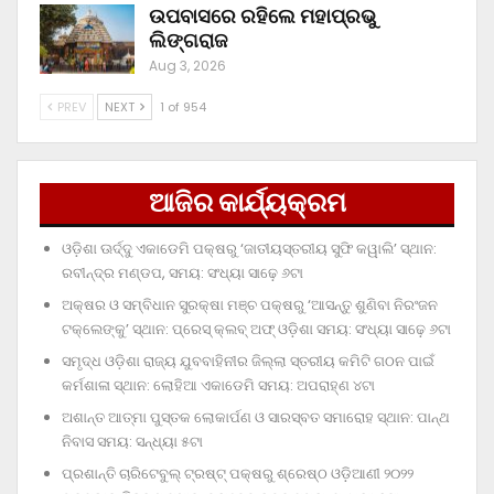
ଉପବାସରେ ରହିଲେ ମହାପ୍ରଭୁ
ଲିଙ୍ଗରାଜ
Aug 3, 2026
PREV
NEXT
1 of 954
ଆଜିର କାର୍ଯ୍ୟକ୍ରମ
ଓଡ଼ିଶା ଊର୍ଦ୍ଦୁ ଏକାଡେମି ପକ୍ଷରୁ ‘ଜାତୀୟସ୍ତରୀୟ ସୁଫି କୱାଲି’ ସ୍ଥାନ:
ରବୀନ୍ଦ୍ର ମଣ୍ଡପ, ସମୟ: ସଂଧ୍ୟା ସାଢ଼େ ୬ଟା
ଅକ୍ଷର ଓ ସମ୍ବିଧାନ ସୁରକ୍ଷା ମଞ୍ଚ ପକ୍ଷରୁ ‘ଆସନ୍ତୁ ଶୁଣିବା ନିରଂଜନ
ଟକ୍‌ଲେଙ୍କୁ’ ସ୍ଥାନ: ପ୍ରେସ୍‌ କ୍ଲବ୍‌ ଅଫ୍‌ ଓଡ଼ିଶା ସମୟ: ସଂଧ୍ୟା ସାଢ଼େ ୬ଟା
ସମୃଦ୍ଧ ଓଡ଼ିଶା ରାଜ୍ୟ ଯୁବବାହିନୀର ଜିଲ୍ଲା ସ୍ତରୀୟ କମିଟି ଗଠନ ପାଇଁ
କର୍ମଶାଳା ସ୍ଥାନ: ଲୋହିଆ ଏକାଡେମି ସମୟ: ଅପରାହ୍‌ଣ ୪ଟା
ଅଶାନ୍ତ ଆତ୍ମା ପୁସ୍ତକ ଲୋକାର୍ପଣ ଓ ସାରସ୍ବତ ସମାରୋହ ସ୍ଥାନ: ପାନ୍ଥ
ନିବାସ ସମୟ: ସନ୍ଧ୍ୟା ୫ଟା
ପ୍ରଶାନ୍ତି ଚାରିଟେବୁଲ୍‌ ଟ୍ରଷ୍ଟ୍‌ ପକ୍ଷରୁ ଶ୍ରେଷ୍ଠ ଓଡ଼ିଆଣୀ ୨୦୨୨