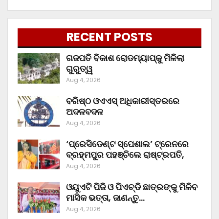
RECENT POSTS
ଗଜପତି ବିକାଶ ରୋଡମ୍ୟାପ୍‌କୁ ମିଳିଲା
ଗୁରୁତ୍ୱ
Aug 4, 2026
ବରିଷ୍ଠ ଓଏଏସ୍‌ ଅଧିକାରୀସ୍ତରରେ
ଅଦଳବଦଳ
Aug 4, 2026
‘ପ୍ରେସିଡେଣ୍ଟ ସ୍ପେଶାଲ’ ଟ୍ରେନରେ
ବ୍ରହ୍ମପୁର ପହଞ୍ଚିଲେ ରାଷ୍ଟ୍ରପତି,
Aug 4, 2026
ଓୟୁଏଟି ପିଜି ଓ ପିଏଚ୍‌ଡି ଛାତ୍ରଙ୍କୁ ମିଳିବ
ମାସିକ ଭତ୍ତା, ଜାଣନ୍ତୁ…
Aug 4, 2026