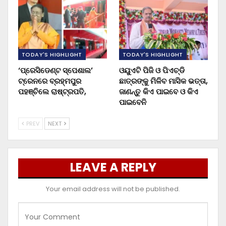
TODAY'S HIGHLIGHT
TODAY'S HIGHLIGHT
‘ପ୍ରେସିଡେଣ୍ଟ ସ୍ପେଶାଲ’
ଓୟୁଏଟି ପିଜି ଓ ପିଏଚ୍‌ଡି
ଟ୍ରେନରେ ବ୍ରହ୍ମପୁର
ଛାତ୍ରଙ୍କୁ ମିଳିବ ମାସିକ ଭତ୍ତା,
ପହଞ୍ଚିଲେ ରାଷ୍ଟ୍ରପତି,
ଜାଣନ୍ତୁ କିଏ ପାଇବେ ଓ କିଏ
ପାଇବେନି
PREV
NEXT
LEAVE A REPLY
Your email address will not be published.