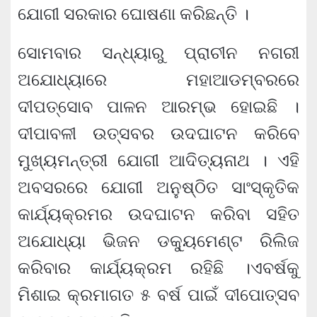
ଯୋଗୀ ସରକାର ଘୋଷଣା କରିଛନ୍ତି ।
ସୋମବାର ସନ୍ଧ୍ୟାରୁ ପ୍ରାଚୀନ ନଗରୀ
ଅଯୋଧ୍ୟାରେ ମହାଆଡମ୍ବରରେ
ଦୀପତ୍ସୋବ ପାଳନ ଆରମ୍ଭ ହୋଇଛି ।
ଦୀପାବଳୀ ଉତ୍ସବର ଉଦଘାଟନ କରିବେ
ମୁଖ୍ୟମନ୍ତ୍ରୀ ଯୋଗୀ ଆଦିତ୍ୟନାଥ । ଏହି
ଅବସରରେ ଯୋଗୀ ଅନୁଷ୍ଠିତ ସାଂସ୍କୃତିକ
କାର୍ଯ୍ୟକ୍ରମର ଉଦଘାଟନ କରିବା ସହିତ
ଅଯୋଧ୍ୟା ଭିଜନ ଡକ୍ୟୁମେଣ୍ଟ ରିଲିଜ
କରିବାର କାର୍ଯ୍ୟକ୍ରମ ରହିଛି ।ଏବର୍ଷକୁ
ମିଶାଇ କ୍ରମାଗତ ୫ ବର୍ଷ ପାଇଁ ଦୀପୋତ୍ସବ