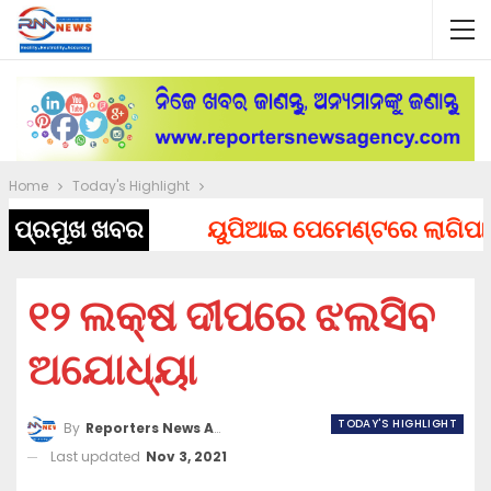
Home
Today's Highlight
ପ୍ରମୁଖ ଖବର
ୟୁପିଆଇ ପେମେଣ୍ଟରେ ଲାଗିପାରେ ଚା
୧୨ ଲକ୍ଷ ଦୀପରେ ଝଲସିବ
ଅଯୋଧ୍ୟା
TODAY'S HIGHLIGHT
By
Reporters News Agency
Last updated
Nov 3, 2021