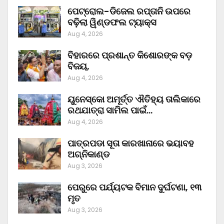
ପେଟ୍ରୋଲ-ଡିଜେଲ ରପ୍ତାନି ଉପରେ
ବଢ଼ିଲା ୱିଣ୍ଡଫଲ ଟ୍ୟାକ୍ସ
Aug 4, 2026
ବିହାରରେ ପ୍ରଶାନ୍ତ କିଶୋରଙ୍କ ବଡ଼
ବିଜୟ,
Aug 4, 2026
ୟୁନେସ୍କୋ ଅମୂର୍ତ୍ତ ଐତିହ୍ୟ ତାଲିକାରେ
ରଥଯାତ୍ରା ସାମିଲ ପାଇଁ…
Aug 4, 2026
ପାତ୍ରପଡା ସୂତା କାରଖାନାରେ ଭୟାବହ
ଅଗ୍ନିକାଣ୍ଡ
Aug 3, 2026
ପେରୁରେ ପର୍ଯ୍ୟଟକ ବିମାନ ଦୁର୍ଘଟଣା, ୧୩
ମୃତ
Aug 3, 2026