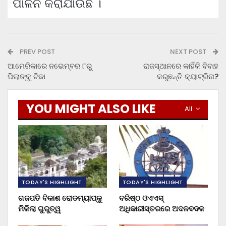
ପାଳନ କରାଯାଉଛି ।
PREV POST
NEXT POST
ଆମେରିକାରେ ନଭେମ୍ବର ୮ରୁ
ରାଜସ୍ଥାନରେ କାହିଁକି ବିବାହ
ପିଲାଙ୍କୁ ଟିକା
କରୁଛନ୍ତି କ୍ୟାଟ୍ରିନା?
YOU MIGHT ALSO LIKE
All
TODAY'S HIGHLIGHT
TODAY'S HIGHLIGHT
ଗଜପତି ବିକାଶ ରୋଡମ୍ୟାପ୍‌କୁ
ବରିଷ୍ଠ ଓଏଏସ୍‌
ମିଳିଲା ଗୁରୁତ୍ୱ
ଅଧିକାରୀସ୍ତରରେ ଅଦଳବଦଳ