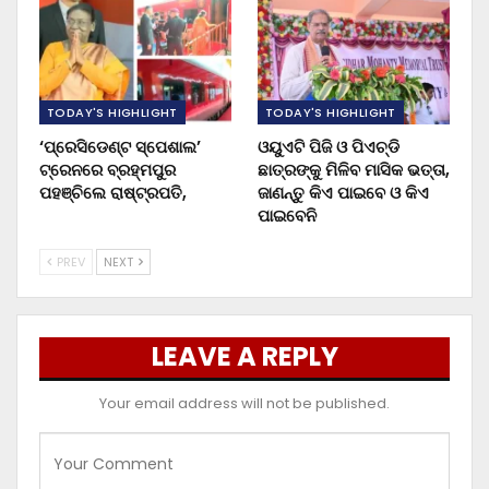
TODAY'S HIGHLIGHT
TODAY'S HIGHLIGHT
‘ପ୍ରେସିଡେଣ୍ଟ ସ୍ପେଶାଲ’
ଓୟୁଏଟି ପିଜି ଓ ପିଏଚ୍‌ଡି
ଟ୍ରେନରେ ବ୍ରହ୍ମପୁର
ଛାତ୍ରଙ୍କୁ ମିଳିବ ମାସିକ ଭତ୍ତା,
ପହଞ୍ଚିଲେ ରାଷ୍ଟ୍ରପତି,
ଜାଣନ୍ତୁ କିଏ ପାଇବେ ଓ କିଏ
ପାଇବେନି
PREV
NEXT
LEAVE A REPLY
Your email address will not be published.