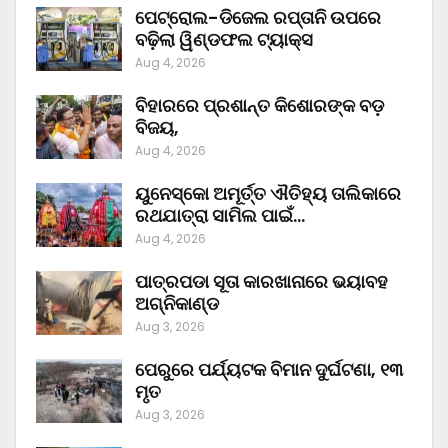
ପେଟ୍ରୋଲ-ଡିଜେଲ ରପ୍ତାନି ଉପରେ
ବଢ଼ିଲା ୱିଣ୍ଡଫଲ ଟ୍ୟାକ୍ସ
Aug 4, 2026
ବିହାରରେ ପ୍ରଶାନ୍ତ କିଶୋରଙ୍କ ବଡ଼
ବିଜୟ,
Aug 4, 2026
ୟୁନେସ୍କୋ ଅମୂର୍ତ୍ତ ଐତିହ୍ୟ ତାଲିକାରେ
ରଥଯାତ୍ରା ସାମିଲ ପାଇଁ…
Aug 4, 2026
ପାତ୍ରପଡା ସୂତା କାରଖାନାରେ ଭୟାବହ
ଅଗ୍ନିକାଣ୍ଡ
Aug 3, 2026
ପେରୁରେ ପର୍ଯ୍ୟଟକ ବିମାନ ଦୁର୍ଘଟଣା, ୧୩
ମୃତ
Aug 3, 2026