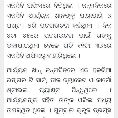
ଏନସିବି ଅଫିସରେ ବିତିଥିଲା । ଜନ୍ମଦିନରେ
ଏନସିବି ଆର୍ଯ୍ୟନ ଖାନଙ୍କୁ ପାଖାପାଖି ୬
ଘଣ୍ଟ। ଧରି ପଚରାଉଚରା କରିଥିଲା । ଦିନ
୪ଟା ୪୫ରେ ପଚରାଉଚରା ପାଇଁ ତାଙ୍କୁ
ଡକାଯାଇଥିଲା ବେଳେ ରାତି ୧୧ଟା ୩୬ରେ
ଏନସିବି ଅଫିସରୁ ବାହାରିଥିଲେ ।
ଆର୍ଯ୍ୟନ ଖାନ୍ ଜନ୍ମଦିନରେ ଏକ ହଳଦିଆ
ରଙ୍ଗର ଟି ସାର୍ଟ, ନୀଳ ଜ୍ୟାକେଟ ଓ କାର୍ଗୋ
ଷ୍ଟାଇଲ ପ୍ୟାଣ୍ଟ ପିନ୍ଧିଥିଲେ ।
ଆର୍ଯ୍ୟନଙ୍କ ସହିତ ତାଙ୍କ ଓକିଲ ମଧ୍ୟ
ଉପସ୍ଥିତ ଥିଲେ । ମୁମ୍ବାଇ କ୍ରୁଜ ଡ୍ରଗ୍ସ