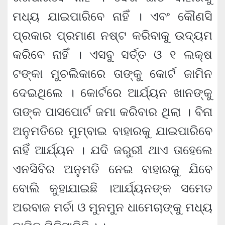
ମଧ୍ୟ ଯାଇପାରିବେ ନାହିଁ । ଏବଂ କୌଣସି
ପ୍ରକାର ପ୍ରମାଣ ନଷ୍ଟ କରିବାକୁ ଉଦ୍ୟମ
କରିବେ ନାହିଁ । ଏସବୁ ସର୍ତ୍ତ ଓ ୧ ଲକ୍ଷ
ଟଙ୍କା ମୁଚଲିକାରେ ତାଙ୍କୁ କୋର୍ଟ ଜାମିନ
ଦେଇଥିଲେ । କୋର୍ଟରେ ଆର୍ଯ୍ୟନ ଖାନଙ୍କୁ
ତାଙ୍କ ପାସପୋର୍ଟ ଜମା କରିବାର ଥିଲା । ବିନା
ଅନୁମତିରେ ମୁମ୍ବାଇ ବାହାରକୁ ଯାଇପାରିବେ
ନାହିଁ ଆର୍ଯ୍ୟନ । ଯଦି ଜରୁରୀ ଥାଏ ତାହେଲେ
ଏନସିବିର ଅନୁମତି ନେଇ ବାହାରକୁ ଯିବେ
ବୋଲି କୁହାଯାଇଛି ।ଆର୍ଯ୍ୟନଙ୍କ ସମେତ
ଅରବାଜ ମର୍ଚା ଓ ମୁନମୁନ ଧାମେଚାଙ୍କୁ ମଧ୍ୟ