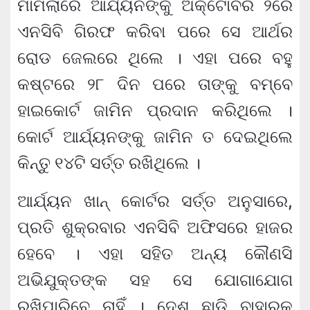
ମାମଲାରେ ଆର୍ଯ୍ୟନଙ୍କୁ ଅକ୍ଟୋବର ୨ରେ
ଏନସିବି ଗିରଫ କରିବା ପରେ ସେ ଆର୍ଥର
ରୋଡ ଜେଲରେ ଥିଲେ । ଏହା ପରେ ବହୁ
କଷ୍ଟରେ ୨୮ ଦିନ ପରେ ତାଙ୍କୁ ବମ୍ବେ
ହାଇକୋର୍ଟ ଜାମିନ ପ୍ରଦାନ କରିଥିଲେ ।
କୋର୍ଟ ଆର୍ଯ୍ୟନଙ୍କୁ ଜାମିନ ତ ଦେଇଥିଲେ
କିନ୍ତୁ ୧୪ଟି ସର୍ତ୍ତ ରଖିଥିଲେ ।
ଆର୍ଯ୍ୟନ ଖାନ୍ କୋର୍ଟର ସର୍ତ୍ତ ଅନୁସାରେ,
ପ୍ରତି ଶୁକ୍ରବାର ଏନସିବି ଅଫିସରେ ହାଜର
ହେବେ । ଏହା ସହିତ ଅନ୍ୟ କୌଣସି
ଅଭିଯୁକ୍ତଙ୍କ ସହ ସେ ଯୋଗାଯୋଗ
ରଖିପାରିବେ ନାହିଁ । ଦେଶ ଛାଡି ବାହାରକୁ