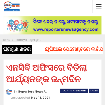
Home
Today's Highlight
ପ୍ରମୁଖ ଖବର
ୟୁପିଆଇ ପେମେଣ୍ଟରେ ଲାଗିପାରେ ଚ
ଏନସିବି ଅଫିସରେ ବିତିଲା
ଆର୍ଯ୍ୟନଙ୍କ ଜନ୍ମଦିନ
TODAY'S HIGHLIGHT
ଅପରାଧ
By
Reporters News Agency
Last updated
Nov 13, 2021