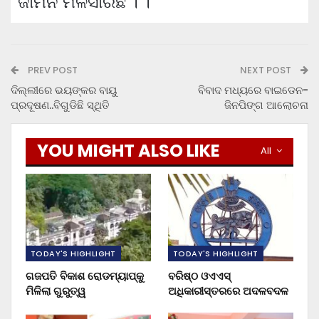
ଜାମିନ ମିଳିସାରିଛି । ।
PREV POST
NEXT POST
ଦିଲ୍ଲୀରେ ଭୟଙ୍କର ବାୟୁ
ବିବାଦ ମଧ୍ୟରେ ବାଇଡେନ-
ପ୍ରଦୂଷଣ..ବିଗୁଡିଛି ସ୍ଥିତି
ଜିନପିଙ୍ଗ ଆଲୋଚନା
YOU MIGHT ALSO LIKE
All
TODAY'S HIGHLIGHT
TODAY'S HIGHLIGHT
ଗଜପତି ବିକାଶ ରୋଡମ୍ୟାପ୍‌କୁ
ବରିଷ୍ଠ ଓଏଏସ୍‌
ମିଳିଲା ଗୁରୁତ୍ୱ
ଅଧିକାରୀସ୍ତରରେ ଅଦଳବଦଳ