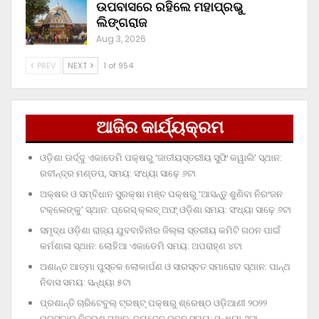
ଉପବାସରେ ରହିଲେ ମହାପ୍ରଭୁ
ଲିଙ୍ଗରାଜ
Aug 3, 2026
PREV
NEXT
1 of 954
ଆଜିର କାର୍ଯ୍ୟକ୍ରମ
ଓଡ଼ିଶା ଊର୍ଦ୍ଦୁ ଏକାଡେମି ପକ୍ଷରୁ ‘ଜାତୀୟସ୍ତରୀୟ ସୁଫି କୱାଲି’ ସ୍ଥାନ:
ରବୀନ୍ଦ୍ର ମଣ୍ଡପ, ସମୟ: ସଂଧ୍ୟା ସାଢ଼େ ୬ଟା
ଅକ୍ଷର ଓ ସମ୍ବିଧାନ ସୁରକ୍ଷା ମଞ୍ଚ ପକ୍ଷରୁ ‘ଆସନ୍ତୁ ଶୁଣିବା ନିରଂଜନ
ଟକ୍‌ଲେଙ୍କୁ’ ସ୍ଥାନ: ପ୍ରେସ୍‌ କ୍ଲବ୍‌ ଅଫ୍‌ ଓଡ଼ିଶା ସମୟ: ସଂଧ୍ୟା ସାଢ଼େ ୬ଟା
ସମୃଦ୍ଧ ଓଡ଼ିଶା ରାଜ୍ୟ ଯୁବବାହିନୀର ଜିଲ୍ଲା ସ୍ତରୀୟ କମିଟି ଗଠନ ପାଇଁ
କର୍ମଶାଳା ସ୍ଥାନ: ଲୋହିଆ ଏକାଡେମି ସମୟ: ଅପରାହ୍‌ଣ ୪ଟା
ଅଶାନ୍ତ ଆତ୍ମା ପୁସ୍ତକ ଲୋକାର୍ପଣ ଓ ସାରସ୍ବତ ସମାରୋହ ସ୍ଥାନ: ପାନ୍ଥ
ନିବାସ ସମୟ: ସନ୍ଧ୍ୟା ୫ଟା
ପ୍ରଶାନ୍ତି ଚାରିଟେବୁଲ୍‌ ଟ୍ରଷ୍ଟ୍‌ ପକ୍ଷରୁ ଶ୍ରେଷ୍ଠ ଓଡ଼ିଆଣୀ ୨୦୨୨
ପୁରସ୍କାର ବିତରଣ ସ୍ଥାନ: ଜୟଦେବ ଭବନ ସମୟ: ସନ୍ଧ୍ୟା ୬ଟା