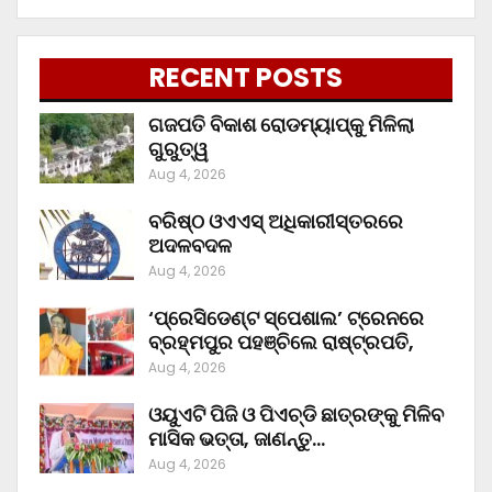
RECENT POSTS
ଗଜପତି ବିକାଶ ରୋଡମ୍ୟାପ୍‌କୁ ମିଳିଲା
ଗୁରୁତ୍ୱ
Aug 4, 2026
ବରିଷ୍ଠ ଓଏଏସ୍‌ ଅଧିକାରୀସ୍ତରରେ
ଅଦଳବଦଳ
Aug 4, 2026
‘ପ୍ରେସିଡେଣ୍ଟ ସ୍ପେଶାଲ’ ଟ୍ରେନରେ
ବ୍ରହ୍ମପୁର ପହଞ୍ଚିଲେ ରାଷ୍ଟ୍ରପତି,
Aug 4, 2026
ଓୟୁଏଟି ପିଜି ଓ ପିଏଚ୍‌ଡି ଛାତ୍ରଙ୍କୁ ମିଳିବ
ମାସିକ ଭତ୍ତା, ଜାଣନ୍ତୁ…
Aug 4, 2026