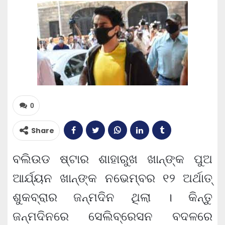
0
Share
ବଲିଉଡ ଷ୍ଟାର ଶାହାରୁଖ ଖାନ୍‌ଙ୍କ ପୁଅ
ଆର୍ଯ୍ୟନ ଖାନ୍‌ଙ୍କ ନଭେମ୍ବର ୧୨ ଅର୍ଥାତ୍‌
ଶୁକବ୍ରାର ଜନ୍ମଦିନ ଥିଲା । କିନ୍ତୁ
ଜନ୍ମଦିନରେ ସେଲିବ୍ରେସନ ବଦଳରେ