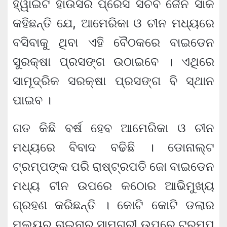
ହ୍ୱାଇଟ ହାଉସର ପ୍ରେସ ସଚିବ ଜୈନ ସାକି
କହିଛନ୍ତି ଯେ, ଆମେରିକା ଓ ଚୀନ ମଧ୍ୟରେ
ବସିବାକୁ ଥିବା ଏହି ବୈଠକରେ ବାଇଡେନ
ସୁରକ୍ଷା ପ୍ରସଙ୍ଗ ଉଠାଇବେ । ଏଥିରେ
ସାମୂଦ୍ରିକ ସରକ୍ଷା ପ୍ରସଙ୍ଗ ବି ସ୍ଥାନ
ପାଇବ ।
ଗତ କିଛି ବର୍ଷ ହେବ ଆମେରିକା ଓ ଚୀନ
ମଧ୍ୟରେ ବିବାଦ ବଢିଛି । ଡୋନାଲ୍ଟ
ଟ୍ରମ୍ପଙ୍କ ପରି ରାଷ୍ଟ୍ରପତି ଜୋ ବାଇଡେନ
ମଧ୍ୟ ଚୀନ ଉପରେ କଠୋର ଆଭିମୁଖ୍ୟ
ଗ୍ରହଣ କରିଛନ୍ତି । କୋଟି କୋଟି ଡଲାର
ମୂଲ୍ୟର ଚାଇନାର ସାମଗ୍ରୀ ଉପରେ ଟ୍ରମ୍ପ