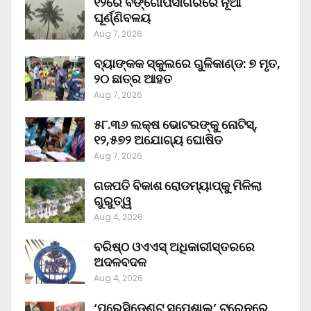
୧୨ରେ ବଙ୍ଗୋପସାଗରରେ ନୂଆ
ଘୂର୍ଣ୍ଣିବଳୟ
Aug 7, 2026
ବ୍ୟାଙ୍କକ ସ୍କୁଲରେ ଗୁଳିକାଣ୍ଡ: ୭ ମୃତ,
୨୦ ଛାତ୍ର ଆହତ
Aug 7, 2026
୫୮.୩୬ ଲକ୍ଷ ଭୋଟରଙ୍କୁ ନୋଟିସ୍‌,
୧୨,୫୭୨ ଅଯୋଗ୍ୟ ଘୋଷିତ
Aug 7, 2026
ଗଜପତି ବିକାଶ ରୋଡମ୍ୟାପ୍‌କୁ ମିଳିଲା
ଗୁରୁତ୍ୱ
Aug 4, 2026
ବରିଷ୍ଠ ଓଏଏସ୍‌ ଅଧିକାରୀସ୍ତରରେ
ଅଦଳବଦଳ
Aug 4, 2026
‘ପ୍ରେସିଡେଣ୍ଟ ସ୍ପେଶାଲ’ ଟ୍ରେନରେ