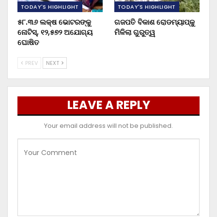
TODAY'S HIGHLIGHT
TODAY'S HIGHLIGHT
୫୮.୩୬ ଲକ୍ଷ ଭୋଟରଙ୍କୁ
ଗଜପତି ବିକାଶ ରୋଡମ୍ୟାପ୍‌କୁ
ନୋଟିସ୍‌, ୧୨,୫୭୨ ଅଯୋଗ୍ୟ
ମିଳିଲା ଗୁରୁତ୍ୱ
ଘୋଷିତ
PREV
NEXT
LEAVE A REPLY
Your email address will not be published.