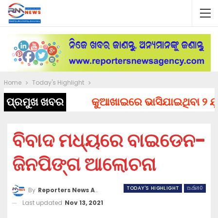
Home
Today's Highlight
ପ୍ରମୁଖ ଖବର
କୁଆଖାଇରେ ଭାସିଯାଇଥିବା ୨ ଯୁବକ
ବିବାଦ ମଧ୍ୟରେ ବାଇଡେନ-
ଜିନପିଙ୍ଗ ଆଲୋଚନା
TODAY'S HIGHLIGHT
ଅର୍ଥନୀତି
By
Reporters News Agency
Last updated
Nov 13, 2021