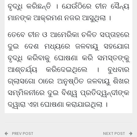
ବୃଦ୍ଧି କରିଛନ୍ତି । ଯେଉଁଠିରେ ଚୀନ ସୈନ୍ୟ
ମାନଙ୍କ ଆକ୍ରମଣ ନଜର ଆସୁଥିଲା ।
ତେବେ ଚୀନ ଓ ଆମେରିକା ଚଳିତ ସପ୍ତାହରେ
ଦୁଇ ଦେଶ ମଧ୍ୟରେ ଜଳବାୟୁ ସହଯୋଗ
ବୃଦ୍ଧି କରିବାକୁ ଘୋଷଣା କରି ସମସ୍ତଙ୍କୁ
ଆଶ୍ଚର୍ଯ୍ୟ କରିଦେଇଥିଲେ । ବୁଧବାର
ଗ୍ଲାସଗୋ ଠାରେ ଅନୁଷ୍ଠିତ ଜଳବାୟୁ ଶିଖର
ସମ୍ମିଳନୀରେ ଦୁଇ ବିଶ୍ୱ ପ୍ରତିଦ୍ୱନ୍ଦୀଙ୍କ
ଦ୍ୱାରା ଏହା ଘୋଷଣା କରାଯାଇଥିଲା ।
PREV POST
NEXT POST