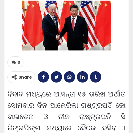
0
Share
ବିବାଦ ମଧ୍ୟରେ ଆସନ୍ତା ୧୫ ତାରିଖ ଅର୍ଥାତ
ସୋମବାର ଦିନ ଆମେରିକା ରାଷ୍ଟ୍ରପତି ଜୋ
ବାଇଡେନ ଓ ଚୀନ ରାଷ୍ଟ୍ରପତି ସି
ଜିଙ୍ଗପିଙ୍ଗ ମଧ୍ୟରେ ବୈଠକ ବସିବ ।