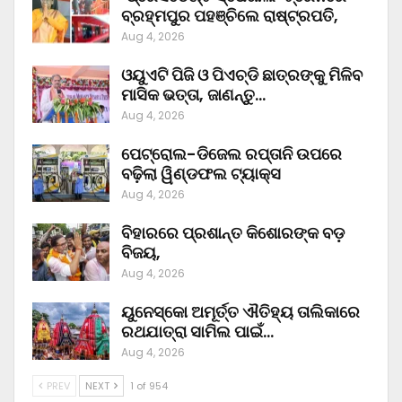
ବ୍ରହ୍ମପୁର ପହଞ୍ଚିଲେ ରାଷ୍ଟ୍ରପତି,
Aug 4, 2026
ଓୟୁଏଟି ପିଜି ଓ ପିଏଚ୍‌ଡି ଛାତ୍ରଙ୍କୁ ମିଳିବ
ମାସିକ ଭତ୍ତା, ଜାଣନ୍ତୁ…
Aug 4, 2026
ପେଟ୍ରୋଲ-ଡିଜେଲ ରପ୍ତାନି ଉପରେ
ବଢ଼ିଲା ୱିଣ୍ଡଫଲ ଟ୍ୟାକ୍ସ
Aug 4, 2026
ବିହାରରେ ପ୍ରଶାନ୍ତ କିଶୋରଙ୍କ ବଡ଼
ବିଜୟ,
Aug 4, 2026
ୟୁନେସ୍କୋ ଅମୂର୍ତ୍ତ ଐତିହ୍ୟ ତାଲିକାରେ
ରଥଯାତ୍ରା ସାମିଲ ପାଇଁ…
Aug 4, 2026
PREV
NEXT
1 of 954