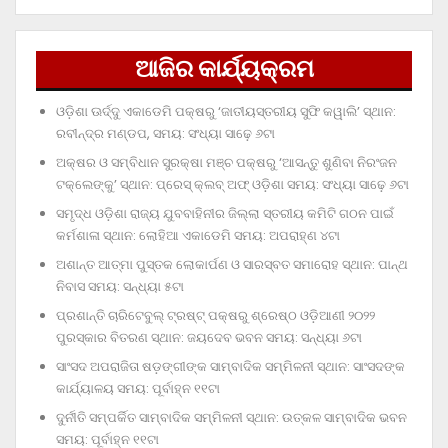
ଆଜିର କାର୍ଯ୍ୟକ୍ରମ
ଓଡ଼ିଶା ଊର୍ଦ୍ଦୁ ଏକାଡେମି ପକ୍ଷରୁ ‘ଜାତୀୟସ୍ତରୀୟ ସୁଫି କୱାଲି’ ସ୍ଥାନ:
ରବୀନ୍ଦ୍ର ମଣ୍ଡପ, ସମୟ: ସଂଧ୍ୟା ସାଢ଼େ ୬ଟା
ଅକ୍ଷର ଓ ସମ୍ବିଧାନ ସୁରକ୍ଷା ମଞ୍ଚ ପକ୍ଷରୁ ‘ଆସନ୍ତୁ ଶୁଣିବା ନିରଂଜନ
ଟକ୍‌ଲେଙ୍କୁ’ ସ୍ଥାନ: ପ୍ରେସ୍‌ କ୍ଲବ୍‌ ଅଫ୍‌ ଓଡ଼ିଶା ସମୟ: ସଂଧ୍ୟା ସାଢ଼େ ୬ଟା
ସମୃଦ୍ଧ ଓଡ଼ିଶା ରାଜ୍ୟ ଯୁବବାହିନୀର ଜିଲ୍ଲା ସ୍ତରୀୟ କମିଟି ଗଠନ ପାଇଁ
କର୍ମଶାଳା ସ୍ଥାନ: ଲୋହିଆ ଏକାଡେମି ସମୟ: ଅପରାହ୍‌ଣ ୪ଟା
ଅଶାନ୍ତ ଆତ୍ମା ପୁସ୍ତକ ଲୋକାର୍ପଣ ଓ ସାରସ୍ବତ ସମାରୋହ ସ୍ଥାନ: ପାନ୍ଥ
ନିବାସ ସମୟ: ସନ୍ଧ୍ୟା ୫ଟା
ପ୍ରଶାନ୍ତି ଚାରିଟେବୁଲ୍‌ ଟ୍ରଷ୍ଟ୍‌ ପକ୍ଷରୁ ଶ୍ରେଷ୍ଠ ଓଡ଼ିଆଣୀ ୨୦୨୨
ପୁରସ୍କାର ବିତରଣ ସ୍ଥାନ: ଜୟଦେବ ଭବନ ସମୟ: ସନ୍ଧ୍ୟା ୬ଟା
ସାଂସଦ ଅପରାଜିତା ଷଡ଼ଙ୍ଗୀଙ୍କ ସାମ୍ବାଦିକ ସମ୍ମିଳନୀ ସ୍ଥାନ: ସାଂସଦଙ୍କ
କାର୍ଯ୍ୟାଳୟ ସମୟ: ପୂର୍ବାହ୍ନ ୧୧ଟା
ଦୁର୍ନୀତି ସମ୍ପର୍କିତ ସାମ୍ବାଦିକ ସମ୍ମିଳନୀ ସ୍ଥାନ: ଉତ୍କଳ ସାମ୍ବାଦିକ ଭବନ
ସମୟ: ପୂର୍ବାହ୍ନ ୧୧ଟା