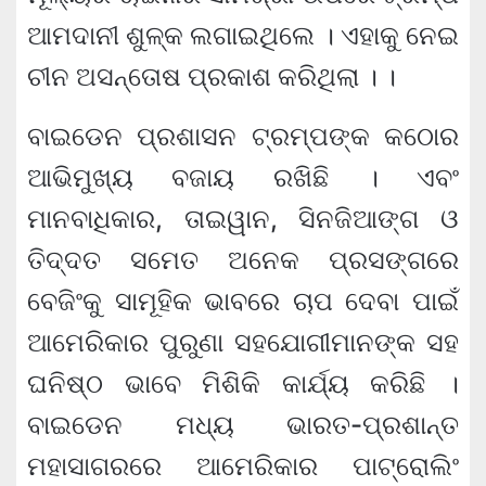
ଆମଦାନୀ ଶୁଳ୍କ ଲଗାଇଥିଲେ । ଏହାକୁ ନେଇ
ଚୀନ ଅସନ୍ତୋଷ ପ୍ରକାଶ କରିଥିଲା । ।
ବାଇଡେନ ପ୍ରଶାସନ ଟ୍ରମ୍ପଙ୍କ କଠୋର
ଆଭିମୁଖ୍ୟ ବଜାୟ ରଖିଛି । ଏବଂ
ମାନବାଧିକାର, ତାଇୱାନ, ସିନଜିଆଙ୍ଗ ଓ
ତିଦ୍ଦତ ସମେତ ଅନେକ ପ୍ରସଙ୍ଗରେ
ବେଜିଂକୁ ସାମୂହିକ ଭାବରେ ଚାପ ଦେବା ପାଇଁ
ଆମେରିକାର ପୁରୁଣା ସହଯୋଗୀମାନଙ୍କ ସହ
ଘନିଷ୍ଠ ଭାବେ ମିଶିକି କାର୍ଯ୍ୟ କରିଛି ।
ବାଇଡେନ ମଧ୍ୟ ଭାରତ-ପ୍ରଶାନ୍ତ
ମହାସାଗରରେ ଆମେରିକାର ପାଟ୍ରୋଲିଂ