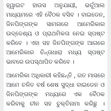
ହ୍ୱାଇଟ ହାଉସ ଅନୁଯାୟୀ, ଭର୍ଚୁଆଲ
ମାଧ୍ୟମରେ ଏହି ବୈଠକ ବସିବ । ବାଇଡେନ,
ଜିନପିଙ୍ଗଙ୍କ ସାମନାରେ ଆମେରିକାର
ଉଦ୍ଦେଶ୍ୟ ଓ ପ୍ରାଥମିକତା ନେଇ ସ୍ପଷ୍ଟ
କରିବେ । ଏହା ସହ ଜିନପିଙ୍ଗଙ୍କ ଆଗରେ
ଆମେରିକାର ଚିନ୍ତାଧାରା ମଧ୍ୟ ସ୍ପଷ୍ଟ
ଭାବରେ ଉପସ୍ଥାପିତ କରିବେ ।
ଆମେରିକା ଅଧିକାରୀ କହିଛନ୍ତି , ଗତ ମାସରେ
ଆମେ ଚଳିତ ବର୍ଷ ଶେଷ ସୁଦ୍ଧା ବାଇଡେନ ଓ
ଜିନପିଙ୍ଗଙ୍କ ମଧ୍ୟରେ ଏକ ବୈଠକ
କରିବାକୁ ଚୀନ ସହ ଚୁକ୍ତିନାମା କରିଛୁ ।