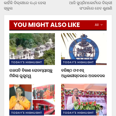
କାହିଁକି ଦିଲ୍ଲୀରେ ବନ୍ଦ ହେଲା
ଆଜି ସୁପ୍ରିମକୋର୍ଟରେ ଦିଲ୍ଲୀ
ସ୍କୁଲ
ସଂପର୍କରେ ହେବ ଶୁଣାଣି
YOU MIGHT ALSO LIKE
All
TODAY'S HIGHLIGHT
TODAY'S HIGHLIGHT
ଗଜପତି ବିକାଶ ରୋଡମ୍ୟାପ୍‌କୁ
ବରିଷ୍ଠ ଓଏଏସ୍‌
ମିଳିଲା ଗୁରୁତ୍ୱ
ଅଧିକାରୀସ୍ତରରେ ଅଦଳବଦଳ
TODAY'S HIGHLIGHT
TODAY'S HIGHLIGHT