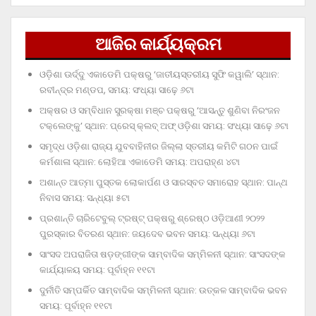
ଆଜିର କାର୍ଯ୍ୟକ୍ରମ
ଓଡ଼ିଶା ଊର୍ଦ୍ଦୁ ଏକାଡେମି ପକ୍ଷରୁ ‘ଜାତୀୟସ୍ତରୀୟ ସୁଫି କୱାଲି’ ସ୍ଥାନ:
ରବୀନ୍ଦ୍ର ମଣ୍ଡପ, ସମୟ: ସଂଧ୍ୟା ସାଢ଼େ ୬ଟା
ଅକ୍ଷର ଓ ସମ୍ବିଧାନ ସୁରକ୍ଷା ମଞ୍ଚ ପକ୍ଷରୁ ‘ଆସନ୍ତୁ ଶୁଣିବା ନିରଂଜନ
ଟକ୍‌ଲେଙ୍କୁ’ ସ୍ଥାନ: ପ୍ରେସ୍‌ କ୍ଲବ୍‌ ଅଫ୍‌ ଓଡ଼ିଶା ସମୟ: ସଂଧ୍ୟା ସାଢ଼େ ୬ଟା
ସମୃଦ୍ଧ ଓଡ଼ିଶା ରାଜ୍ୟ ଯୁବବାହିନୀର ଜିଲ୍ଲା ସ୍ତରୀୟ କମିଟି ଗଠନ ପାଇଁ
କର୍ମଶାଳା ସ୍ଥାନ: ଲୋହିଆ ଏକାଡେମି ସମୟ: ଅପରାହ୍‌ଣ ୪ଟା
ଅଶାନ୍ତ ଆତ୍ମା ପୁସ୍ତକ ଲୋକାର୍ପଣ ଓ ସାରସ୍ବତ ସମାରୋହ ସ୍ଥାନ: ପାନ୍ଥ
ନିବାସ ସମୟ: ସନ୍ଧ୍ୟା ୫ଟା
ପ୍ରଶାନ୍ତି ଚାରିଟେବୁଲ୍‌ ଟ୍ରଷ୍ଟ୍‌ ପକ୍ଷରୁ ଶ୍ରେଷ୍ଠ ଓଡ଼ିଆଣୀ ୨୦୨୨
ପୁରସ୍କାର ବିତରଣ ସ୍ଥାନ: ଜୟଦେବ ଭବନ ସମୟ: ସନ୍ଧ୍ୟା ୬ଟା
ସାଂସଦ ଅପରାଜିତା ଷଡ଼ଙ୍ଗୀଙ୍କ ସାମ୍ବାଦିକ ସମ୍ମିଳନୀ ସ୍ଥାନ: ସାଂସଦଙ୍କ
କାର୍ଯ୍ୟାଳୟ ସମୟ: ପୂର୍ବାହ୍ନ ୧୧ଟା
ଦୁର୍ନୀତି ସମ୍ପର୍କିତ ସାମ୍ବାଦିକ ସମ୍ମିଳନୀ ସ୍ଥାନ: ଉତ୍କଳ ସାମ୍ବାଦିକ ଭବନ
ସମୟ: ପୂର୍ବାହ୍ନ ୧୧ଟା