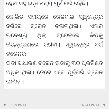
ହେବା ସହ ଭଡ଼ା ମଧ୍ୟ ପୂର୍ବ ପରି ରହିଛି।
କୋଭିଡ ସମୟରେ ରେଳବାଇ ସ୍ୱତନ୍ତ୍ର
ବର୍ଗରେ ଟ୍ରେନ ଚଳାଇଥିଲା। ଏହାର
ଉଦେଶ୍ୟ ଥିଲା ଟ୍ରେନରେ ଭିଡକୁ
ନିୟନ୍ତ୍ରଣରେ ରଖିବା। ସ୍ୱତନ୍ତ୍ର ବର୍ଗ
ଟ୍ରେନର
ଭଡା ସାଧାରଣ ଟ୍ରେନ ଭଡାରୁ ୩୦ ପ୍ରତିଶତ
ଅଧିକ ଥିଲା। ତେବେ ଏବେ ପୂର୍ବପରି ଟ୍ରେନ
ଚାଲିବ ।
PREV POST
NEXT POST