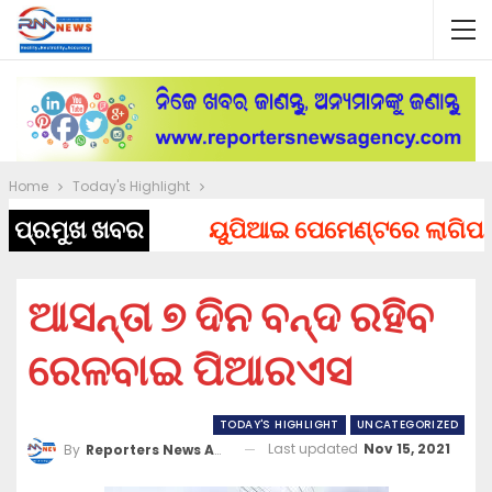
Home
Today's Highlight
ପ୍ରମୁଖ ଖବର
ୟୁପିଆଇ ପେମେଣ୍ଟରେ ଲାଗିପାରେ ଚ
ଆସନ୍ତା ୭ ଦିନ ବନ୍ଦ ରହିବ
ରେଳବାଇ ପିଆରଏସ
TODAY'S HIGHLIGHT
UNCATEGORIZED
Last updated
Nov 15, 2021
By
Reporters News Agency