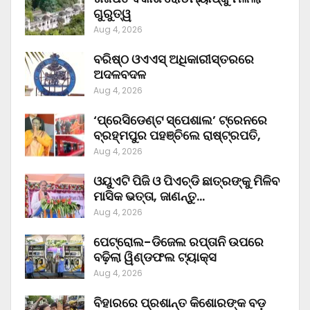
ଗୁରୁତ୍ୱ
Aug 4, 2026
ବରିଷ୍ଠ ଓଏଏସ୍‌ ଅଧିକାରୀସ୍ତରରେ
ଅଦଳବଦଳ
Aug 4, 2026
‘ପ୍ରେସିଡେଣ୍ଟ ସ୍ପେଶାଲ’ ଟ୍ରେନରେ
ବ୍ରହ୍ମପୁର ପହଞ୍ଚିଲେ ରାଷ୍ଟ୍ରପତି,
Aug 4, 2026
ଓୟୁଏଟି ପିଜି ଓ ପିଏଚ୍‌ଡି ଛାତ୍ରଙ୍କୁ ମିଳିବ
ମାସିକ ଭତ୍ତା, ଜାଣନ୍ତୁ…
Aug 4, 2026
ପେଟ୍ରୋଲ-ଡିଜେଲ ରପ୍ତାନି ଉପରେ
ବଢ଼ିଲା ୱିଣ୍ଡଫଲ ଟ୍ୟାକ୍ସ
Aug 4, 2026
ବିହାରରେ ପ୍ରଶାନ୍ତ କିଶୋରଙ୍କ ବଡ଼