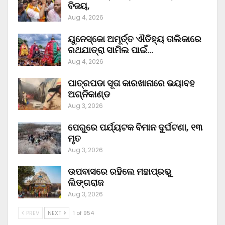
ବିଜୟ,
Aug 4, 2026
ୟୁନେସ୍କୋ ଅମୂର୍ତ୍ତ ଐତିହ୍ୟ ତାଲିକାରେ
ରଥଯାତ୍ରା ସାମିଲ ପାଇଁ…
Aug 4, 2026
ପାତ୍ରପଡା ସୂତା କାରଖାନାରେ ଭୟାବହ
ଅଗ୍ନିକାଣ୍ଡ
Aug 3, 2026
ପେରୁରେ ପର୍ଯ୍ୟଟକ ବିମାନ ଦୁର୍ଘଟଣା, ୧୩
ମୃତ
Aug 3, 2026
ଉପବାସରେ ରହିଲେ ମହାପ୍ରଭୁ
ଲିଙ୍ଗରାଜ
Aug 3, 2026
PREV
NEXT
1 of 954