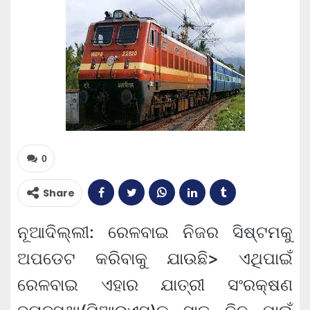
0
Share
ନୂଆଦିଲ୍ଲୀ: ରେଳବାଇ ନିଜର ସିଷ୍ଟମକୁ
ଅପଡେଟ କରିବାକୁ ଯାଉଛି> ଏଥିପାଇଁ
ରେଳବାଇ ଏହାର ଯାତ୍ରୀ ସଂରକ୍ଷଣ