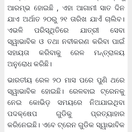
ଆରମ୍ଭ ହୋଇଛି , ଏହା ଆଗାମୀ ସାତ ଦିନ
ଯାଏ ଅର୍ଥାତ ୨୦ରୁ ୨୧ ତାରିଖ ଯାଏଁ ଚାଲିବ।
ଏଭଳି ପରିସ୍ଥିତିରେ ଯାତ୍ରୀ ସେବା
ସ୍ୱାଭାବିକ ଓ ତଥା ନବୀକରଣ କରିବା ପାଇଁ
ସହାୟତା କରିବାକୁ ରେଳ ମନ୍ତ୍ରାଳୟ
ଅନୁରୋଧ କରିଛି।
ଭାରତୀୟ ରେଳ ୨୦ ମାସ ପରେ ପୁଣି ଥରେ
ସ୍ୱାଭାବିକ ହୋଇଛି। ରେଳବାଇ ଟ୍ରେନକୁ
ନେଇ କୋଭିଡ଼ ସମୟରେ ନିଅଯାଇଥିବା
ପଦକ୍ଷେପ ଗୁଡିକୁ ପ୍ରତ୍ୟାହାର
କରିନେଇଛି। ଏବେ ଟ୍ରେନ ଗୁଡିକ ସ୍ୱାଭାବିକ