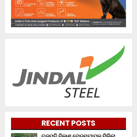
RECENT POSTS
ଗଜପତି ବିକାଶ ରୋଡମ୍ୟାପ୍‌କୁ ମିଳିଲା