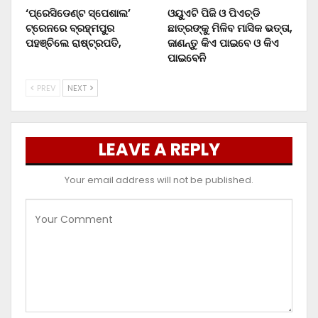
‘ପ୍ରେସିଡେଣ୍ଟ ସ୍ପେଶାଲ’
ଓୟୁଏଟି ପିଜି ଓ ପିଏଚ୍‌ଡି
ଟ୍ରେନରେ ବ୍ରହ୍ମପୁର
ଛାତ୍ରଙ୍କୁ ମିଳିବ ମାସିକ ଭତ୍ତା,
ପହଞ୍ଚିଲେ ରାଷ୍ଟ୍ରପତି,
ଜାଣନ୍ତୁ କିଏ ପାଇବେ ଓ କିଏ
ପାଇବେନି
PREV
NEXT
LEAVE A REPLY
Your email address will not be published.