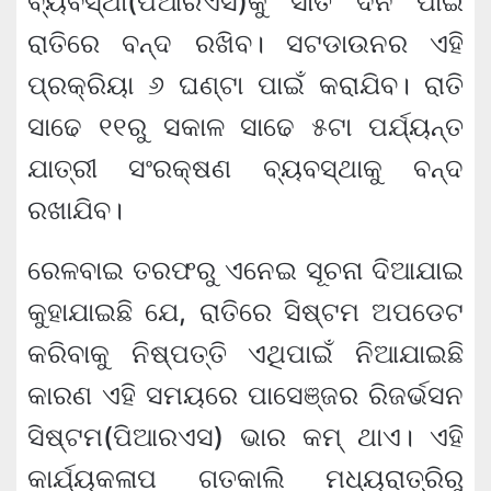
ବ୍ୟବସ୍ଥା(ପିଆରଏସ)କୁ ସାତ ଦିନ ପାଇଁ
ରାତିରେ ବନ୍ଦ ରଖିବ। ସଟଡାଉନର ଏହି
ପ୍ରକ୍ରିୟା ୬ ଘଣ୍ଟା ପାଇଁ କରାଯିବ। ରାତି
ସାଢେ ୧୧ରୁ ସକାଳ ସାଢେ ୫ଟା ପର୍ଯ୍ୟନ୍ତ
ଯାତ୍ରୀ ସଂରକ୍ଷଣ ବ୍ୟବସ୍ଥାକୁ ବନ୍ଦ
ରଖାଯିବ।
ରେଳବାଇ ତରଫରୁ ଏନେଇ ସୂଚନା ଦିଆଯାଇ
କୁହାଯାଇଛି ଯେ, ରାତିରେ ସିଷ୍ଟମ ଅପଡେଟ
କରିବାକୁ ନିଷ୍ପତ୍ତି ଏଥିପାଇଁ ନିଆଯାଇଛି
କାରଣ ଏହି ସମୟରେ ପାସେଞ୍ଜର ରିଜର୍ଭସନ
ସିଷ୍ଟମ(ପିଆରଏସ) ଭାର କମ୍ ଥାଏ। ଏହି
କାର୍ଯ୍ୟକଳାପ ଗତକାଲି ମଧ୍ୟରାତ୍ରିରୁ