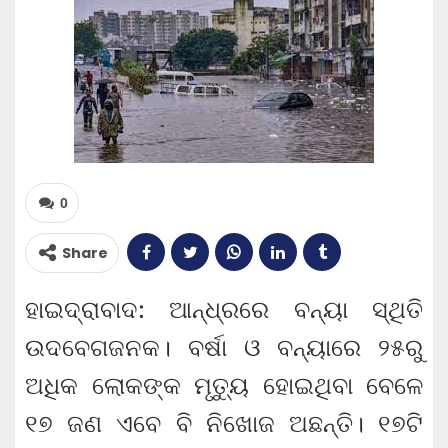
0
Share
ହାଇଦ୍ରାବାଦ: ଆନ୍ଧ୍ରରେ ବନ୍ୟା ସ୍ଥିତି
ଉଦବେଗଜନକ। ବର୍ଷା ଓ ବନ୍ୟାରେ ୨୫ରୁ
ଅଧିକ ଲୋକଙ୍କ ମୃତ୍ୟୁ ହୋଇଥିବା ବେଳେ
୧୭ ଜଣ ଏବେ ବି ନିଖୋଜ ଅଛନ୍ତି। ୧୭ଟି