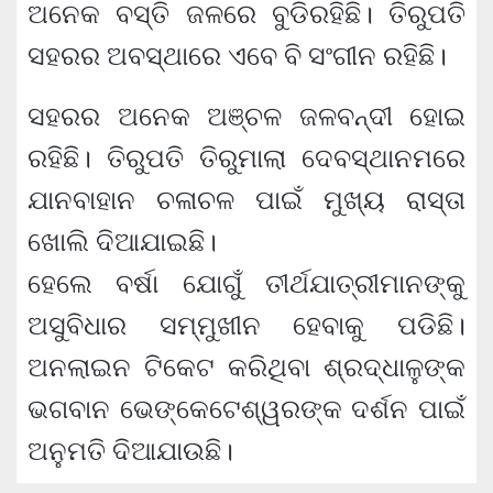
ଅନେକ ବସ୍ତି ଜଳରେ ବୁଡିରହିଛି। ତିରୁପତି
ସହରର ଅବସ୍ଥାରେ ଏବେ ବି ସଂଗୀନ ରହିଛି।
ସହରର ଅନେକ ଅଞ୍ଚଳ ଜଳବନ୍ଦୀ ହୋଇ
ରହିଛି। ତିରୁପତି ତିରୁମାଲା ଦେବସ୍ଥାନମରେ
ଯାନବାହାନ ଚଳାଚଳ ପାଇଁ ମୁଖ୍ୟ ରାସ୍ତା
ଖୋଲି ଦିଆଯାଇଛି।
ହେଲେ ବର୍ଷା ଯୋଗୁଁ ତୀର୍ଥଯାତ୍ରୀମାନଙ୍କୁ
ଅସୁବିଧାର ସମ୍ମୁଖୀନ ହେବାକୁ ପଡିଛି।
ଅନଲାଇନ ଟିକେଟ କରିଥିବା ଶ୍ରଦ୍ଧାଳୁଙ୍କ
ଭଗବାନ ଭେଙ୍କେଟେଶ୍ୱରଙ୍କ ଦର୍ଶନ ପାଇଁ
ଅନୁମତି ଦିଆଯାଉଛି।