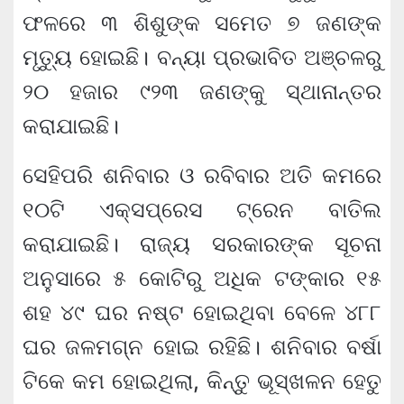
ଫଳରେ ୩ ଶିଶୁଙ୍କ ସମେତ ୭ ଜଣଙ୍କ
ମୃତ୍ୟୁ ହୋଇଛି। ବନ୍ୟା ପ୍ରଭାବିତ ଅଞ୍ଚଳରୁ
୨୦ ହଜାର ୯୨୩ ଜଣଙ୍କୁ ସ୍ଥାନାନ୍ତର
କରାଯାଇଛି।
ସେହିପରି ଶନିବାର ଓ ରବିବାର ଅତି କମରେ
୧୦ଟି ଏକ୍ସପ୍ରେସ ଟ୍ରେନ ବାତିଲ
କରାଯାଇଛି। ରାଜ୍ୟ ସରକାରଙ୍କ ସୂଚନା
ଅନୁସାରେ ୫ କୋଟିରୁ ଅଧିକ ଟଙ୍କାର ୧୫
ଶହ ୪୯ ଘର ନଷ୍ଟ ହୋଇଥିବା ବେଳେ ୪୮୮
ଘର ଜଳମଗ୍ନ ହୋଇ ରହିଛି। ଶନିବାର ବର୍ଷା
ଟିକେ କମ ହୋଇଥିଲା, କିନ୍ତୁ ଭୂସ୍ଖଳନ ହେତୁ