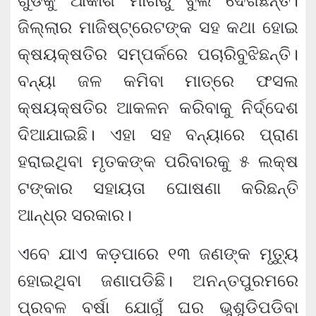
ଗୁଡିକୁ ଆକାଶ ମାର୍ଗରୁ ବୁଲି ଦେଖିଛନ୍ତି।
ଜିଲ୍ଲାର ମାଜିଷ୍ଟ୍ରେଟଙ୍କ ସହ କଥା ହୋଇ
କ୍ଷୟକ୍ଷତିର ସମ୍ପର୍କରେ ପଚାରିବୁଝିଛନ୍ତି।
ବନ୍ୟା ଜଳ କମିବା ମାତ୍ରେ ଫସଲ
କ୍ଷୟକ୍ଷତିର ଆକଳନ କରିବାକୁ ନିର୍ଦ୍ଦେଶ
ଦିଆଯାଇଛି। ଏହା ସହ ବନ୍ୟାରେ ପ୍ରାଣ
ହରାଇଥିବା ମୃତକଙ୍କ ପରିବାରକୁ ୫ ଲକ୍ଷ
ଟଙ୍କାର ସହାୟତା ଘୋଷଣା କରିଛନ୍ତି
ଆନ୍ଧ୍ର ସରକାର।
ଏବେ ଯାଏ କଡ଼ପାରେ ୧୩ ଜଣଙ୍କ ମୃତ୍ୟୁ
ହୋଇଥିବା ଜଣାପଡିଛି। ଅନନ୍ତପୁରମରେ
ପ୍ରବଳ ବର୍ଷା ଯୋଗୁଁ ଘର ଭୁଶୁଡିପଡିବା