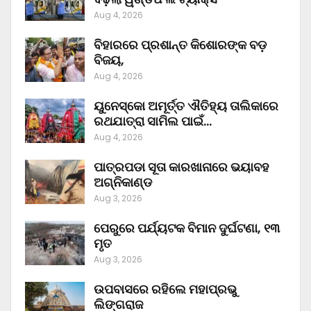
Aug 4, 2026
ବିହାରରେ ପ୍ରଶାନ୍ତ କିଶୋରଙ୍କ ବଡ଼
ବିଜୟ,
Aug 4, 2026
ୟୁନେସ୍କୋ ଅମୂର୍ତ୍ତ ଐତିହ୍ୟ ତାଲିକାରେ
ରଥଯାତ୍ରା ସାମିଲ ପାଇଁ…
Aug 4, 2026
ପାତ୍ରପଡା ସୂତା କାରଖାନାରେ ଭୟାବହ
ଅଗ୍ନିକାଣ୍ଡ
Aug 3, 2026
ପେରୁରେ ପର୍ଯ୍ୟଟକ ବିମାନ ଦୁର୍ଘଟଣା, ୧୩
ମୃତ
Aug 3, 2026
ଉପବାସରେ ରହିଲେ ମହାପ୍ରଭୁ
ଲିଙ୍ଗରାଜ