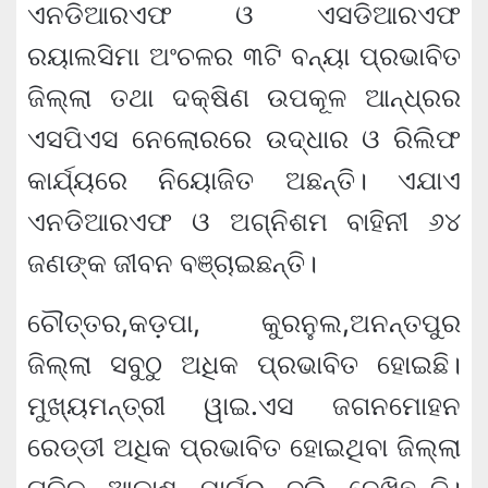
ଏନଡିଆରଏଫ ଓ ଏସଡିଆରଏଫ
ରୟାଲସିମା ଅଂଚଳର ୩ଟି ବନ୍ୟା ପ୍ରଭାବିତ
ଜିଲ୍ଲା ତଥା ଦକ୍ଷିଣ ଉପକୂଳ ଆନ୍ଧ୍ରର
ଏସପିଏସ ନେଲୋରରେ ଉଦ୍ଧାର ଓ ରିଲିଫ
କାର୍ଯ୍ୟରେ ନିୟୋଜିତ ଅଛନ୍ତି। ଏଯାଏ
ଏନଡିଆରଏଫ ଓ ଅଗ୍ନିଶମ ବାହିନୀ ୬୪
ଜଣଙ୍କ ଜୀବନ ବଞ୍ଚାଇଛନ୍ତି।
ଚୌତ୍ତର,କଡ଼ପା, କୁରନୁଲ,ଅନନ୍ତପୁର
ଜିଲ୍ଲା ସବୁଠୁ ଅଧିକ ପ୍ରଭାବିତ ହୋଇଛି।
ମୁଖ୍ୟମନ୍ତ୍ରୀ ୱାଇ.ଏସ ଜଗନମୋହନ
ରେଡ୍ଡୀ ଅଧିକ ପ୍ରଭାବିତ ହୋଇଥିବା ଜିଲ୍ଲା