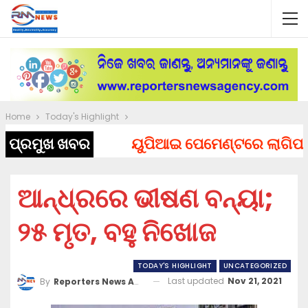
Home
Today's Highlight
ପ୍ରମୁଖ ଖବର
ୟୁପିଆଇ ପେମେଣ୍ଟରେ ଲାଗିପାରେ ଚ
ଆନ୍ଧ୍ରରେ ଭୀଷଣ ବନ୍ୟା;
୨୫ ମୃତ, ବହୁ ନିଖୋଜ
TODAY'S HIGHLIGHT
UNCATEGORIZED
Last updated
Nov 21, 2021
By
Reporters News Agency