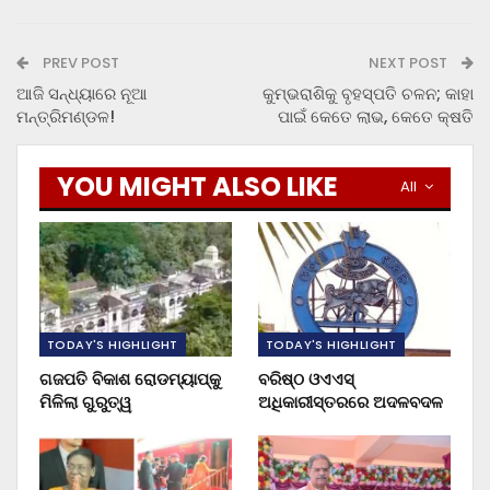
PREV POST
NEXT POST
ଆଜି ସନ୍ଧ୍ୟାରେ ନୂଆ
କୁମ୍ଭରାଶିକୁ ବୃହସ୍ପତି ଚଳନ; କାହା
ମନ୍ତ୍ରିମଣ୍ଡଳ!
ପାଇଁ କେତେ ଲାଭ, କେତେ କ୍ଷତି
YOU MIGHT ALSO LIKE
All
TODAY'S HIGHLIGHT
TODAY'S HIGHLIGHT
ଗଜପତି ବିକାଶ ରୋଡମ୍ୟାପ୍‌କୁ
ବରିଷ୍ଠ ଓଏଏସ୍‌
ମିଳିଲା ଗୁରୁତ୍ୱ
ଅଧିକାରୀସ୍ତରରେ ଅଦଳବଦଳ