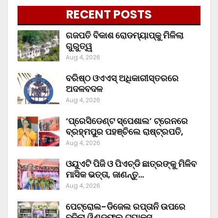
RECENT POSTS
ଗଜପତି ବିକାଶ ରୋଡମ୍ୟାପ୍‌କୁ ମିଳିଲା
ଗୁରୁତ୍ୱ
Aug 4, 2026
ବରିଷ୍ଠ ଓଏଏସ୍‌ ଅଧିକାରୀସ୍ତରରେ
ଅଦଳବଦଳ
Aug 4, 2026
‘ପ୍ରେସିଡେଣ୍ଟ ସ୍ପେଶାଲ’ ଟ୍ରେନରେ
ବ୍ରହ୍ମପୁର ପହଞ୍ଚିଲେ ରାଷ୍ଟ୍ରପତି,
Aug 4, 2026
ଓୟୁଏଟି ପିଜି ଓ ପିଏଚ୍‌ଡି ଛାତ୍ରଙ୍କୁ ମିଳିବ
ମାସିକ ଭତ୍ତା, ଜାଣନ୍ତୁ…
Aug 4, 2026
ପେଟ୍ରୋଲ-ଡିଜେଲ ରପ୍ତାନି ଉପରେ
ବଢ଼ିଲା ୱିଣ୍ଡଫଲ ଟ୍ୟାକ୍ସ