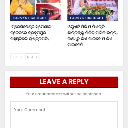
TODAY'S HIGHLIGHT
TODAY'S HIGHLIGHT
‘ପ୍ରେସିଡେଣ୍ଟ ସ୍ପେଶାଲ’
ଓୟୁଏଟି ପିଜି ଓ ପିଏଚ୍‌ଡି
ଟ୍ରେନରେ ବ୍ରହ୍ମପୁର
ଛାତ୍ରଙ୍କୁ ମିଳିବ ମାସିକ ଭତ୍ତା,
ପହଞ୍ଚିଲେ ରାଷ୍ଟ୍ରପତି,
ଜାଣନ୍ତୁ କିଏ ପାଇବେ ଓ କିଏ
ପାଇବେନି
PREV
NEXT
LEAVE A REPLY
Your email address will not be published.