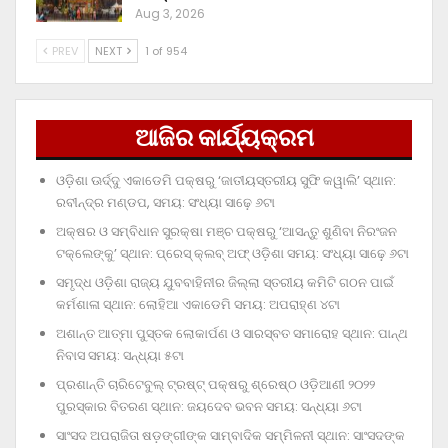
Aug 3, 2026
PREV
NEXT
1 of 954
ଆଜିର କାର୍ଯ୍ୟକ୍ରମ
ଓଡ଼ିଶା ଊର୍ଦ୍ଦୁ ଏକାଡେମି ପକ୍ଷରୁ ‘ଜାତୀୟସ୍ତରୀୟ ସୁଫି କୱାଲି’ ସ୍ଥାନ:
ରବୀନ୍ଦ୍ର ମଣ୍ଡପ, ସମୟ: ସଂଧ୍ୟା ସାଢ଼େ ୬ଟା
ଅକ୍ଷର ଓ ସମ୍ବିଧାନ ସୁରକ୍ଷା ମଞ୍ଚ ପକ୍ଷରୁ ‘ଆସନ୍ତୁ ଶୁଣିବା ନିରଂଜନ
ଟକ୍‌ଲେଙ୍କୁ’ ସ୍ଥାନ: ପ୍ରେସ୍‌ କ୍ଲବ୍‌ ଅଫ୍‌ ଓଡ଼ିଶା ସମୟ: ସଂଧ୍ୟା ସାଢ଼େ ୬ଟା
ସମୃଦ୍ଧ ଓଡ଼ିଶା ରାଜ୍ୟ ଯୁବବାହିନୀର ଜିଲ୍ଲା ସ୍ତରୀୟ କମିଟି ଗଠନ ପାଇଁ
କର୍ମଶାଳା ସ୍ଥାନ: ଲୋହିଆ ଏକାଡେମି ସମୟ: ଅପରାହ୍‌ଣ ୪ଟା
ଅଶାନ୍ତ ଆତ୍ମା ପୁସ୍ତକ ଲୋକାର୍ପଣ ଓ ସାରସ୍ବତ ସମାରୋହ ସ୍ଥାନ: ପାନ୍ଥ
ନିବାସ ସମୟ: ସନ୍ଧ୍ୟା ୫ଟା
ପ୍ରଶାନ୍ତି ଚାରିଟେବୁଲ୍‌ ଟ୍ରଷ୍ଟ୍‌ ପକ୍ଷରୁ ଶ୍ରେଷ୍ଠ ଓଡ଼ିଆଣୀ ୨୦୨୨
ପୁରସ୍କାର ବିତରଣ ସ୍ଥାନ: ଜୟଦେବ ଭବନ ସମୟ: ସନ୍ଧ୍ୟା ୬ଟା
ସାଂସଦ ଅପରାଜିତା ଷଡ଼ଙ୍ଗୀଙ୍କ ସାମ୍ବାଦିକ ସମ୍ମିଳନୀ ସ୍ଥାନ: ସାଂସଦଙ୍କ