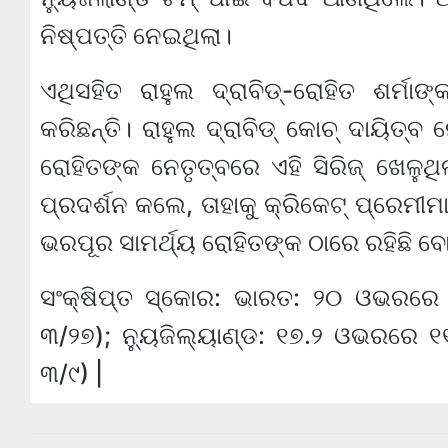
ନିଷ୍ପତ୍ତି ନେଇଥିଲା।
ଏଥିସହିତ ରାହୁଲ ଦ୍ରାବିଡ୍-ରୋହିତ ଶର୍ମ
କରିଛନ୍ତି। ରାହୁଲ ଦ୍ରାବିଡ୍ କୋଚ୍ ଦାୟିତ୍
ରୋହିତଙ୍କ ନେତୃତ୍ବରେ ଏହି ସିରିଜ୍ ଖେଳୁଥ
ପ୍ରଦର୍ଶନ କଲେ, ତାହାକୁ କ୍ରିକେଟ୍ ପ୍ରେମୀମ
ଭରପୂର ସାମର୍ଥ୍ୟ ରୋହିତଙ୍କ ଠାରେ ରହିଛି ବ
ସଂକ୍ଷିପ୍ତ ସ୍କୋର: ଭାରତ: ୨୦ ଓଭରରେ ୧
୩/୨୭); ନ୍ୟୁଜିଲ୍ୟାଣ୍ଡ: ୧୭.୨ ଓଭରରେ ୧୧
୩/୯) |