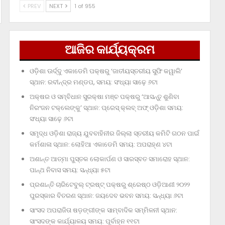
PREV
NEXT
1 of 955
ଆଜିର କାର୍ଯ୍ୟକ୍ରମ
ଓଡ଼ିଶା ଊର୍ଦ୍ଦୁ ଏକାଡେମି ପକ୍ଷରୁ ‘ଜାତୀୟସ୍ତରୀୟ ସୁଫି କୱାଲି’
ସ୍ଥାନ: ରବୀନ୍ଦ୍ର ମଣ୍ଡପ, ସମୟ: ସଂଧ୍ୟା ସାଢ଼େ ୬ଟା
ଅକ୍ଷର ଓ ସମ୍ବିଧାନ ସୁରକ୍ଷା ମଞ୍ଚ ପକ୍ଷରୁ ‘ଆସନ୍ତୁ ଶୁଣିବା
ନିରଂଜନ ଟକ୍‌ଲେଙ୍କୁ’ ସ୍ଥାନ: ପ୍ରେସ୍‌ କ୍ଲବ୍‌ ଅଫ୍‌ ଓଡ଼ିଶା ସମୟ:
ସଂଧ୍ୟା ସାଢ଼େ ୬ଟା
ସମୃଦ୍ଧ ଓଡ଼ିଶା ରାଜ୍ୟ ଯୁବବାହିନୀର ଜିଲ୍ଲା ସ୍ତରୀୟ କମିଟି ଗଠନ ପାଇଁ
କର୍ମଶାଳା ସ୍ଥାନ: ଲୋହିଆ ଏକାଡେମି ସମୟ: ଅପରାହ୍‌ଣ ୪ଟା
ଅଶାନ୍ତ ଆତ୍ମା ପୁସ୍ତକ ଲୋକାର୍ପଣ ଓ ସାରସ୍ବତ ସମାରୋହ ସ୍ଥାନ:
ପାନ୍ଥ ନିବାସ ସମୟ: ସନ୍ଧ୍ୟା ୫ଟା
ପ୍ରଶାନ୍ତି ଚାରିଟେବୁଲ୍‌ ଟ୍ରଷ୍ଟ୍‌ ପକ୍ଷରୁ ଶ୍ରେଷ୍ଠ ଓଡ଼ିଆଣୀ ୨୦୨୨
ପୁରସ୍କାର ବିତରଣ ସ୍ଥାନ: ଜୟଦେବ ଭବନ ସମୟ: ସନ୍ଧ୍ୟା ୬ଟା
ସାଂସଦ ଅପରାଜିତା ଷଡ଼ଙ୍ଗୀଙ୍କ ସାମ୍ବାଦିକ ସମ୍ମିଳନୀ ସ୍ଥାନ:
ସାଂସଦଙ୍କ କାର୍ଯ୍ୟାଳୟ ସମୟ: ପୂର୍ବାହ୍ନ ୧୧ଟା