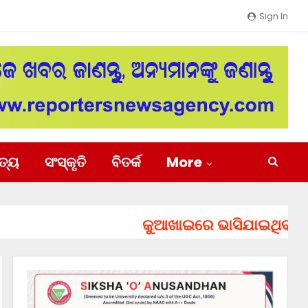
Sign In
ିତ୍ୟ
ସଂସ୍କୃତି
ବିତର୍କ
More
କୁଆଖାଇରେ ଭାସିଯାଇଥିବା ୨ ଯୁବକ