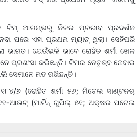
ାଙ୍କ ଟିମ୍ ଆରମ୍ଭରୁ ନିଜର ପ୍ରଭାବ ପ୍ରଦର୍ଶନ
ବ ନେବା ପରେ ଏହା ପ୍ରଥମ ମ୍ୟାଚ୍ ଥିଲା। ସେହିପରି
ିଲା ଭାରତ। ଯେଉଁଭଳି ଭାବେ ରୋହିତ ଶର୍ମା ଖେଳ
ାନେ ପ୍ରଶଂସା କରିଛନ୍ତି। ଟିମର ନେତୃତ୍ବ ନେବାର
ୋଲି ସେମାନେ ମତ ରଖିଛନ୍ତି।
୮୪/୭ (ରୋହିତ ଶର୍ମା ୫୬; ମିଚେଲ ସାଣ୍ଟନର୍
୧-ଆଉଟ୍ (ମାର୍ଟିନ୍ ଗୁପିଲ୍ ୫୧; ଅକ୍ଷର ପଟେଲ