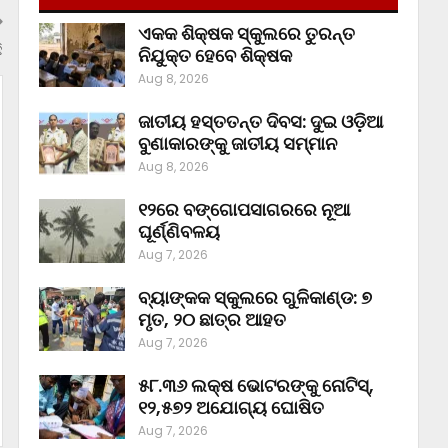
ଏକକ ଶିକ୍ଷକ ସ୍କୁଲରେ ତୁରନ୍ତ
ି
ନିଯୁକ୍ତ ହେବେ ଶିକ୍ଷକ
Aug 8, 2026
ଜାତୀୟ ହସ୍ତତନ୍ତ ଦିବସ: ଦୁଇ ଓଡ଼ିଆ
ବୁଣାକାରଙ୍କୁ ଜାତୀୟ ସମ୍ମାନ
Aug 8, 2026
୧୨ରେ ବଙ୍ଗୋପସାଗରରେ ନୂଆ
ଘୂର୍ଣ୍ଣିବଳୟ
Aug 7, 2026
ବ୍ୟାଙ୍କକ ସ୍କୁଲରେ ଗୁଳିକାଣ୍ଡ: ୭
ମୃତ, ୨୦ ଛାତ୍ର ଆହତ
Aug 7, 2026
୫୮.୩୬ ଲକ୍ଷ ଭୋଟରଙ୍କୁ ନୋଟିସ୍‌,
୧୨,୫୭୨ ଅଯୋଗ୍ୟ ଘୋଷିତ
Aug 7, 2026