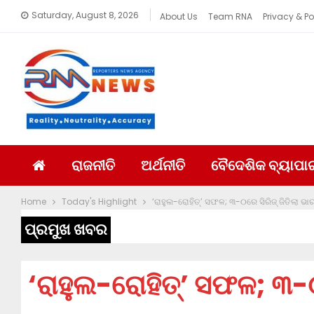
Saturday, August 8, 2026
About Us
Team RNA
Privacy & Po
ରାଜନୀତି
ଅର୍ଥନୀତି
ବୈଦେଶିକ ବ୍ୟାପା
Home
Today's Highlight
‘ରାହୁଲ-ରୋହିତ୍’ ସଫଳ; ୩-୦ରେ ସିରିଜ୍ ଜିତିଲା ଭା
ପ୍ରମୁଖ ଖବର
‘ରାହୁଲ-ରୋହିତ୍’ ସଫଳ; ୩-୦