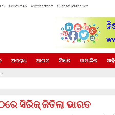
licy
Contact Us
Advertisement
Support Journalism
ର
ଅପରାଧ
ଆଇନ
ବିଜ୍ଞାନ
ସାମାଜିକ
ସାହ
ରତ
ରେ ସିରିଜ୍ ଜିତିଲା ଭାରତ