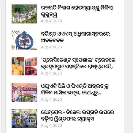
ଗଜପତି ବିକାଶ ରୋଡମ୍ୟାପ୍‌କୁ ମିଳିଲା
ଗୁରୁତ୍ୱ
Aug 4, 2026
ବରିଷ୍ଠ ଓଏଏସ୍‌ ଅଧିକାରୀସ୍ତରରେ
ଅଦଳବଦଳ
Aug 4, 2026
‘ପ୍ରେସିଡେଣ୍ଟ ସ୍ପେଶାଲ’ ଟ୍ରେନରେ
ବ୍ରହ୍ମପୁର ପହଞ୍ଚିଲେ ରାଷ୍ଟ୍ରପତି,
Aug 4, 2026
ଓୟୁଏଟି ପିଜି ଓ ପିଏଚ୍‌ଡି ଛାତ୍ରଙ୍କୁ
ମିଳିବ ମାସିକ ଭତ୍ତା, ଜାଣନ୍ତୁ…
Aug 4, 2026
ପେଟ୍ରୋଲ-ଡିଜେଲ ରପ୍ତାନି ଉପରେ
ବଢ଼ିଲା ୱିଣ୍ଡଫଲ ଟ୍ୟାକ୍ସ
Aug 4, 2026