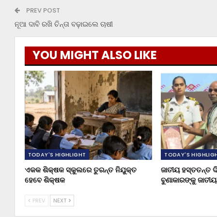
PREV POST
ନୂଆ ଦାବି ରଖି ଚିନ୍ତା ବଢ଼ାଇଲେ ଚାଷୀ
YOU MIGHT ALSO LIKE
TODAY'S HIGHLIGHT
TODAY'S HIGHLIG
ଏକକ ଶିକ୍ଷକ ସ୍କୁଲରେ ତୁରନ୍ତ ନିଯୁକ୍ତ
ଜାତୀୟ ହସ୍ତତନ୍ତ ଦ
ହେବେ ଶିକ୍ଷକ
ବୁଣାକାରଙ୍କୁ ଜାତୀ
PREV
NEXT