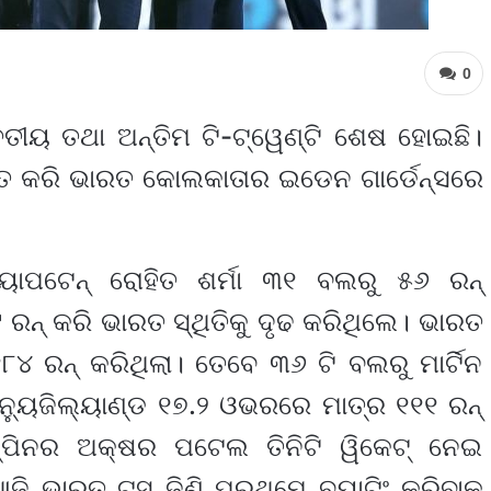
0
ୃତୀୟ ତଥା ଅନ୍ତିମ ଟି-ଟ୍ୱେଣ୍ଟି ଶେଷ ହୋଇଛି।
୍ତ କରି ଭାରତ କୋଲକାତାର ଇଡେନ ଗାର୍ଡେନ୍ସରେ
୍ୟାପଟେନ୍ ରୋହିତ ଶର୍ମା ୩୧ ବଲରୁ ୫୬ ରନ୍
ରନ୍ କରି ଭାରତ ସ୍ଥିତିକୁ ଦୃଢ କରିଥିଲେ। ଭାରତ
୮୪ ରନ୍ କରିଥିଲା। ତେବେ ୩୬ ଟି ବଲରୁ ମାର୍ଟିନ
ନ୍ୟୁଜିଲ୍ୟାଣ୍ଡ ୧୭.୨ ଓଭରରେ ମାତ୍ର ୧୧୧ ରନ୍
୍ପିନର ଅକ୍ଷର ପଟେଲ ତିନିଟି ୱିକେଟ୍ ନେଇ
ଆଜି ଭାରତ ଟସ୍ ଜିଣି ପ୍ରଥମେ ବ୍ୟାଟିଂ କରିବାକୁ