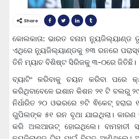
Share
କୋଲକାତା: ଭାରତ ବନାମ ନ୍ୟୁଜିଲ୍ୟାଣ୍ଡ ତ
ଏଥିରେ ନ୍ୟୁଜିଲ୍ୟାଣ୍ଡକୁ ୭୩ ରନରେ ପରାସ
ତିନି ମ୍ୟାଚ ବିଶିଷ୍ଟ ସିରିଜକୁ ୩-୦ରେ ଜିତିଛି।
ବ୍ୟାଟିଂ କରିବାକୁ ଚୟନ କରିବା ପରେ କ
କରିଥିବାବେଳେ ଇଶାନ କିଶନ ୨୧ ଟି ବଲରୁ ୨୯ 
ନିର୍ଧାରିତ ୨୦ ଓଭରରେ ୭ଟି ଵିକେଟ୍ ହରାଇ ୧
ଗୁପିଲଙ୍କ ୫୧ ରନ ବୃଥା ଯାଇଥିଲା। କାରଣ 
କରି ଅଲଆଉଟ୍ ହୋଇଥିଲେ। ବାମହାତୀ ସ
ନ୍ୟୁଜିଲାଣ୍ଡ ଟିମ୍ ପାଇଁ ବିପଦ ଆଣିଥିଲେ। 