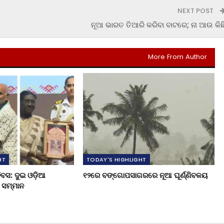
NEXT POST
ନୂଆ ଭାରତ ତିଆରି କରିବା ବାଟରେ; ନା ଆଉ କିଛ
More From Author
HT
TODAY'S HIGHLIGHT
ିବସ: ଦୁଇ ଓଡ଼ିଆ
୧୨ରେ ବଙ୍ଗୋପସାଗରରେ ନୂଆ ଘୂର୍ଣ୍ଣିବଳୟ
ୟ ସମ୍ମାନ