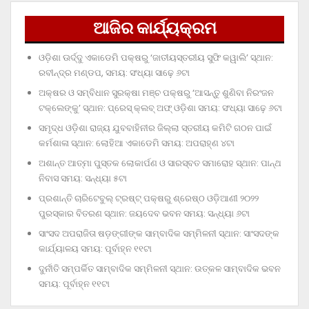
ଆଜିର କାର୍ଯ୍ୟକ୍ରମ
ଓଡ଼ିଶା ଊର୍ଦ୍ଦୁ ଏକାଡେମି ପକ୍ଷରୁ ‘ଜାତୀୟସ୍ତରୀୟ ସୁଫି କୱାଲି’ ସ୍ଥାନ:
ରବୀନ୍ଦ୍ର ମଣ୍ଡପ, ସମୟ: ସଂଧ୍ୟା ସାଢ଼େ ୬ଟା
ଅକ୍ଷର ଓ ସମ୍ବିଧାନ ସୁରକ୍ଷା ମଞ୍ଚ ପକ୍ଷରୁ ‘ଆସନ୍ତୁ ଶୁଣିବା ନିରଂଜନ
ଟକ୍‌ଲେଙ୍କୁ’ ସ୍ଥାନ: ପ୍ରେସ୍‌ କ୍ଲବ୍‌ ଅଫ୍‌ ଓଡ଼ିଶା ସମୟ: ସଂଧ୍ୟା ସାଢ଼େ ୬ଟା
ସମୃଦ୍ଧ ଓଡ଼ିଶା ରାଜ୍ୟ ଯୁବବାହିନୀର ଜିଲ୍ଲା ସ୍ତରୀୟ କମିଟି ଗଠନ ପାଇଁ
କର୍ମଶାଳା ସ୍ଥାନ: ଲୋହିଆ ଏକାଡେମି ସମୟ: ଅପରାହ୍‌ଣ ୪ଟା
ଅଶାନ୍ତ ଆତ୍ମା ପୁସ୍ତକ ଲୋକାର୍ପଣ ଓ ସାରସ୍ବତ ସମାରୋହ ସ୍ଥାନ: ପାନ୍ଥ
ନିବାସ ସମୟ: ସନ୍ଧ୍ୟା ୫ଟା
ପ୍ରଶାନ୍ତି ଚାରିଟେବୁଲ୍‌ ଟ୍ରଷ୍ଟ୍‌ ପକ୍ଷରୁ ଶ୍ରେଷ୍ଠ ଓଡ଼ିଆଣୀ ୨୦୨୨
ପୁରସ୍କାର ବିତରଣ ସ୍ଥାନ: ଜୟଦେବ ଭବନ ସମୟ: ସନ୍ଧ୍ୟା ୬ଟା
ସାଂସଦ ଅପରାଜିତା ଷଡ଼ଙ୍ଗୀଙ୍କ ସାମ୍ବାଦିକ ସମ୍ମିଳନୀ ସ୍ଥାନ: ସାଂସଦଙ୍କ
କାର୍ଯ୍ୟାଳୟ ସମୟ: ପୂର୍ବାହ୍ନ ୧୧ଟା
ଦୁର୍ନୀତି ସମ୍ପର୍କିତ ସାମ୍ବାଦିକ ସମ୍ମିଳନୀ ସ୍ଥାନ: ଉତ୍କଳ ସାମ୍ବାଦିକ ଭବନ
ସମୟ: ପୂର୍ବାହ୍ନ ୧୧ଟା