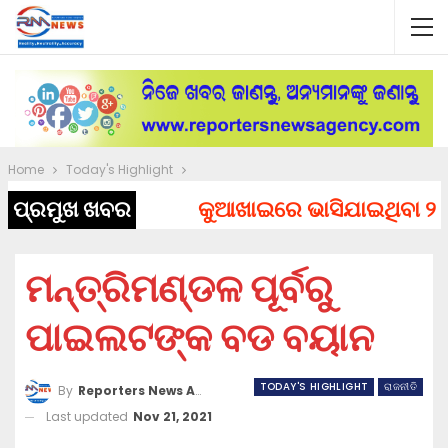
Home
Today's Highlight
ପ୍ରମୁଖ ଖବର
କୁଆଖାଇରେ ଭାସିଯାଇଥିବା ୨ ଯୁବ
ମନ୍ତ୍ରିମଣ୍ଡଳ ପୂର୍ବରୁ
ପାଇଲଟଙ୍କ ବଡ ବୟାନ
TODAY'S HIGHLIGHT
ରାଜନୀତି
By
Reporters News Agency
Last updated
Nov 21, 2021