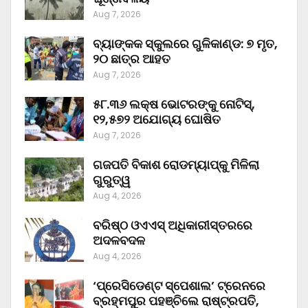
Aug 7, 2026
ବ୍ୟାଙ୍କକ ସ୍କୁଲରେ ଗୁଳିକାଣ୍ଡ: ୭ ମୃତ,
୨୦ ଛାତ୍ର ଆହତ
Aug 7, 2026
୫୮.୩୬ ଲକ୍ଷ ଭୋଟରଙ୍କୁ ନୋଟିସ୍‌,
୧୨,୫୭୨ ଅଯୋଗ୍ୟ ଘୋଷିତ
Aug 7, 2026
ଗଜପତି ବିକାଶ ରୋଡମ୍ୟାପ୍‌କୁ ମିଳିଲା
ଗୁରୁତ୍ୱ
Aug 4, 2026
ବରିଷ୍ଠ ଓଏଏସ୍‌ ଅଧିକାରୀସ୍ତରରେ
ଅଦଳବଦଳ
Aug 4, 2026
‘ପ୍ରେସିଡେଣ୍ଟ ସ୍ପେଶାଲ’ ଟ୍ରେନରେ
ବ୍ରହ୍ମପୁର ପହଞ୍ଚିଲେ ରାଷ୍ଟ୍ରପତି,