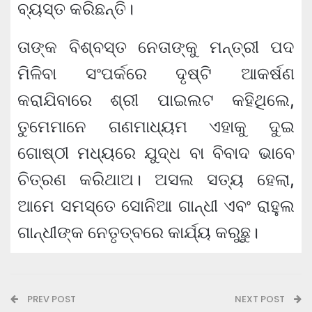
ବ୍ୟସ୍ତ କରିଛନ୍ତି।
ତାଙ୍କ ବିଶ୍ବସ୍ତ ନେତାଙ୍କୁ ମନ୍ତ୍ରୀ ପଦ
ମିଳିବା ସଂପର୍କରେ ଦୃଷ୍ଟି ଆକର୍ଷଣ
କରାଯିବାରେ ଶ୍ରୀ ପାଇଲଟ କହିଥିଲେ,
ତୁମେମାନେ ଗଣମାଧ୍ୟମ ଏହାକୁ ଦୁଇ
ଗୋଷ୍ଠୀ ମଧ୍ୟରେ ଯୁଦ୍ଧ ବା ବିବାଦ ଭାବେ
ଚିତ୍ରଣ କରିଥାଅ। ଅସଲ ସତ୍ୟ ହେଲା,
ଆମେ ସମସ୍ତେ ସୋନିଆ ଗାନ୍ଧୀ ଏବଂ ରାହୁଲ
ଗାନ୍ଧୀଙ୍କ ନେତୃତ୍ବରେ କାର୍ଯ୍ୟ କରୁଛୁ।
PREV POST
NEXT POST