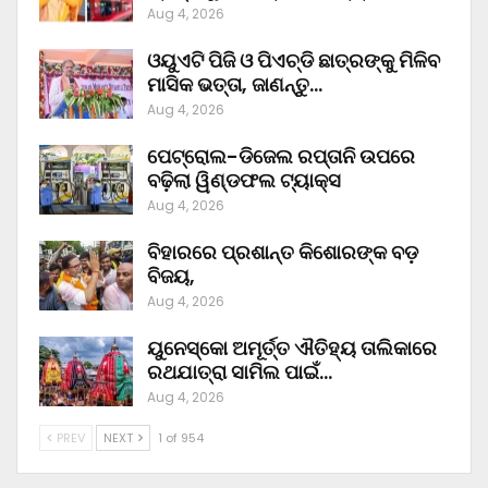
Aug 4, 2026
ଓୟୁଏଟି ପିଜି ଓ ପିଏଚ୍‌ଡି ଛାତ୍ରଙ୍କୁ ମିଳିବ
ମାସିକ ଭତ୍ତା, ଜାଣନ୍ତୁ…
Aug 4, 2026
ପେଟ୍ରୋଲ-ଡିଜେଲ ରପ୍ତାନି ଉପରେ
ବଢ଼ିଲା ୱିଣ୍ଡଫଲ ଟ୍ୟାକ୍ସ
Aug 4, 2026
ବିହାରରେ ପ୍ରଶାନ୍ତ କିଶୋରଙ୍କ ବଡ଼
ବିଜୟ,
Aug 4, 2026
ୟୁନେସ୍କୋ ଅମୂର୍ତ୍ତ ଐତିହ୍ୟ ତାଲିକାରେ
ରଥଯାତ୍ରା ସାମିଲ ପାଇଁ…
Aug 4, 2026
PREV
NEXT
1 of 954