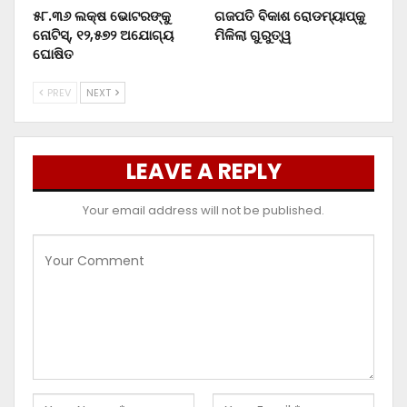
୫୮.୩୬ ଲକ୍ଷ ଭୋଟରଙ୍କୁ
ଗଜପତି ବିକାଶ ରୋଡମ୍ୟାପ୍‌କୁ
ନୋଟିସ୍‌, ୧୨,୫୭୨ ଅଯୋଗ୍ୟ
ମିଳିଲା ଗୁରୁତ୍ୱ
ଘୋଷିତ
PREV
NEXT
LEAVE A REPLY
Your email address will not be published.