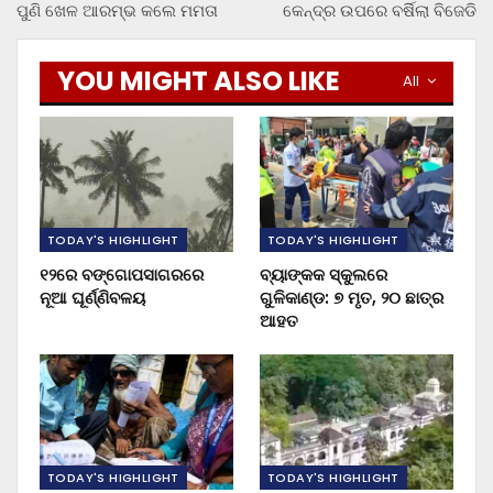
ପୁଣି ଖେଳ ଆରମ୍ଭ କଲେ ମମତା
କେନ୍ଦ୍ର ଉପରେ ବର୍ଷିଲା ବିଜେଡି
YOU MIGHT ALSO LIKE
All
TODAY'S HIGHLIGHT
TODAY'S HIGHLIGHT
୧୨ରେ ବଙ୍ଗୋପସାଗରରେ
ବ୍ୟାଙ୍କକ ସ୍କୁଲରେ
ନୂଆ ଘୂର୍ଣ୍ଣିବଳୟ
ଗୁଳିକାଣ୍ଡ: ୭ ମୃତ, ୨୦ ଛାତ୍ର
ଆହତ
TODAY'S HIGHLIGHT
TODAY'S HIGHLIGHT