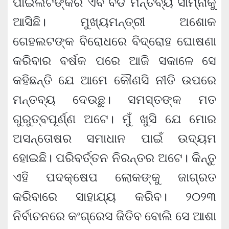
ପାଇଲଟଙ୍କର ଏବ ବଡ ମନ୍ତବ୍ୟ ସାମ୍ନାକୁ
ଆସିଛି। ମୁଖ୍ୟମନ୍ତ୍ରୀ ଅଶୋକ
ଗେହଲଟଙ୍କ ବିରୋଧରେ ବିଦ୍ରୋହ ଘୋଷଣା
କରିବାର ବର୍ଷକ ପରେ ଆଜି ସକାଳେ ସେ
କହିଛନ୍ତି ଯେ ଆମେ କୌଣସି ନୀତି ଉପରେ
ମନ୍ତବ୍ୟ ଦେଉଛୁ। ସମସ୍ତଙ୍କ ମତ
ଗୁରୁତ୍ବପୂର୍ଣ୍ଣ ଅଟେ। ମୁଁ ଖୁସି ଯେ ମୋର
ଅସନ୍ତୋଷର ସମାଧାନ ପାଇଁ ଉଦ୍ୟମ
ହୋଇଛି। ପରିବର୍ତ୍ତନ ନିରନ୍ତର ଅଟେ। କିନ୍ତୁ
ଏହି ପଦକ୍ଷେପ ଲୋକଙ୍କୁ ଜାଗ୍ରତ
କରିବାରେ ସାହାଯ୍ୟ କରିବ। ୨୦୨୩
ନିର୍ବାଚନରେ କଂଗ୍ରେସ ଜିତିବ ବୋଲି ସେ ଆଶା