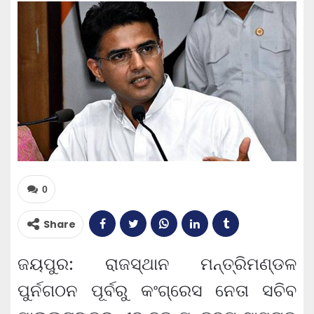
0
Share
ଜୟପୁର: ରାଜସ୍ଥାନ ମନ୍ତ୍ରିମଣ୍ଡଳ
ପୁର୍ନଗଠନ ପୂର୍ବରୁ କଂଗ୍ରେସ ନେତା ସଚିବ