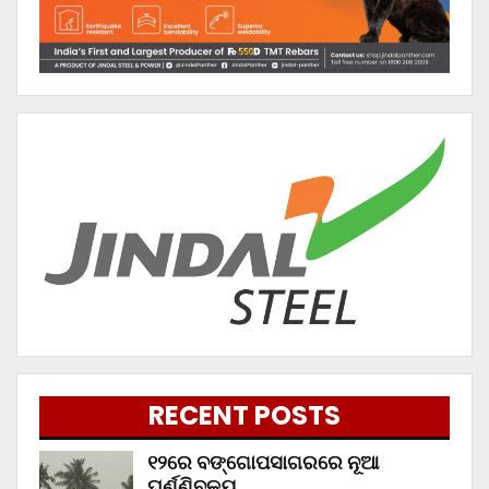
RECENT POSTS
୧୨ରେ ବଙ୍ଗୋପସାଗରରେ ନୂଆ
ଘୂର୍ଣ୍ଣିବଳୟ