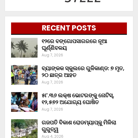
RECENT POSTS
୧୨ରେ ବଙ୍ଗୋପସାଗରରେ ନୂଆ
ଘୂର୍ଣ୍ଣିବଳୟ
Aug 7, 2026
ବ୍ୟାଙ୍କକ ସ୍କୁଲରେ ଗୁଳିକାଣ୍ଡ: ୭ ମୃତ,
୨୦ ଛାତ୍ର ଆହତ
Aug 7, 2026
୫୮.୩୬ ଲକ୍ଷ ଭୋଟରଙ୍କୁ ନୋଟିସ୍‌,
୧୨,୫୭୨ ଅଯୋଗ୍ୟ ଘୋଷିତ
Aug 7, 2026
ଗଜପତି ବିକାଶ ରୋଡମ୍ୟାପ୍‌କୁ ମିଳିଲା
ଗୁରୁତ୍ୱ
Aug 4, 2026