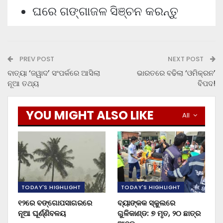
ଘରେ ଗଙ୍ଗାଜଳ ସିଞ୍ଚନ କରନ୍ତୁ
PREV POST
NEXT POST
ବାତ୍ୟା ‘ଜୱାଦ’ ସଂପର୍କରେ ଆସିଲା
ଭାରତରେ ବଢିଲା ‘ଓମିକ୍ରନ’
ନୂଆ ତଥ୍ୟ
ବିପଦ!
YOU MIGHT ALSO LIKE
All
TODAY'S HIGHLIGHT
TODAY'S HIGHLIGHT
୧୨ରେ ବଙ୍ଗୋପସାଗରରେ
ବ୍ୟାଙ୍କକ ସ୍କୁଲରେ
ନୂଆ ଘୂର୍ଣ୍ଣିବଳୟ
ଗୁଳିକାଣ୍ଡ: ୭ ମୃତ, ୨୦ ଛାତ୍ର