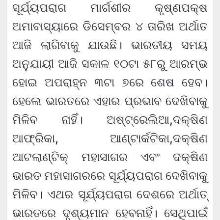
ସୂର୍ଯ୍ୟପରାଗ ମାର୍ଗଶୀର କୃଷ୍ଣପକ୍ଷ
ଅମାବାସ୍ୟାରେ ଡିସେମ୍ବର ୪ ତାରିଖ ଅର୍ଥାତ
ଆଜି ଲାଗିବାକୁ ଯାଉଛି। ଭାରତୀୟ ସମୟ
ଅନୁଯାୟୀ ଆଜି ସକାଳ ୧୦ଟା ୫୮ରୁ ଆରମ୍ଭ
ହୋଇ ଅପରାହ୍ନ ୩ଟା ୭ରେ ଶେଷ ହେବ।
ହେଲେ ଭାରତରେ ଏହାର ପ୍ରଭାବ ଦେଖିବାକୁ
ମିଳିବ ନାହିଁ। ଅଷ୍ଟ୍ରେଲିଆ,ଦକ୍ଷିଣ
ଆଫ୍ରିକା, ଆଣ୍ଟାର୍କଟିକା,ଦକ୍ଷିଣ
ଆଟଲାଣ୍ଟିକ୍ ମହାସାଗର ଏବଂ ଦକ୍ଷିଣ
ଭାରତ ମହାସାଗରରେ ସୂର୍ଯ୍ୟପରାଗ ଦେଖିବାକୁ
ମିଳିବ। ଏଥର ସୂର୍ଯ୍ୟପରାଗ ଦେଶରେ ଅର୍ଥାତ୍
ଭାରତରେ ଦୃଶ୍ୟମାନ ହେବନାହିଁ। ସେଥିପାଇଁ