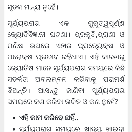
ସୂତକ ମାନ୍ୟ ନୁହେଁ।
ସୂର୍ଯ୍ୟପରାଗ ଏକ ଗୁରୁତ୍ୱପୂର୍ଣ୍ଣ
ଜ୍ୟୋର୍ତିବିଜ୍ଞାନୀ ଘଟଣା। ପ୍ରକୃତି,ପ୍ରାଣୀ ଓ
ମଣିଷ ଉପରେ ଏହାର ପ୍ରତ୍ୟେକ୍ଷ ଓ
ପରୋକ୍ଷ ପ୍ରଭାବ ରହିଥାଏ। ଏହି କାରଣରୁ
ଜ୍ୟୋତିଷ ମାନେ ସୂର୍ଯ୍ୟପରାଗ ସମୟରେ କିଛି
ସତର୍କତା ଅବଲମ୍ବନ କରିବାକୁ ପରାମର୍ଶ
ଦିଅନ୍ତି। ଆସନ୍ତୁ ଜାଣିବା ସୂର୍ଯ୍ୟପରାଗ
ସମୟରେ କଣ କରିବା ଉଚିତ ଓ କଣ ନୁହେଁ?
ଏହି କାମ କରିବେ ନାହିଁ..
ସୂର୍ଯ୍ୟପରାଗ ସମୟରେ ଖାଦ୍ୟ ଖାଇବା