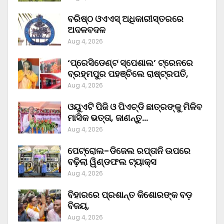
ବରିଷ୍ଠ ଓଏଏସ୍‌ ଅଧିକାରୀସ୍ତରରେ
ଅଦଳବଦଳ
Aug 4, 2026
‘ପ୍ରେସିଡେଣ୍ଟ ସ୍ପେଶାଲ’ ଟ୍ରେନରେ
ବ୍ରହ୍ମପୁର ପହଞ୍ଚିଲେ ରାଷ୍ଟ୍ରପତି,
Aug 4, 2026
ଓୟୁଏଟି ପିଜି ଓ ପିଏଚ୍‌ଡି ଛାତ୍ରଙ୍କୁ ମିଳିବ
ମାସିକ ଭତ୍ତା, ଜାଣନ୍ତୁ…
Aug 4, 2026
ପେଟ୍ରୋଲ-ଡିଜେଲ ରପ୍ତାନି ଉପରେ
ବଢ଼ିଲା ୱିଣ୍ଡଫଲ ଟ୍ୟାକ୍ସ
Aug 4, 2026
ବିହାରରେ ପ୍ରଶାନ୍ତ କିଶୋରଙ୍କ ବଡ଼
ବିଜୟ,
Aug 4, 2026