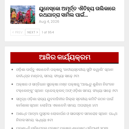
ୟୁନେସ୍କୋ ଅମୂର୍ତ୍ତ ଐତିହ୍ୟ ତାଲିକାରେ
ରଥଯାତ୍ରା ସାମିଲ ପାଇଁ…
Aug 4, 2026
PREV
NEXT
1 of 954
ଆଜିର କାର୍ଯ୍ୟକ୍ରମ
ଓଡ଼ିଶା ଊର୍ଦ୍ଦୁ ଏକାଡେମି ପକ୍ଷରୁ ‘ଜାତୀୟସ୍ତରୀୟ ସୁଫି କୱାଲି’ ସ୍ଥାନ:
ରବୀନ୍ଦ୍ର ମଣ୍ଡପ, ସମୟ: ସଂଧ୍ୟା ସାଢ଼େ ୬ଟା
ଅକ୍ଷର ଓ ସମ୍ବିଧାନ ସୁରକ୍ଷା ମଞ୍ଚ ପକ୍ଷରୁ ‘ଆସନ୍ତୁ ଶୁଣିବା ନିରଂଜନ
ଟକ୍‌ଲେଙ୍କୁ’ ସ୍ଥାନ: ପ୍ରେସ୍‌ କ୍ଲବ୍‌ ଅଫ୍‌ ଓଡ଼ିଶା ସମୟ: ସଂଧ୍ୟା ସାଢ଼େ ୬ଟା
ସମୃଦ୍ଧ ଓଡ଼ିଶା ରାଜ୍ୟ ଯୁବବାହିନୀର ଜିଲ୍ଲା ସ୍ତରୀୟ କମିଟି ଗଠନ ପାଇଁ
କର୍ମଶାଳା ସ୍ଥାନ: ଲୋହିଆ ଏକାଡେମି ସମୟ: ଅପରାହ୍‌ଣ ୪ଟା
ଅଶାନ୍ତ ଆତ୍ମା ପୁସ୍ତକ ଲୋକାର୍ପଣ ଓ ସାରସ୍ବତ ସମାରୋହ ସ୍ଥାନ: ପାନ୍ଥ
ନିବାସ ସମୟ: ସନ୍ଧ୍ୟା ୫ଟା
ପ୍ରଶାନ୍ତି ଚାରିଟେବୁଲ୍‌ ଟ୍ରଷ୍ଟ୍‌ ପକ୍ଷରୁ ଶ୍ରେଷ୍ଠ ଓଡ଼ିଆଣୀ ୨୦୨୨