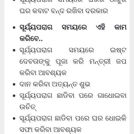
ଘର କବାଟ ବନ୍ଦ ରଖିବା ଦରକାର
ସୂର୍ଯ୍ୟପରାଗ ସମୟରେ ଏହି କାମ
କରିବେ..
ସୂର୍ଯ୍ୟପରାଗ ସମୟରେ ଇଷ୍ଟ
ଦେବତାଙ୍କୁ ପୂଜା କରି ମନ୍ତ୍ରୀ ଜପ
କରିବା ଆବଶ୍ୟକ
ଦାନ କରିବା ଅତ୍ୟନ୍ତ ଶୁଭ
ସୂର୍ଯ୍ୟପରାଗ ଛାଡିବା ପରେ ଗାଧୋଇବା
ଉଚିତ୍‌
ସୂର୍ଯ୍ୟପରାଗ ଛାଡିବା ପରେ ଘର ଧୋଇକି
ସଫା କରିବା ଆବଶ୍ୟକ