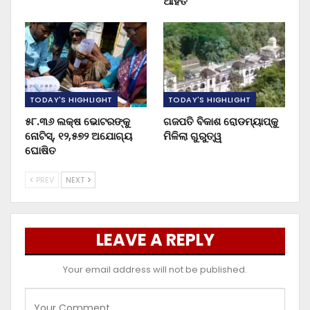
ଆହତ
TODAY'S HIGHLIGHT
TODAY'S HIGHLIGHT
୫୮.୩୬ ଲକ୍ଷ ଭୋଟରଙ୍କୁ
ଗଜପତି ବିକାଶ ରୋଡମ୍ୟାପ୍‌କୁ
ନୋଟିସ୍‌, ୧୨,୫୭୨ ଅଯୋଗ୍ୟ
ମିଳିଲା ଗୁରୁତ୍ୱ
ଘୋଷିତ
PREV
NEXT
LEAVE A REPLY
Your email address will not be published.