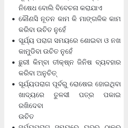
ନିଷେଧ ବୋଲି ବିବେଚନା କରାଯାଏ
କୌଣସି ନୂତନ କାମ କି ମାଙ୍ଗଳିକ କାମ
କରିବା ଉଚିତ ନୁହେଁ
ସୂର୍ଯ୍ୟ ପରାଗ ସମୟରେ ଶୋଇବା ଓ ନଖ
କାମୁଡିବା ଉଚିତ ନୁହେଁ
ଛୁରୀ କିମ୍ବା ତୀକ୍ଷ୍ନ ଜିନିଷ ବ୍ୟବହାର
କରିବା ଅନୁଚିତ୍‌
ସୂର୍ଯ୍ୟପରାଗ ପୂର୍ବରୁ ରୋଷେଇ ହୋଇଥିବା
ଖାଦ୍ୟରେ ତୁଳସୀ ପତ୍ର ପକାଇ
ରଖିଦେବା
ଉଚିତ
ସୂର୍ଯ୍ୟପରାଗ ସମୟରେ ଘରର ଠାକୁର