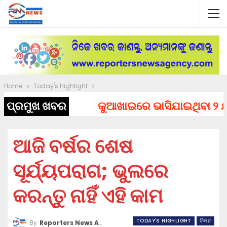
Home
Today's Highlight
ପ୍ରମୁଖ ଖବର
କୁଆଖାଇରେ ଭାସିଯାଇଥିବା ୨ ଯୁବ
ଆଜି ବର୍ଷର ଶେଷ
ସୂର୍ଯ୍ୟପରାଗ; ଭୁଲରେ
କରନ୍ତୁ ନାହିଁ ଏହି କାମ
TODAY'S HIGHLIGHT
ବିଜ୍ଞାନ
By
Reporters News Agency