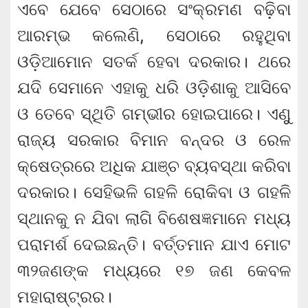
ଏବେ ଯେବେ ସେଠାରେ ସଂକ୍ରମଣ ବଢ଼ିବା
ଆରମ୍ଭ କଲେଣି, ସେଠାରେ ରହୁଥିବା
ଓଡ଼ିଆମାେନ ସତର୍କ ହେବା ଦରକାର। ଥରେ
ଯଦି ସେମାନେ ଏହାକୁ ଧରି ଓଡ଼ିଶାକୁ ଆସିବେ
ଓ ତେବେ ସ୍ଥିତି ଗମ୍ଭୀର ହୋଇପାରେ। ଏଣୁୁ
ରାଜ୍ୟ ସରକାର ବିମାନ ବନ୍ଦର ଓ ରେଳ
କ୍ଷେତ୍ରରେ ଅଧିକ ଯାଞ୍ଚ ବ୍ୟବସ୍ଥା କରିବା
ଦରକାର। ସେହିଭଳି ଗହଳି ରୋକିବା ଓ ଗହଳି
ସ୍ଥାନକୁ ନ ଯିବା ଲାଗି ବିଶେଷଜ୍ଞମାନେ ମଧ୍ୟ
ପରାମର୍ଶ ଦେଇଛନ୍ତି। ବର୍ତ୍ତମାନ ଯାଏ ମୋଟ
୩୨ଜଣଙ୍କ ମଧ୍ୟରେ ୧୭ ଜଣ କେବଳ
ମହାରାଷ୍ଟ୍ରର।