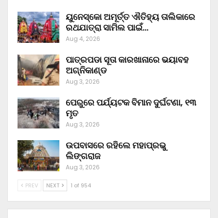
ୟୁନେସ୍କୋ ଅମୂର୍ତ୍ତ ଐତିହ୍ୟ ତାଲିକାରେ
ରଥଯାତ୍ରା ସାମିଲ ପାଇଁ…
Aug 4, 2026
ପାତ୍ରପଡା ସୂତା କାରଖାନାରେ ଭୟାବହ
ଅଗ୍ନିକାଣ୍ଡ
Aug 3, 2026
ପେରୁରେ ପର୍ଯ୍ୟଟକ ବିମାନ ଦୁର୍ଘଟଣା, ୧୩
ମୃତ
Aug 3, 2026
ଉପବାସରେ ରହିଲେ ମହାପ୍ରଭୁ
ଲିଙ୍ଗରାଜ
Aug 3, 2026
PREV
NEXT
1 of 954