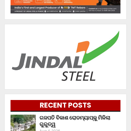
RECENT POSTS
ଗଜପତି ବିକାଶ ରୋଡମ୍ୟାପ୍‌କୁ ମିଳିଲା
ଗୁରୁତ୍ୱ
Aug 4, 2026