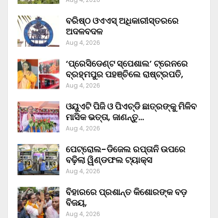
ବରିଷ୍ଠ ଓଏଏସ୍‌ ଅଧିକାରୀସ୍ତରରେ
ଅଦଳବଦଳ
Aug 4, 2026
‘ପ୍ରେସିଡେଣ୍ଟ ସ୍ପେଶାଲ’ ଟ୍ରେନରେ
ବ୍ରହ୍ମପୁର ପହଞ୍ଚିଲେ ରାଷ୍ଟ୍ରପତି,
Aug 4, 2026
ଓୟୁଏଟି ପିଜି ଓ ପିଏଚ୍‌ଡି ଛାତ୍ରଙ୍କୁ ମିଳିବ
ମାସିକ ଭତ୍ତା, ଜାଣନ୍ତୁ…
Aug 4, 2026
ପେଟ୍ରୋଲ-ଡିଜେଲ ରପ୍ତାନି ଉପରେ
ବଢ଼ିଲା ୱିଣ୍ଡଫଲ ଟ୍ୟାକ୍ସ
Aug 4, 2026
ବିହାରରେ ପ୍ରଶାନ୍ତ କିଶୋରଙ୍କ ବଡ଼
ବିଜୟ,
Aug 4, 2026