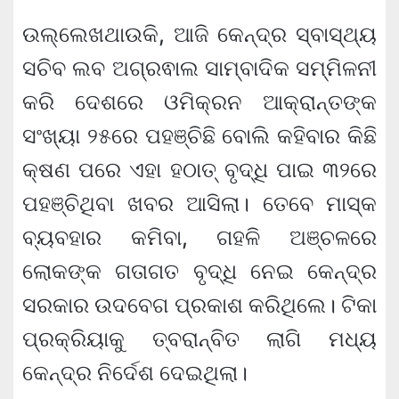
ଉଲ୍ଲେଖଥାଉକି, ଆଜି କେନ୍ଦ୍ର ସ୍ବାସ୍ଥ୍ୟ
ସଚିବ ଲବ ଅଗ୍ରଵାଲ ସାମ୍ବାଦିକ ସମ୍ମିଳନୀ
କରି ଦେଶରେ ଓମିକ୍ରନ ଆକ୍ରାନ୍ତଙ୍କ
ସଂଖ୍ୟା ୨୫ରେ ପହଞ୍ଚିଛି ବୋଲି କହିବାର କିଛି
କ୍ଷଣ ପରେ ଏହା ହଠାତ୍ ବୃଦ୍ଧି ପାଇ ୩୨ରେ
ପହଞ୍ଚିଥିବା ଖବର ଆସିଲା। ତେବେ ମାସ୍କ
ବ୍ୟବହାର କମିବା, ଗହଳି ଅଞ୍ଚଳରେ
ଲୋକଙ୍କ ଗତାଗତ ବୃଦ୍ଧି ନେଇ କେନ୍ଦ୍ର
ସରକାର ଉଦବେଗ ପ୍ରକାଶ କରିଥିଲେ। ଟିକା
ପ୍ରକ୍ରିୟାକୁ ତ୍ବରାନ୍ବିତ ଲାଗି ମଧ୍ୟ
କେନ୍ଦ୍ର ନିର୍ଦେଶ ଦେଇଥିଲା।