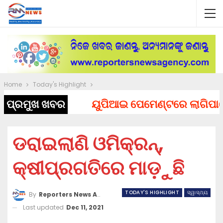
Home
Today's Highlight
ପ୍ରମୁଖ ଖବର
ୟୁପିଆଇ ପେମେଣ୍ଟରେ ଲାଗିପାରେ ଚା
ଡରାଇଲାଣି ଓମିକ୍ରନ୍,
କ୍ଷୀପ୍ରଗତିରେ ମାଡ଼ୁଛି
TODAY'S HIGHLIGHT
ସ୍ୱାସ୍ଥ୍ୟ
By
Reporters News Agency
Last updated
Dec 11, 2021