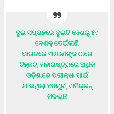
ଦୁଇ ସପ୍ତାହରେ ଦୁଇଟି ଦେଶରୁ ୫୯
ଦେଶକୁ ଡେଇଁଲାଣି
ଭାରତରେ ୩୨ଜଣଙ୍କ ଠାରେ
ଚିହ୍ନଟ, ମହାରାଷ୍ଟ୍ରରେ ଅଧିକ
ଓଡ଼ିଶାରେ ପରୀକ୍ଷା ପାଇଁ
ଯାଇଥିଲା ୪ନମୁନା, ଓମିକ୍ରନ୍
ମିଳିଲାନି