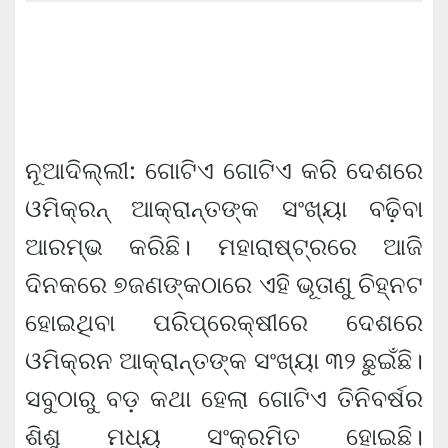
ନୂଆଦିଲ୍ଲୀ: ଗୋଟିଏ ଗୋଟିଏ କରି ଦେଶରେ
ଓମିକ୍ରନ୍ ଆକ୍ରାନ୍ତଙ୍କ ସଂଖ୍ୟା ବଢ଼ିବା
ଆରମ୍ଭ କରିଛି। ମହାରାଷ୍ଟ୍ରରେ ଆଜି
ଦିନକରେ ୭ଜଣଙ୍କଠାରେ ଏହି ଭୂତାଣୁ ଚିହ୍ନଟ
ହୋଇଥିବା ପରିପ୍ରେକ୍ଷୀରେ ଦେଶରେ
ଓମିକ୍ରନ ଆକ୍ରାନ୍ତଙ୍କ ସଂଖ୍ୟା ୩୨ ଛୁଇଁଛି।
ସବୁଠାରୁ ବଡ଼ କଥା ହେଲା ଗୋଟିଏ ତିନିବର୍ଷର
ଶିଶୁ ମଧ୍ୟ ସଂକ୍ରମିତ ହୋଇଛି।