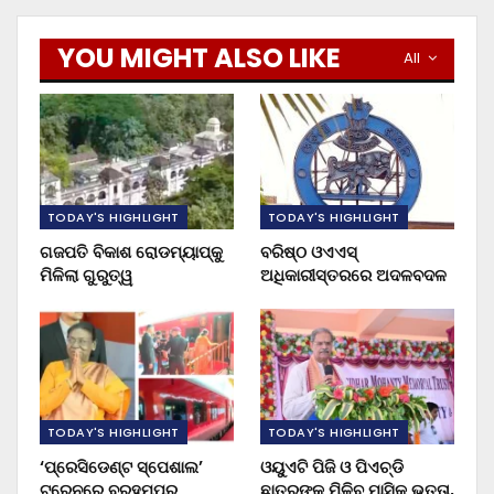
YOU MIGHT ALSO LIKE
All
TODAY'S HIGHLIGHT
TODAY'S HIGHLIGHT
ଗଜପତି ବିକାଶ ରୋଡମ୍ୟାପ୍‌କୁ
ବରିଷ୍ଠ ଓଏଏସ୍‌
ମିଳିଲା ଗୁରୁତ୍ୱ
ଅଧିକାରୀସ୍ତରରେ ଅଦଳବଦଳ
TODAY'S HIGHLIGHT
TODAY'S HIGHLIGHT
‘ପ୍ରେସିଡେଣ୍ଟ ସ୍ପେଶାଲ’
ଓୟୁଏଟି ପିଜି ଓ ପିଏଚ୍‌ଡି
ଟ୍ରେନରେ ବ୍ରହ୍ମପୁର
ଛାତ୍ରଙ୍କୁ ମିଳିବ ମାସିକ ଭତ୍ତା,