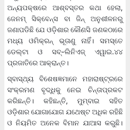
ଅନ୍ୟପକ୍ଷରେ ଆଶ୍ବସ୍ତର କଥା ହେଲା,
ଜେନମ୍ ସିକ୍ବେନ୍ସ ବା ଜିନ୍ ଅନୁଶୀଳନରୁ
ଜଣାପଡିଛି ଯେ ଓଡ଼ିଶାର କୌଣସି ଜଣକଠାରେ
ମଧ୍ୟ ଓମିକ୍ରନ୍ ଭୂତାଣୁ ନାହିଁ। ସମସ୍ତେ
ଡେଲ୍‌ଟା ଓ ସବ୍‌-ଲିନିଏଜ୍ ଏୱାଇ.୪୪
ପ୍ରଜାତିରେ ଆକ୍ରାନ୍ତ।
ସ୍ବାସ୍ଥ୍ୟ ବିଶେଷଜ୍ଞମାନେ ମହାରାଷ୍ଟ୍ରରେ
ସଂକ୍ରମଣ ବୃଦ୍ଧିକୁ ନେଇ ଚିନ୍ତାପ୍ରକଟ
କରିଛନ୍ତି। କହିଛନ୍ତି, ମୁମ୍ବାଇ ସହିତ
ଓଡ଼ିଶାର ଯୋଗାଯୋଗ ଯଥେଷ୍ଟ ଅଧିକ ରହିଛି
ଓ ନିୟମିତ ଅନେକ ବିମାନ ଯାଆସ କରୁଛି।