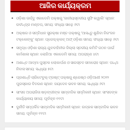
ଆଜିର କାର୍ଯ୍ୟକ୍ରମ
ଓଡ଼ିଶା ଊର୍ଦ୍ଦୁ ଏକାଡେମି ପକ୍ଷରୁ ‘ଜାତୀୟସ୍ତରୀୟ ସୁଫି କୱାଲି’ ସ୍ଥାନ:
ରବୀନ୍ଦ୍ର ମଣ୍ଡପ, ସମୟ: ସଂଧ୍ୟା ସାଢ଼େ ୬ଟା
ଅକ୍ଷର ଓ ସମ୍ବିଧାନ ସୁରକ୍ଷା ମଞ୍ଚ ପକ୍ଷରୁ ‘ଆସନ୍ତୁ ଶୁଣିବା ନିରଂଜନ
ଟକ୍‌ଲେଙ୍କୁ’ ସ୍ଥାନ: ପ୍ରେସ୍‌ କ୍ଲବ୍‌ ଅଫ୍‌ ଓଡ଼ିଶା ସମୟ: ସଂଧ୍ୟା ସାଢ଼େ ୬ଟା
ସମୃଦ୍ଧ ଓଡ଼ିଶା ରାଜ୍ୟ ଯୁବବାହିନୀର ଜିଲ୍ଲା ସ୍ତରୀୟ କମିଟି ଗଠନ ପାଇଁ
କର୍ମଶାଳା ସ୍ଥାନ: ଲୋହିଆ ଏକାଡେମି ସମୟ: ଅପରାହ୍‌ଣ ୪ଟା
ଅଶାନ୍ତ ଆତ୍ମା ପୁସ୍ତକ ଲୋକାର୍ପଣ ଓ ସାରସ୍ବତ ସମାରୋହ ସ୍ଥାନ: ପାନ୍ଥ
ନିବାସ ସମୟ: ସନ୍ଧ୍ୟା ୫ଟା
ପ୍ରଶାନ୍ତି ଚାରିଟେବୁଲ୍‌ ଟ୍ରଷ୍ଟ୍‌ ପକ୍ଷରୁ ଶ୍ରେଷ୍ଠ ଓଡ଼ିଆଣୀ ୨୦୨୨
ପୁରସ୍କାର ବିତରଣ ସ୍ଥାନ: ଜୟଦେବ ଭବନ ସମୟ: ସନ୍ଧ୍ୟା ୬ଟା
ସାଂସଦ ଅପରାଜିତା ଷଡ଼ଙ୍ଗୀଙ୍କ ସାମ୍ବାଦିକ ସମ୍ମିଳନୀ ସ୍ଥାନ: ସାଂସଦଙ୍କ
କାର୍ଯ୍ୟାଳୟ ସମୟ: ପୂର୍ବାହ୍ନ ୧୧ଟା
ଦୁର୍ନୀତି ସମ୍ପର୍କିତ ସାମ୍ବାଦିକ ସମ୍ମିଳନୀ ସ୍ଥାନ: ଉତ୍କଳ ସାମ୍ବାଦିକ ଭବନ
ସମୟ: ପୂର୍ବାହ୍ନ ୧୧ଟା