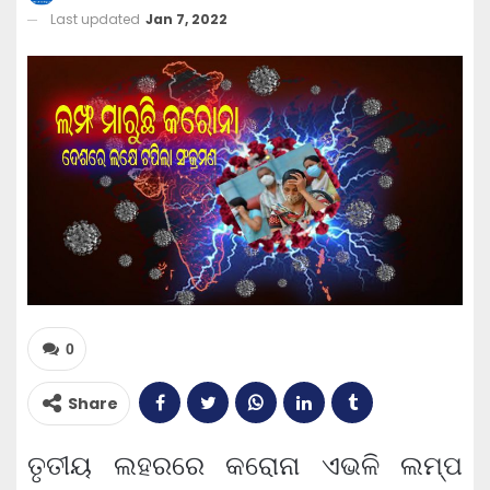
Last updated
Jan 7, 2022
0
Share
ତୃତୀୟ ଲହରରେ କରୋନା ଏଭଳି ଲମ୍ପ