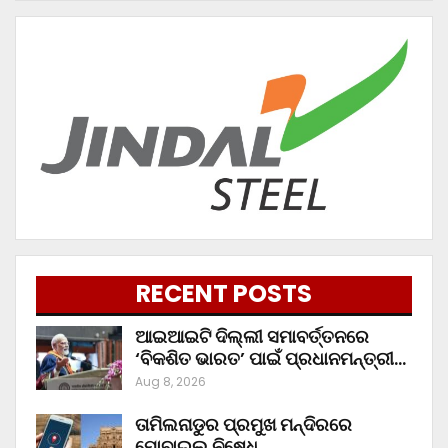
RECENT POSTS
ଆଇଆଇଟି ଦିଲ୍ଲୀ ସମାବର୍ତ୍ତନରେ
‘ବିକଶିତ ଭାରତ’ ପାଇଁ ପ୍ରଧାନମନ୍ତ୍ରୀ…
Aug 8, 2026
ତାମିଲନାଡୁର ପ୍ରମୁଖ ମନ୍ଦିରରେ
ମୋବାଇଲ ନିଷେଧ