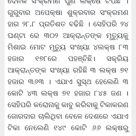
ଦୈନିକ ସଂକ୍ରମଣ ପୁଣି ଲକ୍ଷେ ଟପିଛି ।
ଗୁରୁବାର ଅପେକ୍ଷା ଶୁକ୍ରବାର ସଂକ୍ରମଣ
ହାର ୨୮.୮ ପ୍ରତିଶତ ବଢିଛି । ସେହିପରି ୨୪
ଘଣ୍ଟା ରେ ୩୦୨ ଆକ୍ରାନ୍ତଙ୍କ ମୃତ୍ୟୁକୁ
ମିଶାଇ ମୋଟ ମୃତ୍ୟୁ ସଂଖ୍ୟା ୪ଲକ୍ଷ ୮୩
ହଜାର ୧୭୮ରେ ପହଞ୍ଚିଛି। ସକ୍ରିୟ
ଆକ୍ରାନ୍ତଙ୍କ ସଂଖ୍ୟା ରହିଛି ୩ ଲକ୍ଷ ୭୧
ହଜାର ୩୬୩ । ଏଯାଏ ସୁସ୍ଥ ହେଲେଣି ୩
କୋଟି ୪୩ ଲକ୍ଷ ୭୧ ହଜାର ୮୪୫ ଜଣ ।
ସେହିପରି କରୋନାକୁ କାବୁ କରିବାକୁ ଟିକାକରଣ
ଜୋରଦାର ଚାଲିଥିବା ବେଳେ ଦେଶରେ ଏଯାଏ
ଟିକା ନେଲେଣି ୧୪୯ କୋଟି ୬୬ ଲକ୍ଷରୁ