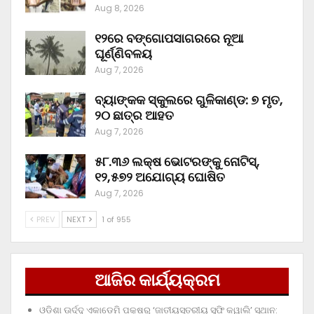
Aug 8, 2026
୧୨ରେ ବଙ୍ଗୋପସାଗରରେ ନୂଆ
ଘୂର୍ଣ୍ଣିବଳୟ
Aug 7, 2026
ବ୍ୟାଙ୍କକ ସ୍କୁଲରେ ଗୁଳିକାଣ୍ଡ: ୭ ମୃତ,
୨୦ ଛାତ୍ର ଆହତ
Aug 7, 2026
୫୮.୩୬ ଲକ୍ଷ ଭୋଟରଙ୍କୁ ନୋଟିସ୍‌,
୧୨,୫୭୨ ଅଯୋଗ୍ୟ ଘୋଷିତ
Aug 7, 2026
PREV
NEXT
1 of 955
ଆଜିର କାର୍ଯ୍ୟକ୍ରମ
ଓଡ଼ିଶା ଊର୍ଦ୍ଦୁ ଏକାଡେମି ପକ୍ଷରୁ ‘ଜାତୀୟସ୍ତରୀୟ ସୁଫି କୱାଲି’ ସ୍ଥାନ: