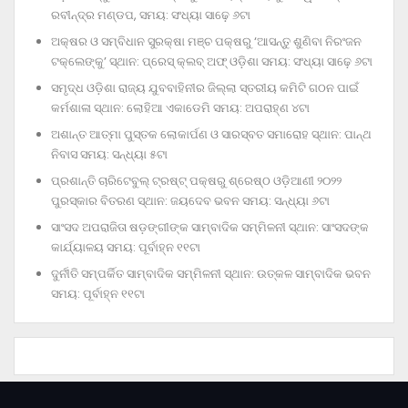
ରବୀନ୍ଦ୍ର ମଣ୍ଡପ, ସମୟ: ସଂଧ୍ୟା ସାଢ଼େ ୬ଟା
ଅକ୍ଷର ଓ ସମ୍ବିଧାନ ସୁରକ୍ଷା ମଞ୍ଚ ପକ୍ଷରୁ ‘ଆସନ୍ତୁ ଶୁଣିବା ନିରଂଜନ
ଟକ୍‌ଲେଙ୍କୁ’ ସ୍ଥାନ: ପ୍ରେସ୍‌ କ୍ଲବ୍‌ ଅଫ୍‌ ଓଡ଼ିଶା ସମୟ: ସଂଧ୍ୟା ସାଢ଼େ ୬ଟା
ସମୃଦ୍ଧ ଓଡ଼ିଶା ରାଜ୍ୟ ଯୁବବାହିନୀର ଜିଲ୍ଲା ସ୍ତରୀୟ କମିଟି ଗଠନ ପାଇଁ
କର୍ମଶାଳା ସ୍ଥାନ: ଲୋହିଆ ଏକାଡେମି ସମୟ: ଅପରାହ୍‌ଣ ୪ଟା
ଅଶାନ୍ତ ଆତ୍ମା ପୁସ୍ତକ ଲୋକାର୍ପଣ ଓ ସାରସ୍ବତ ସମାରୋହ ସ୍ଥାନ: ପାନ୍ଥ
ନିବାସ ସମୟ: ସନ୍ଧ୍ୟା ୫ଟା
ପ୍ରଶାନ୍ତି ଚାରିଟେବୁଲ୍‌ ଟ୍ରଷ୍ଟ୍‌ ପକ୍ଷରୁ ଶ୍ରେଷ୍ଠ ଓଡ଼ିଆଣୀ ୨୦୨୨
ପୁରସ୍କାର ବିତରଣ ସ୍ଥାନ: ଜୟଦେବ ଭବନ ସମୟ: ସନ୍ଧ୍ୟା ୬ଟା
ସାଂସଦ ଅପରାଜିତା ଷଡ଼ଙ୍ଗୀଙ୍କ ସାମ୍ବାଦିକ ସମ୍ମିଳନୀ ସ୍ଥାନ: ସାଂସଦଙ୍କ
କାର୍ଯ୍ୟାଳୟ ସମୟ: ପୂର୍ବାହ୍ନ ୧୧ଟା
ଦୁର୍ନୀତି ସମ୍ପର୍କିତ ସାମ୍ବାଦିକ ସମ୍ମିଳନୀ ସ୍ଥାନ: ଉତ୍କଳ ସାମ୍ବାଦିକ ଭବନ
ସମୟ: ପୂର୍ବାହ୍ନ ୧୧ଟା