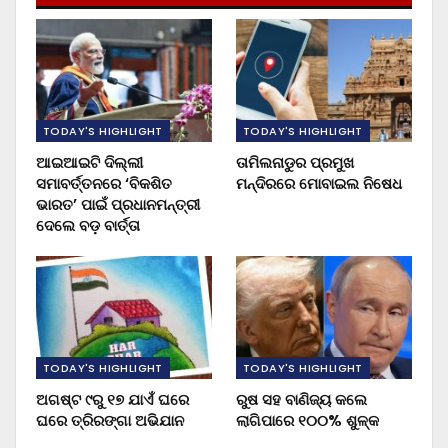
TODAY'S HIGHLIGHT
TODAY'S HIGHLIGHT
ଆଇଆଇଟି ଦିଲ୍ଲୀ
ତାମିଲନାଡୁର ପ୍ରମୁଖ
ସମାବର୍ତ୍ତନରେ ‘ବିକଶିତ
ମନ୍ଦିରରେ ମୋବାଇଲ ନିଷେଧ
ଭାରତ’ ପାଇଁ ପ୍ରଧାନମନ୍ତ୍ରୀ
ଦେଲେ ବଡ଼ ବାର୍ତ୍ତା
TODAY'S HIGHLIGHT
TODAY'S HIGHLIGHT
ଅଗଷ୍ଟ ୯ରୁ ୧୭ ଯାଏଁ ଘରେ
ରୁଷ ସହ ବାଣିଜ୍ୟ କଲେ
ଘରେ ତ୍ରିରଙ୍ଗା ଅଭିଯାନ
ଲାଗିପାରେ ୧୦୦% ଶୁଳ୍କ