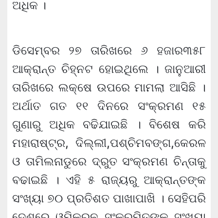
ଅଧିକ ।
ଡିସେମ୍ବର ୨୭ ତାରିଖରେ ୬ ହଜାର୩୫୮
ଆକ୍ରାନ୍ତ ଚିହ୍ନଟ ହୋଇଥିଲେ । ଜାନୁଆରୀ
ତାରିଖରେ ଲକ୍ଷେ ଉପରେ ମାମଲା ଆସିଛି ।
ଅର୍ଥାତ ଗତ ୧୧ ଦିନରେ ସଂକ୍ରମଣ ୧୫
ଗୁଣାରୁ ଅଧିକ ବଢିଯାଇଛି । ବିଶେଷ କରି
ମହାରାଷ୍ଟ୍ର, ଦିଲ୍ଲୀ,ପଶ୍ଚିମବଙ୍ଗ,କେରଳ
ଓ ତାମିଲନାଡୁରେ ଦ୍ରୁତ ସଂକ୍ରମଣ ଚିନ୍ତାକୁ
ବଢାଇଛି । ଏହି ୫ ରାଜ୍ୟରୁ ଆକ୍ରାନ୍ତଙ୍କ
ସଂଖ୍ୟା ୭୦ ପ୍ରତିଶତ ପାଖାପାଖି । ସେହିପରି
ଦେଶରେ ଓମିକ୍ରନ ସଂକ୍ରମିତଙ୍କ ସଂଖ୍ୟା