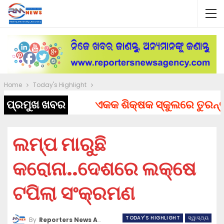
Home
Today's Highlight
ପ୍ରମୁଖ ଖବର
ଏକକ ଶିକ୍ଷକ ସ୍କୁଲରେ ତୁରନ୍ତ ନି
ଲମ୍ପ ମାରୁଛି
କରୋନା..ଦେଶରେ ଲକ୍ଷେ
ଟପିଲା ସଂକ୍ରମଣ
TODAY'S HIGHLIGHT
ସ୍ୱାସ୍ଥ୍ୟ
By
Reporters News Agency