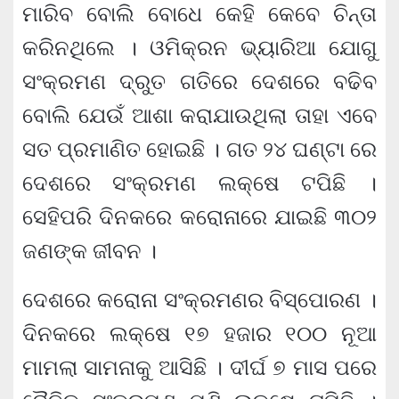
ମାରିବ ବୋଲି ବୋଧେ କେହି କେବେ ଚିନ୍ତା
କରିନଥିଲେ । ଓମିକ୍ରନ ଭ୍ୟାରିଆ ଯୋଗୁ
ସଂକ୍ରମଣ ଦ୍ରୁତ ଗତିରେ ଦେଶରେ ବଢିବ
ବୋଲି ଯେଉଁ ଆଶା କରାଯାଉଥିଲା ତାହା ଏବେ
ସତ ପ୍ରମାଣିତ ହୋଇଛି । ଗତ ୨୪ ଘଣ୍ଟା ରେ
ଦେଶରେ ସଂକ୍ରମଣ ଲକ୍ଷେ ଟପିଛି ।
ସେହିପରି ଦିନକରେ କରୋନାରେ ଯାଇଛି ୩୦୨
ଜଣଙ୍କ ଜୀବନ ।
ଦେଶରେ କରୋନା ସଂକ୍ରମଣର ବିସ୍ପୋରଣ ।
ଦିନକରେ ଲକ୍ଷେ ୧୭ ହଜାର ୧୦୦ ନୂଆ
ମାମଲା ସାମନାକୁ ଆସିଛି । ଦୀର୍ଘ ୭ ମାସ ପରେ