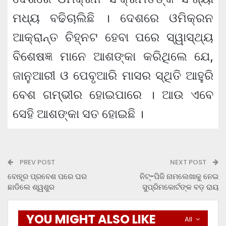
ମଧ୍ୟ ବଢିଚାଲିଛି । ଦେଶରେ ଓମିକ୍ରନ
ଆକ୍ରାନ୍ତ ଚିହ୍ନଟ ହେବା ପରେ ସ୍ୱାସ୍ଥ୍ୟ
ବିଶେଷଜ୍ଞ ମାନେ ଆଶଙ୍କା କରିଥିଲେ ଯେ,
ଜାନୁଆରୀ ଓ ପେବୃଆରି ମାସର ସ୍ଥିତି ଆହୁରି
ବେଶ ଗମ୍ଭୀର ହୋଇପାରେ । ଆଉ ଏବେ
ସେହି ଆଶଙ୍କା ସତ ହୋଇଛି ।
PREV POST
NEXT POST
ବୋହୂର ପ୍ରବେଶ ପରେ ଘର
ନିଟ୍‌-ପିଜି ନାମଲେଖାକୁ ନେଇ
ଛାଡିଲେ ଶ୍ୱଶୁର
ସୁପ୍ରିମକୋର୍ଟଙ୍କ ବଡ଼ ରାୟ
YOU MIGHT ALSO LIKE
All