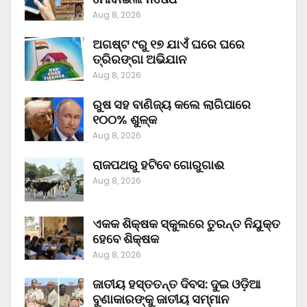
Aug 8, 2026
ଅଗଷ୍ଟ ୯ରୁ ୧୭ ଯାଏଁ ଘରେ ଘରେ
ତ୍ରିରଙ୍ଗା ଅଭିଯାନ
Aug 8, 2026
ରୁଷ ସହ ବାଣିଜ୍ୟ କଲେ ଲାଗିପାରେ
୧୦୦% ଶୁଳ୍କ
Aug 8, 2026
ରାଜପଥରୁ ହଟିବେ ଗୋରୁଗାଈ
Aug 8, 2026
ଏକକ ଶିକ୍ଷକ ସ୍କୁଲରେ ତୁରନ୍ତ ନିଯୁକ୍ତ
ହେବେ ଶିକ୍ଷକ
Aug 8, 2026
ଜାତୀୟ ହସ୍ତତନ୍ତ ଦିବସ: ଦୁଇ ଓଡ଼ିଆ
ବୁଣାକାରଙ୍କୁ ଜାତୀୟ ସମ୍ମାନ