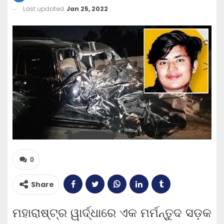
Last updated
Jan 25, 2022
0
Share
ମହାରାଷ୍ଟ୍ର ୱାର୍ଦ୍ଧାରେ ଏକ ମର୍ମନ୍ତୁଦ ସଡ଼କ