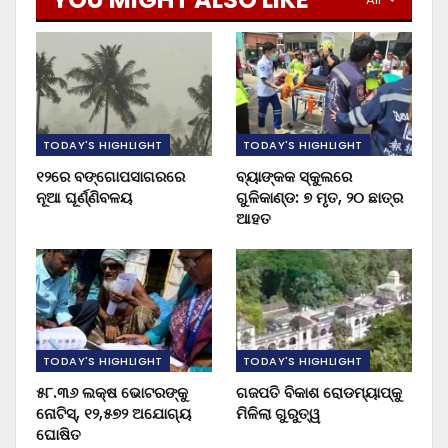
TODAY'S HIGHLIGHT
TODAY'S HIGHLIGHT
୧୨ରେ ବଙ୍ଗୋପସାଗରରେ
ବ୍ୟାଙ୍କକ ସ୍କୁଲରେ
ନୂଆ ଘୂର୍ଣ୍ଣିବଳୟ
ଗୁଳିକାଣ୍ଡ: ୭ ମୃତ, ୨୦ ଛାତ୍ର
ଆହତ
TODAY'S HIGHLIGHT
TODAY'S HIGHLIGHT
୫୮.୩୬ ଲକ୍ଷ ଭୋଟରଙ୍କୁ
ଗଜପତି ବିକାଶ ରୋଡମ୍ୟାପ୍‌କୁ
ନୋଟିସ୍‌, ୧୨,୫୭୨ ଅଯୋଗ୍ୟ
ମିଳିଲା ଗୁରୁତ୍ୱ
ଘୋଷିତ