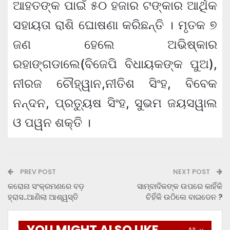
ଆହତଙ୍କ ପାଇଁ ୫୦ ହଜାର ଟଙ୍କାର ଆର୍ଥିକ
ସହାୟତା ରାଶି ଘୋଷଣା କରିଛନ୍ତି । ମୃତକ ୭
ଜଣ ହେଲେ ଅଭିଷ୍କାର
ରହାଙ୍ଗଡାଲେ(ବିଜେପି ବିଧାୟକଙ୍କ ପୁଅ),
ନୀରଜ ଚୌହ୍ୱାନ,ନୀତିଶ ସିଂହ, ବିବେକ
ନନ୍ଦନ, ପ୍ରତ୍ୟୁଷ ସିଂହ, ସୁଭମ ଜୟସୱାଲ
ଓ ପୱନ ଶକ୍ତି ।
PREV POST
NEXT POST
କରୋନା ସଂକ୍ରମଣରେ ବଡ଼
ସାମ୍ବାଦିକଙ୍କ ଉପରେ କାହିଁକି
ହ୍ରାସ..ଆଣିଲା ଆଶ୍ୱସ୍ତି
ଚିହିଁକି ଉଠିଲେ ବାଇଡେନ ?
YOU MIGHT ALSO LIKE
All