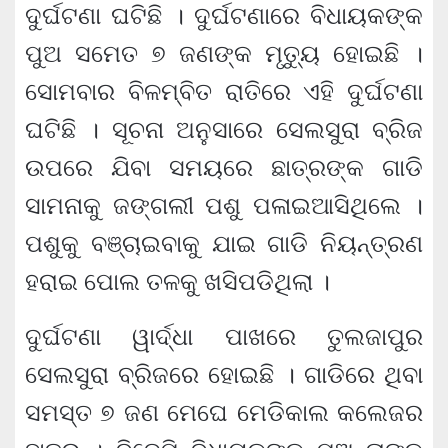
ଦୁର୍ଘଟଣା ଘଟିଛି । ଦୁର୍ଘଟଣାରେ ବିଧାୟକଙ୍କ
ପୁଅ ସମେତ ୭ ଜଣଙ୍କ ମୃତ୍ୟୁ ହୋଇଛି ।
ସୋମବାର ବିଳମ୍ବିତ ରାତିରେ ଏହି ଦୁର୍ଘଟଣା
ଘଟିଛି । ସୂଚନା ଅନୁସାରେ ସେଲସୁରା ବ୍ରିଜ
ଉପରେ ଯିବା ସମୟରେ ଛାତ୍ରଙ୍କ ଗାଡି
ସାମନାକୁ ଜଙ୍ଗଲୀ ପଶୁ ପଳାଇଆସିଥିଲେ ।
ପଶୁକୁ ବଞ୍ଚାଇବାକୁ ଯାଇ ଗାଡି ନିୟନ୍ତ୍ରଣ
ହରାଇ ପୋଲ ତଳକୁ ଖସିପଡିଥିଲା ।
ଦୁର୍ଘଟଣା ୱାର୍ଦ୍ଧା ପାଖରେ ତୁଲଜାପୁର
ସେଲସୁରା ବ୍ରିଜରେ ହୋଇଛି । ଗାଡିରେ ଥିବା
ସମସ୍ତ ୭ ଜଣ ମେଘେ ମେଡିକାଲ କଲେଜର