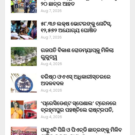
୨୦ ଛାତ୍ର ଆହତ
Aug 7, 2026
୫୮.୩୬ ଲକ୍ଷ ଭୋଟରଙ୍କୁ ନୋଟିସ୍‌,
୧୨,୫୭୨ ଅଯୋଗ୍ୟ ଘୋଷିତ
Aug 7, 2026
ଗଜପତି ବିକାଶ ରୋଡମ୍ୟାପ୍‌କୁ ମିଳିଲା
ଗୁରୁତ୍ୱ
Aug 4, 2026
ବରିଷ୍ଠ ଓଏଏସ୍‌ ଅଧିକାରୀସ୍ତରରେ
ଅଦଳବଦଳ
Aug 4, 2026
‘ପ୍ରେସିଡେଣ୍ଟ ସ୍ପେଶାଲ’ ଟ୍ରେନରେ
ବ୍ରହ୍ମପୁର ପହଞ୍ଚିଲେ ରାଷ୍ଟ୍ରପତି,
Aug 4, 2026
ଓୟୁଏଟି ପିଜି ଓ ପିଏଚ୍‌ଡି ଛାତ୍ରଙ୍କୁ ମିଳିବ