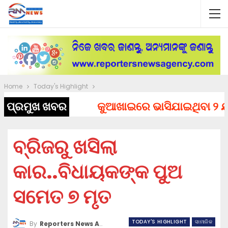
Home
Today's Highlight
ପ୍ରମୁଖ ଖବର
କୁଆଖାଇରେ ଭାସିଯାଇଥିବା ୨ ଯୁବ
ବ୍ରିଜରୁ ଖସିଲା
କାର..ବିଧାୟକଙ୍କ ପୁଅ
ସମେତ ୭ ମୃତ
TODAY'S HIGHLIGHT
ସାମାଜିକ
By
Reporters News Agency