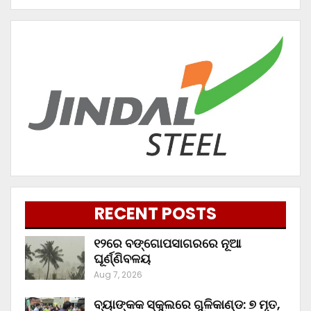
RECENT POSTS
୧୨ରେ ବଙ୍ଗୋପସାଗରରେ ନୂଆ
ଘୂର୍ଣ୍ଣିବଳୟ
Aug 7, 2026
ବ୍ୟାଙ୍କକ ସ୍କୁଲରେ ଗୁଳିକାଣ୍ଡ: ୭ ମୃତ,