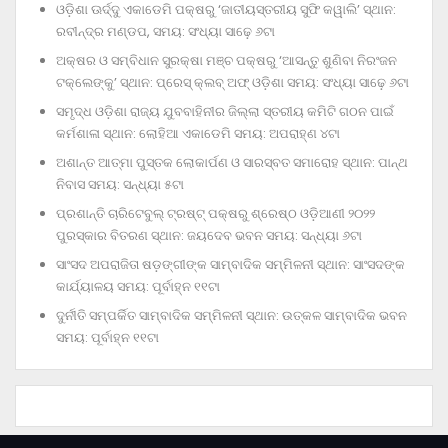
ଓଡ଼ିଶା ଊର୍ଦ୍ଦୁ ଏକାଡେମି ପକ୍ଷରୁ ‘ଜାତୀୟସ୍ତରୀୟ ସୁଫି କୱାଲି’ ସ୍ଥାନ:
ରବୀନ୍ଦ୍ର ମଣ୍ଡପ, ସମୟ: ସଂଧ୍ୟା ସାଢ଼େ ୬ଟା
ଅକ୍ଷର ଓ ସମ୍ବିଧାନ ସୁରକ୍ଷା ମଞ୍ଚ ପକ୍ଷରୁ ‘ଆସନ୍ତୁ ଶୁଣିବା ନିରଂଜନ
ଟକ୍‌ଲେଙ୍କୁ’ ସ୍ଥାନ: ପ୍ରେସ୍‌ କ୍ଲବ୍‌ ଅଫ୍‌ ଓଡ଼ିଶା ସମୟ: ସଂଧ୍ୟା ସାଢ଼େ ୬ଟା
ସମୃଦ୍ଧ ଓଡ଼ିଶା ରାଜ୍ୟ ଯୁବବାହିନୀର ଜିଲ୍ଲା ସ୍ତରୀୟ କମିଟି ଗଠନ ପାଇଁ
କର୍ମଶାଳା ସ୍ଥାନ: ଲୋହିଆ ଏକାଡେମି ସମୟ: ଅପରାହ୍‌ଣ ୪ଟା
ଅଶାନ୍ତ ଆତ୍ମା ପୁସ୍ତକ ଲୋକାର୍ପଣ ଓ ସାରସ୍ବତ ସମାରୋହ ସ୍ଥାନ: ପାନ୍ଥ
ନିବାସ ସମୟ: ସନ୍ଧ୍ୟା ୫ଟା
ପ୍ରଶାନ୍ତି ଚାରିଟେବୁଲ୍‌ ଟ୍ରଷ୍ଟ୍‌ ପକ୍ଷରୁ ଶ୍ରେଷ୍ଠ ଓଡ଼ିଆଣୀ ୨୦୨୨
ପୁରସ୍କାର ବିତରଣ ସ୍ଥାନ: ଜୟଦେବ ଭବନ ସମୟ: ସନ୍ଧ୍ୟା ୬ଟା
ସାଂସଦ ଅପରାଜିତା ଷଡ଼ଙ୍ଗୀଙ୍କ ସାମ୍ବାଦିକ ସମ୍ମିଳନୀ ସ୍ଥାନ: ସାଂସଦଙ୍କ
କାର୍ଯ୍ୟାଳୟ ସମୟ: ପୂର୍ବାହ୍ନ ୧୧ଟା
ଦୁର୍ନୀତି ସମ୍ପର୍କିତ ସାମ୍ବାଦିକ ସମ୍ମିଳନୀ ସ୍ଥାନ: ଉତ୍କଳ ସାମ୍ବାଦିକ ଭବନ
ସମୟ: ପୂର୍ବାହ୍ନ ୧୧ଟା