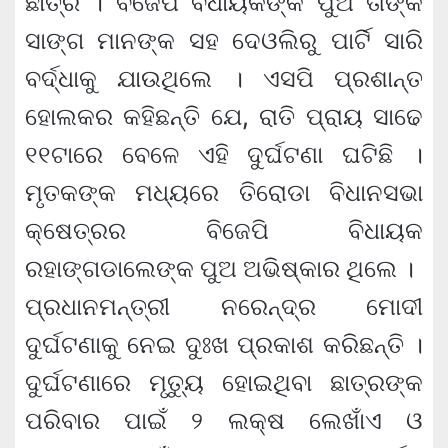
ଛାତ୍ର । ବିଜେପି ବିଧାୟକଙ୍କ ପୁଅ ତାଙ୍କ
ସାଙ୍ଗ ମାନଙ୍କ ସହ ଦେଓଲିରୁ ପାର୍ଟି ସାରି
ବର୍ଦ୍ଧାକୁ ଯାଉଥିଲେ । ଏସପି ପ୍ରଶାନ୍ତ
ହୋଲକର କହିଛନ୍ତି ଯେ, ରାତି ପ୍ରାୟ ସାଢେ
୧୧ଟାରେ ବେଳେ ଏହି ଦୁର୍ଘଟଣା ଘଟିଛି ।
ମୃତକଙ୍କ ମଧ୍ୟରେ ତିରୋଡା ବିଧାନସଭା
କ୍ଷେତ୍ରର ବିଜେପି ବିଧାୟକ
ରହାଙ୍ଗଡାଲେଙ୍କ ପୁଅ ଅଭିଷ୍କାର ଥିଲେ ।
ପ୍ରଧାନମନ୍ତ୍ରୀ ନରେନ୍ଦ୍ର ମୋଦୀ
ଦୁର୍ଘଟଣାକୁ ନେଇ ଦୁଃଖ ପ୍ରକାଶ କରିଛନ୍ତି ।
ଦୁର୍ଘଟଣାରେ ମୃତ୍ୟୁ ହୋଇଥିବା ଛାତ୍ରଙ୍କ
ପରିବାର ପାଇଁ ୨ ଲକ୍ଷ ଲେଖାଁଏ ଓ