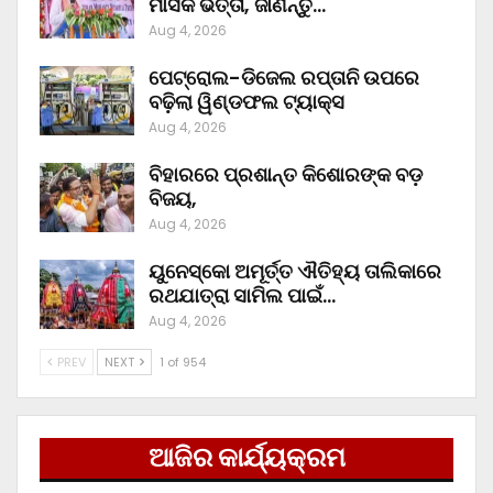
ମାସିକ ଭତ୍ତା, ଜାଣନ୍ତୁ…
Aug 4, 2026
ପେଟ୍ରୋଲ-ଡିଜେଲ ରପ୍ତାନି ଉପରେ
ବଢ଼ିଲା ୱିଣ୍ଡଫଲ ଟ୍ୟାକ୍ସ
Aug 4, 2026
ବିହାରରେ ପ୍ରଶାନ୍ତ କିଶୋରଙ୍କ ବଡ଼
ବିଜୟ,
Aug 4, 2026
ୟୁନେସ୍କୋ ଅମୂର୍ତ୍ତ ଐତିହ୍ୟ ତାଲିକାରେ
ରଥଯାତ୍ରା ସାମିଲ ପାଇଁ…
Aug 4, 2026
PREV
NEXT
1 of 954
ଆଜିର କାର୍ଯ୍ୟକ୍ରମ