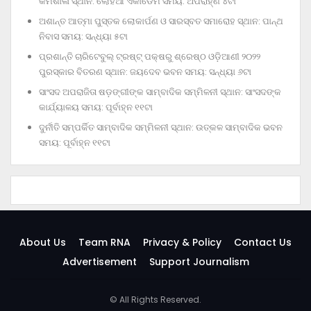
କର୍ମଶାଳା ସ୍ଥାନ: ଲୋହିଆ ଏକାଡେମି ସମୟ: ଅପରାହ୍‌ଣ ୪ଟା
ଅଶାନ୍ତ ଆତ୍ମା ପୁସ୍ତକ ଲୋକାର୍ପଣ ଓ ସାରସ୍ବତ ସମାରୋହ ସ୍ଥାନ: ପାନ୍ଥ
ନିବାସ ସମୟ: ସନ୍ଧ୍ୟା ୫ଟା
ପ୍ରଶାନ୍ତି ଚାରିଟେବୁଲ୍‌ ଟ୍ରଷ୍ଟ୍‌ ପକ୍ଷରୁ ଶ୍ରେଷ୍ଠ ଓଡ଼ିଆଣୀ ୨୦୨୨
ପୁରସ୍କାର ବିତରଣ ସ୍ଥାନ: ଜୟଦେବ ଭବନ ସମୟ: ସନ୍ଧ୍ୟା ୬ଟା
ସାଂସଦ ଅପରାଜିତା ଷଡ଼ଙ୍ଗୀଙ୍କ ସାମ୍ବାଦିକ ସମ୍ମିଳନୀ ସ୍ଥାନ: ସାଂସଦଙ୍କ
କାର୍ଯ୍ୟାଳୟ ସମୟ: ପୂର୍ବାହ୍ନ ୧୧ଟା
ଦୁର୍ନୀତି ସମ୍ପର୍କିତ ସାମ୍ବାଦିକ ସମ୍ମିଳନୀ ସ୍ଥାନ: ଉତ୍କଳ ସାମ୍ବାଦିକ ଭବନ
ସମୟ: ପୂର୍ବାହ୍ନ ୧୧ଟା
About Us
Team RNA
Privacy & Policy
Contact Us
Advertisement
Support Journalism
© All Rights Reserved.