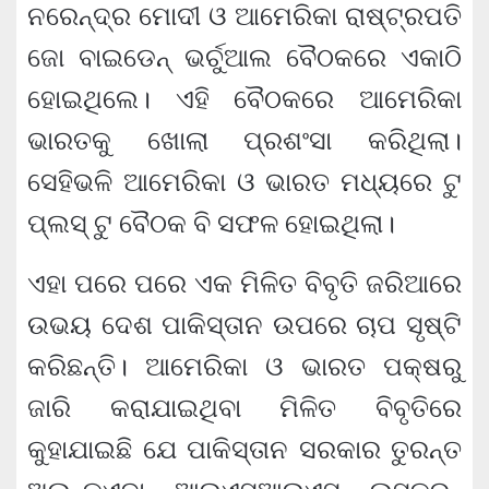
ନରେନ୍ଦ୍ର ମୋଦୀ ଓ ଆମେରିକା ରାଷ୍ଟ୍ରପତି
ଜୋ ବାଇଡେନ୍ ଭର୍ଚୁଆଲ ବୈଠକରେ ଏକାଠି
ହୋଇଥିଲେ। ଏହି ବୈଠକରେ ଆମେରିକା
ଭାରତକୁ ଖୋଲା ପ୍ରଶଂସା କରିଥିଲା।
ସେହିଭଳି ଆମେରିକା ଓ ଭାରତ ମଧ୍ୟରେ ଟୁ
ପ୍ଲସ୍ ଟୁ ବୈଠକ ବି ସଫଳ ହୋଇଥିଲା।
ଏହା ପରେ ପରେ ଏକ ମିଳିତ ବିବୃତି ଜରିଆରେ
ଉଭୟ ଦେଶ ପାକିସ୍ତାନ ଉପରେ ଚାପ ସୃଷ୍ଟି
କରିଛନ୍ତି। ଆମେରିକା ଓ ଭାରତ ପକ୍ଷରୁ
ଜାରି କରାଯାଇଥିବା ମିଳିତ ବିବୃତିରେ
କୁହାଯାଇଛି ଯେ ପାକିସ୍ତାନ ସରକାର ତୁରନ୍ତ