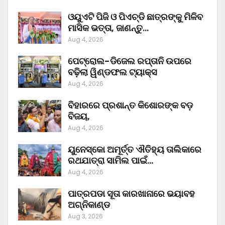
ଓୟୁଏଟି ପିଜି ଓ ପିଏଚ୍‌ଡି ଛାତ୍ରଙ୍କୁ ମିଳିବ
ମାସିକ ଭତ୍ତା, ଜାଣନ୍ତୁ…
Aug 4, 2026
ପେଟ୍ରୋଲ-ଡିଜେଲ ରପ୍ତାନି ଉପରେ
ବଢ଼ିଲା ୱିଣ୍ଡଫଲ ଟ୍ୟାକ୍ସ
Aug 4, 2026
ବିହାରରେ ପ୍ରଶାନ୍ତ କିଶୋରଙ୍କ ବଡ଼
ବିଜୟ,
Aug 4, 2026
ୟୁନେସ୍କୋ ଅମୂର୍ତ୍ତ ଐତିହ୍ୟ ତାଲିକାରେ
ରଥଯାତ୍ରା ସାମିଲ ପାଇଁ…
Aug 4, 2026
ପାତ୍ରପଡା ସୂତା କାରଖାନାରେ ଭୟାବହ
ଅଗ୍ନିକାଣ୍ଡ
Aug 3, 2026