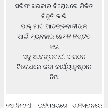
ସରିଫ ସରକାର ବିରୋଧରେ ମିଳିତ
ବିବୃତି ଜାରି
ପାକ୍ ମାଟି ଆତଙ୍କବାଦୀଙ୍କ
ପାଇଁ ବ୍ୟବହାର ହେବନି ନିଶ୍ଚିତ
କର
ସବୁ ଆତଙ୍କବାଦୀ ସଂଗଠନ
ବିରୋଧରେ କଡା କାର୍ଯ୍ୟାନୁଷ୍ଠାନ
ନିଅ
ନୂଆଦିଲ୍ଲୀ: ଇତିମଧ୍ୟରେ ପାକିସ୍ତାନରେ