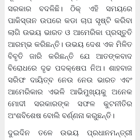
ସରକାର ବଦଳିଛି। ଠିକ୍ ଏହି ସମୟରେ
ପାକିସ୍ତାନ ଉପରେ କଡା ଚାପ ସୃଷ୍ଟି କରିବା
ଲାଗି ଉଭୟ ଭାରତ ଓ ଆମେରିକା ପ୍ରସ୍ତୁତି
ଆରମ୍ଭ କରିଛନ୍ତି। ଉଭୟ ଦେଶ ଏକ ମିଳିତ
ବିବୃତି ଜାରି କରିଛନ୍ତି ଯେ ଆତଙ୍କବାଦ
ବିରୋଧରେ ଦୃଢ ପଦକ୍ଷେପ ନିଅ। ଶାହବାଜ
ସରିଫ ଦାୟିତ୍ବ ନେଉ ନେଉ ଭାରତ ଏବଂ
ଆମେରିକାର ଏଭଳି ଆଭିମୁଖ୍ୟକୁ ଅନେକ
ମୋଦୀ ସରକାରଙ୍କ ସଫଳ କୁଟନୀତିର
ଅଂଶବିଶେଷ ବୋଲି ବର୍ଣ୍ଣନା କରୁଛନ୍ତି।
ଦୁଇଦିନ ତଳେ ଉଭୟ ପ୍ରଧାନମନ୍ତ୍ରୀ