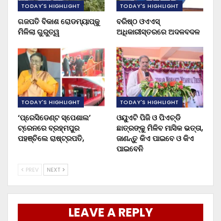
TODAY'S HIGHLIGHT
TODAY'S HIGHLIGHT
ଗଜପତି ବିକାଶ ରୋଡମ୍ୟାପ୍‌କୁ
ବରିଷ୍ଠ ଓଏଏସ୍‌
ମିଳିଲା ଗୁରୁତ୍ୱ
ଅଧିକାରୀସ୍ତରରେ ଅଦଳବଦଳ
TODAY'S HIGHLIGHT
TODAY'S HIGHLIGHT
‘ପ୍ରେସିଡେଣ୍ଟ ସ୍ପେଶାଲ’
ଓୟୁଏଟି ପିଜି ଓ ପିଏଚ୍‌ଡି
ଟ୍ରେନରେ ବ୍ରହ୍ମପୁର
ଛାତ୍ରଙ୍କୁ ମିଳିବ ମାସିକ ଭତ୍ତା,
ପହଞ୍ଚିଲେ ରାଷ୍ଟ୍ରପତି,
ଜାଣନ୍ତୁ କିଏ ପାଇବେ ଓ କିଏ
ପାଇବେନି
PREV
NEXT
LEAVE A REPLY