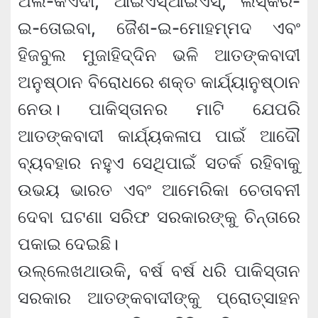
ଅଲ-କଏଦା, ଆଇଏସ୍‌ଆଇଏସ୍‌, ଲସ୍କର-
ଇ-ତୋଇବା, ଜୈଶ-ଇ-ମୋହମ୍ମଦ ଏବଂ
ହିଜବୁଲ ମୁଜାହିଦ୍ଦିନ ଭଳି ଆତଙ୍କବାଦୀ
ଅନୁଷ୍ଠାନ ବିରୋଧରେ ଶକ୍ତ କାର୍ଯ୍ୟାନୁଷ୍ଠାନ
ନେଉ। ପାକିସ୍ତାନର ମାଟି ଯେପରି
ଆତଙ୍କବାଦୀ କାର୍ଯ୍ୟକଳାପ ପାଇଁ ଆଦୌ
ବ୍ୟବହାର ନହୁଏ ସେଥିପାଇଁ ସତର୍କ ରହିବାକୁ
ଉଭୟ ଭାରତ ଏବଂ ଆମେରିକା ଚେତାବନୀ
ଦେବା ଘଟଣା ସରିଫ ସରକାରଙ୍କୁ ଚିନ୍ତାରେ
ପକାଇ ଦେଇଛି।
ଉଲ୍ଲେଖଥାଉକି, ବର୍ଷ ବର୍ଷ ଧରି ପାକିସ୍ତାନ
ସରକାର ଆତଙ୍କବାଦୀଙ୍କୁ ପ୍ରୋତ୍ସାହନ