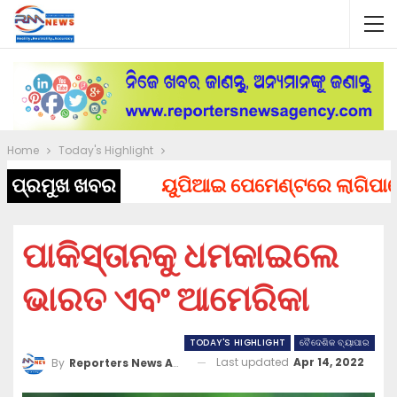
Home
Today's Highlight
ପ୍ରମୁଖ ଖବର
ୟୁପିଆଇ ପେମେଣ୍ଟରେ ଲାଗିପାରେ ଚା
ପାକିସ୍ତାନକୁ ଧମକାଇଲେ
ଭାରତ ଏବଂ ଆମେରିକା
TODAY'S HIGHLIGHT
ବୈଦେଶିକ ବ୍ୟାପାର
Last updated
Apr 14, 2022
By
Reporters News Agency