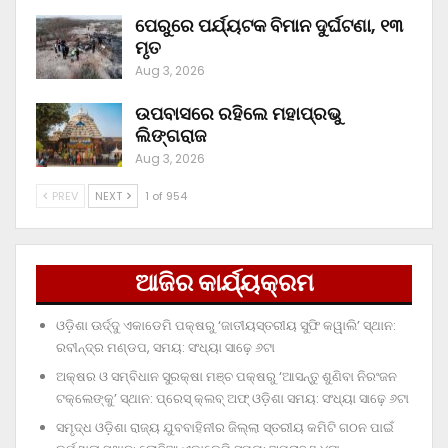
ପେରୁରେ ପର୍ଯ୍ୟଟକ ବିମାନ ଦୁର୍ଘଟଣା, ୧୩
ମୃତ
Aug 3, 2026
ଉପବାସରେ ରହିଲେ ମହାପ୍ରଭୁ
ଲିଙ୍ଗରାଜ
Aug 3, 2026
PREV
NEXT
1 of 954
ଆଜିର କାର୍ଯ୍ୟକ୍ରମ
ଓଡ଼ିଶା ଊର୍ଦ୍ଦୁ ଏକାଡେମି ପକ୍ଷରୁ ‘ଜାତୀୟସ୍ତରୀୟ ସୁଫି କୱାଲି’ ସ୍ଥାନ:
ରବୀନ୍ଦ୍ର ମଣ୍ଡପ, ସମୟ: ସଂଧ୍ୟା ସାଢ଼େ ୬ଟା
ଅକ୍ଷର ଓ ସମ୍ବିଧାନ ସୁରକ୍ଷା ମଞ୍ଚ ପକ୍ଷରୁ ‘ଆସନ୍ତୁ ଶୁଣିବା ନିରଂଜନ
ଟକ୍‌ଲେଙ୍କୁ’ ସ୍ଥାନ: ପ୍ରେସ୍‌ କ୍ଲବ୍‌ ଅଫ୍‌ ଓଡ଼ିଶା ସମୟ: ସଂଧ୍ୟା ସାଢ଼େ ୬ଟା
ସମୃଦ୍ଧ ଓଡ଼ିଶା ରାଜ୍ୟ ଯୁବବାହିନୀର ଜିଲ୍ଲା ସ୍ତରୀୟ କମିଟି ଗଠନ ପାଇଁ