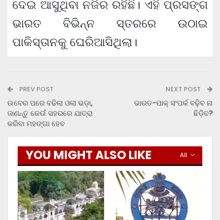
ଦେଇ ଆସୁଥିବା ନଜିର ରହିଛି। ଏହି ପ୍ରସଙ୍ଗ
ଭାରତ ବିଭିନ୍ନ ସ୍ତରରେ ଉଠାଇ
ପାକିସ୍ତାନକୁ ଘେରିଆସିଥିଲା।
PREV POST
NEXT POST
ଉବେର ପରେ ବଢିଲା ଓଲା ଭଡ଼ା,
ଭାରତ-ପାକ୍ ସଂପର୍କ ବଢ଼ିବ ନା
ଜାଣନ୍ତୁ କେଉଁ ସହରରେ ଯାତ୍ରା
ଛିଡ଼ିବ?
କରିବା ମହଙ୍ଗା ହେବ
YOU MIGHT ALSO LIKE
All