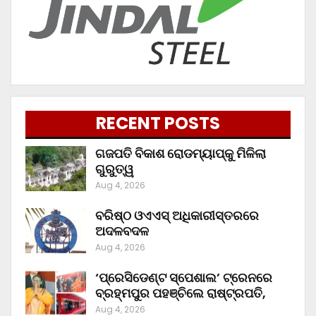
RECENT POSTS
ଗଜପତି ବିକାଶ ରୋଡମ୍ୟାପ୍‌କୁ ମିଳିଲା
ଗୁରୁତ୍ୱ
Aug 4, 2026
ବରିଷ୍ଠ ଓଏଏସ୍‌ ଅଧିକାରୀସ୍ତରରେ
ଅଦଳବଦଳ
Aug 4, 2026
‘ପ୍ରେସିଡେଣ୍ଟ ସ୍ପେଶାଲ’ ଟ୍ରେନରେ
ବ୍ରହ୍ମପୁର ପହଞ୍ଚିଲେ ରାଷ୍ଟ୍ରପତି,
Aug 4, 2026