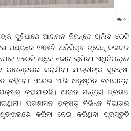
0
୍ରୀଙ୍କ ସୁବିଧାରେ ଆଗମନ ନିମନ୍ତେ ଚାଲିବ ୪୦ଟି
ବେଶ ମଧ୍ୟରେ ୧୩୭ଟି ଅତିରିକ୍ତ ଟ୍ରେନ୍ ଚଳାଚଳ
 ମୋଟ ୧୫୦ଟି ଅଧିକ କୋଚ୍ ଲାଗିବ। ଏଥିନିମନ୍ତେ
ଟ କାଉଣ୍ଟରର କରାଯିବ। ଯାତ୍ରୀଙ୍କ ସୁରକ୍ଷା
ନ ରହିବେ। ଏନେଇ ଆଜି ଅନୁଷ୍ଠିତ ରଥଯାତ୍ରା
କ୍ଷରୁ କୁହାଯାଇଛି। ଆଇନ ମନ୍ତ୍ରୀ ପ୍ରତାପ
ଥିଲା। ପ୍ରଶାସନ ପକ୍ଷରୁ ବିଭିନ୍ନ ବିଭାଗର
ୃଙ୍ଖଳାରେ କରିବା ନେଇ କରିଥିବା ପ୍ରସ୍ତୁତି