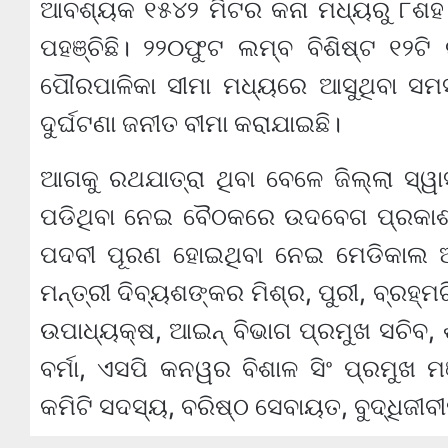
ଆବଶ୍ୟକ ୧୫୪୨ ମିଟର କନା ମଧ୍ୟରୁ ୮ଶହ ମ
ପହଞ୍ଚିଛି। ୨୨୦ଫୁଟ ଲମ୍ବ ବିଶିଷ୍ଟ ୧୨ଟି
ପୌରପାଳିକା ସୀମା ମଧ୍ୟରେ ଆସୁଥିବା ସମସ୍
ଦୁର୍ଘଟଣା ଜନୀତ ବୀମା କରାଯାଇଛି।
ଆଗକୁ ରଥଯାତ୍ରା ଥିବା ବେଳେ ଜିଲ୍ଲା ସ୍ୱା
ପଡିଥିବା ନେଇ ବୈଠକରେ ଉଦବେଗ ପ୍ରକାଶ 
ପଦବୀ ପୂରଣ ହୋଇଥିବା ନେଇ ମେଡିକାଲ ଅଧ
ମନ୍ତ୍ରୀ ଦିବ୍ୟଶଙ୍କର ମିଶ୍ର, ପୁରୀ, ବ୍ରହ୍ମ
ଉପାଧ୍ୟକ୍ଷ, ଆଇନ୍ ବିଭାଗ ପ୍ରମୁଖ ସଚିବ, ଶ
ବର୍ମା, ଏସପି କନୱର ବିଶାଳ ସିଂ ପ୍ରମୁଖ ମ
କମିଟି ସଦସ୍ୟ, ବରିଷ୍ଠ ସେବାୟତ, ବୁଦ୍ଧିଜୀ