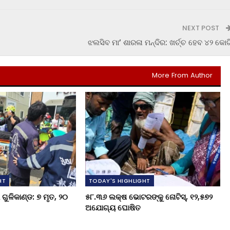
NEXT POST
ଝଲସିବ ମା’ ଶାରଳା ମନ୍ଦିର: ଖର୍ଚ୍ଚ ହେବ ୪୨ କୋଟ
More From Author
HT
TODAY'S HIGHLIGHT
ଗୁଳିକାଣ୍ଡ: ୭ ମୃତ, ୨୦
୫୮.୩୬ ଲକ୍ଷ ଭୋଟରଙ୍କୁ ନୋଟିସ୍‌, ୧୨,୫୭୨
ଅଯୋଗ୍ୟ ଘୋଷିତ