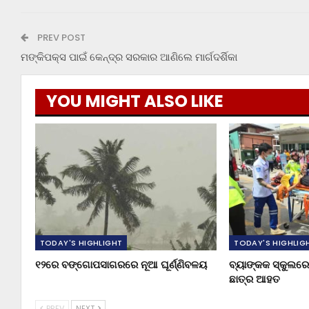
PREV POST
ମଙ୍କିପକ୍ସ ପାଇଁ କେନ୍ଦ୍ର ସରକାର ଆଣିଲେ ମାର୍ଗଦର୍ଶିକା
YOU MIGHT ALSO LIKE
TODAY'S HIGHLIGHT
TODAY'S HIGHLIG
୧୨ରେ ବଙ୍ଗୋପସାଗରରେ ନୂଆ ଘୂର୍ଣ୍ଣିବଳୟ
ବ୍ୟାଙ୍କକ ସ୍କୁଲରେ 
ଛାତ୍ର ଆହତ
PREV
NEXT