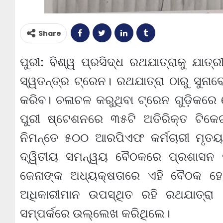
Share
ପୁରୀ: ବିଶ୍ୱ ପ୍ରସିଦ୍ଧ ରଥଯାତ୍ରାକୁ ଯାତ
ସ୍ୱତନ୍ତ୍ର ଟ୍ରେନ। ରଥଯାତ୍ରା ଠାରୁ ସୁନା
କରିବ। ଚଳାଚଳ କରୁଥିବା ଟ୍ରେନ ଗୁଡ଼ିକରେ
ପୁରୀ ଷ୍ଟେଶନରେ ୩୫ଟି ଅତିରିକ୍ତ ଟିକେ
ନିମନ୍ତେ ୫୦୦ ଆରପିଏଫ କର୍ମଚାରୀ ମୃତୟ
ଦ୍ୱିତୀୟ ସମନ୍ୱୟ ବୈଠକରେ ପ୍ରଶାସନ ପ
ଜେନାଙ୍କ ଅଧ୍ୟକ୍ଷତାରେ ଏହି ବୈଠକ ହୋଇ
ଅଧିକାରୀମାନ ଉପସ୍ଥିତ ରହି ରଥଯାତ୍ରା ଶ
ସମ୍ପର୍କରେ ଉଲ୍ଲେଖ କରିଥିଲେ।