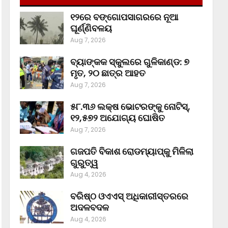
୧୨ରେ ବଙ୍ଗୋପସାଗରରେ ନୂଆ
ଘୂର୍ଣ୍ଣିବଳୟ
Aug 7, 2026
ବ୍ୟାଙ୍କକ ସ୍କୁଲରେ ଗୁଳିକାଣ୍ଡ: ୭
ମୃତ, ୨୦ ଛାତ୍ର ଆହତ
Aug 7, 2026
୫୮.୩୬ ଲକ୍ଷ ଭୋଟରଙ୍କୁ ନୋଟିସ୍‌,
୧୨,୫୭୨ ଅଯୋଗ୍ୟ ଘୋଷିତ
Aug 7, 2026
ଗଜପତି ବିକାଶ ରୋଡମ୍ୟାପ୍‌କୁ ମିଳିଲା
ଗୁରୁତ୍ୱ
Aug 4, 2026
ବରିଷ୍ଠ ଓଏଏସ୍‌ ଅଧିକାରୀସ୍ତରରେ
ଅଦଳବଦଳ
Aug 4, 2026