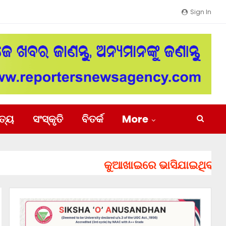
Sign In
ିତ୍ୟ
ସଂସ୍କୃତି
ବିତର୍କ
More
କୁଆଖାଇରେ ଭାସିଯାଇଥିବା ୨ ଯୁବକ