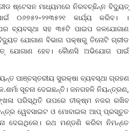
ରୀଡ ଷ୍ଟେସନ ମାଧ୍ୟମରେ ନିରବଚ୍ଛିନ୍ନ ବିଦ୍ୟୁତ୍
ଁ ୦୬୭୫୨-୨୨୩୫୨୧ କାର୍ଯ୍ୟ କରିବ। ।
ୂପର‌ ବ୍ୟବସ୍ଥା ସହ ୩୫ଟି ପାଇପ ଜଳଯୋଗାଣ
୍ୟୁତ ଯୋଗାଣ ବିଭାଗ ପକ୍ଷରୁ ତିନୋଟି ଗ୍ରୀଡ
୍ୟୁତ୍ ଯୋଗାଣ ହେବ। କୈାଣସି ଅଭିଯୋଗ ପାଇଁ
ପର୍ଯ୍ୟନ୍ତ ପାଞ୍ଚସ୍ତରୀୟ ସୁରକ୍ଷା ବ୍ୟବସ୍ଥା ଗ୍ରହଣ
ଶର୍ମା ସୂଚନା ଦେଇଛନ୍ତି। ଜନଗହଳି ନିୟନ୍ତ୍ରଣ,
ଙ୍ଖଳା ପରିସ୍ଥିତି ଉପରେ ତୀକ୍ଷ୍ମ ନଜର ରଖିବ
ତନ୍ତ୍ର ୱେବସାଇଟ ଓ ମୋବାଇଲ ଆପ୍ ପ୍ରସ୍ତୁତ
ନା ଦେଇଥିଲେ। ରଥ ମଣ୍ଡଣି କରିବା ନିମନ୍ତେ