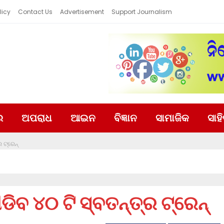
licy
Contact Us
Advertisement
Support Journalism
ର
ଅପରାଧ
ଆଇନ
ବିଜ୍ଞାନ
ସାମାଜିକ
ସାହ
 ଟ୍ରେନ୍
ଡିବ ୪୦ ଟି ସ୍ବତନ୍ତ୍ର ଟ୍ରେନ୍