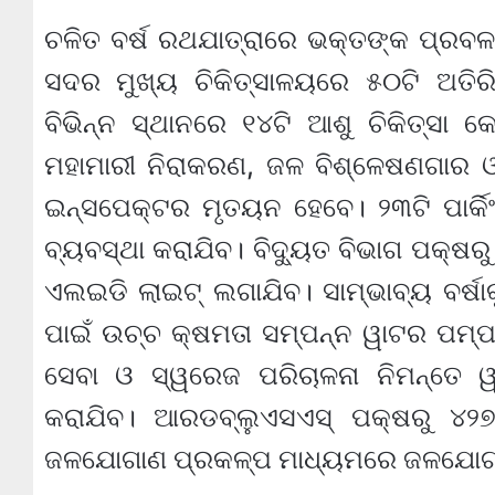
ଚଳିତ ବର୍ଷ ରଥଯାତ୍ରାରେ ଭକ୍ତଙ୍କ ପ୍ରବଳ
ସଦର ମୁଖ୍ୟ ଚିକିତ୍ସାଳୟରେ ୫୦ଟି ଅତିରି
ବିଭିନ୍ନ ସ୍ଥାନରେ ୧୪ଟି ଆଶୁ ଚିକିତ୍ସା କ
ମହାମାରୀ ନିରାକରଣ, ଜଳ ବିଶ୍ଳେଷଣଗାର 
ଇନ୍ସପେକ୍ଟର ମୃତୟନ ହେବେ। ୨୩ଟି ପାର୍କ
ବ୍ୟବସ୍ଥା କରାଯିବ। ବିଦ୍ୟୁତ ବିଭାଗ ପକ୍ଷରୁ
ଏଲଇଡି ଲାଇଟ୍ ଲଗାଯିବ। ସାମ୍ଭାବ୍ୟ ବର୍ଷାକ
ପାଇଁ ଉଚ୍ଚ କ୍ଷମତା ସମ୍ପନ୍ନ ୱାଟର ପମ୍ପ
ସେବା ଓ ସ୍ୱରେଜ ପରିଚାଳନା ନିମନ୍ତେ 
କରାଯିବ। ଆରଡବ୍ଲୁଏସଏସ୍‌ ପକ୍ଷରୁ ୪୨
ଜଳଯୋଗାଣ ପ୍ରକଳ୍ପ ମାଧ୍ୟମରେ ଜଳଯୋଗାଣ