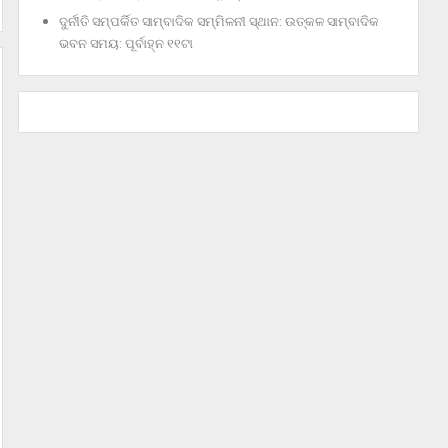
ଦୁର୍ନୀତି ସମ୍ପର୍କିତ ସାମ୍ବାଦିକ ସମ୍ମିଳନୀ ସ୍ଥାନ: ଉତ୍କଳ ସାମ୍ବାଦିକ
ଭବନ ସମୟ: ପୂର୍ବାହ୍ନ ୧୧ଟା