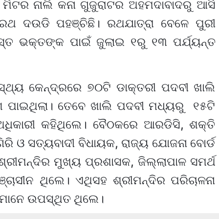
ିଟର ନାଲି କନା ଗୁଜୁରାଟର ଅହମଦାବାଦରୁ ଆସି
 ରଥ ଦଉଡି ପହଞ୍ଚିଛି। ରଥଯାତ୍ରା ବେଳେ ପୁରୀ
ତ ଭକ୍ତଙ୍କ ପାଇଁ ଜୁଲାଇ ୧ରୁ ୧୩ ପର୍ଯ୍ୟନ୍ତ
ସ୍ଥ୍ୟ କେନ୍ଦ୍ରରେ ୭୦ଟି ଡାକ୍ତରୀ ପଦବୀ ଖାଲି
ପାଇଥିଲା। ତେବେ ଖାଲି ପଦବୀ ମଧ୍ୟରୁ ୧୫ଟି
ିକାରୀ କହିଥିଲେ। ବୈଠକରେ ଆରଡିସି, ଶକ୍ତି
ଗିରି ଓ ସତ୍ୟବାଦୀ ବିଧାୟକ, ରାଜ୍ୟ ଯୋଜନା ବୋର୍ଡ
୍ରୀମନ୍ଦିର ମୁଖ୍ୟ ପ୍ରଶାସକ, ଜିଲ୍ଲାପାଳ ସମର୍ଥ
ଞ୍ଚାସୀନ ଥିଲେ। ଏଥିସହ ଶ୍ରୀମନ୍ଦିର ପରିଚାଳନା
ବୀମାନେ ଉପସ୍ଥିତ ଥିଲେ।