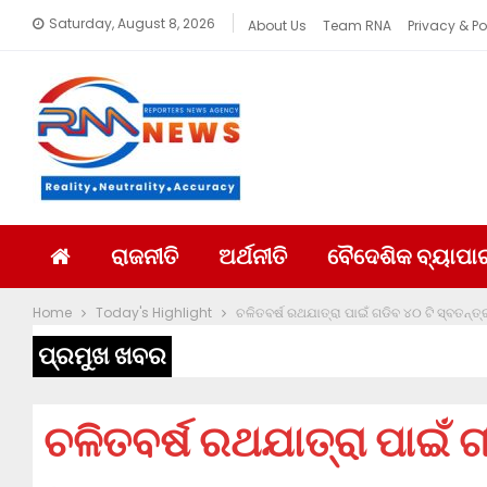
Saturday, August 8, 2026
About Us
Team RNA
Privacy & Po
ରାଜନୀତି
ଅର୍ଥନୀତି
ବୈଦେଶିକ ବ୍ୟାପା
Home
Today's Highlight
ଚଳିତବର୍ଷ ରଥଯାତ୍ରା ପାଇଁ ଗଡିବ ୪୦ ଟି ସ୍ବତନ୍ତ୍ର
ପ୍ରମୁଖ ଖବର
ଚଳିତବର୍ଷ ରଥଯାତ୍ରା ପାଇଁ ଗ