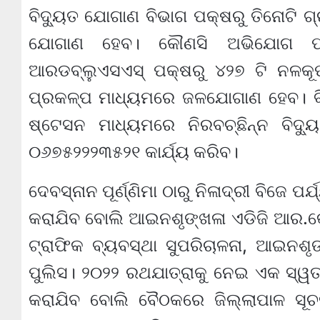
ବିଦ୍ୟୁତ ଯୋଗାଣ ବିଭାଗ ପକ୍ଷରୁ ତିନୋଟି ଗ୍
ଯୋଗାଣ ହେବ। କୌଣସି ଅଭିଯୋଗ ପାଇ
ଆରଡବ୍ଲୁଏସଏସ୍‌ ପକ୍ଷରୁ ୪୨୭ ଟି ନଳକ
ପ୍ରକଳ୍ପ ମାଧ୍ୟମରେ ଜଳଯୋଗାଣ ହେବ। ବିଦ
ଷ୍ଟେସନ ମାଧ୍ୟମରେ ନିରବଚ୍ଛିନ୍ନ ବିଦ
୦୬୭୫୨୨୨୩୫୨୧ କାର୍ଯ୍ୟ କରିବ।
ଦେବସ୍ନାନ ପୂର୍ଣ୍ଣିମା ଠାରୁ ନିଳାଦ୍ରୀ ବିଜେ 
କରାଯିବ ବୋଲି ଆଇନଶୃଙ୍ଖଳା ଏଡିଜି ଆର.କେ.
ଟ୍ରାଫିକ ବ୍ୟବସ୍ଥା ସୁପରିଚାଳନା, ଆଇନଶୃ
ପୁଲିସ। ୨୦୨୨ ରଥଯାତ୍ରାକୁ ନେଇ ଏକ ସ୍ୱ
କରାଯିବ ବୋଲି ବୈଠକରେ ଜିଲ୍ଲାପାଳ ସୂଚ