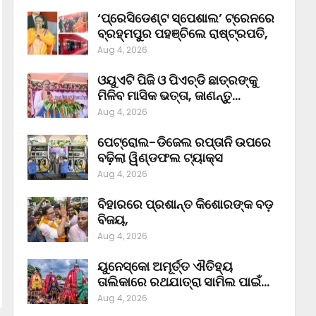
‘ପ୍ରେସିଡେଣ୍ଟ ସ୍ପେଶାଲ’ ଟ୍ରେନରେ
ବ୍ରହ୍ମପୁର ପହଞ୍ଚିଲେ ରାଷ୍ଟ୍ରପତି,
Aug 4, 2026
ଓୟୁଏଟି ପିଜି ଓ ପିଏଚ୍‌ଡି ଛାତ୍ରଙ୍କୁ
ମିଳିବ ମାସିକ ଭତ୍ତା, ଜାଣନ୍ତୁ…
Aug 4, 2026
ପେଟ୍ରୋଲ-ଡିଜେଲ ରପ୍ତାନି ଉପରେ
ବଢ଼ିଲା ୱିଣ୍ଡଫଲ ଟ୍ୟାକ୍ସ
Aug 4, 2026
ବିହାରରେ ପ୍ରଶାନ୍ତ କିଶୋରଙ୍କ ବଡ଼
ବିଜୟ,
Aug 4, 2026
ୟୁନେସ୍କୋ ଅମୂର୍ତ୍ତ ଐତିହ୍ୟ
ତାଲିକାରେ ରଥଯାତ୍ରା ସାମିଲ ପାଇଁ…
Aug 4, 2026