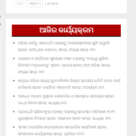
PREV
NEXT
1 of 954
ି
ଆଜିର କାର୍ଯ୍ୟକ୍ରମ
ଓଡ଼ିଶା ଊର୍ଦ୍ଦୁ ଏକାଡେମି ପକ୍ଷରୁ ‘ଜାତୀୟସ୍ତରୀୟ ସୁଫି କୱାଲି’
ସ୍ଥାନ: ରବୀନ୍ଦ୍ର ମଣ୍ଡପ, ସମୟ: ସଂଧ୍ୟା ସାଢ଼େ ୬ଟା
ଅକ୍ଷର ଓ ସମ୍ବିଧାନ ସୁରକ୍ଷା ମଞ୍ଚ ପକ୍ଷରୁ ‘ଆସନ୍ତୁ ଶୁଣିବା
ନିରଂଜନ ଟକ୍‌ଲେଙ୍କୁ’ ସ୍ଥାନ: ପ୍ରେସ୍‌ କ୍ଲବ୍‌ ଅଫ୍‌ ଓଡ଼ିଶା ସମୟ:
ସଂଧ୍ୟା ସାଢ଼େ ୬ଟା
ସମୃଦ୍ଧ ଓଡ଼ିଶା ରାଜ୍ୟ ଯୁବବାହିନୀର ଜିଲ୍ଲା ସ୍ତରୀୟ କମିଟି ଗଠନ ପାଇଁ
କର୍ମଶାଳା ସ୍ଥାନ: ଲୋହିଆ ଏକାଡେମି ସମୟ: ଅପରାହ୍‌ଣ ୪ଟା
ଅଶାନ୍ତ ଆତ୍ମା ପୁସ୍ତକ ଲୋକାର୍ପଣ ଓ ସାରସ୍ବତ ସମାରୋହ ସ୍ଥାନ:
ପାନ୍ଥ ନିବାସ ସମୟ: ସନ୍ଧ୍ୟା ୫ଟା
ପ୍ରଶାନ୍ତି ଚାରିଟେବୁଲ୍‌ ଟ୍ରଷ୍ଟ୍‌ ପକ୍ଷରୁ ଶ୍ରେଷ୍ଠ ଓଡ଼ିଆଣୀ ୨୦୨୨
ପୁରସ୍କାର ବିତରଣ ସ୍ଥାନ: ଜୟଦେବ ଭବନ ସମୟ: ସନ୍ଧ୍ୟା ୬ଟା
ସାଂସଦ ଅପରାଜିତା ଷଡ଼ଙ୍ଗୀଙ୍କ ସାମ୍ବାଦିକ ସମ୍ମିଳନୀ ସ୍ଥାନ:
ସାଂସଦଙ୍କ କାର୍ଯ୍ୟାଳୟ ସମୟ: ପୂର୍ବାହ୍ନ ୧୧ଟା