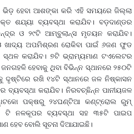
 ଭିଡ଼ ହେବା ଆଶଙ୍କା କରି ଏହି ସମୟରେ ଜିଲ୍ଲା
କ୍ତ ଶଯ୍ୟା ବ୍ୟବସ୍ଥା କରାଯିବ। ବଡ଼ଦାଣ୍ଡର
େନ୍ଦ୍ର ଓ ୨୯ଟି ଆମ୍ବୁଲାନ୍ସ ମୃତୟନ କରାଯିବ।
ଓ ଖାଦ୍ୟ ଅପମିଶ୍ରଣ ରୋକିବା ପାଇଁ ୬ଜଣ ଫୁଡ
ିଂ ସ୍ଥଳ କରାଯିବ। ୭ଟି ଭ୍ରାମ୍ୟମାଣ ଟଏଲେଟର
 ଜନଗହଳି ହେବାକୁ ଥିବା ବିଭିନ୍ନ ସ୍ଥାନରେ ୨୫୦ଟି
ୁ ଦୃଷ୍ଟିରେ ରଖି ୧୪ଟି ସ୍ଥାନରେ ଜଳ ନିଷ୍କାସନ
ର ବ୍ୟବସ୍ଥା କରାଯିବ। ନିରବଚ୍ଛିନ୍ନ ପାନୀୟଜଳ
ୱାଟକୋ ପକ୍ଷରୁ ୨୪ଘଣ୍ଟିଆ କଣ୍ଟ୍ରୋଲ ରୁମ୍
୭ ଟି ନଳକୂପର‌ ବ୍ୟବସ୍ଥା ସହ ୩୫ଟି ପାଇପ
 ହେବ ବୋଲି ସୂଚନା ଦିଆଯାଇଛି।