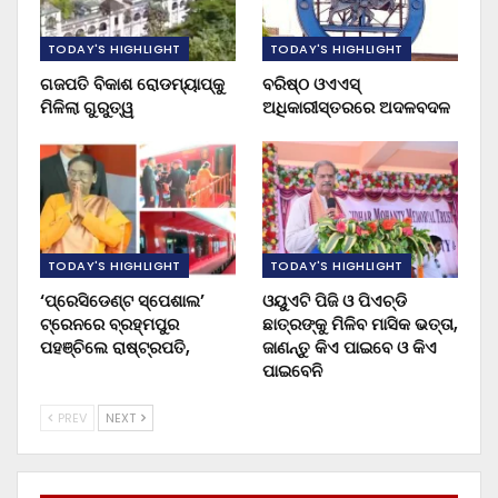
TODAY'S HIGHLIGHT
TODAY'S HIGHLIGHT
ଗଜପତି ବିକାଶ ରୋଡମ୍ୟାପ୍‌କୁ
ବରିଷ୍ଠ ଓଏଏସ୍‌
ମିଳିଲା ଗୁରୁତ୍ୱ
ଅଧିକାରୀସ୍ତରରେ ଅଦଳବଦଳ
TODAY'S HIGHLIGHT
TODAY'S HIGHLIGHT
‘ପ୍ରେସିଡେଣ୍ଟ ସ୍ପେଶାଲ’
ଓୟୁଏଟି ପିଜି ଓ ପିଏଚ୍‌ଡି
ଟ୍ରେନରେ ବ୍ରହ୍ମପୁର
ଛାତ୍ରଙ୍କୁ ମିଳିବ ମାସିକ ଭତ୍ତା,
ପହଞ୍ଚିଲେ ରାଷ୍ଟ୍ରପତି,
ଜାଣନ୍ତୁ କିଏ ପାଇବେ ଓ କିଏ
ପାଇବେନି
PREV
NEXT