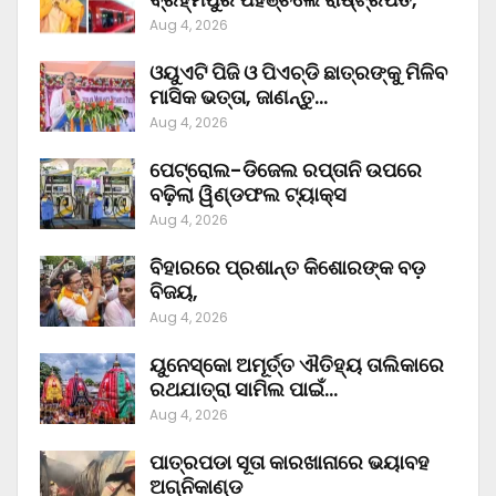
Aug 4, 2026
ଓୟୁଏଟି ପିଜି ଓ ପିଏଚ୍‌ଡି ଛାତ୍ରଙ୍କୁ ମିଳିବ
ମାସିକ ଭତ୍ତା, ଜାଣନ୍ତୁ…
Aug 4, 2026
ପେଟ୍ରୋଲ-ଡିଜେଲ ରପ୍ତାନି ଉପରେ
ବଢ଼ିଲା ୱିଣ୍ଡଫଲ ଟ୍ୟାକ୍ସ
Aug 4, 2026
ବିହାରରେ ପ୍ରଶାନ୍ତ କିଶୋରଙ୍କ ବଡ଼
ବିଜୟ,
Aug 4, 2026
ୟୁନେସ୍କୋ ଅମୂର୍ତ୍ତ ଐତିହ୍ୟ ତାଲିକାରେ
ରଥଯାତ୍ରା ସାମିଲ ପାଇଁ…
Aug 4, 2026
ପାତ୍ରପଡା ସୂତା କାରଖାନାରେ ଭୟାବହ
ଅଗ୍ନିକାଣ୍ଡ