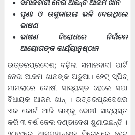
ସମାଜବାଦୀ ନେତା ଅଛନ୍ତି ଆଜମ ଖାନ
ଘୃଣା ଓ ଉସୁକାଇଲା ଭଳି ଦେଇଥିଲେ
ଭାଷଣ
ଭାଷଣ ବିରୋଧରେ ନିର୍ବାଚନ
ଆୟୋଗଙ୍କ କାର୍ଯ୍ୟାନୁଷ୍ଠାନ
ଉତ୍ତରପ୍ରଦେଶ; ବଢ଼ିଲା ସମାଜବାଦୀ ପାର୍ଟି
ନେତା ଆଜମ ଖାନଙ୍କ ଅଡୁଆ। ହେଟ୍ ସ୍ପିଚ୍
ମାମଲାରେ ଦୋଷୀ ସାବ୍ୟସ୍ତ ହେଲେ ସପା
ବିଧାୟକ ଆଜମ ଖାନ୍ । ଉତ୍ତରପ୍ରଦେଶର
ଏକ କୋର୍ଟ ଆଜି ତାଙ୍କୁ ଦୋଷୀ ସାବ୍ୟସ୍ତ
କରି ୩ ବର୍ଷ ଜେଲ ଦଣ୍ଡାଦେଶ ଶୁଣାଇଛନ୍ତି ।
୨୦୧୯ରେ ଆଜମଖାନ୍‌ଙ୍କ ବିରୋଧରେ ହେଟ