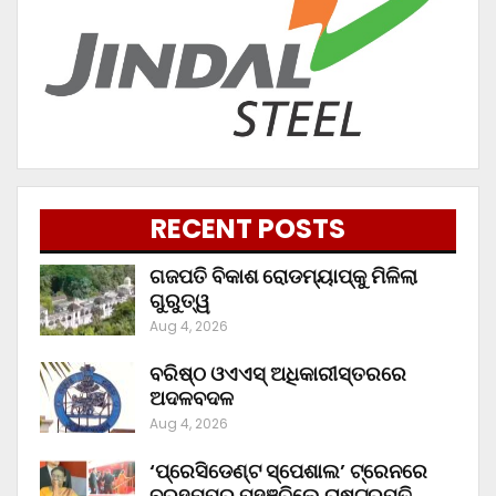
RECENT POSTS
ଗଜପତି ବିକାଶ ରୋଡମ୍ୟାପ୍‌କୁ ମିଳିଲା
ଗୁରୁତ୍ୱ
Aug 4, 2026
ବରିଷ୍ଠ ଓଏଏସ୍‌ ଅଧିକାରୀସ୍ତରରେ
ଅଦଳବଦଳ
Aug 4, 2026
‘ପ୍ରେସିଡେଣ୍ଟ ସ୍ପେଶାଲ’ ଟ୍ରେନରେ
ବ୍ରହ୍ମପୁର ପହଞ୍ଚିଲେ ରାଷ୍ଟ୍ରପତି,