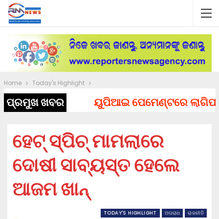
Home
Today's Highlight
ପ୍ରମୁଖ ଖବର
ୟୁପିଆଇ ପେମେଣ୍ଟରେ ଲାଗିପାରେ ଚ
ହେଟ୍ ସ୍ପିଚ୍ ମାମଲାରେ
ଦୋଷୀ ସାବ୍ୟସ୍ତ ହେଲେ
ଆଜମ ଖାନ୍
TODAY'S HIGHLIGHT
ଅପରାଧ
ରାଜନୀତି