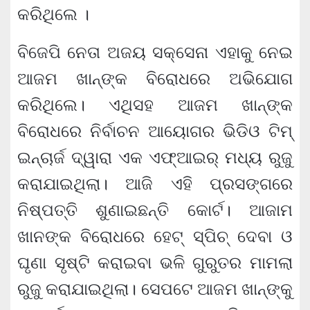
କରିଥିଲେ ।
ବିଜେପି ନେତା ଅଜୟ ସକ୍‌ସେନା ଏହାକୁ ନେଇ
ଆଜମ ଖାନ୍‌ଙ୍କ ବିରୋଧରେ ଅଭିଯୋଗ
କରିଥିଲେ। ଏଥିସହ ଆଜମ ଖାନ୍‌ଙ୍କ
ବିରୋଧରେ ନିର୍ବାଚନ ଆୟୋଗର ଭିଡିଓ ଟିମ୍
ଇନ୍‌ଚାର୍ଜ ଦ୍ୱାରା ଏକ ଏଫ୍‌ଆଇର୍ ମଧ୍ୟ ରୁଜୁ
କରାଯାଇଥିଲା। ଆଜି ଏହି ପ୍ରସଙ୍ଗରେ
ନିଷ୍ପତ୍ତି ଶୁଣାଇଛନ୍ତି କୋର୍ଟ। ଆଜାମ
ଖାନଙ୍କ ବିରୋଧରେ ହେଟ୍ ସ୍ପିଚ୍ ଦେବା ଓ
ଘୃଣା ସୃଷ୍ଟି କରାଇବା ଭଳି ଗୁରୁତର ମାମଲା
ରୁଜୁ କରାଯାଇଥିଲା। ସେପଟେ ଆଜମ ଖାନ୍‌ଙ୍କୁ