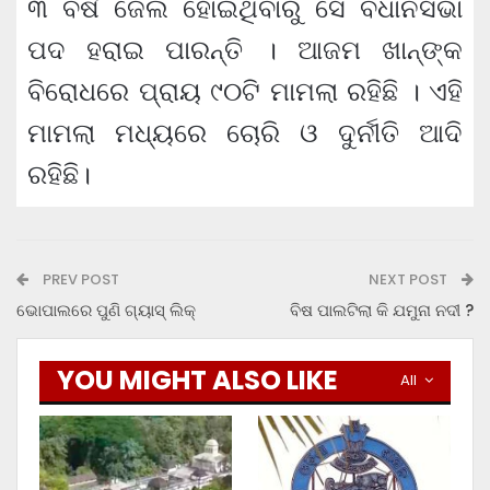
୩ ବର୍ଷ ଜେଲ ହୋଇଥିବାରୁ ସେ ବିଧାନସଭା
ପଦ ହରାଇ ପାରନ୍ତି । ଆଜମ ଖାନ୍‌ଙ୍କ
ବିରୋଧରେ ପ୍ରାୟ ୯୦ଟି ମାମଲା ରହିଛି । ଏହି
ମାମଲା ମଧ୍ୟରେ ଚୋରି ଓ ଦୁର୍ନୀତି ଆଦି
ରହିଛି।
PREV POST
NEXT POST
ଭୋପାଲରେ ପୁଣି ଗ୍ୟାସ୍‌ ଲିକ୍
ବିଷ ପାଲଟିଲା କି ଯମୁନା ନଦୀ ?
YOU MIGHT ALSO LIKE
All