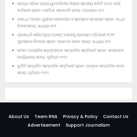
ସମୃଦ୍ଧ ଓଡ଼ିଶା ରାଜ୍ୟ ଯୁବବାହିନୀର ଜିଲ୍ଲା ସ୍ତରୀୟ କମିଟି ଗଠନ ପାଇଁ
କର୍ମଶାଳା ସ୍ଥାନ: ଲୋହିଆ ଏକାଡେମି ସମୟ: ଅପରାହ୍‌ଣ ୪ଟା
ଅଶାନ୍ତ ଆତ୍ମା ପୁସ୍ତକ ଲୋକାର୍ପଣ ଓ ସାରସ୍ବତ ସମାରୋହ ସ୍ଥାନ: ପାନ୍ଥ
ନିବାସ ସମୟ: ସନ୍ଧ୍ୟା ୫ଟା
ପ୍ରଶାନ୍ତି ଚାରିଟେବୁଲ୍‌ ଟ୍ରଷ୍ଟ୍‌ ପକ୍ଷରୁ ଶ୍ରେଷ୍ଠ ଓଡ଼ିଆଣୀ ୨୦୨୨
ପୁରସ୍କାର ବିତରଣ ସ୍ଥାନ: ଜୟଦେବ ଭବନ ସମୟ: ସନ୍ଧ୍ୟା ୬ଟା
ସାଂସଦ ଅପରାଜିତା ଷଡ଼ଙ୍ଗୀଙ୍କ ସାମ୍ବାଦିକ ସମ୍ମିଳନୀ ସ୍ଥାନ: ସାଂସଦଙ୍କ
କାର୍ଯ୍ୟାଳୟ ସମୟ: ପୂର୍ବାହ୍ନ ୧୧ଟା
ଦୁର୍ନୀତି ସମ୍ପର୍କିତ ସାମ୍ବାଦିକ ସମ୍ମିଳନୀ ସ୍ଥାନ: ଉତ୍କଳ ସାମ୍ବାଦିକ ଭବନ
ସମୟ: ପୂର୍ବାହ୍ନ ୧୧ଟା
About Us
Team RNA
Privacy & Policy
Contact Us
Advertisement
Support Journalism