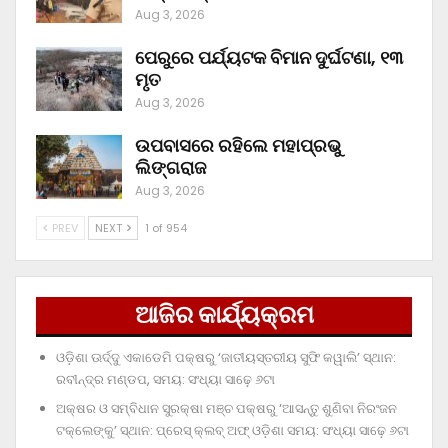
Aug 3, 2026
ପେରୁରେ ପର୍ଯ୍ୟଟକ ବିମାନ ଦୁର୍ଘଟଣା, ୧୩
ମୃତ
Aug 3, 2026
ଉପବାସରେ ରହିଲେ ମହାପ୍ରଭୁ
ଲିଙ୍ଗରାଜ
Aug 3, 2026
PREV
NEXT
1 of 954
ଆଜିର କାର୍ଯ୍ୟକ୍ରମ
ଓଡ଼ିଶା ଊର୍ଦ୍ଦୁ ଏକାଡେମି ପକ୍ଷରୁ ‘ଜାତୀୟସ୍ତରୀୟ ସୁଫି କୱାଲି’ ସ୍ଥାନ:
ରବୀନ୍ଦ୍ର ମଣ୍ଡପ, ସମୟ: ସଂଧ୍ୟା ସାଢ଼େ ୬ଟା
ଅକ୍ଷର ଓ ସମ୍ବିଧାନ ସୁରକ୍ଷା ମଞ୍ଚ ପକ୍ଷରୁ ‘ଆସନ୍ତୁ ଶୁଣିବା ନିରଂଜନ
ଟକ୍‌ଲେଙ୍କୁ’ ସ୍ଥାନ: ପ୍ରେସ୍‌ କ୍ଲବ୍‌ ଅଫ୍‌ ଓଡ଼ିଶା ସମୟ: ସଂଧ୍ୟା ସାଢ଼େ ୬ଟା