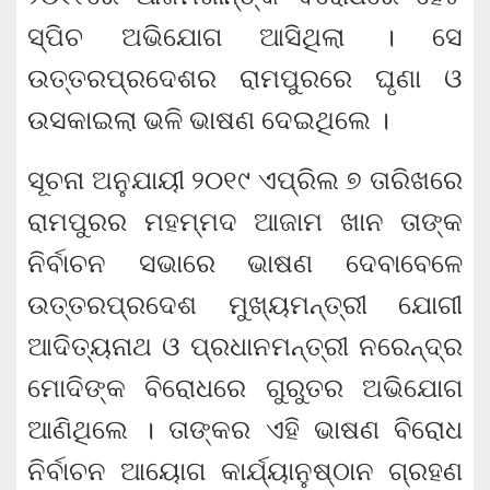
ସ୍ପିଚ ଅଭିଯୋଗ ଆସିଥିଲା । ସେ
ଉତ୍ତରପ୍ରଦେଶର ରାମପୁରରେ ଘୃଣା ଓ
ଉସକାଇଲା ଭଳି ଭାଷଣ ଦେଇଥିଲେ ।
ସୂଚନା ଅନୁଯାୟୀ ୨୦୧୯ ଏପ୍ରିଲ ୭ ତାରିଖରେ
ରାମପୁରର ମହମ୍ମଦ ଆଜାମ ଖାନ ତାଙ୍କ
ନିର୍ବାଚନ ସଭାରେ ଭାଷଣ ଦେବାବେଳେ
ଉତ୍ତରପ୍ରଦେଶ ମୁଖ୍ୟମନ୍ତ୍ରୀ ଯୋଗୀ
ଆଦିତ୍ୟନାଥ ଓ ପ୍ରଧାନମନ୍ତ୍ରୀ ନରେନ୍ଦ୍ର
ମୋଦିଙ୍କ ବିରୋଧରେ ଗୁରୁତର ଅଭିଯୋଗ
ଆଣିଥିଲେ । ତାଙ୍କର ଏହି ଭାଷଣ ବିରୋଧ
ନିର୍ବାଚନ ଆୟୋଗ କାର୍ଯ୍ୟାନୁଷ୍ଠାନ ଗ୍ରହଣ