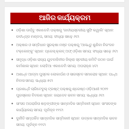
ଆଜିର କାର୍ଯ୍ୟକ୍ରମ
ଓଡ଼ିଶା ଊର୍ଦ୍ଦୁ ଏକାଡେମି ପକ୍ଷରୁ ‘ଜାତୀୟସ୍ତରୀୟ ସୁଫି କୱାଲି’ ସ୍ଥାନ:
ରବୀନ୍ଦ୍ର ମଣ୍ଡପ, ସମୟ: ସଂଧ୍ୟା ସାଢ଼େ ୬ଟା
ଅକ୍ଷର ଓ ସମ୍ବିଧାନ ସୁରକ୍ଷା ମଞ୍ଚ ପକ୍ଷରୁ ‘ଆସନ୍ତୁ ଶୁଣିବା ନିରଂଜନ
ଟକ୍‌ଲେଙ୍କୁ’ ସ୍ଥାନ: ପ୍ରେସ୍‌ କ୍ଲବ୍‌ ଅଫ୍‌ ଓଡ଼ିଶା ସମୟ: ସଂଧ୍ୟା ସାଢ଼େ ୬ଟା
ସମୃଦ୍ଧ ଓଡ଼ିଶା ରାଜ୍ୟ ଯୁବବାହିନୀର ଜିଲ୍ଲା ସ୍ତରୀୟ କମିଟି ଗଠନ ପାଇଁ
କର୍ମଶାଳା ସ୍ଥାନ: ଲୋହିଆ ଏକାଡେମି ସମୟ: ଅପରାହ୍‌ଣ ୪ଟା
ଅଶାନ୍ତ ଆତ୍ମା ପୁସ୍ତକ ଲୋକାର୍ପଣ ଓ ସାରସ୍ବତ ସମାରୋହ ସ୍ଥାନ: ପାନ୍ଥ
ନିବାସ ସମୟ: ସନ୍ଧ୍ୟା ୫ଟା
ପ୍ରଶାନ୍ତି ଚାରିଟେବୁଲ୍‌ ଟ୍ରଷ୍ଟ୍‌ ପକ୍ଷରୁ ଶ୍ରେଷ୍ଠ ଓଡ଼ିଆଣୀ ୨୦୨୨
ପୁରସ୍କାର ବିତରଣ ସ୍ଥାନ: ଜୟଦେବ ଭବନ ସମୟ: ସନ୍ଧ୍ୟା ୬ଟା
ସାଂସଦ ଅପରାଜିତା ଷଡ଼ଙ୍ଗୀଙ୍କ ସାମ୍ବାଦିକ ସମ୍ମିଳନୀ ସ୍ଥାନ: ସାଂସଦଙ୍କ
କାର୍ଯ୍ୟାଳୟ ସମୟ: ପୂର୍ବାହ୍ନ ୧୧ଟା
ଦୁର୍ନୀତି ସମ୍ପର୍କିତ ସାମ୍ବାଦିକ ସମ୍ମିଳନୀ ସ୍ଥାନ: ଉତ୍କଳ ସାମ୍ବାଦିକ ଭବନ
ସମୟ: ପୂର୍ବାହ୍ନ ୧୧ଟା