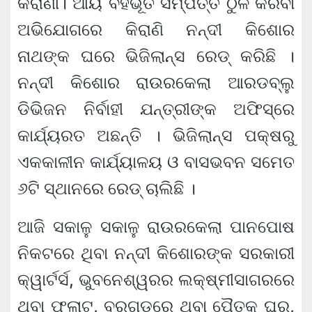
କିରାଣୀ। ଆୟ ବହିର୍ଭୂତ ସମ୍ପତ୍ତି ଠୁଳ କରିବା
ଅଭିଯୋଗରେ କିରାଣି ନନ୍ଦୀ କିଶୋର
ନାଥଙ୍କ ଘରେ ଭିଜିଲାନ୍ସ ରେଡ୍ କରିଛି ।
ନନ୍ଦୀ କିଶୋର ରାଉରକେଲା ଆରଡବ୍ଲୁ
ଡିଭିଜନ ନିର୍ବାହୀ ଯନ୍ତ୍ରୀଙ୍କ ଅଫିସ୍‌ରେ
କାର୍ଯ୍ୟରତ ଅଛନ୍ତି । ଭିଜିଲାନ୍ସ ପକ୍ଷରୁ
ଏକକାଳୀନ କାର୍ଯ୍ୟାଳୟ ଓ ବାସଭବନ ସମେତ
୬ଟି ସ୍ଥାନରେ ରେଡ୍ ଚାଲିଛି ।
ଆଜି ସକାଳୁ ସକାଳୁ ରାଉରକେଲା ପାନପୋଷ
ନିକଟରେ ଥିବା ନନ୍ଦୀ କିଶୋରଙ୍କ ସରକାରୀ
କ୍ୱାର୍ଟର୍ସ, ଭୁବନେଶ୍ୱରର ଲକ୍ଷ୍ମୀସାଗରରେ
ଥିବା ଫ୍ଲାଟ, ବରଗଡ଼ରେ ଥିବା ପୈତୃକ ଘର,