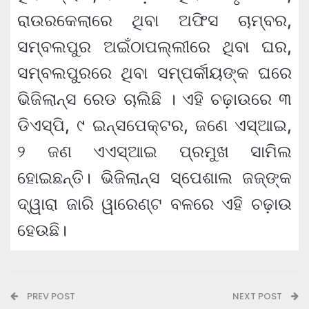
ରାଉରକେଲାରେ ଥିବା ଅଫିସ ଚାମ୍ବର,
ସମ୍ବଲପୁର ଅଇଁଠାପଲ୍ଲୀରେ ଥିବା ଘର,
ସମ୍ବଲପୁରରେ ଥିବା ସମ୍ପର୍କୀୟଙ୍କ ଘରେ
ଭିଜିଲାନ୍ସ ରେଡ ଚାଲିଛି । ଏହି ଚଢ଼ାଉରେ ୩
ଡିଏସ୍‌ପି, ୯ ଇନ୍ସପେକ୍ଟର, ଜଣେ ଏସ୍‌ଆଇ,
୨ ଜଣ ଏଏସ୍‌ଆଇ ପ୍ରମୁଖ ସାମିଲ
ହୋଇଛନ୍ତି। ଭିଜିଲାନ୍ସ ସ୍ପେଶାଲ ଜଜ୍‌ଙ୍କ
ଦ୍ୱାରା ଜାରି ୱାରେଣ୍ଟ ବଳରେ ଏହି ଚଢ଼ାଉ
ହେଉଛି।
PREV POST
NEXT POST