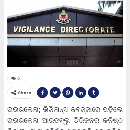
0
Share
ରାଉରକେଲା; ଭିଜିଲାନ୍ସ କବଜ୍ଜାରେ ପଡ଼ିଲେ
ରାଉରକେଲା ଆରଡବ୍ଲୁ ଡିଭିଜନର କନିଷ୍ଠ