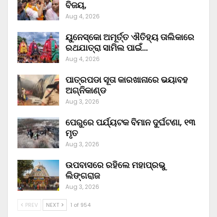
ବିଜୟ,
Aug 4, 2026
ୟୁନେସ୍କୋ ଅମୂର୍ତ୍ତ ଐତିହ୍ୟ ତାଲିକାରେ
ରଥଯାତ୍ରା ସାମିଲ ପାଇଁ…
Aug 4, 2026
ପାତ୍ରପଡା ସୂତା କାରଖାନାରେ ଭୟାବହ
ଅଗ୍ନିକାଣ୍ଡ
Aug 3, 2026
ପେରୁରେ ପର୍ଯ୍ୟଟକ ବିମାନ ଦୁର୍ଘଟଣା, ୧୩
ମୃତ
Aug 3, 2026
ଉପବାସରେ ରହିଲେ ମହାପ୍ରଭୁ
ଲିଙ୍ଗରାଜ
Aug 3, 2026
PREV
NEXT
1 of 954