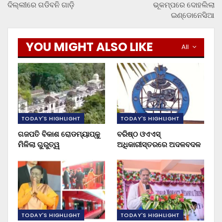
ଦିଲ୍ଲୀରେ ଗଡିବନି ଗାଡ଼ି
ଭୂକମ୍ପରେ ଦୋହଲିଲା
ଇଣ୍ଡୋନେସିଆ
YOU MIGHT ALSO LIKE
All
TODAY'S HIGHLIGHT
TODAY'S HIGHLIGHT
ଗଜପତି ବିକାଶ ରୋଡମ୍ୟାପ୍‌କୁ
ବରିଷ୍ଠ ଓଏଏସ୍‌
ମିଳିଲା ଗୁରୁତ୍ୱ
ଅଧିକାରୀସ୍ତରରେ ଅଦଳବଦଳ
TODAY'S HIGHLIGHT
TODAY'S HIGHLIGHT