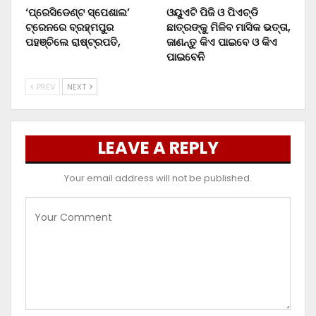
‘ପ୍ରେସିଡେଣ୍ଟ ସ୍ପେଶାଲ’
ଓୟୁଏଟି ପିଜି ଓ ପିଏଚ୍‌ଡି
ଟ୍ରେନରେ ବ୍ରହ୍ମପୁର
ଛାତ୍ରଙ୍କୁ ମିଳିବ ମାସିକ ଭତ୍ତା,
ପହଞ୍ଚିଲେ ରାଷ୍ଟ୍ରପତି,
ଜାଣନ୍ତୁ କିଏ ପାଇବେ ଓ କିଏ
ପାଇବେନି
PREV
NEXT
LEAVE A REPLY
Your email address will not be published.