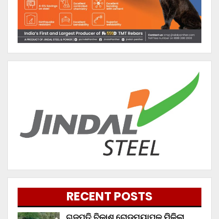
RECENT POSTS
ଗଜପତି ବିକାଶ ରୋଡମ୍ୟାପ୍‌କୁ ମିଳିଲା