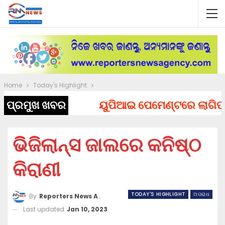
Home
Today's Highlight
ପ୍ରମୁଖ ଖବର
ୟୁପିଆଇ ପେମେଣ୍ଟରେ ଲାଗିପାରେ ଚ
ଭିଜିଲାନ୍ସ ଜାଲରେ କନିଷ୍ଠ
କିରାଣୀ
TODAY'S HIGHLIGHT
ଅପରାଧ
By
Reporters News Agency
Last updated
Jan 10, 2023