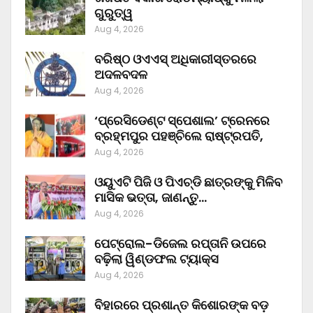
ଗୁରୁତ୍ୱ
Aug 4, 2026
ବରିଷ୍ଠ ଓଏଏସ୍‌ ଅଧିକାରୀସ୍ତରରେ
ଅଦଳବଦଳ
Aug 4, 2026
‘ପ୍ରେସିଡେଣ୍ଟ ସ୍ପେଶାଲ’ ଟ୍ରେନରେ
ବ୍ରହ୍ମପୁର ପହଞ୍ଚିଲେ ରାଷ୍ଟ୍ରପତି,
Aug 4, 2026
ଓୟୁଏଟି ପିଜି ଓ ପିଏଚ୍‌ଡି ଛାତ୍ରଙ୍କୁ ମିଳିବ
ମାସିକ ଭତ୍ତା, ଜାଣନ୍ତୁ…
Aug 4, 2026
ପେଟ୍ରୋଲ-ଡିଜେଲ ରପ୍ତାନି ଉପରେ
ବଢ଼ିଲା ୱିଣ୍ଡଫଲ ଟ୍ୟାକ୍ସ
Aug 4, 2026
ବିହାରରେ ପ୍ରଶାନ୍ତ କିଶୋରଙ୍କ ବଡ଼