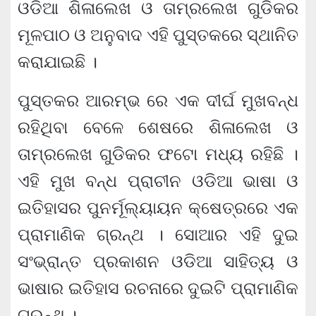
ଓଡିଆ ଶିଳାଲେଖ ଓ ତାମ୍ରଲେଖ ଗୁଡିକର
ମୂଳପାଠ ଓ ଅନୁବାଦ ଏହି ପୁସ୍ତକରେ ସ୍ଥାନିତ
କରାଯାଇଛି ।
ପୁସ୍ତକର ଆରମ୍ଭ ରେ ଏକ ଦୀର୍ଘ ମୁଖବନ୍ଧ
ରହିଥିବା ବେଳେ ଶେଷରେ ଶିଳାଲେଖ ଓ
ତାମ୍ରଲେଖ ଗୁଡିକର ଫଟୋ ମଧ୍ୟ ରହିଛି ।
ଏହି ମୁଖ ବନ୍ଧ ପ୍ରାଚୀନ ଓଡିଆ ଭାଷା ଓ
ଇତିହାସର ପୁନର୍ମୂଲ୍ୟାୟନ କ୍ଷେତ୍ରରେ ଏକ
ପ୍ରାମାଣିକ ଗ୍ରନ୍ଥ । ସୋଆର ଏହି ଦୁଇ
ସଂଭ୍ରାନ୍ତ ପ୍ରକାଶନ ଓଡିଆ ସାହିତ୍ୟ ଓ
ଭାଷାର ଇତିହାସ ରଚନାରେ ଦୁଇଟି ପ୍ରାମାଣିକ
ଗ୍ରନ୍ଥ ।