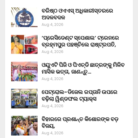
ବରିଷ୍ଠ ଓଏଏସ୍‌ ଅଧିକାରୀସ୍ତରରେ
ଅଦଳବଦଳ
Aug 4, 2026
‘ପ୍ରେସିଡେଣ୍ଟ ସ୍ପେଶାଲ’ ଟ୍ରେନରେ
ବ୍ରହ୍ମପୁର ପହଞ୍ଚିଲେ ରାଷ୍ଟ୍ରପତି,
Aug 4, 2026
ଓୟୁଏଟି ପିଜି ଓ ପିଏଚ୍‌ଡି ଛାତ୍ରଙ୍କୁ ମିଳିବ
ମାସିକ ଭତ୍ତା, ଜାଣନ୍ତୁ…
Aug 4, 2026
ପେଟ୍ରୋଲ-ଡିଜେଲ ରପ୍ତାନି ଉପରେ
ବଢ଼ିଲା ୱିଣ୍ଡଫଲ ଟ୍ୟାକ୍ସ
Aug 4, 2026
ବିହାରରେ ପ୍ରଶାନ୍ତ କିଶୋରଙ୍କ ବଡ଼
ବିଜୟ,
Aug 4, 2026