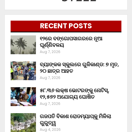
RECENT POSTS
୧୨ରେ ବଙ୍ଗୋପସାଗରରେ ନୂଆ
ଘୂର୍ଣ୍ଣିବଳୟ
Aug 7, 2026
ବ୍ୟାଙ୍କକ ସ୍କୁଲରେ ଗୁଳିକାଣ୍ଡ: ୭ ମୃତ,
୨୦ ଛାତ୍ର ଆହତ
Aug 7, 2026
୫୮.୩୬ ଲକ୍ଷ ଭୋଟରଙ୍କୁ ନୋଟିସ୍‌,
୧୨,୫୭୨ ଅଯୋଗ୍ୟ ଘୋଷିତ
Aug 7, 2026
ଗଜପତି ବିକାଶ ରୋଡମ୍ୟାପ୍‌କୁ ମିଳିଲା
ଗୁରୁତ୍ୱ
Aug 4, 2026