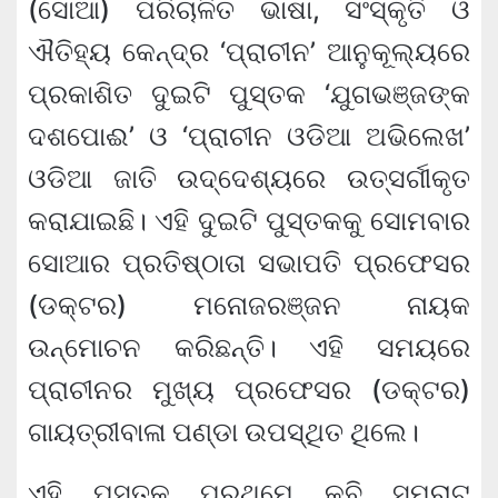
(ସୋଆ) ପରିଚାଳିତ ଭାଷା, ସଂସ୍କୃତି ଓ
ଐତିହ୍ୟ କେନ୍ଦ୍ର ‘ପ୍ରାଚୀନ’ ଆନୁକୂଲ୍ୟରେ
ପ୍ରକାଶିତ ଦୁଇଟି ପୁସ୍ତକ ‘ଯୁଗଭଞ୍ଜଙ୍କ
ଦଶପୋଈ’ ଓ ‘ପ୍ରାଚୀନ ଓଡିଆ ଅଭିଲେଖ’
ଓଡିଆ ଜାତି ଉଦ୍ଦେଶ୍ୟରେ ଉତ୍ସର୍ଗୀକୃତ
କରାଯାଇଛି। ଏହି ଦୁଇଟି ପୁସ୍ତକକୁ ସୋମବାର
ସୋଆର ପ୍ରତିଷ୍ଠାତା ସଭାପତି ପ୍ରଫେସର
(ଡକ୍ଟର) ମନୋଜରଞ୍ଜନ ନାୟକ
ଉନ୍ମୋଚନ କରିଛନ୍ତି। ଏହି ସମୟରେ
ପ୍ରାଚୀନର ମୁଖ୍ୟ ପ୍ରଫେସର (ଡକ୍ଟର)
ଗାୟତ୍ରୀବାଳା ପଣ୍ଡା ଉପସ୍ଥିତ ଥିଲେ।
ଏହି ପୁସ୍ତକ ପ୍ରଥମେ କବି ସମ୍ରାଟ