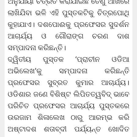
ଅନୁଯାୟୀ ଚିତ୍ରିତ କରାଯାଇଛି ତେଣୁ ଆଖିରେ
ଲାଖିଯିବା ଭଳି ଏହି ପୁସ୍ତକଟିକୁ ଚିତ୍ରପୋଥି
କୁହାଯାଏ। ଦଶପୋଈକୁ ପ୍ରଫେସର ସୁଦର୍ଶନ
ଆଚାର୍ଯ୍ୟ ଓ ଗୌରାଙ୍ଗ ଚରଣ ଦାଶ
ସମ୍ପାଦନା କରିଛନ୍ତି।
ଦ୍ୱିତୀୟ ପୁସ୍ତକ ‘ପ୍ରାଚୀନ ଓଡିଆ
ଅଭିଲେଖ’କୁ ସମ୍ପାଦନା କରିଛନ୍ତି
ପ୍ରଫେସର ସୁବ୍ରତ କୁମାର ଆଚାର୍ଯ୍ୟ।
ଓଡିଶାର ଜଣେ ବିଶିଷ୍ଟ ଲିପିତତ୍ୱବିଦ୍ ଭାବେ
ପରିଚିତ ପ୍ରଫେସର ଆଚାର୍ଯ୍ୟ ପୁସ୍ତକରେ
ଉରଜାମ ଶିଳାଲେଖ ଠାରୁ ଆରମ୍ଭ କରି
ଅଷ୍ଟାଦଶ ଶତାବ୍ଦୀ ପର୍ଯ୍ୟନ୍ତ ଖୋଦିତ