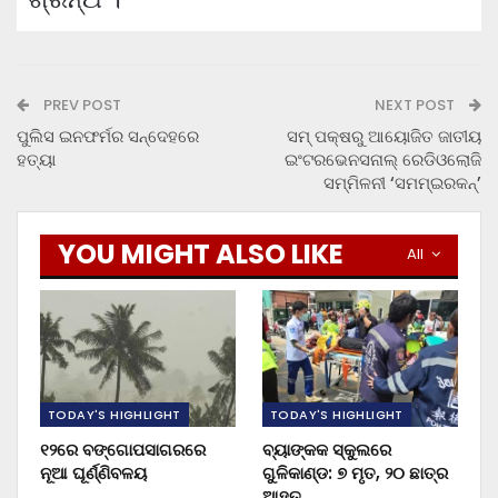
PREV POST
NEXT POST
ପୁଲିସ ଇନଫର୍ମର ସନ୍ଦେହରେ
ସମ୍ ପକ୍ଷରୁ ଆୟୋଜିତ ଜାତୀୟ
ହତ୍ୟା
ଇଂଟରଭେନସନାଲ୍ ରେଡିଓଲୋଜି
ସମ୍ମିଳନୀ ‘ସମମ୍‌ଇରକନ୍‌’
YOU MIGHT ALSO LIKE
All
TODAY'S HIGHLIGHT
TODAY'S HIGHLIGHT
୧୨ରେ ବଙ୍ଗୋପସାଗରରେ
ବ୍ୟାଙ୍କକ ସ୍କୁଲରେ
ନୂଆ ଘୂର୍ଣ୍ଣିବଳୟ
ଗୁଳିକାଣ୍ଡ: ୭ ମୃତ, ୨୦ ଛାତ୍ର
ଆହତ