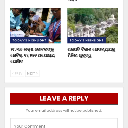
TODAY'S HIGHLIGHT
TODAY'S HIGHLIGHT
୫୮.୩୬ ଲକ୍ଷ ଭୋଟରଙ୍କୁ
ଗଜପତି ବିକାଶ ରୋଡମ୍ୟାପ୍‌କୁ
ନୋଟିସ୍‌, ୧୨,୫୭୨ ଅଯୋଗ୍ୟ
ମିଳିଲା ଗୁରୁତ୍ୱ
ଘୋଷିତ
PREV
NEXT
LEAVE A REPLY
Your email address will not be published.