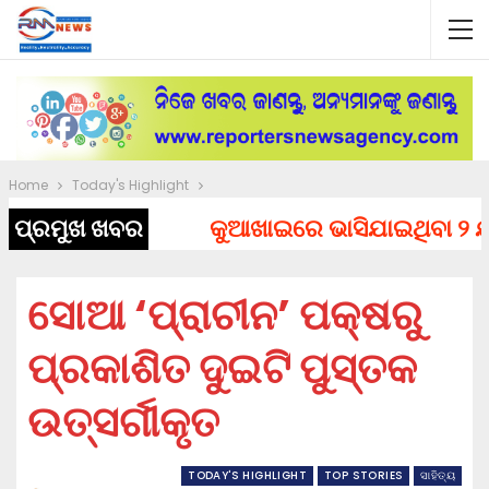
Home
Today's Highlight
ପ୍ରମୁଖ ଖବର
କୁଆଖାଇରେ ଭାସିଯାଇଥିବା ୨ ଯୁବକ
ସୋଆ ‘ପ୍ରାଚୀନ’ ପକ୍ଷରୁ
ପ୍ରକାଶିତ ଦୁଇଟି ପୁସ୍ତକ
ଉତ୍ସର୍ଗୀକୃତ
TODAY'S HIGHLIGHT
TOP STORIES
ସାହିତ୍ୟ