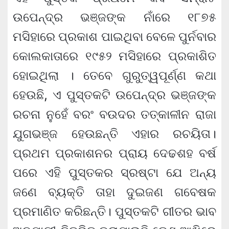
ଉପେନ୍ଦ୍ର ଭଞ୍ଜଙ୍କ ନାଁରେ ୧୮୭୫
ମସିହାରେ ପ୍ରକାଶ ପାଇଥିବା ବେଳେ ପୁର୍ନବାର
କୋଲକାତାରେ ୧୯୫୨ ମସିହାରେ ପ୍ରକାଶିତ
ହୋଇଥିଲା । ତେବେ ଗୁରୁତ୍ୱପୂର୍ଣ୍ଣ କଥା
ହେଉଛି, ଏ ପୁସ୍ତକଟି ଉପେନ୍ଦ୍ର ଭଞ୍ଜଙ୍କ
ରଚନା ନୁହେଁ ବରଂ ବଉଦର ତତ୍କାଳୀନ ରାଜା
ଯୁଗଭଞ୍ଜ ହେଉଛନ୍ତି ଏହାର ରଚୟିତା।
ପ୍ରଥମ ପ୍ରକାଶନର ପ୍ରାୟ ଦେଢଶହ ବର୍ଷ
ପରେ ଏହି ପୁସ୍ତକର ସ୍ରଷ୍ଟା ଯେ ଅନ୍ୟ
ଜଣେ ବ୍ୟକ୍ତି ତାହା ଦୁଇଜଣ ଗବେଷକ
ପ୍ରମାଣିତ କରିଛନ୍ତି। ପୁସ୍ତକଟି ଗୀତର ଭାବ