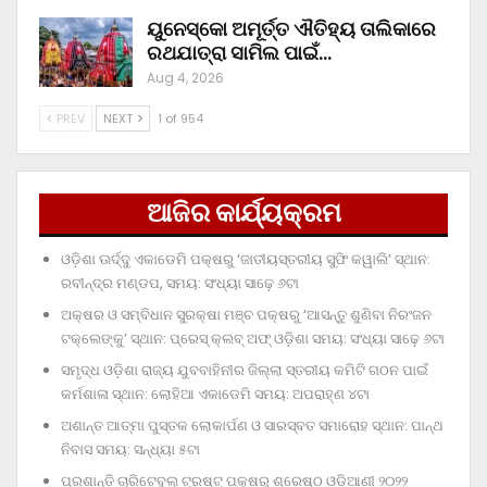
ୟୁନେସ୍କୋ ଅମୂର୍ତ୍ତ ଐତିହ୍ୟ ତାଲିକାରେ
ରଥଯାତ୍ରା ସାମିଲ ପାଇଁ…
Aug 4, 2026
PREV
NEXT
1 of 954
ଆଜିର କାର୍ଯ୍ୟକ୍ରମ
ଓଡ଼ିଶା ଊର୍ଦ୍ଦୁ ଏକାଡେମି ପକ୍ଷରୁ ‘ଜାତୀୟସ୍ତରୀୟ ସୁଫି କୱାଲି’ ସ୍ଥାନ:
ରବୀନ୍ଦ୍ର ମଣ୍ଡପ, ସମୟ: ସଂଧ୍ୟା ସାଢ଼େ ୬ଟା
ଅକ୍ଷର ଓ ସମ୍ବିଧାନ ସୁରକ୍ଷା ମଞ୍ଚ ପକ୍ଷରୁ ‘ଆସନ୍ତୁ ଶୁଣିବା ନିରଂଜନ
ଟକ୍‌ଲେଙ୍କୁ’ ସ୍ଥାନ: ପ୍ରେସ୍‌ କ୍ଲବ୍‌ ଅଫ୍‌ ଓଡ଼ିଶା ସମୟ: ସଂଧ୍ୟା ସାଢ଼େ ୬ଟା
ସମୃଦ୍ଧ ଓଡ଼ିଶା ରାଜ୍ୟ ଯୁବବାହିନୀର ଜିଲ୍ଲା ସ୍ତରୀୟ କମିଟି ଗଠନ ପାଇଁ
କର୍ମଶାଳା ସ୍ଥାନ: ଲୋହିଆ ଏକାଡେମି ସମୟ: ଅପରାହ୍‌ଣ ୪ଟା
ଅଶାନ୍ତ ଆତ୍ମା ପୁସ୍ତକ ଲୋକାର୍ପଣ ଓ ସାରସ୍ବତ ସମାରୋହ ସ୍ଥାନ: ପାନ୍ଥ
ନିବାସ ସମୟ: ସନ୍ଧ୍ୟା ୫ଟା
ପ୍ରଶାନ୍ତି ଚାରିଟେବୁଲ୍‌ ଟ୍ରଷ୍ଟ୍‌ ପକ୍ଷରୁ ଶ୍ରେଷ୍ଠ ଓଡ଼ିଆଣୀ ୨୦୨୨