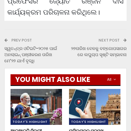
ପ୍ରଫେସର ଜ୍ୟୋତି ରଞ୍ଜନ ଦାସ
କାର୍ଯ୍ୟକ୍ରମ ପରିଚାଳନା କରିଥିଲେ।
PREV POST
NEXT POST
ସ୍ୱତନ୍ତ୍ର ଓଟିଇଟି-୨୦୨୫ ପାଇଁ
୨୭ତାରିଖ ବେଳକୁ ବଙ୍ଗୋପସାଗର
ଅନଲାଇନ୍ ପଞ୍ଜୀକରଣ ତାରିଖ
ରେ ଲଘୁଚାପ ସୃଷ୍ଟି ସମ୍ଭାବନା
ମେ’୨୭ ଯାଏଁ ବୃଦ୍ଧି
YOU MIGHT ALSO LIKE
All
TODAY'S HIGHLIGHT
TODAY'S HIGHLIGHT
ଆଇଆଇଟି ଦିଲ୍ଲୀ
ତାମିଲନାଡୁର ପ୍ରମୁଖ