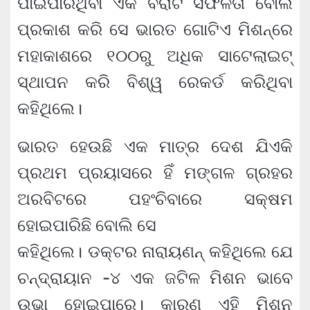
ପାଇପାରିଥିବା ଏକ ବିରାଟ ସଫଳତା ବୋଲି
ପ୍ରକାଶ କରି ସେ ଭାରତ ଗୋଟିଏ ମିଶନ୍‌ରେ
ମହାକାଶରେ ୧୦୦ରୁ ଅଧିକ ସାଟେଲାଇଟ୍
ସ୍ଥାପନ କରି ବିଶ୍ୱ ରେକର୍ଡ କରିଥିବା
କହିଥିଲେ।
ଭାରତ ହେଉଛି ଏକ ମାତ୍ର ଦେଶ ଯିଏକି
ପ୍ରଥମ ପ୍ରୟାସରେ ହିଁ ମଙ୍ଗଳ ଗ୍ରହର
ଅରବିଟରେ ପହଂଚିବାରେ ସକ୍ଷମ
ହୋଇପାରିଛି ବୋଲି ସେ
କହିଥିଲେ। ଡକ୍ଟର ନାରାୟଣନ୍ କହିଥିଲେ ଯେ
ଚନ୍ଦ୍ରାୟାନ -୪ ଏକ ଜଟିଳ ମିଶନ ଭାବେ
ଉଭା ହୋଇପାରେ। କାରଣ ଏହି ମିଶନ