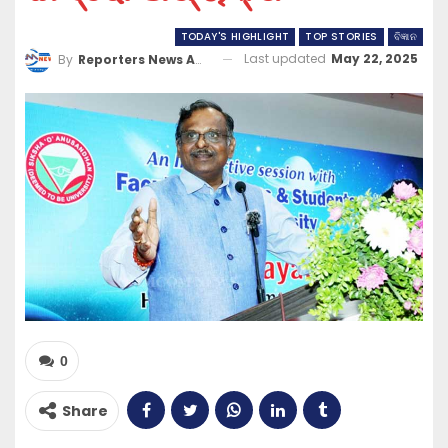
TODAY'S HIGHLIGHT
TOP STORIES
ବିଜ୍ଞାନ
Last updated
May 22, 2025
By
Reporters News Agency
0
Share