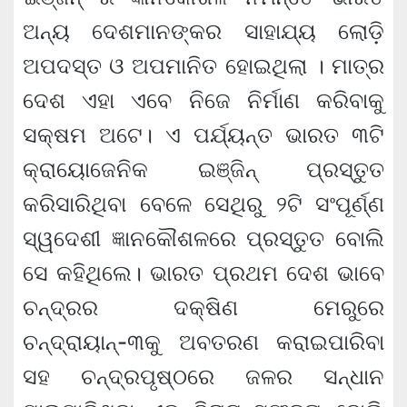
ଅନ୍ୟ ଦେଶମାନଙ୍କର ସାହାଯ୍ୟ ଲୋଡ଼ି
ଅପଦସ୍ତ ଓ ଅପମାନିତ ହୋଇଥିଲା । ମାତ୍ର
ଦେଶ ଏହା ଏବେ ନିଜେ ନିର୍ମାଣ କରିବାକୁ
ସକ୍ଷମ ଅଟେ। ଏ ପର୍ଯ୍ୟନ୍ତ ଭାରତ ୩ଟି
କ୍ରାୟୋଜେନିକ ଇଞ୍ଜିନ୍ ପ୍ରସ୍ତୁତ
କରିସାରିଥିବା ବେଳେ ସେଥିରୁ ୨ଟି ସଂପୂର୍ଣ୍ଣ
ସ୍ୱଦେଶୀ ଜ୍ଞାନକୌଶଳରେ ପ୍ରସ୍ତୁତ ବୋଲି
ସେ କହିଥିଲେ। ଭାରତ ପ୍ରଥମ ଦେଶ ଭାବେ
ଚନ୍ଦ୍ରର ଦକ୍ଷିଣ ମେରୁରେ
ଚନ୍ଦ୍ରାୟାନ୍‌-୩କୁ ଅବତରଣ କରାଇପାରିବା
ସହ ଚନ୍ଦ୍ରପୃଷ୍ଠରେ ଜଳର ସନ୍ଧାନ