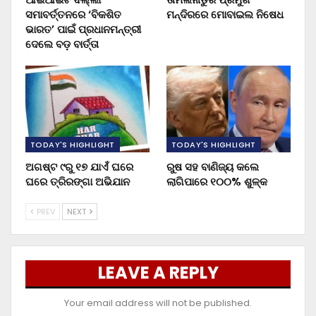
ସମାବର୍ତ୍ତନରେ ‘ବିକଶିତ
ମନ୍ଦିରରେ ମୋବାଇଲ ନିଷେଧ
ଭାରତ’ ପାଇଁ ପ୍ରଧାନମନ୍ତ୍ରୀ
ଦେଲେ ବଡ଼ ବାର୍ତ୍ତା
TODAY'S HIGHLIGHT
TODAY'S HIGHLIGHT
ଅଗଷ୍ଟ ୯ରୁ ୧୭ ଯାଏଁ ଘରେ
ରୁଷ ସହ ବାଣିଜ୍ୟ କଲେ
ଘରେ ତ୍ରିରଙ୍ଗା ଅଭିଯାନ
ଲାଗିପାରେ ୧୦୦% ଶୁଳ୍କ
PREV
NEXT
LEAVE A REPLY
Your email address will not be published.