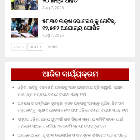
୨୦ ଛାତ୍ର ଆହତ
Aug 7, 2026
୫୮.୩୬ ଲକ୍ଷ ଭୋଟରଙ୍କୁ ନୋଟିସ୍‌,
୧୨,୫୭୨ ଅଯୋଗ୍ୟ ଘୋଷିତ
Aug 7, 2026
PREV
NEXT
1 of 955
ଆଜିର କାର୍ଯ୍ୟକ୍ରମ
ଓଡ଼ିଶା ଊର୍ଦ୍ଦୁ ଏକାଡେମି ପକ୍ଷରୁ ‘ଜାତୀୟସ୍ତରୀୟ ସୁଫି କୱାଲି’ ସ୍ଥାନ:
ରବୀନ୍ଦ୍ର ମଣ୍ଡପ, ସମୟ: ସଂଧ୍ୟା ସାଢ଼େ ୬ଟା
ଅକ୍ଷର ଓ ସମ୍ବିଧାନ ସୁରକ୍ଷା ମଞ୍ଚ ପକ୍ଷରୁ ‘ଆସନ୍ତୁ ଶୁଣିବା ନିରଂଜନ
ଟକ୍‌ଲେଙ୍କୁ’ ସ୍ଥାନ: ପ୍ରେସ୍‌ କ୍ଲବ୍‌ ଅଫ୍‌ ଓଡ଼ିଶା ସମୟ: ସଂଧ୍ୟା ସାଢ଼େ ୬ଟା
ସମୃଦ୍ଧ ଓଡ଼ିଶା ରାଜ୍ୟ ଯୁବବାହିନୀର ଜିଲ୍ଲା ସ୍ତରୀୟ କମିଟି ଗଠନ ପାଇଁ
କର୍ମଶାଳା ସ୍ଥାନ: ଲୋହିଆ ଏକାଡେମି ସମୟ: ଅପରାହ୍‌ଣ ୪ଟା
ଅଶାନ୍ତ ଆତ୍ମା ପୁସ୍ତକ ଲୋକାର୍ପଣ ଓ ସାରସ୍ବତ ସମାରୋହ ସ୍ଥାନ: ପାନ୍ଥ