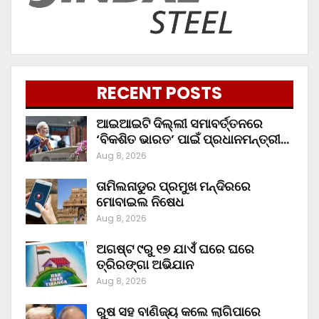
RECENT POSTS
ଆଇଆଇଟି ଦିଲ୍ଲୀ ସମାବର୍ତ୍ତନରେ
‘ବିକଶିତ ଭାରତ’ ପାଇଁ ପ୍ରଧାନମନ୍ତ୍ରୀ…
Aug 8, 2026
ତାମିଲନାଡୁର ପ୍ରମୁଖ ମନ୍ଦିରରେ
ମୋବାଇଲ ନିଷେଧ
Aug 8, 2026
ଅଗଷ୍ଟ ୯ରୁ ୧୭ ଯାଏଁ ଘରେ ଘରେ
ତ୍ରିରଙ୍ଗା ଅଭିଯାନ
Aug 8, 2026
ରୁଷ ସହ ବାଣିଜ୍ୟ କଲେ ଲାଗିପାରେ