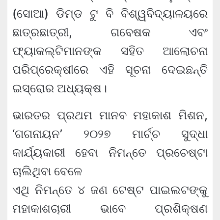
(ସୋଆ) ଡିମ୍‌ଡ ଟୁ ବି ବିଶ୍ୱବିଦ୍ୟାଳୟରେ
ଛାତ୍ରଛାତ୍ରୀ, ଗବେଷକ ଏବଂ
ଫ୍ୟାକଲ୍ଟିମାନଙ୍କ ସହିତ ଆଲୋଚନା
ପରିପ୍ରେକ୍ଷୀରେ ଏହି ସୂଚନା ଦେଇଛନ୍ତି
ଇସ୍ରୋର ଅଧ୍ୟକ୍ଷ।
ଭାରତର ପ୍ରଥମ ମାନବ ମହାକାଶ ମିଶନ,
‘ଗଗନାୟନ’ ୨୦୨୭ ମାର୍ଚ୍ଚ ସୁଦ୍ଧା
କାର୍ଯ୍ୟକାରୀ ହେବା ନିମନ୍ତେ ପ୍ରଚେଷ୍ଟା
ଚାଲିଥିବା ବେଳେ
ଏଥି ନିମନ୍ତେ ୪ ଜଣ ଟେଷ୍ଟ ପାଇଲଟଙ୍କୁ
ମହାକାଶଚାରୀ ଭାବେ ପ୍ରଶିକ୍ଷଣ