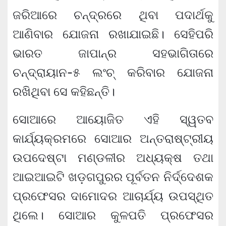
ଜରିଆରେ ଚନ୍ଦ୍ରରେ ଥିବା ପଦାର୍ଥକୁ
ଆଣିବାର ଯୋଜନା ରଖାଯାଇଛି। ସେହିପରି
ଭାରତ ଜାପାନ୍‌ର ସହଭାଗିତାରେ
ଚନ୍ଦ୍ରାୟାନ-୫ ଲଂଚ୍ କରିବାର ଯୋଜନା
ରଖିଥିବା ସେ କହିଛନ୍ତି।
ସୋଆରେ ଆୟୋଜିତ ଏହି ସ୍ୱତବ
କାର୍ଯ୍ୟକ୍ରମରେ ସୋଆର ଅନ୍ତରାଷ୍ଟ୍ରୀୟ
ଉପଦେଷ୍ଟା ମଣ୍ଡଳୀର ଅଧ୍ୟକ୍ଷ ତଥା
ଆଇଆଇଟି ଖଡ଼ଗପୁରର ପୂର୍ବତନ ନିର୍ଦ୍ଦେଶକ
ପ୍ରଫେସର ଦାମୋଦର ଆଚାର୍ଯ୍ୟ ଉପସ୍ଥିତ
ଥିଲେ। ସୋଆର କୁଳପତି ପ୍ରଫେସର