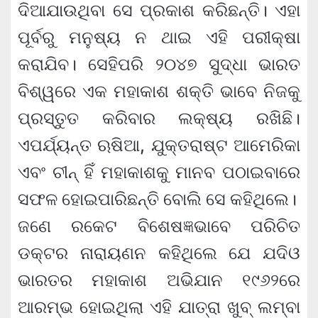
ଦିଆଯାଉଥିବା ସେ ପ୍ରକାଶ କରିଛନ୍ତି। ଏହା
ପୂର୍ବରୁ ମନୁଷ୍ୟ ନ ଥାଇ ଏହି ପରୀକ୍ଷା
କରାଯିବ। ସେହିପରି ୨୦୪୭ ସୁଦ୍ଧା ଭାରତ
ବିଶ୍ୱରେ ଏକ ମହାକାଶ ଶକ୍ତି ଭାବେ ନିଜକୁ
ପ୍ରସ୍ତୁତ କରିବାର ଲକ୍ଷ୍ୟ ରଖିଛି।
ଏପର୍ଯ୍ୟନ୍ତ ଋଷିଆ, ଯୁକ୍ତରାଷ୍ଟ ଆମେରିକା
ଏବଂ ଚୀନ୍ ହିଁ ମହାକାଶକୁ ମାନବ ପଠାଇବାରେ
ସଫଳ ହୋଇପାରିଛନ୍ତି ବୋଲି ସେ କହିଥିଲେ।
ଜଣେ ରକେଟ ବିଶେଷଜ୍ଞଭାବେ ପରିଚିତ
ଡକ୍ଟର ନାରାୟଣନ କହିଥିଲେ ଯେ ଯଦିଓ
ଭାରତର ମହାକାଶ ଅଭିଯାନ ୧୯୬୨ରେ
ଆରମ୍ଭ ହୋଇଥିଲା ଏହି ଯାତ୍ରା ଖୁବ୍ ଲମ୍ବା