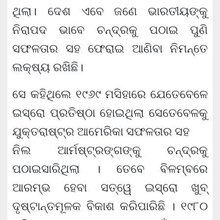
ଥିଲା। ଦେଶ ଏବେ ଜଣେ ଭାରତୀୟଙ୍କୁ
ନିରାପଦ ଭାବେ ଚନ୍ଦ୍ରକୁ ପଠାଇ ପୁଣି
ସଫଳତାର ସହ ଫେରାଇ ଆଣିବା ନିମନ୍ତେ
ଲକ୍ଷ୍ୟ ରଖିଛି।
ସେ କହିଥିଲେ ୧୯୬୯ ମସିହାରେ ଯେତେବେଳେ
ଇସ୍ରୋ ପ୍ରତିଷ୍ଠା ହୋଇଥିଲା ସେତେବେଳକୁ
ଯୁକ୍ତରାଷ୍ଟ୍ର ଆମେରିକା ସଫଳତାର ସହ
ନିଲ ଆର୍ମଷ୍ଟ୍ରଙ୍ଗଙ୍କୁ ଚନ୍ଦ୍ରକୁ
ପଠାଇସାରିଥିଲା । ତେବେ ବିଳମ୍ବରେ
ଆରମ୍ଭ ହେବା ସତ୍ୱେ ଇସ୍ରୋ ଖୁବ୍
ଦୃଷ୍ଟାନ୍ତମୂଳକ ବିକାଶ କରିପାରିଛି । ୧୯୮୦