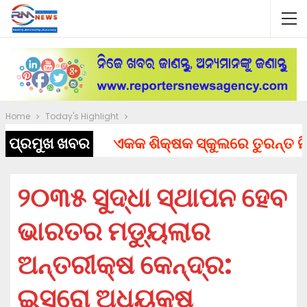
Home
Today's Highlight
ପ୍ରମୁଖ ଖବର
ଏକକ ଶିକ୍ଷକ ସ୍କୁଲରେ ତୁରନ୍ତ ନିଯୁକ୍
୨୦୩୫ ସୁଦ୍ଧା ସ୍ଥାପନ ହେବ
ଭାରତର ମଡ୍ୟୁଲାର
ଅନ୍ତରୀକ୍ଷ କେନ୍ଦ୍ର:
ଇସ୍ରୋ ଅଧ୍ୟକ୍ଷ