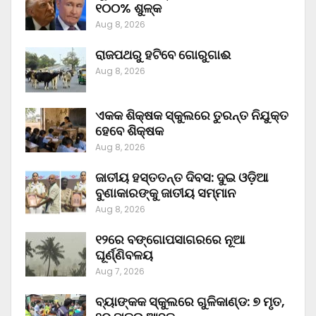
୧୦୦% ଶୁଳ୍କ
Aug 8, 2026
ରାଜପଥରୁ ହଟିବେ ଗୋରୁଗାଈ
Aug 8, 2026
ଏକକ ଶିକ୍ଷକ ସ୍କୁଲରେ ତୁରନ୍ତ ନିଯୁକ୍ତ
ହେବେ ଶିକ୍ଷକ
Aug 8, 2026
ଜାତୀୟ ହସ୍ତତନ୍ତ ଦିବସ: ଦୁଇ ଓଡ଼ିଆ
ବୁଣାକାରଙ୍କୁ ଜାତୀୟ ସମ୍ମାନ
Aug 8, 2026
୧୨ରେ ବଙ୍ଗୋପସାଗରରେ ନୂଆ
ଘୂର୍ଣ୍ଣିବଳୟ
Aug 7, 2026
ବ୍ୟାଙ୍କକ ସ୍କୁଲରେ ଗୁଳିକାଣ୍ଡ: ୭ ମୃତ,