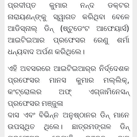
ପ୍ରଦୀପ୍ତ କୁମାର ନନ୍ଦ ଡକ୍ଟର
ନାରାୟଣନ୍‌ଙ୍କୁ ସ୍ୱାଗତ କରିଥିବା ବେଳେ
ଆଡିସ୍‌ନାଲ୍ ଡିନ୍ (ଷ୍ଟୁଡେଂଟ ଆଫେୟାର୍ସ)
ଆଇଟିଇଆର ପ୍ରଫେସର ରେଣୁ ଶର୍ମା
ଧନ୍ୟବାଦ ଅର୍ପଣ କରିଥିଲେ।
ଏହି ଅବସରରେ ଆଇଟିଇଆର୍‌ର ନିର୍ଦ୍ଦେଶକ
ପ୍ରଫେସର ମାନସ କୁମାର ମଲ୍ଲିକ୍‌,
କଂଟ୍ରୋଲର ଅଫ୍ ଏଗ୍‌ଜାମିନେସନ୍
ପ୍ରଫେସର ମଞ୍ଜୁଳା
ଦାସ ଏବଂ ବିଭିନ୍ନ ଅନୁଷ୍ଠାନର ଡିନ୍ ମାନେ
ଉପସ୍ଥିତ ଥିଲେ। ଛାତ୍ରମଙ୍ଗଳ ଡିନ୍