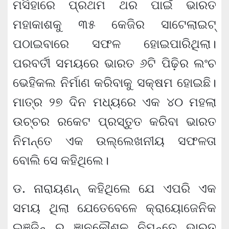
ମସିହାରେ ପ୍ରଥମ ଥର ପାଇଁ ଭାରତ
ମହାକାଶକୁ ୩୫ କେଜିର ସାଟେଲାଇଟ୍
ପଠାଇବାରେ ସଫଳ ହୋଇପାରିଥିଲା।
ପରବର୍ତୀ ସମୟରେ ଭାରତ ୬ଟି ପିଢ଼ିର ଲଂଚ
ଭେହିକଲ ନିର୍ମାଣ କରିବାକୁ ସକ୍ଷମ ହୋଇଛି।
ମାତ୍ର ୨୭ ଦିନ ମଧ୍ୟରେ ଏକ ୪୦ ମହଲା
ଉଚ୍ଚର ରକେଟ ପ୍ରସ୍ତୁତ କରିବା ଭାରତ
ନିମନ୍ତେ ଏକ ଉଲ୍ଲେଖନୀୟ ସଫଳତା
ବୋଲି ସେ କହିଥିଲେ।
ଡ. ନାରାୟଣନ୍ କହିଥିଲେ ଯେ ଏପରି ଏକ
ସମୟ ଥିଲା ଯେତେବେଳେ କ୍ରାୟୋଜେନିକ
ଇଞ୍ଜିନ୍ ର ଜ୍ଞାନକୌଶଳ ନିମନ୍ତେ ଭାରତ