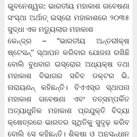
ଭୁବନେଶ୍ୱର: ଭାରତୀୟ ମହାକାଶ ଗବେଷଣା
ସଂସ୍ଥା ଅର୍ଥାତ୍ ଇସ୍ରୋ ମହାକାଶରେ ୨୦୩୫
ସୁଦ୍ଧା ଏକ ମଡ୍ୟୁଲାର ମହାକାଶ
କେନ୍ଦ୍ର – “ଭାରତୀୟ ଅନ୍ତରୀକ୍ଷ
ଷ୍ଟେସନ୍‌’’ ସ୍ଥାପନ କରିବାର ଯୋଜନା ରଖିଛି
ବୋଲି ବୁଧବାର ଇସ୍ରୋର ଅଧ୍ୟକ୍ଷ ତଥା
ମହାକାଶ ବିଭାଗର ସଚିବ ଡକ୍ଟର ଭି.
ନାରାୟଣନ୍ କହିଛନ୍ତି। ବିଏଏସ୍‌ର ସ୍ଥାପନା
ମହାକାଶ ଗବେଷଣା ଏବଂ ତତ୍‌ସମ୍ପର୍କିତ
ଅତ୍ୟାଧୁନିକ ମହାକାଶ ପ୍ରଯୁକ୍ତି ବିଦ୍ୟା
କ୍ଷେତ୍ରରେ ଭାରତର ସ୍ଥିତିକୁ ସୁଦୃଢ଼ କରିବ
ବୋଲି ସେ କହିଛନ୍ତି। ଶିକ୍ଷା ଓ ଅନୁସନ୍ଧାନ