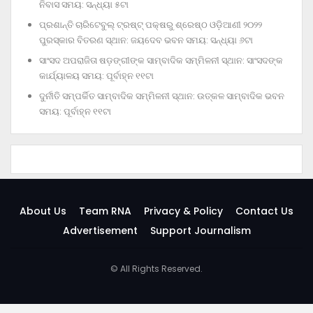
ନିବାସ ସମୟ: ସନ୍ଧ୍ୟା ୫ଟା
ପ୍ରଶାନ୍ତି ଚାରିଟେବୁଲ୍‌ ଟ୍ରଷ୍ଟ୍‌ ପକ୍ଷରୁ ଶ୍ରେଷ୍ଠ ଓଡ଼ିଆଣୀ ୨୦୨୨
ପୁରସ୍କାର ବିତରଣ ସ୍ଥାନ: ଜୟଦେବ ଭବନ ସମୟ: ସନ୍ଧ୍ୟା ୬ଟା
ସାଂସଦ ଅପରାଜିତା ଷଡ଼ଙ୍ଗୀଙ୍କ ସାମ୍ବାଦିକ ସମ୍ମିଳନୀ ସ୍ଥାନ: ସାଂସଦଙ୍କ
କାର୍ଯ୍ୟାଳୟ ସମୟ: ପୂର୍ବାହ୍ନ ୧୧ଟା
ଦୁର୍ନୀତି ସମ୍ପର୍କିତ ସାମ୍ବାଦିକ ସମ୍ମିଳନୀ ସ୍ଥାନ: ଉତ୍କଳ ସାମ୍ବାଦିକ ଭବନ
ସମୟ: ପୂର୍ବାହ୍ନ ୧୧ଟା
About Us
Team RNA
Privacy & Policy
Contact Us
Advertisement
Support Journalism
© All Rights Reserved.