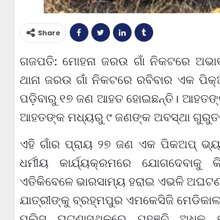
Share
ଗଜପତି: ମୋହନା ଜରଉ ଗାଁ ନିକଟରେ ଅଭାବ
ଥାନା ଜରଉ ଗାଁ ନିକଟରେ ରବିବାର ଏକ ପିକ୍‌ଅ
ପଡ଼ିବାରୁ ୧୭ ଜଣ ଆହତ ହୋଇଛନ୍ତି। ଆହତଙ୍କ
ଆହତଙ୍କ ମଧ୍ୟରୁ ୯ ଜଣଙ୍କ ଅବସ୍ଥା ଗୁରୁତର
ଏହି ଗାଁର ପ୍ରାୟ ୨୭ ଜଣ ଏକ ପିକଅପ୍ ଭ୍ୟା
ଧର୍ମୀୟ କାର୍ଯ୍ୟକ୍ରମରେ ଯୋଗଦେବାକୁ କ
ଏତିକିବେଳେ ଭାରସାମ୍ୟ ହରାଇ ଏଭଳି ଅଘଟଣ ଘ
ଯାତ୍ରୀଙ୍କୁ ବ୍ରହ୍ମପୁର ଏମକେସିଜି ମେଡିକା
ପୁଲିସ୍‌ ଘଟଣାସ୍ଥଳରେ ପହଞ୍ଚି ଅଧିକ