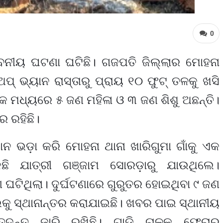
0
ନୀୟ ଘଟଣା ଘଟିଛି। ଗଜପତି ଜିଲ୍ଲାର ମୋହନା
ପ୍ ଭ୍ୟାନ ରାସ୍ତାରୁ ପ୍ରାୟ ୧୦ ଫୁଟ୍ ତଳକୁ ଖସି
 ମଧ୍ୟରେ ୫ ଜଣ ମହିଳା ଓ ୩ ଜଣ ଶିଶୁ ଅଛନ୍ତି।
 ରହିଛି।
ନ ଭଡ଼ା କରି ମୋହନା ଥାନା ଖାରିଗୁମା ଗାଁକୁ ଏକ
ିଛି ଯାତ୍ରୀ ଗଞ୍ଜାମ ସୋରଡ଼ାରୁ ଯାଉଥିଲେ।
ଟିଥିଲା। ଦୁର୍ଘଟଣାରେ ଗୁରୁତର ହୋଇଥିବା ୯ ଜଣ
ଲକୁ ସ୍ଥାନାନ୍ତର କରାଯାଇଛି। ଖବର ପାଇ ସ୍ଥାନୀୟ
 ତଦନ୍ତ ଜାରି ରଖିଛି। ଗାଡ଼ି ଚାଳକ ଫେରାର