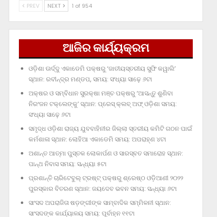
PREV
NEXT
1 of 954
ଆଜିର କାର୍ଯ୍ୟକ୍ରମ
ଓଡ଼ିଶା ଊର୍ଦ୍ଦୁ ଏକାଡେମି ପକ୍ଷରୁ ‘ଜାତୀୟସ୍ତରୀୟ ସୁଫି କୱାଲି’
ସ୍ଥାନ: ରବୀନ୍ଦ୍ର ମଣ୍ଡପ, ସମୟ: ସଂଧ୍ୟା ସାଢ଼େ ୬ଟା
ଅକ୍ଷର ଓ ସମ୍ବିଧାନ ସୁରକ୍ଷା ମଞ୍ଚ ପକ୍ଷରୁ ‘ଆସନ୍ତୁ ଶୁଣିବା
ନିରଂଜନ ଟକ୍‌ଲେଙ୍କୁ’ ସ୍ଥାନ: ପ୍ରେସ୍‌ କ୍ଲବ୍‌ ଅଫ୍‌ ଓଡ଼ିଶା ସମୟ:
ସଂଧ୍ୟା ସାଢ଼େ ୬ଟା
ସମୃଦ୍ଧ ଓଡ଼ିଶା ରାଜ୍ୟ ଯୁବବାହିନୀର ଜିଲ୍ଲା ସ୍ତରୀୟ କମିଟି ଗଠନ ପାଇଁ
କର୍ମଶାଳା ସ୍ଥାନ: ଲୋହିଆ ଏକାଡେମି ସମୟ: ଅପରାହ୍‌ଣ ୪ଟା
ଅଶାନ୍ତ ଆତ୍ମା ପୁସ୍ତକ ଲୋକାର୍ପଣ ଓ ସାରସ୍ବତ ସମାରୋହ ସ୍ଥାନ:
ପାନ୍ଥ ନିବାସ ସମୟ: ସନ୍ଧ୍ୟା ୫ଟା
ପ୍ରଶାନ୍ତି ଚାରିଟେବୁଲ୍‌ ଟ୍ରଷ୍ଟ୍‌ ପକ୍ଷରୁ ଶ୍ରେଷ୍ଠ ଓଡ଼ିଆଣୀ ୨୦୨୨
ପୁରସ୍କାର ବିତରଣ ସ୍ଥାନ: ଜୟଦେବ ଭବନ ସମୟ: ସନ୍ଧ୍ୟା ୬ଟା
ସାଂସଦ ଅପରାଜିତା ଷଡ଼ଙ୍ଗୀଙ୍କ ସାମ୍ବାଦିକ ସମ୍ମିଳନୀ ସ୍ଥାନ:
ସାଂସଦଙ୍କ କାର୍ଯ୍ୟାଳୟ ସମୟ: ପୂର୍ବାହ୍ନ ୧୧ଟା