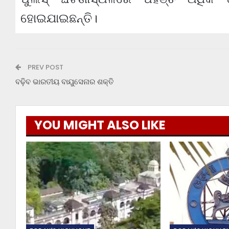
ହୋଇଯାଇଛନ୍ତି।
PREV POST
ବଢ଼ିବ ଭାରତୀୟ ବାୟୁସେନାର ଶକ୍ତି
YOU MIGHT ALSO LIKE