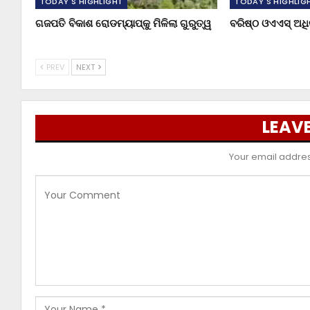
TODAY'S HIGHLIGHT
TODAY'S HIGHLIG
ଗଜପତି ବିକାଶ ରୋଡମ୍ୟାପ୍‌କୁ ମିଳିଲା ଗୁରୁତ୍ୱ
ବରିଷ୍ଠ ଓଏଏସ୍‌ ଅ
PREV
NEXT
LEAVE
Your email address