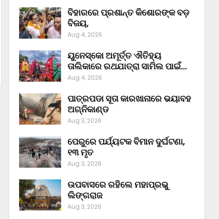
ବିହାରରେ ପ୍ରଶାନ୍ତ କିଶୋରଙ୍କ ବଡ଼
ବିଜୟ,
Aug 4, 2026
ୟୁନେସ୍କୋ ଅମୂର୍ତ୍ତ ଐତିହ୍ୟ
ତାଲିକାରେ ରଥଯାତ୍ରା ସାମିଲ ପାଇଁ…
Aug 4, 2026
ପାତ୍ରପଡା ସୂତା କାରଖାନାରେ ଭୟାବହ
ଅଗ୍ନିକାଣ୍ଡ
Aug 3, 2026
ପେରୁରେ ପର୍ଯ୍ୟଟକ ବିମାନ ଦୁର୍ଘଟଣା,
୧୩ ମୃତ
Aug 3, 2026
ଉପବାସରେ ରହିଲେ ମହାପ୍ରଭୁ
ଲିଙ୍ଗରାଜ
Aug 3, 2026