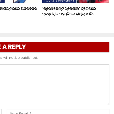
HT
TODAY'S HIGHLIGHT
ଧିକାରୀସ୍ତରରେ ଅଦଳବଦଳ
‘ପ୍ରେସିଡେଣ୍ଟ ସ୍ପେଶାଲ’ ଟ୍ରେନରେ
ବ୍ରହ୍ମପୁର ପହଞ୍ଚିଲେ ରାଷ୍ଟ୍ରପତି,
 A REPLY
 will not be published.