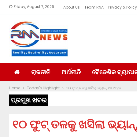
Friday, August 7, 2026
About Us
Team RNA
Privacy & Policy
ରାଜନୀତି
ଅର୍ଥନୀତି
ବୈଦେଶିକ ବ୍ୟାପା
Home
Today's Highlight
୧୦ ଫୁଟ୍‌ ତଳକୁ ଖସିଲା ଭ୍ୟାନ୍, ୧୭ ଆହତ
ପ୍ରମୁଖ ଖବର
୧୦ ଫୁଟ୍‌ ତଳକୁ ଖସିଲା ଭ୍ୟା