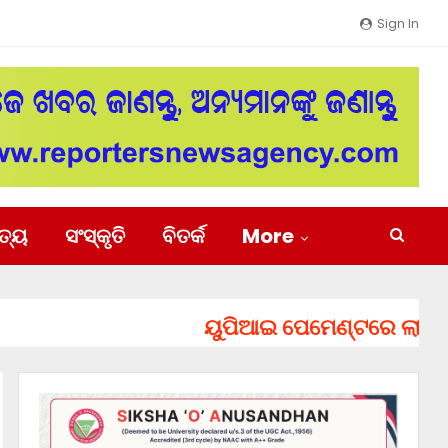
Sign In
ିତ୍ୟ
ସଂସ୍କୃତି
ବିତର୍କ
More
ୟୁପିଆଇ ପେମେଣ୍ଟରେ ଲାଗିପାରେ ଚା