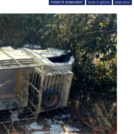
TODAY'S HIGHLIGHT
ଘଟଣା ଓ ଦୁର୍ଘଟଣା
ରାଜ୍ୟ ଖବର