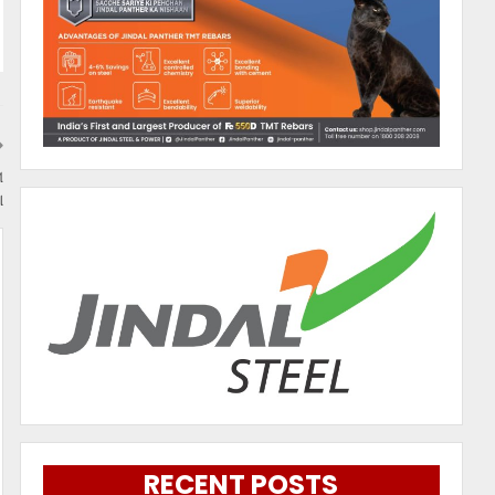
ମ
ା
RECENT POSTS