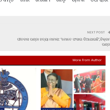
NEXT POST
ପୀତବାସ ପଣ୍ଡା ହତ୍ୟା ମାମଲା: ‘ମୋତେ ଫସାଇ ଦିଆଯାଇଛି’,ବିକ୍ର
ପଣ୍ଡ
More From Author