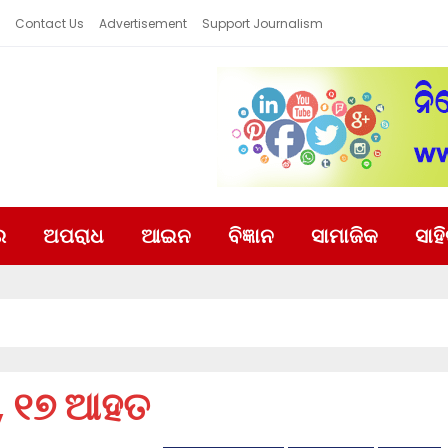
Contact Us
Advertisement
Support Journalism
ର
ଅପରାଧ
ଆଇନ
ବିଜ୍ଞାନ
ସାମାଜିକ
ସାହ
ନ୍, ୧୭ ଆହତ