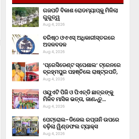
ଗଜପତି ବିକାଶ ରୋଡମ୍ୟାପ୍‌କୁ ମିଳିଲା
ଗୁରୁତ୍ୱ
Aug 4, 2026
ବରିଷ୍ଠ ଓଏଏସ୍‌ ଅଧିକାରୀସ୍ତରରେ
ଅଦଳବଦଳ
Aug 4, 2026
‘ପ୍ରେସିଡେଣ୍ଟ ସ୍ପେଶାଲ’ ଟ୍ରେନରେ
ବ୍ରହ୍ମପୁର ପହଞ୍ଚିଲେ ରାଷ୍ଟ୍ରପତି,
Aug 4, 2026
ଓୟୁଏଟି ପିଜି ଓ ପିଏଚ୍‌ଡି ଛାତ୍ରଙ୍କୁ
ମିଳିବ ମାସିକ ଭତ୍ତା, ଜାଣନ୍ତୁ…
Aug 4, 2026
ପେଟ୍ରୋଲ-ଡିଜେଲ ରପ୍ତାନି ଉପରେ
ବଢ଼ିଲା ୱିଣ୍ଡଫଲ ଟ୍ୟାକ୍ସ
Aug 4, 2026