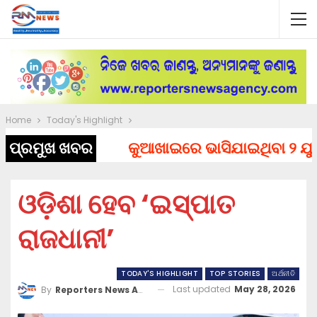
Home
Today's Highlight
ପ୍ରମୁଖ ଖବର
କୁଆଖାଇରେ ଭାସିଯାଇଥିବା ୨ ଯୁବକଙ
ଓଡ଼ିଶା ହେବ ‘ଇସ୍ପାତ
ରାଜଧାନୀ’
TODAY'S HIGHLIGHT
TOP STORIES
ଅର୍ଥନୀତି
Last updated
May 28, 2026
By
Reporters News Agency