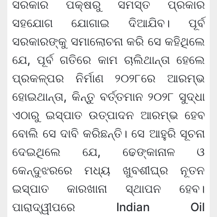
ସରକାର ପକ୍ଷରୁ ସମସ୍ତ ପ୍ରକାର
ସହଯୋଗ ଯୋଗାଇ ଦିଆଯିବ। ପୂର୍ବ
ସରକାରଙ୍କୁ ସମାଲୋଚନା କରି ସେ କହିଥିଲେ
ଯେ, ପୂର୍ବ ଗତିରେ କାମ ଚାଲିଥାନ୍ତା ହେଲେ
ପ୍ରକଳ୍ପର ନିର୍ମାଣ ୨୦୨୮ରେ ଆରମ୍ଭ
ହୋଇଥାନ୍ତା, କିନ୍ତୁ ବର୍ତ୍ତମାନ ୨୦୨୮ ସୁଦ୍ଧା
ଏଠାରୁ ଇସ୍ପାତ ଉତ୍ପାଦନ ଆରମ୍ଭ ହେବ
ବୋଲି ସେ ଦାବି କରିଛନ୍ତି। ସେ ଆହୁରି ସୂଚନା
ଦେଇଥିଲେ ଯେ, ଢେଙ୍କାନାଳ ଓ
କେନ୍ଦୁଝରରେ ମଧ୍ୟ ଖୁବଶୀଘ୍ର ନୂତନ
ଇସ୍ପାତ କାରଖାନା ସ୍ଥାପନ ହେବ।
ପାରାଦ୍ୱୀପରେ Indian Oil