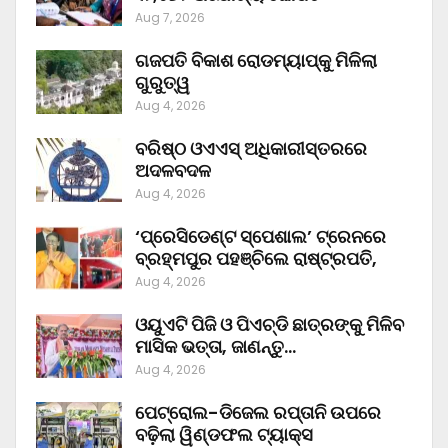
Aug 7, 2026
ଗଜପତି ବିକାଶ ରୋଡମ୍ୟାପ୍‌କୁ ମିଳିଲା
ଗୁରୁତ୍ୱ
Aug 4, 2026
ବରିଷ୍ଠ ଓଏଏସ୍‌ ଅଧିକାରୀସ୍ତରରେ
ଅଦଳବଦଳ
Aug 4, 2026
‘ପ୍ରେସିଡେଣ୍ଟ ସ୍ପେଶାଲ’ ଟ୍ରେନରେ
ବ୍ରହ୍ମପୁର ପହଞ୍ଚିଲେ ରାଷ୍ଟ୍ରପତି,
Aug 4, 2026
ଓୟୁଏଟି ପିଜି ଓ ପିଏଚ୍‌ଡି ଛାତ୍ରଙ୍କୁ ମିଳିବ
ମାସିକ ଭତ୍ତା, ଜାଣନ୍ତୁ…
Aug 4, 2026
ପେଟ୍ରୋଲ-ଡିଜେଲ ରପ୍ତାନି ଉପରେ
ବଢ଼ିଲା ୱିଣ୍ଡଫଲ ଟ୍ୟାକ୍ସ