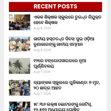
RECENT POSTS
ଏକକ ଶିକ୍ଷକ ସ୍କୁଲରେ ତୁରନ୍ତ ନିଯୁକ୍ତ
ହେବେ ଶିକ୍ଷକ
Aug 8, 2026
ଜାତୀୟ ହସ୍ତତନ୍ତ ଦିବସ: ଦୁଇ ଓଡ଼ିଆ
ବୁଣାକାରଙ୍କୁ ଜାତୀୟ ସମ୍ମାନ
Aug 8, 2026
୧୨ରେ ବଙ୍ଗୋପସାଗରରେ ନୂଆ
ଘୂର୍ଣ୍ଣିବଳୟ
Aug 7, 2026
ବ୍ୟାଙ୍କକ ସ୍କୁଲରେ ଗୁଳିକାଣ୍ଡ: ୭ ମୃତ,
୨୦ ଛାତ୍ର ଆହତ
Aug 7, 2026
୫୮.୩୬ ଲକ୍ଷ ଭୋଟରଙ୍କୁ ନୋଟିସ୍‌,
୧୨,୫୭୨ ଅଯୋଗ୍ୟ ଘୋଷିତ