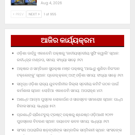
Aug 4, 2026
PREV
NEXT
1 of 955
ଆଜିର କାର୍ଯ୍ୟକ୍ରମ
ଓଡ଼ିଶା ଊର୍ଦ୍ଦୁ ଏକାଡେମି ପକ୍ଷରୁ ‘ଜାତୀୟସ୍ତରୀୟ ସୁଫି କୱାଲି’ ସ୍ଥାନ:
ରବୀନ୍ଦ୍ର ମଣ୍ଡପ, ସମୟ: ସଂଧ୍ୟା ସାଢ଼େ ୬ଟା
ଅକ୍ଷର ଓ ସମ୍ବିଧାନ ସୁରକ୍ଷା ମଞ୍ଚ ପକ୍ଷରୁ ‘ଆସନ୍ତୁ ଶୁଣିବା ନିରଂଜନ
ଟକ୍‌ଲେଙ୍କୁ’ ସ୍ଥାନ: ପ୍ରେସ୍‌ କ୍ଲବ୍‌ ଅଫ୍‌ ଓଡ଼ିଶା ସମୟ: ସଂଧ୍ୟା ସାଢ଼େ ୬ଟା
ସମୃଦ୍ଧ ଓଡ଼ିଶା ରାଜ୍ୟ ଯୁବବାହିନୀର ଜିଲ୍ଲା ସ୍ତରୀୟ କମିଟି ଗଠନ ପାଇଁ
କର୍ମଶାଳା ସ୍ଥାନ: ଲୋହିଆ ଏକାଡେମି ସମୟ: ଅପରାହ୍‌ଣ ୪ଟା
ଅଶାନ୍ତ ଆତ୍ମା ପୁସ୍ତକ ଲୋକାର୍ପଣ ଓ ସାରସ୍ବତ ସମାରୋହ ସ୍ଥାନ: ପାନ୍ଥ
ନିବାସ ସମୟ: ସନ୍ଧ୍ୟା ୫ଟା
ପ୍ରଶାନ୍ତି ଚାରିଟେବୁଲ୍‌ ଟ୍ରଷ୍ଟ୍‌ ପକ୍ଷରୁ ଶ୍ରେଷ୍ଠ ଓଡ଼ିଆଣୀ ୨୦୨୨
ପୁରସ୍କାର ବିତରଣ ସ୍ଥାନ: ଜୟଦେବ ଭବନ ସମୟ: ସନ୍ଧ୍ୟା ୬ଟା
ସାଂସଦ ଅପରାଜିତା ଷଡ଼ଙ୍ଗୀଙ୍କ ସାମ୍ବାଦିକ ସମ୍ମିଳନୀ ସ୍ଥାନ: ସାଂସଦଙ୍କ