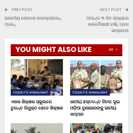
PREV POST
NEXT POST
ଭାରତୀୟ ରେଳରେ ହାଇଡ୍ରୋଜେନ୍
ଆସନ୍ତା ୩ ଦିନ ରାଜ୍ୟରେ
ଟ୍ରେନ୍‌
କାଳବୈଶାଖୀ ବର୍ଷା, ପବନ
ସମ୍ଭାବନା
YOU MIGHT ALSO LIKE
All
TODAY'S HIGHLIGHT
TODAY'S HIGHLIGHT
ଏକକ ଶିକ୍ଷକ ସ୍କୁଲରେ
ଜାତୀୟ ହସ୍ତତନ୍ତ ଦିବସ: ଦୁଇ
ତୁରନ୍ତ ନିଯୁକ୍ତ ହେବେ ଶିକ୍ଷକ
ଓଡ଼ିଆ ବୁଣାକାରଙ୍କୁ ଜାତୀୟ
ସମ୍ମାନ