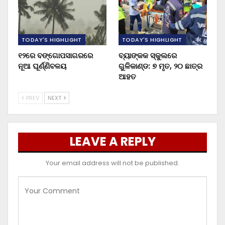
TODAY'S HIGHLIGHT
TODAY'S HIGHLIGHT
୧୨ରେ ବଙ୍ଗୋପସାଗରରେ
ବ୍ୟାଙ୍କକ ସ୍କୁଲରେ
ନୂଆ ଘୂର୍ଣ୍ଣିବଳୟ
ଗୁଳିକାଣ୍ଡ: ୭ ମୃତ, ୨୦ ଛାତ୍ର
ଆହତ
PREV
NEXT
LEAVE A REPLY
Your email address will not be published.