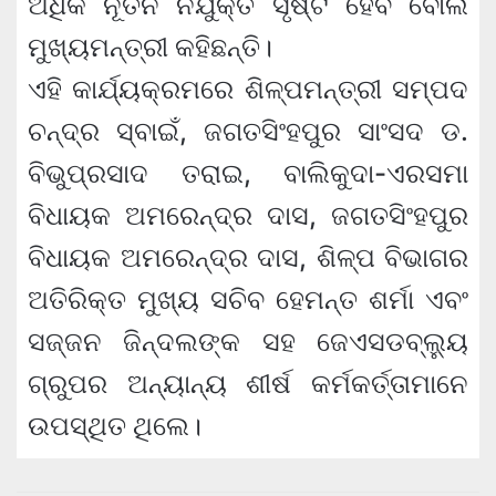
ଅଧିକ ନୂତନ ନିଯୁକ୍ତି ସୃଷ୍ଟି ହେବ ବୋଲି
ମୁଖ୍ୟମନ୍ତ୍ରୀ କହିଛନ୍ତି।
ଏହି କାର୍ଯ୍ୟକ୍ରମରେ ଶିଳ୍ପମନ୍ତ୍ରୀ ସମ୍ପଦ
ଚନ୍ଦ୍ର ସ୍ବାଇଁ, ଜଗତସିଂହପୁର ସାଂସଦ ଡ.
ବିଭୁପ୍ରସାଦ ତରାଇ, ବାଲିକୁଦା-ଏରସମା
ବିଧାୟକ ଅମରେନ୍ଦ୍ର ଦାସ, ଜଗତସିଂହପୁର
ବିଧାୟକ ଅମରେନ୍ଦ୍ର ଦାସ, ଶିଳ୍ପ ବିଭାଗର
ଅତିରିକ୍ତ ମୁଖ୍ୟ ସଚିବ ହେମନ୍ତ ଶର୍ମା ଏବଂ
ସଜ୍ଜନ ଜିନ୍ଦଲଙ୍କ ସହ ଜେଏସଡବ୍ଲ୍ୟୁ
ଗ୍ରୁପର ଅନ୍ୟାନ୍ୟ ଶୀର୍ଷ କର୍ମକର୍ତ୍ତାମାନେ
ଉପସ୍ଥିତ ଥିଲେ।