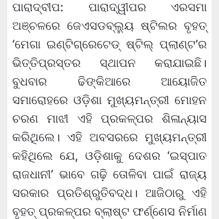
ପାରାଦ୍ବୀପ: ପାରାଦ୍ୱୀପର ଏରସମା
ଅଞ୍ଚଳରେ ଜେଏସଡବ୍ଲ୍ୟୁ ଷ୍ଟିଲର ବୃହତ୍
‘ମେଗା ଇଣ୍ଟିଗ୍ରେଟେଡ୍ ଷ୍ଟିଲ୍ ପ୍ଲାଣ୍ଟ’ର
ଭିତ୍ତିପ୍ରସ୍ତର ସ୍ଥାପନ କରାଯାଇଛି।
ବୁଧବାର ଢିଙ୍କିଆରେ ଆୟୋଜିତ
ସମାରୋହରେ ଓଡ଼ିଶା ମୁଖ୍ୟମନ୍ତ୍ରୀ ମୋହନ
ଚରଣ ମାଝୀ ଏହି ପ୍ରକଳ୍ପର ଶିଳାନ୍ୟାସ
କରିଥିଲେ। ଏହି ଅବସରରେ ମୁଖ୍ୟମନ୍ତ୍ରୀ
କହିଥିଲେ ଯେ, ଓଡ଼ିଶାକୁ ଦେଶର ‘ଇସ୍ପାତ
ରାଜଧାନୀ’ ଭାବେ ଗଢ଼ି ତୋଳିବା ପାଇଁ ରାଜ୍ୟ
ସରକାର ପ୍ରତିଶ୍ରୁତିବଦ୍ଧ। ଆଜିଠାରୁ ଏହି
ବୃହତ୍ ପ୍ରକଳ୍ପର ବ୍ଲାଷ୍ଟ ଫର୍ଣ୍ଣେସ ନିର୍ମାଣ