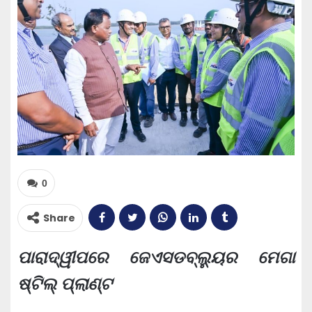
0
Share
ପାରାଦ୍ୱୀପରେ ଜେଏସଡବ୍ଲ୍ୟୁର ମେଗା
ଷ୍ଟିଲ୍ ପ୍ଲାଣ୍ଟ