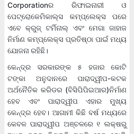
Corporationର ରିଫାଇନାରୀ ଓ
ପେଟ୍ରୋକେମିକାଲ୍ସ କମ୍ପ୍ଲେକ୍ସ ପରେ
ଏବେ କ୍ରୁଜ୍ ଟର୍ମିନାଲ୍ ଏବଂ ମେଗା ଜାହାଜ
ନିର୍ମାଣ କମ୍ପ୍ଲେକ୍ସ ପ୍ରତିଷ୍ଠା ପାଇଁ ମଧ୍ୟ
ଯୋଜନା ରହିଛି।
କେନ୍ଦ୍ର ସରକାରଙ୍କ ୫ ହଜାର କୋଟି
ଟଙ୍କା ଅନୁଦାନରେ ପାରାଦ୍ୱୀପ-କଟକ
ଅର୍ଥନୈତିକ କରିଡର (ବିସିପିପିଇଆର)ନିର୍ମାଣ
ହେବ ଏବଂ ପାରାଦ୍ୱୀପ ଏହାର ମୁଖ୍ୟ
କେନ୍ଦ୍ର ହେବ। ଆଗାମୀ କିଛି ବର୍ଷ ମଧ୍ୟରେ
କେବଳ ପାରାଦ୍ୱୀପ ଅଞ୍ଚଳରେ ୧ ଲକ୍ଷରୁ