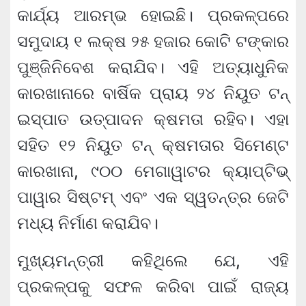
କାର୍ଯ୍ୟ ଆରମ୍ଭ ହୋଇଛି। ପ୍ରକଳ୍ପରେ
ସମୁଦାୟ ୧ ଲକ୍ଷ ୨୫ ହଜାର କୋଟି ଟଙ୍କାର
ପୁଞ୍ଜିନିବେଶ କରାଯିବ। ଏହି ଅତ୍ୟାଧୁନିକ
କାରଖାନାରେ ବାର୍ଷିକ ପ୍ରାୟ ୨୪ ନିୟୁତ ଟନ୍‌
ଇସ୍ପାତ ଉତ୍ପାଦନ କ୍ଷମତା ରହିବ। ଏହା
ସହିତ ୧୨ ନିୟୁତ ଟନ୍‌ କ୍ଷମତାର ସିମେଣ୍ଟ
କାରଖାନା, ୯୦୦ ମେଗାୱାଟର କ୍ୟାପ୍ଟିଭ୍
ପାୱାର ସିଷ୍ଟମ୍ ଏବଂ ଏକ ସ୍ୱତନ୍ତ୍ର ଜେଟି
ମଧ୍ୟ ନିର୍ମାଣ କରାଯିବ।
ମୁଖ୍ୟମନ୍ତ୍ରୀ କହିଥିଲେ ଯେ, ଏହି
ପ୍ରକଳ୍ପକୁ ସଫଳ କରିବା ପାଇଁ ରାଜ୍ୟ