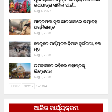
ରଥଯାତ୍ରା ସାମିଲ ପାଇଁ…
Aug 4, 2026
ପାତ୍ରପଡା ସୂତା କାରଖାନାରେ ଭୟାବହ
ଅଗ୍ନିକାଣ୍ଡ
Aug 3, 2026
ପେରୁରେ ପର୍ଯ୍ୟଟକ ବିମାନ ଦୁର୍ଘଟଣା, ୧୩
ମୃତ
Aug 3, 2026
ଉପବାସରେ ରହିଲେ ମହାପ୍ରଭୁ
ଲିଙ୍ଗରାଜ
Aug 3, 2026
PREV
NEXT
1 of 954
ଆଜିର କାର୍ଯ୍ୟକ୍ରମ