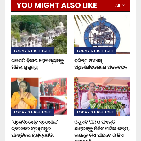
YOU MIGHT ALSO LIKE
All
TODAY'S HIGHLIGHT
TODAY'S HIGHLIGHT
ଗଜପତି ବିକାଶ ରୋଡମ୍ୟାପ୍‌କୁ
ବରିଷ୍ଠ ଓଏଏସ୍‌
ମିଳିଲା ଗୁରୁତ୍ୱ
ଅଧିକାରୀସ୍ତରରେ ଅଦଳବଦଳ
TODAY'S HIGHLIGHT
TODAY'S HIGHLIGHT
‘ପ୍ରେସିଡେଣ୍ଟ ସ୍ପେଶାଲ’
ଓୟୁଏଟି ପିଜି ଓ ପିଏଚ୍‌ଡି
ଟ୍ରେନରେ ବ୍ରହ୍ମପୁର
ଛାତ୍ରଙ୍କୁ ମିଳିବ ମାସିକ ଭତ୍ତା,
ପହଞ୍ଚିଲେ ରାଷ୍ଟ୍ରପତି,
ଜାଣନ୍ତୁ କିଏ ପାଇବେ ଓ କିଏ