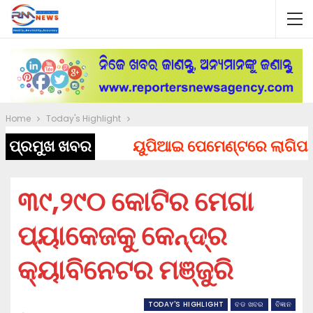
Home
Today's Highlight
ପ୍ରମୁଖ ଖବର
ୟୁପିଆଇ ପେମେଣ୍ଟରେ ଲାଗିପାରେ ଚ
୩୯,୨୯୦ କୋଟିର ମେଗା
ପ୍ୟାକେଜକୁ କେନ୍ଦ୍ର
କ୍ୟାବିନେଟର ମଞ୍ଜୁରି
TODAY'S HIGHLIGHT
ବଡ ଖବର
ବିଜ୍ଞାନ