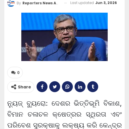
Last updated
Jun 3, 2026
By
Reporters News Agency
0
Share
ନ୍ୟୁଜ୍ ବ୍ୟୁରୋ: ଦେଶର ଭିତ୍ତିଭୂମି ବିକାଶ,
ବିମାନ ଚଳାଚଳ କ୍ଷେତ୍ରର ସ୍ଥିରତା ଏବଂ
ପରିବେଶ ସୁରକ୍ଷାକୁ ଲକ୍ଷ୍ୟ କରି କେନ୍ଦ୍ର