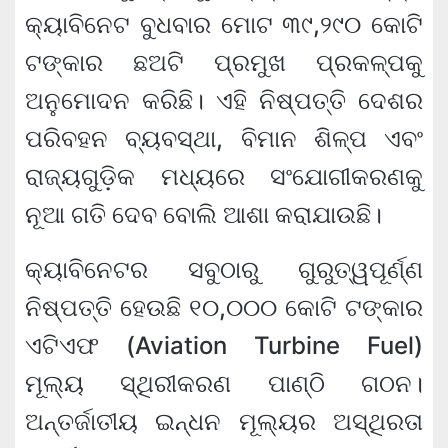
କ୍ୟାବିନେଟ ବୁଧବାର ମୋଟ ୩୯,୨୯୦ କୋଟି
ଟଙ୍କାର ଛଅଟି ପ୍ରମୁଖ ପ୍ରକଳ୍ପକୁ
ଅନୁମୋଦନ କରିଛି। ଏହି ନିଷ୍ପତ୍ତି ଦେଶର
ପରିବହନ ବ୍ୟବସ୍ଥା, ବିମାନ ଶିଳ୍ପ ଏବଂ
ରାଜ୍ୟଗୁଡ଼ିକ ମଧ୍ୟରେ ସଂଯୋଗୀକରଣକୁ
ନୂଆ ଗତି ଦେବ ବୋଲି ଆଶା କରାଯାଉଛି।
କ୍ୟାବିନେଟର ସବୁଠାରୁ ଗୁରୁତ୍ୱପୂର୍ଣ୍ଣ
ନିଷ୍ପତ୍ତି ହେଉଛି ୧୦,୦୦୦ କୋଟି ଟଙ୍କାର
ଏଟିଏଫ (Aviation Turbine Fuel)
ମୂଲ୍ୟ ସ୍ଥିରୀକରଣ ପାଣ୍ଠି ଗଠନ।
ଅନ୍ତର୍ଜାତୀୟ ଇନ୍ଧନ ମୂଲ୍ୟର ଅସ୍ଥିରତା