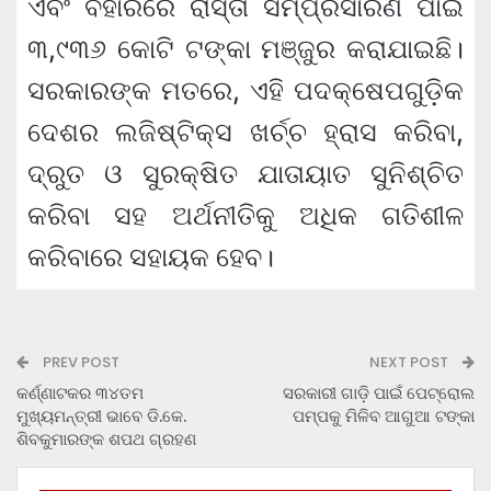
ଏବଂ ବିହାରରେ ରାସ୍ତା ସମ୍ପ୍ରସାରଣ ପାଇଁ
୩,୯୩୬ କୋଟି ଟଙ୍କା ମଞ୍ଜୁର କରାଯାଇଛି।
ସରକାରଙ୍କ ମତରେ, ଏହି ପଦକ୍ଷେପଗୁଡ଼ିକ
ଦେଶର ଲଜିଷ୍ଟିକ୍ସ ଖର୍ଚ୍ଚ ହ୍ରାସ କରିବା,
ଦ୍ରୁତ ଓ ସୁରକ୍ଷିତ ଯାତାୟାତ ସୁନିଶ୍ଚିତ
କରିବା ସହ ଅର୍ଥନୀତିକୁ ଅଧିକ ଗତିଶୀଳ
କରିବାରେ ସହାୟକ ହେବ।
PREV POST
NEXT POST
କର୍ଣ୍ଣାଟକର ୩୪ତମ
ସରକାରୀ ଗାଡ଼ି ପାଇଁ ପେଟ୍ରୋଲ
ମୁଖ୍ୟମନ୍ତ୍ରୀ ଭାବେ ଡି.କେ.
ପମ୍ପକୁ ମିଳିବ ଆଗୁଆ ଟଙ୍କା
ଶିବକୁମାରଙ୍କ ଶପଥ ଗ୍ରହଣ