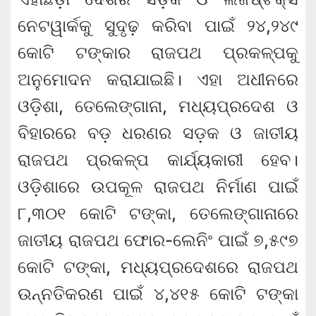
ନେଟୱାର୍କକୁ ସୁଦୃଢ଼ କରିବା ପାଇଁ ୨୪,୨୪୯
କୋଟି ଟଙ୍କାର ରାଜପଥ ପ୍ରକଳ୍ପକୁ
ଅନୁମୋଦନ କରାଯାଇଛି। ଏହା ଅଧୀନରେ
ଓଡ଼ିଶା, ତେଲେଙ୍ଗାନା, ମଧ୍ୟପ୍ରଦେଶ ଓ
ବିହାରରେ ବଡ଼ ଧରଣର ସଡ଼କ ଓ ଜାତୀୟ
ରାଜପଥ ପ୍ରକଳ୍ପ କାର୍ଯ୍ୟକାରୀ ହେବ।
ଓଡ଼ିଶାରେ ଉପକୂଳ ରାଜପଥ ନିର୍ମାଣ ପାଇଁ
୮,୩୦୧ କୋଟି ଟଙ୍କା, ତେଲେଙ୍ଗାନାରେ
ଜାତୀୟ ରାଜପଥ ଫୋର-ଲେନିଂ ପାଇଁ ୭,୫୯୭
କୋଟି ଟଙ୍କା, ମଧ୍ୟପ୍ରଦେଶରେ ରାଜପଥ
ଉନ୍ନତିକରଣ ପାଇଁ ୪,୪୧୫ କୋଟି ଟଙ୍କା