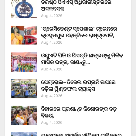
ବରିଷ୍ଠ ଓଏଏସ୍‌ ଅଧିକାରୀସ୍ତରରେ
ଅଦଳବଦଳ
Aug 4, 2026
‘ପ୍ରେସିଡେଣ୍ଟ ସ୍ପେଶାଲ’ ଟ୍ରେନରେ
ବ୍ରହ୍ମପୁର ପହଞ୍ଚିଲେ ରାଷ୍ଟ୍ରପତି,
Aug 4, 2026
ଓୟୁଏଟି ପିଜି ଓ ପିଏଚ୍‌ଡି ଛାତ୍ରଙ୍କୁ ମିଳିବ
ମାସିକ ଭତ୍ତା, ଜାଣନ୍ତୁ…
Aug 4, 2026
ପେଟ୍ରୋଲ-ଡିଜେଲ ରପ୍ତାନି ଉପରେ
ବଢ଼ିଲା ୱିଣ୍ଡଫଲ ଟ୍ୟାକ୍ସ
Aug 4, 2026
ବିହାରରେ ପ୍ରଶାନ୍ତ କିଶୋରଙ୍କ ବଡ଼
ବିଜୟ,
Aug 4, 2026
ୟୁନେସ୍କୋ ଅମୂର୍ତ୍ତ ଐତିହ୍ୟ ତାଲିକାରେ