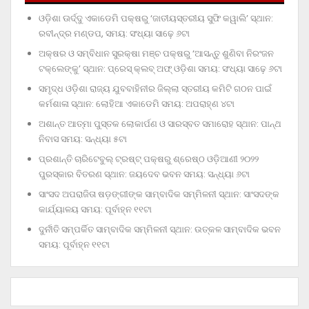
ଓଡ଼ିଶା ଊର୍ଦ୍ଦୁ ଏକାଡେମି ପକ୍ଷରୁ ‘ଜାତୀୟସ୍ତରୀୟ ସୁଫି କୱାଲି’ ସ୍ଥାନ:
ରବୀନ୍ଦ୍ର ମଣ୍ଡପ, ସମୟ: ସଂଧ୍ୟା ସାଢ଼େ ୬ଟା
ଅକ୍ଷର ଓ ସମ୍ବିଧାନ ସୁରକ୍ଷା ମଞ୍ଚ ପକ୍ଷରୁ ‘ଆସନ୍ତୁ ଶୁଣିବା ନିରଂଜନ
ଟକ୍‌ଲେଙ୍କୁ’ ସ୍ଥାନ: ପ୍ରେସ୍‌ କ୍ଲବ୍‌ ଅଫ୍‌ ଓଡ଼ିଶା ସମୟ: ସଂଧ୍ୟା ସାଢ଼େ ୬ଟା
ସମୃଦ୍ଧ ଓଡ଼ିଶା ରାଜ୍ୟ ଯୁବବାହିନୀର ଜିଲ୍ଲା ସ୍ତରୀୟ କମିଟି ଗଠନ ପାଇଁ
କର୍ମଶାଳା ସ୍ଥାନ: ଲୋହିଆ ଏକାଡେମି ସମୟ: ଅପରାହ୍‌ଣ ୪ଟା
ଅଶାନ୍ତ ଆତ୍ମା ପୁସ୍ତକ ଲୋକାର୍ପଣ ଓ ସାରସ୍ବତ ସମାରୋହ ସ୍ଥାନ: ପାନ୍ଥ
ନିବାସ ସମୟ: ସନ୍ଧ୍ୟା ୫ଟା
ପ୍ରଶାନ୍ତି ଚାରିଟେବୁଲ୍‌ ଟ୍ରଷ୍ଟ୍‌ ପକ୍ଷରୁ ଶ୍ରେଷ୍ଠ ଓଡ଼ିଆଣୀ ୨୦୨୨
ପୁରସ୍କାର ବିତରଣ ସ୍ଥାନ: ଜୟଦେବ ଭବନ ସମୟ: ସନ୍ଧ୍ୟା ୬ଟା
ସାଂସଦ ଅପରାଜିତା ଷଡ଼ଙ୍ଗୀଙ୍କ ସାମ୍ବାଦିକ ସମ୍ମିଳନୀ ସ୍ଥାନ: ସାଂସଦଙ୍କ
କାର୍ଯ୍ୟାଳୟ ସମୟ: ପୂର୍ବାହ୍ନ ୧୧ଟା
ଦୁର୍ନୀତି ସମ୍ପର୍କିତ ସାମ୍ବାଦିକ ସମ୍ମିଳନୀ ସ୍ଥାନ: ଉତ୍କଳ ସାମ୍ବାଦିକ ଭବନ
ସମୟ: ପୂର୍ବାହ୍ନ ୧୧ଟା