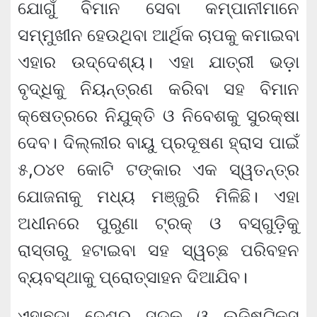
ଯୋଗୁଁ ବିମାନ ସେବା କମ୍ପାନୀମାନେ
ସମ୍ମୁଖୀନ ହେଉଥିବା ଆର୍ଥିକ ଚାପକୁ କମାଇବା
ଏହାର ଉଦ୍ଦେଶ୍ୟ। ଏହା ଯାତ୍ରୀ ଭଡ଼ା
ବୃଦ୍ଧିକୁ ନିୟନ୍ତ୍ରଣ କରିବା ସହ ବିମାନ
କ୍ଷେତ୍ରରେ ନିଯୁକ୍ତି ଓ ନିବେଶକୁ ସୁରକ୍ଷା
ଦେବ। ଦିଲ୍ଲୀର ବାୟୁ ପ୍ରଦୂଷଣ ହ୍ରାସ ପାଇଁ
୫,୦୪୧ କୋଟି ଟଙ୍କାର ଏକ ସ୍ୱତନ୍ତ୍ର
ଯୋଜନାକୁ ମଧ୍ୟ ମଞ୍ଜୁରି ମିଳିଛି। ଏହା
ଅଧୀନରେ ପୁରୁଣା ଟ୍ରକ୍ ଓ ବସ୍‌ଗୁଡ଼ିକୁ
ରାସ୍ତାରୁ ହଟାଇବା ସହ ସ୍ୱଚ୍ଛ ପରିବହନ
ବ୍ୟବସ୍ଥାକୁ ପ୍ରୋତ୍ସାହନ ଦିଆଯିବ।
ଏହାଛଡ଼ା ଦେଶର ସଡ଼କ ଓ ଲଜିଷ୍ଟିକ୍ସ