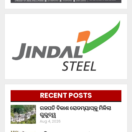
RECENT POSTS
ଗଜପତି ବିକାଶ ରୋଡମ୍ୟାପ୍‌କୁ ମିଳିଲା
ଗୁରୁତ୍ୱ
Aug 4, 2026