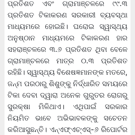
ପ୍ରତିଶତ ଏବଂ ଗ୍ରାମାଞ୍ଚଳରେ ୯୯.୩
ପ୍ରତିଶତ ଟିକାକରଣ ସରକାରୀ ବ୍ୟବସ୍ଥା
ମାଧ୍ୟମରେ ହୋଇଛି। ଘରୋଇ ସ୍ୱାସ୍ଥ୍ୟ
ଅନୁଷ୍ଠାନ ମାଧ୍ୟମରେ ଟିକାକରଣ ହାର
ସହରାଞ୍ଚଳରେ ୩.୬ ପ୍ରତିଶତ ଥିବା ବେଳେ
ଗ୍ରାମାଞ୍ଚଳରେ ମାତ୍ର ୦.୩ ପ୍ରତିଶତ
ରହିଛି। ସ୍ୱାସ୍ଥ୍ୟ ବିଶେଷଜ୍ଞମାନଙ୍କ ମତରେ,
ଜନ୍ମ ପରଠାରୁ ଶିଶୁଙ୍କୁ ନିର୍ଦ୍ଧାରିତ ସମୟରେ
ଟିକା ଦେବା ଦ୍ୱାରା ଅନେକ ଗୁରୁତର ରୋଗରୁ
ସୁରକ୍ଷା ମିଳିଥାଏ। ଏଥିପାଇଁ ସରକାର
ନିୟମିତ ଭାବେ ଅଭିଭାବକଙ୍କୁ ସଚେତନ
କରିଆସୁଛନ୍ତି। ଏନ୍‌ଏଫ୍‌ଏଚ୍‌ଏସ୍‌-୬ ରିପୋର୍ଟର