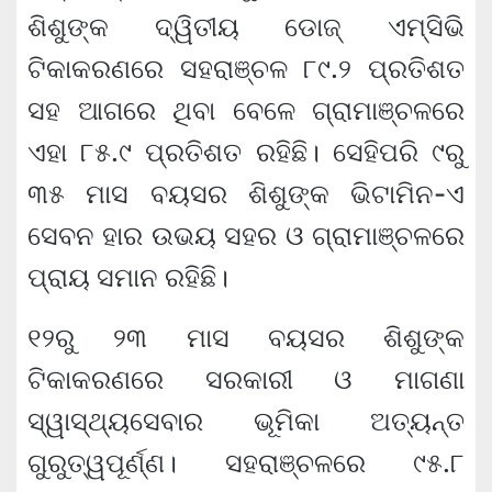
ଶିଶୁଙ୍କ ଦ୍ୱିତୀୟ ଡୋଜ୍ ଏମ୍‌ସିଭି
ଟିକାକରଣରେ ସହରାଞ୍ଚଳ ୮୯.୨ ପ୍ରତିଶତ
ସହ ଆଗରେ ଥିବା ବେଳେ ଗ୍ରାମାଞ୍ଚଳରେ
ଏହା ୮୫.୯ ପ୍ରତିଶତ ରହିଛି। ସେହିପରି ୯ରୁ
୩୫ ମାସ ବୟସର ଶିଶୁଙ୍କ ଭିଟାମିନ-ଏ
ସେବନ ହାର ଉଭୟ ସହର ଓ ଗ୍ରାମାଞ୍ଚଳରେ
ପ୍ରାୟ ସମାନ ରହିଛି।
୧୨ରୁ ୨୩ ମାସ ବୟସର ଶିଶୁଙ୍କ
ଟିକାକରଣରେ ସରକାରୀ ଓ ମାଗଣା
ସ୍ୱାସ୍ଥ୍ୟସେବାର ଭୂମିକା ଅତ୍ୟନ୍ତ
ଗୁରୁତ୍ୱପୂର୍ଣ୍ଣ। ସହରାଞ୍ଚଳରେ ୯୫.୮