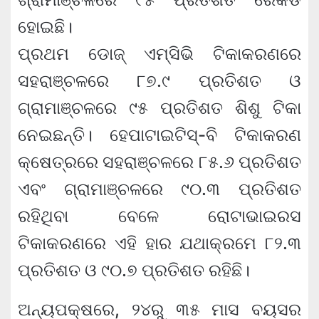
ହୋଇଛି।
ପ୍ରଥମ ଡୋଜ୍ ଏମ୍‌ସିଭି ଟିକାକରଣରେ
ସହରାଞ୍ଚଳରେ ୮୭.୯ ପ୍ରତିଶତ ଓ
ଗ୍ରାମାଞ୍ଚଳରେ ୯୫ ପ୍ରତିଶତ ଶିଶୁ ଟିକା
ନେଇଛନ୍ତି। ହେପାଟାଇଟିସ୍-ବି ଟିକାକରଣ
କ୍ଷେତ୍ରରେ ସହରାଞ୍ଚଳରେ ୮୫.୬ ପ୍ରତିଶତ
ଏବଂ ଗ୍ରାମାଞ୍ଚଳରେ ୯୦.୩ ପ୍ରତିଶତ
ରହିଥିବା ବେଳେ ରୋଟାଭାଇରସ
ଟିକାକରଣରେ ଏହି ହାର ଯଥାକ୍ରମେ ୮୨.୩
ପ୍ରତିଶତ ଓ ୯୦.୭ ପ୍ରତିଶତ ରହିଛି।
ଅନ୍ୟପକ୍ଷରେ, ୨୪ରୁ ୩୫ ମାସ ବୟସର