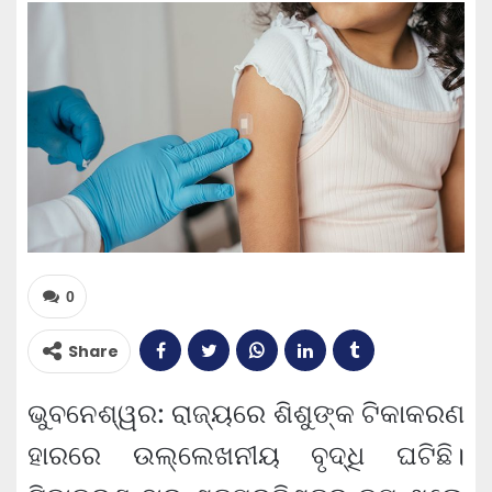
0
Share
ଭୁବନେଶ୍ୱର: ରାଜ୍ୟରେ ଶିଶୁଙ୍କ ଟିକାକରଣ
ହାରରେ ଉଲ୍ଲେଖନୀୟ ବୃଦ୍ଧି ଘଟିଛି।