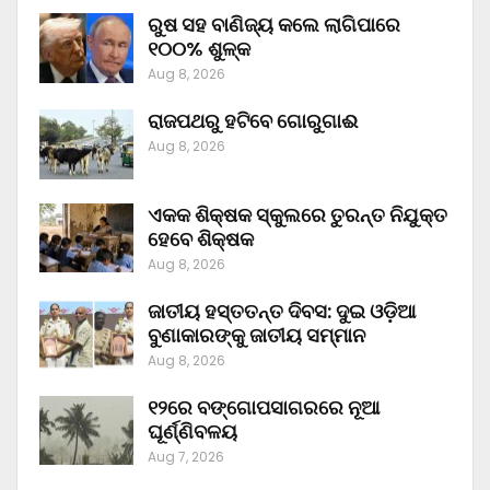
ରୁଷ ସହ ବାଣିଜ୍ୟ କଲେ ଲାଗିପାରେ
୧୦୦% ଶୁଳ୍କ
Aug 8, 2026
ରାଜପଥରୁ ହଟିବେ ଗୋରୁଗାଈ
Aug 8, 2026
ଏକକ ଶିକ୍ଷକ ସ୍କୁଲରେ ତୁରନ୍ତ ନିଯୁକ୍ତ
ହେବେ ଶିକ୍ଷକ
Aug 8, 2026
ଜାତୀୟ ହସ୍ତତନ୍ତ ଦିବସ: ଦୁଇ ଓଡ଼ିଆ
ବୁଣାକାରଙ୍କୁ ଜାତୀୟ ସମ୍ମାନ
Aug 8, 2026
୧୨ରେ ବଙ୍ଗୋପସାଗରରେ ନୂଆ
ଘୂର୍ଣ୍ଣିବଳୟ
Aug 7, 2026