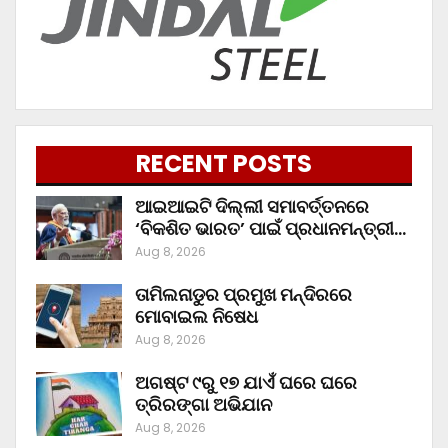
RECENT POSTS
ଆଇଆଇଟି ଦିଲ୍ଲୀ ସମାବର୍ତ୍ତନରେ
‘ବିକଶିତ ଭାରତ’ ପାଇଁ ପ୍ରଧାନମନ୍ତ୍ରୀ…
Aug 8, 2026
ତାମିଲନାଡୁର ପ୍ରମୁଖ ମନ୍ଦିରରେ
ମୋବାଇଲ ନିଷେଧ
Aug 8, 2026
ଅଗଷ୍ଟ ୯ରୁ ୧୭ ଯାଏଁ ଘରେ ଘରେ
ତ୍ରିରଙ୍ଗା ଅଭିଯାନ
Aug 8, 2026