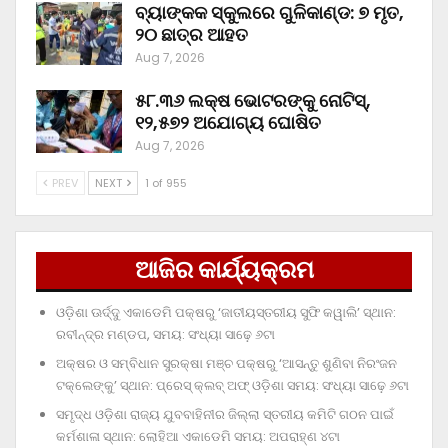
ବ୍ୟାଙ୍କକ ସ୍କୁଲରେ ଗୁଳିକାଣ୍ଡ: ୭ ମୃତ,
୨୦ ଛାତ୍ର ଆହତ
Aug 7, 2026
୫୮.୩୬ ଲକ୍ଷ ଭୋଟରଙ୍କୁ ନୋଟିସ୍‌,
୧୨,୫୭୨ ଅଯୋଗ୍ୟ ଘୋଷିତ
Aug 7, 2026
PREV
NEXT
1 of 955
ଆଜିର କାର୍ଯ୍ୟକ୍ରମ
ଓଡ଼ିଶା ଊର୍ଦ୍ଦୁ ଏକାଡେମି ପକ୍ଷରୁ ‘ଜାତୀୟସ୍ତରୀୟ ସୁଫି କୱାଲି’ ସ୍ଥାନ:
ରବୀନ୍ଦ୍ର ମଣ୍ଡପ, ସମୟ: ସଂଧ୍ୟା ସାଢ଼େ ୬ଟା
ଅକ୍ଷର ଓ ସମ୍ବିଧାନ ସୁରକ୍ଷା ମଞ୍ଚ ପକ୍ଷରୁ ‘ଆସନ୍ତୁ ଶୁଣିବା ନିରଂଜନ
ଟକ୍‌ଲେଙ୍କୁ’ ସ୍ଥାନ: ପ୍ରେସ୍‌ କ୍ଲବ୍‌ ଅଫ୍‌ ଓଡ଼ିଶା ସମୟ: ସଂଧ୍ୟା ସାଢ଼େ ୬ଟା
ସମୃଦ୍ଧ ଓଡ଼ିଶା ରାଜ୍ୟ ଯୁବବାହିନୀର ଜିଲ୍ଲା ସ୍ତରୀୟ କମିଟି ଗଠନ ପାଇଁ
କର୍ମଶାଳା ସ୍ଥାନ: ଲୋହିଆ ଏକାଡେମି ସମୟ: ଅପରାହ୍‌ଣ ୪ଟା