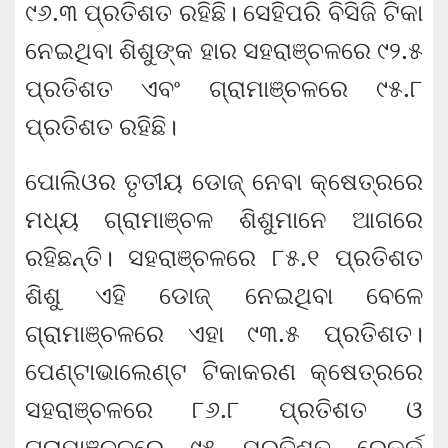
୯୬.୩ ପ୍ରତିଶତ ରହିଛି। ସେହିପରି ବିସିଜି ଟିକା
ନେଇଥିବା ଶିଶୁଙ୍କ ହାର ସହରାଞ୍ଚଳରେ ୯୨.୫
ପ୍ରତିଶତ ଏବଂ ଗ୍ରାମାଞ୍ଚଳରେ ୯୫.୮
ପ୍ରତିଶତ ରହିଛି।
ପୋଲିଓର ତୃତୀୟ ଡୋଜ୍ ନେବା କ୍ଷେତ୍ରରେ
ମଧ୍ୟ ଗ୍ରାମାଞ୍ଚଳ ଶିଶୁମାନେ ଆଗରେ
ରହିଛନ୍ତି। ସହରାଞ୍ଚଳରେ ୮୫.୧ ପ୍ରତିଶତ
ଶିଶୁ ଏହି ଡୋଜ୍ ନେଇଥିବା ବେଳେ
ଗ୍ରାମାଞ୍ଚଳରେ ଏହା ୯୩.୫ ପ୍ରତିଶତ।
ପେଣ୍ଟାଭାଲେଣ୍ଟ ଟିକାକରଣ କ୍ଷେତ୍ରରେ
ସହରାଞ୍ଚଳରେ ୮୬.୮ ପ୍ରତିଶତ ଓ
ଗ୍ରାମାଞ୍ଚଳରେ ୯୫ ପ୍ରତିଶତ ରେକର୍ଡ