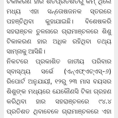
ଟିକାକରଣ ହାର ଶତପ୍ରତିଶତରୁ କମ୍ ଥିଲେ
ମଧ୍ୟ ଏହା ସନ୍ତୋଷଜନକ ସ୍ତରରେ
ପହଞ୍ଚିଥିବା କୁହାଯାଇଛି। ବିଶେଷକରି
ସହରାଞ୍ଚଳ ତୁଳନାରେ ଗ୍ରାମାଞ୍ଚଳରେ ଶିଶୁ
ଟିକାକରଣ ହାର ଅଧିକ ରହିଥିବା ତଥ୍ୟ
ସାମ୍ନାକୁ ଆସିଛି।
ନିକଟରେ ପ୍ରକାଶିତ ଜାତୀୟ ପରିବାର
ସ୍ବାସ୍ଥ୍ୟ ସର୍ଭେ (ଏନ୍‌ଏଫ୍‌ଏଚ୍‌ଏସ୍‌-୬)
ରିପୋର୍ଟ ଅନୁଯାୟୀ, ୧୨ରୁ ୨୩ ମାସ ବୟସର
ଶିଶୁଙ୍କ ମଧ୍ୟରେ ଯେକୌଣସି ଟିକା ଗ୍ରହଣ
କରିଥିବା ହାର ସହରାଞ୍ଚଳରେ ୯୪.୪
ପ୍ରତିଶତ ଥିବାବେଳେ ଗ୍ରାମାଞ୍ଚଳରେ ଏହା