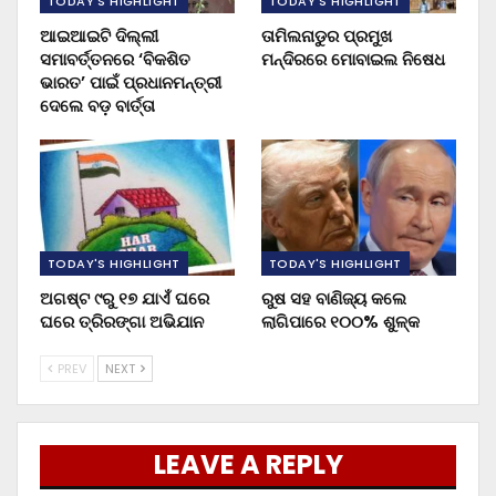
TODAY'S HIGHLIGHT
TODAY'S HIGHLIGHT
ଆଇଆଇଟି ଦିଲ୍ଲୀ
ତାମିଲନାଡୁର ପ୍ରମୁଖ
ସମାବର୍ତ୍ତନରେ ‘ବିକଶିତ
ମନ୍ଦିରରେ ମୋବାଇଲ ନିଷେଧ
ଭାରତ’ ପାଇଁ ପ୍ରଧାନମନ୍ତ୍ରୀ
ଦେଲେ ବଡ଼ ବାର୍ତ୍ତା
TODAY'S HIGHLIGHT
TODAY'S HIGHLIGHT
ଅଗଷ୍ଟ ୯ରୁ ୧୭ ଯାଏଁ ଘରେ
ରୁଷ ସହ ବାଣିଜ୍ୟ କଲେ
ଘରେ ତ୍ରିରଙ୍ଗା ଅଭିଯାନ
ଲାଗିପାରେ ୧୦୦% ଶୁଳ୍କ
PREV
NEXT
LEAVE A REPLY