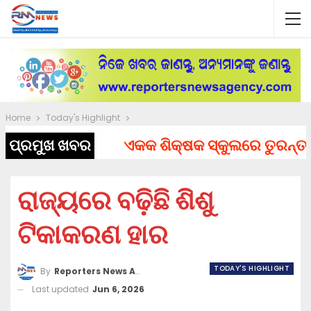
Home
Today's Highlight
ପ୍ରମୁଖ ଖବର
ଏକକ ଶିକ୍ଷକ ସ୍କୁଲରେ ତୁରନ୍ତ ନିଯ
ରାଜ୍ୟରେ ବଢ଼ିଛି ଶିଶୁ
ଟିକାକରଣ ହାର
TODAY'S HIGHLIGHT
By
Reporters News Agency
Last updated
Jun 6, 2026