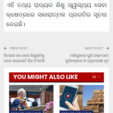
ଏହି ତଥ୍ୟ ରାଜ୍ୟର ଶିଶୁ ସ୍ୱାସ୍ଥ୍ୟ ସେବା
କ୍ଷେତ୍ରରେ ସକାରାତ୍ମକ ପ୍ରଗତିର ସୂଚନା
ଦେଇଛି।
PREV POST
NEXT POST
ବିରୋଧୀ ଦଳ ନେତା ନିଯୁକ୍ତିକୁ
ମଣିପୁରରେ ପୁଣି ରକ୍ତପାତ:
ନେଇ ହାଇକୋର୍ଟ ଯିବ ଟିଏମସି
ଗୁଳିମାଡ଼ରେ ୩ ଗ୍ରାମବାସୀ ମୃତ
YOU MIGHT ALSO LIKE
All