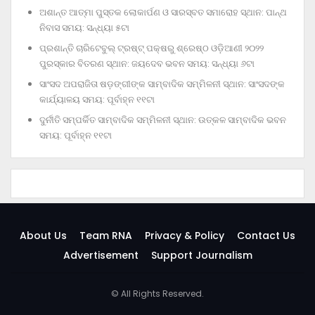
ଅଶାନ୍ତ ଆତ୍ମା ପୁସ୍ତକ ଲୋକାର୍ପଣ ଓ ସାରସ୍ବତ ସମାରୋହ ସ୍ଥାନ: ପାନ୍ଥ
ନିବାସ ସମୟ: ସନ୍ଧ୍ୟା ୫ଟା
ପ୍ରଶାନ୍ତି ଚାରିଟେବୁଲ୍‌ ଟ୍ରଷ୍ଟ୍‌ ପକ୍ଷରୁ ଶ୍ରେଷ୍ଠ ଓଡ଼ିଆଣୀ ୨୦୨୨
ପୁରସ୍କାର ବିତରଣ ସ୍ଥାନ: ଜୟଦେବ ଭବନ ସମୟ: ସନ୍ଧ୍ୟା ୬ଟା
ସାଂସଦ ଅପରାଜିତା ଷଡ଼ଙ୍ଗୀଙ୍କ ସାମ୍ବାଦିକ ସମ୍ମିଳନୀ ସ୍ଥାନ: ସାଂସଦଙ୍କ
କାର୍ଯ୍ୟାଳୟ ସମୟ: ପୂର୍ବାହ୍ନ ୧୧ଟା
ଦୁର୍ନୀତି ସମ୍ପର୍କିତ ସାମ୍ବାଦିକ ସମ୍ମିଳନୀ ସ୍ଥାନ: ଉତ୍କଳ ସାମ୍ବାଦିକ ଭବନ
ସମୟ: ପୂର୍ବାହ୍ନ ୧୧ଟା
About Us
Team RNA
Privacy & Policy
Contact Us
Advertisement
Support Journalism
© All Rights Reserved.