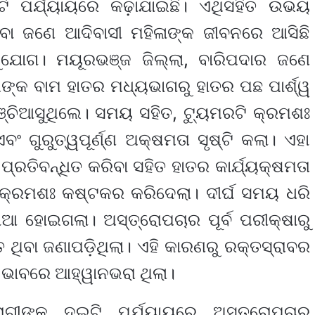
ଟି ପର୍ଯ୍ୟାୟରେ କଢ଼ାଯାଇଛି। ଏଥିସହିତ ଉଭୟ
ିବା ଜଣେ ଆଦିବାସୀ ମହିଳାଙ୍କ ଜୀବନରେ ଆସିଛି
 ସୁଯୋଗ। ମୟୂରଭଞ୍ଜ ଜିଲ୍ଲା, ବାରିପଦାର ଜଣେ
ାଙ୍କ ବାମ ହାତର ମଧ୍ୟଭାଗରୁ ହାତର ପଛ ପାର୍ଶ୍ୱ
 ବଞ୍ଚିଆସୁଥିଲେ। ସମୟ ସହିତ, ଟ୍ୟୁମରଟି କ୍ରମଶଃ
ଂ ଗୁରୁତ୍ୱପୂର୍ଣ୍ଣ ଅକ୍ଷମତା ସୃଷ୍ଟି କଲା। ଏହା
୍ରତିବନ୍ଧିତ କରିବା ସହିତ ହାତର କାର୍ଯ୍ୟକ୍ଷମତା
ୁ କ୍ରମଶଃ କଷ୍ଟକର କରିଦେଲା। ଦୀର୍ଘ ସମୟ ଧରି
ଆ ହୋଇଗଲା। ଅସ୍ତ୍ରୋପଚାର ପୂର୍ବ ପରୀକ୍ଷାରୁ
ଥିବା ଜଣାପଡ଼ିଥିଲା। ଏହି କାରଣରୁ ରକ୍ତସ୍ରାବର
 ଭାବରେ ଆହ୍ୱାନଭରା ଥିଲା।
ଗୀଙ୍କୁ ଦୁଇଟି ପର୍ଯ୍ୟାୟରେ ଅସ୍ତ୍ରୋପଚାର