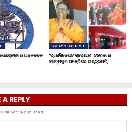
HT
TODAY'S HIGHLIGHT
ଧିକାରୀସ୍ତରରେ ଅଦଳବଦଳ
‘ପ୍ରେସିଡେଣ୍ଟ ସ୍ପେଶାଲ’ ଟ୍ରେନରେ
ବ୍ରହ୍ମପୁର ପହଞ୍ଚିଲେ ରାଷ୍ଟ୍ରପତି,
 A REPLY
 will not be published.