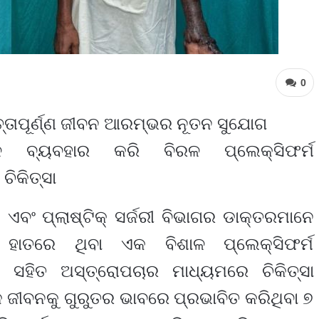
0
ବତ୍ତାପୂର୍ଣ୍ଣ ଜୀବନ ଆରମ୍ଭର ନୂତନ ସୁଯୋଗ
 ବ୍ୟବହାର କରି ବିରଳ ପ୍ଲେକ୍ସିଫର୍ମ
ିକିତ୍ସା
ଏବଂ ପ୍ଲାଷ୍ଟିକ୍ ସର୍ଜରୀ ବିଭାଗର ଡାକ୍ତରମାନେ
ହାତରେ ଥିବା ଏକ ବିଶାଳ ପ୍ଲେକ୍ସିଫର୍ମ
 ସହିତ ଅସ୍ତ୍ରୋପଚାର ମାଧ୍ୟମରେ ଚିକିତ୍ସା
ାଙ୍କ ଜୀବନକୁ ଗୁରୁତର ଭାବରେ ପ୍ରଭାବିତ କରିଥିବା ୭