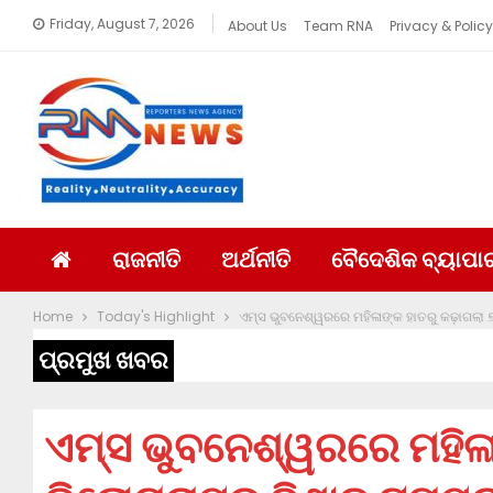
Friday, August 7, 2026
About Us
Team RNA
Privacy & Policy
ରାଜନୀତି
ଅର୍ଥନୀତି
ବୈଦେଶିକ ବ୍ୟାପା
Home
Today's Highlight
ଏମ୍ସ ଭୁବନେଶ୍ୱରରେ ମହିଳାଙ୍କ ହାତରୁ କଢ଼ାଗଲା 
ପ୍ରମୁଖ ଖବର
ଏମ୍ସ ଭୁବନେଶ୍ୱରରେ ମହିଳା