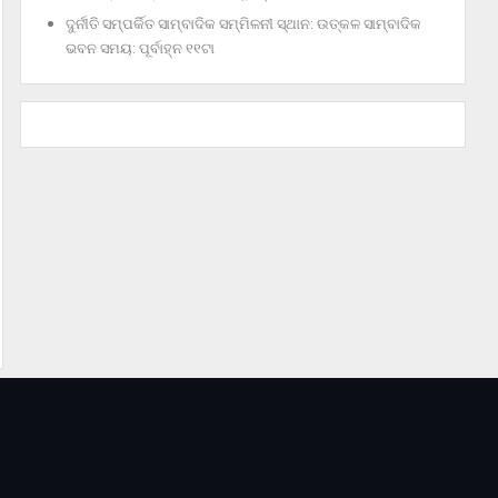
ଦୁର୍ନୀତି ସମ୍ପର୍କିତ ସାମ୍ବାଦିକ ସମ୍ମିଳନୀ ସ୍ଥାନ: ଉତ୍କଳ ସାମ୍ବାଦିକ
ଭବନ ସମୟ: ପୂର୍ବାହ୍ନ ୧୧ଟା