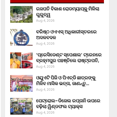
ଗଜପତି ବିକାଶ ରୋଡମ୍ୟାପ୍‌କୁ ମିଳିଲା
ଗୁରୁତ୍ୱ
Aug 4, 2026
ବରିଷ୍ଠ ଓଏଏସ୍‌ ଅଧିକାରୀସ୍ତରରେ
ଅଦଳବଦଳ
Aug 4, 2026
‘ପ୍ରେସିଡେଣ୍ଟ ସ୍ପେଶାଲ’ ଟ୍ରେନରେ
ବ୍ରହ୍ମପୁର ପହଞ୍ଚିଲେ ରାଷ୍ଟ୍ରପତି,
Aug 4, 2026
ଓୟୁଏଟି ପିଜି ଓ ପିଏଚ୍‌ଡି ଛାତ୍ରଙ୍କୁ
ମିଳିବ ମାସିକ ଭତ୍ତା, ଜାଣନ୍ତୁ…
Aug 4, 2026
ପେଟ୍ରୋଲ-ଡିଜେଲ ରପ୍ତାନି ଉପରେ
ବଢ଼ିଲା ୱିଣ୍ଡଫଲ ଟ୍ୟାକ୍ସ
Aug 4, 2026