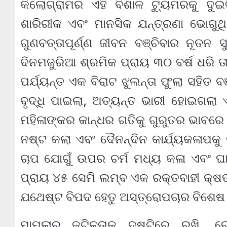
କିଲୋଗ୍ରାମର ଏହି ବିଶାଳ ଟ୍ୟୁମରକୁ ଦୁଇ
ଶାରିରୀକ ଏବଂ ମାନସିକ ଯନ୍ତ୍ରଣା ଭୋଗୁଥ
ଗୁଣବତ୍ତାପୂର୍ଣ୍ଣ ଜୀବନ ବଞ୍ଚିବାର ନୂତନ
ଦିନମଜୁରିଆ ଶ୍ରମିକ ପ୍ରାୟ ୩୦ ବର୍ଷ ଧରି ତ
ପର୍ଯ୍ୟନ୍ତ ଏକ ବିରାଟ ଝୁଲନ୍ତା ଫୁଲା ସହିତ
ବୃଦ୍ଧି ପାଇଲା, ଅତ୍ୟନ୍ତ ଭାରୀ ହୋଇଗଲା ଏବ
ମହିଳାଙ୍କର କାନ୍ଧର ଗତିକୁ ଗୁରୁତର ଭାବରେ ପ
ନଷ୍ଟ କଲା ଏବଂ ଦୈନନ୍ଦିନ କାର୍ଯ୍ୟକଳାପକ
ଚାପ ଯୋଗୁଁ ଉପର ଚର୍ମ ମଧ୍ୟ କଳା ଏବଂ ଘା
ପ୍ରାୟ ୪୫ ସେମି ଲମ୍ବ ଏକ ରକ୍ତବାହୀ କ୍ଷତ 
ଯଥେଷ୍ଟ ବିପଦ ହେତୁ ଅସ୍ତ୍ରୋପଚାର ବିଶେଷ
ମାମଲାର ଜଟିଳତାକୁ ଦୃଷ୍ଟିରେ ରଖି, ରୋ