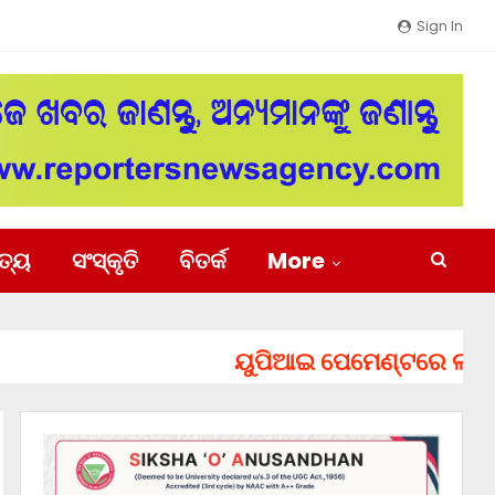
Sign In
ିତ୍ୟ
ସଂସ୍କୃତି
ବିତର୍କ
More
ୟୁପିଆଇ ପେମେଣ୍ଟରେ ଲାଗିପାରେ ଚ