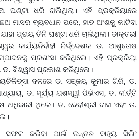
 ଘଣ୍ଟା ଧରି ଚାଲିଥିଲା। ଏହି ପ୍ରକ୍ରିୟାରେ
ଛଅ ମାସର ବ୍ୟବଧାନ ପରେ, ହାତ ଅଂଶକୁ କାଟିବା
ାହା ପ୍ରାୟ ତିନି ଘଣ୍ଟା ଧରି ଚାଲିଥିଲା। ଡାକ୍ତରୀ
 କାର୍ଯ୍ୟନିର୍ବାହୀ ନିର୍ଦ୍ଦେଶକ ଡ. ଆଶୁତୋଷ
ପାଦନକୁ ପ୍ରଶଂସା କରିଥିଲେ। ଏହି ପ୍ରକ୍ରିୟା
ା ଡ. ବିଶ୍ୱାସ ପ୍ରକାଶ କରିଥିଲେ।
ଲ୍ୟଚିକିତ୍ସା ଦଳରେ ଡ. ସଞ୍ଜୟ କୁମାର ଗିରି, ଡ.
୍ୟାୟ, ଡ. ସୂର୍ଯ୍ୟ ଯଶସ୍ୱୀ ପିଭିଏସ, ଡ. କୀର୍ତ୍ତି
ୋଷ ଅଧିକାରୀ ଥିଲେ। ଡ. ଦେବୀଶ୍ରୀ ଦାସ ଏବଂ ଡ.
ଲେ।
ଂ ସଫଳ କରିବା ପାଇଁ ଉନ୍ନତ ବାହ୍ୟ ସିଲିଂ