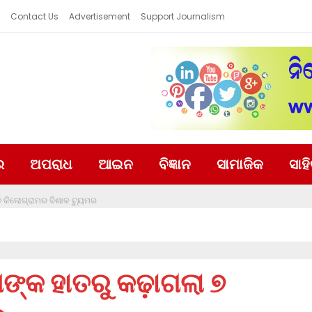
Contact Us
Advertisement
Support Journalism
ର
ଅପରାଧ
ଆଇନ
ବିଜ୍ଞାନ
ସାମାଜିକ
ସାହ
୭ କିଲୋଗ୍ରାମର ବିଶାଳ ଟ୍ୟୁମର
ଙ୍କ ହାତରୁ କଢ଼ାଗଲା ୭