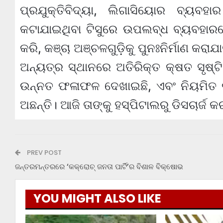
ପ୍ରଯୁକ୍ତିବିଦ୍ୟା, ଲିଗାସିୟୋର ବ୍ୟବ
କଟାଯାଇଥିବା ଟିସୁରେ ଉପଲବ୍ଧ ବ୍ୟବହାରଯୋଗ
କରି, କଞ୍ଚା ଅଞ୍ଚଳଗୁଡ଼ିକୁ ପୁନଃନିର୍ମାଣ କ
ଅନ୍ୟତ୍ର ସ୍ଥାନରେ ଅତିରିକ୍ତ କ୍ଷତ ସୃଷ୍ଟି
ଉନ୍ନତ ଫଳାଫଳ ଦେଖାଇଛି, ଏବଂ ନିୟମିତ ଡ୍
ଅଛନ୍ତି। ଆଜି ତାଙ୍କୁ ହସ୍ପିଟାଲରୁ ଡିସଚାର୍ଜ କ
PREV POST
ଜନ୍ତରମନ୍ତରରେ ‘କକ୍ରୋଚ୍ ଜନତା ପାର୍ଟି’ର ବିଶାଳ ବିକ୍ଷୋଭ
YOU MIGHT ALSO LIKE