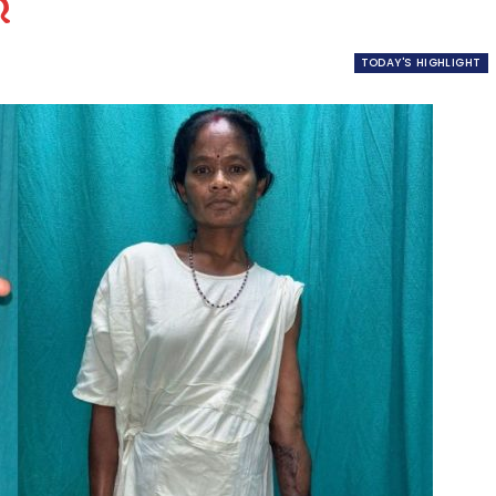
ର
TODAY'S HIGHLIGHT