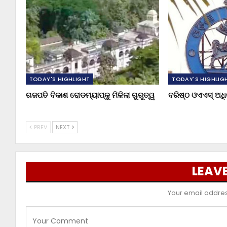
TODAY'S HIGHLIGHT
TODAY'S HIGHLIG
ଗଜପତି ବିକାଶ ରୋଡମ୍ୟାପ୍‌କୁ ମିଳିଲା ଗୁରୁତ୍ୱ
ବରିଷ୍ଠ ଓଏଏସ୍‌ ଅ
PREV
NEXT
LEAVE
Your email address