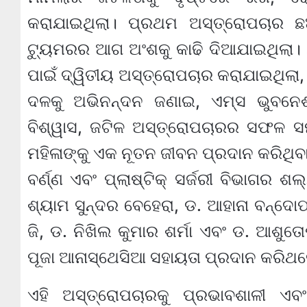
କରାଯାଇଥିଲା। ପ୍ରଥମ ଅସ୍ତ୍ରୋପଚାର ଛଅ
ଟ୍ୟୁମରର ଆଗ ଅଂଶକୁ କାଢି ଦିଆଯାଇଥିଲା। 
ପାଇଁ ଦ୍ୱିତୀୟ ଅସ୍ତ୍ରୋପଚାର କରାଯାଇଥିଲା, ଯ
ଦଳକୁ ଅଭିନନ୍ଦନ ଜଣାଇ, ଏମ୍ସ ଭୁବନେଶ୍ୱର
ବିଶ୍ୱାସ, ଜଟିଳ ଅସ୍ତ୍ରୋପଚାରର ସଫଳ ସମ୍
ମହିଳାଙ୍କୁ ଏକ ନୂତନ ଜୀବନ ପ୍ରଦାନ କରିଥିବ
ବର୍ଣ୍ଣ ଏବଂ ପ୍ଲାଷ୍ଟିକ୍ ସର୍ଜରୀ ବିଭାଗର ଶ
ଶ୍ୟାମ ସୁନ୍ଦର ବେହେରା, ଡ. ଆହାନା ବନ୍ଦୋପାଧ
ଜି, ଡ. ନିଖିଲ କୁମାର ଶର୍ମା ଏବଂ ଡ. ଆଶୁତ
ପୂଜା ଆନାସ୍ଥେସିଆ ସହାୟତା ପ୍ରଦାନ କରିଥ
ଏହି ଅସ୍ତ୍ରୋପଚାରକୁ ପ୍ରଭାବଶାଳୀ ଏବ