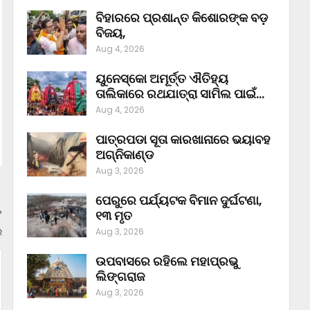
ବିହାରରେ ପ୍ରଶାନ୍ତ କିଶୋରଙ୍କ ବଡ଼
ବିଜୟ,
Aug 4, 2026
ୟୁନେସ୍କୋ ଅମୂର୍ତ୍ତ ଐତିହ୍ୟ
ତାଲିକାରେ ରଥଯାତ୍ରା ସାମିଲ ପାଇଁ…
Aug 4, 2026
ପାତ୍ରପଡା ସୂତା କାରଖାନାରେ ଭୟାବହ
ଅଗ୍ନିକାଣ୍ଡ
Aug 3, 2026
ପେରୁରେ ପର୍ଯ୍ୟଟକ ବିମାନ ଦୁର୍ଘଟଣା,
୧୩ ମୃତ
ର
Aug 3, 2026
ଉପବାସରେ ରହିଲେ ମହାପ୍ରଭୁ
ଲିଙ୍ଗରାଜ
Aug 3, 2026