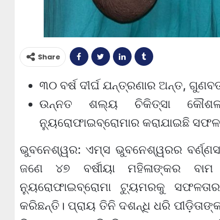
Share
୩୦ ବର୍ଷ ଦୀର୍ଘ ଯନ୍ତ୍ରଣାର ଅନ୍ତ, ଗୁଣ
ଉନ୍ନତ ଶଲ୍ୟ ଚିକିତ୍ସା କୌଶଳ
ନ୍ୟୁରୋଫାଇବ୍ରୋମାର କରାଯାଇଛି ସଫଳ ଚ
ଭୁବନେଶ୍ୱର: ଏମ୍ସ ଭୁବନେଶ୍ୱରର ବର୍ଣ୍ଣସ 
ଜଣେ ୪୭ ବର୍ଷୀୟା ମହିଳାଙ୍କର ବାମ 
ନ୍ୟୁରୋଫାଇବ୍ରୋମା ଟ୍ୟୁମରକୁ ସଫଳତାର
କରିଛନ୍ତି। ପ୍ରାୟ ତିନି ଦଶନ୍ଧି ଧରି ପୀଡ଼ିତ