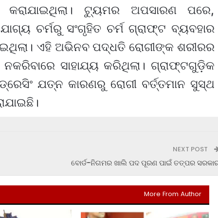
ହାର କରାଯାଇଥିଲା। ଟ୍ୟୁମର ଅପସାରଣ ପରେ,
୍ୟ ଚର୍ମରୁ ସଂଗୃହିତ ଚର୍ମ ଗ୍ରାଫ୍ଟ ବ୍ୟବହାର
ରାଯାଇଥିଲା। ଏହି ଅଭିନବ ପଦ୍ଧତି ରୋଗୀଙ୍କ ଶରୀରର
 ନକରିବାରେ ସାହାଯ୍ୟ କରିଥିଲା। ଗ୍ରାଫ୍ଟଗୁଡ଼ିକ
ରେସିଂ ଯତ୍ନ କାରଣରୁ ରୋଗୀ ବର୍ତ୍ତମାନ ସୁସ୍ଥ
ରାଯାଇଛି।
NEXT POST
ବୋର୍ଡ-ନିଗମର ଖାଲି ପଦ ପୂରଣ ପାଇଁ ତତ୍ପର ସରକା
More From Author