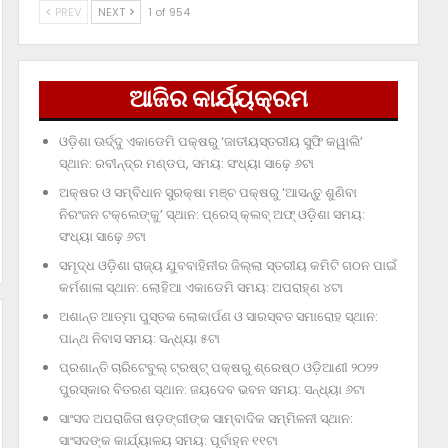
PREV
NEXT
1 of 954
ଆଜିର କାର୍ଯ୍ୟକ୍ରମ
ଓଡ଼ିଶା ଊର୍ଦ୍ଦୁ ଏକାଡେମି ପକ୍ଷରୁ ‘ଜାତୀୟସ୍ତରୀୟ ସୁଫି କୱାଲି’
ସ୍ଥାନ: ରବୀନ୍ଦ୍ର ମଣ୍ଡପ, ସମୟ: ସଂଧ୍ୟା ସାଢ଼େ ୬ଟା
ଅକ୍ଷର ଓ ସମ୍ବିଧାନ ସୁରକ୍ଷା ମଞ୍ଚ ପକ୍ଷରୁ ‘ଆସନ୍ତୁ ଶୁଣିବା
ନିରଂଜନ ଟକ୍‌ଲେଙ୍କୁ’ ସ୍ଥାନ: ପ୍ରେସ୍‌ କ୍ଲବ୍‌ ଅଫ୍‌ ଓଡ଼ିଶା ସମୟ:
ସଂଧ୍ୟା ସାଢ଼େ ୬ଟା
ସମୃଦ୍ଧ ଓଡ଼ିଶା ରାଜ୍ୟ ଯୁବବାହିନୀର ଜିଲ୍ଲା ସ୍ତରୀୟ କମିଟି ଗଠନ ପାଇଁ
କର୍ମଶାଳା ସ୍ଥାନ: ଲୋହିଆ ଏକାଡେମି ସମୟ: ଅପରାହ୍‌ଣ ୪ଟା
ଅଶାନ୍ତ ଆତ୍ମା ପୁସ୍ତକ ଲୋକାର୍ପଣ ଓ ସାରସ୍ବତ ସମାରୋହ ସ୍ଥାନ:
ପାନ୍ଥ ନିବାସ ସମୟ: ସନ୍ଧ୍ୟା ୫ଟା
ପ୍ରଶାନ୍ତି ଚାରିଟେବୁଲ୍‌ ଟ୍ରଷ୍ଟ୍‌ ପକ୍ଷରୁ ଶ୍ରେଷ୍ଠ ଓଡ଼ିଆଣୀ ୨୦୨୨
ପୁରସ୍କାର ବିତରଣ ସ୍ଥାନ: ଜୟଦେବ ଭବନ ସମୟ: ସନ୍ଧ୍ୟା ୬ଟା
ସାଂସଦ ଅପରାଜିତା ଷଡ଼ଙ୍ଗୀଙ୍କ ସାମ୍ବାଦିକ ସମ୍ମିଳନୀ ସ୍ଥାନ:
ସାଂସଦଙ୍କ କାର୍ଯ୍ୟାଳୟ ସମୟ: ପୂର୍ବାହ୍ନ ୧୧ଟା