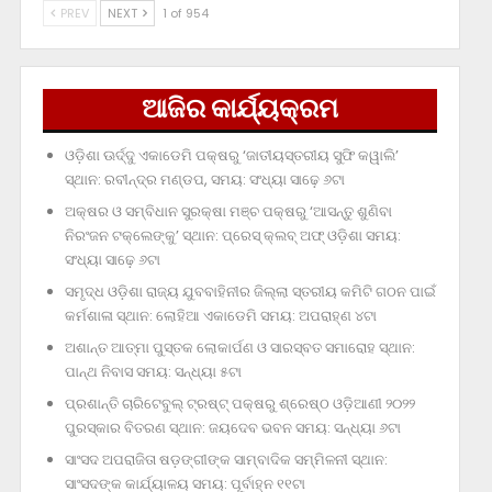
PREV
NEXT
1 of 954
ଆଜିର କାର୍ଯ୍ୟକ୍ରମ
ଓଡ଼ିଶା ଊର୍ଦ୍ଦୁ ଏକାଡେମି ପକ୍ଷରୁ ‘ଜାତୀୟସ୍ତରୀୟ ସୁଫି କୱାଲି’
ସ୍ଥାନ: ରବୀନ୍ଦ୍ର ମଣ୍ଡପ, ସମୟ: ସଂଧ୍ୟା ସାଢ଼େ ୬ଟା
ଅକ୍ଷର ଓ ସମ୍ବିଧାନ ସୁରକ୍ଷା ମଞ୍ଚ ପକ୍ଷରୁ ‘ଆସନ୍ତୁ ଶୁଣିବା
ନିରଂଜନ ଟକ୍‌ଲେଙ୍କୁ’ ସ୍ଥାନ: ପ୍ରେସ୍‌ କ୍ଲବ୍‌ ଅଫ୍‌ ଓଡ଼ିଶା ସମୟ:
ସଂଧ୍ୟା ସାଢ଼େ ୬ଟା
ସମୃଦ୍ଧ ଓଡ଼ିଶା ରାଜ୍ୟ ଯୁବବାହିନୀର ଜିଲ୍ଲା ସ୍ତରୀୟ କମିଟି ଗଠନ ପାଇଁ
କର୍ମଶାଳା ସ୍ଥାନ: ଲୋହିଆ ଏକାଡେମି ସମୟ: ଅପରାହ୍‌ଣ ୪ଟା
ଅଶାନ୍ତ ଆତ୍ମା ପୁସ୍ତକ ଲୋକାର୍ପଣ ଓ ସାରସ୍ବତ ସମାରୋହ ସ୍ଥାନ:
ପାନ୍ଥ ନିବାସ ସମୟ: ସନ୍ଧ୍ୟା ୫ଟା
ପ୍ରଶାନ୍ତି ଚାରିଟେବୁଲ୍‌ ଟ୍ରଷ୍ଟ୍‌ ପକ୍ଷରୁ ଶ୍ରେଷ୍ଠ ଓଡ଼ିଆଣୀ ୨୦୨୨
ପୁରସ୍କାର ବିତରଣ ସ୍ଥାନ: ଜୟଦେବ ଭବନ ସମୟ: ସନ୍ଧ୍ୟା ୬ଟା
ସାଂସଦ ଅପରାଜିତା ଷଡ଼ଙ୍ଗୀଙ୍କ ସାମ୍ବାଦିକ ସମ୍ମିଳନୀ ସ୍ଥାନ:
ସାଂସଦଙ୍କ କାର୍ଯ୍ୟାଳୟ ସମୟ: ପୂର୍ବାହ୍ନ ୧୧ଟା