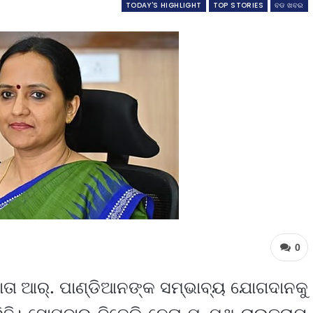
TODAY'S HIGHLIGHT
TOP STORIES
ବଡ ଖବର
0
ୁଜାତା ଆର୍. ପାଣ୍ଡିଆନଙ୍କ ସମ୍ଭାବ୍ୟ ଯୋଗଦାନକୁ