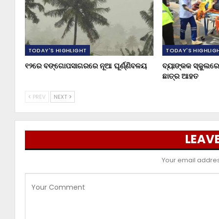
TODAY'S HIGHLIGHT
TODAY'S HIGHLIG
୧୨ରେ ବଙ୍ଗୋପସାଗରରେ ନୂଆ ଘୂର୍ଣ୍ଣିବଳୟ
ବ୍ୟାଙ୍କକ ସ୍କୁଲରେ 
ଛାତ୍ର ଆହତ
PREV
NEXT
LEAVE
Your email address