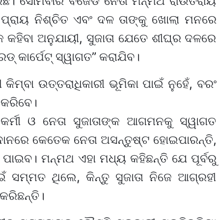
ିଛି। ସୋମବାର ବିଜେଡି ନେତା ମନ୍ମଥ ରାଉତରାୟ
ପ୍ରାୟ ନିଶ୍ଚିତ ଏବଂ ଦଳ ତାଙ୍କୁ ଖୋଲା ମନରେ
କ କହିବା ଅନୁଯାୟୀ, ସୁଜାତା ଯେତେ ଶୀଘ୍ର ଦଳରେ
୍ କାର୍ପେଟ୍ ସ୍ୱାଗତ” କରାଯିବ।
କିମ୍ବା ଉତ୍ତରାଧିକାରୀ ଭୂମିକା ପାଇଁ ନୁହେଁ, ବରଂ
ମ କରିବେ।
କର୍ମୀ ଓ ନେତା ସୁଜାତାଙ୍କ ଆଗମନକୁ ସ୍ୱାଗତ
ଦାନରେ କେତେକ ନେତା ଅସନ୍ତୁଷ୍ଟ ହୋଇପାରନ୍ତି,
ି ପାଇବ। ମନ୍ମଥ ଏହା ମଧ୍ୟ କହିଛନ୍ତି ଯେ ପୂର୍ବରୁ
ଁ ସମ୍ମତ ଥିଲେ, କିନ୍ତୁ ସୁଜାତା ନିଜେ ଆଗ୍ରହୀ
କରିଛନ୍ତି।