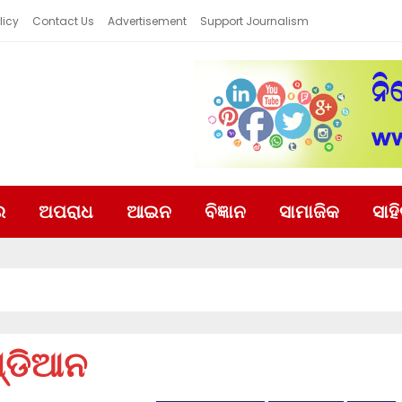
licy
Contact Us
Advertisement
Support Journalism
ର
ଅପରାଧ
ଆଇନ
ବିଜ୍ଞାନ
ସାମାଜିକ
ସାହ
ଣ୍ଡିଆନ