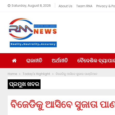
Saturday, August 8, 2026
About Us
Team RNA
Privacy & Po
ରାଜନୀତି
ଅର୍ଥନୀତି
ବୈଦେଶିକ ବ୍ୟାପା
Home
Today's Highlight
ବିଜେଡିକୁ ଆସିବେ ସୁଜାତା ପାଣ୍ଡିଆନ
ପ୍ରମୁଖ ଖବର
ବିଜେଡିକୁ ଆସିବେ ସୁଜାତା ପା