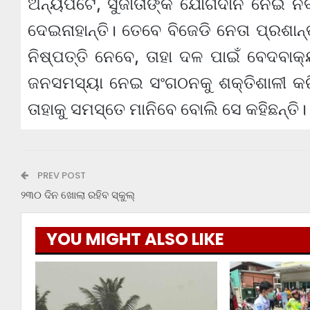
ଅନ୍ୟପଟେ, ସୁଜାତାଙ୍କ ଯୋଗଦାନ ନେଇ ନବ
ଦେଇନାହାନ୍ତି। ତେବେ ବିଜେଡି ନେତା ପ୍ରଶାନ
ନିଷ୍ପତ୍ତି ନେବେ, ତାହା ଦଳ ପାଇଁ ବେଦବାକ
ଜନସମସ୍ୟା ନେଇ ସଂଗଠନକୁ ଶକ୍ତିଶାଳୀ କରି
ତାହାକୁ ସମସ୍ତେ ମାନିବେ ବୋଲି ସେ କହିଛନ୍ତି।
PREV POST
୨୩୦ ଦିନ ଖୋଲା ରହିବ ସ୍କୁଲ୍
YOU MIGHT ALSO LIKE