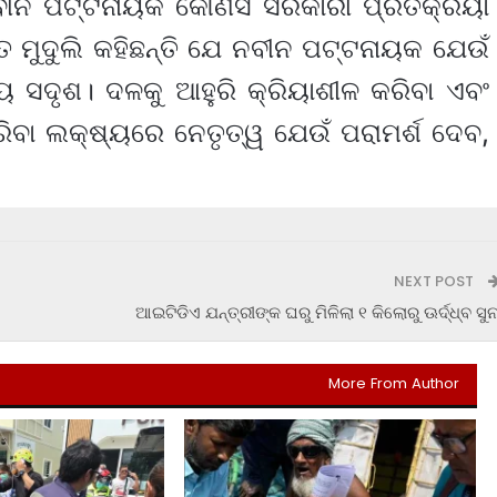
ୀନ ପଟ୍ଟନାୟକ କୌଣସି ସରକାରୀ ପ୍ରତିକ୍ରିୟା
୍ତ ମୁଦୁଲି କହିଛନ୍ତି ଯେ ନବୀନ ପଟ୍ଟନାୟକ ଯେଉଁ
୍ୟ ସଦୃଶ। ଦଳକୁ ଆହୁରି କ୍ରିୟାଶୀଳ କରିବା ଏବଂ
ବା ଲକ୍ଷ୍ୟରେ ନେତୃତ୍ୱ ଯେଉଁ ପରାମର୍ଶ ଦେବ,
NEXT POST
ଆଇଟିଡିଏ ଯନ୍ତ୍ରୀଙ୍କ ଘରୁ ମିଳିଲା ୧ କିଲୋରୁ ଊର୍ଦ୍ଧ୍ବ ସୁନ
More From Author