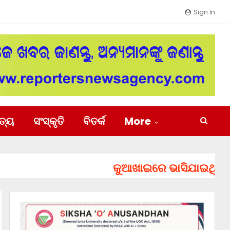
Sign In
ିତ୍ୟ
ସଂସ୍କୃତି
ବିତର୍କ
More
କୁଆଖାଇରେ ଭାସିଯାଇଥିବା ୨ ଯୁ