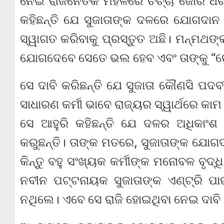
ନେଇ ରାଜନୈତିକ ମହଳରେ ଚର୍ଚ୍ଚା ଜୋର ଧର
କହିଛନ୍ତି ଯେ ସୁଜାତାଙ୍କ ଦଳରେ ଯୋଗଦାନ 
ସ୍ୱାଗତ କରିବାକୁ ପ୍ରସ୍ତୁତ ଅଛି। ମନ୍ମଥଙ୍
ଯୋଗଦେବେ ସେତେ ଭଲ ହେବ ଏବଂ ତାଙ୍କୁ “ରେଡ
ସେ ଦାବି କରିଛନ୍ତି ଯେ ସୁଜାତା କୌଣସି ପଦବୀ 
ସାଧାରଣ କର୍ମୀ ଭାବେ ରାଜ୍ୟର ସ୍ୱାର୍ଥରେ କା
ସେ ଆହୁରି କହିଛନ୍ତି ଯେ ଦଳର ଅଧିକାଂଶ 
କରୁଛନ୍ତି। ତାଙ୍କ ମତରେ, ସୁଜାତାଙ୍କ ଯୋଗ
କିନ୍ତୁ ବହୁ ସଂଖ୍ୟକ କର୍ମୀଙ୍କ ମନୋବଳ ବୃଦ୍ଧ
ନବୀନ ପଟ୍ଟନାୟକ ସୁଜାତାଙ୍କ ଏଣ୍ଟ୍ରି ପାଇ
ନଥିଲେ। ଏବେ ସେ ରାଜି ହୋଇଥିବା ନେଇ ଦାବି 