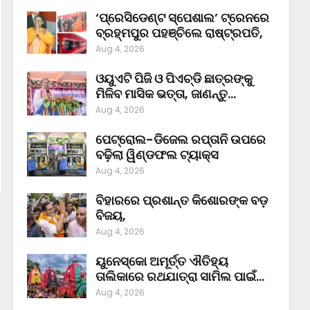
‘ପ୍ରେସିଡେଣ୍ଟ ସ୍ପେଶାଲ’ ଟ୍ରେନରେ
ବ୍ରହ୍ମପୁର ପହଞ୍ଚିଲେ ରାଷ୍ଟ୍ରପତି,
Aug 4, 2026
ଓୟୁଏଟି ପିଜି ଓ ପିଏଚ୍‌ଡି ଛାତ୍ରଙ୍କୁ
ମିଳିବ ମାସିକ ଭତ୍ତା, ଜାଣନ୍ତୁ…
Aug 4, 2026
ପେଟ୍ରୋଲ-ଡିଜେଲ ରପ୍ତାନି ଉପରେ
ବଢ଼ିଲା ୱିଣ୍ଡଫଲ ଟ୍ୟାକ୍ସ
Aug 4, 2026
ବିହାରରେ ପ୍ରଶାନ୍ତ କିଶୋରଙ୍କ ବଡ଼
ବିଜୟ,
Aug 4, 2026
ୟୁନେସ୍କୋ ଅମୂର୍ତ୍ତ ଐତିହ୍ୟ
ତାଲିକାରେ ରଥଯାତ୍ରା ସାମିଲ ପାଇଁ…
Aug 4, 2026