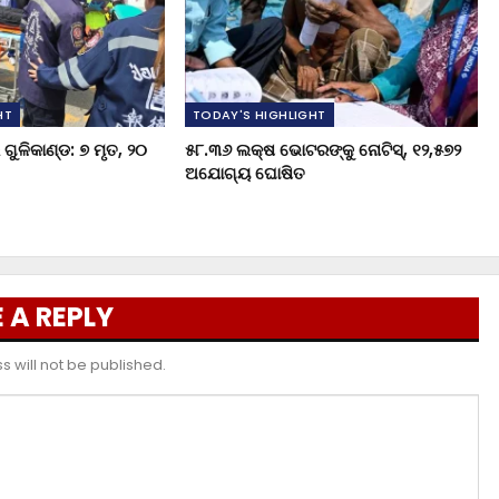
HT
TODAY'S HIGHLIGHT
ଗୁଳିକାଣ୍ଡ: ୭ ମୃତ, ୨୦
୫୮.୩୬ ଲକ୍ଷ ଭୋଟରଙ୍କୁ ନୋଟିସ୍‌, ୧୨,୫୭୨
ଅଯୋଗ୍ୟ ଘୋଷିତ
 A REPLY
 will not be published.