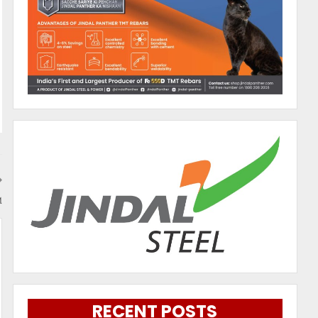
ା
RECENT POSTS