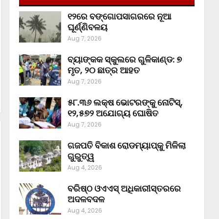
୧୨ରେ ବଙ୍ଗୋପସାଗରରେ ନୂଆ
ଘୂର୍ଣ୍ଣିବଳୟ
Aug 7, 2026
ବ୍ୟାଙ୍କକ ସ୍କୁଲରେ ଗୁଳିକାଣ୍ଡ: ୭
ମୃତ, ୨୦ ଛାତ୍ର ଆହତ
Aug 7, 2026
୫୮.୩୬ ଲକ୍ଷ ଭୋଟରଙ୍କୁ ନୋଟିସ୍‌,
୧୨,୫୭୨ ଅଯୋଗ୍ୟ ଘୋଷିତ
Aug 7, 2026
ଗଜପତି ବିକାଶ ରୋଡମ୍ୟାପ୍‌କୁ ମିଳିଲା
ଗୁରୁତ୍ୱ
Aug 4, 2026
ବରିଷ୍ଠ ଓଏଏସ୍‌ ଅଧିକାରୀସ୍ତରରେ
ଅଦଳବଦଳ
Aug 4, 2026