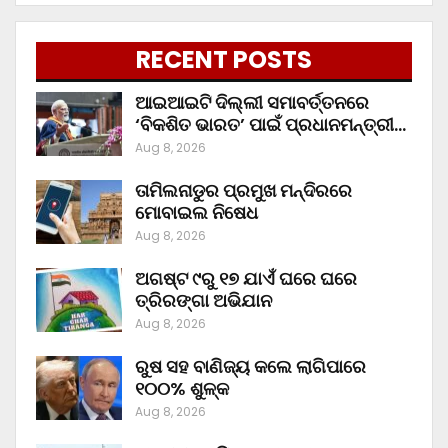
RECENT POSTS
ଆଇଆଇଟି ଦିଲ୍ଲୀ ସମାବର୍ତ୍ତନରେ
‘ବିକଶିତ ଭାରତ’ ପାଇଁ ପ୍ରଧାନମନ୍ତ୍ରୀ…
Aug 8, 2026
ତାମିଲନାଡୁର ପ୍ରମୁଖ ମନ୍ଦିରରେ
ମୋବାଇଲ ନିଷେଧ
Aug 8, 2026
ଅଗଷ୍ଟ ୯ରୁ ୧୭ ଯାଏଁ ଘରେ ଘରେ
ତ୍ରିରଙ୍ଗା ଅଭିଯାନ
Aug 8, 2026
ରୁଷ ସହ ବାଣିଜ୍ୟ କଲେ ଲାଗିପାରେ
୧୦୦% ଶୁଳ୍କ
Aug 8, 2026