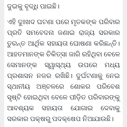
ଦୁଇକୁ ବୃଦ୍ଧି ପାଇଛି।
ଏହି ଦୁଃଖଦ ଘଟଣା ପରେ ମୃତକଙ୍କ ପରିବାର
ପ୍ରତି ସମବେଦନା ଜଣାଇ ରାଜ୍ୟ ସରକାର
ତୁରନ୍ତ ଆର୍ଥିକ ସହାୟତା ଘୋଷଣା କରିଛନ୍ତି।
ଆହତମାନଙ୍କ ଚିକିତ୍ସା ଜାରି ରହିଥିବା ବେଳେ
ସେମାନଙ୍କ ସ୍ୱାସ୍ଥ୍ୟ ଉପରେ ମଧ୍ୟ
ପ୍ରଶାସନ ନଜର ରଖିଛି। ଦୁର୍ଘଟଣାକୁ ନେଇ
ସ୍ଥାନୀୟ ଅଞ୍ଚଳରେ ଶୋକର ପରିବେଶ
ସୃଷ୍ଟି ହୋଇଥିବା ବେଳେ ପୀଡ଼ିତ ପରିବାରଙ୍କୁ
ଆବଶ୍ୟକ ସହାୟତା ଯୋଗାଇ ଦେବାକୁ
ସରକାର ପକ୍ଷରୁ ପଦକ୍ଷେପ ନିଆଯାଉଛି।