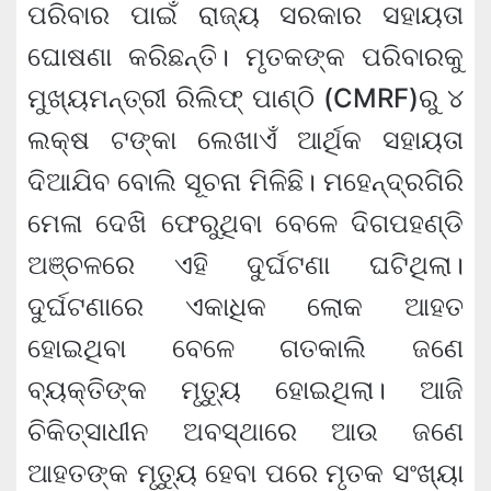
ପରିବାର ପାଇଁ ରାଜ୍ୟ ସରକାର ସହାୟତା
ଘୋଷଣା କରିଛନ୍ତି। ମୃତକଙ୍କ ପରିବାରକୁ
ମୁଖ୍ୟମନ୍ତ୍ରୀ ରିଲିଫ୍ ପାଣ୍ଠି (CMRF)ରୁ ୪
ଲକ୍ଷ ଟଙ୍କା ଲେଖାଏଁ ଆର୍ଥିକ ସହାୟତା
ଦିଆଯିବ ବୋଲି ସୂଚନା ମିଳିଛି। ମହେନ୍ଦ୍ରଗିରି
ମେଳା ଦେଖି ଫେରୁଥିବା ବେଳେ ଦିଗପହଣ୍ଡି
ଅଞ୍ଚଳରେ ଏହି ଦୁର୍ଘଟଣା ଘଟିଥିଲା।
ଦୁର୍ଘଟଣାରେ ଏକାଧିକ ଲୋକ ଆହତ
ହୋଇଥିବା ବେଳେ ଗତକାଲି ଜଣେ
ବ୍ୟକ୍ତିଙ୍କ ମୃତ୍ୟୁ ହୋଇଥିଲା। ଆଜି
ଚିକିତ୍ସାଧୀନ ଅବସ୍ଥାରେ ଆଉ ଜଣେ
ଆହତଙ୍କ ମୃତ୍ୟୁ ହେବା ପରେ ମୃତକ ସଂଖ୍ୟା