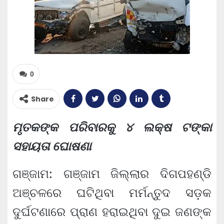
0
Share
ମୃତକଙ୍କ ପରିବାରକୁ ୪ ଲକ୍ଷ ଟଙ୍କା
ସହାୟତା ଘୋଷଣା
ଗଞ୍ଜାମ: ଗଞ୍ଜାମ ଜିଲ୍ଲାର ଦିଗପହଣ୍ଡି
ଅଞ୍ଚଳରେ ଘଟିଥିବା ମର୍ମନ୍ତୁଦ ସଡ଼କ
ଦୁର୍ଘଟଣାରେ ପ୍ରାଣ ହରାଇଥିବା ଦୁଇ ଜଣଙ୍କ