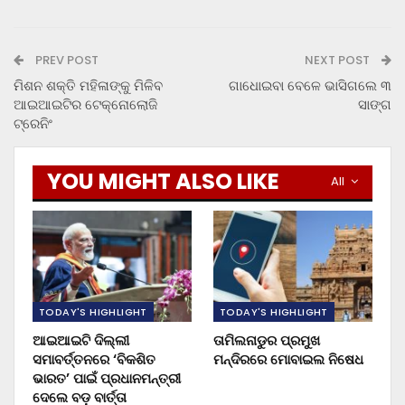
PREV POST
NEXT POST
ମିଶନ ଶକ୍ତି ମହିଳାଙ୍କୁ ମିଳିବ
ଗାଧୋଇବା ବେଳେ ଭାସିଗଲେ ୩
ଆଇଆଇଟିର ଟେକ୍ନୋଲୋଜି
ସାଙ୍ଗ
ଟ୍ରେନିଂ
YOU MIGHT ALSO LIKE
All
TODAY'S HIGHLIGHT
TODAY'S HIGHLIGHT
ଆଇଆଇଟି ଦିଲ୍ଲୀ
ତାମିଲନାଡୁର ପ୍ରମୁଖ
ସମାବର୍ତ୍ତନରେ ‘ବିକଶିତ
ମନ୍ଦିରରେ ମୋବାଇଲ ନିଷେଧ
ଭାରତ’ ପାଇଁ ପ୍ରଧାନମନ୍ତ୍ରୀ
ଦେଲେ ବଡ଼ ବାର୍ତ୍ତା