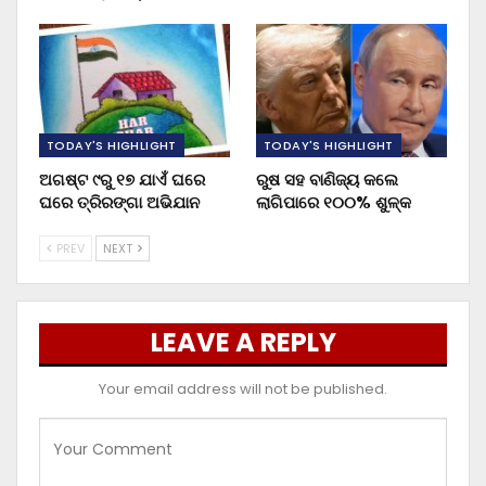
TODAY'S HIGHLIGHT
TODAY'S HIGHLIGHT
ଅଗଷ୍ଟ ୯ରୁ ୧୭ ଯାଏଁ ଘରେ
ରୁଷ ସହ ବାଣିଜ୍ୟ କଲେ
ଘରେ ତ୍ରିରଙ୍ଗା ଅଭିଯାନ
ଲାଗିପାରେ ୧୦୦% ଶୁଳ୍କ
PREV
NEXT
LEAVE A REPLY
Your email address will not be published.