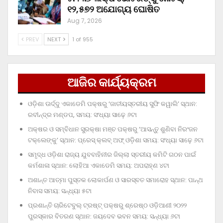
୧୨,୫୭୨ ଅଯୋଗ୍ୟ ଘୋଷିତ
Aug 7, 2026
PREV
NEXT
1 of 955
ଆଜିର କାର୍ଯ୍ୟକ୍ରମ
ଓଡ଼ିଶା ଊର୍ଦ୍ଦୁ ଏକାଡେମି ପକ୍ଷରୁ ‘ଜାତୀୟସ୍ତରୀୟ ସୁଫି କୱାଲି’ ସ୍ଥାନ:
ରବୀନ୍ଦ୍ର ମଣ୍ଡପ, ସମୟ: ସଂଧ୍ୟା ସାଢ଼େ ୬ଟା
ଅକ୍ଷର ଓ ସମ୍ବିଧାନ ସୁରକ୍ଷା ମଞ୍ଚ ପକ୍ଷରୁ ‘ଆସନ୍ତୁ ଶୁଣିବା ନିରଂଜନ
ଟକ୍‌ଲେଙ୍କୁ’ ସ୍ଥାନ: ପ୍ରେସ୍‌ କ୍ଲବ୍‌ ଅଫ୍‌ ଓଡ଼ିଶା ସମୟ: ସଂଧ୍ୟା ସାଢ଼େ ୬ଟା
ସମୃଦ୍ଧ ଓଡ଼ିଶା ରାଜ୍ୟ ଯୁବବାହିନୀର ଜିଲ୍ଲା ସ୍ତରୀୟ କମିଟି ଗଠନ ପାଇଁ
କର୍ମଶାଳା ସ୍ଥାନ: ଲୋହିଆ ଏକାଡେମି ସମୟ: ଅପରାହ୍‌ଣ ୪ଟା
ଅଶାନ୍ତ ଆତ୍ମା ପୁସ୍ତକ ଲୋକାର୍ପଣ ଓ ସାରସ୍ବତ ସମାରୋହ ସ୍ଥାନ: ପାନ୍ଥ
ନିବାସ ସମୟ: ସନ୍ଧ୍ୟା ୫ଟା
ପ୍ରଶାନ୍ତି ଚାରିଟେବୁଲ୍‌ ଟ୍ରଷ୍ଟ୍‌ ପକ୍ଷରୁ ଶ୍ରେଷ୍ଠ ଓଡ଼ିଆଣୀ ୨୦୨୨
ପୁରସ୍କାର ବିତରଣ ସ୍ଥାନ: ଜୟଦେବ ଭବନ ସମୟ: ସନ୍ଧ୍ୟା ୬ଟା