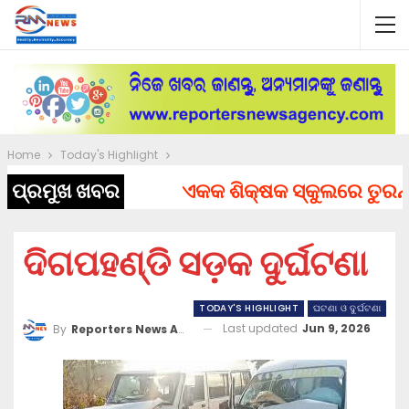
Home
Today's Highlight
ପ୍ରମୁଖ ଖବର
ଏକକ ଶିକ୍ଷକ ସ୍କୁଲରେ ତୁରନ୍ତ ନ
ଦିଗପହଣ୍ଡି ସଡ଼କ ଦୁର୍ଘଟଣା
TODAY'S HIGHLIGHT
ଘଟଣା ଓ ଦୁର୍ଘଟଣା
Last updated
Jun 9, 2026
By
Reporters News Agency