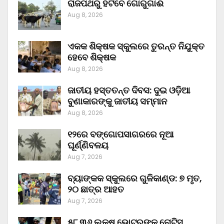
ରାଜପଥରୁ ହଟିବେ ଗୋରୁଗାଈ
Aug 8, 2026
ଏକକ ଶିକ୍ଷକ ସ୍କୁଲରେ ତୁରନ୍ତ ନିଯୁକ୍ତ
ହେବେ ଶିକ୍ଷକ
Aug 8, 2026
ଜାତୀୟ ହସ୍ତତନ୍ତ ଦିବସ: ଦୁଇ ଓଡ଼ିଆ
ବୁଣାକାରଙ୍କୁ ଜାତୀୟ ସମ୍ମାନ
Aug 8, 2026
୧୨ରେ ବଙ୍ଗୋପସାଗରରେ ନୂଆ
ଘୂର୍ଣ୍ଣିବଳୟ
Aug 7, 2026
ବ୍ୟାଙ୍କକ ସ୍କୁଲରେ ଗୁଳିକାଣ୍ଡ: ୭ ମୃତ,
୨୦ ଛାତ୍ର ଆହତ
Aug 7, 2026
୫୮.୩୬ ଲକ୍ଷ ଭୋଟରଙ୍କୁ ନୋଟିସ୍‌,