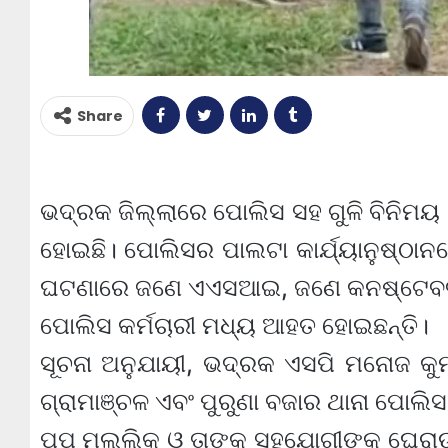
Share
ଭଦ୍ରକ ଜିଲ୍ଲାରେ ପୋଲିସ ସହ ଗୁଳି ବିନିମୟ 
ହୋଇଛି। ପୋଲିସର ପାଲଟା କାର୍ଯ୍ୟାନୁଷ୍ଠାନର
ଘଟଣାରେ ଜଣେ ଏଏସଆଇ, ଜଣେ କନଷ୍ଟେବଳ
ପୋଲିସ କର୍ମଚାରୀ ମଧ୍ୟ ଆହତ ହୋଇଛନ୍ତି।
ସୂଚନା ଅନୁଯାୟୀ, ଭଦ୍ରକ ଏସପି ମନୋଜ କୁ
ଗ୍ରାମାଞ୍ଚଳ ଏବଂ ପୁରୁଣା ବଜାର ଥାନା ପୋଲିସ
ପପୁ ମଲ୍ଲିକ ଓ ତାଙ୍କ ସହଯୋଗୀଙ୍କୁ ଘେର