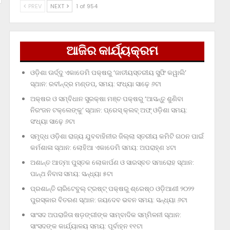
PREV
NEXT
1 of 954
ଆଜିର କାର୍ଯ୍ୟକ୍ରମ
ଓଡ଼ିଶା ଊର୍ଦ୍ଦୁ ଏକାଡେମି ପକ୍ଷରୁ ‘ଜାତୀୟସ୍ତରୀୟ ସୁଫି କୱାଲି’
ସ୍ଥାନ: ରବୀନ୍ଦ୍ର ମଣ୍ଡପ, ସମୟ: ସଂଧ୍ୟା ସାଢ଼େ ୬ଟା
ଅକ୍ଷର ଓ ସମ୍ବିଧାନ ସୁରକ୍ଷା ମଞ୍ଚ ପକ୍ଷରୁ ‘ଆସନ୍ତୁ ଶୁଣିବା
ନିରଂଜନ ଟକ୍‌ଲେଙ୍କୁ’ ସ୍ଥାନ: ପ୍ରେସ୍‌ କ୍ଲବ୍‌ ଅଫ୍‌ ଓଡ଼ିଶା ସମୟ:
ସଂଧ୍ୟା ସାଢ଼େ ୬ଟା
ସମୃଦ୍ଧ ଓଡ଼ିଶା ରାଜ୍ୟ ଯୁବବାହିନୀର ଜିଲ୍ଲା ସ୍ତରୀୟ କମିଟି ଗଠନ ପାଇଁ
କର୍ମଶାଳା ସ୍ଥାନ: ଲୋହିଆ ଏକାଡେମି ସମୟ: ଅପରାହ୍‌ଣ ୪ଟା
ଅଶାନ୍ତ ଆତ୍ମା ପୁସ୍ତକ ଲୋକାର୍ପଣ ଓ ସାରସ୍ବତ ସମାରୋହ ସ୍ଥାନ:
ପାନ୍ଥ ନିବାସ ସମୟ: ସନ୍ଧ୍ୟା ୫ଟା
ପ୍ରଶାନ୍ତି ଚାରିଟେବୁଲ୍‌ ଟ୍ରଷ୍ଟ୍‌ ପକ୍ଷରୁ ଶ୍ରେଷ୍ଠ ଓଡ଼ିଆଣୀ ୨୦୨୨
ପୁରସ୍କାର ବିତରଣ ସ୍ଥାନ: ଜୟଦେବ ଭବନ ସମୟ: ସନ୍ଧ୍ୟା ୬ଟା
ସାଂସଦ ଅପରାଜିତା ଷଡ଼ଙ୍ଗୀଙ୍କ ସାମ୍ବାଦିକ ସମ୍ମିଳନୀ ସ୍ଥାନ:
ସାଂସଦଙ୍କ କାର୍ଯ୍ୟାଳୟ ସମୟ: ପୂର୍ବାହ୍ନ ୧୧ଟା