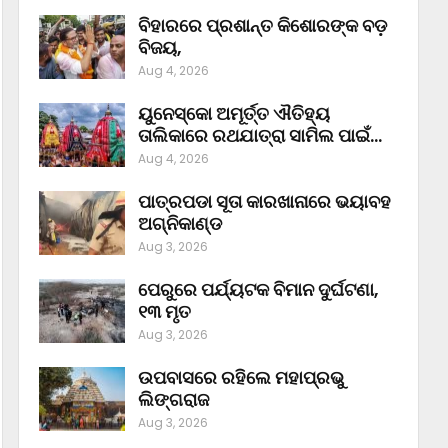
ବିହାରରେ ପ୍ରଶାନ୍ତ କିଶୋରଙ୍କ ବଡ଼
ବିଜୟ,
Aug 4, 2026
ୟୁନେସ୍କୋ ଅମୂର୍ତ୍ତ ଐତିହ୍ୟ
ତାଲିକାରେ ରଥଯାତ୍ରା ସାମିଲ ପାଇଁ…
Aug 4, 2026
ପାତ୍ରପଡା ସୂତା କାରଖାନାରେ ଭୟାବହ
ଅଗ୍ନିକାଣ୍ଡ
Aug 3, 2026
ପେରୁରେ ପର୍ଯ୍ୟଟକ ବିମାନ ଦୁର୍ଘଟଣା,
୧୩ ମୃତ
Aug 3, 2026
ଉପବାସରେ ରହିଲେ ମହାପ୍ରଭୁ
ଲିଙ୍ଗରାଜ
Aug 3, 2026