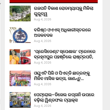
,
ଗଜପତି ବିକାଶ ରୋଡମ୍ୟାପ୍‌କୁ ମିଳିଲା
ଗୁରୁତ୍ୱ
Aug 4, 2026
ବରିଷ୍ଠ ଓଏଏସ୍‌ ଅଧିକାରୀସ୍ତରରେ
ଅଦଳବଦଳ
Aug 4, 2026
‘ପ୍ରେସିଡେଣ୍ଟ ସ୍ପେଶାଲ’ ଟ୍ରେନରେ
ବ୍ରହ୍ମପୁର ପହଞ୍ଚିଲେ ରାଷ୍ଟ୍ରପତି,
Aug 4, 2026
ଓୟୁଏଟି ପିଜି ଓ ପିଏଚ୍‌ଡି ଛାତ୍ରଙ୍କୁ
ମିଳିବ ମାସିକ ଭତ୍ତା, ଜାଣନ୍ତୁ…
Aug 4, 2026
ପେଟ୍ରୋଲ-ଡିଜେଲ ରପ୍ତାନି ଉପରେ
ବଢ଼ିଲା ୱିଣ୍ଡଫଲ ଟ୍ୟାକ୍ସ
Aug 4, 2026