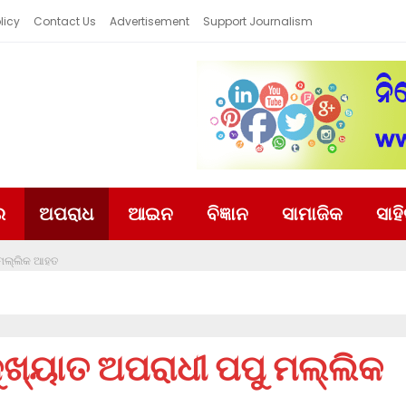
licy
Contact Us
Advertisement
Support Journalism
ର
ଅପରାଧ
ଆଇନ
ବିଜ୍ଞାନ
ସାମାଜିକ
ସାହ
 ମଲ୍ଲିକ ଆହତ
୍ୟାତ ଅପରାଧୀ ପପୁ ମଲ୍ଲିକ