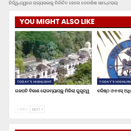
ନିର୍ଦ୍ୱନ୍ଦ୍ୱରେ ରାଜ୍ୟସଭାକୁ ନିର୍ବାଚିତ ହେଲେ ଦେବାଶିଷ ସାମନ୍ତରାୟ
YOU MIGHT ALSO LIKE
TODAY'S HIGHLIGHT
TODAY'S HIGHLIG
ଗଜପତି ବିକାଶ ରୋଡମ୍ୟାପ୍‌କୁ ମିଳିଲା ଗୁରୁତ୍ୱ
ବରିଷ୍ଠ ଓଏଏସ୍‌ ଅ
PREV
NEXT