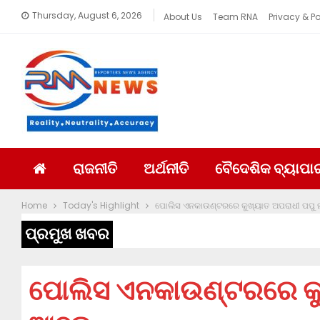
Thursday, August 6, 2026
About Us
Team RNA
Privacy & Po
ରାଜନୀତି
ଅର୍ଥନୀତି
ବୈଦେଶିକ ବ୍ୟାପା
Home
Today's Highlight
ପୋଲିସ ଏନକାଉଣ୍ଟରରେ କୁଖ୍ୟାତ ଅପରାଧୀ ପପୁ
ପ୍ରମୁଖ ଖବର
ପୋଲିସ ଏନକାଉଣ୍ଟରରେ କୁଖ