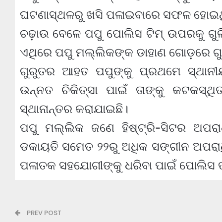
ଘଟଣାସ୍ଥଳରୁ ଖସି ପଳାଇବାରେ ସଫଳ ହୋଇ
ଚଢ଼ାଉ ବେଳେ ପପୁ ପୋଲିସ ଟିମ୍ ଉପରକୁ ଗୁଳ
ଏଥିରେ ପପୁ ମଲ୍ଲିକଙ୍କ ଡାହାଣ ଗୋଡ଼ରେ ଗ
ଗୁରୁତର ଆହତ ପପୁଙ୍କୁ ପ୍ରଥମେ ସ୍ଥାନୀୟ
ଉନ୍ନତ ଚିକିତ୍ସା ପାଇଁ ତାଙ୍କୁ କଟକସ୍
ସ୍ଥାନାନ୍ତର କରାଯାଇଛି।
ପପୁ ମଲ୍ଲିକ ଜଣେ ହିଷ୍ଟ୍ରି-ସିଟର ଅପରା
ଡକାୟତି ସମେତ ୨୨ରୁ ଅଧିକ ସଙ୍ଗୀନ ଅପରାଧି
ପଳାତକ ସହଯୋଗୀଙ୍କୁ ଧରିବା ପାଇଁ ପୋଲିସ ତଲ
PREV POST