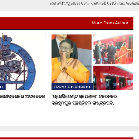
ଜଗତସିଂହପୁରରେ ହେବ ସରକାରୀ ମେଡିକାଲ କଲେଜ
More From Author
HT
TODAY'S HIGHLIGHT
ଧିକାରୀସ୍ତରରେ ଅଦଳବଦଳ
‘ପ୍ରେସିଡେଣ୍ଟ ସ୍ପେଶାଲ’ ଟ୍ରେନରେ
ବ୍ରହ୍ମପୁର ପହଞ୍ଚିଲେ ରାଷ୍ଟ୍ରପତି,