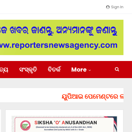
Sign In
ିତ୍ୟ
ସଂସ୍କୃତି
ବିତର୍କ
More
ୟୁପିଆଇ ପେମେଣ୍ଟରେ ଲାଗିପାରେ ଚ