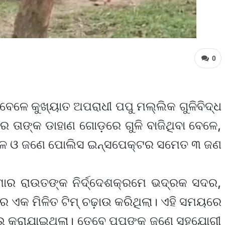
0
ବେଳେ କୁଖ୍ୟାତ ଅପରାଧୀ ପପୁ ମଲ୍ଲିକ ଗୁଳିବିଦ୍ଧ
େ ତାଙ୍କ ଡାହାଣ ଗୋଡ଼ରେ ଗୁଳି ବାଜିଥିବା ବେଳେ,
 ଓ ଜଣେ ପୋଲିସ ଇନ୍ସପେକ୍ଟର ସମେତ ୩ ଜଣ
ମାର ରାଉତଙ୍କ ନିର୍ଦ୍ଦେଶକ୍ରମେ ଭଦ୍ରକ ସଦର,
ର ଏକ ମିଳିତ ଟିମ୍ ଚଢ଼ାଉ କରିଥିଲା। ଏହି ସମୟରେ
ାଉ କରାଯାଇଥିଲା। ତେବେ ପପୁଙ୍କ ଜଣେ ସହଯୋଗୀ