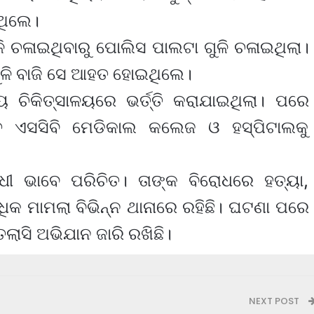
ଥିଲେ।
ି ଚଳାଇଥିବାରୁ ପୋଲିସ ପାଲଟା ଗୁଳି ଚଳାଇଥିଲା।
ୁଳି ବାଜି ସେ ଆହତ ହୋଇଥିଲେ।
 ଚିକିତ୍ସାଳୟରେ ଭର୍ତ୍ତି କରାଯାଇଥିଲା। ପରେ
ଥିତ ଏସସିବି ମେଡିକାଲ କଲେଜ ଓ ହସ୍ପିଟାଲକୁ
ଧୀ ଭାବେ ପରିଚିତ। ତାଙ୍କ ବିରୋଧରେ ହତ୍ୟା,
କ ମାମଲା ବିଭିନ୍ନ ଥାନାରେ ରହିଛି। ଘଟଣା ପରେ
ାସି ଅଭିଯାନ ଜାରି ରଖିଛି।
NEXT POST