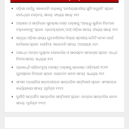
ଓଡ଼ିଶା ଊର୍ଦ୍ଦୁ ଏକାଡେମି ପକ୍ଷରୁ ‘ଜାତୀୟସ୍ତରୀୟ ସୁଫି କୱାଲି’ ସ୍ଥାନ:
ରବୀନ୍ଦ୍ର ମଣ୍ଡପ, ସମୟ: ସଂଧ୍ୟା ସାଢ଼େ ୬ଟା
ଅକ୍ଷର ଓ ସମ୍ବିଧାନ ସୁରକ୍ଷା ମଞ୍ଚ ପକ୍ଷରୁ ‘ଆସନ୍ତୁ ଶୁଣିବା ନିରଂଜନ
ଟକ୍‌ଲେଙ୍କୁ’ ସ୍ଥାନ: ପ୍ରେସ୍‌ କ୍ଲବ୍‌ ଅଫ୍‌ ଓଡ଼ିଶା ସମୟ: ସଂଧ୍ୟା ସାଢ଼େ ୬ଟା
ସମୃଦ୍ଧ ଓଡ଼ିଶା ରାଜ୍ୟ ଯୁବବାହିନୀର ଜିଲ୍ଲା ସ୍ତରୀୟ କମିଟି ଗଠନ ପାଇଁ
କର୍ମଶାଳା ସ୍ଥାନ: ଲୋହିଆ ଏକାଡେମି ସମୟ: ଅପରାହ୍‌ଣ ୪ଟା
ଅଶାନ୍ତ ଆତ୍ମା ପୁସ୍ତକ ଲୋକାର୍ପଣ ଓ ସାରସ୍ବତ ସମାରୋହ ସ୍ଥାନ: ପାନ୍ଥ
ନିବାସ ସମୟ: ସନ୍ଧ୍ୟା ୫ଟା
ପ୍ରଶାନ୍ତି ଚାରିଟେବୁଲ୍‌ ଟ୍ରଷ୍ଟ୍‌ ପକ୍ଷରୁ ଶ୍ରେଷ୍ଠ ଓଡ଼ିଆଣୀ ୨୦୨୨
ପୁରସ୍କାର ବିତରଣ ସ୍ଥାନ: ଜୟଦେବ ଭବନ ସମୟ: ସନ୍ଧ୍ୟା ୬ଟା
ସାଂସଦ ଅପରାଜିତା ଷଡ଼ଙ୍ଗୀଙ୍କ ସାମ୍ବାଦିକ ସମ୍ମିଳନୀ ସ୍ଥାନ: ସାଂସଦଙ୍କ
କାର୍ଯ୍ୟାଳୟ ସମୟ: ପୂର୍ବାହ୍ନ ୧୧ଟା
ଦୁର୍ନୀତି ସମ୍ପର୍କିତ ସାମ୍ବାଦିକ ସମ୍ମିଳନୀ ସ୍ଥାନ: ଉତ୍କଳ ସାମ୍ବାଦିକ ଭବନ
ସମୟ: ପୂର୍ବାହ୍ନ ୧୧ଟା