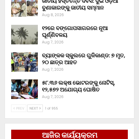
ଜାତୀୟ ହସ୍ତତନ୍ତ ଦିବସ: ଦୁଇ ଓଡ଼ିଆ
ବୁଣାକାରଙ୍କୁ ଜାତୀୟ ସମ୍ମାନ
Aug 8, 2026
୧୨ରେ ବଙ୍ଗୋପସାଗରରେ ନୂଆ
ଘୂର୍ଣ୍ଣିବଳୟ
Aug 7, 2026
ବ୍ୟାଙ୍କକ ସ୍କୁଲରେ ଗୁଳିକାଣ୍ଡ: ୭ ମୃତ,
୨୦ ଛାତ୍ର ଆହତ
Aug 7, 2026
୫୮.୩୬ ଲକ୍ଷ ଭୋଟରଙ୍କୁ ନୋଟିସ୍‌,
୧୨,୫୭୨ ଅଯୋଗ୍ୟ ଘୋଷିତ
Aug 7, 2026
PREV
NEXT
1 of 955
ଆଜିର କାର୍ଯ୍ୟକ୍ରମ