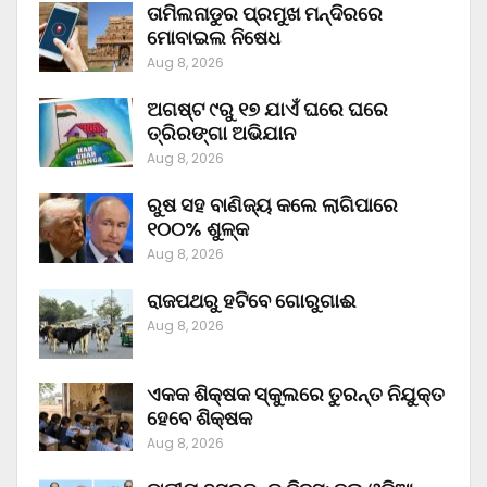
ତାମିଲନାଡୁର ପ୍ରମୁଖ ମନ୍ଦିରରେ
ମୋବାଇଲ ନିଷେଧ
Aug 8, 2026
ଅଗଷ୍ଟ ୯ରୁ ୧୭ ଯାଏଁ ଘରେ ଘରେ
ତ୍ରିରଙ୍ଗା ଅଭିଯାନ
Aug 8, 2026
ରୁଷ ସହ ବାଣିଜ୍ୟ କଲେ ଲାଗିପାରେ
୧୦୦% ଶୁଳ୍କ
Aug 8, 2026
ରାଜପଥରୁ ହଟିବେ ଗୋରୁଗାଈ
Aug 8, 2026
ଏକକ ଶିକ୍ଷକ ସ୍କୁଲରେ ତୁରନ୍ତ ନିଯୁକ୍ତ
ହେବେ ଶିକ୍ଷକ
Aug 8, 2026