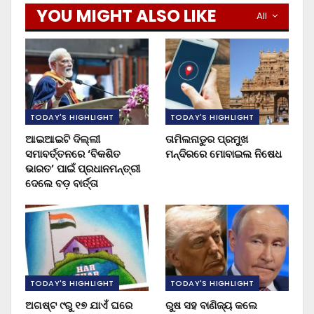
YOU MIGHT ALSO LIKE
All
TODAY'S HIGHLIGHT
TODAY'S HIGHLIGHT
ଆଇଆଇଟି ଦିଲ୍ଲୀ
ତାମିଲନାଡୁର ପ୍ରମୁଖ
ସମାବର୍ତ୍ତନରେ ‘ବିକଶିତ
ମନ୍ଦିରରେ ମୋବାଇଲ ନିଷେଧ
ଭାରତ’ ପାଇଁ ପ୍ରଧାନମନ୍ତ୍ରୀ
ଦେଲେ ବଡ଼ ବାର୍ତ୍ତା
TODAY'S HIGHLIGHT
TODAY'S HIGHLIGHT
ଅଗଷ୍ଟ ୯ରୁ ୧୭ ଯାଏଁ ଘରେ
ରୁଷ ସହ ବାଣିଜ୍ୟ କଲେ