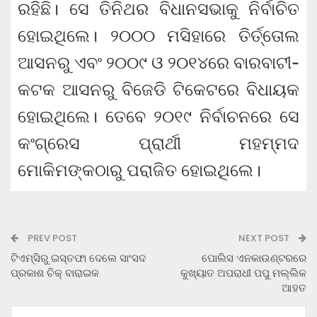
ରହିଛି। ସେ ତିନିଥର ବିଧାନସଭାକୁ ନିର୍ବାଚିତ
ହୋଇଥିଲେ। ୨୦୦୦ ମସିହାରେ ତିର୍ତ୍ତୋଲ
ଆସନରୁ ଏବଂ ୨୦୦୯ ଓ ୨୦୧୪ରେ ବାରବାଟୀ-
କଟକ ଆସନରୁ ବିଜେଡି ଟିକେଟରେ ବିଧାୟକ
ହୋଇଥିଲେ। ତେବେ ୨୦୧୯ ନିର୍ବାଚନରେ ସେ
କଂଗ୍ରେସ ପ୍ରାର୍ଥୀ ମହମ୍ମଦ
ମୋକିମଙ୍କଠାରୁ ପରାଜିତ ହୋଇଥିଲେ।
PREV POST
NEXT POST
ଟିଏମ୍‌ସିରୁ ଇସ୍ତଫା ଦେଲେ ସାଂସଦ
ପୋଲିସ ଏନକାଉଣ୍ଟରରେ
ପ୍ରକାଶ ଚିକ୍ ବାରାଇକ
କୁଖ୍ୟାତ ଅପରାଧୀ ପପୁ ମଲ୍ଲିକ
ଆହତ