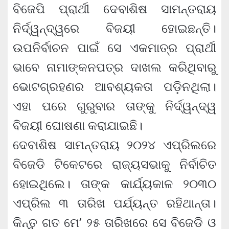
ବିଜେପି ପ୍ରାର୍ଥୀ ଦେବାଶିଷ ସାମନ୍ତରାୟ
ନିର୍ଦ୍ୱନ୍ଦ୍ୱରେ ବିଜୟୀ ହୋଇଛନ୍ତି।
ଉପନିର୍ବାଚନ ପାଇଁ ସେ ଏକମାତ୍ର ପ୍ରାର୍ଥୀ
ଭାବେ ନାମାଙ୍କନପତ୍ର ଦାଖଲ କରିଥିବାରୁ
ଭୋଟଗ୍ରହଣର ଆବଶ୍ୟକତା ପଡ଼ିନଥିଲା।
ଏହା ପରେ ଗୁରୁବାର ତାଙ୍କୁ ନିର୍ଦ୍ୱନ୍ଦ୍ୱ
ବିଜୟୀ ଘୋଷଣା କରାଯାଇଛି।
ଦେବାଶିଷ ସାମନ୍ତରାୟ ୨୦୨୪ ଏପ୍ରିଲରେ
ବିଜେଡି ଟିକେଟରେ ରାଜ୍ୟସଭାକୁ ନିର୍ବାଚିତ
ହୋଇଥିଲେ। ତାଙ୍କ କାର୍ଯ୍ୟକାଳ ୨୦୩୦
ଏପ୍ରିଲ ୩ ତାରିଖ ପର୍ଯ୍ୟନ୍ତ ରହିଥାନ୍ତା।
କିନ୍ତୁ ଗତ ମେ’ ୨୫ ତାରିଖରେ ସେ ବିଜେଡି ଓ