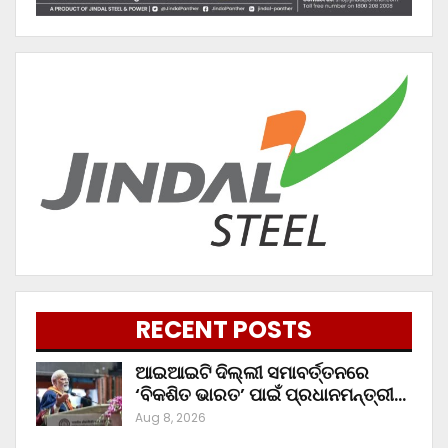
RECENT POSTS
ଆଇଆଇଟି ଦିଲ୍ଲୀ ସମାବର୍ତ୍ତନରେ
‘ବିକଶିତ ଭାରତ’ ପାଇଁ ପ୍ରଧାନମନ୍ତ୍ରୀ…
Aug 8, 2026