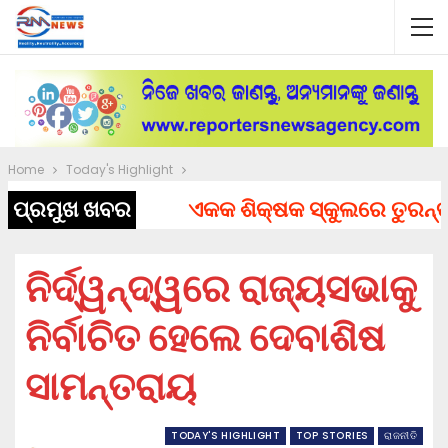
Home
Today's Highlight
ପ୍ରମୁଖ ଖବର
ଏକକ ଶିକ୍ଷକ ସ୍କୁଲରେ ତୁରନ୍ତ ନି
ନିର୍ଦ୍ୱନ୍ଦ୍ୱରେ ରାଜ୍ୟସଭାକୁ
ନିର୍ବାଚିତ ହେଲେ ଦେବାଶିଷ
ସାମନ୍ତରାୟ
TODAY'S HIGHLIGHT
TOP STORIES
ରାଜନୀତି