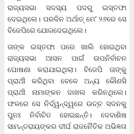
ରାଜ୍ୟସଭା ସଦସ୍ୟ ପଦରୁ ଇସ୍ତଫା
ଦେଇଥିଲେ। ପରଦିନ ଅର୍ଥାତ୍ ମେ’ ୨୬ରେ ସେ
ବିଜେପିରେ ଯୋଗଦେଇଥିଲେ।
ତାଙ୍କ ଇସ୍ତଫା ପରେ ଖାଲି ହୋଇଥିବା
ରାଜ୍ୟସଭା ଆସନ ପାଇଁ ଉପନିର୍ବାଚନ
ଘୋଷଣା କରାଯାଇଥିଲା। ବିଜେପି ତାଙ୍କୁ
ପ୍ରାର୍ଥୀ କରିଥିବା ବେଳେ ଅନ୍ୟ କୌଣସି
ପ୍ରାର୍ଥୀ ନାମାଙ୍କନ ଦାଖଲ କରିନଥିଲେ।
ଫଳରେ ସେ ନିର୍ଦ୍ୱନ୍ଦ୍ୱରେ ଉଚ୍ଚ ସଦନକୁ
ପୁନଃ ନିର୍ବାଚିତ ହୋଇଛନ୍ତି। ଦେବାଶିଷ
ସାମନ୍ତରାୟଙ୍କର ଦୀର୍ଘ ରାଜନୈତିକ ଅଭିଜ୍ଞତା