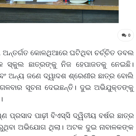
0
 ଅନ୍ତର୍ଗତ କୋଳଥିଆରେ ଘଟିଥିବା ଚର୍ଚ୍ଚିତ ଡବଲ
 ସ୍କୁଲ ଛାତ୍ରଙ୍କୁ ନିଜ ହେପାଜତକୁ ନେଇଛି।
ଂ ଅନ୍ୟ ଜଣେ ଦ୍ୱାଦଶ ଶ୍ରେଣୀର ଛାତ୍ର ବୋଲି
ଗଳବାର ସୂଚନା ଦେଇଛନ୍ତି। ଦୁଇ ଅଭିଯୁକ୍ତଙ୍କୁ
।
ଣ ପ୍ରସାଦ ପାଢ଼ୀ ବିଏସ୍‌ସି ଦ୍ୱିତୀୟ ବର୍ଷର ଛାତ୍ର
ରୁଥିବା ଅଭିଯୋଗ ଥିଲା। ଅଟକ ଦୁଇ ନାବାଳକଙ୍କ