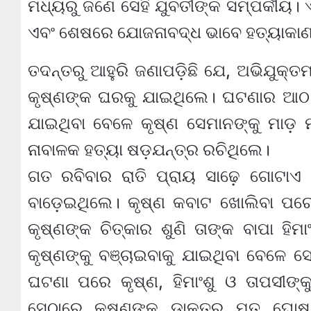
ମଧ୍ୟରୁ ଜଣେ ସେହି ଯୁବତୀଙ୍କ ସମ୍ପର୍କୀୟ। ଏ
ଏବଂ ଶେଷରେ ଯୋଜନାବଦ୍ଧ ଭାବେ ହତ୍ୟାକାଣ୍ଡ
ତଦନ୍ତରୁ ଆହୁରି ଜଣାପଡ଼ିଛି ଯେ, ଅଭିଯୁକ୍ତମା
କୃଷ୍ଣଙ୍କ ଘରକୁ ଯାଇଥିଲେ। ଘଟଣାର ଆଠ ଦିନ
ଯାଇଥିବା ବେଳେ କୃଷ୍ଣ ସେମାନଙ୍କୁ ମାଡ଼ 
ନାବାଳକ ହତ୍ୟା ଷଡ଼ଯନ୍ତ୍ର ରଚିଥିଲେ।
ଗତ ରବିବାର ରାତି ପ୍ରାୟ ସାଢ଼େ ଗୋଟାଏ
ବାଡ଼େଇଥିଲେ। କୃଷ୍ଣ କବାଟ ଖୋଲିବା ପର
କୃଷ୍ଣଙ୍କ ଚିତ୍କାର ଶୁଣି ତାଙ୍କ ବାପା ହିମ
କୃଷ୍ଣଙ୍କୁ ବଞ୍ଚାଇବାକୁ ଯାଇଥିବା ବେଳ
ଘଟଣା ପରେ କୃଷ୍ଣ, ହିମାଂଶୁ ଓ ତାପସୀଙ୍କ
ସେଠାରେ କୃଷ୍ଣଙ୍କୁ ଡାକ୍ତର ମୃତ ଘୋଷଣ