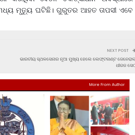
 ମଧ୍ୟ ମୃତ୍ୟୁ ଘଟିଛି। ଗୁରୁତର ଆହତ ତାପସୀ ଏବେ
NEXT POST
ଭାରତୀୟ ସ୍ଥଳସେନାର ନୂଆ ମୁଖ୍ୟ ହେଲେ ଲେଫ୍ଟନାଣ୍ଟ ଜେନେରାଲ
ଧୀରଜ ସେଠ
More From Author