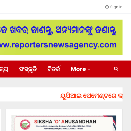
Sign In
ିତ୍ୟ
ସଂସ୍କୃତି
ବିତର୍କ
More
ୟୁପିଆଇ ପେମେଣ୍ଟରେ ଲାଗିପାରେ ଚା