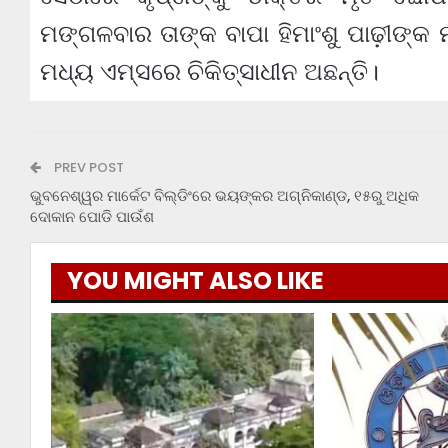
ମଙ୍ଗଳବାର ତାଙ୍କ ବାପା ହିମାଂଶୁ ପାଢ଼ୀଙ୍କ
ମଧ୍ୟ ଏମ୍ସରେ ଚିକିତ୍ସାଧୀନ ଅଛନ୍ତି।
PREV POST
ଭୁବନେଶ୍ୱର ମାର୍କେଟ ବିଲ୍ଡିଂରେ ଭୟଙ୍କର ଅଗ୍ନିକାଣ୍ଡ, ୧୫ରୁ ଅଧିକ
ଦୋକାନ ପୋଡି ପାଉଁଶ
YOU MIGHT ALSO LIKE