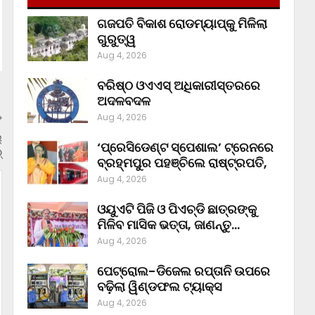
ଗଜପତି ବିକାଶ ରୋଡମ୍ୟାପ୍‌କୁ ମିଳିଲା
ଗୁରୁତ୍ୱ
Aug 4, 2026
ବରିଷ୍ଠ ଓଏଏସ୍‌ ଅଧିକାରୀସ୍ତରରେ
ଅଦଳବଦଳ
Aug 4, 2026
୍
‘ପ୍ରେସିଡେଣ୍ଟ ସ୍ପେଶାଲ’ ଟ୍ରେନରେ
୍
ବ୍ରହ୍ମପୁର ପହଞ୍ଚିଲେ ରାଷ୍ଟ୍ରପତି,
Aug 4, 2026
ଓୟୁଏଟି ପିଜି ଓ ପିଏଚ୍‌ଡି ଛାତ୍ରଙ୍କୁ
ମିଳିବ ମାସିକ ଭତ୍ତା, ଜାଣନ୍ତୁ…
Aug 4, 2026
ପେଟ୍ରୋଲ-ଡିଜେଲ ରପ୍ତାନି ଉପରେ
ବଢ଼ିଲା ୱିଣ୍ଡଫଲ ଟ୍ୟାକ୍ସ
Aug 4, 2026