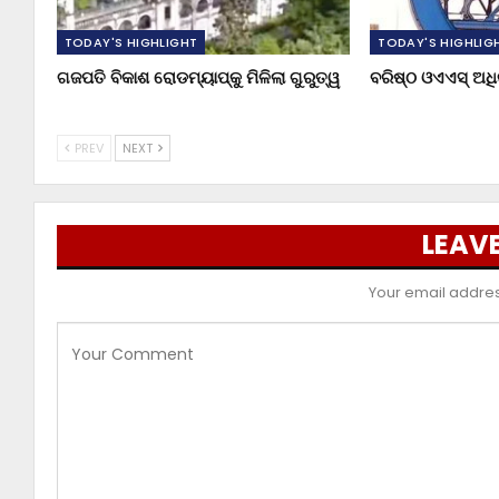
TODAY'S HIGHLIGHT
TODAY'S HIGHLIG
ଗଜପତି ବିକାଶ ରୋଡମ୍ୟାପ୍‌କୁ ମିଳିଲା ଗୁରୁତ୍ୱ
ବରିଷ୍ଠ ଓଏଏସ୍‌ ଅ
PREV
NEXT
LEAVE
Your email address