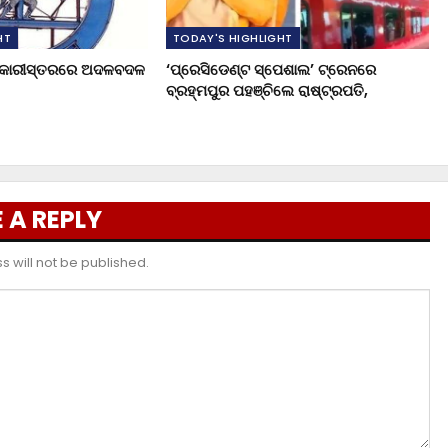
HT
TODAY'S HIGHLIGHT
ଧିକାରୀସ୍ତରରେ ଅଦଳବଦଳ
‘ପ୍ରେସିଡେଣ୍ଟ ସ୍ପେଶାଲ’ ଟ୍ରେନରେ
ବ୍ରହ୍ମପୁର ପହଞ୍ଚିଲେ ରାଷ୍ଟ୍ରପତି,
 A REPLY
 will not be published.