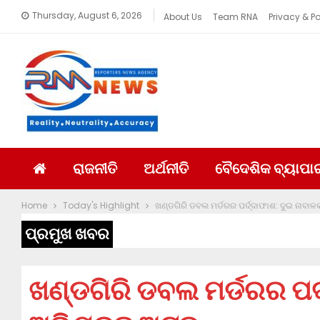
Thursday, August 6, 2026
About Us
Team RNA
Privacy & Po
ରାଜନୀତି
ଅର୍ଥନୀତି
ବୈଦେଶିକ ବ୍ୟାପା
Home
Today's Highlight
ଖଣ୍ଡଗିରି ଡବଲ ମର୍ଡରର ପର୍ଦ୍ଦାଫାଶ: ଦୁଇ ନାବା
ପ୍ରମୁଖ ଖବର
ଖଣ୍ଡଗିରି ଡବଲ ମର୍ଡରର ପର୍