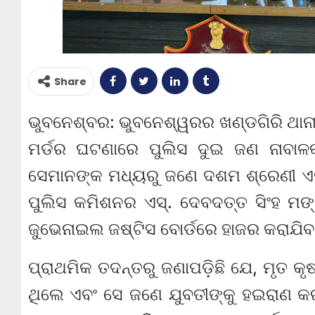
Share
ଭୁବନେଶ୍ବର: ଭୁବନେଶ୍ୱରର ଖଣ୍ଡଗିରି ଥାନା
ମର୍ଡର ଘଟଣାରେ ପୁଲିସ ଦୁଇ ଜଣ ନାବାଳକ
ସେମାନଙ୍କ ମଧ୍ୟରୁ ଜଣେ ଦଶମ ଶ୍ରେଣୀ ଏବ
ପୁଲିସ କମିଶନର ଏସ୍. ଦେବଦତ୍ତ ସିଂହ ମଙ୍
ଜୁଭେନାଇଲ ଜଷ୍ଟିସ ବୋର୍ଡରେ ହାଜର କରାଯିବ
ପ୍ରାଥମିକ ତଦନ୍ତରୁ ଜଣାପଡ଼ିଛି ଯେ, ମୃତ କୃଷ୍
ଥିଲେ ଏବଂ ସେ ଜଣେ ଯୁବତୀଙ୍କୁ ହଇରାଣ କ