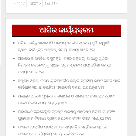
PREV
NEXT
1 of 954
ଆଜିର କାର୍ଯ୍ୟକ୍ରମ
ଓଡ଼ିଶା ଊର୍ଦ୍ଦୁ ଏକାଡେମି ପକ୍ଷରୁ ‘ଜାତୀୟସ୍ତରୀୟ ସୁଫି କୱାଲି’
ସ୍ଥାନ: ରବୀନ୍ଦ୍ର ମଣ୍ଡପ, ସମୟ: ସଂଧ୍ୟା ସାଢ଼େ ୬ଟା
ଅକ୍ଷର ଓ ସମ୍ବିଧାନ ସୁରକ୍ଷା ମଞ୍ଚ ପକ୍ଷରୁ ‘ଆସନ୍ତୁ ଶୁଣିବା
ନିରଂଜନ ଟକ୍‌ଲେଙ୍କୁ’ ସ୍ଥାନ: ପ୍ରେସ୍‌ କ୍ଲବ୍‌ ଅଫ୍‌ ଓଡ଼ିଶା ସମୟ:
ସଂଧ୍ୟା ସାଢ଼େ ୬ଟା
ସମୃଦ୍ଧ ଓଡ଼ିଶା ରାଜ୍ୟ ଯୁବବାହିନୀର ଜିଲ୍ଲା ସ୍ତରୀୟ କମିଟି ଗଠନ ପାଇଁ
କର୍ମଶାଳା ସ୍ଥାନ: ଲୋହିଆ ଏକାଡେମି ସମୟ: ଅପରାହ୍‌ଣ ୪ଟା
ଅଶାନ୍ତ ଆତ୍ମା ପୁସ୍ତକ ଲୋକାର୍ପଣ ଓ ସାରସ୍ବତ ସମାରୋହ ସ୍ଥାନ:
ପାନ୍ଥ ନିବାସ ସମୟ: ସନ୍ଧ୍ୟା ୫ଟା
ପ୍ରଶାନ୍ତି ଚାରିଟେବୁଲ୍‌ ଟ୍ରଷ୍ଟ୍‌ ପକ୍ଷରୁ ଶ୍ରେଷ୍ଠ ଓଡ଼ିଆଣୀ ୨୦୨୨
ପୁରସ୍କାର ବିତରଣ ସ୍ଥାନ: ଜୟଦେବ ଭବନ ସମୟ: ସନ୍ଧ୍ୟା ୬ଟା
ସାଂସଦ ଅପରାଜିତା ଷଡ଼ଙ୍ଗୀଙ୍କ ସାମ୍ବାଦିକ ସମ୍ମିଳନୀ ସ୍ଥାନ:
ସାଂସଦଙ୍କ କାର୍ଯ୍ୟାଳୟ ସମୟ: ପୂର୍ବାହ୍ନ ୧୧ଟା