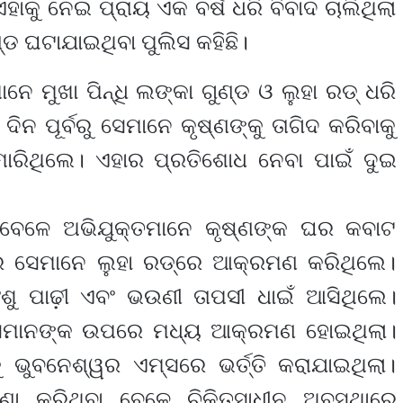
ହାକୁ ନେଇ ପ୍ରାୟ ଏକ ବର୍ଷ ଧରି ବିବାଦ ଚାଲିଥିଲା
 ଘଟାଯାଇଥିବା ପୁଲିସ କହିଛି।
ନେ ମୁଖା ପିନ୍ଧି ଲଙ୍କା ଗୁଣ୍ଡ ଓ ଲୁହା ରଡ୍‌ ଧରି
 ପୂର୍ବରୁ ସେମାନେ କୃଷ୍ଣଙ୍କୁ ତାଗିଦ କରିବାକୁ
ମାରିଥିଲେ। ଏହାର ପ୍ରତିଶୋଧ ନେବା ପାଇଁ ଦୁଇ
 ବେଳେ ଅଭିଯୁକ୍ତମାନେ କୃଷ୍ଣଙ୍କ ଘର କବାଟ
େ ସେମାନେ ଲୁହା ରଡ୍‌ରେ ଆକ୍ରମଣ କରିଥିଲେ।
ାଂଶୁ ପାଢ଼ୀ ଏବଂ ଭଉଣୀ ତାପସୀ ଧାଇଁ ଆସିଥିଲେ।
େ ସେମାନଙ୍କ ଉପରେ ମଧ୍ୟ ଆକ୍ରମଣ ହୋଇଥିଲା।
ୁ ଭୁବନେଶ୍ୱର ଏମ୍ସରେ ଭର୍ତ୍ତି କରାଯାଇଥିଲା।
ା କରିଥିବା ବେଳେ ଚିକିତ୍ସାଧୀନ ଅବସ୍ଥାରେ