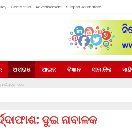
licy
Contact Us
Advertisement
Support Journalism
ର
ଅପରାଧ
ଆଇନ
ବିଜ୍ଞାନ
ସାମାଜିକ
ସାହ
ଳକ ଅଭିଯୁକ୍ତ ଅଟକ
ଦ୍ଦାଫାଶ: ଦୁଇ ନାବାଳକ