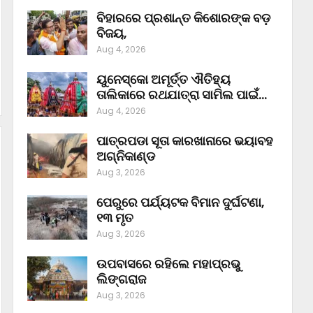
ବିହାରରେ ପ୍ରଶାନ୍ତ କିଶୋରଙ୍କ ବଡ଼
ବିଜୟ,
Aug 4, 2026
ୟୁନେସ୍କୋ ଅମୂର୍ତ୍ତ ଐତିହ୍ୟ
ତାଲିକାରେ ରଥଯାତ୍ରା ସାମିଲ ପାଇଁ…
Aug 4, 2026
ପାତ୍ରପଡା ସୂତା କାରଖାନାରେ ଭୟାବହ
ଅଗ୍ନିକାଣ୍ଡ
Aug 3, 2026
ପେରୁରେ ପର୍ଯ୍ୟଟକ ବିମାନ ଦୁର୍ଘଟଣା,
୧୩ ମୃତ
Aug 3, 2026
ଉପବାସରେ ରହିଲେ ମହାପ୍ରଭୁ
ଲିଙ୍ଗରାଜ
Aug 3, 2026