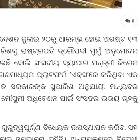
0
ଅଧିବେଶନ ଜୁଲାଇ ୨୦ରୁ ଆରମ୍ଭ ହୋଇ ଅଗଷ୍ଟ ୧୩
ରିଶକୁ ରାଷ୍ଟ୍ରପତି ଦ୍ରୌପଦୀ ମୁର୍ମୁ ଅନୁମୋଦନ
ଛି ବୋଲି ସଂସଦୀୟ ବ୍ୟାପାର ମନ୍ତ୍ରୀ କିରେନ
କ ଗଣମାଧ୍ୟମ ପ୍ଲାଟଫର୍ମ ‘ଏକ୍ସ’ରେ କରିଥିବା ଏକ
ାରତ ସରକାରଙ୍କ ସୁପାରିଶ ଅନୁଯାୟୀ ମାନ୍ୟବର
୦୨୬ ମୌସୁମୀ ଅଧିବେଶନ ପାଇଁ ସଂସଦର ଉଭୟ ଗୃହକୁ
ଗୁରୁତ୍ୱପୂର୍ଣ୍ଣ ବିଧେୟକ ଉପସ୍ଥାପନ କରିବା ସହ
ର ସମ୍ଭାବନା ରହିଛି। ଅନ୍ୟପକ୍ଷରେ ବିରୋଧୀ