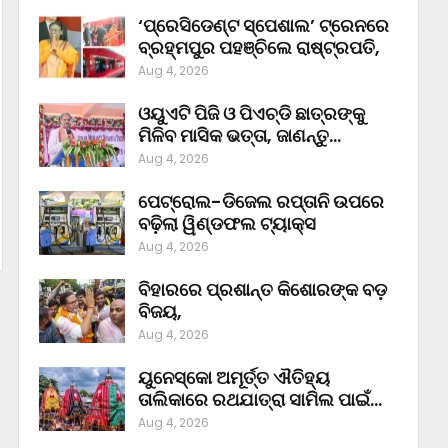
‘ପ୍ରେସିଡେଣ୍ଟ ସ୍ପେଶାଲ’ ଟ୍ରେନରେ
ବ୍ରହ୍ମପୁର ପହଞ୍ଚିଲେ ରାଷ୍ଟ୍ରପତି,
Aug 4, 2026
ଓୟୁଏଟି ପିଜି ଓ ପିଏଚ୍‌ଡି ଛାତ୍ରଙ୍କୁ
ମିଳିବ ମାସିକ ଭତ୍ତା, ଜାଣନ୍ତୁ…
Aug 4, 2026
ପେଟ୍ରୋଲ-ଡିଜେଲ ରପ୍ତାନି ଉପରେ
ବଢ଼ିଲା ୱିଣ୍ଡଫଲ ଟ୍ୟାକ୍ସ
Aug 4, 2026
ବିହାରରେ ପ୍ରଶାନ୍ତ କିଶୋରଙ୍କ ବଡ଼
ବିଜୟ,
Aug 4, 2026
ୟୁନେସ୍କୋ ଅମୂର୍ତ୍ତ ଐତିହ୍ୟ
ତାଲିକାରେ ରଥଯାତ୍ରା ସାମିଲ ପାଇଁ…
Aug 4, 2026