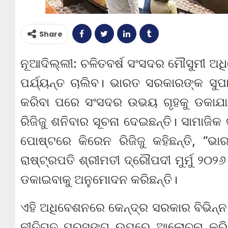
Share
ନୂଆଦିଲ୍ଲୀ: ଚଳିତବର୍ଷ ସଂସଦର ମୌସୁମୀ 
ପର୍ଯ୍ୟନ୍ତ ଚାଲିବ। ଭାରତ ସରକାରଙ୍କ ସୁପା
କରିବା ପରେ ସଂସଦର ଉଭୟ ଗୃହକୁ ଡକାଯାଇ
ରିଜିଜୁ ଶନିବାର ସୂଚନା ଦେଇଛନ୍ତି। ସାମାଜି
ପୋଷ୍ଟରେ କିରେନ ରିଜିଜୁ କହିଛନ୍ତି, “ଭ
ରାଷ୍ଟ୍ରପତି ଶ୍ରୀମତୀ ଦ୍ରୌପଦୀ ମୁର୍ମୁ ୨
ଡକାଇବାକୁ ଅନୁମୋଦନ କରିଛନ୍ତି।
ଏହି ଅଧିବେଶନରେ କେନ୍ଦ୍ର ସରକାର ବିଭିନ୍ନ 
ନୀତିଗତ ପ୍ରସଙ୍ଗ ଉପରେ ଆଲୋଚନା କରିବା