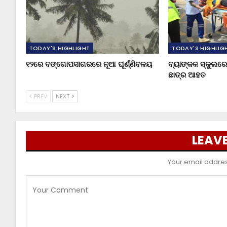
TODAY'S HIGHLIGHT
TODAY'S HIGHLIG
୧୨ରେ ବଙ୍ଗୋପସାଗରରେ ନୂଆ ଘୂର୍ଣ୍ଣିବଳୟ
ବ୍ୟାଙ୍କକ ସ୍କୁଲରେ 
ଛାତ୍ର ଆହତ
PREV
NEXT
LEAVE
Your email address