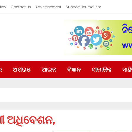
licy
Contact Us
Advertisement
Support Journalism
ର
ଅପରାଧ
ଆଇନ
ବିଜ୍ଞାନ
ସାମାଜିକ
ସାହ
ମୀ ଅଧିବେଶନ,