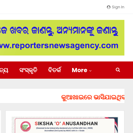
Sign In
ିତ୍ୟ
ସଂସ୍କୃତି
ବିତର୍କ
More
କୁଆଖାଇରେ ଭାସିଯାଇଥିବା ୨ ଯୁବ