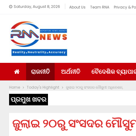
Saturday, August 8, 2026
About Us
Team RNA
Privacy & Po
ରାଜନୀତି
ଅର୍ଥନୀତି
ବୈଦେଶିକ ବ୍ୟାପା
Home
Today's Highlight
ଜୁଲାଇ ୨୦ରୁ ସଂସଦର ମୌସୁମୀ ଅଧିବେଶନ,
ପ୍ରମୁଖ ଖବର
ଜୁଲାଇ ୨୦ରୁ ସଂସଦର ମୌସୁ