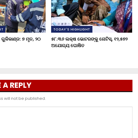
HT
TODAY'S HIGHLIGHT
ଗୁଳିକାଣ୍ଡ: ୭ ମୃତ, ୨୦
୫୮.୩୬ ଲକ୍ଷ ଭୋଟରଙ୍କୁ ନୋଟିସ୍‌, ୧୨,୫୭୨
ଅଯୋଗ୍ୟ ଘୋଷିତ
 A REPLY
 will not be published.