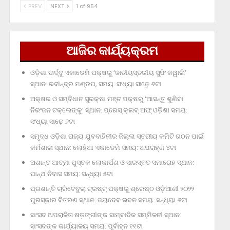
PREV
NEXT
1 of 954
ଆଜିର କାର୍ଯ୍ୟକ୍ରମ
ଓଡ଼ିଶା ଊର୍ଦ୍ଦୁ ଏକାଡେମି ପକ୍ଷରୁ ‘ଜାତୀୟସ୍ତରୀୟ ସୁଫି କୱାଲି’
ସ୍ଥାନ: ରବୀନ୍ଦ୍ର ମଣ୍ଡପ, ସମୟ: ସଂଧ୍ୟା ସାଢ଼େ ୬ଟା
ଅକ୍ଷର ଓ ସମ୍ବିଧାନ ସୁରକ୍ଷା ମଞ୍ଚ ପକ୍ଷରୁ ‘ଆସନ୍ତୁ ଶୁଣିବା
ନିରଂଜନ ଟକ୍‌ଲେଙ୍କୁ’ ସ୍ଥାନ: ପ୍ରେସ୍‌ କ୍ଲବ୍‌ ଅଫ୍‌ ଓଡ଼ିଶା ସମୟ:
ସଂଧ୍ୟା ସାଢ଼େ ୬ଟା
ସମୃଦ୍ଧ ଓଡ଼ିଶା ରାଜ୍ୟ ଯୁବବାହିନୀର ଜିଲ୍ଲା ସ୍ତରୀୟ କମିଟି ଗଠନ ପାଇଁ
କର୍ମଶାଳା ସ୍ଥାନ: ଲୋହିଆ ଏକାଡେମି ସମୟ: ଅପରାହ୍‌ଣ ୪ଟା
ଅଶାନ୍ତ ଆତ୍ମା ପୁସ୍ତକ ଲୋକାର୍ପଣ ଓ ସାରସ୍ବତ ସମାରୋହ ସ୍ଥାନ:
ପାନ୍ଥ ନିବାସ ସମୟ: ସନ୍ଧ୍ୟା ୫ଟା
ପ୍ରଶାନ୍ତି ଚାରିଟେବୁଲ୍‌ ଟ୍ରଷ୍ଟ୍‌ ପକ୍ଷରୁ ଶ୍ରେଷ୍ଠ ଓଡ଼ିଆଣୀ ୨୦୨୨
ପୁରସ୍କାର ବିତରଣ ସ୍ଥାନ: ଜୟଦେବ ଭବନ ସମୟ: ସନ୍ଧ୍ୟା ୬ଟା
ସାଂସଦ ଅପରାଜିତା ଷଡ଼ଙ୍ଗୀଙ୍କ ସାମ୍ବାଦିକ ସମ୍ମିଳନୀ ସ୍ଥାନ:
ସାଂସଦଙ୍କ କାର୍ଯ୍ୟାଳୟ ସମୟ: ପୂର୍ବାହ୍ନ ୧୧ଟା