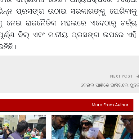
ଭିନ୍ନ ପ୍ରସଙ୍ଗ ଉଠାଇ ସରକାରଙ୍କୁ ଘେରିବାକୁ
କୁ ନେଇ ରାଜନୈତିକ ମହଲରେ ଏବେଠାରୁ ଚର୍ଚ୍ଚା
୍ଣ୍ଣ ବିଲ୍‌ ଏବଂ ଜାତୀୟ ପ୍ରସଙ୍ଗ ଉପରେ ଏହି
ହିଛି।
NEXT POST
କେନାଲ ପାଣିରେ ଭାସିଗଲେ ଯୁବ
More From Author