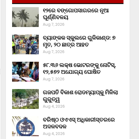
୧୨ରେ ବଙ୍ଗୋପସାଗରରେ ନୂଆ
ଘୂର୍ଣ୍ଣିବଳୟ
Aug 7, 2026
ବ୍ୟାଙ୍କକ ସ୍କୁଲରେ ଗୁଳିକାଣ୍ଡ: ୭
ମୃତ, ୨୦ ଛାତ୍ର ଆହତ
Aug 7, 2026
୫୮.୩୬ ଲକ୍ଷ ଭୋଟରଙ୍କୁ ନୋଟିସ୍‌,
୧୨,୫୭୨ ଅଯୋଗ୍ୟ ଘୋଷିତ
Aug 7, 2026
ଗଜପତି ବିକାଶ ରୋଡମ୍ୟାପ୍‌କୁ ମିଳିଲା
ଗୁରୁତ୍ୱ
Aug 4, 2026
ବରିଷ୍ଠ ଓଏଏସ୍‌ ଅଧିକାରୀସ୍ତରରେ
ଅଦଳବଦଳ
Aug 4, 2026