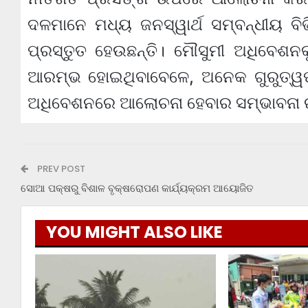
ଦଳମାନେ ମଧ୍ୟ ଜନସ୍ୱାର୍ଥ ସମ୍ବନ୍ଧୀୟ ବି
ପ୍ରସ୍ତୁତ ହେଉଛନ୍ତି। ମୌସୁମୀ ଅଧିବେଶନ
ଆରମ୍ଭ ହୋଇଥିବାବେଳେ, ଅନେକ ଗୁରୁତ୍ୱପୂର
ଅଧିବେଶନରେ ଆଲୋଚନା ହେବାର ସମ୍ଭାବନା ର
PREV POST
ସୋଆ ପକ୍ଷରୁ ବିଶାଳ ବୃକ୍ଷରୋପଣ କାର୍ଯ୍ୟକ୍ରମ ଆୟୋଜିତ
YOU MIGHT ALSO LIKE