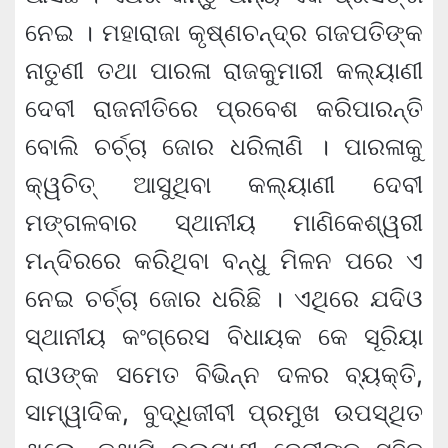
ନେଇ । ମହାରାଜା କୃଷ୍ଣଚନ୍ଦ୍ର ଗଜପତିଙ୍କ
ନାତୁଣୀ ତଥା ପାରଳା ରାଜକୁମାରୀ କଲ୍ୟାଣୀ
ଦେବୀ ରାଜନୀତିରେ ପ୍ରବେଶ କରିପାରନ୍ତି
ବୋଲି ଚର୍ଚ୍ଚା ଜୋର ଧରିଲାଣି । ପାରଳାକୁ
କ୍ୱଚିତ୍‍ ଆସୁଥିବା କଲ୍ୟାଣୀ ଦେବୀ
ମଙ୍ଗଳବାର ସ୍ଥାନୀୟ ମାଣିକେଶ୍ୱରୀ
ମନ୍ଦିରରେ କରିଥିବା ବନ୍ଧୁ ମିଳନ ପରେ ଏ
ନେଇ ଚର୍ଚ୍ଚା ଜୋର ଧରିଛି । ଏଥିରେ ଯଦିଓ
ସ୍ଥାନୀୟ କଂଗ୍ରେସ ବିଧାୟକ କେ ସୂରିୟା
ରାଓଙ୍କ ସମେତ ବିଭିନ୍ନ ଦଳର ବ୍ୟକ୍ତି,
ସାମ୍ୱାଦିକ, ବୁଦ୍ଧିଜୀବୀ ପ୍ରମୁଖ ଉପସ୍ଥିତ