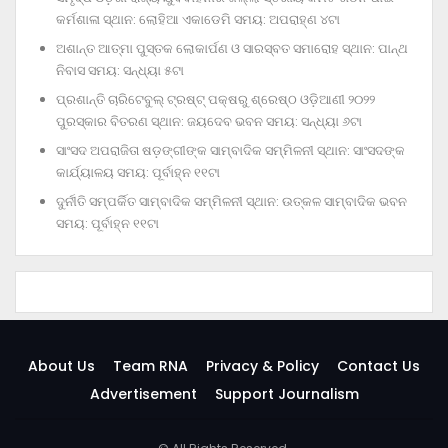
କର୍ମଶାଳା ସ୍ଥାନ: ଲୋହିଆ ଏକାଡେମି ସମୟ: ଅପରାହ୍‌ଣ ୪ଟା
ଅଶାନ୍ତ ଆତ୍ମା ପୁସ୍ତକ ଲୋକାର୍ପଣ ଓ ସାରସ୍ବତ ସମାରୋହ ସ୍ଥାନ: ପାନ୍ଥ
ନିବାସ ସମୟ: ସନ୍ଧ୍ୟା ୫ଟା
ପ୍ରଶାନ୍ତି ଚାରିଟେବୁଲ୍‌ ଟ୍ରଷ୍ଟ୍‌ ପକ୍ଷରୁ ଶ୍ରେଷ୍ଠ ଓଡ଼ିଆଣୀ ୨୦୨୨
ପୁରସ୍କାର ବିତରଣ ସ୍ଥାନ: ଜୟଦେବ ଭବନ ସମୟ: ସନ୍ଧ୍ୟା ୬ଟା
ସାଂସଦ ଅପରାଜିତା ଷଡ଼ଙ୍ଗୀଙ୍କ ସାମ୍ବାଦିକ ସମ୍ମିଳନୀ ସ୍ଥାନ: ସାଂସଦଙ୍କ
କାର୍ଯ୍ୟାଳୟ ସମୟ: ପୂର୍ବାହ୍ନ ୧୧ଟା
ଦୁର୍ନୀତି ସମ୍ପର୍କିତ ସାମ୍ବାଦିକ ସମ୍ମିଳନୀ ସ୍ଥାନ: ଉତ୍କଳ ସାମ୍ବାଦିକ ଭବନ
ସମୟ: ପୂର୍ବାହ୍ନ ୧୧ଟା
About Us
Team RNA
Privacy & Policy
Contact Us
Advertisement
Support Journalism