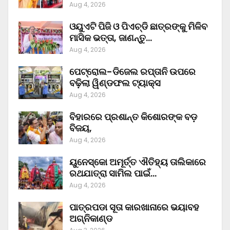
Aug 4, 2026
ଓୟୁଏଟି ପିଜି ଓ ପିଏଚ୍‌ଡି ଛାତ୍ରଙ୍କୁ ମିଳିବ
ମାସିକ ଭତ୍ତା, ଜାଣନ୍ତୁ…
Aug 4, 2026
ପେଟ୍ରୋଲ-ଡିଜେଲ ରପ୍ତାନି ଉପରେ
ବଢ଼ିଲା ୱିଣ୍ଡଫଲ ଟ୍ୟାକ୍ସ
Aug 4, 2026
ବିହାରରେ ପ୍ରଶାନ୍ତ କିଶୋରଙ୍କ ବଡ଼
ବିଜୟ,
Aug 4, 2026
ୟୁନେସ୍କୋ ଅମୂର୍ତ୍ତ ଐତିହ୍ୟ ତାଲିକାରେ
ରଥଯାତ୍ରା ସାମିଲ ପାଇଁ…
Aug 4, 2026
ପାତ୍ରପଡା ସୂତା କାରଖାନାରେ ଭୟାବହ
ଅଗ୍ନିକାଣ୍ଡ