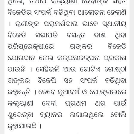
ଥିଲେ, ତଥାପି କଲ୍ୟାଣୀ ଦେବୀଙ୍କ ସହିତ
ବିଜେଡିର ସଂପର୍କ ବଢିଥିବା ଆଲୋଚନା ହେଲାଣି
। ରାଣୀଙ୍କ ପରାମର୍ଶଦାତା ଭାବେ ସ୍ଥାନୀୟ
ବିଜେଡି ସଭାପତି ବସନ୍ତ ଦାଶ ଥିବା
ପରିପ୍ରେକ୍ଷୀରେ ତାଙ୍କର ବିଜେଡି
ଯୋଗଦାନ ନେଇ କଳ୍ପନାଜଳ୍ପନା ପ୍ରକାଶ
ପାଉଛି । ସେହିଭଳି ଆଉ ଗୋଟିଏ ଗୋଷ୍ଠୀ
ତାଙ୍କର ବିଜେପି ସହ ସଂପର୍କ ବଢିଥିବା
କହୁଛନ୍ତି । ତେବେ ନୂଆବର୍ଷ ଓ ପୋଙ୍ଗଲରେ
କଲ୍ୟାଣୀ ଦେବୀ ପ୍ରଥମ ଥର ପାଇଁ
ଶୁଭେଚ୍ଛା ବ୍ୟାନର ଲଗାଇଥିଲେ ବୋଲି
କୁହାଯାଉଛି ।