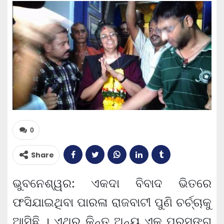
0
Share
ଭୁବନେଶ୍ୱର: ଏକଦା ବିବାଦ ଭିତରେ
ଫସିଯାଇଥିବା ପାରଳା ରାଜବାଟୀ ପୁଣି ଚର୍ଚ୍ଚାକୁ
ଆସିଛି । ଏଥର କିନ୍ତୁ ଅନ୍ୟ ଏକ ପ୍ରସଙ୍ଗ