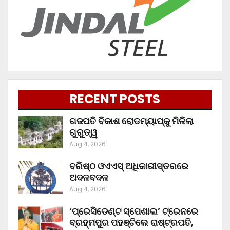
RECENT POSTS
ଗଜପତି ବିକାଶ ରୋଡମ୍ୟାପ୍‌କୁ ମିଳିଲା
ଗୁରୁତ୍ୱ
Aug 4, 2026
ବରିଷ୍ଠ ଓଏଏସ୍‌ ଅଧିକାରୀସ୍ତରରେ
ଅଦଳବଦଳ
Aug 4, 2026
‘ପ୍ରେସିଡେଣ୍ଟ ସ୍ପେଶାଲ’ ଟ୍ରେନରେ
ବ୍ରହ୍ମପୁର ପହଞ୍ଚିଲେ ରାଷ୍ଟ୍ରପତି,