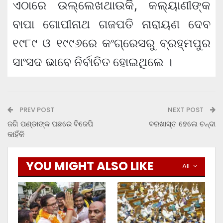
ଏଠାରେ ଉଲ୍ଲେଖଥାଉକିି, କଲ୍ୟାଣୀଙ୍କ
ବାପା ଗୋପୀନାଥ ଗଜପତି ନାରାୟଣ ଦେବ
୧୯୮୯ ଓ ୧୯୯୬ରେ କଂଗ୍ରେସରୁ ବ୍ରହ୍ମପୁର
ସାଂସଦ ଭାବେ ନିର୍ବାଚିତ ହୋଇଥିଲେ ।
PREV POST
NEXT POST
ଜଗି ପଣ୍ଡାଙ୍କ ପଛରେ ବିଜେପି
ବରଖାସ୍ତ ହେଲେ ଚନ୍ଦା
କାହିଁକି
YOU MIGHT ALSO LIKE
All