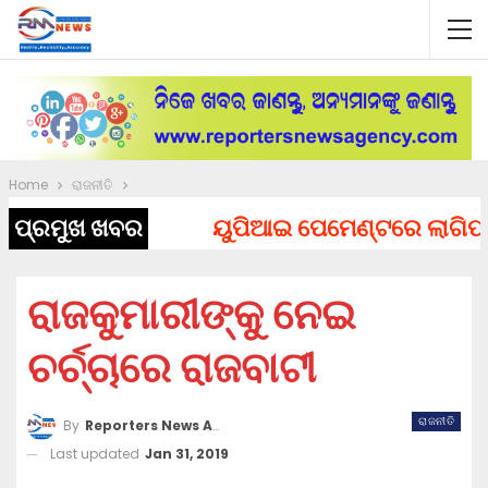
Home
ରାଜନୀତି
ପ୍ରମୁଖ ଖବର
ୟୁପିଆଇ ପେମେଣ୍ଟରେ ଲାଗିପାରେ ଚ
ରାଜକୁମାରୀଙ୍କୁ ନେଇ
ଚର୍ଚ୍ଚାରେ ରାଜବାଟୀ
ରାଜନୀତି
By
Reporters News Agency
Last updated
Jan 31, 2019