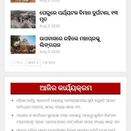
Aug 3, 2026
ପେରୁରେ ପର୍ଯ୍ୟଟକ ବିମାନ ଦୁର୍ଘଟଣା, ୧୩
ମୃତ
Aug 3, 2026
ଉପବାସରେ ରହିଲେ ମହାପ୍ରଭୁ
ଲିଙ୍ଗରାଜ
Aug 3, 2026
PREV
NEXT
1 of 954
ଆଜିର କାର୍ଯ୍ୟକ୍ରମ
ଓଡ଼ିଶା ଊର୍ଦ୍ଦୁ ଏକାଡେମି ପକ୍ଷରୁ ‘ଜାତୀୟସ୍ତରୀୟ ସୁଫି କୱାଲି’ ସ୍ଥାନ:
ରବୀନ୍ଦ୍ର ମଣ୍ଡପ, ସମୟ: ସଂଧ୍ୟା ସାଢ଼େ ୬ଟା
ଅକ୍ଷର ଓ ସମ୍ବିଧାନ ସୁରକ୍ଷା ମଞ୍ଚ ପକ୍ଷରୁ ‘ଆସନ୍ତୁ ଶୁଣିବା ନିରଂଜନ
ଟକ୍‌ଲେଙ୍କୁ’ ସ୍ଥାନ: ପ୍ରେସ୍‌ କ୍ଲବ୍‌ ଅଫ୍‌ ଓଡ଼ିଶା ସମୟ: ସଂଧ୍ୟା ସାଢ଼େ ୬ଟା
ସମୃଦ୍ଧ ଓଡ଼ିଶା ରାଜ୍ୟ ଯୁବବାହିନୀର ଜିଲ୍ଲା ସ୍ତରୀୟ କମିଟି ଗଠନ ପାଇଁ