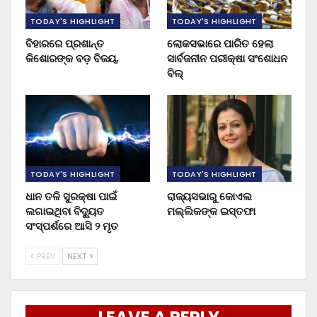
TODAY'S HIGHLIGHT
TODAY'S HIGHLIGHT
ବିହାରରେ ପ୍ରଶାନ୍ତ
ଲୋକସଭାରେ ପାରିତ ହେଲା
କିଶୋରଙ୍କ ବଡ଼ ବିଜୟ,
ସାର୍ବଜନୀନ ପରୀକ୍ଷା ସଂଶୋଧନ
ବିଲ୍
TODAY'S HIGHLIGHT
TODAY'S HIGHLIGHT
ଧାନ ତଳି ସୁରକ୍ଷା ପାଇଁ
ରାଜ୍ୟସଭାରୁ କୋଏଲ
ଲଗାଇଥିବା ବିଦ୍ୟୁତ
ମଲ୍ଲିକଙ୍କ ଇସ୍ତଫା
ସଂସ୍ପର୍ଶରେ ଆସି ୨ ମୃତ
PREV
NEXT