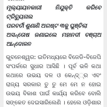
ମୂଲ୍ୟାୟନକାରୀ ନିଯୁକ୍ତି କରିିବେ
ଟ୍ରିବ୍ୟୁନାଲ
ପରବର୍ତୀ ଶୁଣାଣି ଅଗଷ୍ଟ ୩କୁ ଘୁଞ୍ଚିଲା
ଅସନ୍ତୋଷ ଜଣାଇଲେ ମହାନଦୀ ବଞ୍ଚାଅ
ଆନ୍ଦୋଳନ
ଭୁବନେଶ୍ୱର: ଇତିମଧ୍ୟରେ ବିଜେଡି-ବିଜେପି
ସଂପର୍କରେ ସୁଧାର ଆସିଛି । ପୂର୍ବ ଭଳି କଥା
କଥାରେ ଉଭୟ ଦଳ ଓ କେନ୍ଦ୍‍୍ର ଏବଂ
ରାଜ୍ୟ ସରକାର ତୁ ତୁ ମେ ମେ ନ ହୋଇ
ଉଭୟ ବିକାଶ ପାଇଁ କାର୍ଯ୍ୟ କରିବେ ବୋଲି
ସଙ୍କେତ ଦେଇସାରିଲେଣି । ହେଲେ ଓଡ଼ିଶାର