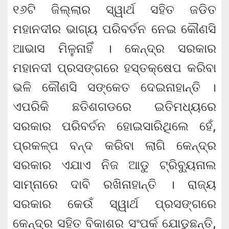
୧୬ଟି ଜିଲ୍ଲାର ସ୍ୱାର୍ଥ ସହିତ ଜଡିତ
ମହାନଦୀର ଭାଗ୍ୟ ପରିବର୍ତନ ନେଇ କୌଣସି
ଆଭାସ ମିଳୁନାହିଁ । କେନ୍ଦ୍ର ସରକାର
ମହାନଦୀ ପ୍ରସଙ୍ଗରେ ହସ୍ତକ୍ଷେପ କରିବା
ଭଳି କୌଣସି ସଙ୍କେତ ଦେଇନାହାନ୍ତି ।
ଏପରିକି ଛତିଶଗଡରେ ଇତିମଧ୍ୟରେ
ସରକାର ପରିବର୍ତନ ହୋଇସାରିଥିଲେ ହେଁ,
ପ୍ରକଳ୍ପ ବନ୍ଦ କରିବା ଲାଗି କେନ୍ଦ୍ର
ସରକାର ଏଯାଏ ନିଜ ଆଡୁ ଟ୍ରିବ୍ୟୁନାଲ
ସାମ୍ନାରେ ଦାବି ରଖିନାହାନ୍ତି । ରାଜ୍ୟ
ସରକାର କେଉଁ ସ୍ୱାର୍ଥ ପ୍ରସଙ୍ଗରେ
କେନ୍ଦ୍ର ସହିତ ବିକାଶର ସଂପର୍କ ଯୋଡୁଛନ୍ତି,