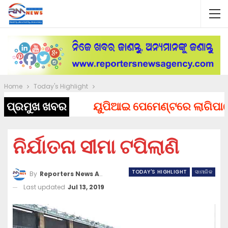
Home
Today's Highlight
ପ୍ରମୁଖ ଖବର
ୟୁପିଆଇ ପେମେଣ୍ଟରେ ଲାଗିପାରେ ଚା
ନିର୍ଯାତନା ସୀମା ଟପିଲାଣି
TODAY'S HIGHLIGHT
ସାମାଜିକ
By
Reporters News Agency
Last updated
Jul 13, 2019