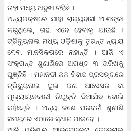
ତାହା ମଧ୍ୟ ଅବୁଝା ରହିଛି ।
ଅନ୍ୟପକ୍ଷରେ ଯାହା ରାଜ୍ୟବାସୀ ଆଶଙ୍କା
କରୁଥିଲେ, ତାହା ଏବେ ହେବାକୁ ଯାଉଛି ।
ଟ୍ରିବ୍ୟୁନାଲ ମଧ୍ୟ ଓଡ଼ିଶାକୁ ତୁରନ୍ତ ନ୍ୟାୟ
ଦେବା ମାନସିକତାରେ ନାହାନ୍ତି । ଆଜି ଏ
ସଂକ୍ରାନ୍ତ ଶୁଣାଣିରେ ଅଗଷ୍ଟ ୩ ତାରିଖକୁ
ଘୁଞ୍ଚିଛି । ମହାନଦୀ ଜଳ ବିବାଦ ପ୍ରସଙ୍ଗରେ
ଟ୍ରିବ୍ୟୁନାଲ ଦୁଇ ଜଣ ଆସେସର ବା
ମୂଲ୍ୟାୟନକାରୀ ନିଯୁକ୍ତି ଦିଆଯିବ ବୋଲି
କହିଛନ୍ତି । ଅନ୍ୟ ଜଣେ ପରବର୍ତୀ ଶୁଣାଣି
ସମୟରେ ଏଠାରେ ସ୍ଥାନ ପାଇବେ ।
ଆଜି ଓଡ଼ିଶାର ଆଡଭୋକେଟ ଜେନେରାଲ