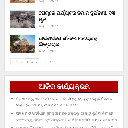
Aug 3, 2026
ପେରୁରେ ପର୍ଯ୍ୟଟକ ବିମାନ ଦୁର୍ଘଟଣା, ୧୩
ମୃତ
Aug 3, 2026
ଉପବାସରେ ରହିଲେ ମହାପ୍ରଭୁ
ଲିଙ୍ଗରାଜ
Aug 3, 2026
PREV
NEXT
1 of 954
ଆଜିର କାର୍ଯ୍ୟକ୍ରମ
ଓଡ଼ିଶା ଊର୍ଦ୍ଦୁ ଏକାଡେମି ପକ୍ଷରୁ ‘ଜାତୀୟସ୍ତରୀୟ ସୁଫି କୱାଲି’ ସ୍ଥାନ:
ରବୀନ୍ଦ୍ର ମଣ୍ଡପ, ସମୟ: ସଂଧ୍ୟା ସାଢ଼େ ୬ଟା
ଅକ୍ଷର ଓ ସମ୍ବିଧାନ ସୁରକ୍ଷା ମଞ୍ଚ ପକ୍ଷରୁ ‘ଆସନ୍ତୁ ଶୁଣିବା ନିରଂଜନ
ଟକ୍‌ଲେଙ୍କୁ’ ସ୍ଥାନ: ପ୍ରେସ୍‌ କ୍ଲବ୍‌ ଅଫ୍‌ ଓଡ଼ିଶା ସମୟ: ସଂଧ୍ୟା ସାଢ଼େ ୬ଟା
ସମୃଦ୍ଧ ଓଡ଼ିଶା ରାଜ୍ୟ ଯୁବବାହିନୀର ଜିଲ୍ଲା ସ୍ତରୀୟ କମିଟି ଗଠନ ପାଇଁ