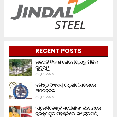
RECENT POSTS
ଗଜପତି ବିକାଶ ରୋଡମ୍ୟାପ୍‌କୁ ମିଳିଲା
ଗୁରୁତ୍ୱ
Aug 4, 2026
ବରିଷ୍ଠ ଓଏଏସ୍‌ ଅଧିକାରୀସ୍ତରରେ
ଅଦଳବଦଳ
Aug 4, 2026
‘ପ୍ରେସିଡେଣ୍ଟ ସ୍ପେଶାଲ’ ଟ୍ରେନରେ
ବ୍ରହ୍ମପୁର ପହଞ୍ଚିଲେ ରାଷ୍ଟ୍ରପତି,