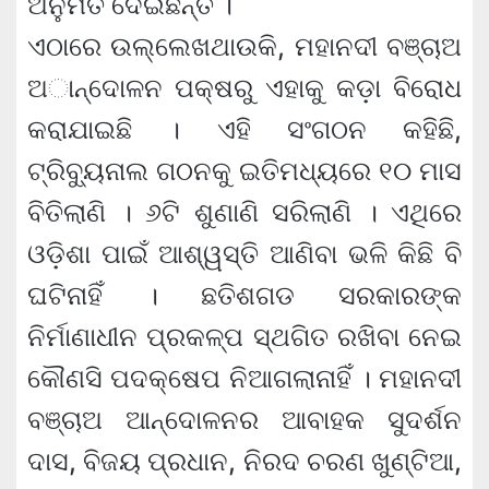
ଅନୁମତି ଦେଇଛନ୍ତି ।
ଏଠାରେ ଉଲ୍ଲେଖଥାଉକି, ମହାନଦୀ ବଞ୍ଚାଅ
ଅାନ୍ଦୋଳନ ପକ୍ଷରୁ ଏହାକୁ କଡ଼ା ବିରୋଧ
କରାଯାଇଛି । ଏହି ସଂଗଠନ କହିଛି,
ଟ୍ରିବ୍ୟୁନାଲ ଗଠନକୁ ଇତିମଧ୍ୟରେ ୧୦ ମାସ
ବିତିଲାଣି । ୬ଟି ଶୁଣାଣି ସରିଲାଣି । ଏଥିରେ
ଓଡ଼ିଶା ପାଇଁ ଆଶ୍ୱସ୍ତି ଆଣିବା ଭଳି କିଛି ବି
ଘଟିନାହିଁ । ଛତିଶଗଡ ସରକାରଙ୍କ
ନିର୍ମାଣାଧୀନ ପ୍ରକଳ୍ପ ସ୍ଥଗିତ ରଖିବା ନେଇ
କୌଣସି ପଦକ୍ଷେପ ନିଆଗଲାନାହିଁ । ମହାନଦୀ
ବଞ୍ଚାଅ ଆନ୍ଦୋଳନର ଆବାହକ ସୁଦର୍ଶନ
ଦାସ, ବିଜୟ ପ୍ରଧାନ, ନିରଦ ଚରଣ ଖୁଣ୍ଟିଆ,