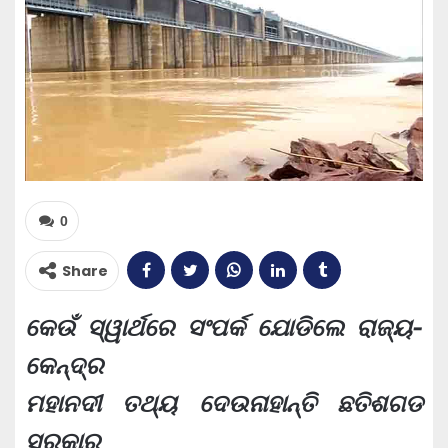
0
Share
କେଉଁ ସ୍ୱାର୍ଥରେ ସଂପର୍କ ଯୋଡିଲେ ରାଜ୍ୟ-
କେନ୍ଦ୍ର
ମହାନଦୀ ତଥ୍ୟ ଦେଉନାହାନ୍ତି ଛତିଶଗଡ
ସରକାର