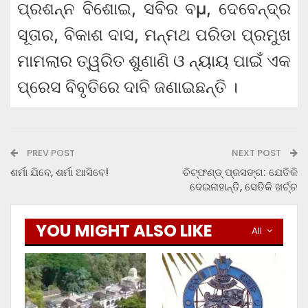
ପ୍ରଶନ୍ନ ବିଶୋଇ, ସବିର ବµ, ଦେବେନ୍ଦ୍ର
ସୂତାର, ବିକାଶ ଦାସ, ମନ୍ମଥ ପରିଡା ପ୍ରମୁଖ
ମାମଲାର ତ୍ୱରିତ ଶୁଣାଣି ଓ ନ୍ୟାୟ ପାଇଁ ଏକ
ପ୍ରେସ ବିବୃତିରେ ଦାବି ଜଣାଇଛନ୍ତି ।
PREV POST
NEXT POST
ଶର୍ମା ଯିବେ, ଶର୍ମା ଆସିବେ!
ଚିଟ୍‌ଫଣ୍ଡ୍‌ ପ୍ରସଙ୍ଗ: ଯେତିକି
ଦେଇନାହାନ୍ତି, ସେତିକି ଖର୍ଚ୍ଚ
YOU MIGHT ALSO LIKE
All