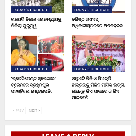
TODAY'S HIGHLIGHT
TODAY'S HIGHLIGHT
ଗଜପତି ବିକାଶ ରୋଡମ୍ୟାପ୍‌କୁ
ବରିଷ୍ଠ ଓଏଏସ୍‌
ମିଳିଲା ଗୁରୁତ୍ୱ
ଅଧିକାରୀସ୍ତରରେ ଅଦଳବଦଳ
TODAY'S HIGHLIGHT
TODAY'S HIGHLIGHT
‘ପ୍ରେସିଡେଣ୍ଟ ସ୍ପେଶାଲ’
ଓୟୁଏଟି ପିଜି ଓ ପିଏଚ୍‌ଡି
ଟ୍ରେନରେ ବ୍ରହ୍ମପୁର
ଛାତ୍ରଙ୍କୁ ମିଳିବ ମାସିକ ଭତ୍ତା,
ପହଞ୍ଚିଲେ ରାଷ୍ଟ୍ରପତି,
ଜାଣନ୍ତୁ କିଏ ପାଇବେ ଓ କିଏ
ପାଇବେନି
PREV
NEXT