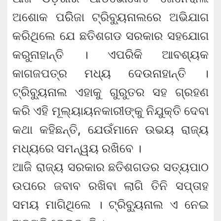
ଅଶୋକ ପରିିଜା ଟ୍ରିବୁ୍ୟନାଲରେ ଅଭିଯାଗ
କରିଥିଲେ ଯେ ଛତିଶଗଡ ସରକାର ସହଯୋଗ
କରୁନାହାନ୍ତି । ଏପରିକି ଆବଶ୍ୟକ
କାଗଜପତ୍ର ମଧ୍ୟ ଦେଉନାହାନ୍ତି ।
ଟ୍ରିବ୍ୟୁନାଲ ଏହାକୁ ଗୁରୁତର ସହ ଗ୍ରହଣ
କରି ଏହି ମୂଲ୍ୟାୟନକାରୀଙ୍କୁ ନିଯୁକ୍ତି ଦେବା
କଥା କହିଛନ୍ତି, ଯେଉଁମାନେ ଉଭୟ ରାଜ୍ୟ
ମଧ୍ୟରେ ସମନ୍ୱୟ ରଖିବେ ।
ଆଜି ରାଜ୍ୟ ସରକାର ଛତିଶଗଡର ସତ୍ୟପାଠ
ଉପରେ ଜବାବ ରଖିବା ଲାଗି ତିନି ସପ୍ତାହ
ସମୟ ମାଗିଥିଲେ । ଟ୍ରିବ୍ୟୁନାଲ ଏ ନେଇ