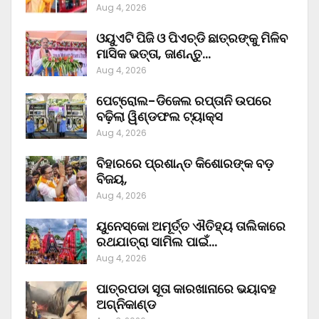
Aug 4, 2026
ଓୟୁଏଟି ପିଜି ଓ ପିଏଚ୍‌ଡି ଛାତ୍ରଙ୍କୁ ମିଳିବ
ମାସିକ ଭତ୍ତା, ଜାଣନ୍ତୁ…
Aug 4, 2026
ପେଟ୍ରୋଲ-ଡିଜେଲ ରପ୍ତାନି ଉପରେ
ବଢ଼ିଲା ୱିଣ୍ଡଫଲ ଟ୍ୟାକ୍ସ
Aug 4, 2026
ବିହାରରେ ପ୍ରଶାନ୍ତ କିଶୋରଙ୍କ ବଡ଼
ବିଜୟ,
Aug 4, 2026
ୟୁନେସ୍କୋ ଅମୂର୍ତ୍ତ ଐତିହ୍ୟ ତାଲିକାରେ
ରଥଯାତ୍ରା ସାମିଲ ପାଇଁ…
Aug 4, 2026
ପାତ୍ରପଡା ସୂତା କାରଖାନାରେ ଭୟାବହ
ଅଗ୍ନିକାଣ୍ଡ