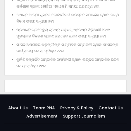
କର୍ମଶାଳା ସ୍ଥାନ: ଲୋହିଆ ଏକାଡେମି ସମୟ: ଅପରାହ୍‌ଣ ୪ଟା
ଅଶାନ୍ତ ଆତ୍ମା ପୁସ୍ତକ ଲୋକାର୍ପଣ ଓ ସାରସ୍ବତ ସମାରୋହ ସ୍ଥାନ: ପାନ୍ଥ
ନିବାସ ସମୟ: ସନ୍ଧ୍ୟା ୫ଟା
ପ୍ରଶାନ୍ତି ଚାରିଟେବୁଲ୍‌ ଟ୍ରଷ୍ଟ୍‌ ପକ୍ଷରୁ ଶ୍ରେଷ୍ଠ ଓଡ଼ିଆଣୀ ୨୦୨୨
ପୁରସ୍କାର ବିତରଣ ସ୍ଥାନ: ଜୟଦେବ ଭବନ ସମୟ: ସନ୍ଧ୍ୟା ୬ଟା
ସାଂସଦ ଅପରାଜିତା ଷଡ଼ଙ୍ଗୀଙ୍କ ସାମ୍ବାଦିକ ସମ୍ମିଳନୀ ସ୍ଥାନ: ସାଂସଦଙ୍କ
କାର୍ଯ୍ୟାଳୟ ସମୟ: ପୂର୍ବାହ୍ନ ୧୧ଟା
ଦୁର୍ନୀତି ସମ୍ପର୍କିତ ସାମ୍ବାଦିକ ସମ୍ମିଳନୀ ସ୍ଥାନ: ଉତ୍କଳ ସାମ୍ବାଦିକ ଭବନ
ସମୟ: ପୂର୍ବାହ୍ନ ୧୧ଟା
About Us
Team RNA
Privacy & Policy
Contact Us
Advertisement
Support Journalism