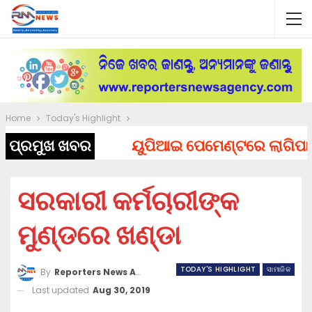
Home
Today's Highlight
ପ୍ରମୁଖ ଖବର
ୟୁପିଆଇ ପେମେଣ୍ଟରେ ଲାଗିପାରେ ଚା
ସରକାରୀ କର୍ମଚାରୀଙ୍କ
ମୁଣ୍ଡରେ ଖଣ୍ଡା
TODAY'S HIGHLIGHT
ସାମାଜିକ
By
Reporters News Agency
Last updated
Aug 30, 2019