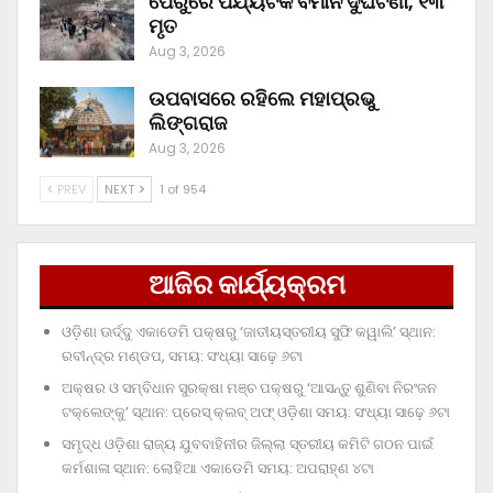
ପେରୁରେ ପର୍ଯ୍ୟଟକ ବିମାନ ଦୁର୍ଘଟଣା, ୧୩
ମୃତ
Aug 3, 2026
ଉପବାସରେ ରହିଲେ ମହାପ୍ରଭୁ
ଲିଙ୍ଗରାଜ
Aug 3, 2026
PREV
NEXT
1 of 954
ଆଜିର କାର୍ଯ୍ୟକ୍ରମ
ଓଡ଼ିଶା ଊର୍ଦ୍ଦୁ ଏକାଡେମି ପକ୍ଷରୁ ‘ଜାତୀୟସ୍ତରୀୟ ସୁଫି କୱାଲି’ ସ୍ଥାନ:
ରବୀନ୍ଦ୍ର ମଣ୍ଡପ, ସମୟ: ସଂଧ୍ୟା ସାଢ଼େ ୬ଟା
ଅକ୍ଷର ଓ ସମ୍ବିଧାନ ସୁରକ୍ଷା ମଞ୍ଚ ପକ୍ଷରୁ ‘ଆସନ୍ତୁ ଶୁଣିବା ନିରଂଜନ
ଟକ୍‌ଲେଙ୍କୁ’ ସ୍ଥାନ: ପ୍ରେସ୍‌ କ୍ଲବ୍‌ ଅଫ୍‌ ଓଡ଼ିଶା ସମୟ: ସଂଧ୍ୟା ସାଢ଼େ ୬ଟା
ସମୃଦ୍ଧ ଓଡ଼ିଶା ରାଜ୍ୟ ଯୁବବାହିନୀର ଜିଲ୍ଲା ସ୍ତରୀୟ କମିଟି ଗଠନ ପାଇଁ
କର୍ମଶାଳା ସ୍ଥାନ: ଲୋହିଆ ଏକାଡେମି ସମୟ: ଅପରାହ୍‌ଣ ୪ଟା