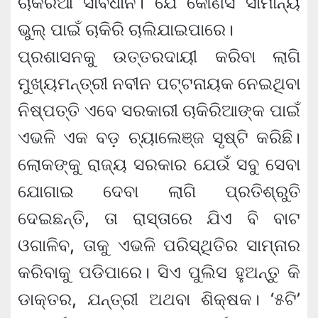
ଚାକିରିଆ ସାବଧାନ। ଯେ କୌଣସି ସାମାନ୍ୟ
ଭୁଲ୍ ପାଇଁ ଚାକିରି ଚାଲିଯାଇପାରେ।
ପ୍ରଶାସନକୁ ଉତ୍ତରଦାୟୀ କରିବା ଲାଗି
ମୁଖ୍ୟମନ୍ତ୍ରୀ ନବୀନ ପଟ୍ଟନାୟକ ନେଇଥିବା
ନିଷ୍ପତ୍ତି ଏବେ ସରକାରୀ ଚାକିରିଆଙ୍କ ପାଇଁ
ଏଭଳି ଏକ ବଡ଼ ଚ୍ୟାଲେଞ୍ଜ ସୃଷ୍ଟି କରିଛି।
ଲୋକଙ୍କୁ ରାଜ୍ୟ ସରକାର ଯେଉଁ ସବୁ ସେବା
ଯୋଗାଇ ଦେବା ଲାଗି ପ୍ରତିଶ୍ରୁତି
ଦେଇଛନ୍ତି, ତା ରାସ୍ତାରେ ଯିଏ ବି ବାଟ
ଓଗାଳିବ, ତାକୁ ଏଭଳି ପରିସ୍ଥିତିର ସାମ୍ନାର
କରିବାକୁ ପଡିପାରେ। ସିଏ ପୁଲିସ ହୁଅନ୍ତୁ କି
ଡାକ୍ତର, ଯନ୍ତ୍ରୀ ଅଥବା ଶିକ୍ଷକ। ‘୫ଟି’