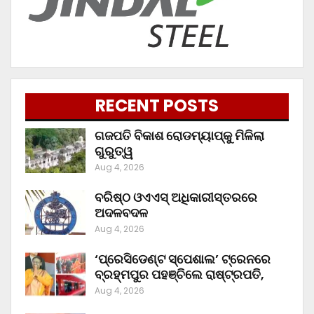
RECENT POSTS
ଗଜପତି ବିକାଶ ରୋଡମ୍ୟାପ୍‌କୁ ମିଳିଲା
ଗୁରୁତ୍ୱ
Aug 4, 2026
ବରିଷ୍ଠ ଓଏଏସ୍‌ ଅଧିକାରୀସ୍ତରରେ
ଅଦଳବଦଳ
Aug 4, 2026
‘ପ୍ରେସିଡେଣ୍ଟ ସ୍ପେଶାଲ’ ଟ୍ରେନରେ
ବ୍ରହ୍ମପୁର ପହଞ୍ଚିଲେ ରାଷ୍ଟ୍ରପତି,
Aug 4, 2026