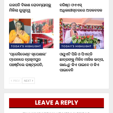
ଗଜପତି ବିକାଶ ରୋଡମ୍ୟାପ୍‌କୁ
ବରିଷ୍ଠ ଓଏଏସ୍‌
ମିଳିଲା ଗୁରୁତ୍ୱ
ଅଧିକାରୀସ୍ତରରେ ଅଦଳବଦଳ
TODAY'S HIGHLIGHT
TODAY'S HIGHLIGHT
‘ପ୍ରେସିଡେଣ୍ଟ ସ୍ପେଶାଲ’
ଓୟୁଏଟି ପିଜି ଓ ପିଏଚ୍‌ଡି
ଟ୍ରେନରେ ବ୍ରହ୍ମପୁର
ଛାତ୍ରଙ୍କୁ ମିଳିବ ମାସିକ ଭତ୍ତା,
ପହଞ୍ଚିଲେ ରାଷ୍ଟ୍ରପତି,
ଜାଣନ୍ତୁ କିଏ ପାଇବେ ଓ କିଏ
ପାଇବେନି
PREV
NEXT
LEAVE A REPLY