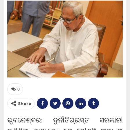
0
Share
ଭୁବନେଶ୍ବର: ଦୁର୍ନୀତିଗ୍ରସ୍ତ ସରକାରୀ