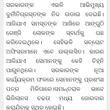
ସରକାରଙ୍କ ଏଭଳି ଆଭିମୁଖ୍ୟ
ଦୁର୍ନୀତିଗ୍ରସ୍ତଙ୍କ ନିଦ ଉଡାଇ ଦେଇଛି।
ଆଜିଯାଏ ସମସ୍ତଙ୍କ ଆଖିରେ ଆଙ୍ଗୁଠି
ଗେଞ୍ଜି ଲୋକଙ୍କ ସ୍ବାର୍ଥକୁ ପଛ
କରିଦେଇଥିଲେ। ସେହିଭଳି ସଚ୍ଚୋଟ
ଅଫିସରମାନେ ଏବେ ଉଲ୍ଲସିତ। କାରଣ
ଆଜିଯାଏ ସେମାନଙ୍କୁ କେହି ଚିହ୍ନି
ପାରୁନଥିଲେ। ସରକାରଙ୍କ ନୂଆ
କାର୍ଯ୍ୟକ୍ରମ ଫଳରେ ସେମାନଙ୍କୁ ପ୍ରଶଂସା
ପତ୍ର ମିଳିପାରେ।ସମାନ୍ତରାଳ ଭାବେ
ଭିଜିଲାନସ ଚଢଉ ମଧ୍ୟ ଜୋରଦାର
କରାଯିବାକୁ ସ୍ଥିର ହୋଇଛି।