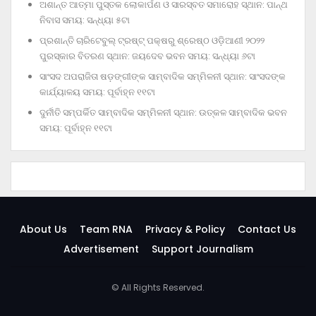
ଅଶାନ୍ତ ଆତ୍ମା ପୁସ୍ତକ ଲୋକାର୍ପଣ ଓ ସାରସ୍ବତ ସମାରୋହ ସ୍ଥାନ: ପାନ୍ଥ
ନିବାସ ସମୟ: ସନ୍ଧ୍ୟା ୫ଟା
ପ୍ରଶାନ୍ତି ଚାରିଟେବୁଲ୍‌ ଟ୍ରଷ୍ଟ୍‌ ପକ୍ଷରୁ ଶ୍ରେଷ୍ଠ ଓଡ଼ିଆଣୀ ୨୦୨୨
ପୁରସ୍କାର ବିତରଣ ସ୍ଥାନ: ଜୟଦେବ ଭବନ ସମୟ: ସନ୍ଧ୍ୟା ୬ଟା
ସାଂସଦ ଅପରାଜିତା ଷଡ଼ଙ୍ଗୀଙ୍କ ସାମ୍ବାଦିକ ସମ୍ମିଳନୀ ସ୍ଥାନ: ସାଂସଦଙ୍କ
କାର୍ଯ୍ୟାଳୟ ସମୟ: ପୂର୍ବାହ୍ନ ୧୧ଟା
ଦୁର୍ନୀତି ସମ୍ପର୍କିତ ସାମ୍ବାଦିକ ସମ୍ମିଳନୀ ସ୍ଥାନ: ଉତ୍କଳ ସାମ୍ବାଦିକ ଭବନ
ସମୟ: ପୂର୍ବାହ୍ନ ୧୧ଟା
About Us
Team RNA
Privacy & Policy
Contact Us
Advertisement
Support Journalism
© All Rights Reserved.