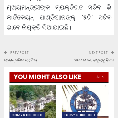
ମୁଖ୍ୟମନ୍ତ୍ରୀଙ୍କ ବ୍ୟକ୍ତିଗତ ସଚିବ ଭି
କାର୍ତିକେୟନ୍ ପାଣ୍ଡିଆନଙ୍କୁ ‘୫ଟି’ ସଚିବ
ଭାବେ ନିଯୁକ୍ତି ଦିଆଯାଇଛି।
PREV POST
NEXT POST
ଡ୍ରୋନ୍‍ ଜଗିବ ଟ୍ରାଫିକ୍‍
ଏବେ ନେତା, ବାବୁଙ୍କୁ ବିପଦ
YOU MIGHT ALSO LIKE
All
TODAY'S HIGHLIGHT
TODAY'S HIGHLIGHT