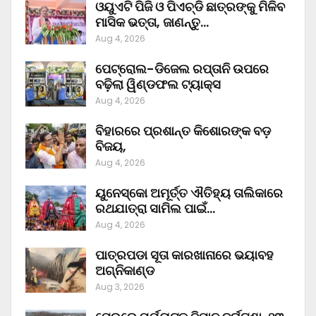
ଓୟୁଏଟି ପିଜି ଓ ପିଏଚ୍‌ଡି ଛାତ୍ରଙ୍କୁ ମିଳିବ
ମାସିକ ଭତ୍ତା, ଜାଣନ୍ତୁ…
Aug 4, 2026
ପେଟ୍ରୋଲ-ଡିଜେଲ ରପ୍ତାନି ଉପରେ
ବଢ଼ିଲା ୱିଣ୍ଡଫଲ ଟ୍ୟାକ୍ସ
Aug 4, 2026
ବିହାରରେ ପ୍ରଶାନ୍ତ କିଶୋରଙ୍କ ବଡ଼
ବିଜୟ,
Aug 4, 2026
ୟୁନେସ୍କୋ ଅମୂର୍ତ୍ତ ଐତିହ୍ୟ ତାଲିକାରେ
ରଥଯାତ୍ରା ସାମିଲ ପାଇଁ…
Aug 4, 2026
ପାତ୍ରପଡା ସୂତା କାରଖାନାରେ ଭୟାବହ
ଅଗ୍ନିକାଣ୍ଡ
Aug 3, 2026