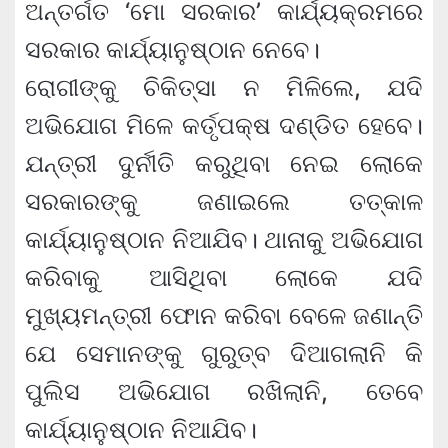
ଅନ୍ତର୍ଗତ ‘ମୋ ସରକାର’ କାର୍ଯ୍ୟକ୍ରମରେ
ସରକାର କାର୍ଯ୍ୟାନୁଷ୍ଠାନ ନେବେ।
ରୋଗୀଙ୍କୁ ଚିକିତ୍ସା ନ ମିଳିଲେ, ଯଦି
ଅଭିଯୋଗ ମିଳେ କର୍ତୃପକ୍ଷ ଦଣ୍ଡିତ ହେବେ।
ଯନ୍ତ୍ରୀ ଦୁର୍ନୀତି କରୁଥିବା ନେଇ ଲୋକେ
ସରକାରଙ୍କୁ ଜଣାଇଲେ ତତ୍କାଳ
କାର୍ଯ୍ୟାନୁଷ୍ଠାନ ନିଆଯିବ। ଥାନାକୁ ଅଭିଯୋଗ
କରିବାକୁ ଆସିଥିବା ଲୋକେ ଯଦି
ମୁଖ୍ୟମନ୍ତ୍ରୀ ଫୋନ କରିବା ବେଳେ ଜଣାନ୍ତି
ଯେ ସେମାନଙ୍କୁ ଗୁରୁତ୍ବ ଦିଆଗଲାନି କି
ପୁଲିସ ଅଭିଯୋଗ ରଖିଲାନି, ତେବେ
କାର୍ଯ୍ୟାନୁଷ୍ଠାନ ନିଆଯିବ।