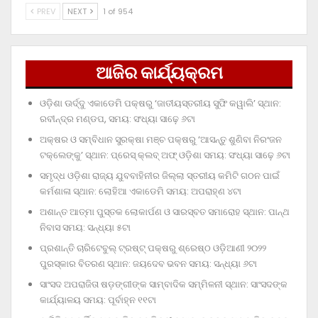
PREV
NEXT
1 of 954
ଆଜିର କାର୍ଯ୍ୟକ୍ରମ
ଓଡ଼ିଶା ଊର୍ଦ୍ଦୁ ଏକାଡେମି ପକ୍ଷରୁ ‘ଜାତୀୟସ୍ତରୀୟ ସୁଫି କୱାଲି’ ସ୍ଥାନ:
ରବୀନ୍ଦ୍ର ମଣ୍ଡପ, ସମୟ: ସଂଧ୍ୟା ସାଢ଼େ ୬ଟା
ଅକ୍ଷର ଓ ସମ୍ବିଧାନ ସୁରକ୍ଷା ମଞ୍ଚ ପକ୍ଷରୁ ‘ଆସନ୍ତୁ ଶୁଣିବା ନିରଂଜନ
ଟକ୍‌ଲେଙ୍କୁ’ ସ୍ଥାନ: ପ୍ରେସ୍‌ କ୍ଲବ୍‌ ଅଫ୍‌ ଓଡ଼ିଶା ସମୟ: ସଂଧ୍ୟା ସାଢ଼େ ୬ଟା
ସମୃଦ୍ଧ ଓଡ଼ିଶା ରାଜ୍ୟ ଯୁବବାହିନୀର ଜିଲ୍ଲା ସ୍ତରୀୟ କମିଟି ଗଠନ ପାଇଁ
କର୍ମଶାଳା ସ୍ଥାନ: ଲୋହିଆ ଏକାଡେମି ସମୟ: ଅପରାହ୍‌ଣ ୪ଟା
ଅଶାନ୍ତ ଆତ୍ମା ପୁସ୍ତକ ଲୋକାର୍ପଣ ଓ ସାରସ୍ବତ ସମାରୋହ ସ୍ଥାନ: ପାନ୍ଥ
ନିବାସ ସମୟ: ସନ୍ଧ୍ୟା ୫ଟା
ପ୍ରଶାନ୍ତି ଚାରିଟେବୁଲ୍‌ ଟ୍ରଷ୍ଟ୍‌ ପକ୍ଷରୁ ଶ୍ରେଷ୍ଠ ଓଡ଼ିଆଣୀ ୨୦୨୨
ପୁରସ୍କାର ବିତରଣ ସ୍ଥାନ: ଜୟଦେବ ଭବନ ସମୟ: ସନ୍ଧ୍ୟା ୬ଟା
ସାଂସଦ ଅପରାଜିତା ଷଡ଼ଙ୍ଗୀଙ୍କ ସାମ୍ବାଦିକ ସମ୍ମିଳନୀ ସ୍ଥାନ: ସାଂସଦଙ୍କ
କାର୍ଯ୍ୟାଳୟ ସମୟ: ପୂର୍ବାହ୍ନ ୧୧ଟା