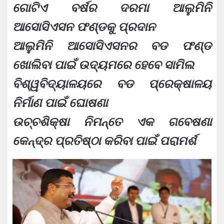
ଗୋଟିଏ ବର୍ଷର ଦରମା ଆଲୁମିନି
ଆସୋସିଏସନ ଫଣ୍ଡକୁ ପ୍ରଦାନ
ଆଲୁମିନି ଆସୋସିଏସନର ବଡ ଫଣ୍ଡ
ଖୋଲିବା ପାଇଁ ଉଦ୍ୟମରେ ହେବେ ସାମିଲ
ବିଶ୍ୱବିଦ୍ୟାଳୟରେ ବଡ ପ୍ରେକ୍ଷାଳୟ
ନିର୍ମାଣ ପାଇଁ ଘୋଷଣା
ଉଚ୍ଚଶିକ୍ଷା ନିମନ୍ତେ ଏକ ଗବେଷଣା
କେନ୍ଦ୍ର ପ୍ରତିଷ୍ଠା କରିବା ପାଇଁ ପରାମର୍ଶ