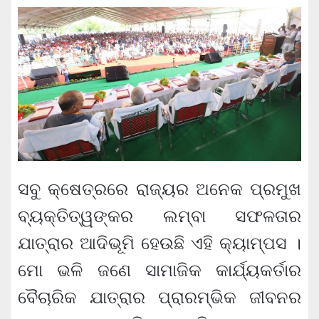
ସବୁ କ୍ଷେତ୍ରରେ ରାଜ୍ୟର ଅନେକ ପ୍ରମୁଖ
ବ୍ୟକ୍ତିତ୍ୱଙ୍କର ଲମ୍ବା ସଫଳତାର
ଯାତ୍ରାର ଆଦିଭୂମି ହେଉଛି ଏହି କ୍ୟାମ୍ପସ ।
ମୋ ଭଳି ଜଣେ ସାମାଜିକ କାର୍ଯ୍ୟକର୍ତାର
ବୈଚାରିକ ଯାତ୍ରାର ପ୍ରାରମ୍ଭିକ ଜୀବନର