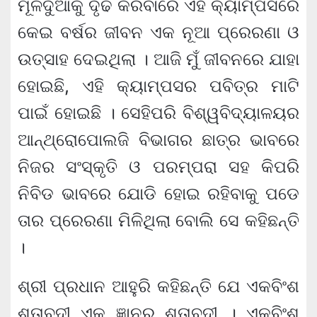
ମୂଳଦୁଆକୁ ଦୃଢ କରିବାରେ ଏହି କ୍ୟାମ୍ପସରେ
କେଇ ବର୍ଷର ଜୀବନ ଏକ ନୂଆ ପ୍ରେରଣା ଓ
ଉତ୍ସାହ ଦେଇଥିଲା । ଆଜି ମୁଁ ଜୀବନରେ ଯାହା
ହୋଇଛି, ଏହି କ୍ୟାମ୍ପସର ପବିତ୍ର ମାଟି
ପାଇଁ ହୋଇଛି । ସେହିପରି ବିଶ୍ୱବିଦ୍ୟାଳୟର
ଆନ୍ଥ୍ରୋପୋଲଜି ବିଭାଗର ଛାତ୍ର ଭାବରେ
ନିଜର ସଂସ୍କୃତି ଓ ପରମ୍ପରା ସହ କିପରି
ନିବିଡ ଭାବରେ ଯୋଡି ହୋଇ ରହିବାକୁ ପଡେ
ତାର ପ୍ରେରଣା ମିଳିଥିଲା ବୋଲି ସେ କହିଛନ୍ତି
।
ଶ୍ରୀ ପ୍ରଧାନ ଆହୁରି କହିଛନ୍ତି ଯେ ଏକବିଂଶ
ଶତାବ୍ଦୀ ଏକ ଜ୍ଞାନର ଶତାବ୍ଦୀ । ଏକବିଂଶ