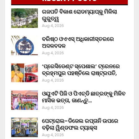
ଗଜପତି ବିକାଶ ରୋଡମ୍ୟାପ୍‌କୁ ମିଳିଲା
ଗୁରୁତ୍ୱ
Aug 4, 2026
ବରିଷ୍ଠ ଓଏଏସ୍‌ ଅଧିକାରୀସ୍ତରରେ
ଅଦଳବଦଳ
Aug 4, 2026
‘ପ୍ରେସିଡେଣ୍ଟ ସ୍ପେଶାଲ’ ଟ୍ରେନରେ
ବ୍ରହ୍ମପୁର ପହଞ୍ଚିଲେ ରାଷ୍ଟ୍ରପତି,
Aug 4, 2026
ଓୟୁଏଟି ପିଜି ଓ ପିଏଚ୍‌ଡି ଛାତ୍ରଙ୍କୁ ମିଳିବ
ମାସିକ ଭତ୍ତା, ଜାଣନ୍ତୁ…
Aug 4, 2026
ପେଟ୍ରୋଲ-ଡିଜେଲ ରପ୍ତାନି ଉପରେ
ବଢ଼ିଲା ୱିଣ୍ଡଫଲ ଟ୍ୟାକ୍ସ
Aug 4, 2026