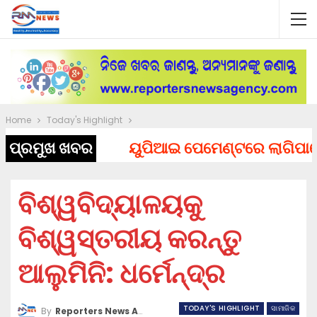
Home
Today's Highlight
ପ୍ରମୁଖ ଖବର
ୟୁପିଆଇ ପେମେଣ୍ଟରେ ଲାଗିପାରେ ଚାର୍
ବିଶ୍ୱବିଦ୍ୟାଳୟକୁ
ବିଶ୍ୱସ୍ତରୀୟ କରନ୍ତୁ
ଆଲୁମିନି: ଧର୍ମେନ୍ଦ୍ର
TODAY'S HIGHLIGHT
ସାମାଜିକ
By
Reporters News Agency