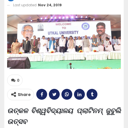
Last updated
Nov 24, 2019
0
Share
ଉତ୍କଳ ବିଶ୍ୱବିଦ୍ୟାଳୟ ପ୍ଲାଟିନମ୍ ଜୁବୁଲି
ଉତ୍ସବ