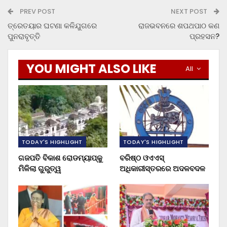
PREV POST
NEXT POST
ତ୍ରେତୟାର ଘଟଣା କଳିଯୁଗରେ
ରାଜଭବନରେ ଶପଥପାଠ କଣ
ପୁନରାବୃତ୍ତି
ପ୍ରହସନ?
YOU MIGHT ALSO LIKE
All
TODAY'S HIGHLIGHT
TODAY'S HIGHLIGHT
ଗଜପତି ବିକାଶ ରୋଡମ୍ୟାପ୍‌କୁ
ବରିଷ୍ଠ ଓଏଏସ୍‌
ମିଳିଲା ଗୁରୁତ୍ୱ
ଅଧିକାରୀସ୍ତରରେ ଅଦଳବଦଳ