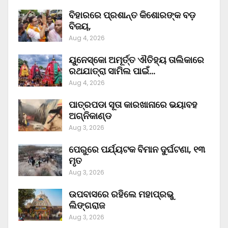
ବିହାରରେ ପ୍ରଶାନ୍ତ କିଶୋରଙ୍କ ବଡ଼
ବିଜୟ,
Aug 4, 2026
ୟୁନେସ୍କୋ ଅମୂର୍ତ୍ତ ଐତିହ୍ୟ ତାଲିକାରେ
ରଥଯାତ୍ରା ସାମିଲ ପାଇଁ…
Aug 4, 2026
ପାତ୍ରପଡା ସୂତା କାରଖାନାରେ ଭୟାବହ
ଅଗ୍ନିକାଣ୍ଡ
Aug 3, 2026
ପେରୁରେ ପର୍ଯ୍ୟଟକ ବିମାନ ଦୁର୍ଘଟଣା, ୧୩
ମୃତ
Aug 3, 2026
ଉପବାସରେ ରହିଲେ ମହାପ୍ରଭୁ
ଲିଙ୍ଗରାଜ
Aug 3, 2026