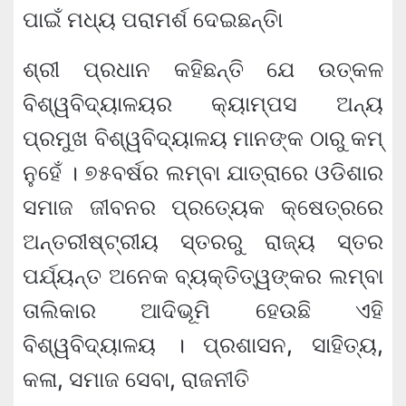
ପାଇଁ ମଧ୍ୟ ପରାମର୍ଶ ଦେଇଛନ୍ତିା
ଶ୍ରୀ ପ୍ରଧାନ କହିଛନ୍ତି ଯେ ଉତ୍କଳ
ବିଶ୍ୱବିଦ୍ୟାଳୟର କ୍ୟାମ୍ପସ ଅନ୍ୟ
ପ୍ରମୁଖ ବିଶ୍ୱବିଦ୍ୟାଳୟ ମାନଙ୍କ ଠାରୁ କମ୍
ନୁହେଁ । ୭୫ବର୍ଷର ଲମ୍ବା ଯାତ୍ରାରେ ଓଡିଶାର
ସମାଜ ଜୀବନର ପ୍ରତ୍ୟେକ କ୍ଷେତ୍ରରେ
ଅନ୍ତରୀଷ୍ଟ୍ରୀୟ ସ୍ତରରୁ ରାଜ୍ୟ ସ୍ତର
ପର୍ଯ୍ୟନ୍ତ ଅନେକ ବ୍ୟକ୍ତିତ୍ୱଙ୍କର ଲମ୍ବା
ତାଲିକାର ଆଦିଭୂମି ହେଉଛି ଏହି
ବିଶ୍ୱବିଦ୍ୟାଳୟ । ପ୍ରଶାସନ, ସାହିତ୍ୟ,
କଳା, ସମାଜ ସେବା, ରାଜନୀତି