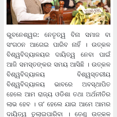
ଭୁବନେଶ୍ୱର: ନେତୃତ୍ୱ ବିନା ସମାଜ ବା
ସଂଗଠନ ଆଗେଇ ପାରିବ ନାହିଁ । ଉତ୍କଳ
ବିଶ୍ୱବିଦ୍ୟାଳୟର ଦାୟିତ୍ୱ ନେବା ପାଇଁ
ଆଜି ସମସ୍ତଙ୍କର ସମୟ ଆସିଛି । ଉତ୍କଳ
ବିଶ୍ୱବିଦ୍ୟାଳୟ ବିଶ୍ୱସ୍ତରୀୟ
ବିଶ୍ୱବିଦ୍ୟାଳୟ ଭାବରେ ଅବସ୍ଥାପିତ
ହେଲେ ଆମ ରାଜ୍ୟ ଓଡିଶା ତଥା ଅର୍ଥନୀତିର
ଲାଭ ହେବ । ତା’ ହେଲେ ଯାଇ ଆମେ ଆମର
ଦାୟିତ୍ୱ ତୁଲାଇପାରିବା । ତେଣୁ ଉତ୍କଳ