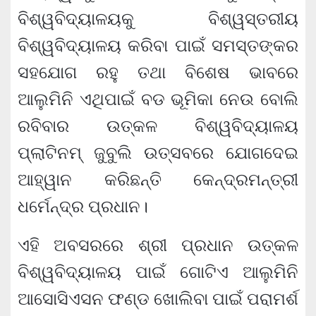
ବିଶ୍ୱବିଦ୍ୟାଳୟକୁ ବିଶ୍ୱସ୍ତରୀୟ
ବିଶ୍ୱବିଦ୍ୟାଳୟ କରିବା ପାଇଁ ସମସ୍ତଙ୍କର
ସହଯୋଗ ରହୁ ତଥା ବିଶେଷ ଭାବରେ
ଆଲୁମିନି ଏଥିପାଇଁ ବଡ ଭୂମିକା ନେଉ ବୋଲି
ରବିବାର ଉତ୍କଳ ବିଶ୍ୱବିଦ୍ୟାଳୟ
ପ୍ଲାଟିନମ୍ ଜୁବୁଲି ଉତ୍ସବରେ ଯୋଗଦେଇ
ଆହ୍ୱାନ କରିଛନ୍ତି କେନ୍ଦ୍ରମନ୍ତ୍ରୀ
ଧର୍ମେନ୍ଦ୍ର ପ୍ରଧାନ।
ଏହି ଅବସରରେ ଶ୍ରୀ ପ୍ରଧାନ ଉତ୍କଳ
ବିଶ୍ୱବିଦ୍ୟାଳୟ ପାଇଁ ଗୋଟିଏ ଆଲୁମିନି
ଆସୋସିଏସନ ଫଣ୍ଡ ଖୋଲିବା ପାଇଁ ପରାମର୍ଶ