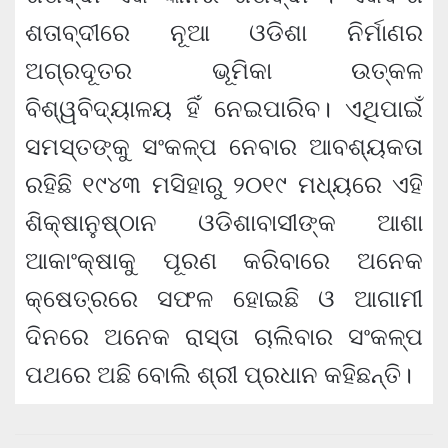
ଶତାବ୍ଦୀରେ ନୂଆ ଓଡିଶା ନିର୍ମାଣର
ଅଗ୍ରଦୂତର ଭୂମିକା ଉତ୍କଳ
ବିଶ୍ୱବିଦ୍ୟାଳୟ ହିଁ ନେଇପାରିବ। ଏଥିପାଇଁ
ସମସ୍ତଙ୍କୁ ସଂକଳ୍ପ ନେବାର ଆବଶ୍ୟକତା
ରହିଛି ୧୯୪୩ ମସିହାରୁ ୨୦୧୯ ମଧ୍ୟରେ ଏହି
ଶିକ୍ଷାନୁଷ୍ଠାନ ଓଡିଶାବାସୀଙ୍କ ଆଶା
ଆକାଂକ୍ଷାକୁ ପୂରଣ କରିବାରେ ଅନେକ
କ୍ଷେତ୍ରରେ ସଫଳ ହୋଇଛି ଓ ଆଗାମୀ
ଦିନରେ ଅନେକ ରାସ୍ତା ଚାଲିବାର ସଂକଳ୍ପ
ପଥରେ ଅଛି ବୋଲି ଶ୍ରୀ ପ୍ରଧାନ କହିଛନ୍ତି।