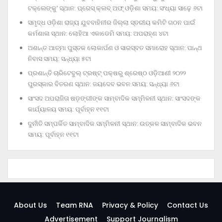
ଟକ୍‌ଲେଙ୍କୁ’ ସ୍ଥାନ: ପ୍ରେସ୍‌ କ୍ଲବ୍‌ ଅଫ୍‌ ଓଡ଼ିଶା ସମୟ: ସଂଧ୍ୟା ସାଢ଼େ ୬ଟା
ସମୃଦ୍ଧ ଓଡ଼ିଶା ରାଜ୍ୟ ଯୁବବାହିନୀର ଜିଲ୍ଲା ସ୍ତରୀୟ କମିଟି ଗଠନ ପାଇଁ
କର୍ମଶାଳା ସ୍ଥାନ: ଲୋହିଆ ଏକାଡେମି ସମୟ: ଅପରାହ୍‌ଣ ୪ଟା
ଅଶାନ୍ତ ଆତ୍ମା ପୁସ୍ତକ ଲୋକାର୍ପଣ ଓ ସାରସ୍ବତ ସମାରୋହ ସ୍ଥାନ: ପାନ୍ଥ
ନିବାସ ସମୟ: ସନ୍ଧ୍ୟା ୫ଟା
ପ୍ରଶାନ୍ତି ଚାରିଟେବୁଲ୍‌ ଟ୍ରଷ୍ଟ୍‌ ପକ୍ଷରୁ ଶ୍ରେଷ୍ଠ ଓଡ଼ିଆଣୀ ୨୦୨୨
ପୁରସ୍କାର ବିତରଣ ସ୍ଥାନ: ଜୟଦେବ ଭବନ ସମୟ: ସନ୍ଧ୍ୟା ୬ଟା
ସାଂସଦ ଅପରାଜିତା ଷଡ଼ଙ୍ଗୀଙ୍କ ସାମ୍ବାଦିକ ସମ୍ମିଳନୀ ସ୍ଥାନ: ସାଂସଦଙ୍କ
କାର୍ଯ୍ୟାଳୟ ସମୟ: ପୂର୍ବାହ୍ନ ୧୧ଟା
ଦୁର୍ନୀତି ସମ୍ପର୍କିତ ସାମ୍ବାଦିକ ସମ୍ମିଳନୀ ସ୍ଥାନ: ଉତ୍କଳ ସାମ୍ବାଦିକ ଭବନ
ସମୟ: ପୂର୍ବାହ୍ନ ୧୧ଟା
About Us
Team RNA
Privacy & Policy
Contact Us
Advertisement
Support Journalism