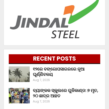
RECENT POSTS
୧୨ରେ ବଙ୍ଗୋପସାଗରରେ ନୂଆ
ଘୂର୍ଣ୍ଣିବଳୟ
Aug 7, 2026
ବ୍ୟାଙ୍କକ ସ୍କୁଲରେ ଗୁଳିକାଣ୍ଡ: ୭ ମୃତ,
୨୦ ଛାତ୍ର ଆହତ
Aug 7, 2026