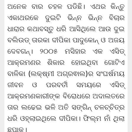
ଅନେକ ବାର ଚହଳ ପଡିଛି। ଏଥର କିନ୍ତୁ
ଏକାଥରକେ ଦୁଇଟି ଭିନ୍ନ ଭିନ୍ନ ବିଚାର
ଧାରାର କଥାବସ୍ତୁ ଧରି ଆସିଥିଲେ ଆଉ ଦୁଇ
ବଲିଉଡ୍ ତାରକା ଦୀପିକା ପାଦୁକୋନ୍ ଓ ଅଜୟ
ଦେବଗନ୍। ୨୦୦୫ ମସିହାର ଏକ ଏସିଡ୍
ଆକ୍ରମଣର ଶିକାର ହୋଇଥିବା ଗୋଟିଏ
ବାଳିକା (ଲକ୍ଷ୍ମୀ ଅଗ୍ରଵାଲ)ର ସଂଘର୍ଷମୟ
ଜୀବନ ଓ ପରବର୍ତୀ ସମୟରେ ଏସିଡ୍
ଆକ୍ରମଣକାରୀଙ୍କ ବିରୋଧରେ ଅଦାଲତରେ
ତାର ଲଢେଇ ଭଳି ଅତି ସଙ୍ଗିନ୍ ଚଳଚ୍ଚିତ୍ର
ଧରି ଓହ୍ଲାଇଥିଲେ ଦୀପିକା। ଫିଲ୍ମ ନାଁ ଥିଲା
ଛପାକ୍।