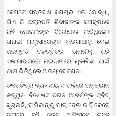
ସେପଟେ ସପ୍ତଦଶ ସମୟର ଏକ ଯୋଦ୍ଧା,
ଯିଏ କି ଛତ୍ରପତି ଶିବାଜୀଙ୍କ ସପକ୍ଷରେ
ରହି ମୋଗଲଙ୍କ ବିରୋଧରେ ଲଢିଥିଲେ।
ତାନାଜୀ ମାଲୁସାରେଙ୍କ ବୀରଗାଥାକୁ ନେଇ
ପ୍ରସ୍ତୁତ ଚଳଚ୍ଚିତ୍ର ତାନାଜୀକୁ ଧରି
ଏକାସାଙ୍ଗରେ ମଇଦାନରେ ମୁକାବିଲା ପାଇଁ
ପାଗ ଭିଡିଥିଲେ ଅଜୟ ଦେବଗନ।
ଚଳଚ୍ଚିତ୍ର ବ୍ୟବସାୟ ସଂପର୍କରେ ଅନୁଧ୍ୟାନ
କରୁଥିବା ବିଶେଷଜ୍ଞ ତରନ ଆଦର୍ଶଙ୍କ ଟ୍ବିଟ୍
ସୂଚାଇଛି, ଦୀପିକାଙ୍କୁ ମାତ୍ ଦେଇ କାହିଁ କେତେ
ଉପରେ ରହି ବକ୍ସ ଅଫିସରେ ଚହଳ