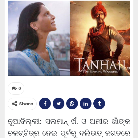
0
Share
ନୂଆଦିଲ୍ଲୀ: ସଲମାନ୍ ଖାଁ ଓ ଅମୀର ଖାଁଙ୍କ
ଚଳଚ୍ଚିତ୍ର ନେଇ ପୂର୍ବରୁ ବଲିଉଡ୍ ଜଗତରେ