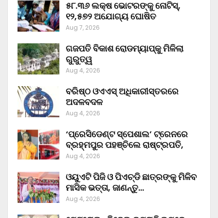
୫୮.୩୬ ଲକ୍ଷ ଭୋଟରଙ୍କୁ ନୋଟିସ୍‌,
୧୨,୫୭୨ ଅଯୋଗ୍ୟ ଘୋଷିତ
Aug 7, 2026
ଗଜପତି ବିକାଶ ରୋଡମ୍ୟାପ୍‌କୁ ମିଳିଲା
ଗୁରୁତ୍ୱ
Aug 4, 2026
ବରିଷ୍ଠ ଓଏଏସ୍‌ ଅଧିକାରୀସ୍ତରରେ
ଅଦଳବଦଳ
Aug 4, 2026
‘ପ୍ରେସିଡେଣ୍ଟ ସ୍ପେଶାଲ’ ଟ୍ରେନରେ
ବ୍ରହ୍ମପୁର ପହଞ୍ଚିଲେ ରାଷ୍ଟ୍ରପତି,
Aug 4, 2026
ଓୟୁଏଟି ପିଜି ଓ ପିଏଚ୍‌ଡି ଛାତ୍ରଙ୍କୁ ମିଳିବ
ମାସିକ ଭତ୍ତା, ଜାଣନ୍ତୁ…
Aug 4, 2026