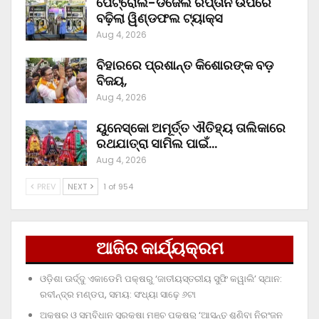
ପେଟ୍ରୋଲ-ଡିଜେଲ ରପ୍ତାନି ଉପରେ
ବଢ଼ିଲା ୱିଣ୍ଡଫଲ ଟ୍ୟାକ୍ସ
Aug 4, 2026
ବିହାରରେ ପ୍ରଶାନ୍ତ କିଶୋରଙ୍କ ବଡ଼
ବିଜୟ,
Aug 4, 2026
ୟୁନେସ୍କୋ ଅମୂର୍ତ୍ତ ଐତିହ୍ୟ ତାଲିକାରେ
ରଥଯାତ୍ରା ସାମିଲ ପାଇଁ…
Aug 4, 2026
PREV
NEXT
1 of 954
ଆଜିର କାର୍ଯ୍ୟକ୍ରମ
ଓଡ଼ିଶା ଊର୍ଦ୍ଦୁ ଏକାଡେମି ପକ୍ଷରୁ ‘ଜାତୀୟସ୍ତରୀୟ ସୁଫି କୱାଲି’ ସ୍ଥାନ:
ରବୀନ୍ଦ୍ର ମଣ୍ଡପ, ସମୟ: ସଂଧ୍ୟା ସାଢ଼େ ୬ଟା
ଅକ୍ଷର ଓ ସମ୍ବିଧାନ ସୁରକ୍ଷା ମଞ୍ଚ ପକ୍ଷରୁ ‘ଆସନ୍ତୁ ଶୁଣିବା ନିରଂଜନ