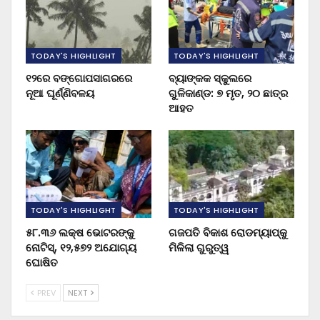
TODAY'S HIGHLIGHT
TODAY'S HIGHLIGHT
୧୨ରେ ବଙ୍ଗୋପସାଗରରେ
ବ୍ୟାଙ୍କକ ସ୍କୁଲରେ
ନୂଆ ଘୂର୍ଣ୍ଣିବଳୟ
ଗୁଳିକାଣ୍ଡ: ୭ ମୃତ, ୨୦ ଛାତ୍ର
ଆହତ
TODAY'S HIGHLIGHT
TODAY'S HIGHLIGHT
୫୮.୩୬ ଲକ୍ଷ ଭୋଟରଙ୍କୁ
ଗଜପତି ବିକାଶ ରୋଡମ୍ୟାପ୍‌କୁ
ନୋଟିସ୍‌, ୧୨,୫୭୨ ଅଯୋଗ୍ୟ
ମିଳିଲା ଗୁରୁତ୍ୱ
ଘୋଷିତ
PREV
NEXT