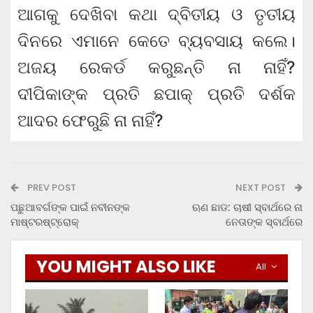
ଆଗକୁ ଦେଖିବା କଥା ଦ୍ବିତୀୟ ଓ ତୃତୀୟ
ଦିନରେ ଏମାନେ କେତେ ବ୍ୟବସାୟ କଲେ।
ଅଜୟ ରେକର୍ଡ କରୁଛନ୍ତି ନା ନାହିଁ?
ଦୀପିକାଙ୍କ ପ୍ରତି ଛପାକ୍ ପ୍ରତି ଦର୍ଶକ
ଆଦର ଫେରୁଛି ନା ନାହିଁ?
PREV POST
NEXT POST
ପଛୁଆବର୍ଗଙ୍କ ପାଇଁ ନବୀନଙ୍କ
ଋଣ ଛାଡ: ଚାଷୀ ସ୍ବାର୍ଥରେ ନା
ମାଷ୍ଟରଷ୍ଟ୍ରୋକ୍
ନେତାଙ୍କ ସ୍ବାର୍ଥରେ
YOU MIGHT ALSO LIKE
All