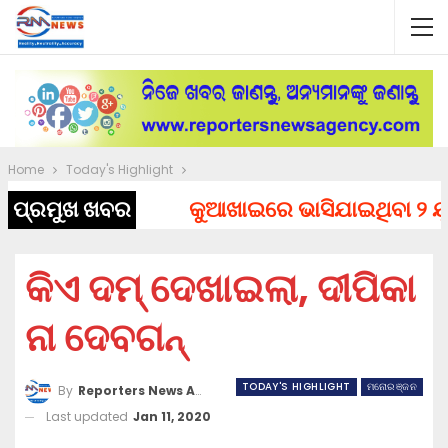
Home
Today's Highlight
ପ୍ରମୁଖ ଖବର
କୁଆଖାଇରେ ଭାସିଯାଇଥିବା ୨ ଯୁବକ
କିଏ ଦମ୍ ଦେଖାଇଲା, ଦୀପିକା
ନା ଦେବଗନ୍
TODAY'S HIGHLIGHT
ମନୋରଞ୍ଜନ
By
Reporters News Agency
Last updated
Jan 11, 2020