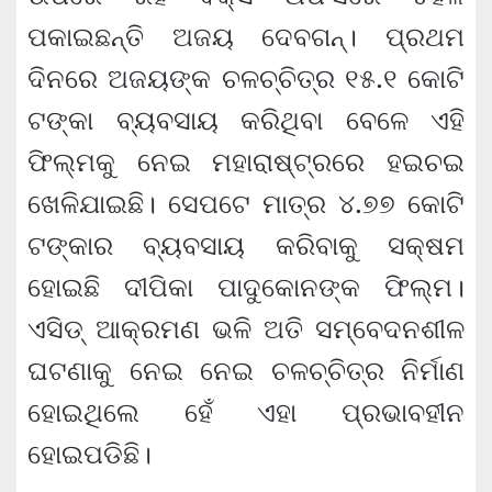
ପକାଇଛନ୍ତି ଅଜୟ ଦେବଗନ୍। ପ୍ରଥମ
ଦିନରେ ଅଜୟଙ୍କ ଚଳଚ୍ଚିତ୍ର ୧୫.୧ କୋଟି
ଟଙ୍କା ବ୍ୟବସାୟ କରିଥିବା ବେଳେ ଏହି
ଫିଲ୍ମକୁ ନେଇ ମହାରାଷ୍ଟ୍ରରେ ହଇଚଇ
ଖେଳିଯାଇଛି। ସେପଟେ ମାତ୍ର ୪.୭୭ କୋଟି
ଟଙ୍କାର ବ୍ୟବସାୟ କରିବାକୁ ସକ୍ଷମ
ହୋଇଛି ଦୀପିକା ପାଦୁକୋନଙ୍କ ଫିଲ୍ମ।
ଏସିଡ୍ ଆକ୍ରମଣ ଭଳି ଅତି ସମ୍ବେଦନଶୀଳ
ଘଟଣାକୁ ନେଇ ନେଇ ଚଳଚ୍ଚିତ୍ର ନିର୍ମାଣ
ହୋଇଥିଲେ ହେଁ ଏହା ପ୍ରଭାବହୀନ
ହୋଇପଡିଛି।