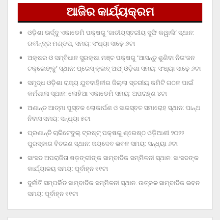
ଆଜିର କାର୍ଯ୍ୟକ୍ରମ
ଓଡ଼ିଶା ଊର୍ଦ୍ଦୁ ଏକାଡେମି ପକ୍ଷରୁ ‘ଜାତୀୟସ୍ତରୀୟ ସୁଫି କୱାଲି’ ସ୍ଥାନ:
ରବୀନ୍ଦ୍ର ମଣ୍ଡପ, ସମୟ: ସଂଧ୍ୟା ସାଢ଼େ ୬ଟା
ଅକ୍ଷର ଓ ସମ୍ବିଧାନ ସୁରକ୍ଷା ମଞ୍ଚ ପକ୍ଷରୁ ‘ଆସନ୍ତୁ ଶୁଣିବା ନିରଂଜନ
ଟକ୍‌ଲେଙ୍କୁ’ ସ୍ଥାନ: ପ୍ରେସ୍‌ କ୍ଲବ୍‌ ଅଫ୍‌ ଓଡ଼ିଶା ସମୟ: ସଂଧ୍ୟା ସାଢ଼େ ୬ଟା
ସମୃଦ୍ଧ ଓଡ଼ିଶା ରାଜ୍ୟ ଯୁବବାହିନୀର ଜିଲ୍ଲା ସ୍ତରୀୟ କମିଟି ଗଠନ ପାଇଁ
କର୍ମଶାଳା ସ୍ଥାନ: ଲୋହିଆ ଏକାଡେମି ସମୟ: ଅପରାହ୍‌ଣ ୪ଟା
ଅଶାନ୍ତ ଆତ୍ମା ପୁସ୍ତକ ଲୋକାର୍ପଣ ଓ ସାରସ୍ବତ ସମାରୋହ ସ୍ଥାନ: ପାନ୍ଥ
ନିବାସ ସମୟ: ସନ୍ଧ୍ୟା ୫ଟା
ପ୍ରଶାନ୍ତି ଚାରିଟେବୁଲ୍‌ ଟ୍ରଷ୍ଟ୍‌ ପକ୍ଷରୁ ଶ୍ରେଷ୍ଠ ଓଡ଼ିଆଣୀ ୨୦୨୨
ପୁରସ୍କାର ବିତରଣ ସ୍ଥାନ: ଜୟଦେବ ଭବନ ସମୟ: ସନ୍ଧ୍ୟା ୬ଟା
ସାଂସଦ ଅପରାଜିତା ଷଡ଼ଙ୍ଗୀଙ୍କ ସାମ୍ବାଦିକ ସମ୍ମିଳନୀ ସ୍ଥାନ: ସାଂସଦଙ୍କ
କାର୍ଯ୍ୟାଳୟ ସମୟ: ପୂର୍ବାହ୍ନ ୧୧ଟା
ଦୁର୍ନୀତି ସମ୍ପର୍କିତ ସାମ୍ବାଦିକ ସମ୍ମିଳନୀ ସ୍ଥାନ: ଉତ୍କଳ ସାମ୍ବାଦିକ ଭବନ
ସମୟ: ପୂର୍ବାହ୍ନ ୧୧ଟା