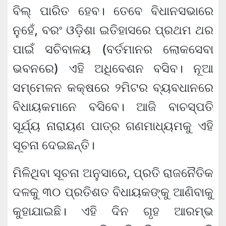
ବିଲ୍ ପାରିତ ହେବ। ତେବେ ବିଧାନସଭାରେ
ନୁହେଁ, ବରଂ ଓଡ଼ିଶା ଇତିହାସରେ ପ୍ରଥମ ଥର
ପାଇଁ ସଚିବାଳୟ (ବର୍ତମାନର ଲୋକସେବା
ଭବନରେ) ଏହି ଅଧିବେଶନ ବସିବ। ନୂଆ
ସମ୍ମେଳନ କକ୍ଷରେ ୨ମିଟର ବ୍ୟବଧାନରେ
ବିଧାୟକମାନେ ବସିବେ। ଆଜି ବାଚସ୍ପତି
ସୂର୍ଯ୍ୟ ନାରାୟଣ ପାତ୍ର ଗଣମାଧ୍ୟମକୁ ଏହି
ସୂଚନା ଦେଇଛନ୍ତି।
ମିଳିଥିବା ସୂଚନା ଅନୁସାରେ, ପ୍ରତି ରାଜନୈତିକ
ଦଳକୁ ୩୦ ପ୍ରତିଶତ ବିଧାୟକଙ୍କୁ ଆଣିବାକୁ
କୁହାଯାଇଛି। ଏହି ଦିନ ଗୃହ ଆରମ୍ଭ