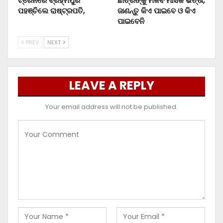
ଟ୍ରେନରେ ବ୍ରହ୍ମପୁର
ଛାତ୍ରଙ୍କୁ ମିଳିବ ମାସିକ ଭତ୍ତା,
ପହଞ୍ଚିଲେ ରାଷ୍ଟ୍ରପତି,
ଜାଣନ୍ତୁ କିଏ ପାଇବେ ଓ କିଏ
ପାଇବେନି
PREV
NEXT
LEAVE A REPLY
Your email address will not be published.