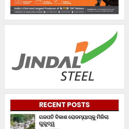
RECENT POSTS
ଗଜପତି ବିକାଶ ରୋଡମ୍ୟାପ୍‌କୁ ମିଳିଲା
ଗୁରୁତ୍ୱ