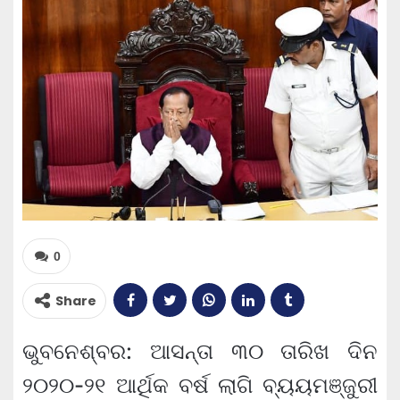
0
Share
ଭୁବନେଶ୍ବର: ଆସନ୍ତା ୩୦ ତାରିଖ ଦିନ
୨୦୨୦-୨୧ ଆର୍ଥିକ ବର୍ଷ ଲାଗି ବ୍ୟୟମଞ୍ଜୁରୀ