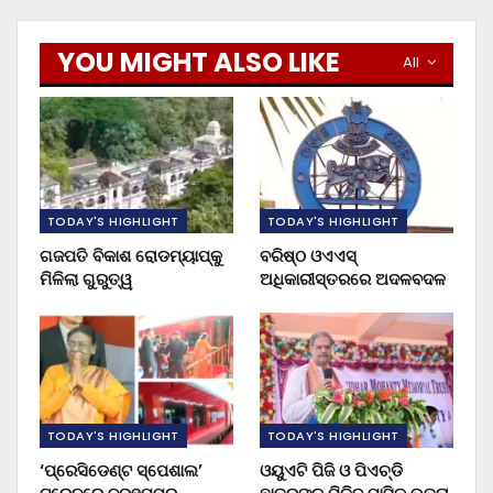
YOU MIGHT ALSO LIKE
All
TODAY'S HIGHLIGHT
TODAY'S HIGHLIGHT
ଗଜପତି ବିକାଶ ରୋଡମ୍ୟାପ୍‌କୁ
ବରିଷ୍ଠ ଓଏଏସ୍‌
ମିଳିଲା ଗୁରୁତ୍ୱ
ଅଧିକାରୀସ୍ତରରେ ଅଦଳବଦଳ
TODAY'S HIGHLIGHT
TODAY'S HIGHLIGHT
‘ପ୍ରେସିଡେଣ୍ଟ ସ୍ପେଶାଲ’
ଓୟୁଏଟି ପିଜି ଓ ପିଏଚ୍‌ଡି