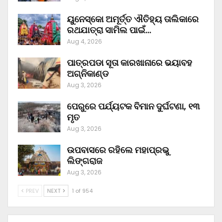
ୟୁନେସ୍କୋ ଅମୂର୍ତ୍ତ ଐତିହ୍ୟ ତାଲିକାରେ
ରଥଯାତ୍ରା ସାମିଲ ପାଇଁ…
Aug 4, 2026
ପାତ୍ରପଡା ସୂତା କାରଖାନାରେ ଭୟାବହ
ଅଗ୍ନିକାଣ୍ଡ
Aug 3, 2026
ପେରୁରେ ପର୍ଯ୍ୟଟକ ବିମାନ ଦୁର୍ଘଟଣା, ୧୩
ମୃତ
Aug 3, 2026
ଉପବାସରେ ରହିଲେ ମହାପ୍ରଭୁ
ଲିଙ୍ଗରାଜ
Aug 3, 2026
PREV
NEXT
1 of 954