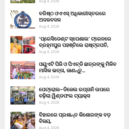
Aug 4, 2026
ବରିଷ୍ଠ ଓଏଏସ୍‌ ଅଧିକାରୀସ୍ତରରେ
ଅଦଳବଦଳ
Aug 4, 2026
‘ପ୍ରେସିଡେଣ୍ଟ ସ୍ପେଶାଲ’ ଟ୍ରେନରେ
ବ୍ରହ୍ମପୁର ପହଞ୍ଚିଲେ ରାଷ୍ଟ୍ରପତି,
Aug 4, 2026
ଓୟୁଏଟି ପିଜି ଓ ପିଏଚ୍‌ଡି ଛାତ୍ରଙ୍କୁ ମିଳିବ
ମାସିକ ଭତ୍ତା, ଜାଣନ୍ତୁ…
Aug 4, 2026
ପେଟ୍ରୋଲ-ଡିଜେଲ ରପ୍ତାନି ଉପରେ
ବଢ଼ିଲା ୱିଣ୍ଡଫଲ ଟ୍ୟାକ୍ସ
Aug 4, 2026
ବିହାରରେ ପ୍ରଶାନ୍ତ କିଶୋରଙ୍କ ବଡ଼
ବିଜୟ,
Aug 4, 2026