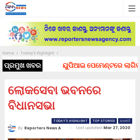
Home
Today's Highlight
ପ୍ରମୁଖ ଖବର
ୟୁପିଆଇ ପେମେଣ୍ଟରେ ଲାଗିପାରେ 
ଲୋକସେବା ଭବନରେ
ବିଧାନସଭା
TODAY'S HIGHLIGHT
TOP STORIES
ରାଜନୀତି
Last updated
Mar 27, 2020
By
Reporters News Agency