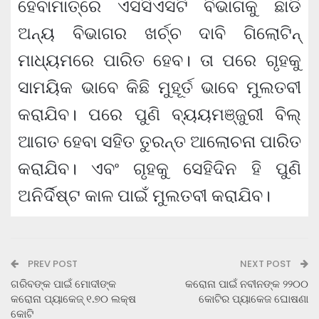
ହେବାମାତ୍ରେ ଏସସିଏସଟି ବିଭାଗକୁ ଛାଡି
ଅନ୍ୟ ବିଭାଗର ଖର୍ଚ୍ଚ ଦାବି ଗିଲୋଟିନ୍
ମାଧ୍ୟମରେ ପାରିତ ହେବ। ତା ପରେ ଗୃହକୁ
ସାମୟିକ ଭାବେ କିଛି ମୁହୂର୍ତ ଭାବେ ମୁଲତବୀ
କରାଯିବ। ପରେ ପୁଣି ବ୍ୟୟମଞ୍ଜୁରୀ ବିଲ୍
ଆଗତ ହେବା ସହିତ ତୁରନ୍ତ ଆଲୋଚନା ପାରିତ
କରାଯିବ। ଏବଂ ଗୃହକୁ ସେହିଦିନ ହି ପୁଣି
ଅନିର୍ଦିଷ୍ଟ କାଳ ପାଇଁ ମୁଲତବୀ କରାଯିବ।
PREV POST
NEXT POST
ଗରିବଙ୍କ ପାଇଁ ମୋଦୀଙ୍କ
କରୋନା ପାଇଁ ନବୀନଙ୍କ ୨୨୦୦
କରୋନା ପ୍ୟାକେଜ୍ ୧.୭୦ ଲକ୍ଷ
କୋଟିର ପ୍ୟାକେଜ ଘୋଷଣା
କୋଟି