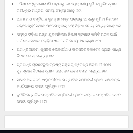
ଓଡ଼ିଶା ଊର୍ଦ୍ଦୁ ଏକାଡେମି ପକ୍ଷରୁ ‘ଜାତୀୟସ୍ତରୀୟ ସୁଫି କୱାଲି’ ସ୍ଥାନ:
ରବୀନ୍ଦ୍ର ମଣ୍ଡପ, ସମୟ: ସଂଧ୍ୟା ସାଢ଼େ ୬ଟା
ଅକ୍ଷର ଓ ସମ୍ବିଧାନ ସୁରକ୍ଷା ମଞ୍ଚ ପକ୍ଷରୁ ‘ଆସନ୍ତୁ ଶୁଣିବା ନିରଂଜନ
ଟକ୍‌ଲେଙ୍କୁ’ ସ୍ଥାନ: ପ୍ରେସ୍‌ କ୍ଲବ୍‌ ଅଫ୍‌ ଓଡ଼ିଶା ସମୟ: ସଂଧ୍ୟା ସାଢ଼େ ୬ଟା
ସମୃଦ୍ଧ ଓଡ଼ିଶା ରାଜ୍ୟ ଯୁବବାହିନୀର ଜିଲ୍ଲା ସ୍ତରୀୟ କମିଟି ଗଠନ ପାଇଁ
କର୍ମଶାଳା ସ୍ଥାନ: ଲୋହିଆ ଏକାଡେମି ସମୟ: ଅପରାହ୍‌ଣ ୪ଟା
ଅଶାନ୍ତ ଆତ୍ମା ପୁସ୍ତକ ଲୋକାର୍ପଣ ଓ ସାରସ୍ବତ ସମାରୋହ ସ୍ଥାନ: ପାନ୍ଥ
ନିବାସ ସମୟ: ସନ୍ଧ୍ୟା ୫ଟା
ପ୍ରଶାନ୍ତି ଚାରିଟେବୁଲ୍‌ ଟ୍ରଷ୍ଟ୍‌ ପକ୍ଷରୁ ଶ୍ରେଷ୍ଠ ଓଡ଼ିଆଣୀ ୨୦୨୨
ପୁରସ୍କାର ବିତରଣ ସ୍ଥାନ: ଜୟଦେବ ଭବନ ସମୟ: ସନ୍ଧ୍ୟା ୬ଟା
ସାଂସଦ ଅପରାଜିତା ଷଡ଼ଙ୍ଗୀଙ୍କ ସାମ୍ବାଦିକ ସମ୍ମିଳନୀ ସ୍ଥାନ: ସାଂସଦଙ୍କ
କାର୍ଯ୍ୟାଳୟ ସମୟ: ପୂର୍ବାହ୍ନ ୧୧ଟା
ଦୁର୍ନୀତି ସମ୍ପର୍କିତ ସାମ୍ବାଦିକ ସମ୍ମିଳନୀ ସ୍ଥାନ: ଉତ୍କଳ ସାମ୍ବାଦିକ ଭବନ
ସମୟ: ପୂର୍ବାହ୍ନ ୧୧ଟା