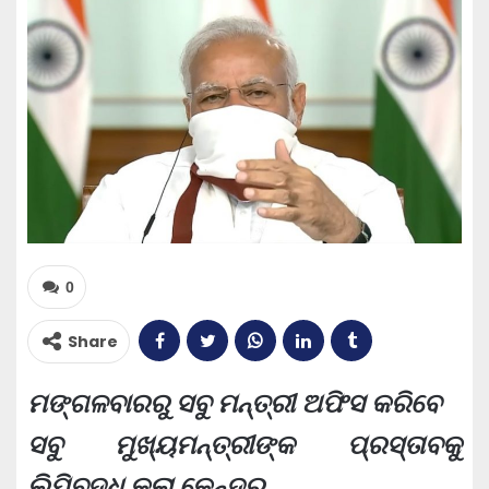
0
Share
ମଙ୍ଗଳବାରରୁ ସବୁ ମନ୍ତ୍ରୀ ଅଫିସ କରିବେ
ସବୁ ମୁଖ୍ୟମନ୍ତ୍ରୀଙ୍କ ପ୍ରସ୍ତାବକୁ
ଲିପିବଦ୍ଧ କଲା କେନ୍ଦ୍ର