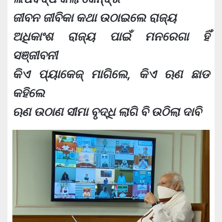
ଜୀବନ ଜୀବିକା କଥା ଉଠାଇଲେ ରାଜ୍ୟ
ଅଧିକାଂଶ ରାଜ୍ୟ ପାଇଁ ମନରେଗା ହିଁ
ସଞ୍ଜୀବନୀ
କିଏ ପ୍ୟାକେଜ୍ ମାଗିଲେ, କିଏ ଋଣ ଛାଡ
କହିଲେ
ଋଣ ଉଠାଣ ସୀମା ବୃଦ୍ଧି ଲାଗି ବି ଉଠିଲା ଦାବି