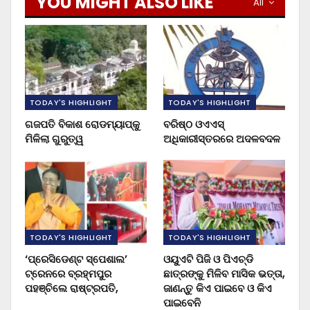
YOU MIGHT ALSO LIKE
All
TODAY'S HIGHLIGHT
TODAY'S HIGHLIGHT
ଗଜପତି ବିକାଶ ରୋଡମ୍ୟାପ୍‌କୁ
ବରିଷ୍ଠ ଓଏଏସ୍‌
ମିଳିଲା ଗୁରୁତ୍ୱ
ଅଧିକାରୀସ୍ତରରେ ଅଦଳବଦଳ
TODAY'S HIGHLIGHT
TODAY'S HIGHLIGHT
‘ପ୍ରେସିଡେଣ୍ଟ ସ୍ପେଶାଲ’
ଓୟୁଏଟି ପିଜି ଓ ପିଏଚ୍‌ଡି
ଟ୍ରେନରେ ବ୍ରହ୍ମପୁର
ଛାତ୍ରଙ୍କୁ ମିଳିବ ମାସିକ ଭତ୍ତା,
ପହଞ୍ଚିଲେ ରାଷ୍ଟ୍ରପତି,
ଜାଣନ୍ତୁ କିଏ ପାଇବେ ଓ କିଏ
ପାଇବେନି