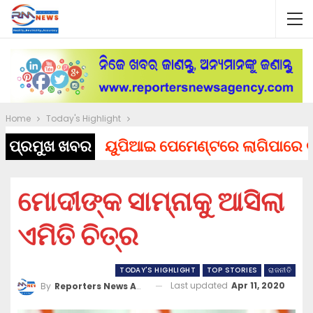
Home
Today's Highlight
ପ୍ରମୁଖ ଖବର
ୟୁପିଆଇ ପେମେଣ୍ଟରେ ଲାଗିପାରେ ଚାର୍ଜ, 
ମୋଦୀଙ୍କ ସାମ୍ନାକୁ ଆସିଲା
ଏମିତି ଚିତ୍ର
TODAY'S HIGHLIGHT
TOP STORIES
ରାଜନୀତି
Last updated
Apr 11, 2020
By
Reporters News Agency