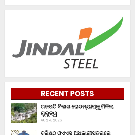
RECENT POSTS
ଗଜପତି ବିକାଶ ରୋଡମ୍ୟାପ୍‌କୁ ମିଳିଲା
ଗୁରୁତ୍ୱ
Aug 4, 2026
ବରିଷ୍ଠ ଓଏଏସ୍‌ ଅଧିକାରୀସ୍ତରରେ