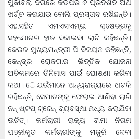
ମୁକାବିଲା ଦିଗରେ ଜିଡିପିର ୬ ପ୍ରତିଶତ ଅର୍ଥ
ଖର୍ଚ୍ଚ କରାଯାଉ ବୋଲି ପ୍ରସ୍ତାବ ରଖିଛନ୍ତି।
ଏହାସହିତ ଏମଏସଏମ୍ଇ କ୍ଷେତ୍ରକୁ
ସହଯୋଗର ହାତ ବଢାଇବା ଲାଗି କହିଛନ୍ତି।
କେରଳ ମୁଖ୍ୟମନ୍ତ୍ରୀ ପି ବିଜୟନ କହିଛନ୍ତି,
କେନ୍ଦ୍ର ରୋଜଗାର ଭିତ୍ତିକ ଯୋଜନା
ଅତିକମରେ ତିନିମାସ ପାଇଁ ଘୋଷଣା କରିବା
କଥା। େଯଉଁମାନେ ଅନ୍ୟରାଜ୍ୟରେ ଅଟକି
ରହିଛନ୍ତି, ସେମାନଙ୍କୁ ଫେରାଇ ଆଣିବା ଲାଗି
ନନ୍ ଷ୍ଟପ୍ ଟ୍ରେନ୍ ବ୍ୟବସ୍ଥା ମଧ୍ୟ କରାଯିବା
ଉଚିତ୍। କର୍ମଚାରୀ ରାଜ୍ୟ ବୀମା ନିଗମ
ପଞ୍ଜୀକୃତ କର୍ମଚାରୀଙ୍କୁ ମଜୁରି ଦେବା