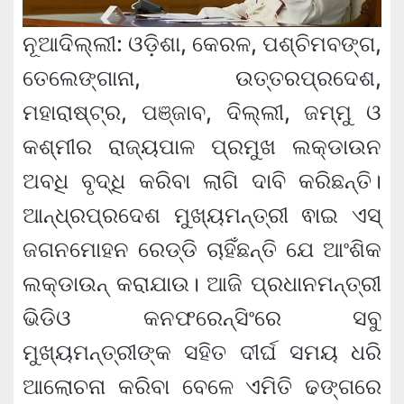
ନୂଆଦିଲ୍ଲୀ: ଓଡ଼ିଶା, କେରଳ, ପଶ୍ଚିମବଙ୍ଗ,
ତେଲେଙ୍ଗାନା, ଉତ୍ତରପ୍ରଦେଶ,
ମହାରାଷ୍ଟ୍ର, ପଞ୍ଜାବ, ଦିଲ୍ଲୀ, ଜମ୍ମୁ ଓ
କଶ୍ମୀର ରାଜ୍ୟପାଳ ପ୍ରମୁଖ ଲକ୍‌ଡାଉନ
ଅବଧି ବୃଦ୍ଧି କରିବା ଲାଗି ଦାବି କରିଛନ୍ତି।
ଆନ୍ଧ୍ରପ୍ରଦେଶ ମୁଖ୍ୟମନ୍ତ୍ରୀ ଵାଇ ଏସ୍
ଜଗନମୋହନ ରେଡ୍ଡି ଚାହିଁଛନ୍ତି ଯେ ଆଂଶିକ
ଲକ୍‌ଡାଉନ୍ କରାଯାଉ। ଆଜି ପ୍ରଧାନମନ୍ତ୍ରୀ
ଭିଡିଓ କନଫରେନ୍ସିଂରେ ସବୁ
ମୁଖ୍ୟମନ୍ତ୍ରୀଙ୍କ ସହିତ ଦୀର୍ଘ ସମୟ ଧରି
ଆଲୋଚନା କରିବା ବେଳେ ଏମିତି ଢଙ୍ଗରେ