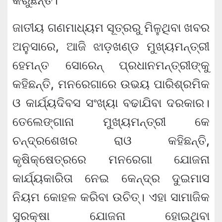
କରୁଛନ୍ତି।
ଜାତୀୟ ଗଣମାଧ୍ୟମ ସୂତ୍ରରୁ ମିଳୁଥିବା ଖବର
ଅନୁସାରେ, ଆଜି ଝାଡ଼ଖଣ୍ଡ ମୁଖ୍ୟମନ୍ତ୍ରୀ
ହେମନ୍ତ ସୋରେନ୍ ପ୍ରଧାନମନ୍ତ୍ରୀଙ୍କୁ
କହିଛନ୍ତି, ମନରେଗାରେ ଉଭୟ ପାରିଶ୍ରମିକ
ଓ କାର୍ଯ୍ୟଦିବସ ସଂଖ୍ୟା ବଢାଯିବା ଦରକାର।
ତେଲେଙ୍ଗାନା ମୁଖ୍ୟମନ୍ତ୍ରୀ କେ
ଚନ୍ଦ୍ରଶେଖର ରାଓ କହିଛନ୍ତି,
କୃଷିକ୍ଷେତ୍ରରେ ମନରେଗା ଯୋଜନା
କାର୍ଯ୍ୟକାରିତା ନେଇ କେନ୍ଦ୍ର ଦୁଇମାସ
ନିୟମ କୋହଳ କରିବା ଉଚିତ୍। ଏହା ସାମାଜିକ
ସୁରକ୍ଷା ଯୋଜନା ହୋଇଥିବା