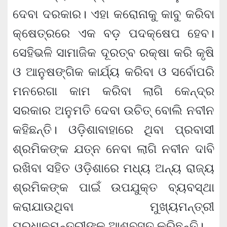
ଦେବା ଦରକାର। ଏହା କରୋନାକୁ କାବୁ କରିବା
କ୍ଷେତ୍ରରେ ଏକ ବଡ଼ ପଦକ୍ଷେପ ହେବ।
ସେହିଭଳି ସାମାଜିକ ଦୂରତ୍ବ ରକ୍ଷା କରି କୃଷି
ଓ ଆନୁଷଙ୍ଗିକ କାର୍ଯ୍ୟ କରିବା ଓ ସର୍ବୋପରି
ମନରେଗା କାମ କରିବା ଲାଗି କେନ୍ଦ୍ର
ସରକାର ଅନୁମତି ଦେବା ଉଚିତ୍ ବୋଲି ନବୀନ
କହିଛନ୍ତି। ଓଡ଼ିଶାବାହାରେ ଥିବା ପ୍ରବାସୀ
ଶ୍ରମିକଙ୍କ ଯତ୍ନ ନେବା ଲାଗି ନବୀନ ଦାବି
ରଖିବା ସହିତ ଓଡ଼ିଶାରେ ମଧ୍ୟ ଅନ୍ୟ ରାଜ୍ୟ
ଶ୍ରମିକଙ୍କ ପାଇଁ ଉପଯୁକ୍ତ ବ୍ୟବସ୍ଥା
କରାଯାଉଥିବା ମୁଖ୍ୟମନ୍ତ୍ରୀ
ପ୍ରଧାନମନ୍ତ୍ରୀଙ୍କୁ ଆଶ୍ବସ୍ତ କରିଛନ୍ତି।