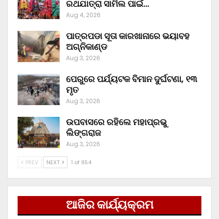
ରଥଯାତ୍ରା ସାମିଲ ପାଇଁ…
Aug 4, 2026
ପାତ୍ରପଡା ସୂତା କାରଖାନାରେ ଭୟାବହ
ଅଗ୍ନିକାଣ୍ଡ
Aug 3, 2026
ପେରୁରେ ପର୍ଯ୍ୟଟକ ବିମାନ ଦୁର୍ଘଟଣା, ୧୩
ମୃତ
Aug 3, 2026
ଉପବାସରେ ରହିଲେ ମହାପ୍ରଭୁ
ଲିଙ୍ଗରାଜ
Aug 3, 2026
PREV
NEXT
1 of 954
ଆଜିର କାର୍ଯ୍ୟକ୍ରମ