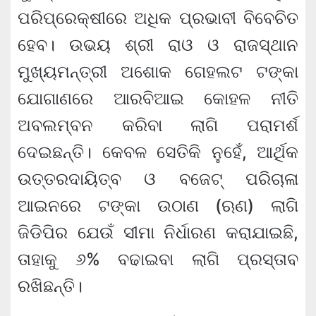
ପରିପ୍ରେକ୍ଷୀରେ ଅଧିକ ପ୍ରଭାବୀ ବିବେଚିତ
ହେବ। ଉଭୟ ଶ୍ରୀ ରାଓ ଓ ରାଜସ୍ଥାନ
ମୁଖ୍ୟମନ୍ତ୍ରୀ ଅଶୋକ ଗେହଲଟ ଟଙ୍କା
ଯୋଗାଣରେ ଆରବିଆଇ କୋହଳ ନୀତି
ଅବଲମ୍ବନ କରିବା ଲାଗି ପରାମର୍ଶ
ଦେଇଛନ୍ତି। କେବଳ ସେତିକି ନୁହେଁ, ଆର୍ଥିକ
ଉତ୍ତରଦାୟିତ୍ବ ଓ ବଜେଟ୍ ପରିଚାଳା
ଆଇନରେ ଟଙ୍କା ଉଠାଣ (ଋଣ) ଲାଗି
ଜିଡିପିର ଯେଉଁ ସୀମା ନିର୍ଧାରଣ କରାଯାଇଛି,
ତାହାକୁ ୬% ବଢାଇବା ଲାଗି ପ୍ରସ୍ତାବ
ରଖିଛନ୍ତି।