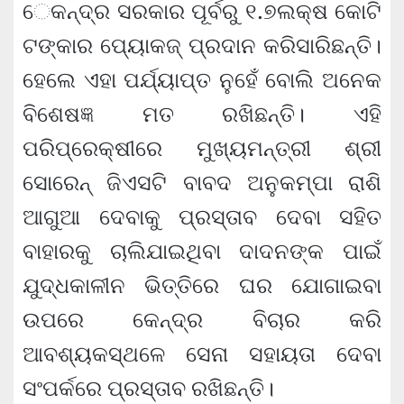
େକନ୍ଦ୍ର ସରକାର ପୂର୍ବରୁ ୧.୭ଲକ୍ଷ କୋଟି
ଟଙ୍କାର ପ୍ୟାେକଜ୍ ପ୍ରଦାନ କରିସାରିଛନ୍ତି।
ହେଲେ ଏହା ପର୍ଯ୍ୟାପ୍ତ ନୁହେଁ ବୋଲି ଅନେକ
ବିଶେଷଜ୍ଞ ମତ ରଖିଛନ୍ତି। ଏହି
ପରିପ୍ରେକ୍ଷୀରେ ମୁଖ୍ୟମନ୍ତ୍ରୀ ଶ୍ରୀ
ସୋରେନ୍ ଜିଏସଟି ବାବଦ ଅନୁକମ୍ପା ରାଶି
ଆଗୁଆ ଦେବାକୁ ପ୍ରସ୍ତାବ ଦେବା ସହିତ
ବାହାରକୁ ଚାଲିଯାଇଥିବା ଦାଦନଙ୍କ ପାଇଁ
ଯୁଦ୍ଧକାଳୀନ ଭିତ୍ତିରେ ଘର ଯୋଗାଇବା
ଉପରେ କେନ୍ଦ୍ର ବିଚାର କରି
ଆବଶ୍ୟକସ୍ଥଳେ ସେନା ସହାୟତା ଦେବା
ସଂପର୍କରେ ପ୍ରସ୍ତାବ ରଖିଛନ୍ତି।