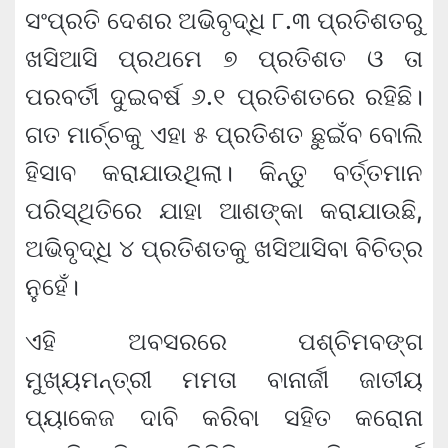
ସଂପ୍ରତି ଦେଶର ଅଭିବୃଦ୍ଧି ୮.୩ ପ୍ରତିଶତରୁ
ଖସିଆସି ପ୍ରଥମେ ୭ ପ୍ରତିଶତ ଓ ତା
ପରବର୍ତୀ ଦୁଇବର୍ଷ ୬.୧ ପ୍ରତିଶତରେ ରହିଛି।
ଗତ ମାର୍ଚ୍ଚକୁ ଏହା ୫ ପ୍ରତିଶତ ଛୁଇଁବ ବୋଲି
ହିସାବ କରାଯାଉଥିଲା। କିନ୍ତୁ ବର୍ତ୍ତମାନ
ପରିସ୍ଥିତିରେ ଯାହା ଆଶଙ୍କା କରାଯାଉଛି,
ଅଭିବୃଦ୍ଧି ୪ ପ୍ରତିଶତକୁ ଖସିଆସିବା ବିଚିତ୍ର
ନୁହେଁ।
ଏହି ଅବସରରେ ପଶ୍ଚିମବଙ୍ଗ
ମୁଖ୍ୟମନ୍ତ୍ରୀ ମମତା ବାନାର୍ଜୀ ଜାତୀୟ
ପ୍ୟାକେଜ ଦାବି କରିବା ସହିତ କରୋନା