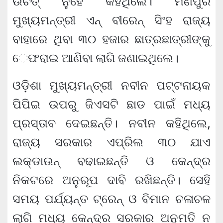
ଉଚିତ୍ ନୁହେଁ କହିଥିଲେ। ମଣିପୁର
ମୁଖ୍ୟମନ୍ତ୍ରୀ ଏନ୍ ବୀରେନ୍ ସିଂହ ରାଜ୍ୟ
ବାହାରେ ଥିବା ୩୦ ହଜାର ଛାତ୍ରଛାତ୍ରୀଙ୍କୁ
େଫରାଇ ଆଣିବା ଲାଗି ଜଣାଇଥିଲେ।
ଓଡ଼ିଶା ମୁଖ୍ୟମନ୍ତ୍ରୀ ନବୀନ ପଟ୍ଟନାୟକ
ପିପିଇ ଉପରୁ ଜିଏସଟି ଛାଡ ପାଇଁ ମଧ୍ୟ
ପ୍ରସ୍ତାବ ଦେଇଛନ୍ତି। ନବୀନ କହିଥିଲେ,
ରାଜ୍ୟ ସରକାର ଏପ୍ରିଲ ୩୦ ଯାଏ
ଲକ୍‌ଡାଉନ୍ ବଢାଇଛନ୍ତି ଓ କେନ୍ଦ୍ର
ନିକଟରେ ଅନୁରୂପ ଦାବି ରଖିଛନ୍ତି। ସେହି
ସମୟ ପର୍ଯ୍ୟନ୍ତ ଟ୍ରେନ୍ ଓ ବିମାନ ଚଳାଚଳ
ଲାଗି ମଧ୍ୟ କେନ୍ଦ୍ର ସରକାର ଅନୁମତି ନ