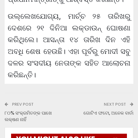
ଉଲ୍ଲେଖଯୋଗ୍ୟ, ମାର୍ଚ୍ଚ ୨୫ ତାରିଖରୁ
ଦେଶରେ ୨୧ ଦିନିଆ ଲକ୍‌ଡାଉନ୍ ଘୋଷଣା
କରିଥିଲେ। ଆସନ୍ତା ୧୪ ତାରିଖ ଦିନ ଏହି
ଅବଧି ଶେଷ ହେଉଛି। ଏହା ପୂର୍ବରୁ ମୋଦୀ ସବୁ
ଦଳର ସଂସଦୀୟ ନେତାଙ୍କ ସହିତ ଆଲୋଚନା
କରିଛନ୍ତି।
PREV POST
NEXT POST
୮୦% ସଂକ୍ରମିତଙ୍କ ପାଖେ
ଗୋଟିଏ ଫଟୋ, ଅନେକ ବାର୍ତା
ଲକ୍ଷଣ ନାହିଁ