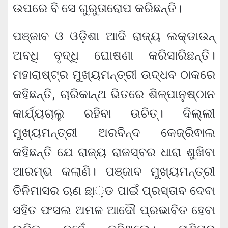
ଉପରେ ବି ସେ ଗୁରୁତାରୋପ କରିଛନ୍ତି।
ପଞ୍ଜାବ ଓ ଓଡ଼ିଶା ଆଦି ରାଜ୍ୟ ଲକ୍‌ଡାଉନ୍
ଅବଧି ବୃଦ୍ଧି ଘୋଷଣା କରିସାରିଛନ୍ତି।
ମହାରାଷ୍ଟ୍ର ମୁଖ୍ୟମନ୍ତ୍ରୀ ଉଦ୍ଧବ ଠାକରେ
କହିଛନ୍ତି, ଚାରିକାନ୍ଥ ଭିତରେ ଶିଳ୍ପାନୁଷ୍ଠାନ
କାର୍ଯ୍ୟଚାଲୁ ରହିବା ଉଚିତ୍। ଦିଲ୍ଲୀ
ମୁଖ୍ୟମନ୍ତ୍ରୀ ଅରବିନ୍ଦ କେଜ୍ରିଵାଲ
କହିଛନ୍ତି ଯେ ରାଜ୍ୟ ରାଜସ୍ବର ଧାରା ଶୁଖିବା
ଆରମ୍ଭ କଲାଣି। ପଞ୍ଜାବ ମୁଖ୍ୟମନ୍ତ୍ରୀ
ତିନିମାସର ଋଣ ଛା଼଼ଡ ପାଇଁ ପ୍ରସ୍ତାବ ଦେବା
ସହିତ ଫସଲ ଅମଳ ଆଦୌ ପ୍ରଭାବିତ ହେବା