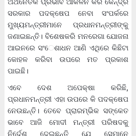
ଅର୍ଥନୈତିକ ପ୍ରଭାବ ଆକଳନ କରି କେନ୍ଦ୍ର
ସରକାର ପଦକ୍ଷେପ ନେବା ସଂପର୍କରେ
ମୁଖ୍ୟମନ୍ତ୍ରୀମାନେ ପ୍ରଧାନମନ୍ତ୍ରୀଙ୍କୁ
ଜଣାଇଛନ୍ତି। ବିଶେଷକରି ମନରେଗା ଯୋଜନା
ଆଇନରେ ସଂେଶାଧନ ଆଣି ଏଥିରେ କିଛିଟା
କୋହଳ କରିବା ଉପରେ ମତ ପ୍ରକାଶ
ପାଇଛି।
ଏବେ ଦେଶ ଅପେକ୍ଷା କରିଛି,
ପ୍ରଧାନମନ୍ତ୍ରୀ ଏହା ଉପରେ କି ପଦକ୍ଷେପ
ନେଉଛନ୍ତି। ତେବେ ପ୍ରାରମ୍ଭିକ ସଙ୍କେତ
ଭାବେ ଆଜି ମୋଦୀ ମନ୍ତ୍ରୀ ପରିଷଦକୁ
ନିର୍ଦେଶ ଦେଇଛନ୍ତି ଯେ ସେମାନେ