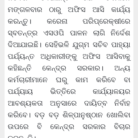
ମଙ୍ଗଳବାର ଠାରୁ ଅଫିସ ଆସି କାର୍ଯ୍ୟ
କରନ୍ତୁ। କରେନା ପରିପ୍ରେକ୍ଷୀରେ
ସ୍ବତନ୍ତ୍ର ଏସଓପି ପାଳନ ଲାଗି ନିର୍ଦେଶ
ଦିଆଯାଇଛି। ସେହିଭଳି ଯୁଗ୍ମ ସଚିବ ପାହ୍ୟା
ପର୍ଯ୍ୟନ୍ତ ଅଧିକାରୀଙ୍କୁ ଅଫିସ ଆସିବାକୁ
କହିଛନ୍ତି କେନ୍ଦ୍ର ସରକାର। ଅନ୍ୟ
କର୍ମଚାରୀମାନେ ଘରୁ କାମ କରିବେ ବା
ପର୍ଯ୍ୟାୟ ଭିତ୍ତିରେ କାର୍ଯ୍ୟାଳୟର
ଆବଶ୍ୟକତା ଅନୁସାରେ ଦାୟିତ୍ବ ନିର୍ବାହ
କରିବେ। ବଡ଼ ବଡ଼ ଶିଳ୍ପାନୁଷ୍ଠାନ ଖୋଲିବା
ଉପରେ ବି କେନ୍ଦ୍ର ସରକାର ବିଚାର