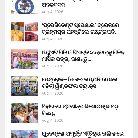
ଅଦଳବଦଳ
Aug 4, 2026
‘ପ୍ରେସିଡେଣ୍ଟ ସ୍ପେଶାଲ’ ଟ୍ରେନରେ
ବ୍ରହ୍ମପୁର ପହଞ୍ଚିଲେ ରାଷ୍ଟ୍ରପତି,
Aug 4, 2026
ଓୟୁଏଟି ପିଜି ଓ ପିଏଚ୍‌ଡି ଛାତ୍ରଙ୍କୁ ମିଳିବ
ମାସିକ ଭତ୍ତା, ଜାଣନ୍ତୁ…
Aug 4, 2026
ପେଟ୍ରୋଲ-ଡିଜେଲ ରପ୍ତାନି ଉପରେ
ବଢ଼ିଲା ୱିଣ୍ଡଫଲ ଟ୍ୟାକ୍ସ
Aug 4, 2026
ବିହାରରେ ପ୍ରଶାନ୍ତ କିଶୋରଙ୍କ ବଡ଼
ବିଜୟ,
Aug 4, 2026
ୟୁନେସ୍କୋ ଅମୂର୍ତ୍ତ ଐତିହ୍ୟ ତାଲିକାରେ