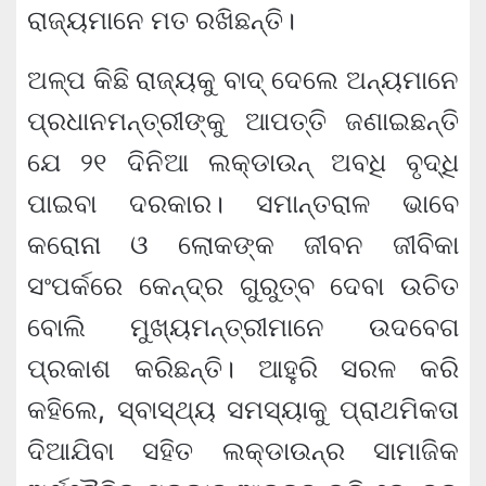
ରାଜ୍ୟମାନେ ମତ ରଖିଛନ୍ତି।
ଅଳ୍ପ କିଛି ରାଜ୍ୟକୁ ବାଦ୍ ଦେଲେ ଅନ୍ୟମାନେ
ପ୍ରଧାନମନ୍ତ୍ରୀଙ୍କୁ ଆପତ୍ତି ଜଣାଇଛନ୍ତି
ଯେ ୨୧ ଦିନିଆ ଲକ୍‌ଡାଉନ୍ ଅବଧି ବୃଦ୍ଧି
ପାଇବା ଦରକାର। ସମାନ୍ତରାଳ ଭାବେ
କରୋନା ଓ ଲୋକଙ୍କ ଜୀବନ ଜୀବିକା
ସଂପର୍କରେ କେନ୍ଦ୍ର ଗୁରୁତ୍ବ ଦେବା ଉଚିତ
ବୋଲି ମୁଖ୍ୟମନ୍ତ୍ରୀମାନେ ଉଦବେଗ
ପ୍ରକାଶ କରିଛନ୍ତି। ଆହୁରି ସରଳ କରି
କହିଲେ, ସ୍ବାସ୍ଥ୍ୟ ସମସ୍ୟାକୁ ପ୍ରାଥମିକତା
ଦିଆଯିବା ସହିତ ଲକ୍‌ଡାଉନ୍‌ର ସାମାଜିକ