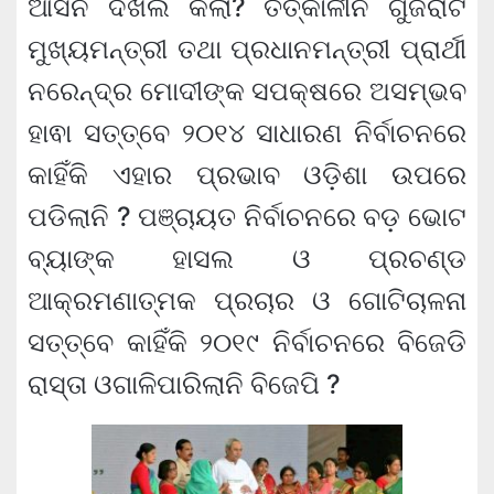
ଆସନ ଦଖଲ କଲା? ତତ୍କାଳୀନ ଗୁଜରାଟ
ମୁଖ୍ୟମନ୍ତ୍ରୀ ତଥା ପ୍ରଧାନମନ୍ତ୍ରୀ ପ୍ରାର୍ଥୀ
ନରେନ୍ଦ୍ର ମୋଦୀଙ୍କ ସପକ୍ଷରେ ଅସମ୍ଭବ
ହାଵା ସତ୍ତ୍ବେ ୨୦୧୪ ସାଧାରଣ ନିର୍ବାଚନରେ
କାହିଁକି ଏହାର ପ୍ରଭାବ ଓଡ଼ିଶା ଉପରେ
ପଡିଲାନି ? ପଞ୍ଚାୟତ ନିର୍ବାଚନରେ ବଡ଼ ଭୋଟ
ବ୍ୟାଙ୍କ ହାସଲ ଓ ପ୍ରଚଣ୍ଡ
ଆକ୍ରମଣାତ୍ମକ ପ୍ରଚାର ଓ ଗୋଟିଚାଳନା
ସତ୍ତ୍ବେ କାହିଁକି ୨୦୧୯ ନିର୍ବାଚନରେ ବିଜେଡି
ରାସ୍ତା ଓଗାଳିପାରିଲାନି ବିଜେପି ?