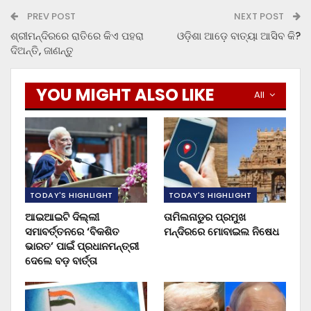
PREV POST
NEXT POST
ଶ୍ରୀମନ୍ଦିରରେ ରାତିରେ କିଏ ପହରା
ଓଡ଼ିଶା ଆଡ଼େ ବାତ୍ୟା ଆସିବ କି?
ଦିଅନ୍ତି, ଜାଣନ୍ତୁ
YOU MIGHT ALSO LIKE
All
TODAY'S HIGHLIGHT
TODAY'S HIGHLIGHT
ଆଇଆଇଟି ଦିଲ୍ଲୀ
ତାମିଲନାଡୁର ପ୍ରମୁଖ
ସମାବର୍ତ୍ତନରେ ‘ବିକଶିତ
ମନ୍ଦିରରେ ମୋବାଇଲ ନିଷେଧ
ଭାରତ’ ପାଇଁ ପ୍ରଧାନମନ୍ତ୍ରୀ
ଦେଲେ ବଡ଼ ବାର୍ତ୍ତା