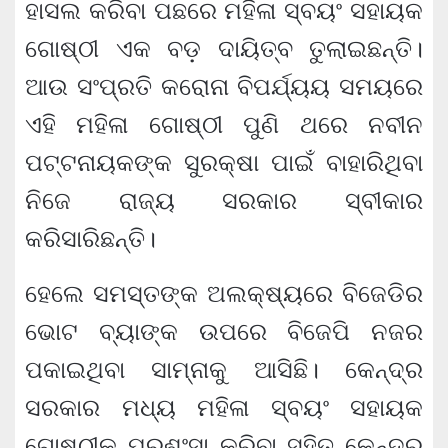
ହାସଲ କରିବା ପଛରେ ମହିଳା ସ୍ବୟଂ ସହାୟକ
ଗୋଷ୍ଠୀ ଏକ ବଡ଼ ଦାୟିତ୍ବ ତୁଲାଇଛନ୍ତି।
ଆଉ ସଂପ୍ରତି କରୋନା ବିପର୍ଯ୍ୟୟ ସମୟରେ
ଏହି ମହିଳା ଗୋଷ୍ଠୀ ପୁଣି ଥରେ ନବୀନ
ପଟ୍ଟନାୟକଙ୍କ ସୁରକ୍ଷା ପାଇଁ ବାହାରିଥିବା
ନିଜେ ରାଜ୍ୟ ସରକାର ସ୍ବୀକାର
କରିସାରିଛନ୍ତି।
ହେଲେ ସମସ୍ତଙ୍କ ଅଲକ୍ଷ୍ୟରେ ବିଜେଡିର
ଭୋଟ ବ୍ୟାଙ୍କ ଉପରେ ବିଜେପି ନଜର
ପକାଇଥିବା ସାମ୍ନାକୁ ଆସିଛି। କେନ୍ଦ୍ର
ସରକାର ମଧ୍ୟ ମହିଳା ସ୍ବୟଂ ସହାୟକ
ଗୋଷ୍ଠୀକୁ ପ୍ରଶଂସା କରିବା ସହିତ କେନ୍ଦ୍ର