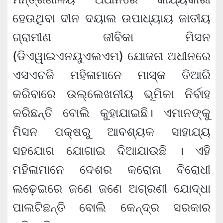
ହେଉଥିବା ଦୀନ ଦୟାଲ ଉପାଧ୍ୟାୟ ଜାତୀୟ
ଗ୍ରାମୀଣ ଜୀବିକା ମିସନ
(ଡିଏୱାଇଏନୟୁଏଲଏମ) ଯୋଜନା ଅଧୀନରେ
ଏସଏଚଜି ମହିଳାମାନେ ମାସ୍କ ତିଆରି
କରିବାରେ ଉଲ୍ଲେଖନୀୟ ଭୂମିକା ନିର୍ବାହ
କରିଛନ୍ତି ବୋଲି କୁହାଯାଇଛି। ଏମାନଙ୍କୁ
ମିସନ ପକ୍ଷରୁ ଆବଶ୍ୟକ ସାହାଯ୍ୟ
ସହଯୋଗ ଯୋଗାଇ ଦିଆଯାଉଛି । ଏହି
ମହିଳାମାନେ ଦେଶର କରୋନା ବିରୋଧୀ
ଲଢ଼େଇରେ ଜଣେ ଜଣେ ଅଗ୍ରଣୀ ଯୋଦ୍ଧା
ପାଲଟିଛନ୍ତି ବୋଲି କେନ୍ଦ୍ର ସରକାର