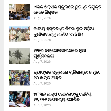
ଏକକ ଶିକ୍ଷକ ସ୍କୁଲରେ ତୁରନ୍ତ ନିଯୁକ୍ତ
ହେବେ ଶିକ୍ଷକ
Aug 8, 2026
ଜାତୀୟ ହସ୍ତତନ୍ତ ଦିବସ: ଦୁଇ ଓଡ଼ିଆ
ବୁଣାକାରଙ୍କୁ ଜାତୀୟ ସମ୍ମାନ
Aug 8, 2026
୧୨ରେ ବଙ୍ଗୋପସାଗରରେ ନୂଆ
ଘୂର୍ଣ୍ଣିବଳୟ
Aug 7, 2026
ବ୍ୟାଙ୍କକ ସ୍କୁଲରେ ଗୁଳିକାଣ୍ଡ: ୭ ମୃତ,
୨୦ ଛାତ୍ର ଆହତ
Aug 7, 2026
୫୮.୩୬ ଲକ୍ଷ ଭୋଟରଙ୍କୁ ନୋଟିସ୍‌,
୧୨,୫୭୨ ଅଯୋଗ୍ୟ ଘୋଷିତ
Aug 7, 2026