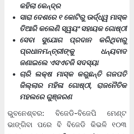
କହିଲା କେନ୍ଦ୍ର
ସାରା ଦେଶରେ ୧ କୋଟିରୁ ଊର୍ଦ୍ଧ୍ୱ ମାସ୍କ
ତିଆରି କଲେଣି ସ୍ୱୟଂ ସହାୟକ ଗୋଷ୍ଠୀ
ସେବା ସୁଯୋଗ ପ୍ରଦାନ କରିଥିବାରୁ
ପ୍ରଧାନମନ୍ତ୍ରୀଙ୍କୁ ଧନ୍ୟବାଦ
ଜଣାଇଲେ ଏସଏଚଜି ସଦସ୍ୟା
ଚାରି ଲକ୍ଷ ମାସ୍କ କରୁଛନ୍ତି ଗଜପତି
ଜିଲ୍ଲାର ମହିଳା ଗୋଷ୍ଠୀ, ରାଜନୈତିକ
ମହଲରେ ଗୁଞ୍ଜରଣ
ଭୁବନେଶ୍ବର: ବିଜେଡି-ବିଜେପି ମେଣ୍ଟ
ଭାଙ୍ଗିବା ପରେ ବି ବିଜେଡି କିଭଳି ୧୦୩