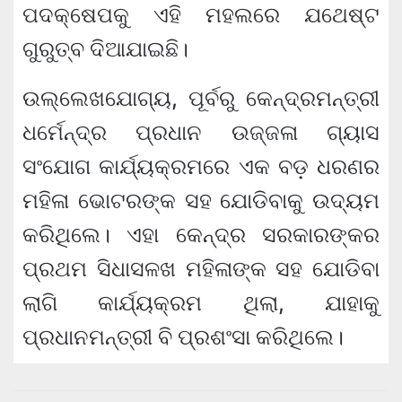
ପଦକ୍ଷେପକୁ ଏହି ମହଲରେ ଯଥେଷ୍ଟ
ଗୁରୁତ୍ବ ଦିଆଯାଇଛି।
ଉଲ୍ଲେଖଯୋଗ୍ୟ, ପୂର୍ବରୁ କେନ୍ଦ୍ରମନ୍ତ୍ରୀ
ଧର୍ମେନ୍ଦ୍ର ପ୍ରଧାନ ଉଜ୍ଜଳା ଗ୍ୟାସ
ସଂଯୋଗ କାର୍ଯ୍ୟକ୍ରମରେ ଏକ ବଡ଼ ଧରଣର
ମହିଳା ଭୋଟରଙ୍କ ସହ ଯୋଡିବାକୁ ଉଦ୍ୟମ
କରିଥିଲେ। ଏହା କେନ୍ଦ୍ର ସରକାରଙ୍କର
ପ୍ରଥମ ସିଧାସଳଖ ମହିଳାଙ୍କ ସହ ଯୋଡିବା
ଲାଗି କାର୍ଯ୍ୟକ୍ରମ ଥିଲା, ଯାହାକୁ
ପ୍ରଧାନମନ୍ତ୍ରୀ ବି ପ୍ରଶଂସା କରିଥିଲେ।