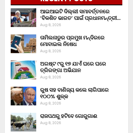
ଆଇଆଇଟି ଦିଲ୍ଲୀ ସମାବର୍ତ୍ତନରେ
‘ବିକଶିତ ଭାରତ’ ପାଇଁ ପ୍ରଧାନମନ୍ତ୍ରୀ…
Aug 8, 2026
ତାମିଲନାଡୁର ପ୍ରମୁଖ ମନ୍ଦିରରେ
ମୋବାଇଲ ନିଷେଧ
Aug 8, 2026
ଅଗଷ୍ଟ ୯ରୁ ୧୭ ଯାଏଁ ଘରେ ଘରେ
ତ୍ରିରଙ୍ଗା ଅଭିଯାନ
Aug 8, 2026
ରୁଷ ସହ ବାଣିଜ୍ୟ କଲେ ଲାଗିପାରେ
୧୦୦% ଶୁଳ୍କ
Aug 8, 2026
ରାଜପଥରୁ ହଟିବେ ଗୋରୁଗାଈ
Aug 8, 2026