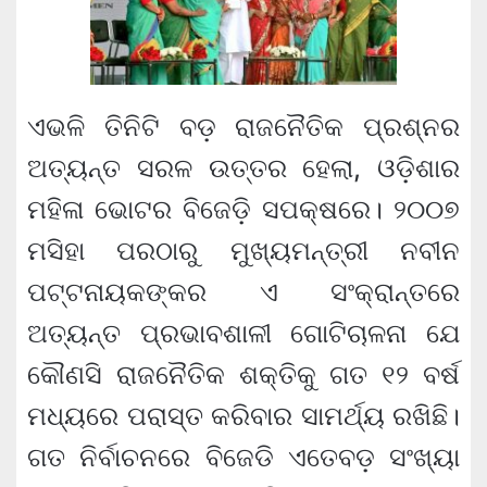
ଏଭଳି ତିନିଟି ବଡ଼ ରାଜନୈତିକ ପ୍ରଶ୍ନର
ଅତ୍ୟନ୍ତ ସରଳ ଉତ୍ତର ହେଲା, ଓଡ଼ିଶାର
ମହିଳା ଭୋଟର ବିଜେଡ଼ି ସପକ୍ଷରେ। ୨୦୦୭
ମସିହା ପରଠାରୁ ମୁଖ୍ୟମନ୍ତ୍ରୀ ନବୀନ
ପଟ୍ଟନାୟକଙ୍କର ଏ ସଂକ୍ରାନ୍ତରେ
ଅତ୍ୟନ୍ତ ପ୍ରଭାବଶାଳୀ ଗୋଟିଚାଳନା ଯେ
କୌଣସି ରାଜନୈତିକ ଶକ୍ତିକୁ ଗତ ୧୨ ବର୍ଷ
ମଧ୍ୟରେ ପରାସ୍ତ କରିବାର ସାମର୍ଥ୍ୟ ରଖିଛି।
ଗତ ନିର୍ବାଚନରେ ବିଜେଡି ଏତେବଡ଼ ସଂଖ୍ୟା