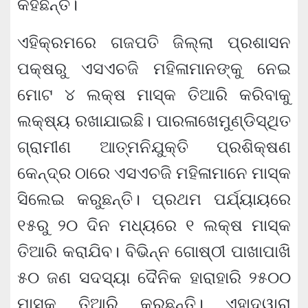
କହିଛନ୍ତି।
ଏହିକ୍ରମରେ ଗଜପତି ଜିଲ୍ଲା ପ୍ରଶାସନ
ପକ୍ଷରୁ ଏସଏଚଜି ମହିଳାମାନଙ୍କୁ ନେଇ
ମୋଟ ୪ ଲକ୍ଷ ମାସ୍କ ତିଆରି କରିବାକୁ
ଲକ୍ଷ୍ୟ ରଖାଯାଇଛି। ପାରଳାଖେମୁଣ୍ଡିସ୍ଥିତ
ଗ୍ରାମୀଣ ଆତ୍ମନିଯୁକ୍ତି ପ୍ରଶିକ୍ଷଣ
କେନ୍ଦ୍ର ଠାରେ ଏସଏଚଜି ମହିଳାମାନେ ମାସ୍କ
ସିଲେଇ କରୁଛନ୍ତି। ପ୍ରଥମ ପର୍ଯ୍ୟାୟରେ
୧୫ରୁ ୨୦ ଦିନ ମଧ୍ୟରେ ୧ ଲକ୍ଷ ମାସ୍କ
ତିଆରି କରାଯିବ। ବିଭିନ୍ନ ଗୋଷ୍ଠୀ ପାଖାପାଖି
୫୦ ଜଣ ସଦସ୍ୟା ଦୈନିକ ହାରାହାରି ୨୫୦୦
ମାସ୍କ ତିଆରି କରୁଛନ୍ତି। ଏହାଦ୍ୱାରା