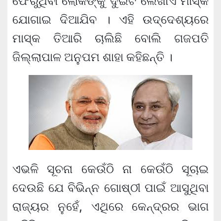
ଫେରୁଥିବା ଲୋକଙ୍କୁ ଦୁଇଟି ଲେଖାଏଁ ମାସ୍କ
ଯୋଗାଇ ଦିଆଯିବ । ଏହି ଉଦ୍ଦେଶ୍ୟରେ
ମାସ୍କ ତିଆରି ଚାଲିଛି ବୋଲି ଗଜପତି
ଜିଲ୍ଲାପାଳ ଅନୁପମ ଶାହା କହିଛନ୍ତି ।
ଏଭଳି ସୂଚନା କେଉଁଠି ନା କେଉଁଠି ସୂଚାଇ
ଦେଉଛି ଯେ ବିଭିନ୍ନ ଗୋଷ୍ଠୀ ପାଇଁ ଆସୁଥିବା
ରାଜ୍ୟର ନୁହେଁ, ଏଥିରେ କେନ୍ଦ୍ରର ଭାଗ