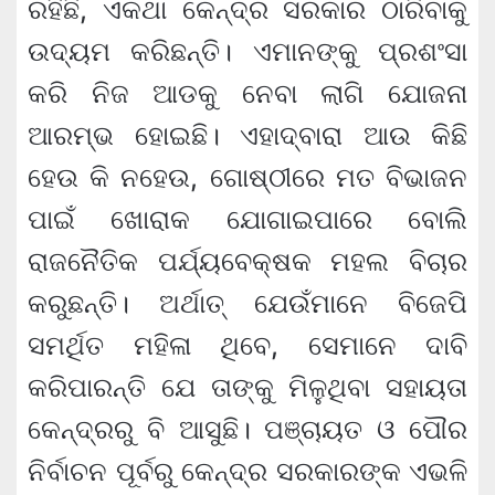
ରହିଛି, ଏକଥା କେନ୍ଦ୍ର ସରକାର ଠାରିବାକୁ
ଉଦ୍ୟମ କରିଛନ୍ତି। ଏମାନଙ୍କୁ ପ୍ରଶଂସା
କରି ନିଜ ଆଡକୁ ନେବା ଲାଗି ଯୋଜନା
ଆରମ୍ଭ ହୋଇଛି। ଏହାଦ୍ବାରା ଆଉ କିଛି
ହେଉ କି ନହେଉ, ଗୋଷ୍ଠୀରେ ମତ ବିଭାଜନ
ପାଇଁ ଖୋରାକ ଯୋଗାଇପାରେ ବୋଲି
ରାଜନୈତିକ ପର୍ଯ୍ୟବେକ୍ଷକ ମହଲ ବିଚାର
କରୁଛନ୍ତି। ଅର୍ଥାତ୍ ଯେଉଁମାନେ ବିଜେପି
ସମର୍ଥିତ ମହିଳା ଥିବେ, ସେମାନେ ଦାବି
କରିପାରନ୍ତି ଯେ ତାଙ୍କୁ ମିଳୁଥିବା ସହାୟତା
କେନ୍ଦ୍ରରୁ ବି ଆସୁଛି। ପଞ୍ଚାୟତ ଓ ପୌର
ନିର୍ବାଚନ ପୂର୍ବରୁ କେନ୍ଦ୍ର ସରକାରଙ୍କ ଏଭଳି