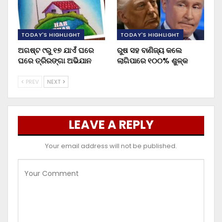
TODAY'S HIGHLIGHT
TODAY'S HIGHLIGHT
ଅଗଷ୍ଟ ୯ରୁ ୧୭ ଯାଏଁ ଘରେ
ରୁଷ ସହ ବାଣିଜ୍ୟ କଲେ
ଘରେ ତ୍ରିରଙ୍ଗା ଅଭିଯାନ
ଲାଗିପାରେ ୧୦୦% ଶୁଳ୍କ
PREV
NEXT
LEAVE A REPLY
Your email address will not be published.