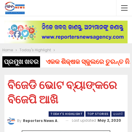
Home
Today's Highlight
ପ୍ରମୁଖ ଖବର
ଏକକ ଶିକ୍ଷକ ସ୍କୁଲରେ ତୁରନ୍ତ ନିଯୁକ୍ତ
ବିଜେଡି ଭୋଟ ବ୍ୟାଙ୍କରେ
ବିଜେପି ଆଖି
TODAY'S HIGHLIGHT
TOP STORIES
ରାଜନୀତି
Last updated
May 2, 2020
By
Reporters News Agency