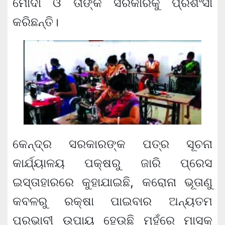
ମୋଦୀ ଓ ତାଙ୍କ ସରକାରକୁ ପ୍ରଶଂସା
କରିଛନ୍ତି।
କେନ୍ଦ୍ର ସରକାରଙ୍କ ପତ୍ର ସୂଚନା
କାର୍ଯ୍ୟାଳୟ ପକ୍ଷରୁ ଜାରି ପ୍ରେସ
ଇସ୍ତାହାରରେ କୁହାଯାଇଛି, କରୋନା ଭୂତାଣୁ
କବଳରୁ ରକ୍ଷା ପାଇବାର ଅନ୍ୟତମ
ପ୍ରଭାବୀ ଉପାୟ ହେଉଛି ମୁହଁରେ ମାସ୍କ