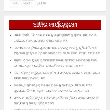
PREV
NEXT
1 of 955
ଆଜିର କାର୍ଯ୍ୟକ୍ରମ
ଓଡ଼ିଶା ଊର୍ଦ୍ଦୁ ଏକାଡେମି ପକ୍ଷରୁ ‘ଜାତୀୟସ୍ତରୀୟ ସୁଫି କୱାଲି’ ସ୍ଥାନ:
ରବୀନ୍ଦ୍ର ମଣ୍ଡପ, ସମୟ: ସଂଧ୍ୟା ସାଢ଼େ ୬ଟା
ଅକ୍ଷର ଓ ସମ୍ବିଧାନ ସୁରକ୍ଷା ମଞ୍ଚ ପକ୍ଷରୁ ‘ଆସନ୍ତୁ ଶୁଣିବା ନିରଂଜନ
ଟକ୍‌ଲେଙ୍କୁ’ ସ୍ଥାନ: ପ୍ରେସ୍‌ କ୍ଲବ୍‌ ଅଫ୍‌ ଓଡ଼ିଶା ସମୟ: ସଂଧ୍ୟା ସାଢ଼େ ୬ଟା
ସମୃଦ୍ଧ ଓଡ଼ିଶା ରାଜ୍ୟ ଯୁବବାହିନୀର ଜିଲ୍ଲା ସ୍ତରୀୟ କମିଟି ଗଠନ ପାଇଁ
କର୍ମଶାଳା ସ୍ଥାନ: ଲୋହିଆ ଏକାଡେମି ସମୟ: ଅପରାହ୍‌ଣ ୪ଟା
ଅଶାନ୍ତ ଆତ୍ମା ପୁସ୍ତକ ଲୋକାର୍ପଣ ଓ ସାରସ୍ବତ ସମାରୋହ ସ୍ଥାନ: ପାନ୍ଥ
ନିବାସ ସମୟ: ସନ୍ଧ୍ୟା ୫ଟା
ପ୍ରଶାନ୍ତି ଚାରିଟେବୁଲ୍‌ ଟ୍ରଷ୍ଟ୍‌ ପକ୍ଷରୁ ଶ୍ରେଷ୍ଠ ଓଡ଼ିଆଣୀ ୨୦୨୨
ପୁରସ୍କାର ବିତରଣ ସ୍ଥାନ: ଜୟଦେବ ଭବନ ସମୟ: ସନ୍ଧ୍ୟା ୬ଟା
ସାଂସଦ ଅପରାଜିତା ଷଡ଼ଙ୍ଗୀଙ୍କ ସାମ୍ବାଦିକ ସମ୍ମିଳନୀ ସ୍ଥାନ: ସାଂସଦଙ୍କ
କାର୍ଯ୍ୟାଳୟ ସମୟ: ପୂର୍ବାହ୍ନ ୧୧ଟା