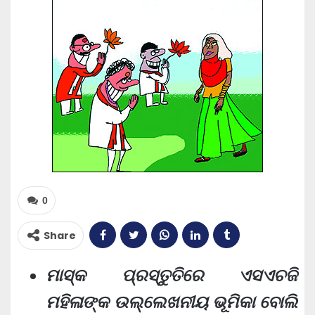
0
Share
ମାସ୍କ ପ୍ରସ୍ତୁତିରେ ଏସଏଚଜି
ମହିଳାଙ୍କ ଉଲ୍ଲେଖନୀୟ ଭୂମିକା ବୋଲି