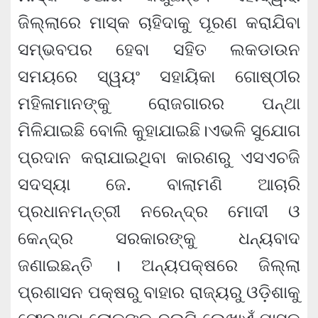
ଜିଲ୍ଲାରେ ମାସ୍କ ଚାହିଦାକୁ ପୂରଣ କରାଯିବା
ସମ୍ଭବପର ହେବା ସହିତ ଲକଡାଉନ
ସମୟରେ ସ୍ୱୟଂ ସହାୟିକା ଗୋଷ୍ଠୀର
ମହିଳାମାନଙ୍କୁ ରୋଜଗାରର ପନ୍ଥା
ମିଳିଯାଇଛି ବୋଲି କୁହାଯାଇଛି।ଏଭଳି ସୁଯୋଗ
ପ୍ରଦାନ କରାଯାଇଥିବା କାରଣରୁ ଏସଏଚଜି
ସଦସ୍ୟା ଜେ. ବାଲାମଣି ଆଚାରି
ପ୍ରଧାନମନ୍ତ୍ରୀ ନରେନ୍ଦ୍ର ମୋଦୀ ଓ
କେନ୍ଦ୍ର ସରକାରଙ୍କୁ ଧନ୍ୟବାଦ
ଜଣାଇଛନ୍ତି । ଅନ୍ୟପକ୍ଷରେ ଜିଲ୍ଲା
ପ୍ରଶାସନ ପକ୍ଷରୁ ବାହାର ରାଜ୍ୟରୁ ଓଡ଼ିଶାକୁ