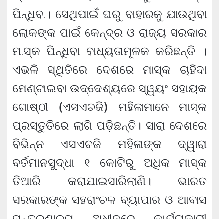
ପିନ୍ଧିବା। ସେଥିପାଇଁ ଘରୁ ବାହାରକୁ ଯାଉଥିବା
ଲୋକଙ୍କ ପାଇଁ କେନ୍ଦ୍ର ଓ ରାଜ୍ୟ ସରକାର
ମାସ୍କ ପିନ୍ଧିବା ବାଧ୍ୟତାମୂଳକ କରିଛନ୍ତି ।
ଏଭଳି ସ୍ଥିତିରେ ଦେଶରେ ମାସ୍କ ଚାହିଦା
ମେଣ୍ଟାଇବା ଉଦ୍ଦେଶ୍ୟରେ ସ୍ୱୟଂ ସହାୟକ
ଗୋଷ୍ଠୀ (ଏସଏଚଜି) ମହିଳାମାନେ ମାସ୍କ
ପ୍ରସ୍ତୁତିରେ ଲାଗି ପଡ଼ିଛନ୍ତି। ସାରା ଦେଶରେ
ବିଭିନ୍ନ ଏସଏଚଜି ମହିଳାଙ୍କ ଦ୍ୱାରା
ବର୍ତମାନସୁଦ୍ଧା ୧ କୋଟିରୁ ଅଧିକ ମାସ୍କ
ତିଆରି କରାଯାଇସାରିଲାଣି। ଭାରତ
ସରକାରଙ୍କ ସହରାଂଚଳ ବ୍ୟାପାର ଓ ଆବାସ
ମନ୍ତ୍ରଣାଳୟ ଅଧୀନରେ କାର୍ଯ୍ୟକାରୀ