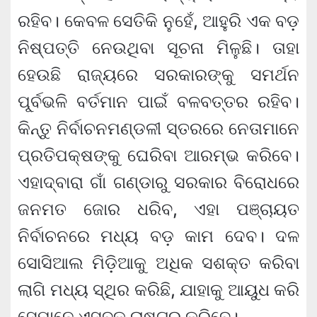
ରହିବ। କେବଳ ସେତିକି ନୁହେଁ, ଆହୁରି ଏକ ବଡ଼
ନିଷ୍ପତ୍ତି ନେଉଥିବା ସୂଚନା ମିଳୁଛି। ତାହା
ହେଉଛି ରାଜ୍ୟରେ ସରକାରଙ୍କୁ ସମର୍ଥନ
ପୂ୍ର୍ବଭଳି ବର୍ତମାନ ପାଇଁ ବଳବତ୍ତର ରହିବ।
କିନ୍ତୁ ନିର୍ବାଚନମଣ୍ଡଳୀ ସ୍ତରରେ ନେତାମାନେ
ପ୍ରତିପକ୍ଷଙ୍କୁ ଘେରିବା ଆରମ୍ଭ କରିବେ।
ଏହାଦ୍ବାରା ଗାଁ ଗଣ୍ଡାରୁ ସରକାର ବିରୋଧରେ
ଜନମତ ଜୋର ଧରିବ, ଏହା ପଞ୍ଚାୟତ
ନିର୍ବାଚନରେ ମଧ୍ୟ ବଡ଼ କାମ ଦେବ। ଦଳ
ସୋସିଆଲ ମିଡ଼ିଆକୁ ଅଧିକ ସଶକ୍ତ କରିବା
ଲାଗି ମଧ୍ୟ ସ୍ଥିର କରିଛି, ଯାହାକୁ ଆୟୁଧ କରି
ସେମାନେ ଏସବୁକୁ ରାଷ୍ଟ୍ର କରିବେ।