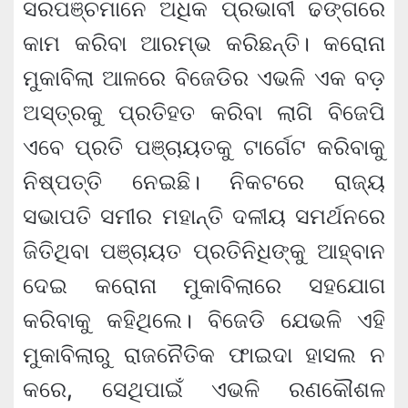
ସରପଞ୍ଚମାନେ ଅଧିକ ପ୍ରଭାବୀ ଢଙ୍ଗରେ
କାମ କରିବା ଆରମ୍ଭ କରିଛନ୍ତି। କରୋନା
ମୁକାବିଲା ଆଳରେ ବିଜେଡିର ଏଭଳି ଏକ ବଡ଼
ଅସ୍ତ୍ରକୁ ପ୍ରତିହତ କରିବା ଲାଗି ବିଜେପି
ଏବେ ପ୍ରତି ପଞ୍ଚାୟତକୁ ଟାର୍ଗେଟ କରିବାକୁ
ନିଷ୍ପତ୍ତି ନେଇଛି। ନିକଟରେ ରାଜ୍ୟ
ସଭାପତି ସମୀର ମହାନ୍ତି ଦଳୀୟ ସମର୍ଥନରେ
ଜିତିଥିବା ପଞ୍ଚାୟତ ପ୍ରତିନିଧିଙ୍କୁ ଆହ୍ବାନ
ଦେଇ କରୋନା ମୁକାବିଲାରେ ସହଯୋଗ
କରିବାକୁ କହିଥିଲେ। ବିଜେଡି ଯେଭଳି ଏହି
ମୁକାବିଲାରୁ ରାଜନୈତିକ ଫାଇଦା ହାସଲ ନ
କରେ, ସେଥିପାଇଁ ଏଭଳି ରଣକୌଶଳ