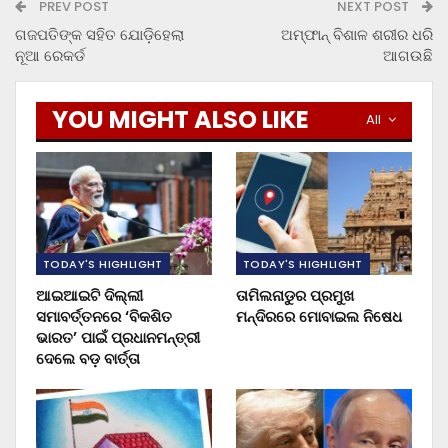
PREV POST
NEXT POST
ଗଜପତିଙ୍କ ସହିତ ଯୋଡ଼ିହେଲା
ଅମ୍ଫାନ୍ ବିଶାଳ ଶରୀର ଧରି
ନୂଆ ରେକର୍ଡ
ଆଗଉଛି
YOU MIGHT ALSO LIKE
All
TODAY'S HIGHLIGHT
TODAY'S HIGHLIGHT
ଆଇଆଇଟି ଦିଲ୍ଲୀ
ତାମିଲନାଡୁର ପ୍ରମୁଖ
ସମାବର୍ତ୍ତନରେ ‘ବିକଶିତ
ମନ୍ଦିରରେ ମୋବାଇଲ ନିଷେଧ
ଭାରତ’ ପାଇଁ ପ୍ରଧାନମନ୍ତ୍ରୀ
ଦେଲେ ବଡ଼ ବାର୍ତ୍ତା