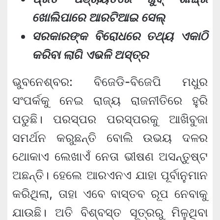
ଖୋଲିପାରେ ଆରଟିଆଇ ସେଲ୍
ସରକାରଙ୍କ ବିରୋଧରେ ତଥ୍ୟ ଏକାଠି
କରିବା ଲାଗି ଏଭଳି ଅସ୍ତ୍ର
ଭୁବନେଶ୍ବର: ବିଜେଡି-ବିଜେପି ମଧୁର
ସଂପର୍କକୁ ନେଇ ରାଜ୍ୟ ରାଜନୀତିରେ ହୁରି
ପଡୁଛି। ପରସ୍ପର ପରସ୍ପରକୁ ଆଖିବୁଜା
ସମର୍ଥନ କରୁଛନ୍ତି ବୋଲି ଉଭୟ ଦଳର
ଥୋକାଏ ଲେଖାଏଁ ନେତା ଭୀଷଣ ଅସନ୍ତୁଷ୍ଟ
ଅଛନ୍ତି। ହେଲେ ଆରଏନଏ ଯାହା ପୂର୍ବାନୁମାନ
କରିଥିଲା, ତାହା ଏବେ ବାସ୍ତବ ରୂପ ନେବାକୁ
ଯାଉଛି। ଅତି ବିଶ୍ବସ୍ତ ସୂତ୍ରରୁ ମିଳୁଥିବା