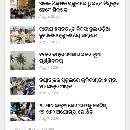
ଏକକ ଶିକ୍ଷକ ସ୍କୁଲରେ ତୁରନ୍ତ ନିଯୁକ୍ତ
ହେବେ ଶିକ୍ଷକ
Aug 8, 2026
ଜାତୀୟ ହସ୍ତତନ୍ତ ଦିବସ: ଦୁଇ ଓଡ଼ିଆ
ବୁଣାକାରଙ୍କୁ ଜାତୀୟ ସମ୍ମାନ
Aug 8, 2026
୧୨ରେ ବଙ୍ଗୋପସାଗରରେ ନୂଆ
ଘୂର୍ଣ୍ଣିବଳୟ
Aug 7, 2026
ବ୍ୟାଙ୍କକ ସ୍କୁଲରେ ଗୁଳିକାଣ୍ଡ: ୭ ମୃତ,
୨୦ ଛାତ୍ର ଆହତ
Aug 7, 2026
୫୮.୩୬ ଲକ୍ଷ ଭୋଟରଙ୍କୁ ନୋଟିସ୍‌,
୧୨,୫୭୨ ଅଯୋଗ୍ୟ ଘୋଷିତ
Aug 7, 2026
PREV
NEXT
1 of 955