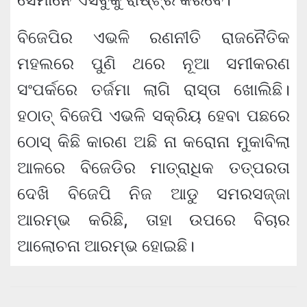
ବିଜେପିର ଏଭଳି ରଣନୀତି ରାଜନୈତିକ
ମହଲରେ ପୁଣି ଥରେ ନୂଆ ସମୀକରଣ
ସଂପର୍କରେ ତର୍ଜମା ଲାଗି ରାସ୍ତା ଖୋଲିଛି।
ହଠାତ୍ ବିଜେପି ଏଭଳି ସକ୍ରିୟ ହେବା ପଛରେ
ଠୋସ୍ କିଛି କାରଣ ଅଛି ନା କରୋନା ମୁକାବିଲା
ଆଳରେ ବିଜେଡିର ମାତ୍ରାଧିକ ତତ୍ପରତା
ଦେଖି ବିଜେପି ନିଜ ଆଡୁ ସମରସଜ୍ଜା
ଆରମ୍ଭ କରିଛି, ତାହା ଉପରେ ବିଚାର
ଆଲୋଚନା ଆରମ୍ଭ ହୋଇଛି।