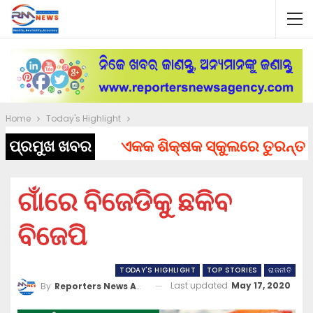
Home
Today's Highlight
ପ୍ରମୁଖ ଖବର
ଏକକ ଶିକ୍ଷକ ସ୍କୁଲରେ ତୁରନ୍ତ ନିଯୁ
ଗାଁରେ ବିଜେଡିକୁ ଛକିବ
ବିଜେପିି
TODAY'S HIGHLIGHT
TOP STORIES
ରାଜନୀତି
Last updated
May 17, 2020
By
Reporters News Agency