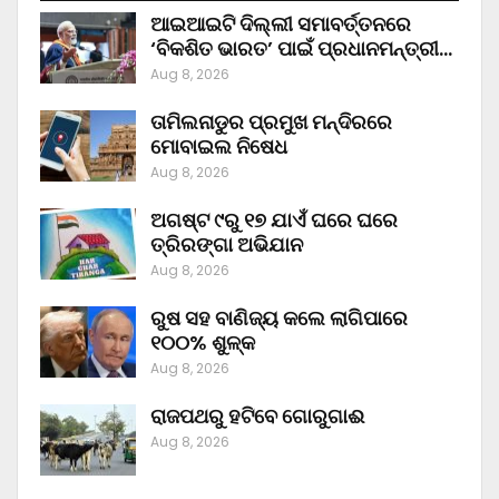
ଆଇଆଇଟି ଦିଲ୍ଲୀ ସମାବର୍ତ୍ତନରେ
‘ବିକଶିତ ଭାରତ’ ପାଇଁ ପ୍ରଧାନମନ୍ତ୍ରୀ…
Aug 8, 2026
ତାମିଲନାଡୁର ପ୍ରମୁଖ ମନ୍ଦିରରେ
ମୋବାଇଲ ନିଷେଧ
Aug 8, 2026
ଅଗଷ୍ଟ ୯ରୁ ୧୭ ଯାଏଁ ଘରେ ଘରେ
ତ୍ରିରଙ୍ଗା ଅଭିଯାନ
Aug 8, 2026
ରୁଷ ସହ ବାଣିଜ୍ୟ କଲେ ଲାଗିପାରେ
୧୦୦% ଶୁଳ୍କ
Aug 8, 2026
ରାଜପଥରୁ ହଟିବେ ଗୋରୁଗାଈ
Aug 8, 2026