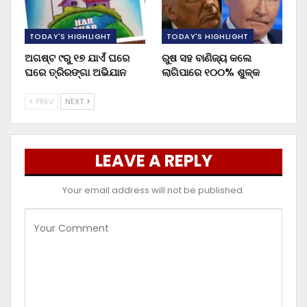
TODAY'S HIGHLIGHT
TODAY'S HIGHLIGHT
ଅଗଷ୍ଟ ୯ରୁ ୧୭ ଯାଏଁ ଘରେ
ରୁଷ ସହ ବାଣିଜ୍ୟ କଲେ
ଘରେ ତ୍ରିରଙ୍ଗା ଅଭିଯାନ
ଲାଗିପାରେ ୧୦୦% ଶୁଳ୍କ
PREV
NEXT
LEAVE A REPLY
Your email address will not be published.