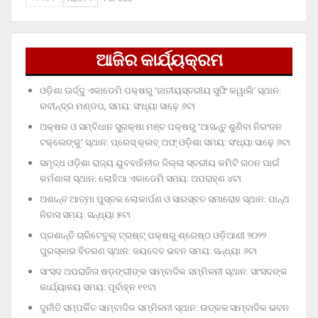
ଆଜିର କାର୍ଯ୍ୟକ୍ରମ
ଓଡ଼ିଶା ଊର୍ଦ୍ଦୁ ଏକାଡେମି ପକ୍ଷରୁ ‘ଜାତୀୟସ୍ତରୀୟ ସୁଫି କୱାଲି’ ସ୍ଥାନ:
ରବୀନ୍ଦ୍ର ମଣ୍ଡପ, ସମୟ: ସଂଧ୍ୟା ସାଢ଼େ ୬ଟା
ଅକ୍ଷର ଓ ସମ୍ବିଧାନ ସୁରକ୍ଷା ମଞ୍ଚ ପକ୍ଷରୁ ‘ଆସନ୍ତୁ ଶୁଣିବା ନିରଂଜନ
ଟକ୍‌ଲେଙ୍କୁ’ ସ୍ଥାନ: ପ୍ରେସ୍‌ କ୍ଲବ୍‌ ଅଫ୍‌ ଓଡ଼ିଶା ସମୟ: ସଂଧ୍ୟା ସାଢ଼େ ୬ଟା
ସମୃଦ୍ଧ ଓଡ଼ିଶା ରାଜ୍ୟ ଯୁବବାହିନୀର ଜିଲ୍ଲା ସ୍ତରୀୟ କମିଟି ଗଠନ ପାଇଁ
କର୍ମଶାଳା ସ୍ଥାନ: ଲୋହିଆ ଏକାଡେମି ସମୟ: ଅପରାହ୍‌ଣ ୪ଟା
ଅଶାନ୍ତ ଆତ୍ମା ପୁସ୍ତକ ଲୋକାର୍ପଣ ଓ ସାରସ୍ବତ ସମାରୋହ ସ୍ଥାନ: ପାନ୍ଥ
ନିବାସ ସମୟ: ସନ୍ଧ୍ୟା ୫ଟା
ପ୍ରଶାନ୍ତି ଚାରିଟେବୁଲ୍‌ ଟ୍ରଷ୍ଟ୍‌ ପକ୍ଷରୁ ଶ୍ରେଷ୍ଠ ଓଡ଼ିଆଣୀ ୨୦୨୨
ପୁରସ୍କାର ବିତରଣ ସ୍ଥାନ: ଜୟଦେବ ଭବନ ସମୟ: ସନ୍ଧ୍ୟା ୬ଟା
ସାଂସଦ ଅପରାଜିତା ଷଡ଼ଙ୍ଗୀଙ୍କ ସାମ୍ବାଦିକ ସମ୍ମିଳନୀ ସ୍ଥାନ: ସାଂସଦଙ୍କ
କାର୍ଯ୍ୟାଳୟ ସମୟ: ପୂର୍ବାହ୍ନ ୧୧ଟା
ଦୁର୍ନୀତି ସମ୍ପର୍କିତ ସାମ୍ବାଦିକ ସମ୍ମିଳନୀ ସ୍ଥାନ: ଉତ୍କଳ ସାମ୍ବାଦିକ ଭବନ