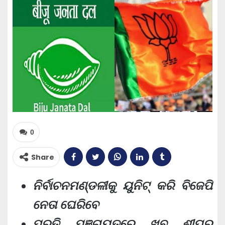
0
Share
ନିର୍ବାଚନମଣ୍ଡଳୀକୁ ୟୁନିଟ୍ କରି ବିଜେପି
ନେତା ଘେରିବେ
ପ୍ରତି ପଞ୍ଚାୟତରେ ଖୁବ୍ ଶୀଘ୍ର