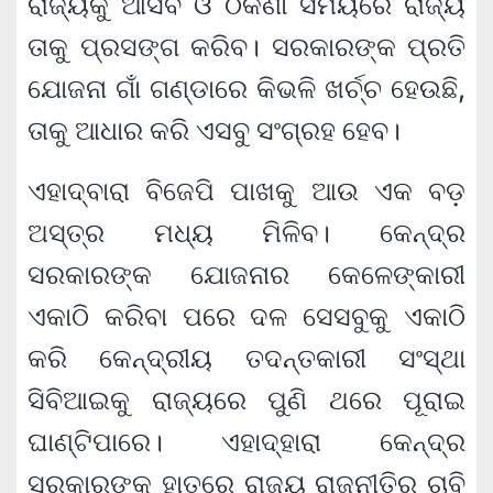
ରାଜ୍ୟକୁ ଆସିବ ଓ ଠିକଣା ସମୟରେ ରାଜ୍ୟ
ତାକୁ ପ୍ରସଙ୍ଗ କରିବ। ସରକାରଙ୍କ ପ୍ରତି
ଯୋଜନା ଗାଁ ଗଣ୍ଡାରେ କିଭଳି ଖର୍ଚ୍ଚ ହେଉଛି,
ତାକୁ ଆଧାର କରି ଏସବୁ ସଂଗ୍ରହ ହେବ।
ଏହାଦ୍ବାରା ବିଜେପି ପାଖକୁ ଆଉ ଏକ ବଡ଼
ଅସ୍ତ୍ର ମଧ୍ୟ ମିଳିବ। କେନ୍ଦ୍ର
ସରକାରଙ୍କ ଯୋଜନାର କେଳେଙ୍କାରୀ
ଏକାଠି କରିବା ପରେ ଦଳ ସେସବୁକୁ ଏକାଠି
କରି କେନ୍ଦ୍ରୀୟ ତଦନ୍ତକାରୀ ସଂସ୍ଥା
ସିବିଆଇକୁ ରାଜ୍ୟରେ ପୁଣି ଥରେ ପୂରାଇ
ଘାଣ୍ଟିପାରେ। ଏହାଦ୍ହାରା କେନ୍ଦ୍ର
ସରକାରଙ୍କ ହାତରେ ରାଜ୍ୟ ରାଜନୀତିର ଚାବି