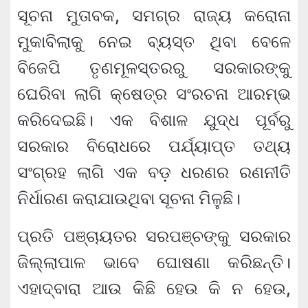
ସୂଚନା ମୁତାବକ, ସମଗ୍ର ରାଜ୍ୟ କରୋନା
ମୁକାବିଲାକୁ ନେଇ ବ୍ୟସ୍ତ ଥିବା ବେଳେ
ବିଜେପି ତୃଣମୂଳସ୍ତରରୁ ସରକାରଙ୍କୁ
ଘେରିବା ଲାଗି କ୍ଷେତ୍ର ସଂରଚନା ଆରମ୍ଭ
କରିଦେଇଛି। ଏକ ବିଶାଳ ଯୁଦ୍ଧ ପୂର୍ବରୁ
ସରକାର ବିରୋଧରେ ପର୍ଯ୍ୟାପ୍ତ ତଥ୍ୟ
ସଂଗ୍ରହ ଲାଗି ଏକ ବଡ଼ ଧରଣର ରଣନୀତି
ନିର୍ଧାରଣ କରାଯାଉଥିବା ସୂଚନା ମିଳୁଛି।
ପ୍ରତି ପଞ୍ଚାୟତର ସରପଞ୍ଚଙ୍କୁ ସରକାର
ଜିଲ୍ଲାପାଳ ଭାବେ ଘୋଷଣା କରିଛନ୍ତି।
ଏହାଦ୍ବାରା ଆଉ କିଛି ହେଉ କି ନ ହେଉ,