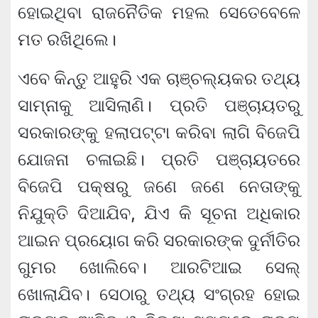
ହୋଇଥିବା ରାଜନୈତିକ ମହଲ ସେତେବେଳେ
ମତ ରଖିଥିଲେ।
ଏବେ କିନ୍ତୁ ଆହୁରି ଏକ ଚାଞ୍ଚଲ୍ୟକର ତଥ୍ୟ
ସାମ୍ନାକୁ ଆସିଲାଣି। ପ୍ରତି ପଞ୍ଚାୟତରୁ
ସରକାରଙ୍କୁ ହଲାପଟ୍ଟା କରିବା ଲାଗି ବିଜେପି
ଯୋଜନା ଚଳାଇଛି। ପ୍ରତି ପଞ୍ଚାୟତରେ
ବିଜେପି ପକ୍ଷରୁ ଜଣେ ଜଣେ ନେତାଙ୍କୁ
ନିଯୁକ୍ତି ଦିଆଯିବ, ଯିଏ କି ସୂଚନା ଅଧିକାର
ଆଇନ ପ୍ରୟୋଗ କରି ସରକାରଙ୍କ ଦୁର୍ନୀତିର
ଗୁମର ଖୋଲିବେ। ଆରଟିଆଇ ସେଲ୍
ଖୋଲାଯିବ। ସେଠାରୁ ତଥ୍ୟ ସଂଗ୍ରହ ହୋଇ