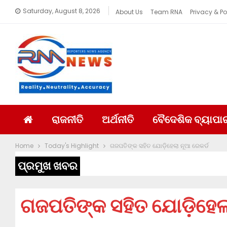
Saturday, August 8, 2026
About Us
Team RNA
Privacy & Po
ରାଜନୀତି
ଅର୍ଥନୀତି
ବୈଦେଶିକ ବ୍ୟାପା
Home
Today's Highlight
ଗଜପତିଙ୍କ ସହିତ ଯୋଡ଼ିହେଲା ନୂଆ ରେକର୍ଡ
ପ୍ରମୁଖ ଖବର
ଗଜପତିଙ୍କ ସହିତ ଯୋଡ଼ିହେଲ