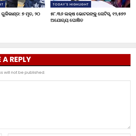
HT
TODAY'S HIGHLIGHT
ଗୁଳିକାଣ୍ଡ: ୭ ମୃତ, ୨୦
୫୮.୩୬ ଲକ୍ଷ ଭୋଟରଙ୍କୁ ନୋଟିସ୍‌, ୧୨,୫୭୨
ଅଯୋଗ୍ୟ ଘୋଷିତ
 A REPLY
 will not be published.