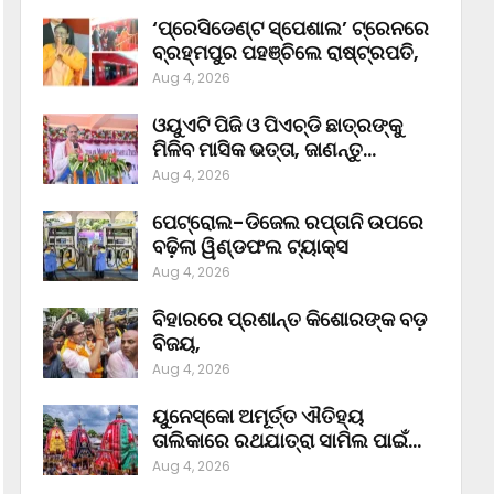
‘ପ୍ରେସିଡେଣ୍ଟ ସ୍ପେଶାଲ’ ଟ୍ରେନରେ
ବ୍ରହ୍ମପୁର ପହଞ୍ଚିଲେ ରାଷ୍ଟ୍ରପତି,
Aug 4, 2026
ଓୟୁଏଟି ପିଜି ଓ ପିଏଚ୍‌ଡି ଛାତ୍ରଙ୍କୁ
ମିଳିବ ମାସିକ ଭତ୍ତା, ଜାଣନ୍ତୁ…
Aug 4, 2026
ପେଟ୍ରୋଲ-ଡିଜେଲ ରପ୍ତାନି ଉପରେ
ବଢ଼ିଲା ୱିଣ୍ଡଫଲ ଟ୍ୟାକ୍ସ
Aug 4, 2026
ବିହାରରେ ପ୍ରଶାନ୍ତ କିଶୋରଙ୍କ ବଡ଼
ବିଜୟ,
Aug 4, 2026
ୟୁନେସ୍କୋ ଅମୂର୍ତ୍ତ ଐତିହ୍ୟ
ତାଲିକାରେ ରଥଯାତ୍ରା ସାମିଲ ପାଇଁ…
Aug 4, 2026