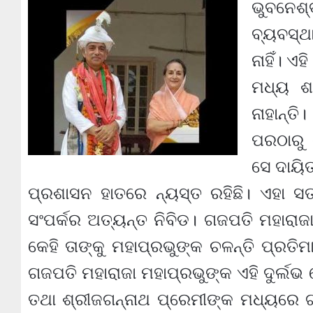
ଭୁବନେଶ
ବ୍ୟବସ୍ଥ
ନାହିଁ। ଏ
ମଧ୍ୟ ଶ
ନାହାନ୍ତ
ପରଠାରୁ 
ସେ ଦାୟିତ
ପ୍ରଶାସନ ହାତରେ ନ୍ୟସ୍ତ ରହିଛି। ଏହା ସତ
ସଂପର୍କର ଅତ୍ୟନ୍ତ ନିବିଡ। ଗଜପତି ମହାରାଜ
କେହି ତାଙ୍କୁ ମହାପ୍ରଭୁଙ୍କ ଚଳନ୍ତି ପ୍ରତିମ
ଗଜପତି ମହାରାଜା ମହାପ୍ରଭୁଙ୍କ ଏହି ଦୁର୍ଲ
ତଥା ଶ୍ରୀଜଗନ୍ନାଥ ପ୍ରେମୀଙ୍କ ମଧ୍ୟରେ ଗ