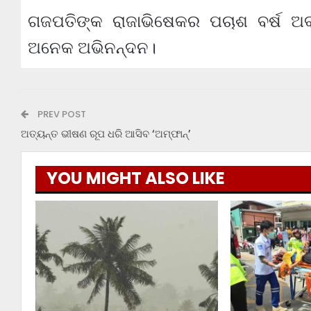
ଗଜପତିଙ୍କ ରାଜାଭିଷେକର ପଚାଶ ବର୍ଷ ଅ
ଅନେକ ଅଭିନନ୍ଦନ।
PREV POST
ଅତ୍ୟନ୍ତ ଭୀଷଣ ରୂପ ଧରି ଆସିବ ‘ଅମ୍ଫାନ୍’
YOU MIGHT ALSO LIKE