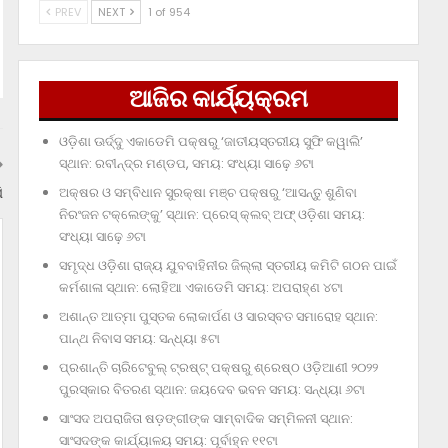
PREV
NEXT
1 of 954
ଆଜିର କାର୍ଯ୍ୟକ୍ରମ
ଓଡ଼ିଶା ଊର୍ଦ୍ଦୁ ଏକାଡେମି ପକ୍ଷରୁ ‘ଜାତୀୟସ୍ତରୀୟ ସୁଫି କୱାଲି’
ସ୍ଥାନ: ରବୀନ୍ଦ୍ର ମଣ୍ଡପ, ସମୟ: ସଂଧ୍ୟା ସାଢ଼େ ୬ଟା
ି
ଅକ୍ଷର ଓ ସମ୍ବିଧାନ ସୁରକ୍ଷା ମଞ୍ଚ ପକ୍ଷରୁ ‘ଆସନ୍ତୁ ଶୁଣିବା
ନିରଂଜନ ଟକ୍‌ଲେଙ୍କୁ’ ସ୍ଥାନ: ପ୍ରେସ୍‌ କ୍ଲବ୍‌ ଅଫ୍‌ ଓଡ଼ିଶା ସମୟ:
ସଂଧ୍ୟା ସାଢ଼େ ୬ଟା
ସମୃଦ୍ଧ ଓଡ଼ିଶା ରାଜ୍ୟ ଯୁବବାହିନୀର ଜିଲ୍ଲା ସ୍ତରୀୟ କମିଟି ଗଠନ ପାଇଁ
କର୍ମଶାଳା ସ୍ଥାନ: ଲୋହିଆ ଏକାଡେମି ସମୟ: ଅପରାହ୍‌ଣ ୪ଟା
ଅଶାନ୍ତ ଆତ୍ମା ପୁସ୍ତକ ଲୋକାର୍ପଣ ଓ ସାରସ୍ବତ ସମାରୋହ ସ୍ଥାନ:
ପାନ୍ଥ ନିବାସ ସମୟ: ସନ୍ଧ୍ୟା ୫ଟା
ପ୍ରଶାନ୍ତି ଚାରିଟେବୁଲ୍‌ ଟ୍ରଷ୍ଟ୍‌ ପକ୍ଷରୁ ଶ୍ରେଷ୍ଠ ଓଡ଼ିଆଣୀ ୨୦୨୨
ପୁରସ୍କାର ବିତରଣ ସ୍ଥାନ: ଜୟଦେବ ଭବନ ସମୟ: ସନ୍ଧ୍ୟା ୬ଟା
ସାଂସଦ ଅପରାଜିତା ଷଡ଼ଙ୍ଗୀଙ୍କ ସାମ୍ବାଦିକ ସମ୍ମିଳନୀ ସ୍ଥାନ:
ସାଂସଦଙ୍କ କାର୍ଯ୍ୟାଳୟ ସମୟ: ପୂର୍ବାହ୍ନ ୧୧ଟା