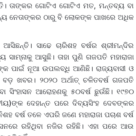
୍ତି। ତାଙ୍କର ଗୋଟିଏ ଗୋଟିଏ ମତ, ମନ୍ତବ୍ୟ ବା
ାନ୍ୟ ନେତାଙ୍କର ଠାରୁ ବି ଲୋକଙ୍କ ପାଖରେ ଅଧିକ
ୁ ଆସିଛନ୍ତି। ସାଢେ ଚାରିଶହ ବର୍ଷର ଶ୍ରୀମନ୍ଦିର
 ସାମ୍ନାକୁ ଆସୁଛି। ତାହା ପୁଣି ଗଜପତି ମହାରାଜା
୍କ ପାଇଁ ନୂଆ ଉପଲବ୍ଧି ଆଣିଛି। ରାଜ୍ୟବାସୀ ଓ
 ବଡ଼ ଖବର। ୨୦୨୦ ଅର୍ଥାତ୍ ଚଳିତବର୍ଷ ଗଜପତି
ବା ସିଂହାସନ ଆରୋହଣକୁ ୫୦ବର୍ଷ ଛୁଉଁଛି। ୧୯୭୦
ୀୟ)ଙ୍କ ଦେହାନ୍ତ ପରେ ଦିବ୍ୟସିଂହ ଦେବଙ୍କର
ନିଶହ ବର୍ଷ ତଳେ ଏପରି ଜଣେ ମହାରାଜା ପଚାଶ ବର୍ଷ
ସନରେ ରହିଥିବା ନଜିର ରହିଛି। ଏହା ପରେ ଆଉ