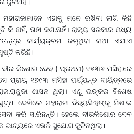
ଜୁଟିନାହିଁ।
 ମହାରାଜାମାନେ ଏହାକୁ ମନେ ରଖିବା ଲାଗି କିଛି
କି ନାହିଁ, ତାହା ଜଣାନାହିଁ। ରାଜ୍ୟ ସରକାର ମଧ୍ୟ
ତନ୍ତ୍ର କାର୍ଯ୍ୟକ୍ରମ କରୁଥିବା କଥା ଏଯାଏ
ୃଷ୍ଟି କରିଛି।
ପତି ବୀର କିଶୋର ଦେବ ( ପ୍ରଥମ) ୧୭୩୬ ମସିହାରେ
େ ପ୍ରାୟ ୧୭୯୩ ମସିହା ପର୍ଯ୍ୟନ୍ତ ଦାୟିତ୍ବରେ
ଜାରାଜୁଡା ଶାସନ ଥିଲା। ଏଣୁ ତାଙ୍କର ବିଶେଷ
ଦ୍ଧା ଦେଖିଲେ ମହାରାଜା ଦିବ୍ୟସିଂହଙ୍କୁ ମିଶାଇ
େବା କରି ସାରିଛନ୍ତି। ହେଲେ ବୀରକିଶୋର ଦେବ
ଭାଗ୍ୟରେ ଏଭଳି ସୁଯୋଗ ଜୁଟିନଥିଲା।