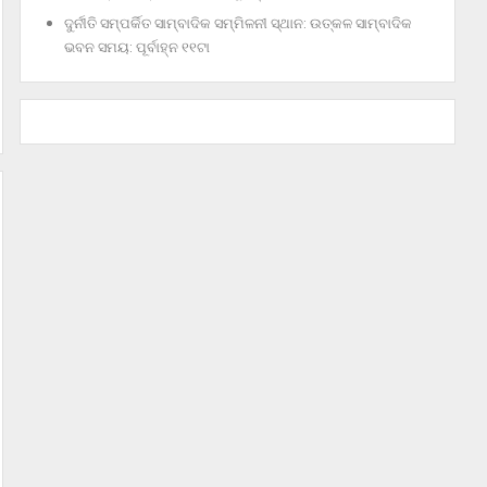
ଦୁର୍ନୀତି ସମ୍ପର୍କିତ ସାମ୍ବାଦିକ ସମ୍ମିଳନୀ ସ୍ଥାନ: ଉତ୍କଳ ସାମ୍ବାଦିକ
ଭବନ ସମୟ: ପୂର୍ବାହ୍ନ ୧୧ଟା