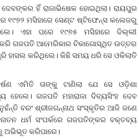
ହ ଦେବଙ୍କର ହିଁ ରାଜାଭିଷେକ ହୋଇଥିଲା। ରାୟପୁର
େ ୧୯୭୨ ମସିହାରେ ସେଣ୍ଟ ଷ୍ଟିଫେନ୍ସ କଲେଜରୁ
ଥିଲେ। ଏହା ପରେ ୧୯୭୫ ମସିହାରେ ଦିଲ୍ଲୀ
ଷ କରି ଗଜପତି ଆମେରିକାର ଚିକାଗୋସ୍ଥିତ ଉତ୍ତର
ରି ହାସଲ କରିଥିଲେ। କିଛି ସମୟ ଧରି ସେ ଓକିଲାତି
ଷଣ ଏମିତି ତାଙ୍କୁ ଟାଣିଲା ଯେ ସେ ଓଡ଼ିଶା
ାଧ୍ୟ ହେଲେ। ଗଜପତି ମହାରାଜା ଦିବ୍ୟସିଂହ ଦେବ
ନୁହଁନ୍ତି ବରଂ ଶ୍ରୀଜଗନ୍ନାଥ ସଂସ୍କୃତିର ଆଜି ଜଣେ
ସନାତନ ଧର୍ମ ସଂପର୍କରେ ଗଜପତିଙ୍କର ବକ୍ତବ୍ୟ
କୁ ଅଭିଭୂତ କରିପାରେ।