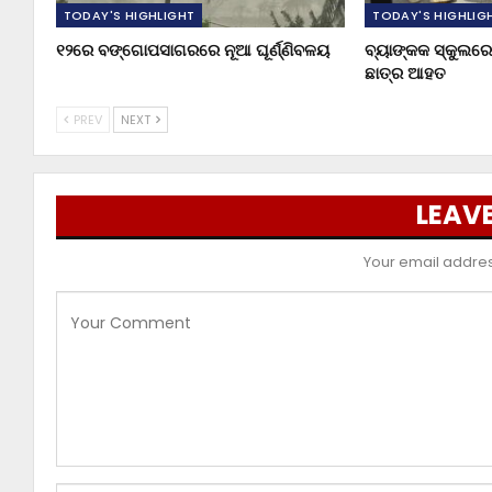
TODAY'S HIGHLIGHT
TODAY'S HIGHLIG
୧୨ରେ ବଙ୍ଗୋପସାଗରରେ ନୂଆ ଘୂର୍ଣ୍ଣିବଳୟ
ବ୍ୟାଙ୍କକ ସ୍କୁଲରେ 
ଛାତ୍ର ଆହତ
PREV
NEXT
LEAVE
Your email address