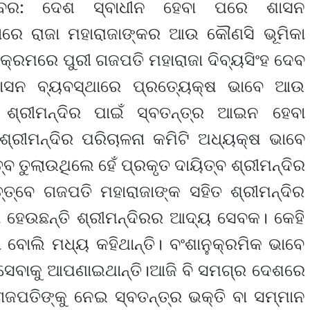
୍ବର: ଦେଶ ସ୍ବାଧୀନ ହେବା ପରେ ଶାସନ
ାରେ ରାଜା ମହାରାଜାଙ୍କର ଆଉ କୌଣସି ଭୂମିକା
ହି କ୍ରମରେ ପୁରୀ ଗଜପତି ମହାରାଜା ଦିବ୍ୟସିଂହ ଦେବ
ାସନ ବ୍ୟବସ୍ଥାରେ ପ୍ରତ୍ୟେକ୍ଷ ଭାବେ ଆଉ
ି। ଶ୍ରୀମନ୍ଦିର ପାଇଁ ସ୍ବତନ୍ତ୍ର ଆଇନ ହେବା
ଶ୍ରୀମନ୍ଦିର ପରିଚାଳନା କମିଟି ଅଧ୍ୟକ୍ଷ ଭାବେ
୍ବ ତୁଲାଉଥିଲେ ହେଁ ପ୍ରକୃତ ଦାୟିତ୍ବ ଶ୍ରୀମନ୍ଦିର
୍ତ୍ବେ ଗଜପତି ମହାରାଜାଙ୍କ ସହିତ ଶ୍ରୀମନ୍ଦିର
ା ହେଉଛନ୍ତି ଶ୍ରୀମନ୍ଦିରର ଆଦ୍ୟ ସେବକ। କେହି
ା ବୋଲି ମଧ୍ୟ କହିଥାନ୍ତି। ବଂଶାନୁକ୍ରମିକ ଭାବେ
ଭ ସେବାକୁ ଆପଣାଇଥାନ୍ତି।ଆଜି ବି ସମଗ୍ର ଦେଶରେ
ଜପତିଙ୍କୁ ନେଇ ସ୍ବତନ୍ତ୍ର ଭକ୍ତି ବା ସମ୍ମାନ