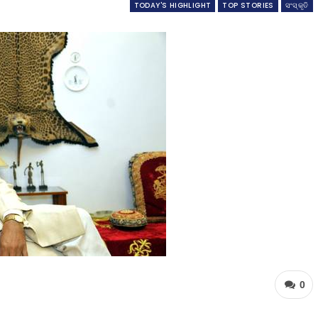
TODAY'S HIGHLIGHT
TOP STORIES
ସଂସ୍କୃତି
0