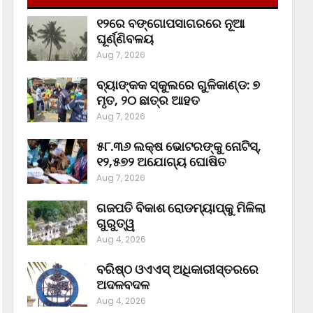
୧୨ରେ ବଙ୍ଗୋପସାଗରରେ ନୂଆ
ଘୂର୍ଣ୍ଣିବଳୟ
Aug 7, 2026
ବ୍ୟାଙ୍କକ ସ୍କୁଲରେ ଗୁଳିକାଣ୍ଡ: ୭
ମୃତ, ୨୦ ଛାତ୍ର ଆହତ
Aug 7, 2026
୫୮.୩୬ ଲକ୍ଷ ଭୋଟରଙ୍କୁ ନୋଟିସ୍‌,
୧୨,୫୭୨ ଅଯୋଗ୍ୟ ଘୋଷିତ
Aug 7, 2026
ଗଜପତି ବିକାଶ ରୋଡମ୍ୟାପ୍‌କୁ ମିଳିଲା
ଗୁରୁତ୍ୱ
Aug 4, 2026
ବରିଷ୍ଠ ଓଏଏସ୍‌ ଅଧିକାରୀସ୍ତରରେ
ଅଦଳବଦଳ
Aug 4, 2026