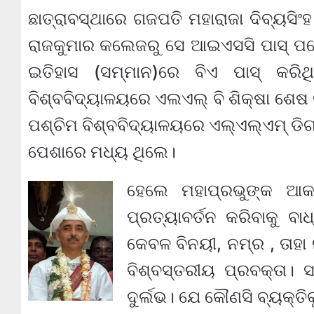
ଛାତ୍ରାବସ୍ଥାରେ ଗଜପତି ମହାରାଜା ଦିବ୍ୟସିଂ
ରାଜକୁମାର କଲେଜରୁ ସେ ଆଇଏସସି ପାସ୍ ପର
ଇତିହାସ (ସମ୍ମାନ)ରେ ବିଏ ପାସ୍ କରି
ବିଶ୍ବବିଦ୍ୟାଳୟରେ ଏଲଏଲ୍ ବି ଶିକ୍ଷା ଶେ
ପଶ୍ଚିମ ବିଶ୍ବବିଦ୍ୟାଳୟରେ ଏଲ୍ଏଲ୍ଏମ୍ ଡିଗ୍
ପେଶାରେ ମଧ୍ୟ ଥିଲେ।
ହେଲେ ମହାପ୍ରଭୁଙ୍କ ଆକର୍
ପ୍ରତ୍ୟାବର୍ତନ କରିବାକୁ ବ
କେବଳ ବିନୟୀ, ନମ୍ର , ତାହା 
ବିଶ୍ବସ୍ତରୀୟ ପ୍ରବକ୍ତା। 
ଦୁର୍ଲଭ। ଯେ କୌଣସି ବ୍ୟକ୍ତି