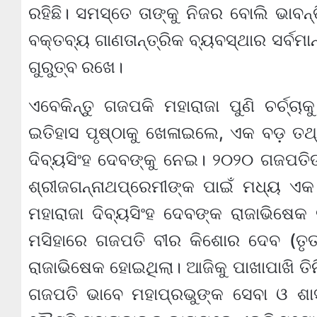
ରହିଛି। ସମସ୍ତେ ତାଙ୍କୁ ନିଜର ବୋଲି ଭାବନ
ବକ୍ତବ୍ୟ ଗାଣତାନ୍ତ୍ରିକ ବ୍ୟବସ୍ଥାର ସର୍ବମ
ଗୁରୁତ୍ବ ରଖେ।
ଏବେକିନ୍ତୁ ଗଜପକି ମହାରାଜା ପୁଣି ଚର୍ଚ୍ଚାକ
ଇତିହାସ ପୃଷ୍ଠାକୁ ଖେଳାଇଲେ, ଏକ ବଡ଼ ତଥ୍ୟ
ଦିବ୍ୟସିଂହ ଦେବଙ୍କୁ ନେଇ। ୨୦୨୦ ଗଜପତିଙ
ଶ୍ରୀଜଗନ୍ନାଥପ୍ରେମୀଙ୍କ ପାଇଁ ମଧ୍ୟ ଏକ
ମହାରାଜା ଦିବ୍ୟସିଂହ ଦେବଙ୍କ ରାଜାଭିଷେକ 
ମସିହାରେ ଗଜପତି ବୀର କିଶୋର ଦେବ (ତୃତ
ରାଜାଭିଷେକ ହୋଇଥିଲା। ଆଜିକୁ ପାଖାପାଖି ତି
ଗଜପତି ଭାବେ ମହାପ୍ରଭୁଙ୍କ ସେବା ଓ ଶା