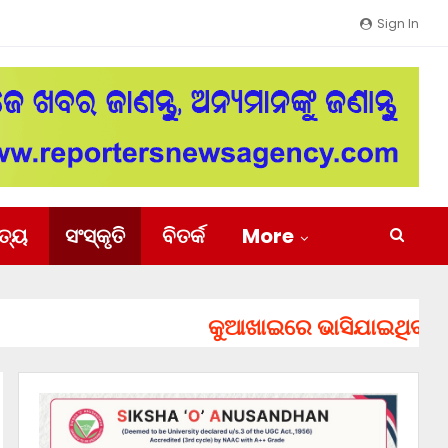
Sign In
ିତ୍ୟ
ସଂସ୍କୃତି
ବିତର୍କ
More
କୁଆଖାଇରେ ଭାସିଯାଇଥିବା ୨ ଯୁବ