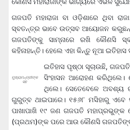
କୌଣସି ମହାରାଜାଙ୍କ ଭାଗ୍ୟରେ ଏଭଳି ସୁଯୋଗ 
ଗଜପତି ମହାରାଜା ବା ଓଡ଼ିଶାରେ ଥିବା ରାଜା
ସ୍ବତନ୍ତ୍ର ଭାବେ ଉତ୍ସବ ଆୟୋଜନ କରୁଛନ୍ତି 
ଗଜପତିଙ୍କୁ ସାମ୍ନାରେ ରଖି କୌଣସି ସ୍ବ
କହିନାହାନ୍ତି। ହେଲେ ଏହା କିନ୍ତୁ ନୂଆ ଇତିହାସ ସ
ଇତିହାସ ପୃଷ୍ଠା ସୂଚାଉଛି, ଗଜ
ସିଂହାସନ ଆରୋହଣ କରିଥିଲେ। ସ
ମୁଖ୍ୟମନ୍ତ୍ରୀଙ୍କ
ସହ
ଥିଲେ। ସେତେବେଳେ ଅବଶ୍ୟ ରା
ଗୁରୁତ୍ବ ଥାଇପାରେ। ୧୫୬୮ ମସିହାରୁ ଏବେ ସୁ
ପାଖାପାଖି ୧୯ ଜଣ ଗଜପତି ମହାପ୍ରଭୁଙ୍କ ସ
(ପ୍ରଥମ)ଙ୍କ ପରେ ଆଉ କୌଣସି ଗଜପତିଙ୍କ 