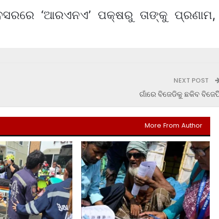
ବସରରେ ‘ଆରଏନଏ’ ପକ୍ଷରୁ ତାଙ୍କୁ ପ୍ରଣାମ,
NEXT POST
ଗାଁରେ ବିଜେଡିକୁ ଛକିବ ବିଜେପି
More From Author