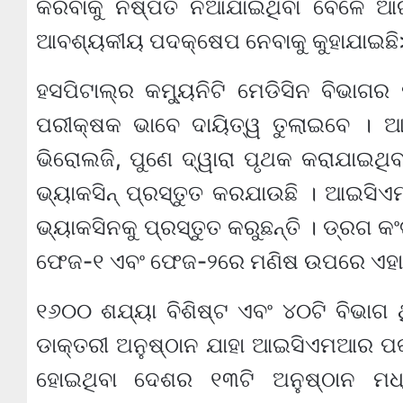
କରିବାକୁ ନିଷ୍ପତି ନିଆଯାଇଥିବା ବେଳେ ଆ
ଆବଶ୍ୟକୀୟ ପଦକ୍ଷେପ ନେବାକୁ କୁହାଯାଇଛି
ହସପିଟାଲ୍‌ର କମ୍ୟୁନିଟି ମେଡିସିନ ବିଭା
ପରୀକ୍ଷକ ଭାବେ ଦାୟିତ୍ୱ ତୁଲାଇବେ । 
ଭିରୋଲଜି, ପୁଣେ ଦ୍ୱାରା ପୃଥକ କରାଯାଇଥିବ
ଭ୍ୟାକସିନ୍ ପ୍ରସ୍ତୁତ କରଯାଉଛି । ଆଇସ
ଭ୍ୟାକସିନକୁ ପ୍ରସ୍ତୁତ କରୁଛନ୍ତି । ଡ୍ର
ଫେଜ-୧ ଏବଂ ଫେଜ-୨ରେ ମଣିଷ ଉପରେ ଏହାର ପ
୧୬୦୦ ଶଯ୍ୟା ବିଶିଷ୍ଟ ଏବଂ ୪୦ଟି ବିଭାଗ
ଡାକ୍ତରୀ ଅନୁଷ୍ଠାନ ଯାହା ଆଇସିଏମଆର ପକ
ହୋଇଥିବା ଦେଶର ୧୩ଟି ଅନୁଷ୍ଠାନ ମଧ୍