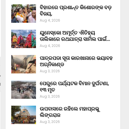
ବିହାରରେ ପ୍ରଶାନ୍ତ କିଶୋରଙ୍କ ବଡ଼
ବିଜୟ,
Aug 4, 2026
ୟୁନେସ୍କୋ ଅମୂର୍ତ୍ତ ଐତିହ୍ୟ
ତାଲିକାରେ ରଥଯାତ୍ରା ସାମିଲ ପାଇଁ…
Aug 4, 2026
ପାତ୍ରପଡା ସୂତା କାରଖାନାରେ ଭୟାବହ
ଅଗ୍ନିକାଣ୍ଡ
Aug 3, 2026
ପେରୁରେ ପର୍ଯ୍ୟଟକ ବିମାନ ଦୁର୍ଘଟଣା,
ା
୧୩ ମୃତ
Aug 3, 2026
ଉପବାସରେ ରହିଲେ ମହାପ୍ରଭୁ
ଲିଙ୍ଗରାଜ
Aug 3, 2026