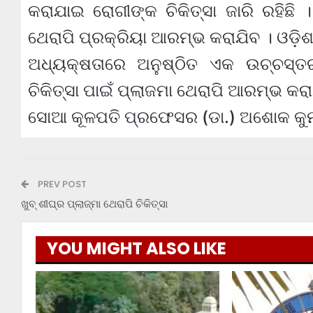
କରାଯାଇ ରୋଗୀଙ୍କ ଚିକିତ୍ସା ଜାରି ରହି
ଥେରାପି ପ୍ରକ୍ରିୟା ଆରମ୍ଭ କରାଯିବ । ଓଡ଼ିଶ
ଅଧ୍ୟକ୍ଷତାରେ ଅନୁଷ୍ଠିତ ଏକ ଉଚ୍ଚସ୍
ଚିକିତ୍ସା ପାଇଁ ପ୍ଲାଜମା ଥେରାପି ଆରମ୍ଭ କର
ସୋଆ କୂଳପତି ପ୍ରଫେସର (ଡା.) ଅଶୋକ କୁମ
PREV POST
ଖୁବ୍ ଶୀଘ୍ର ପ୍ଲାଜ୍‌ମା ଥେରାପି ଚିକିତ୍ସା
YOU MIGHT ALSO LIKE