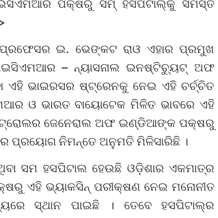
ଇସିଏମଆର ପକ୍ଷରୁ ସମ୍ ହସପିଟାଲ୍‌କୁ ସମସ୍ତ
>
ଗର ପ୍ରଫେସର ଇ. ଭେଙ୍କଟ ରାଓ ଏହାର ପ୍ରମୁଖ
ଆଇସିଏମଆର – ନ୍ୟାସନାଲ ଇନଷ୍ଟିଚ୍ୟୁଟ୍ ଅଫ
ା ଏହି ଭାଇରସର ଷ୍ଟ୍ରେନକୁ ନେଇ ଏହି ଚର୍ଚ୍ଚିତ
ିଏମଆର ଓ ଭାରତ ବାୟୋଟେକ ମିଳିତ ଭାବରେ ଏହି
ଗ କଂଟ୍ରୋଲର ଜେନେରାଲ ଅଫ ଇଣ୍ଡିଆଙ୍କ ପକ୍ଷରୁ
୍ରୟୋଗ ନିମନ୍ତେ ଅନୁମତି ମିଳିସାରିଛି ।
 ଥିବା ସମ ହସପିଟାଲ ହେଉଛି ଓଡ଼ିଶାର ଏକମାତ୍ର
୍ଷରୁ ଏହି ଭ୍ୟାକସିନ୍ ପରୀକ୍ଷଣ ନେଇ ମନୋନୀତ
ୟରେ ସ୍ଥାନ ପାଇଛି । ତେବେ ହସପିଟାଲ୍‌ର