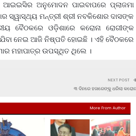
ଛି । ଆଇଇସିର ଅନୁମୋଦନ ପାଇବାପରେ ପ୍ଲାଜମା
ାର ସ୍ୱାସ୍ଥ୍ୟ ମନ୍ତ୍ରୀ ଶ୍ରୀ ନବକିଶୋର ଦାସଙ୍କ
ତରୀୟ ବୈଠକରେ ଓଡ଼ିଶାରେ କରୋନା ରୋଗୀଙ୍କ
ାଯିବା ନେଇ ଆଜି ନିଷ୍ପତି ହୋଇଛି । ଏହି ବୈଠକରେ
ାର ମହାପାତ୍ର ଉପସ୍ଥିତ ଥିଲେ ।
NEXT POST
୩ ଦିନରେ ହଜାରେଙ୍କୁ ଧରିଲା କରୋନ
More From Author