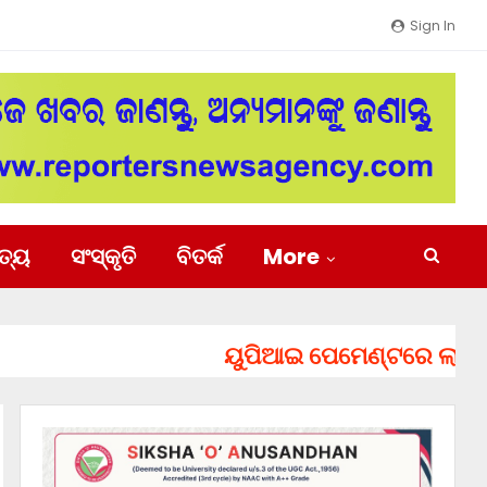
Sign In
ିତ୍ୟ
ସଂସ୍କୃତି
ବିତର୍କ
More
ୟୁପିଆଇ ପେମେଣ୍ଟରେ ଲାଗିପାରେ ଚ