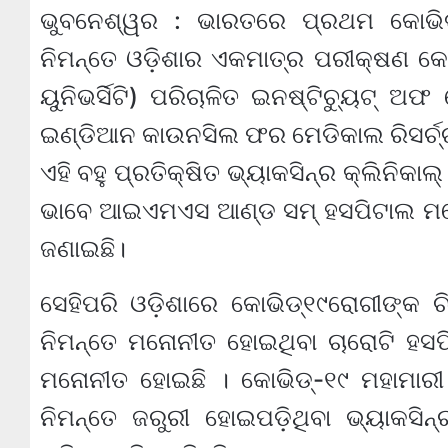
ଭୁବନେଶ୍ୱର : ଭାରତରେ ପ୍ରଥମ କୋଭ
ନିମନ୍ତେ ଓଡ଼ିଶାର ଏକମାତ୍ର ପରୀକ୍ଷଣ କେନ୍ଦ
ୟୁନିଭର୍ସିଟି) ପରିଚାଳିତ ଇନଷ୍ଟିଚ୍ୟୁଟ୍ 
ଇଣ୍ଡିଆନ କାଉନସିଲ ଫର ମେଡିକାଲ ରିସର୍ଚ
ଏହି ବହୁ ପ୍ରତିକ୍ଷିତ ଭ୍ୟାକସିନ୍‌ର କ୍ଲିନିକ
ଭାବେ ଆଇଏମଏସ ଆଣ୍ଡ ସମ୍ ହସପିଟାଲ ମ
ଜଣାଇଛି।
ସେହିପରି ଓଡ଼ିଶାରେ କୋଭିଡ୍‌୧୯ରୋଗୀଙ୍କ ଚି
ନିମନ୍ତେ ମନୋନୀତ ହୋଇଥିବା ଚାରୋଟି ହସପ
ମନୋନୀତ ହୋଇଛି । କୋଭିଡ୍‌-୧୯ ମହାମାରୀ 
ନିମନ୍ତେ ଜରୁରୀ ହୋଇପଡ଼ିଥିବା ଭ୍ୟାକସ