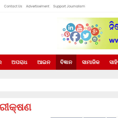
Contact Us
Advertisement
Support Journalism
ର
ଅପରାଧ
ଆଇନ
ବିଜ୍ଞାନ
ସାମାଜିକ
ସାହ
ପରୀକ୍ଷଣ