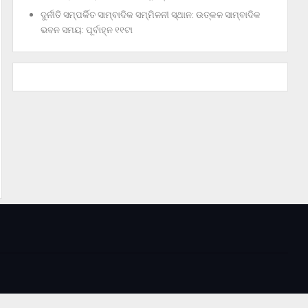
ଦୁର୍ନୀତି ସମ୍ପର୍କିତ ସାମ୍ବାଦିକ ସମ୍ମିଳନୀ ସ୍ଥାନ: ଉତ୍କଳ ସାମ୍ବାଦିକ
ଭବନ ସମୟ: ପୂର୍ବାହ୍ନ ୧୧ଟା