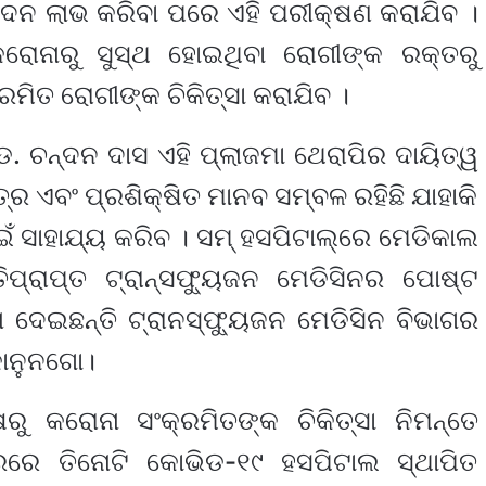
ଦନ ଲାଭ କରିବା ପରେ ଏହି ପରୀକ୍ଷଣ କରାଯିବ ।
କରୋନାରୁ ସୁସ୍ଥ ହୋଇଥିବା ରୋଗୀଙ୍କ ରକ୍ତରୁ
ମିତ ରୋଗୀଙ୍କ ଚିକିତ୍ସା କରାଯିବ ।
. ଚନ୍ଦନ ଦାସ ଏହି ପ୍ଲାଜମା ଥେରାପିର ଦାୟିତ୍ୱ
 ଏବଂ ପ୍ରଶିକ୍ଷିତ ମାନବ ସମ୍ବଳ ରହିଛି ଯାହାକି
ଁ ସାହାଯ୍ୟ କରିବ । ସମ୍ ହସପିଟାଲ୍‌ରେ ମେଡିକାଲ
ପ୍ରାପ୍ତ ଟ୍ରାନ୍‌ସଫ୍ୟୁଜନ ମେଡିସିନର ପୋଷ୍ଟ
ା ଦେଇଛନ୍ତି ଟ୍ରାନସ୍‌ଫ୍ୟୁଜନ ମେଡିସିନ ବିଭାଗର
କାନୁନଗୋ।
 କରୋନା ସଂକ୍ରମିତଙ୍କ ଚିକିତ୍ସା ନିମନ୍ତେ
ରରେ ତିନୋଟି କୋଭିଡ-୧୯ ହସପିଟାଲ ସ୍ଥାପିତ