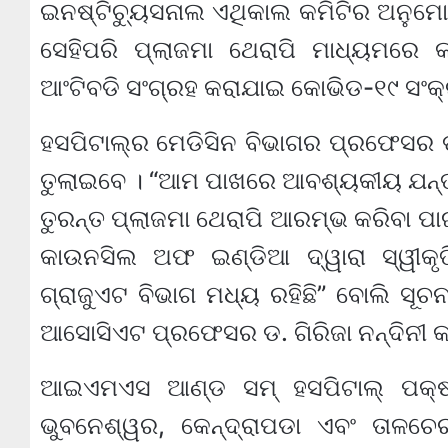
ଇନଷ୍ଟିଚ୍ୟୁସନାଲ ଏଥିକାଲ କମିଟିର ଅନୁମୋ
ସେହିପରି ପ୍ଲାଜମା ଥେରାପି ମାଧ୍ୟମରେ 
ଆଂଟିବଡି ସଂଗ୍ରହ କରାଯାଇ କୋଭିଡ-୧୯ ସଂକ୍ର
ହସପିଟାଲ୍‌ର ମେଡିସିନ ବିଭାଗର ପ୍ରଫେସର ଡ
ତୁଲାଇବେ । “ଆମ ପାଖରେ ଆବଶ୍ୟକୀୟ ଯନ୍ତ୍ର
ତୁରନ୍ତ ପ୍ଲାଜମା ଥେରାପି ଆରମ୍ଭ କରିବା ପାଇ
କାଉନସିଲ ଅଫ ଇଣ୍ଡିଆ ଦ୍ୱାରା ସ୍ୱୀକୃତି
ଗ୍ରାଜୁଏଟ ବିଭାଗ ମଧ୍ୟ ରହିଛି” ବୋଲି ସୂଚନ
ଆସୋସିଏଟ ପ୍ରଫେସର ଡ. ଗିରିଜା ନନ୍ଦିନୀ 
ଆଇଏମଏସ ଆଣ୍ଡ ସମ୍ ହସପିଟାଲ୍ ପକ୍ଷରୁ
ଭୁବନେଶ୍ୱର, କେନ୍ଦ୍ରାପଡା ଏବଂ ତାଳଚେ