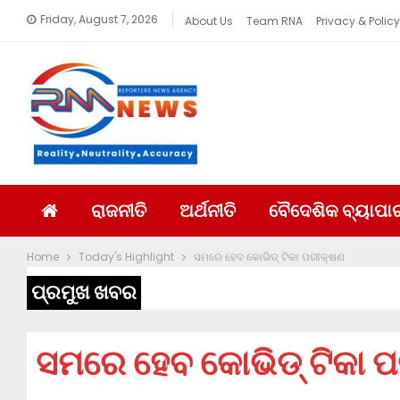
Friday, August 7, 2026
About Us
Team RNA
Privacy & Policy
ରାଜନୀତି
ଅର୍ଥନୀତି
ବୈଦେଶିକ ବ୍ୟାପା
Home
Today's Highlight
ସମରେ ହେବ କୋଭିଡ୍ ଟିକା ପରୀକ୍ଷଣ
ପ୍ରମୁଖ ଖବର
ସମରେ ହେବ କୋଭିଡ୍ ଟିକା 