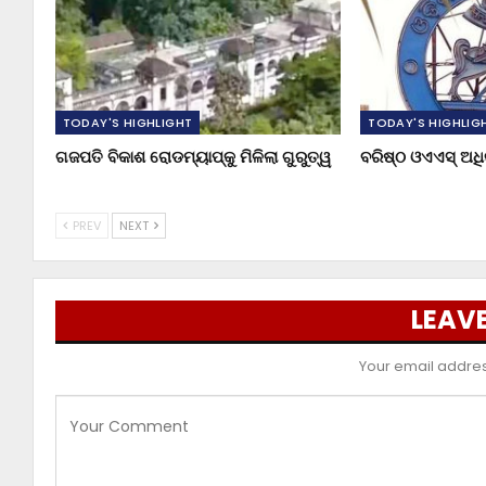
TODAY'S HIGHLIGHT
TODAY'S HIGHLIG
ଗଜପତି ବିକାଶ ରୋଡମ୍ୟାପ୍‌କୁ ମିଳିଲା ଗୁରୁତ୍ୱ
ବରିଷ୍ଠ ଓଏଏସ୍‌ ଅ
PREV
NEXT
LEAVE
Your email address