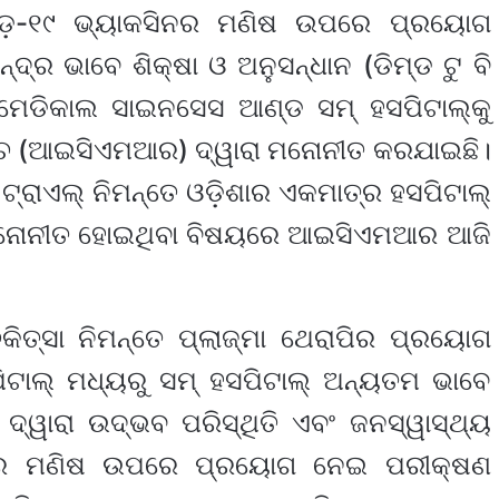
ିଡ଼-୧୯ ଭ୍ୟାକସିନର ମଣିଷ ଉପରେ ପ୍ରୟୋଗ
୍ର ଭାବେ ଶିକ୍ଷା ଓ ଅନୁସନ୍ଧାନ (ଡିମ୍‌ଡ ଟୁ ବି
ଅଫ ମେଡିକାଲ ସାଇନସେସ ଆଣ୍ଡ ସମ୍ ହସପିଟାଲ୍‌କୁ
୍ଚ (ଆଇସିଏମଆର) ଦ୍ୱାରା ମନୋନୀତ କରଯାଇଛି।
ାଲ୍ ଟ୍ରାଏଲ୍ ନିମନ୍ତେ ଓଡ଼ିଶାର ଏକମାତ୍ର ହସପିଟାଲ୍
ନୋନୀତ ହୋଇଥିବା ବିଷୟରେ ଆଇସିଏମଆର ଆଜି
କିତ୍ସା ନିମନ୍ତେ ପ୍ଲାଜ୍‌ମା ଥେରାପିର ପ୍ରୟୋଗ
ିଟାଲ୍ ମଧ୍ୟରୁ ସମ୍ ହସପିଟାଲ୍ ଅନ୍ୟତମ ଭାବେ
ଦ୍ୱାରା ଉଦ୍ଭବ ପରିସ୍ଥିତି ଏବଂ ଜନସ୍ୱାସ୍ଥ୍ୟ
ିନ୍‌ର ମଣିଷ ଉପରେ ପ୍ରୟୋଗ ନେଇ ପରୀକ୍ଷଣ