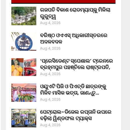
ଗଜପତି ବିକାଶ ରୋଡମ୍ୟାପ୍‌କୁ ମିଳିଲା
ଗୁରୁତ୍ୱ
Aug 4, 2026
ବରିଷ୍ଠ ଓଏଏସ୍‌ ଅଧିକାରୀସ୍ତରରେ
ଅଦଳବଦଳ
Aug 4, 2026
‘ପ୍ରେସିଡେଣ୍ଟ ସ୍ପେଶାଲ’ ଟ୍ରେନରେ
ବ୍ରହ୍ମପୁର ପହଞ୍ଚିଲେ ରାଷ୍ଟ୍ରପତି,
Aug 4, 2026
ଓୟୁଏଟି ପିଜି ଓ ପିଏଚ୍‌ଡି ଛାତ୍ରଙ୍କୁ
ମିଳିବ ମାସିକ ଭତ୍ତା, ଜାଣନ୍ତୁ…
Aug 4, 2026
ପେଟ୍ରୋଲ-ଡିଜେଲ ରପ୍ତାନି ଉପରେ
ବଢ଼ିଲା ୱିଣ୍ଡଫଲ ଟ୍ୟାକ୍ସ
Aug 4, 2026