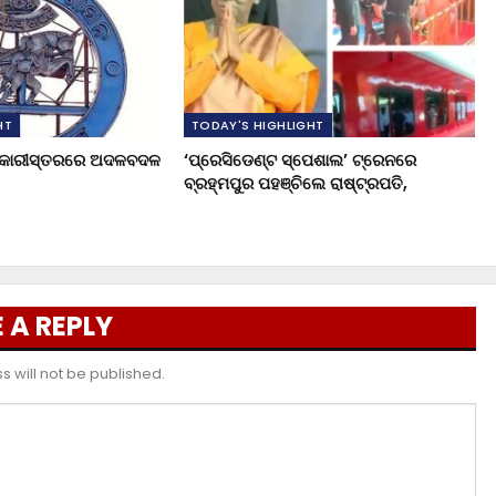
HT
TODAY'S HIGHLIGHT
ଧିକାରୀସ୍ତରରେ ଅଦଳବଦଳ
‘ପ୍ରେସିଡେଣ୍ଟ ସ୍ପେଶାଲ’ ଟ୍ରେନରେ
ବ୍ରହ୍ମପୁର ପହଞ୍ଚିଲେ ରାଷ୍ଟ୍ରପତି,
 A REPLY
 will not be published.