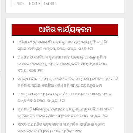
PREV
NEXT
1 of 954
ଆଜିର କାର୍ଯ୍ୟକ୍ରମ
ଓଡ଼ିଶା ଊର୍ଦ୍ଦୁ ଏକାଡେମି ପକ୍ଷରୁ ‘ଜାତୀୟସ୍ତରୀୟ ସୁଫି କୱାଲି’
ସ୍ଥାନ: ରବୀନ୍ଦ୍ର ମଣ୍ଡପ, ସମୟ: ସଂଧ୍ୟା ସାଢ଼େ ୬ଟା
ଅକ୍ଷର ଓ ସମ୍ବିଧାନ ସୁରକ୍ଷା ମଞ୍ଚ ପକ୍ଷରୁ ‘ଆସନ୍ତୁ ଶୁଣିବା
ନିରଂଜନ ଟକ୍‌ଲେଙ୍କୁ’ ସ୍ଥାନ: ପ୍ରେସ୍‌ କ୍ଲବ୍‌ ଅଫ୍‌ ଓଡ଼ିଶା ସମୟ:
ସଂଧ୍ୟା ସାଢ଼େ ୬ଟା
ସମୃଦ୍ଧ ଓଡ଼ିଶା ରାଜ୍ୟ ଯୁବବାହିନୀର ଜିଲ୍ଲା ସ୍ତରୀୟ କମିଟି ଗଠନ ପାଇଁ
କର୍ମଶାଳା ସ୍ଥାନ: ଲୋହିଆ ଏକାଡେମି ସମୟ: ଅପରାହ୍‌ଣ ୪ଟା
ଅଶାନ୍ତ ଆତ୍ମା ପୁସ୍ତକ ଲୋକାର୍ପଣ ଓ ସାରସ୍ବତ ସମାରୋହ ସ୍ଥାନ:
ପାନ୍ଥ ନିବାସ ସମୟ: ସନ୍ଧ୍ୟା ୫ଟା
ପ୍ରଶାନ୍ତି ଚାରିଟେବୁଲ୍‌ ଟ୍ରଷ୍ଟ୍‌ ପକ୍ଷରୁ ଶ୍ରେଷ୍ଠ ଓଡ଼ିଆଣୀ ୨୦୨୨
ପୁରସ୍କାର ବିତରଣ ସ୍ଥାନ: ଜୟଦେବ ଭବନ ସମୟ: ସନ୍ଧ୍ୟା ୬ଟା
ସାଂସଦ ଅପରାଜିତା ଷଡ଼ଙ୍ଗୀଙ୍କ ସାମ୍ବାଦିକ ସମ୍ମିଳନୀ ସ୍ଥାନ:
ସାଂସଦଙ୍କ କାର୍ଯ୍ୟାଳୟ ସମୟ: ପୂର୍ବାହ୍ନ ୧୧ଟା