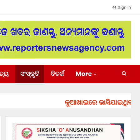
Sign In
ିତ୍ୟ
ସଂସ୍କୃତି
ବିତର୍କ
More
କୁଆଖାଇରେ ଭାସିଯାଇଥିବା ୨ ଯୁବ