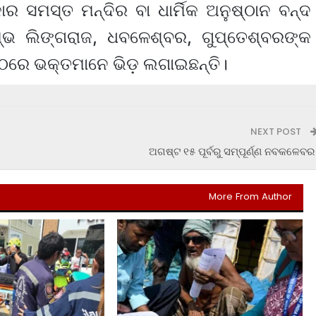
ାର ସମସ୍ତ ମନ୍ଦିର ବା ଧାର୍ମିକ ଅନୁଷ୍ଠାନ ବନ୍ଦ
ମ୍ଭ ଲିଙ୍ଗରାଜ, ଧବଳେଶ୍ବର, ଗୁପ୍ତେଶ୍ବରଙ୍କ
ପୀଠରେ ଭକ୍ତମାନେ ଭିଡ଼ ଲଗାଇଛନ୍ତି।
NEXT POST
ଅଗଷ୍ଟ ୧୫ ପୂର୍ବରୁ ସମ୍ପୂର୍ଣ୍ଣ ନବକଳେବର
More From Author