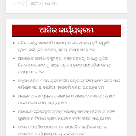
PREV
NEXT
1 of 954
ଆଜିର କାର୍ଯ୍ୟକ୍ରମ
ଓଡ଼ିଶା ଊର୍ଦ୍ଦୁ ଏକାଡେମି ପକ୍ଷରୁ ‘ଜାତୀୟସ୍ତରୀୟ ସୁଫି କୱାଲି’
ସ୍ଥାନ: ରବୀନ୍ଦ୍ର ମଣ୍ଡପ, ସମୟ: ସଂଧ୍ୟା ସାଢ଼େ ୬ଟା
ଅକ୍ଷର ଓ ସମ୍ବିଧାନ ସୁରକ୍ଷା ମଞ୍ଚ ପକ୍ଷରୁ ‘ଆସନ୍ତୁ ଶୁଣିବା
ନିରଂଜନ ଟକ୍‌ଲେଙ୍କୁ’ ସ୍ଥାନ: ପ୍ରେସ୍‌ କ୍ଲବ୍‌ ଅଫ୍‌ ଓଡ଼ିଶା ସମୟ:
ସଂଧ୍ୟା ସାଢ଼େ ୬ଟା
ସମୃଦ୍ଧ ଓଡ଼ିଶା ରାଜ୍ୟ ଯୁବବାହିନୀର ଜିଲ୍ଲା ସ୍ତରୀୟ କମିଟି ଗଠନ ପାଇଁ
କର୍ମଶାଳା ସ୍ଥାନ: ଲୋହିଆ ଏକାଡେମି ସମୟ: ଅପରାହ୍‌ଣ ୪ଟା
ଅଶାନ୍ତ ଆତ୍ମା ପୁସ୍ତକ ଲୋକାର୍ପଣ ଓ ସାରସ୍ବତ ସମାରୋହ ସ୍ଥାନ:
ପାନ୍ଥ ନିବାସ ସମୟ: ସନ୍ଧ୍ୟା ୫ଟା
ପ୍ରଶାନ୍ତି ଚାରିଟେବୁଲ୍‌ ଟ୍ରଷ୍ଟ୍‌ ପକ୍ଷରୁ ଶ୍ରେଷ୍ଠ ଓଡ଼ିଆଣୀ ୨୦୨୨
ପୁରସ୍କାର ବିତରଣ ସ୍ଥାନ: ଜୟଦେବ ଭବନ ସମୟ: ସନ୍ଧ୍ୟା ୬ଟା
ସାଂସଦ ଅପରାଜିତା ଷଡ଼ଙ୍ଗୀଙ୍କ ସାମ୍ବାଦିକ ସମ୍ମିଳନୀ ସ୍ଥାନ:
ସାଂସଦଙ୍କ କାର୍ଯ୍ୟାଳୟ ସମୟ: ପୂର୍ବାହ୍ନ ୧୧ଟା