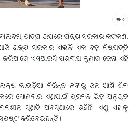
0
 ବୋଲବମ୍ ଯାତ୍ରା ଉପରେ ରାଜ୍ୟ ସରକାର କଟକଣା
 ଆଜି ରାଜ୍ୟ ସରକାର ଏଭଳି ଏକ ବଡ଼ ନିଷ୍ପତ୍ତି
ଳନୀ ଜରିଆରେ ଏସଆରସି ପ୍ରଦୀପ କୁମାର ଜେନା ଏହି
ଲକ୍ଷ କାଉଡ଼ିଆ ବିଭିନ୍ନ ନଦୀରୁ ଜଳ ଆଣି ଶିବ
କରେ ସୋମବାର ଏଥିପାଇଁ ପ୍ରବଳ ଭିଡ଼ ଅନୁଭୂତ
ନଶୀଳ ସ୍ଥିତି ଅବସ୍ଥାରେ ରହିଛି, ଏଣୁ ଏହାକୁ
 ସ୍ପଷ୍ଟ କରିଦେଇଛନ୍ତି।