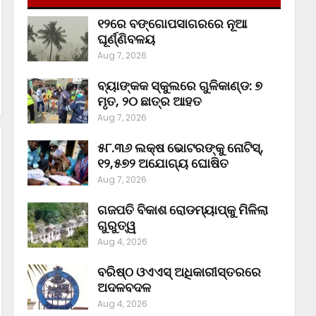
୧୨ରେ ବଙ୍ଗୋପସାଗରରେ ନୂଆ
ଘୂର୍ଣ୍ଣିବଳୟ
Aug 7, 2026
ବ୍ୟାଙ୍କକ ସ୍କୁଲରେ ଗୁଳିକାଣ୍ଡ: ୭
ମୃତ, ୨୦ ଛାତ୍ର ଆହତ
Aug 7, 2026
୫୮.୩୬ ଲକ୍ଷ ଭୋଟରଙ୍କୁ ନୋଟିସ୍‌,
୧୨,୫୭୨ ଅଯୋଗ୍ୟ ଘୋଷିତ
Aug 7, 2026
ଗଜପତି ବିକାଶ ରୋଡମ୍ୟାପ୍‌କୁ ମିଳିଲା
ଗୁରୁତ୍ୱ
Aug 4, 2026
ବରିଷ୍ଠ ଓଏଏସ୍‌ ଅଧିକାରୀସ୍ତରରେ
ଅଦଳବଦଳ
Aug 4, 2026