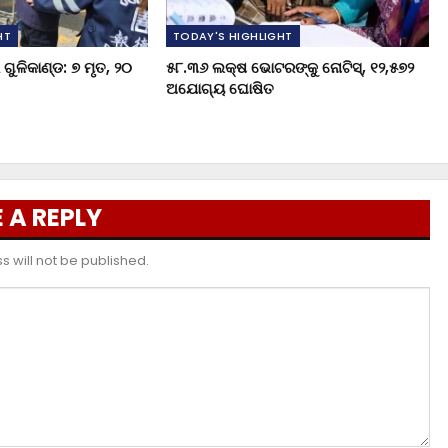
HT
TODAY'S HIGHLIGHT
ଗୁଳିକାଣ୍ଡ: ୭ ମୃତ, ୨୦
୫୮.୩୬ ଲକ୍ଷ ଭୋଟରଙ୍କୁ ନୋଟିସ୍‌, ୧୨,୫୭୨
ଅଯୋଗ୍ୟ ଘୋଷିତ
 A REPLY
 will not be published.