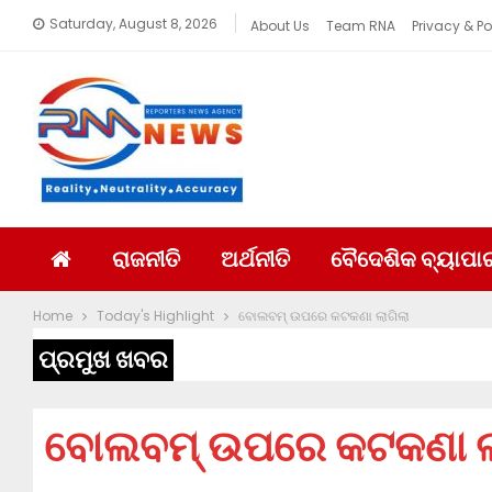
Saturday, August 8, 2026
About Us
Team RNA
Privacy & Po
ରାଜନୀତି
ଅର୍ଥନୀତି
ବୈଦେଶିକ ବ୍ୟାପା
Home
Today's Highlight
ବୋଲବମ୍ ଉପରେ କଟକଣା ଲାଗିଲା
ପ୍ରମୁଖ ଖବର
ବୋଲବମ୍ ଉପରେ କଟକଣା ଲ