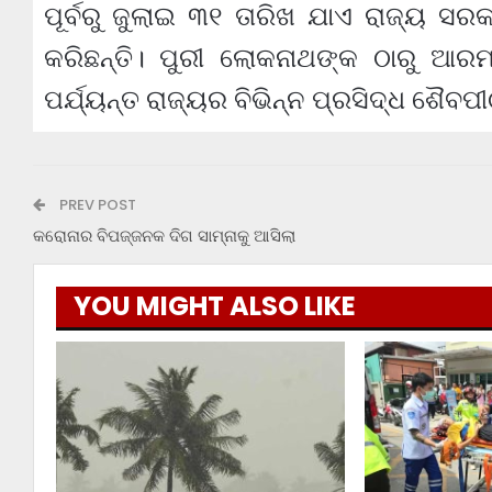
ପୂର୍ବରୁ ଜୁଲାଇ ୩୧ ତାରିଖ ଯାଏ ରାଜ୍ୟ ସରକ
କରିଛନ୍ତି। ପୁରୀ ଲୋକନାଥଙ୍କ ଠାରୁ ଆର
ପର୍ଯ୍ୟନ୍ତ ରାଜ୍ୟର ବିଭିନ୍ନ ପ୍ରସିଦ୍ଧ ଶୈବ
PREV POST
କରୋନାର ବିପଜ୍ଜନକ ଦିଗ ସାମ୍ନାକୁ ଆସିଲା
YOU MIGHT ALSO LIKE