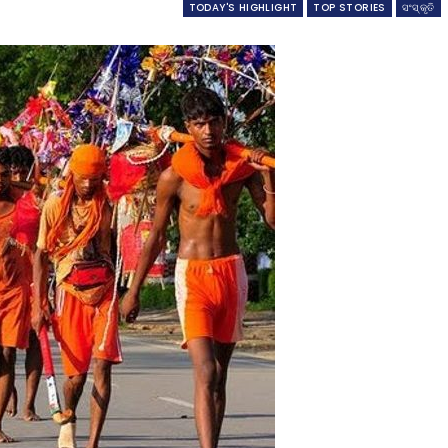
TODAY'S HIGHLIGHT
TOP STORIES
ସଂସ୍କୃତି