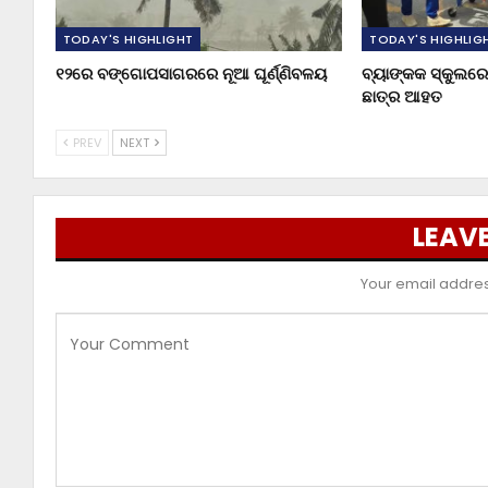
TODAY'S HIGHLIGHT
TODAY'S HIGHLIG
୧୨ରେ ବଙ୍ଗୋପସାଗରରେ ନୂଆ ଘୂର୍ଣ୍ଣିବଳୟ
ବ୍ୟାଙ୍କକ ସ୍କୁଲରେ 
ଛାତ୍ର ଆହତ
PREV
NEXT
LEAVE
Your email address