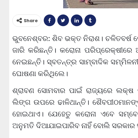
Share
ଭୁବନେଶ୍ବର: ଶିବ ଭକ୍ତ ନିରାଶ। ଚଳିତବର୍ଷ
ଜାରି କରିଛନ୍ତି। କରୋନା ପରିପ୍ରେକ୍ଷୀରେ
ନେଇଛନ୍ତି। ସ୍ବତନ୍ତ୍ର ସାମ୍ବାଦିକ ସମ୍ମି
ଘୋଷଣା କରିଥିଲେ।
ଶ୍ରାବଣ ସୋମବାର ପାଇଁ ରାଜ୍ୟରେ ଲକ୍ଷ 
ଲିଙ୍ଗ ଉପରେ ଢାଳିଥାନ୍ତି। ଶୈବପୀଠମାନଙ୍
ହୋଇଥାଏ। ଯେହେତୁ କରୋନା ଏବେ ସମ୍ବେଦ
ଅନୁମତି ଦିଆଯାଇପାରିବ ନାହିଁ ବୋଲି ସରକାର