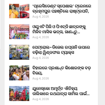
‘ପ୍ରେସିଡେଣ୍ଟ ସ୍ପେଶାଲ’ ଟ୍ରେନରେ
ବ୍ରହ୍ମପୁର ପହଞ୍ଚିଲେ ରାଷ୍ଟ୍ରପତି,
Aug 4, 2026
ଓୟୁଏଟି ପିଜି ଓ ପିଏଚ୍‌ଡି ଛାତ୍ରଙ୍କୁ
ମିଳିବ ମାସିକ ଭତ୍ତା, ଜାଣନ୍ତୁ…
Aug 4, 2026
ପେଟ୍ରୋଲ-ଡିଜେଲ ରପ୍ତାନି ଉପରେ
ବଢ଼ିଲା ୱିଣ୍ଡଫଲ ଟ୍ୟାକ୍ସ
Aug 4, 2026
ବିହାରରେ ପ୍ରଶାନ୍ତ କିଶୋରଙ୍କ ବଡ଼
ବିଜୟ,
Aug 4, 2026
ୟୁନେସ୍କୋ ଅମୂର୍ତ୍ତ ଐତିହ୍ୟ
ତାଲିକାରେ ରଥଯାତ୍ରା ସାମିଲ ପାଇଁ…
Aug 4, 2026