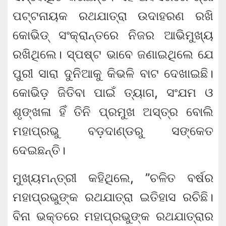
ପଟ୍ଟନାୟକ ରଥଯାତ୍ରା ଉଦାହରଣ ରଖି
କୋଭିଡ୍ ସଂକ୍ରାନ୍ତରେ ନିଜର ଆଭିମୁଖ୍ୟ
ରଖିଥିଲେ। ସ୍ପଷ୍ଟ ଭାବେ ଜଣାଇଥିଲେ ଯେ
ପୁରୀ ସାରା ଦୁନିଆକୁ କିଭଳି ବାଟ ଦେଖାଇଛି।
କୋଭିଡ଼ ଜିତିବା ପାଇଁ ତ୍ୟାଗ, ସଂଯମ ଓ
ଶୃଙ୍ଖଳା ହିଁ ତିନି ପ୍ରମୁଖ ଅସ୍ତ୍ର ବୋଲି
ମହାପ୍ରଭୁ ବଡ଼ଦାଣ୍ଡରୁ ସଙ୍କେତ
ଦେଇଛନ୍ତି।
ମୁଖ୍ୟମନ୍ତ୍ରୀ କହିଥିଲେ, ”ଚଳିତ ବର୍ଷର
ମହାପ୍ରଭୁଙ୍କ ରଥଯାତ୍ରା ଇତିହାସ ରଚିଛି।
ବିନା ଭକ୍ତରେ ମହାପ୍ରଭୁଙ୍କ ରଥଯାତ୍ରାର