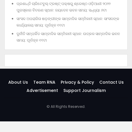
ପ୍ରଶାନ୍ତି ଚାରିଟେବୁଲ୍‌ ଟ୍ରଷ୍ଟ୍‌ ପକ୍ଷରୁ ଶ୍ରେଷ୍ଠ ଓଡ଼ିଆଣୀ ୨୦୨୨
ପୁରସ୍କାର ବିତରଣ ସ୍ଥାନ: ଜୟଦେବ ଭବନ ସମୟ: ସନ୍ଧ୍ୟା ୬ଟା
ସାଂସଦ ଅପରାଜିତା ଷଡ଼ଙ୍ଗୀଙ୍କ ସାମ୍ବାଦିକ ସମ୍ମିଳନୀ ସ୍ଥାନ: ସାଂସଦଙ୍କ
କାର୍ଯ୍ୟାଳୟ ସମୟ: ପୂର୍ବାହ୍ନ ୧୧ଟା
ଦୁର୍ନୀତି ସମ୍ପର୍କିତ ସାମ୍ବାଦିକ ସମ୍ମିଳନୀ ସ୍ଥାନ: ଉତ୍କଳ ସାମ୍ବାଦିକ ଭବନ
ସମୟ: ପୂର୍ବାହ୍ନ ୧୧ଟା
About Us
Team RNA
Privacy & Policy
Contact Us
Advertisement
Support Journalism
© All Rights Reserved.