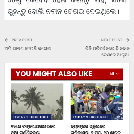
ରୁହନ୍ତୁ ବୋଲି ନବୀନ ଚେତାଇ ଦେଇଥିଲେ।
PREV POST
NEXT POST
ଅତି ଭୀଷଣ ହେଉଛି କରୋନା
ପିଢି ପରିବର୍ତନରେ ବି ନବୀନ
ଦେଶରେ ଆଗୁଆ
YOU MIGHT ALSO LIKE
All
TODAY'S HIGHLIGHT
TODAY'S HIGHLIGHT
୧୨ରେ ବଙ୍ଗୋପସାଗରରେ
ବ୍ୟାଙ୍କକ ସ୍କୁଲରେ
ନୂଆ ଘୂର୍ଣ୍ଣିବଳୟ
ଗୁଳିକାଣ୍ଡ: ୭ ମୃତ, ୨୦ ଛାତ୍ର