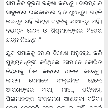
ସାମାଜିକ ଦୂରତା ରକ୍ଷା କରନ୍ତୁ। ବାରମ୍ବାର
ସାବୁନରେ ଭଲଭାବରେ ହାତ ଧୁଅନ୍ତୁ। ଗହଳି
କରନ୍ତୁ ନାହିଁ କିମ୍ବା ଗହଳିକୁ ଯାଆନ୍ତୁ ନାହିଁ।
ବୟସ୍କ ଲୋକ ଓ ଶିଶୁମାନଙ୍କର ବିଶେଷ
ଯତ୍ନ ନିଅନ୍ତୁ।”
ଯୁବ ସମାଜକୁ ମୋର ବିଶେଷ ଅନୁରୋଧ କରି
ମୁଖ୍ୟମନ୍ତ୍ରୀ କହିଥିଲେ ସେମାନେ କୋଭିଡ
ନିୟମକୁ ଠିକ ଭାବରେ ପାଳନ କରନ୍ତୁ।
କାରମ ସେମାନେ ସଂକ୍ରମିତ ହେଲେ
ଆପଣଙ୍କର ବାପା, ମାଆ, ପରିବାର,
ପିଲାମାନଙ୍କ ସଂକ୍ରମଣ ଆଶଙ୍କା ବଢିବ।
ତେଣୁ କେବେବି ହେଳା କରନ୍ତୁ ନାହିଁ, ସତର୍କ