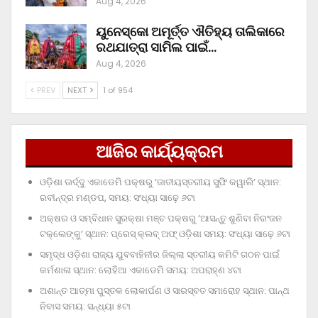
Aug 4, 2026
ୟୁନେସ୍କୋ ଅମୂର୍ତ୍ତ ଐତିହ୍ୟ ତାଲିକାରେ
ରଥଯାତ୍ରା ସାମିଲ ପାଇଁ…
Aug 4, 2026
PREV
NEXT
1 of 954
ଆଜିର କାର୍ଯ୍ୟକ୍ରମ
ଓଡ଼ିଶା ଊର୍ଦ୍ଦୁ ଏକାଡେମି ପକ୍ଷରୁ ‘ଜାତୀୟସ୍ତରୀୟ ସୁଫି କୱାଲି’ ସ୍ଥାନ:
ରବୀନ୍ଦ୍ର ମଣ୍ଡପ, ସମୟ: ସଂଧ୍ୟା ସାଢ଼େ ୬ଟା
ଅକ୍ଷର ଓ ସମ୍ବିଧାନ ସୁରକ୍ଷା ମଞ୍ଚ ପକ୍ଷରୁ ‘ଆସନ୍ତୁ ଶୁଣିବା ନିରଂଜନ
ଟକ୍‌ଲେଙ୍କୁ’ ସ୍ଥାନ: ପ୍ରେସ୍‌ କ୍ଲବ୍‌ ଅଫ୍‌ ଓଡ଼ିଶା ସମୟ: ସଂଧ୍ୟା ସାଢ଼େ ୬ଟା
ସମୃଦ୍ଧ ଓଡ଼ିଶା ରାଜ୍ୟ ଯୁବବାହିନୀର ଜିଲ୍ଲା ସ୍ତରୀୟ କମିଟି ଗଠନ ପାଇଁ
କର୍ମଶାଳା ସ୍ଥାନ: ଲୋହିଆ ଏକାଡେମି ସମୟ: ଅପରାହ୍‌ଣ ୪ଟା
ଅଶାନ୍ତ ଆତ୍ମା ପୁସ୍ତକ ଲୋକାର୍ପଣ ଓ ସାରସ୍ବତ ସମାରୋହ ସ୍ଥାନ: ପାନ୍ଥ
ନିବାସ ସମୟ: ସନ୍ଧ୍ୟା ୫ଟା