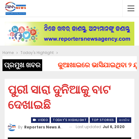
Home
Today's Highlight
ପ୍ରମୁଖ ଖବର
କୁଆଖାଇରେ ଭାସିଯାଇଥିବା ୨ ଯୁବକ
ପୁରୀ ସାରା ଦୁନିଆକୁ ବାଟ
ଦେଖାଇଛି
VIDEO
TODAY'S HIGHLIGHT
TOP STORIES
ସାମାଜିକ
Last updated
Jul 6, 2020
By
Reporters News Agency