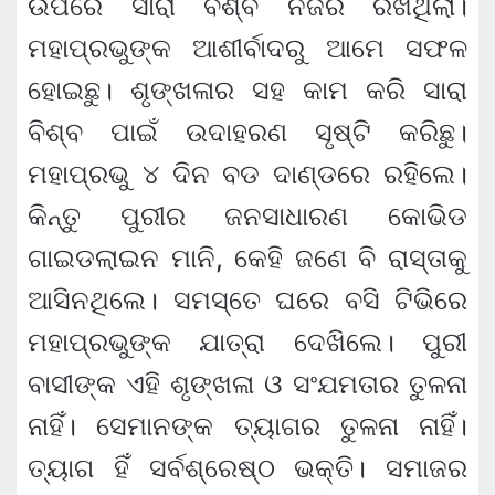
ଉପରେ ସାରା ବିଶ୍ବ ନଜର ରଖିଥିଲା।
ମହାପ୍ରଭୁଙ୍କ ଆଶୀର୍ବାଦରୁ ଆମେ ସଫଳ
ହୋଇଛୁ। ଶୃଙ୍ଖଳାର ସହ କାମ କରି ସାରା
ବିଶ୍ବ ପାଇଁ ଉଦାହରଣ ସୃଷ୍ଟି କରିଛୁ।
ମହାପ୍ରଭୁ ୪ ଦିନ ବଡ ଦାଣ୍ଡରେ ରହିଲେ।
କିନ୍ତୁ ପୁରୀର ଜନସାଧାରଣ କୋଭିଡ
ଗାଇଡଲାଇନ ମାନି, କେହି ଜଣେ ବି ରାସ୍ତାକୁ
ଆସିନଥିଲେ। ସମସ୍ତେ ଘରେ ବସି ଟିଭିରେ
ମହାପ୍ରଭୁଙ୍କ ଯାତ୍ରା ଦେଖିଲେ। ପୁରୀ
ବାସୀଙ୍କ ଏହି ଶୃଙ୍ଖଳା ଓ ସଂଯମତାର ତୁଳନା
ନାହିଁ। ସେମାନଙ୍କ ତ୍ୟାଗର ତୁଳନା ନାହିଁ।
ତ୍ୟାଗ ହିଁ ସର୍ବଶ୍ରେଷ୍ଠ ଭକ୍ତି। ସମାଜର