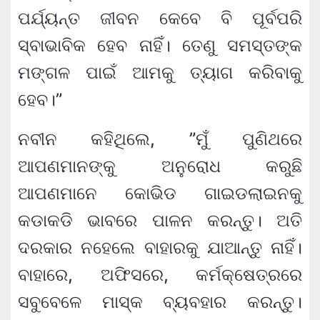
ପର୍ଯ୍ୟନ୍ତ ଜୀବନ କେବେ ବି ପୂର୍ବପରି
ସ୍ବାଭାବିକ ହେବ ନାହିଁ। ତେଣୁ ସମସ୍ତଙ୍କ
ମଙ୍ଗଳ ପାଇଁ ଆମକୁ ତ୍ୟାଗ କରିବାକୁ
ହେବ।”
ନବୀନ କହିଥିଲେ, ”ମୁଁ ପୁଣିଥରେ
ଆପଣମାନଙ୍କୁ ଅନୁରୋଧ କରୁଛି
ଆପଣମାନେ କୋଭିଡ ଗାଇଡଲାଇନକୁ
କଡାକଡି ଭାବରେ ପାଳନ କରନ୍ତୁ। ଅତି
ଦରକାର ନହେଲେ ବାହାରକୁ ଯାଆନ୍ତୁ ନାହିଁ।
ବାହାରେ, ଅଫିସରେ, କର୍ମକ୍ଷେତ୍ରରେ
ସବୁବେଳେ ମାସ୍କ ବ୍ୟବହାର କରନ୍ତୁ।