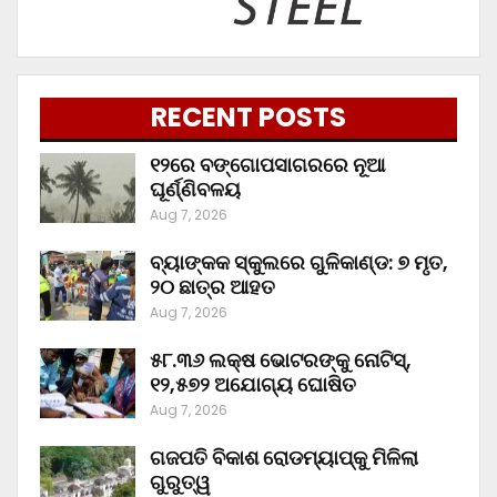
RECENT POSTS
୧୨ରେ ବଙ୍ଗୋପସାଗରରେ ନୂଆ
ଘୂର୍ଣ୍ଣିବଳୟ
Aug 7, 2026
ବ୍ୟାଙ୍କକ ସ୍କୁଲରେ ଗୁଳିକାଣ୍ଡ: ୭ ମୃତ,
୨୦ ଛାତ୍ର ଆହତ
Aug 7, 2026
୫୮.୩୬ ଲକ୍ଷ ଭୋଟରଙ୍କୁ ନୋଟିସ୍‌,
୧୨,୫୭୨ ଅଯୋଗ୍ୟ ଘୋଷିତ
Aug 7, 2026
ଗଜପତି ବିକାଶ ରୋଡମ୍ୟାପ୍‌କୁ ମିଳିଲା
ଗୁରୁତ୍ୱ