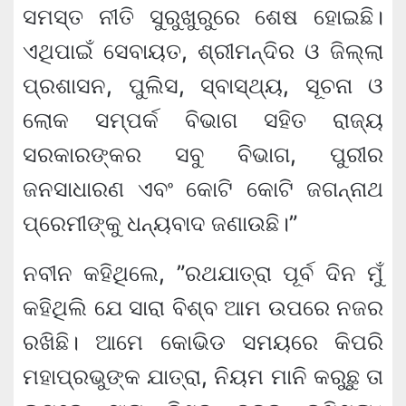
ସମସ୍ତ ନୀତି ସୁରୁଖୁରୁରେ ଶେଷ ହୋଇଛି।
ଏଥିପାଇଁ ସେବାୟତ, ଶ୍ରୀମନ୍ଦିର ଓ ଜିଲ୍ଲା
ପ୍ରଶାସନ, ପୁଲିସ, ସ୍ବାସ୍ଥ୍ୟ, ସୂଚନା ଓ
ଲୋକ ସମ୍ପର୍କ ବିଭାଗ ସହିତ ରାଜ୍ୟ
ସରକାରଙ୍କର ସବୁ ବିଭାଗ, ପୁରୀର
ଜନସାଧାରଣ ଏବଂ କୋଟି କୋଟି ଜଗନ୍ନାଥ
ପ୍ରେମୀଙ୍କୁ ଧନ୍ୟବାଦ ଜଣାଉଛି।”
ନବୀନ କହିଥିଲେ, ”ରଥଯାତ୍ରା ପୂର୍ବ ଦିନ ମୁଁ
କହିଥିଲି ଯେ ସାରା ବିଶ୍ବ ଆମ ଉପରେ ନଜର
ରଖିଛି। ଆମେ କୋଭିଡ ସମୟରେ କିପରି
ମହାପ୍ରଭୁଙ୍କ ଯାତ୍ରା, ନିୟମ ମାନି କରୁଛୁ ତା