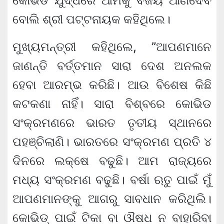
କୋଭିଡ ଯୁଦ୍ଧରେ ଆମକୁ ବିଜୟ ଆଣିଦେବ
ବୋଲି ଶ୍ରୀ ପଟ୍ଟନାୟକ କହିଥିଲେ।
ମୁଖ୍ୟମନ୍ତ୍ରୀ କହିଥିଲେ, ”ଆପଣମାନେ
ଜାଣନ୍ତି ବର୍ତ୍ତମାନ ସାରା ଦେଶ ଅନଲକ
ହେବା ଆରମ୍ଭ କରିଛି। ଆଉ ବିଶେଷ କିଛି
କଟକଣା ନାହିଁ। ସାରା ବିଶ୍ବରେ କୋଭିଡ
ସଂକ୍ରମଣରେ ଭାରତ ତୃତୀୟ ସ୍ଥାନରେ
ପହଞ୍ଚିଲାଣି। ଭାରତରେ ସଂକ୍ରମଣ ପ୍ରତି ୪
ଦିନରେ ଲକ୍ଷେ ବଢୁଛି। ଆମ ରାଜ୍ୟରେ
ମଧ୍ୟ ସଂକ୍ରମଣ ବଢୁଛି। ବର୍ଷା ଋତୁ ପାଇଁ ମୁଁ
ଆପଣମାନଙ୍କୁ ଆଗରୁ ସାବଧାନ କରିଥିଲି।
କୋଭିଡ୍‌ ପାଇଁ ଟିକା ବା ଔଷଧ ନ ବାହାରିବା