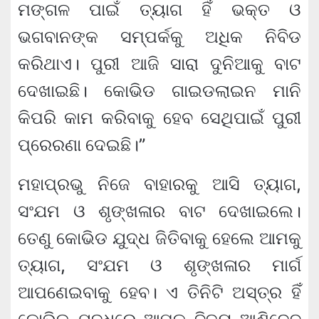
ମଙ୍ଗଳ ପାଇଁ ତ୍ୟାଗ ହିଁ ଭକ୍ତ ଓ
ଭଗବାନଙ୍କ ସମ୍ପର୍କକୁ ଅଧିକ ନିବିଡ
କରିଥାଏ। ପୁରୀ ଆଜି ସାରା ଦୁନିଆକୁ ବାଟ
ଦେଖାଇଛି। କୋଭିଡ ଗାଇଡଲାଇନ ମାନି
କିପରି କାମ କରିବାକୁ ହେବ ସେଥିପାଇଁ ପୁରୀ
ପ୍ରେରଣା ଦେଇଛି।”
ମହାପ୍ରଭୁ ନିଜେ ବାହାରକୁ ଆସି ତ୍ୟାଗ,
ସଂଯମ ଓ ଶୃଙ୍ଖଳାର ବାଟ ଦେଖାଇଲେ।
ତେଣୁ କୋଭିଡ ଯୁଦ୍ଧ ଜିତିବାକୁ ହେଲେ ଆମକୁ
ତ୍ୟାଗ, ସଂଯମ ଓ ଶୃଙ୍ଖଳାର ମାର୍ଗ
ଆପଣେଇବାକୁ ହେବ। ଏ ତିନିଟି ଅସ୍ତ୍ର ହିଁ