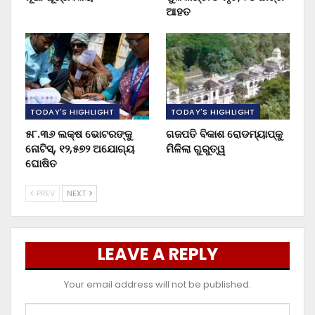
ଆହତ
TODAY'S HIGHLIGHT
TODAY'S HIGHLIGHT
୫୮.୩୬ ଲକ୍ଷ ଭୋଟରଙ୍କୁ
ଗଜପତି ବିକାଶ ରୋଡମ୍ୟାପ୍‌କୁ
ନୋଟିସ୍‌, ୧୨,୫୭୨ ଅଯୋଗ୍ୟ
ମିଳିଲା ଗୁରୁତ୍ୱ
ଘୋଷିତ
PREV
NEXT
LEAVE A REPLY
Your email address will not be published.