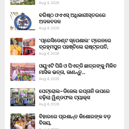
Aug 4, 2026
ବରିଷ୍ଠ ଓଏଏସ୍‌ ଅଧିକାରୀସ୍ତରରେ
ଅଦଳବଦଳ
Aug 4, 2026
‘ପ୍ରେସିଡେଣ୍ଟ ସ୍ପେଶାଲ’ ଟ୍ରେନରେ
ବ୍ରହ୍ମପୁର ପହଞ୍ଚିଲେ ରାଷ୍ଟ୍ରପତି,
Aug 4, 2026
ଓୟୁଏଟି ପିଜି ଓ ପିଏଚ୍‌ଡି ଛାତ୍ରଙ୍କୁ ମିଳିବ
ମାସିକ ଭତ୍ତା, ଜାଣନ୍ତୁ…
Aug 4, 2026
ପେଟ୍ରୋଲ-ଡିଜେଲ ରପ୍ତାନି ଉପରେ
ବଢ଼ିଲା ୱିଣ୍ଡଫଲ ଟ୍ୟାକ୍ସ
Aug 4, 2026
ବିହାରରେ ପ୍ରଶାନ୍ତ କିଶୋରଙ୍କ ବଡ଼
ବିଜୟ,