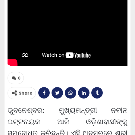
0
Share
ଭୁବନେଶ୍ବର: ମୁଖ୍ୟମନ୍ତ୍ରୀ ନବୀନ
ପଟ୍ଟନାୟକ ଆଜି ଓଡ଼ିଶାବାସୀଙ୍କୁ
ସମ୍ବୋଧିତ କରିଛନ୍ତି। ଏହି ଅବସରରେ ଶ୍ରୀ