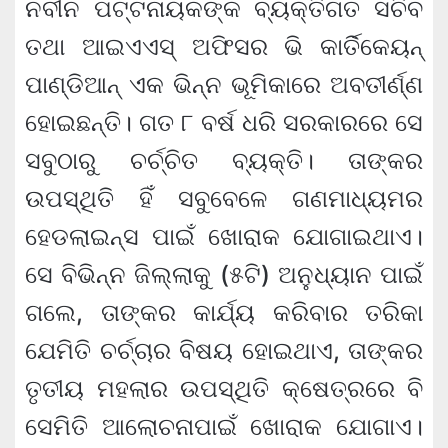
ନବୀନ ପଟ୍ଟନାୟକଙ୍କ ବ୍ୟକ୍ତିଗତ ସଚିବ
ତଥା ଆଇଏଏସ୍ ଅଫିସର ଭି କାର୍ତିକେୟନ୍
ପାଣ୍ଡିଆନ୍ ଏକ ଭିନ୍ନ ଭୂମିକାରେ ଅବତୀର୍ଣ୍ଣ
ହୋଇଛନ୍ତି। ଗତ ୮ ବର୍ଷ ଧରି ସରକାରରେ ସେ
ସବୁଠାରୁ ଚର୍ଚ୍ଚିତ ବ୍ୟକ୍ତି। ତାଙ୍କର
ଉପସ୍ଥିତି ହିଁ ସବୁବେଳେ ଗଣମାଧ୍ୟମର
ହେଡଲାଇନ୍ସ ପାଇଁ ଖୋରାକ ଯୋଗାଇଥାଏ।
ସେ ବିଭିନ୍ନ ଜିଲ୍ଲାକୁ (୫ଟି) ଅନୁଧ୍ୟାନ ପାଇଁ
ଗଲେ, ତାଙ୍କର କାର୍ଯ୍ୟ କରିବାର ତରିକା
ଯେମିତି ଚର୍ଚ୍ଚାର ବିଷୟ ହୋଇଥାଏ, ତାଙ୍କର
ତୃତୀୟ ମହଲାର ଉପସ୍ଥିତି କ୍ଷେତ୍ରରେ ବି
ସେମିତି ଆଲୋଚନାପାଇଁ ଖୋରାକ ଯୋଗାଏ।