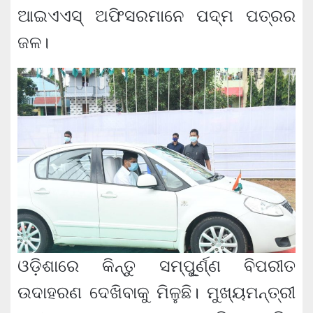
ଆଇଏଏସ୍ ଅଫିସରମାନେ ପଦ୍ମ ପତ୍ରର
ଜଳ।
ଓଡ଼ିଶାରେ କିନ୍ତୁ ସମ୍ପୂୁର୍ଣ୍ଣ ବିପରୀତ
ଉଦାହରଣ ଦେଖିବାକୁ ମିଳୁଛି। ମୁଖ୍ୟମନ୍ତ୍ରୀ