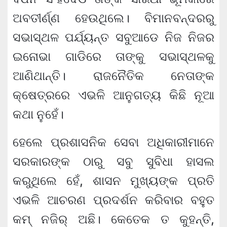
ଅବତୀର୍ଣ୍ଣ ହେଉଥିଲେ। ବିମାନବନ୍ଦରରୁ
ସଭାସ୍ଥଳ ପର୍ଯ୍ୟନ୍ତ ସବୁଆଡେ ନିଜ ନିଜର
ଇନୋଭା ଗାଡିରେ ତାଙ୍କୁ ସଭାସ୍ଥଳକୁ
ଆଣିଥାନ୍ତି। ରାଜନୈତିକ ନେତାଙ୍କ
କ୍ଷେତ୍ରରେ ଏଭଳି ଆନୁଗତ୍ୟ କିଛି ନୂଆ
କଥା ନୁହେଁ।
ହେଲେ ପ୍ରଶାସନିକ ସେବା ଅଧିକାରୀମାନେ
ସରକାରଙ୍କ ଠାରୁ ସବୁ ସୁବିଧା ହାସଲ
କରୁଥିଲେ ହେଁ, ଶାସନ ମୁଖ୍ୟଙ୍କ ପ୍ରତି
ଏଭଳି ଆଚରଣ ପ୍ରଦର୍ଶନ କରିବାର ବହୁତ
କମ୍ ନଜିର୍ ଅଛି। କେତେକ ତ କୁହନ୍ତି,