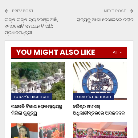
PREV POST
NEXT POST
ଲକ୍ଷ ଲକ୍ଷ ଚ୍ୟାଲେଞ୍ଜ ଅଛି,
ରାଜ୍ୟକୁ ଆଶା ଦେଖାଇଲେ ନବୀନ
୧୩୦କୋଟି ସମାଧାନ ବି ଅଛି:
ପ୍ରଧାନମନ୍ତ୍ରୀ
YOU MIGHT ALSO LIKE
All
TODAY'S HIGHLIGHT
TODAY'S HIGHLIGHT
ଗଜପତି ବିକାଶ ରୋଡମ୍ୟାପ୍‌କୁ
ବରିଷ୍ଠ ଓଏଏସ୍‌
ମିଳିଲା ଗୁରୁତ୍ୱ
ଅଧିକାରୀସ୍ତରରେ ଅଦଳବଦଳ