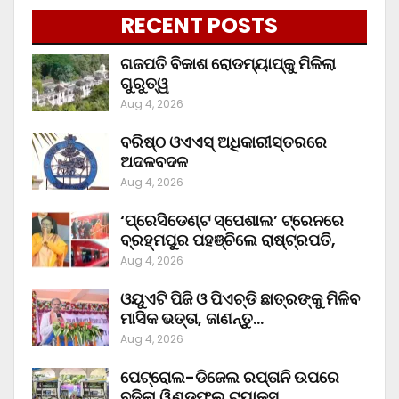
RECENT POSTS
ଗଜପତି ବିକାଶ ରୋଡମ୍ୟାପ୍‌କୁ ମିଳିଲା
ଗୁରୁତ୍ୱ
Aug 4, 2026
ବରିଷ୍ଠ ଓଏଏସ୍‌ ଅଧିକାରୀସ୍ତରରେ
ଅଦଳବଦଳ
Aug 4, 2026
‘ପ୍ରେସିଡେଣ୍ଟ ସ୍ପେଶାଲ’ ଟ୍ରେନରେ
ବ୍ରହ୍ମପୁର ପହଞ୍ଚିଲେ ରାଷ୍ଟ୍ରପତି,
Aug 4, 2026
ଓୟୁଏଟି ପିଜି ଓ ପିଏଚ୍‌ଡି ଛାତ୍ରଙ୍କୁ ମିଳିବ
ମାସିକ ଭତ୍ତା, ଜାଣନ୍ତୁ…
Aug 4, 2026
ପେଟ୍ରୋଲ-ଡିଜେଲ ରପ୍ତାନି ଉପରେ
ବଢ଼ିଲା ୱିଣ୍ଡଫଲ ଟ୍ୟାକ୍ସ