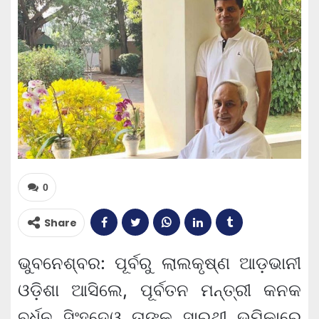
0
Share
ଭୁବନେଶ୍ବର: ପୂର୍ବରୁ ଲାଲକୃଷ୍ଣ ଆଡ଼ଭାନୀ
ଓଡ଼ିଶା ଆସିଲେ, ପୂର୍ବତନ ମନ୍ତ୍ରୀ କନକ
ବର୍ଧନ ସିଂହଦେଓ ତାଙ୍କ ସାରଥୀ ଭୂମିକାରେ