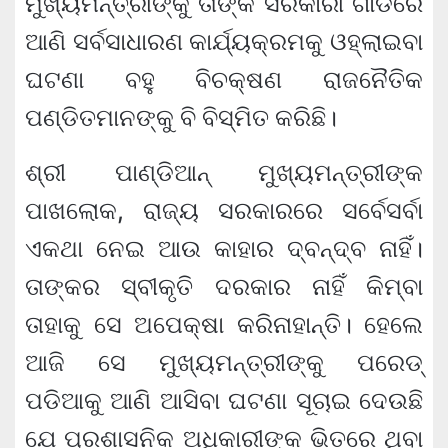
ମୁଖ୍ୟମନ୍ତ୍ରୀଙ୍କୁ ତାଙ୍କ ସରକାରୀ ଗାଡିରେ
ଆଣି ସର୍ବସାଧାରଣ କାର୍ଯ୍ୟକ୍ରମକୁ ଓହ୍ଲାଇବା
ଘଟଣା ବହୁ ବିଚକ୍ଷଣ ରାଜନୈତିକ
ପଣ୍ଡିତମାନଙ୍କୁ ବି ବିସ୍ମିତ କରିଛି।
ଶ୍ରୀ ପାଣ୍ଡିଆନ୍ ମୁଖ୍ୟମନ୍ତ୍ରୀଙ୍କ
ପାଖଲୋକ, ରାଜ୍ୟ ସରକାରରେ ସର୍ବେସର୍ବା
ଏକଥା ନେଇ ଆଉ କାହାର ଦ୍ବନ୍ଦ୍ବ ନାହିଁ।
ତାଙ୍କର ସ୍ବୀକୃତି ଦରକାର ନାହିଁ କିମ୍ବା
ତାହାକୁ ସେ ଅପେକ୍ଷା କରିନାହାନ୍ତି। ହେଲେ
ଆଜି ସେ ମୁଖ୍ୟମନ୍ତ୍ରୀଙ୍କୁ ପରେଡ୍
ପଡିଆକୁ ଆଣି ଆସିବା ଘଟଣା ସୂଚାଇ ଦେଉଛି
ଯେ ପ୍ରଶାସନିକ ଅଧିକାରୀଙ୍କ ଭିତରେ ଥିବା