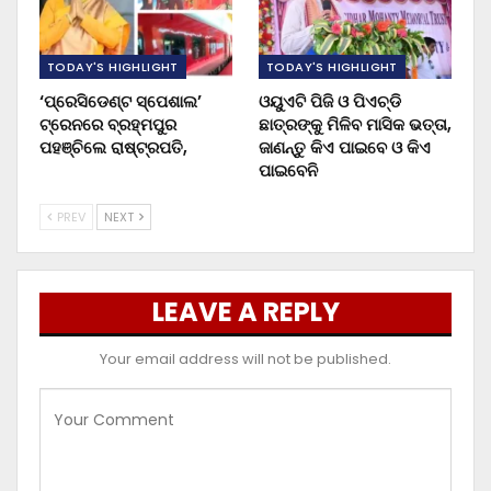
TODAY'S HIGHLIGHT
TODAY'S HIGHLIGHT
‘ପ୍ରେସିଡେଣ୍ଟ ସ୍ପେଶାଲ’
ଓୟୁଏଟି ପିଜି ଓ ପିଏଚ୍‌ଡି
ଟ୍ରେନରେ ବ୍ରହ୍ମପୁର
ଛାତ୍ରଙ୍କୁ ମିଳିବ ମାସିକ ଭତ୍ତା,
ପହଞ୍ଚିଲେ ରାଷ୍ଟ୍ରପତି,
ଜାଣନ୍ତୁ କିଏ ପାଇବେ ଓ କିଏ
ପାଇବେନି
PREV
NEXT
LEAVE A REPLY
Your email address will not be published.