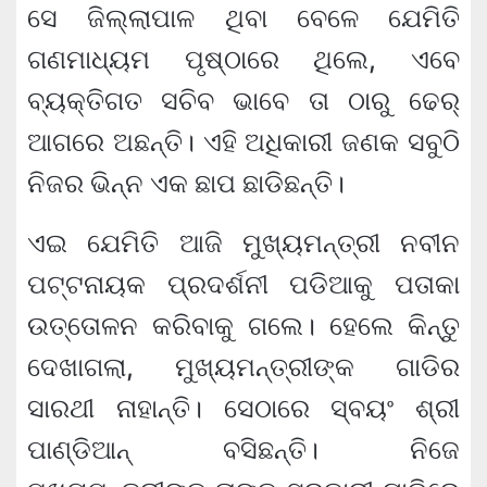
ସେ ଜିଲ୍ଲାପାଳ ଥିବା ବେଳେ ଯେମିତି
ଗଣମାଧ୍ୟମ ପୃଷ୍ଠାରେ ଥିଲେ, ଏବେ
ବ୍ୟକ୍ତିଗତ ସଚିବ ଭାବେ ତା ଠାରୁ ଢେର୍
ଆଗରେ ଅଛନ୍ତି। ଏହି ଅଧିକାରୀ ଜଣକ ସବୁଠି
ନିଜର ଭିନ୍ନ ଏକ ଛାପ ଛାଡିଛନ୍ତି।
ଏଇ ଯେମିତି ଆଜି ମୁଖ୍ୟମନ୍ତ୍ରୀ ନବୀନ
ପଟ୍ଟନାୟକ ପ୍ରଦର୍ଶନୀ ପଡିଆକୁ ପତାକା
ଉତ୍ତୋଳନ କରିବାକୁ ଗଲେ। ହେଲେ କିନ୍ତୁ
ଦେଖାଗଲା, ମୁଖ୍ୟମନ୍ତ୍ରୀଙ୍କ ଗାଡିର
ସାରଥୀ ନାହାନ୍ତି। ସେଠାରେ ସ୍ବୟଂ ଶ୍ରୀ
ପାଣ୍ଡିଆନ୍ ବସିଛନ୍ତି। ନିଜେ