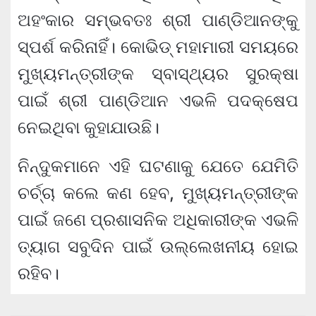
ଅହଂକାର ସମ୍ଭବତଃ ଶ୍ରୀ ପାଣ୍ଡିଆନଙ୍କୁ
ସ୍ପର୍ଶ କରିନାହିଁ। କୋଭିଡ୍ ମହାମାରୀ ସମୟରେ
ମୁଖ୍ୟମନ୍ତ୍ରୀଙ୍କ ସ୍ବାସ୍ଥ୍ୟର ସୁରକ୍ଷା
ପାଇଁ ଶ୍ରୀ ପାଣ୍ଡିଆନ ଏଭଳି ପଦକ୍ଷେପ
ନେଇଥିବା କୁହାଯାଉଛି।
ନିନ୍ଦୁକମାନେ ଏହି ଘଟଣାକୁ ଯେତେ ଯେମିତି
ଚର୍ଚ୍ଚା କଲେ କଣ ହେବ, ମୁଖ୍ୟମନ୍ତ୍ରୀଙ୍କ
ପାଇଁ ଜଣେ ପ୍ରଶାସନିକ ଅଧିକାରୀଙ୍କ ଏଭଳି
ତ୍ୟାଗ ସବୁଦିନ ପାଇଁ ଉଲ୍ଲେଖନୀୟ ହୋଇ
ରହିବ।