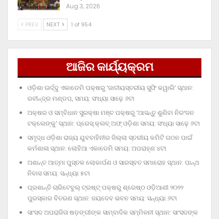
Aug 3, 2026
PREV
NEXT
1 of 954
ଆଜିର କାର୍ଯ୍ୟକ୍ରମ
ଓଡ଼ିଶା ଊର୍ଦ୍ଦୁ ଏକାଡେମି ପକ୍ଷରୁ ‘ଜାତୀୟସ୍ତରୀୟ ସୁଫି କୱାଲି’ ସ୍ଥାନ:
ରବୀନ୍ଦ୍ର ମଣ୍ଡପ, ସମୟ: ସଂଧ୍ୟା ସାଢ଼େ ୬ଟା
ଅକ୍ଷର ଓ ସମ୍ବିଧାନ ସୁରକ୍ଷା ମଞ୍ଚ ପକ୍ଷରୁ ‘ଆସନ୍ତୁ ଶୁଣିବା ନିରଂଜନ
ଟକ୍‌ଲେଙ୍କୁ’ ସ୍ଥାନ: ପ୍ରେସ୍‌ କ୍ଲବ୍‌ ଅଫ୍‌ ଓଡ଼ିଶା ସମୟ: ସଂଧ୍ୟା ସାଢ଼େ ୬ଟା
ସମୃଦ୍ଧ ଓଡ଼ିଶା ରାଜ୍ୟ ଯୁବବାହିନୀର ଜିଲ୍ଲା ସ୍ତରୀୟ କମିଟି ଗଠନ ପାଇଁ
କର୍ମଶାଳା ସ୍ଥାନ: ଲୋହିଆ ଏକାଡେମି ସମୟ: ଅପରାହ୍‌ଣ ୪ଟା
ଅଶାନ୍ତ ଆତ୍ମା ପୁସ୍ତକ ଲୋକାର୍ପଣ ଓ ସାରସ୍ବତ ସମାରୋହ ସ୍ଥାନ: ପାନ୍ଥ
ନିବାସ ସମୟ: ସନ୍ଧ୍ୟା ୫ଟା
ପ୍ରଶାନ୍ତି ଚାରିଟେବୁଲ୍‌ ଟ୍ରଷ୍ଟ୍‌ ପକ୍ଷରୁ ଶ୍ରେଷ୍ଠ ଓଡ଼ିଆଣୀ ୨୦୨୨
ପୁରସ୍କାର ବିତରଣ ସ୍ଥାନ: ଜୟଦେବ ଭବନ ସମୟ: ସନ୍ଧ୍ୟା ୬ଟା
ସାଂସଦ ଅପରାଜିତା ଷଡ଼ଙ୍ଗୀଙ୍କ ସାମ୍ବାଦିକ ସମ୍ମିଳନୀ ସ୍ଥାନ: ସାଂସଦଙ୍କ