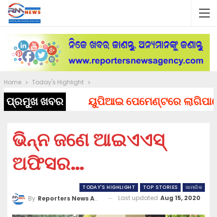
Home
Today's Highlight
ପ୍ରମୁଖ ଖବର
ୟୁପିଆଇ ପେମେଣ୍ଟରେ ଲାଗିପାରେ ଚାର
ଭିନ୍ନ ଜଣେ ଆଇଏଏସ୍
ଅଫିସର…
TODAY'S HIGHLIGHT
TOP STORIES
ସାମାଜିକ
Last updated
Aug 15, 2020
By
Reporters News Agency