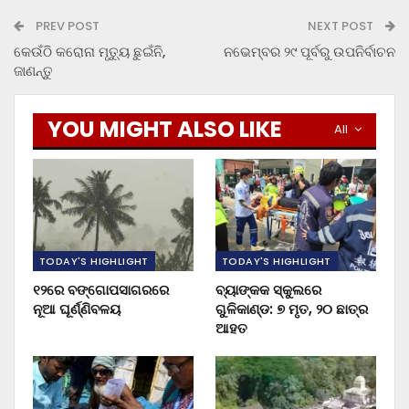
PREV POST
NEXT POST
କେଉଁଠି କରୋନା ମୃତ୍ୟୁ ଛୁଇଁନି,
ନଭେମ୍ବର ୨୯ ପୂର୍ବରୁ ଉପନିର୍ବାଚନ
ଜାଣନ୍ତୁ
YOU MIGHT ALSO LIKE
All
TODAY'S HIGHLIGHT
TODAY'S HIGHLIGHT
୧୨ରେ ବଙ୍ଗୋପସାଗରରେ
ବ୍ୟାଙ୍କକ ସ୍କୁଲରେ
ନୂଆ ଘୂର୍ଣ୍ଣିବଳୟ
ଗୁଳିକାଣ୍ଡ: ୭ ମୃତ, ୨୦ ଛାତ୍ର
ଆହତ