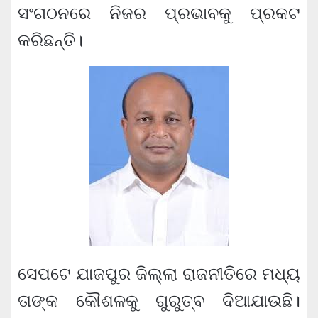
ସଂଗଠନରେ ନିଜର ପ୍ରଭାବକୁ ପ୍ରକଟ
କରିଛନ୍ତି।
ସେପଟେ ଯାଜପୁର ଜିଲ୍ଲା ରାଜନୀତିରେ ମଧ୍ୟ
ତାଙ୍କ କୌଶଳକୁ ଗୁରୁତ୍ବ ଦିଆଯାଉଛି।