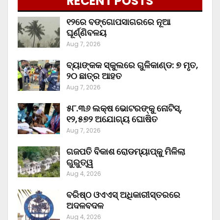
RECENT POSTS
୧୨ରେ ବଙ୍ଗୋପସାଗରରେ ନୂଆ
ଘୂର୍ଣ୍ଣିବଳୟ
Aug 7, 2026
ବ୍ୟାଙ୍କକ ସ୍କୁଲରେ ଗୁଳିକାଣ୍ଡ: ୭ ମୃତ,
୨୦ ଛାତ୍ର ଆହତ
Aug 7, 2026
୫୮.୩୬ ଲକ୍ଷ ଭୋଟରଙ୍କୁ ନୋଟିସ୍‌,
୧୨,୫୭୨ ଅଯୋଗ୍ୟ ଘୋଷିତ
Aug 7, 2026
ଗଜପତି ବିକାଶ ରୋଡମ୍ୟାପ୍‌କୁ ମିଳିଲା
ଗୁରୁତ୍ୱ
Aug 4, 2026
ବରିଷ୍ଠ ଓଏଏସ୍‌ ଅଧିକାରୀସ୍ତରରେ
ଅଦଳବଦଳ
Aug 4, 2026