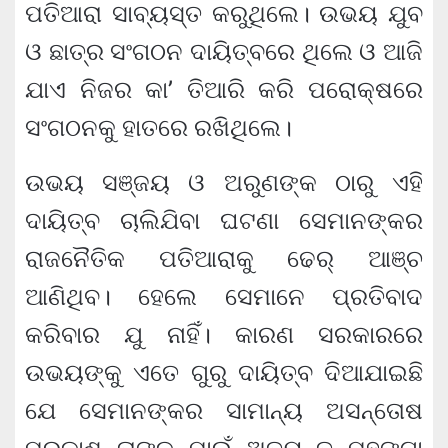
ପତିଆରା ସାବ୍ୟସ୍ତ କରୁଥିଲେ। ଉଭୟ ଯୁବ
ଓ ଛାତ୍ର ସଂଗଠନ ଦାୟିତ୍ବରେ ଥିଲେ ଓ ଆଜି
ଯାଏ ନିଜର କା’ ତିଆରି କରି ପରୋକ୍ଷରେ
ସଂଗଠନକୁ ହାତରେ ରଖିଥିଲେ।
ଉଭୟ ସଞ୍ଜୟ ଓ ଅରୁଣଙ୍କ ଠାରୁ ଏହି
ଦାୟିତ୍ବ ଚାଲିଯିବା ଘଟଣା ସେମାନଙ୍କର
ରାଜନୈତିକ ପତିଆରାକୁ ଢେର୍ ଆଞ୍ଚ
ଆଣିଥିବ। ହେଲେ ସେମାନେ ପ୍ରତିବାଦ
କରିବାର ଯୁ ନାହିଁ। କାରଣ ସରକାରରେ
ଉଭୟଙ୍କୁ ଏତେ ଗୁରୁ ଦାୟିତ୍ବ ଦିଆଯାଇଛି
ଯେ ସେମାନଙ୍କର ସାମାନ୍ୟ ଅସନ୍ତୋଷ