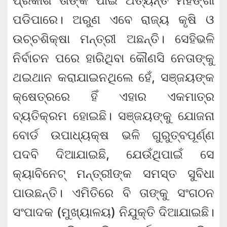
ପ୍ରକାଶ ତାଙ୍କ ପାଇଁ ଅତ୍ୟନ୍ତ ମହଙ୍ଗା
ପଡିପାରେ। ଅରୁଣ ଏବେ ରାଜ୍ୟ କୃଷି ଓ
ଉଚ୍ଚଶିକ୍ଷା ମନ୍ତ୍ରୀ ଅଛନ୍ତି। ସେହିଭଳି
ନିର୍ବାଚନ ପରେ ହାରିଥିବା କୌଣସି ନେତାଙ୍କୁ
ଥଇଥାନ କରାଯାଇନଥିଲେ ହେଁ, ସଞ୍ଜୟଙ୍କ
କ୍ଷେତ୍ରରେ ହିଁ ଏହାର ଏକମାତ୍ର
ବ୍ୟତିକ୍ରମ ହୋଇଛି। ସଞ୍ଜୟଙ୍କୁ ଯୋଜନା
ବୋର୍ଡ ଉପାଧ୍ୟକ୍ଷ ଭଳି ଗୁରୁତ୍ବପୂର୍ଣ୍ଣ
ପଦବି ଦିଆଯାଇଛି, ଯେଉଁଥିପାଇଁ ସେ
କ୍ୟାବିନେଟ୍ ମନ୍ତ୍ରୀଙ୍କ ସମସ୍ତ ସୁବିଧା
ପାଉଛନ୍ତି। ଏମିତିରେ ବି ତାଙ୍କୁ ସଂଗଠନ
ସଂପାଦକ (ମୁଖ୍ୟାଳୟ) ନିଯୁକ୍ତି ଦିଆଯାଇଛି।