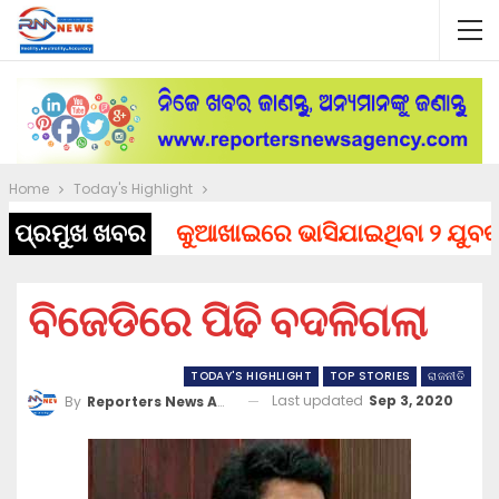
Home
Today's Highlight
ପ୍ରମୁଖ ଖବର
କୁଆଖାଇରେ ଭାସିଯାଇଥିବା ୨ ଯୁବକଙ୍କ 
ବିଜେଡିରେ ପିଢି ବଦଳିଗଲା
TODAY'S HIGHLIGHT
TOP STORIES
ରାଜନୀତି
Last updated
Sep 3, 2020
By
Reporters News Agency