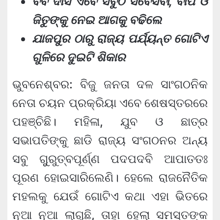
ବବି ଦାସ ଏବେ ସବୁଠି ସର୍ବେସର୍ବା, ବାପି ଓ
ଜିତୁଙ୍କୁ ନେଇ ଆଗକୁ ବଢିଲେ
ଯାଜପୁର ଠାରୁ ରାଜ୍ୟ ପର୍ଯ୍ୟନ୍ତ ଗୋଟିଏ
ଗୁଳିରେ ଦୁଇଟି ଶିକାର
ଭୁବନେଶ୍ବର: ବିଜୁ ଜନତା ଦଳ ସାଂଗଠନିକ
ନେତା ଚୟନ ପ୍ରକ୍ରିୟା ଏବେ ଶେଷସ୍ତରରେ
ପହଞ୍ଚିଛି। ମହିଳା, ଯୁବ ଓ ଛାତ୍ର
ସଭାପତିଙ୍କୁ ଛାଡି ରାଜ୍ୟ ସଂଗଠନର ଅନ୍ୟ
ସବୁ ଗୁୁରୁତ୍ବପୂର୍ଣ୍ଣ ପଦପଦବି ଆପାତତଃ
ପୂରଣ ହୋଇସାରିଲେଣି। ହେଲେ ରାଜନୈତିକ
ମହଲକୁ ଯେଉଁ ଗୋଟିଏ କଥା ଏହା ଭିତରେ
ନୂଆ ନୂଆ ଲାଗୁଛି, ତାହା ହେଲା ସମସ୍ତଙ୍କ