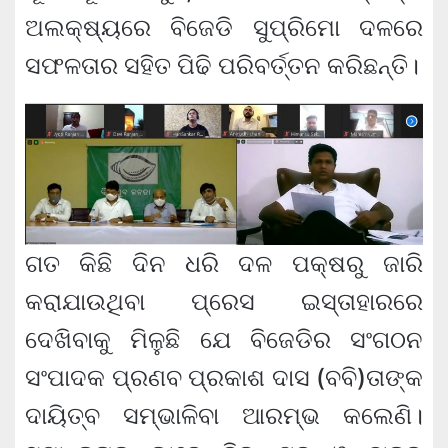
ଅଲକ୍ଷ୍ୟରେ ବିଜେଡି ସୁପ୍ରିମୋ ଦଳରେ
ସଫଳତାର ସହିତ ପିଢି ପରିବର୍ତ୍ତନ କରିଛନ୍ତି।
ଗତ କିଛି ଦିନ ଧରି ଦଳ ପକ୍ଷରୁ ଜାରି
କରାଯାଉଥିବା ପ୍ରେସ ଇସ୍ତାହାରରେ
ଦେଖିବାକୁ ମିଳୁଛି ଯେ ବିଜେଡିର ସଂଗଠନ
ସଂପାଦକ ପ୍ରଣବ ପ୍ରକାଶ ଦାସ (ବବି)ତାଙ୍କ
ଦାୟିତ୍ବ ସମ୍ଭାଳିବା ଆରମ୍ଭ କଲେଣି।