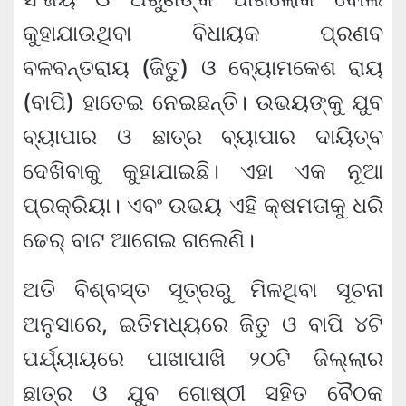
କୁହାଯାଉଥିବା ବିଧାୟକ ପ୍ରଣବ
ବଳବନ୍ତରାୟ (ଜିତୁ) ଓ ବ୍ୟୋମକେଶ ରାୟ
(ବାପି) ହାତେଇ ନେଇଛନ୍ତି। ଉଭୟଙ୍କୁ ଯୁବ
ବ୍ୟାପାର ଓ ଛାତ୍ର ବ୍ୟାପାର ଦାୟିତ୍ବ
ଦେଖିବାକୁ କୁହାଯାଇଛି। ଏହା ଏକ ନୂଆ
ପ୍ରକ୍ରିୟା। ଏବଂ ଉଭୟ ଏହି କ୍ଷମତାକୁ ଧରି
ଢେର୍ ବାଟ ଆଗେଇ ଗଲେଣି।
ଅତି ବିଶ୍ବସ୍ତ ସୂତ୍ରରୁ ମିଳଥିବା ସୂଚନା
ଅନୁସାରେ, ଇତିମଧ୍ୟରେ ଜିତୁ ଓ ବାପି ୪ଟି
ପର୍ଯ୍ୟାୟରେ ପାଖାପାଖି ୨୦ଟି ଜିଲ୍ଲାର
ଛାତ୍ର ଓ ଯୁବ ଗୋଷ୍ଠୀ ସହିତ ବୈଠକ