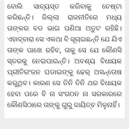
ବୋଲି ସାବ୍ୟସ୍ତ କରିବାକୁ ଚେଷ୍ଟା
କରିଛନ୍ତି। ଜିଲ୍ଲା ରାଜନୀତିରେ ମଧ୍ୟ
ତାଙ୍କର ବଡ ଭାଇ ପଣିଆ ଅତୁଟ ରହିଛି।
ଏହାଦ୍ବାରା ସେ ଏକଥା ବି ସୂଚାଇଛନ୍ତି ଯେ ଯିଏ
ତାଙ୍କ ପାଖେ ରହିବ, ତାକୁ ସେ ଯେ କୌଣସି
ସ୍ତରକୁ ନେଇପାରନ୍ତି। ଅବଶ୍ୟ ବିଧାୟକ
ପ୍ରୀତିରଂଜନ ଘଡାଇଙ୍କୁ ଢେର୍ ଅସନ୍ତୋଷ
କରୁଥିବ। କାରଣ ସେ ତିନି ତିନି ଥର ବିଧାୟକ
ହେବା ପରେ ବି ନା ସଂଗଠନ ନା ସରକାରରେ
କୌଣସିଠାରେ ତାଙ୍କୁ ଗୁରୁ ଦାୟିତ୍ବ ମିଳୁନାହିଁ।