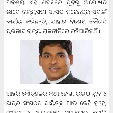
ଅବଶ୍ୟ ଏହି ପଦବିରେ ପୂର୍ବରୁ ଅଘୋଷିତ
ଭାବେ ରାଜ୍ୟସଭା ସାଂସଦ ନରେନ୍ଦ୍ର ସ୍ବାଇଁ
କାର୍ଯ୍ୟ କରିଛନ୍ତି, ଯାହାର ବିଶେଷ କୌଣସି
ପ୍ରଭାବ ରାଜ୍ୟ ରାଜନୀତିରେ ରହିପାରିନାହିଁ।
ଆହୁରି କୌତୂହଳର କଥା ହେଲା, ଉଭୟ ଯୁବ ଓ
ଛାତ୍ର ସଂଗଠନ ଦାୟିତ୍ବ ଆଉ କେହି ନୁହେଁ,
ସଂଜୟ ଓ ଅରୁଣଙ୍କ ପାଖଲୋକ ବୋଲି