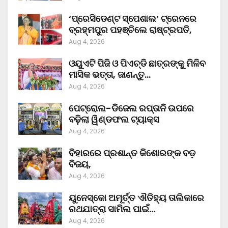
‘ପ୍ରେସିଡେଣ୍ଟ ସ୍ପେଶାଲ’ ଟ୍ରେନରେ
ବ୍ରହ୍ମପୁର ପହଞ୍ଚିଲେ ରାଷ୍ଟ୍ରପତି,
Aug 4, 2026
ଓୟୁଏଟି ପିଜି ଓ ପିଏଚ୍‌ଡି ଛାତ୍ରଙ୍କୁ ମିଳିବ
ମାସିକ ଭତ୍ତା, ଜାଣନ୍ତୁ…
Aug 4, 2026
ପେଟ୍ରୋଲ-ଡିଜେଲ ରପ୍ତାନି ଉପରେ
ବଢ଼ିଲା ୱିଣ୍ଡଫଲ ଟ୍ୟାକ୍ସ
Aug 4, 2026
ବିହାରରେ ପ୍ରଶାନ୍ତ କିଶୋରଙ୍କ ବଡ଼
ବିଜୟ,
Aug 4, 2026
ୟୁନେସ୍କୋ ଅମୂର୍ତ୍ତ ଐତିହ୍ୟ ତାଲିକାରେ
ରଥଯାତ୍ରା ସାମିଲ ପାଇଁ…
Aug 4, 2026