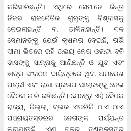
କରିସାରିଛନ୍ତି। ଏଥିରେ ସେମାନେ କିନ୍ତୁ
ନିଜର ରାଜନୈତିକ ଗୁରୁଙ୍କୁ ବିଶ୍ବାସକୁ
ନେଇନାହାନ୍ତି ବା ଡାକିନାହାନ୍ତି। ଦଳ
ସେମାନଙ୍କୁ ଯେଉଁ କ୍ଷମତା ଦେଇଛି, ତାରି
ସୀମା ଭିତରେ ରହି ଉଭୟ ନେତା ଓଲଟା ବବି
ଦାସଙ୍କୁ ସାମ୍ନାକୁ ଆଣିଛନ୍ତି ଓ ଯୁବ ଏବଂ
ଛାତ୍ର ସଂଗଠନ ଦାୟିତ୍ବରେ ଥିବା ଅମରେଶ
ପତ୍ରୀ ଏବଂ ରାଣା ପ୍ରତାପ ପାତ୍ରଙ୍କୁ ନେଇ
ବୈଠକ ଜାରି ରଖିଛନ୍ତି। ଯେହେତୁ ଏହି ବୈଠକ
ରାଜ୍ୟ, ଜିଲ୍ଲା, ବ୍ଲକ ଏପରିକି ଠାଏ ଠାଏ
ପଞ୍ଚାୟତସ୍ତରର ନେତାଙ୍କ ପର୍ଯ୍ୟନ୍ତ
କରାଯାଉଛି, ଏଣୁ ଦଳର ତୃଣମୂଳ​ସ୍ତର