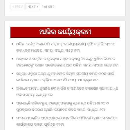
PREV
NEXT
1 of 954
ଆଜିର କାର୍ଯ୍ୟକ୍ରମ
ଓଡ଼ିଶା ଊର୍ଦ୍ଦୁ ଏକାଡେମି ପକ୍ଷରୁ ‘ଜାତୀୟସ୍ତରୀୟ ସୁଫି କୱାଲି’ ସ୍ଥାନ:
ରବୀନ୍ଦ୍ର ମଣ୍ଡପ, ସମୟ: ସଂଧ୍ୟା ସାଢ଼େ ୬ଟା
ଅକ୍ଷର ଓ ସମ୍ବିଧାନ ସୁରକ୍ଷା ମଞ୍ଚ ପକ୍ଷରୁ ‘ଆସନ୍ତୁ ଶୁଣିବା ନିରଂଜନ
ଟକ୍‌ଲେଙ୍କୁ’ ସ୍ଥାନ: ପ୍ରେସ୍‌ କ୍ଲବ୍‌ ଅଫ୍‌ ଓଡ଼ିଶା ସମୟ: ସଂଧ୍ୟା ସାଢ଼େ ୬ଟା
ସମୃଦ୍ଧ ଓଡ଼ିଶା ରାଜ୍ୟ ଯୁବବାହିନୀର ଜିଲ୍ଲା ସ୍ତରୀୟ କମିଟି ଗଠନ ପାଇଁ
କର୍ମଶାଳା ସ୍ଥାନ: ଲୋହିଆ ଏକାଡେମି ସମୟ: ଅପରାହ୍‌ଣ ୪ଟା
ଅଶାନ୍ତ ଆତ୍ମା ପୁସ୍ତକ ଲୋକାର୍ପଣ ଓ ସାରସ୍ବତ ସମାରୋହ ସ୍ଥାନ: ପାନ୍ଥ
ନିବାସ ସମୟ: ସନ୍ଧ୍ୟା ୫ଟା
ପ୍ରଶାନ୍ତି ଚାରିଟେବୁଲ୍‌ ଟ୍ରଷ୍ଟ୍‌ ପକ୍ଷରୁ ଶ୍ରେଷ୍ଠ ଓଡ଼ିଆଣୀ ୨୦୨୨
ପୁରସ୍କାର ବିତରଣ ସ୍ଥାନ: ଜୟଦେବ ଭବନ ସମୟ: ସନ୍ଧ୍ୟା ୬ଟା
ସାଂସଦ ଅପରାଜିତା ଷଡ଼ଙ୍ଗୀଙ୍କ ସାମ୍ବାଦିକ ସମ୍ମିଳନୀ ସ୍ଥାନ: ସାଂସଦଙ୍କ
କାର୍ଯ୍ୟାଳୟ ସମୟ: ପୂର୍ବାହ୍ନ ୧୧ଟା