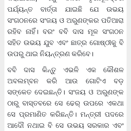
ପର୍ଯ୍ୟନ୍ତ ବାର୍ତ୍ତା ଯାଇଛି ଯେ ଉଭୟ
ସଂଗଠନରେ ସଂଜୟ ଓ ଅରୁଣଙ୍କର ପତିଆରା
ରହିବ ନାହିଁ। ବରଂ ବବି ଦାସ ମୂଳ ସଂଗଠନ
ସହିତ ଉଭୟ ଯୁବ ଏବଂ ଛାତ୍ର ଗୋଷ୍ଠୀକୁ ବି
ଉପରୁ ଥାଇ ନିୟନ୍ତ୍ରଣ କରିବେ।
ବବି ଦାସ କିନ୍ତୁ ଏଭଳି ଏକ କୌଶଳ
ଅବଲମ୍ବନ କରି ଆଉ ଗୋଟିଏ ବଡ଼
ସଙ୍କେତ ଦେଇଛନ୍ତି। ସଂଜୟ ଓ ଅରୁଣଙ୍କ
ଠାରୁ ବାସ୍ତବରେ ସେ ଢେର୍ ଉପରେ ଏକଥା
ସେ ପ୍ରମାଣିତ କରିଛନ୍ତି। ମନ୍ତ୍ରୀ ପଦରେ
ଆଦୌ ନଥାଇ ବି ସେ ଉଭୟ ସରକାର ଏବଂ