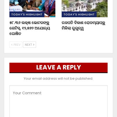
TODAY'S HIGHLIGHT
TODAY'S HIGHLIGHT
୫୮.୩୬ ଲକ୍ଷ ଭୋଟରଙ୍କୁ
ଗଜପତି ବିକାଶ ରୋଡମ୍ୟାପ୍‌କୁ
ନୋଟିସ୍‌, ୧୨,୫୭୨ ଅଯୋଗ୍ୟ
ମିଳିଲା ଗୁରୁତ୍ୱ
ଘୋଷିତ
PREV
NEXT
LEAVE A REPLY
Your email address will not be published.