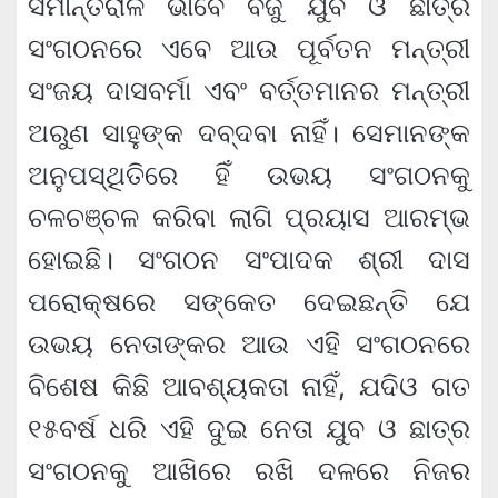
ସମାନ୍ତରାଳ ଭାବେ ବିଜୁ ଯୁବ ଓ ଛାତ୍ର
ସଂଗଠନରେ ଏବେ ଆଉ ପୂର୍ବତନ ମନ୍ତ୍ରୀ
ସଂଜୟ ଦାସବର୍ମା ଏବଂ ବର୍ତ୍ତମାନର ମନ୍ତ୍ରୀ
ଅରୁଣ ସାହୁଙ୍କ ଦବ୍‌ଦବା ନାହିଁ। ସେମାନଙ୍କ
ଅନୁପସ୍ଥିତିରେ ହିଁ ଉଭୟ ସଂଗଠନକୁ
ଚଳଚଞ୍ଚଳ କରିବା ଲାଗି ପ୍ରୟାସ ଆରମ୍ଭ
ହୋଇଛି। ସଂଗଠନ ସଂପାଦକ ଶ୍ରୀ ଦାସ
ପରୋକ୍ଷରେ ସଙ୍କେତ ଦେଇଛନ୍ତି ଯେ
ଉଭୟ ନେତାଙ୍କର ଆଉ ଏହି ସଂଗଠନରେ
ବିଶେଷ କିଛି ଆବଶ୍ୟକତା ନାହିଁ, ଯଦିଓ ଗତ
୧୫ବର୍ଷ ଧରି ଏହି ଦୁଇ ନେତା ଯୁବ ଓ ଛାତ୍ର
ସଂଗଠନକୁ ଆଖିରେ ରଖି ଦଳରେ ନିଜର