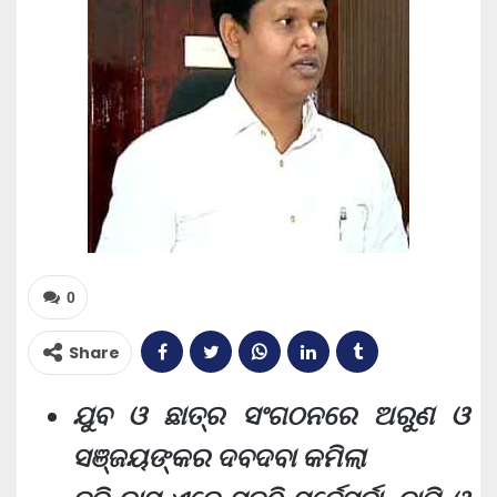
0
Share
ଯୁବ ଓ ଛାତ୍ର ସଂଗଠନରେ ଅରୁଣ ଓ
ସଞ୍ଜୟଙ୍କର ଦବଦବା କମିଲା