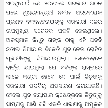
ଏଇଥିପାଇଁ ଯେ ୨୦୧୯ରେ ସରକାର ଗଠନ
ପରେ ମୁଖ୍ୟମନ୍ତ୍ରୀ ନବୀନ ପଟ୍ଟନାୟକ
ପ୍ରଣବ ବଳବନ୍ତରାୟଙ୍କୁ ସରକାରୀ ଦଳର
ଉପମୁଖ୍ୟ ସଚେତକ ପଦବି ଦେଇଥିଲେ।
ଅକସ୍ମାତ କିନ୍ତୁ ତାଙ୍କ ଠାରୁ ଏହି ପଦବି
ଛଡାଇ ନିଆଯାଇ ବିଜେଡି ଯୁବ ନେତା ରୋହିତ
ପୂଜାରୀଙ୍କୁ ଦିଆଯାଇଥିଲା। ସେତେବେଳେ
ବାର୍ତ୍ତା ଯାଇଥିଲା ଯେ ବବିଙ୍କ ରାସ୍ତାରେ
କାଳେ କଣ୍ଟା ହେବେ ସେ ପାଇଁ ଜିତୁଙ୍କୁ
ସରକାରୀ ପଦବିରୁ ଅପସାରଣ କରାଯାଇଛି।
ହେଲେ ଯୁବ ବ୍ୟାପାର କ୍ଷେତ୍ରରେ ଜିତୁଙ୍କୁ
ସାମ୍ନାକୁ ଆଣି ବବି ଏଭଳି ଧାରଣାକୁ ଅମୂଳକ