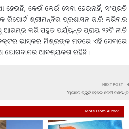
ହେଉଛି, କେଉଁ କେଉଁ ସେବା ହେଉନାହିଁ, ସଂପ୍ରତି
 ରିପୋର୍ଟ ଶ୍ରୀମନ୍ଦିର ପ୍ରଶାସନ ଜାରି କରିବାର
ଆରମ୍ଭ କରି ପହୁଡ ପର୍ଯ୍ୟନ୍ତ ପ୍ରାୟ ୨୨ଟି ନୀତି
ଡକ୍ଟର ଭାସ୍କର ମିଶ୍ରଙ୍କ ମତରେ ଏହି ସେବାରେ
ଷ ଯୋଗଦାନର ଆବଶ୍ୟକତା ରହିଛି।
NEXT POST
‘ପୂଜାରେ ତ୍ରୁଟି ହେଲେ ଦେବୀ ଦଣ୍ଡନ୍ତି
More From Author