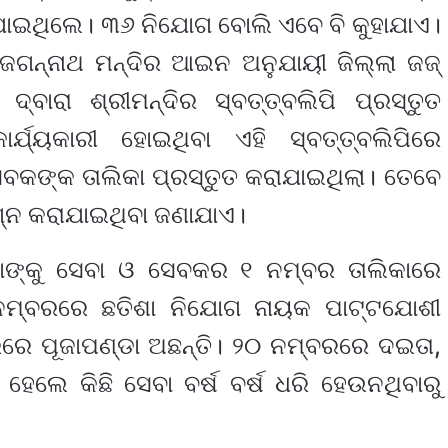
ଇଥିଲେ। ୩୬ ନିଯୋଗ ବୋଲି ଏବେ ବି କୁହାଯାଏ।
ୀଜଗନ୍ନାଥ ମନ୍ଦିର ଆଇନ ଅନୁଯାୟୀ ଜିଲ୍ଲା ଜଜ୍
୍ବାରା ଶ୍ରୀମନ୍ଦିର ସ୍ବତ୍ତ୍ବଲିପି ପ୍ରସ୍ତୁତ
୍ଯ୍ୟକାରୀ ହୋଇଥିବା ଏହି ସ୍ବତ୍ତ୍ବଲିପିରେ
ବକଙ୍କ ତାଲିକା ପ୍ରସ୍ତୁତ କରାଯାଇଥିଲା। ତେବେ
୍ନ କରାଯାଇଥିବା ଜଣାଯାଏ।
ାଙ୍କୁ ସେବା ଓ ସେବକର ୧ ନମ୍ବର ତାଲିକାରେ
ମ୍ବରରେ ଛତିଶା ନିଯୋଗ ନାୟକ ପାଟ୍ଟଯୋଶୀ
ରରେ ପୂଜାପଣ୍ଡା ଅଛନ୍ତି। ୨୦ ନମ୍ବରରେ ଦଇତା,
ହେଲେ କିଛି ସେବା ବର୍ଷ ବର୍ଷ ଧରି ହେଉନଥିବାରୁ