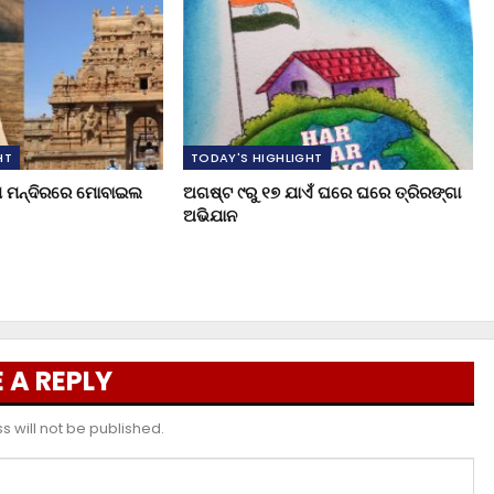
HT
TODAY'S HIGHLIGHT
ୁଖ ମନ୍ଦିରରେ ମୋବାଇଲ
ଅଗଷ୍ଟ ୯ରୁ ୧୭ ଯାଏଁ ଘରେ ଘରେ ତ୍ରିରଙ୍ଗା
ଅଭିଯାନ
 A REPLY
 will not be published.