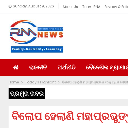
Sunday, August 9, 2026
About Us
Team RNA
Privacy & Poli
ରାଜନୀତି
ଅର୍ଥନୀତି
ବୈଦେଶିକ ବ୍ୟାପା
Home
Today's Highlight
ବିଲୋପ ହେଲାଣି ମହାପ୍ରଭୁଙ୍କର ୧୯ରୁ ଅଧିକ ସେବା!
ପ୍ରମୁଖ ଖବର
ବିଲୋପ ହେଲାଣି ମହାପ୍ରଭୁଙ