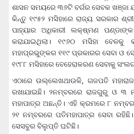
ଶାସନ ସମୟରେ ୩୬ଟି ବର୍ଗର ସେବକ ଖଞ୍ଜା ଯା
କିନ୍ତୁ ୧୯୫୨ ମସିହାରେ ରାଜ୍ୟ ସରକାର ଶ୍ର
ପାହ୍ୟାର ଅଧିକାରୀ ଲକ୍ଷ୍ମଣ ପଣ୍ଡାଙ୍କ ଦ
କରାଯାଇଥିଲା। ୧୯୬୦ ମସିହା ବେଳକୁ କାର
ମହାପ୍ରଭୁଙ୍କର ୧୧୯ ପ୍ରକାରର ସେବା ଓ ସେ
୧୯୮୮ ମସିହାରେ ବେହେରାକରଣ ସେବାକୁ ସଂଲଗ
ଏଠାରେ ଉଲ୍ଲେଖଥାଉକି, ଗଜପତି ମହାରାଜ
ରଖାଯାଇଛି। ୨ନମ୍ବରରେ ରାଜଗୁରୁ ଓ ୩ ନ
ମହାପାତ୍ର ଅଛନ୍ତି। ଏହି କ୍ରମରେ ୮ ନମ୍ବ
୨୧ ନମ୍ବରରେ ପତିମହାପାତ୍ର ସେବା ରହିଛି। 
ସେସବୁର ବିଲୁପ୍ତି ଘଟିଛି।