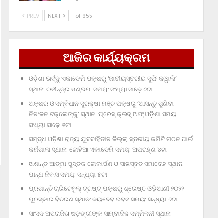
PREV
NEXT
1 of 955
ଆଜିର କାର୍ଯ୍ୟକ୍ରମ
ଓଡ଼ିଶା ଊର୍ଦ୍ଦୁ ଏକାଡେମି ପକ୍ଷରୁ ‘ଜାତୀୟସ୍ତରୀୟ ସୁଫି କୱାଲି’
ସ୍ଥାନ: ରବୀନ୍ଦ୍ର ମଣ୍ଡପ, ସମୟ: ସଂଧ୍ୟା ସାଢ଼େ ୬ଟା
ଅକ୍ଷର ଓ ସମ୍ବିଧାନ ସୁରକ୍ଷା ମଞ୍ଚ ପକ୍ଷରୁ ‘ଆସନ୍ତୁ ଶୁଣିବା
ନିରଂଜନ ଟକ୍‌ଲେଙ୍କୁ’ ସ୍ଥାନ: ପ୍ରେସ୍‌ କ୍ଲବ୍‌ ଅଫ୍‌ ଓଡ଼ିଶା ସମୟ:
ସଂଧ୍ୟା ସାଢ଼େ ୬ଟା
ସମୃଦ୍ଧ ଓଡ଼ିଶା ରାଜ୍ୟ ଯୁବବାହିନୀର ଜିଲ୍ଲା ସ୍ତରୀୟ କମିଟି ଗଠନ ପାଇଁ
କର୍ମଶାଳା ସ୍ଥାନ: ଲୋହିଆ ଏକାଡେମି ସମୟ: ଅପରାହ୍‌ଣ ୪ଟା
ଅଶାନ୍ତ ଆତ୍ମା ପୁସ୍ତକ ଲୋକାର୍ପଣ ଓ ସାରସ୍ବତ ସମାରୋହ ସ୍ଥାନ:
ପାନ୍ଥ ନିବାସ ସମୟ: ସନ୍ଧ୍ୟା ୫ଟା
ପ୍ରଶାନ୍ତି ଚାରିଟେବୁଲ୍‌ ଟ୍ରଷ୍ଟ୍‌ ପକ୍ଷରୁ ଶ୍ରେଷ୍ଠ ଓଡ଼ିଆଣୀ ୨୦୨୨
ପୁରସ୍କାର ବିତରଣ ସ୍ଥାନ: ଜୟଦେବ ଭବନ ସମୟ: ସନ୍ଧ୍ୟା ୬ଟା
ସାଂସଦ ଅପରାଜିତା ଷଡ଼ଙ୍ଗୀଙ୍କ ସାମ୍ବାଦିକ ସମ୍ମିଳନୀ ସ୍ଥାନ: