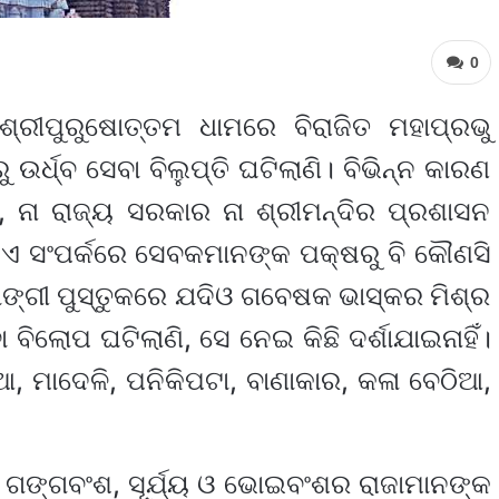
0
୍ରୀପୁରୁଷୋତ୍ତମ ଧାମରେ ବିରାଜିତ ମହାପ୍ରଭୁ
ଉର୍ଧ୍ବ ସେବା ବିଲୁପ୍ତି ଘଟିଲାଣି। ବିଭିନ୍ନ କାରଣ
ଁ, ନା ରାଜ୍ୟ ସରକାର ନା ଶ୍ରୀମନ୍ଦିର ପ୍ରଶାସନ
। ଏ ସଂପର୍କରେ ସେବକମାନଙ୍କ ପକ୍ଷରୁ ବି କୌଣସି
ର୍ମାଙ୍ଗୀ ପୁସ୍ତୁକରେ ଯଦିଓ ଗବେଷକ ଭାସ୍କର ମିଶ୍ର
 ବିଲୋପ ଘଟିଲାଣି, ସେ ନେଇ କିଛି ଦର୍ଶାଯାଇନାହିଁ।
ୁଆ, ମାଦେଳି, ପନିକିପଟା, ବାଣାକାର, କଳା ବେଠିଆ,
 ଗଙ୍ଗବଂଶ, ସୂର୍ଯ୍ୟ ଓ ଭୋଇବଂଶର ରାଜାମାନଙ୍କ