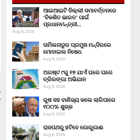
ଆଇଆଇଟି ଦିଲ୍ଲୀ ସମାବର୍ତ୍ତନରେ
‘ବିକଶିତ ଭାରତ’ ପାଇଁ
ପ୍ରଧାନମନ୍ତ୍ରୀ…
Aug 8, 2026
ତାମିଲନାଡୁର ପ୍ରମୁଖ ମନ୍ଦିରରେ
ମୋବାଇଲ ନିଷେଧ
Aug 8, 2026
ଅଗଷ୍ଟ ୯ରୁ ୧୭ ଯାଏଁ ଘରେ ଘରେ
ତ୍ରିରଙ୍ଗା ଅଭିଯାନ
Aug 8, 2026
ରୁଷ ସହ ବାଣିଜ୍ୟ କଲେ ଲାଗିପାରେ
’
୧୦୦% ଶୁଳ୍କ
Aug 8, 2026
ରାଜପଥରୁ ହଟିବେ ଗୋରୁଗାଈ
Aug 8, 2026