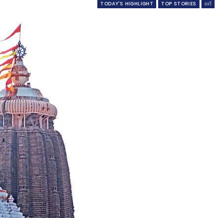
TODAY'S HIGHLIGHT
TOP STORIES
ଧର୍ମ