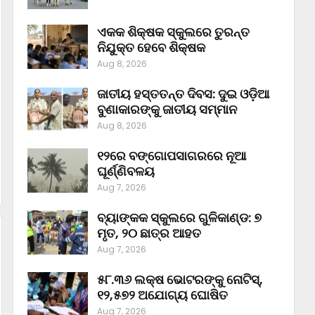
ଏକକ ଶିକ୍ଷକ ସ୍କୁଲରେ ତୁରନ୍ତ
ନିଯୁକ୍ତ ହେବେ ଶିକ୍ଷକ
Aug 8, 2026
ଜାତୀୟ ହସ୍ତତନ୍ତ ଦିବସ: ଦୁଇ ଓଡ଼ିଆ
ବୁଣାକାରଙ୍କୁ ଜାତୀୟ ସମ୍ମାନ
Aug 8, 2026
୧୨ରେ ବଙ୍ଗୋପସାଗରରେ ନୂଆ
ଘୂର୍ଣ୍ଣିବଳୟ
Aug 7, 2026
ବ୍ୟାଙ୍କକ ସ୍କୁଲରେ ଗୁଳିକାଣ୍ଡ: ୭
ମୃତ, ୨୦ ଛାତ୍ର ଆହତ
Aug 7, 2026
୫୮.୩୬ ଲକ୍ଷ ଭୋଟରଙ୍କୁ ନୋଟିସ୍‌,
୧୨,୫୭୨ ଅଯୋଗ୍ୟ ଘୋଷିତ
Aug 7, 2026