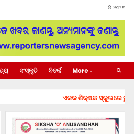
Sign In
ିତ୍ୟ
ସଂସ୍କୃତି
ବିତର୍କ
More
ଏକକ ଶିକ୍ଷକ ସ୍କୁଲରେ ତୁରନ୍ତ ନ