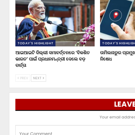
TODAY'S HIGHLIGHT
TODAY'S HIGHLIG
ଆଇଆଇଟି ଦିଲ୍ଲୀ ସମାବର୍ତ୍ତନରେ ‘ବିକଶିତ
ତାମିଲନାଡୁର ପ୍ରମ
ଭାରତ’ ପାଇଁ ପ୍ରଧାନମନ୍ତ୍ରୀ ଦେଲେ ବଡ଼
ନିଷେଧ
ବାର୍ତ୍ତା
PREV
NEXT
LEAVE
Your email address