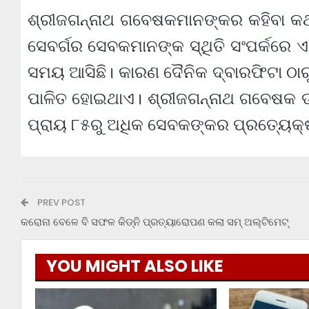
ଶ୍ରୀଜଗନ୍ନାଥ ଗବେଷକମାନଙ୍କର କହିବା କଥା 
ସେବର୍ଗର ସେବକମାନଙ୍କ ସ୍ଥିତି ସଂପର୍କରେ ଏକ
ସମୟ ଆସିଛି। କାରଣ ଦୈନିକ ଦ୍ବାରଫିଟା ଠାରୁ 
ପାଳିତ ହୋଇଥାଏ। ଶ୍ରୀଜଗନ୍ନାଥ ଗବେଷକ 
ପ୍ରାୟ ୮୫ରୁ ଅଧିକ ସେବକଙ୍କର ପ୍ରତ୍ୟେକ୍
PREV POST
କରୋନା ବେଳେ ବି ସଫଳ କିଡ୍‌ନି ପ୍ରତ୍ୟାରୋପଣ କଲା ସମ୍ ଅଲ୍‌ଟିମେଟ୍
YOU MIGHT ALSO LIKE