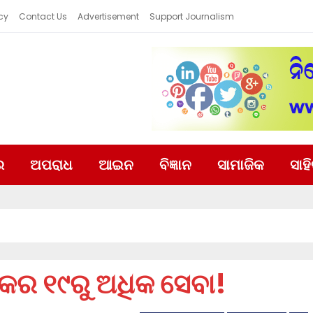
cy
Contact Us
Advertisement
Support Journalism
ର
ଅପରାଧ
ଆଇନ
ବିଜ୍ଞାନ
ସାମାଜିକ
ସାହ
୍କର ୧୯ରୁ ଅଧିକ ସେବା!