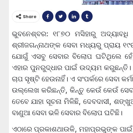
Share
ଭୁବନେଶ୍ବର: ୧୮୭୦ ମସିହାରୁ ଅଦ୍ୟାବଧି ଶ
ଶ୍ରୀଜଗନ୍ନାଥଙ୍କ ସେବା ମଧ୍ୟରୁ ପ୍ରାୟ ୧୯ରୁ 
ଯୋଗୁଁ ଏସବୁ ସେବାର ବିଲୋପ ଘଟିଥିଲେ ହେ
ଏହାର ପୁନରୁଦ୍ଧାର ପାଇଁ ଉଦ୍ୟମ କରୁଛନ୍ତି
ଚାପ ସୃଷ୍ଟି ହେଉନାହିଁ। ଏ ସଂପର୍କରେ ସେବା କ
ଉଲ୍ଲେଖ କରିଛନ୍ତି, କିନ୍ତୁ କେଉଁ କେଉଁ ସେବା
ତେବେ ଯାହା ସୂଚନା ମିଳିଛି, ଦେବଦାସୀ, ଶଙ୍ଖ
ବାଣୁଆ ସେବା ଭଳି ସେବାର ବିଲୋପ ଘଟିଛି।
ଏଠାରେ ପ୍ରକାଶଥାଉକି, ମହାପ୍ରଭୁଙ୍କ ପାଇଁ