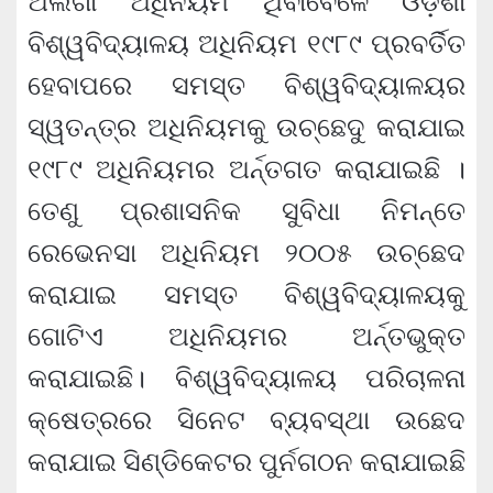
ଅଲଗା ଅଧିନିୟମ ଥିବାବେଳେ ଓଡ଼ିଶା
ବିଶ୍ୱବିଦ୍ୟାଳୟ ଅଧିନିୟମ ୧୯୮୯ ପ୍ରବର୍ତିତ
ହେବାପରେ ସମସ୍ତ ବିଶ୍ୱବିଦ୍ୟାଳୟର
ସ୍ୱତନ୍ତ୍ର ଅଧିନିୟମକୁ ଉଚ୍ଛେଦୁ କରାଯାଇ
୧୯୮୯ ଅଧିନିୟମର ଅର୍ନ୍ତଗତ କରାଯାଇଛି ।
ତେଣୁ ପ୍ରଶାସନିକ ସୁବିଧା ନିମନ୍ତେ
ରେଭେନସା ଅଧିନିୟମ ୨୦୦୫ ଉଚ୍ଛେଦ
କରାଯାଇ ସମସ୍ତ ବିଶ୍ୱବିଦ୍ୟାଳୟକୁ
ଗୋଟିଏ ଅଧିନିୟମର ଅର୍ନ୍ତଭୁକ୍ତ
କରାଯାଇଛି। ବିଶ୍ୱବିଦ୍ୟାଳୟ ପରିଚାଳନା
କ୍ଷେତ୍ରରେ ସିନେଟ ବ୍ୟବସ୍ଥା ଉଛେଦ
କରାଯାଇ ସିଣ୍ଡିକେଟର ପୁର୍ନଗଠନ କରାଯାଇଛି