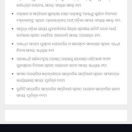
ରବୀନ୍ଦ୍ର ମଣ୍ଡପ, ସମୟ: ସଂଧ୍ୟା ସାଢ଼େ ୬ଟା
ଅକ୍ଷର ଓ ସମ୍ବିଧାନ ସୁରକ୍ଷା ମଞ୍ଚ ପକ୍ଷରୁ ‘ଆସନ୍ତୁ ଶୁଣିବା ନିରଂଜନ
ଟକ୍‌ଲେଙ୍କୁ’ ସ୍ଥାନ: ପ୍ରେସ୍‌ କ୍ଲବ୍‌ ଅଫ୍‌ ଓଡ଼ିଶା ସମୟ: ସଂଧ୍ୟା ସାଢ଼େ ୬ଟା
ସମୃଦ୍ଧ ଓଡ଼ିଶା ରାଜ୍ୟ ଯୁବବାହିନୀର ଜିଲ୍ଲା ସ୍ତରୀୟ କମିଟି ଗଠନ ପାଇଁ
କର୍ମଶାଳା ସ୍ଥାନ: ଲୋହିଆ ଏକାଡେମି ସମୟ: ଅପରାହ୍‌ଣ ୪ଟା
ଅଶାନ୍ତ ଆତ୍ମା ପୁସ୍ତକ ଲୋକାର୍ପଣ ଓ ସାରସ୍ବତ ସମାରୋହ ସ୍ଥାନ: ପାନ୍ଥ
ନିବାସ ସମୟ: ସନ୍ଧ୍ୟା ୫ଟା
ପ୍ରଶାନ୍ତି ଚାରିଟେବୁଲ୍‌ ଟ୍ରଷ୍ଟ୍‌ ପକ୍ଷରୁ ଶ୍ରେଷ୍ଠ ଓଡ଼ିଆଣୀ ୨୦୨୨
ପୁରସ୍କାର ବିତରଣ ସ୍ଥାନ: ଜୟଦେବ ଭବନ ସମୟ: ସନ୍ଧ୍ୟା ୬ଟା
ସାଂସଦ ଅପରାଜିତା ଷଡ଼ଙ୍ଗୀଙ୍କ ସାମ୍ବାଦିକ ସମ୍ମିଳନୀ ସ୍ଥାନ: ସାଂସଦଙ୍କ
କାର୍ଯ୍ୟାଳୟ ସମୟ: ପୂର୍ବାହ୍ନ ୧୧ଟା
ଦୁର୍ନୀତି ସମ୍ପର୍କିତ ସାମ୍ବାଦିକ ସମ୍ମିଳନୀ ସ୍ଥାନ: ଉତ୍କଳ ସାମ୍ବାଦିକ ଭବନ
ସମୟ: ପୂର୍ବାହ୍ନ ୧୧ଟା