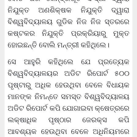
ନିଯୁକ୍ତ ଅଣଶିକ୍ଷକ ନିଯୁକ୍ତି ଦ୍ୱାରା
ବିଶ୍ୱବିଦ୍ୟାଳୟ ଗୁଡିକ ନିଜ ନିଜ ସ୍ତରରେ
କଷ୍ଟକର ନିଯୁକ୍ତି ପ୍ରକ୍ରିୟାରୁ ମୁକ୍ତ
ହୋଇଛନ୍ତି ବୋଲି ମନ୍ତ୍ରୀ କହିଥିଲେ।
ସେ ଆହୁରି କହିଥିଲେ ଯେ ପ୍ରତ୍ୟେକ
ବିଶ୍ୱବିଦ୍ୟାଳୟର ଅଡିଟ ରିପୋର୍ଟ ୫୦୦
ପୃଷ୍ଟାରୁ ଅଧିକ ହେଉଥିବା ବେଳେ ବିଧାୟକ
ମାନଙ୍କ ନିମନ୍ତେ ସମସ୍ତ ବିଶ୍ୱବିଦ୍ୟାଳୟ
ଅଡିଟ ରିପୋର୍ଟ କପି ଯୋଗାଇବା କ୍ଷେତ୍ରରେ
ଲକ୍ଷାଧିକ ପୃଷ୍ଠାର ଜେରକ୍ସ କପି
ଆବଶ୍ୟକ ହେଉଥିବା ବେଳେ ଅଧିନିୟମରେ