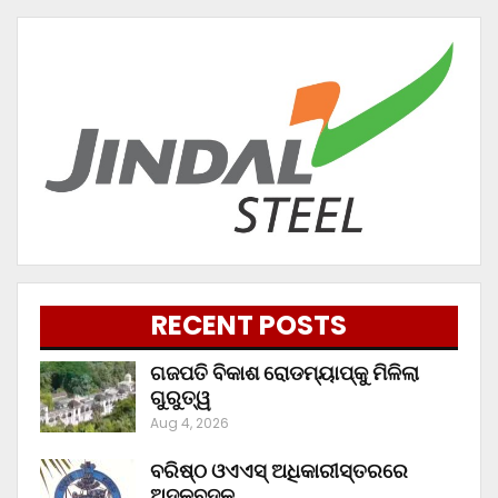
RECENT POSTS
ଗଜପତି ବିକାଶ ରୋଡମ୍ୟାପ୍‌କୁ ମିଳିଲା
ଗୁରୁତ୍ୱ
Aug 4, 2026
ବରିଷ୍ଠ ଓଏଏସ୍‌ ଅଧିକାରୀସ୍ତରରେ
ଅଦଳବଦଳ