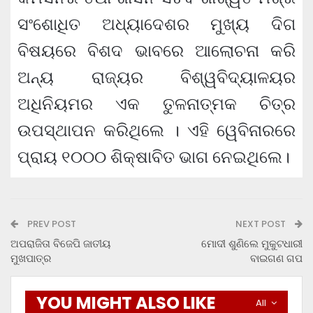
ସଂଶୋଧିତ ଅଧ୍ୟାଦେଶର ମୁଖ୍ୟ ଦିଗ
ବିଷୟରେ ବିଶଦ ଭାବରେ ଆଲୋଚନା କରି
ଅନ୍ୟ ରାଜ୍ୟର ବିଶ୍ୱବିଦ୍ୟାଳୟର
ଅଧିନିୟମର ଏକ ତୁଳନାତ୍ମକ ଚିତ୍ର
ଉପସ୍ଥାପନ କରିଥିଲେ । ଏହି ୱେବିନାରରେ
ପ୍ରାୟ ୧୦୦୦ ଶିକ୍ଷାବିତ ଭାଗ ନେଇଥିଲେ।
PREV POST
NEXT POST
ଅପରାଜିତା ବିଜେପି ଜାତୀୟ
ମୋଦୀ ଶୁଣିଲେ ମୁକୁଟଧାରୀ
ମୁଖପାତ୍ର
ବାଇଗଣ ଗପ
YOU MIGHT ALSO LIKE
All