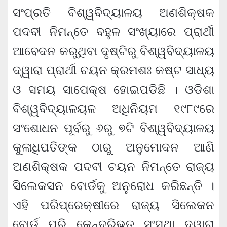
ସଂପ୍ରତି ବିଶ୍ୱବିଦ୍ୟାଳୟ ଅଣଶିକ୍ଷକ
ପଦବୀ ନିମନ୍ତେ ବହୁଳ ସଂଖ୍ୟାରେ ପ୍ରାର୍ଥୀ
ଆବେଦନ କରୁଥିବା ଦୃଷ୍ଟିରୁ ବିଶ୍ୱବିଦ୍ୟାଳୟ
ଦ୍ୱାରା ପ୍ରାର୍ଥୀ ଚୟନ କ୍ରମଶଃ କଷ୍ଟ ସାଧ୍ୟ
ଓ ସମୟ ସାପେକ୍ଷ ହୋଇପଡିଛି । ଓଡିଶା
ବିଶ୍ୱବିଦ୍ୟାଳୟଳ ଅଧିନିୟମ ୧୯୮୯ରେ
ସଂଶୋଧନ ପୂର୍ବରୁ ୬ରୁ ୭ଟି ବିଶ୍ୱବିଦ୍ୟାଳୟ
କୁଳାଧିପତିଙ୍କ ଠାରୁ ଅନୁମୋଦନ ଆଣି
ଅଣଶିକ୍ଷକ ପଦବୀ ଚୟନ ନିମନ୍ତେ ରାଜ୍ୟ
ସିଲେକସନ ବୋର୍ଡକୁ ଅନୁରୋଧ କରିଛନ୍ତି ।
ଏହି ପରିପ୍ରେକ୍ଷୀରେ ରାଜ୍ୟ ସିଲେକନ
ବୋର୍ଡ ପରି କେନ୍ଦ୍ରିଭୂତ ସଂସ୍ଥା ଦ୍ୱାରା