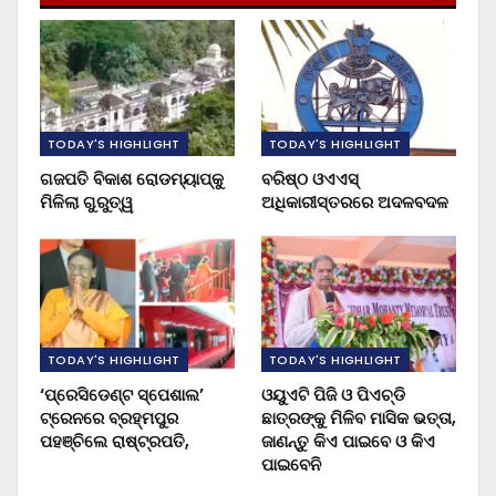
TODAY'S HIGHLIGHT
TODAY'S HIGHLIGHT
ଗଜପତି ବିକାଶ ରୋଡମ୍ୟାପ୍‌କୁ
ବରିଷ୍ଠ ଓଏଏସ୍‌
ମିଳିଲା ଗୁରୁତ୍ୱ
ଅଧିକାରୀସ୍ତରରେ ଅଦଳବଦଳ
TODAY'S HIGHLIGHT
TODAY'S HIGHLIGHT
‘ପ୍ରେସିଡେଣ୍ଟ ସ୍ପେଶାଲ’
ଓୟୁଏଟି ପିଜି ଓ ପିଏଚ୍‌ଡି
ଟ୍ରେନରେ ବ୍ରହ୍ମପୁର
ଛାତ୍ରଙ୍କୁ ମିଳିବ ମାସିକ ଭତ୍ତା,
ପହଞ୍ଚିଲେ ରାଷ୍ଟ୍ରପତି,
ଜାଣନ୍ତୁ କିଏ ପାଇବେ ଓ କିଏ
ପାଇବେନି