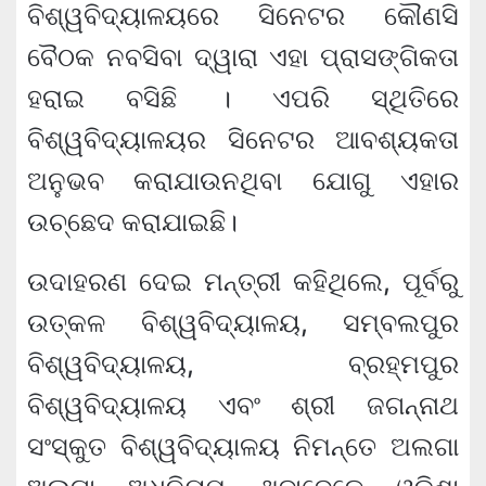
ବିଶ୍ୱବିଦ୍ୟାଳୟରେ ସିନେଟର କୌଣସି
ବୈଠକ ନବସିବା ଦ୍ୱାରା ଏହା ପ୍ରାସଙ୍ଗିକତା
ହରାଇ ବସିଛି । ଏପରି ସ୍ଥିତିରେ
ବିଶ୍ୱବିଦ୍ୟାଳୟର ସିନେଟର ଆବଶ୍ୟକତା
ଅନୁଭବ କରାଯାଉନଥିବା ଯୋଗୁ ଏହାର
ଉଚ୍ଛେଦ କରାଯାଇଛି।
ଉଦାହରଣ ଦେଇ ମନ୍ତ୍ରୀ କହିଥିଲେ, ପୂର୍ବରୁ
ଉତ୍କଳ ବିଶ୍ୱବିଦ୍ୟାଳୟ, ସମ୍ବଲପୁର
ବିଶ୍ୱବିଦ୍ୟାଳୟ, ବ୍ରହ୍ମପୁର
ବିଶ୍ୱବିଦ୍ୟାଳୟ ଏବଂ ଶ୍ରୀ ଜଗନ୍ନାଥ
ସଂସ୍କୁତ ବିଶ୍ୱବିଦ୍ୟାଳୟ ନିମନ୍ତେ ଅଲଗା