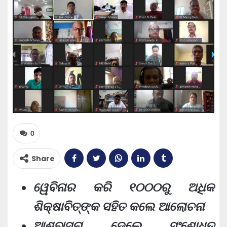
0
Share
ୱେବିନାର କରି ୧୦୦୦ରୁ ଅଧିକ
ଶିକ୍ଷାବିତ୍‌ଙ୍କ ସହିତ କଲେ ଆଲୋଚନା
ଆଶ୍ବାସନା ଦେଲେ ସଂଶୋଧିତ