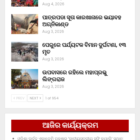
Aug 4, 2026
ପାତ୍ରପଡା ସୂତା କାରଖାନାରେ ଭୟାବହ
ଅଗ୍ନିକାଣ୍ଡ
Aug 3, 2026
ପେରୁରେ ପର୍ଯ୍ୟଟକ ବିମାନ ଦୁର୍ଘଟଣା, ୧୩
ମୃତ
Aug 3, 2026
ଉପବାସରେ ରହିଲେ ମହାପ୍ରଭୁ
ଲିଙ୍ଗରାଜ
Aug 3, 2026
PREV
NEXT
1 of 954
ଆଜିର କାର୍ଯ୍ୟକ୍ରମ
ଓଡ଼ିଶା ଊର୍ଦ୍ଦୁ ଏକାଡେମି ପକ୍ଷରୁ ‘ଜାତୀୟସ୍ତରୀୟ ସୁଫି କୱାଲି’ ସ୍ଥାନ: