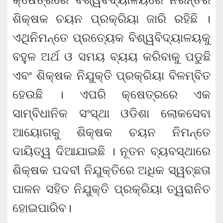
ଶିକ୍ଷକ ଚୟନ ପ୍ରକ୍ରିୟା ଜାରି ରହିଛି ।
ଏଥିନିମନ୍ତେ ପ୍ରତ୍ୟେକ ବିଶ୍ୱବିଦ୍ୟାଳୟକୁ
ବହୁଳ ଅର୍ଥ ଓ ସମୟ ବ୍ୟୟ କରିବାକୁ ପଡୁଛି
ଏବଂ ଶିକ୍ଷକ ନିଯୁକ୍ତି ପ୍ରକ୍ରିୟା ବିଳମ୍ବିତ
ହେଉଛି । ଏପରି କ୍ଷେତ୍ରରେ ଏକ
ସାମ୍ବିଧାନିକ ସଂସ୍ଥା ଓଡିଶା ଲୋକସେବା
ଆୟୋଗକୁ ଶିକ୍ଷକ ଚୟନ ନିମନ୍ତେ
ଦାୟିତ୍ୱ ଦିଆଯାଇଛି । ନୂତନ ବ୍ୟବସ୍ଥାରେ
ଶିକ୍ଷକ ପଦବୀ ନିଯୁକ୍ତିରେ ଅଧିକ ସ୍ୱଚ୍ଛତା
ପାଳନ ସହିତ ନିଯୁକ୍ତି ପ୍ରକ୍ରିୟା ତ୍ୱରାନିତ
ହୋଇପାରିବ।