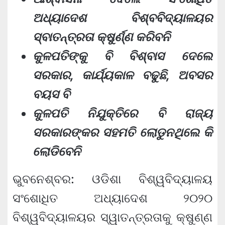
ଅଧ୍ୟାଦେଶ ବିଶ୍ବବିଦ୍ୟାଳୟର
ସ୍ବାତନ୍ତ୍ରତା କ୍ଷୁର୍ଣ୍ଣ କରିବନି
କୁଳପତିଙ୍କୁ ବି ବିଶ୍ବାସ ଦେଲେ
ସରକାର, କାର୍ଯ୍ୟକାଳ ବଢୁଛି, ଅବସର
ବୟସ ବି
କୁଳପତି ନିଯୁକ୍ତିରେ ବି ରାଜ୍ୟ
ସରକାରଙ୍କର ସହମତି ଲୋଡୁନଥିଲେ କି
ଲୋଡିବେନି
ଭୁବନେଶ୍ବର: ଓଡିଶା ବିଶ୍ୱବିଦ୍ୟାଳୟ
ସଂଶୋଧିତ ଅଧ୍ୟାଦେଶ ୨୦୨୦
ବିଶ୍ୱବିଦ୍ୟାଳୟର ସ୍ୱାତନ୍ତ୍ରତାକୁ କ୍ଷୁଣ୍ଣ