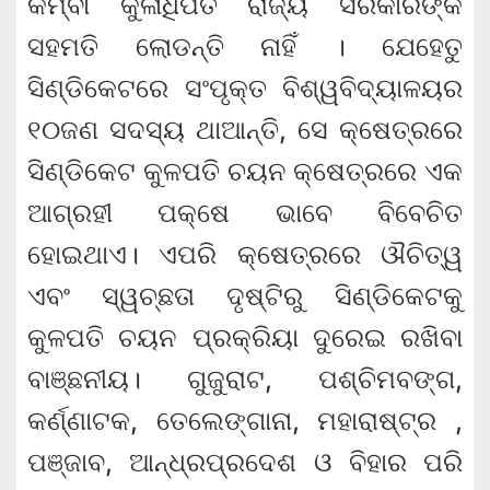
କିମ୍ବା କୁଳାଧିପତି ରାଜ୍ୟ ସରକାରଙ୍କ
ସହମତି ଲୋଡନ୍ତି ନାହିଁ । ଯେହେତୁ
ସିଣ୍ଡିକେଟରେ ସଂପୃକ୍ତ ବିଶ୍ୱବିଦ୍ୟାଳୟର
୧୦ଜଣ ସଦସ୍ୟ ଥାଆନ୍ତି, ସେ କ୍ଷେତ୍ରରେ
ସିଣ୍ଡିକେଟ କୁଳପତି ଚୟନ କ୍ଷେତ୍ରରେ ଏକ
ଆଗ୍ରହୀ ପକ୍ଷେ ଭାବେ ବିବେଚିତ
ହୋଇଥାଏ। ଏପରି କ୍ଷେତ୍ରରେ ଔଚିତ୍ୱ
ଏବଂ ସ୍ୱଚ୍ଛତା ଦୃଷ୍ଟିରୁ ସିଣ୍ଡିକେଟକୁ
କୁଳପତି ଚୟନ ପ୍ରକ୍ରିୟା ଦୁରେଇ ରଖିବା
ବାଞ୍ଛନୀୟ। ଗୁଜୁରାଟ, ପଶ୍ଚିମବଙ୍ଗ,
କର୍ଣ୍ଣାଟକ, ତେଲେଙ୍ଗାନା, ମହାରାଷ୍ଟ୍ର ,
ପଞ୍ଜାବ, ଆନ୍ଧ୍ରପ୍ରଦେଶ ଓ ବିହାର ପରି