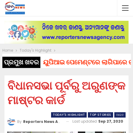
Home
Today's Highlight
ପ୍ରମୁଖ ଖବର
ୟୁପିଆଇ ପେମେଣ୍ଟରେ ଲାଗିପାରେ ଚାର୍ଜ, ସ
ବିଧାନସଭା ପୂର୍ବରୁ ଅରୁଣଙ୍କ
ମାଷ୍ଟର କାର୍ଡ
TODAY'S HIGHLIGHT
TOP STORIES
ଆଇନ
Last updated
Sep 27, 2020
By
Reporters News Agency