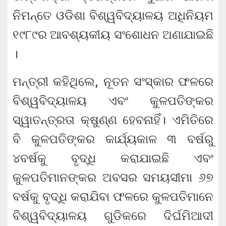
ନିମନ୍ତେ ଓଡିଶା ବିଶ୍ୱବିଦ୍ୟାଳୟ ଅଧିନିୟମ
୧୯୮୯ର ଆବଶ୍ୟକୀୟ ସଂଶୋଧନ ଅଣାଯାଇଛି
।
ମନ୍ତ୍ରୀ କହିଥିଲେ, ନୂତନ ସଂସ୍କାର ଫଳରେ
ବିଶ୍ୱବିଦ୍ୟାଳୟ ଏବଂ କୁଳପତିଙ୍କର
ସ୍ୱାତନ୍ତ୍ରତା କ୍ଷୁଣ୍ଣ ହେବନାହିଁ। ଏମିତିରେ
ବି କୁଳପତିଙ୍କର କାର୍ଯ୍ୟକାଳ ୩ ବର୍ଷରୁ
୪ବର୍ଷକୁ ବୃଦ୍ଧି କରାଯାଇଛି ଏବଂ
କୁଳପତିମାନଙ୍କର ଅବସର ସମୟସୀମା ୬୭
ବର୍ଷକୁ ବୃଦ୍ଧି କରାଯିବା ଫଳରେ କୁଳପତିମାନେ
ବିଶ୍ୱବିଦ୍ୟାଳୟ ଗୁଡିକରେ ଦିର୍ଘମିଆଦୀ