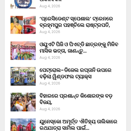
Aug 4, 2026
‘ପ୍ରେସିଡେଣ୍ଟ ସ୍ପେଶାଲ’ ଟ୍ରେନରେ
ବ୍ରହ୍ମପୁର ପହଞ୍ଚିଲେ ରାଷ୍ଟ୍ରପତି,
Aug 4, 2026
ଓୟୁଏଟି ପିଜି ଓ ପିଏଚ୍‌ଡି ଛାତ୍ରଙ୍କୁ ମିଳିବ
ମାସିକ ଭତ୍ତା, ଜାଣନ୍ତୁ…
Aug 4, 2026
ପେଟ୍ରୋଲ-ଡିଜେଲ ରପ୍ତାନି ଉପରେ
ବଢ଼ିଲା ୱିଣ୍ଡଫଲ ଟ୍ୟାକ୍ସ
Aug 4, 2026
ବିହାରରେ ପ୍ରଶାନ୍ତ କିଶୋରଙ୍କ ବଡ଼
ବିଜୟ,
Aug 4, 2026
ୟୁନେସ୍କୋ ଅମୂର୍ତ୍ତ ଐତିହ୍ୟ ତାଲିକାରେ
ରଥଯାତ୍ରା ସାମିଲ ପାଇଁ…