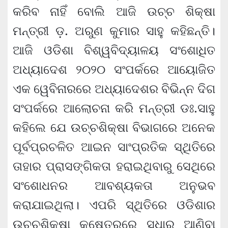
କରିବ ନାହିଁ ବୋଲି ଆଜି ଉଚ୍ଚ ଶିକ୍ଷା
ମନ୍ତ୍ରୀ ଡ଼. ଅରୁଣ କୁମାର ସାହୁ କହିଛନ୍ତି।
ଆଜି ଓଡିଶା ବିଶ୍ୱବିଦ୍ୟାଳୟ ସଂଶୋଧିତ
ଅଧ୍ୟାଦେଶ ୨୦୨୦ ସଂପର୍କରେ ଆୟୋଜିତ
ଏକ ୱେବିନାରରେ ଅଧ୍ୟାଦେଶର ବିଭିନ୍ନ ଦିଗ
ସଂପର୍କରେ ଆଲୋଚନା କରି ମନ୍ତ୍ରୀ ଡଃ.ସାହୁ
କହିଲେ ଯେ ଉଚ୍ଚଶିକ୍ଷା ବିଭାଗରେ ଅନେକ
ପୂର୍ବପ୍ରଚଳିତ ଆଇନ ସାଂପ୍ରତିକ ସ୍ଥିତିରେ
ତାହାର ପ୍ରାସଙ୍ଗିକତା ହରାଇଥିବାରୁ ସେଥିରେ
ସଂଶୋଧନର ଆବଶ୍ୟକତା ଅନୁଭବ
କରାଯାଇଥିଲା। ଏପରି ସ୍ଥିତିରେ ଓଡିଶାର
ଉଚ୍ଚଶିକ୍ଷା କ୍ଷେତ୍ରରେ ସୁଧାର ଆଣିବା