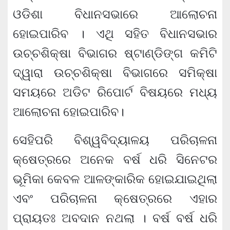
ଓଡିଶା ବିଧାନସଭାରେ ଆଲୋଚନା
ହୋଇପାରିବ । ଏଥି ସହିତ ବିଧାନସଭାର
ଉଚ୍ଚଶିକ୍ଷା ବିଭାଗର ଷ୍ଟାଣ୍ଡିଙ୍ଗ କମିଟି
ଦ୍ୱାରା ଉଚ୍ଚଶିକ୍ଷା ବିଭାଗରେ ସମିକ୍ଷା
ସମୟରେ ଅଡିଟ ରିପୋର୍ଟ ବିଷୟରେ ମଧ୍ୟ
ଆଲୋଚନା ହୋଇପାରିବ।
ସେହିପରି ବିଶ୍ୱବିଦ୍ୟାଳୟ ପରିଚାଳନା
କ୍ଷେତ୍ରରେ ଅନେକ ବର୍ଷ ଧରି ସିନେଟର
ଭୂମିକା କେବଳ ଆଳଙ୍କାରିକ ହୋଇଯାଇଥିଲା
ଏବଂ ପରିଚାଳନା କ୍ଷେତ୍ରରେ ଏହାର
ପ୍ରାୟତଃ ଅବଦାନ ନଥଲା । ବର୍ଷ ବର୍ଷ ଧରି