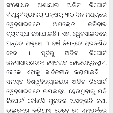
ସଂଶୋଧନ ଅଣାଯାଇ ଅଡିଟ ରିପୋର୍ଟ
ବିଶ୍ୱବିଦ୍ୟାଳୟ ପକ୍ଷରୁ ୩୦ ଦିନ ମଧ୍ୟରେ
ୱେବସାଇଟରେ ଅପଲୋଡ କରିବାର
ବ୍ୟବସ୍ଥା ରଖାଯାଇଛି। ଏହା ୱେବସାଇଡରେ
ଅନ୍ତତ ପକ୍ଷେ ୩ ବର୍ଷ ନିମନ୍ତେ ପ୍ରଦର୍ଶିତ
ହେବ । ପୂର୍ବରୁ ଅଡିଟ ରିପୋର୍ଟ
ଜନସାଧାରଣଙ୍କ ହସ୍ତଗତ ହୋଇପାରୁନଥିବା
ବେଳେ ଏହାକୁ ସାର୍ବଜନୀନ କରାଯାଇଛି ।
ସମସ୍ତ ବିଶ୍ୱବିଦ୍ୟାଳୟର ଅଡିଟ ରିପୋର୍ଟ
ୱେବସାଇଟରେ ଉପଲବ୍ଧ ହେଉଥିବାରୁ ଯଦି
ରିପୋର୍ଟ କୌଣସି ଗୁରତର ଅସଙ୍ଗତି କଥା
ଉଲ୍ଲେଖ କରିଥାଏ ତେବେ ସେ ସମ୍ପର୍କରେ