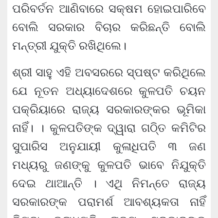
ପରିବର୍ତନ ଆଣିବାରେ ସକ୍ଷମ ହୋଇପାରିବେ
ବୋଲି ସରକାର ବିଚାର କରିଛନ୍ତି ବୋଲି
ମନ୍ତ୍ରୀ ଯୁକ୍ତି ରଖିଥିଲେ।
ଶ୍ରୀ ସାହୁ ଏହି ଅବସରରେ ସ୍ପଷ୍ଟ କରିଥିଲେ
ଯେ ନୂତନ ଅଧ୍ୟାଦେଶରେ କୁଳପତି ଚୟନ
ପକ୍ରିୟାରେ ରାଜ୍ୟ ସରକାରଙ୍କର ଭୂମିକା
ନାହିଁ। । କୁଳପତିଙ୍କ ଦ୍ୱାରା ଗଠି୍‌ତ କମିଟିର
ସୁପାରିସ ଅନୁଯାୟୀ କୁଳାଧିପତି ୩ ଜଣ
ମଧ୍ୟରୁ ଜଣଙ୍କୁ କୁଳପତି ଭାବେ ନିଯୁକ୍ତି
ଦେଇ ଥାଆନ୍ତି । ଏଥି ନିମନ୍ତେ ରାଜ୍ୟ
ସରକାରଙ୍କ ପରାମର୍ଶ ଆବଶ୍ୟକତା ନାହିଁ