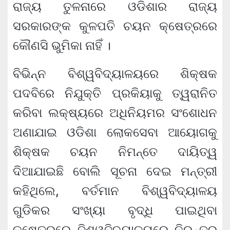
ରାଜ୍ୟ ତୁଳନାରେ ଓଡିଶାର ରାଜ୍ୟ
ସରକାରଙ୍କ କୁଳପତି ଚୟନ କ୍ଷେତ୍ରରେ
କୌଣସି ଭୁମିକା ନାହିଁ ।
ବିଭିନ୍ନ ବିଶ୍ୱବିଦ୍ୟାଳୟରେ ଶିକ୍ଷକ
ପଦବିରେ ନିଯୁକ୍ତି ପ୍ରକିୟାକୁ ତ୍ୱରାନିତ
କରିବା ଲକ୍ଷ୍ୟରେ ଅଧିନିୟମର ସଂଶୋଧନ
ଅଣାଯାଇ ଓଡିଶା ଲୋକସେବା ଆୟୋଗକୁ
ଶିକ୍ଷକ ଚୟନ ନିମନ୍ତେ ଦାୟିତ୍ୱ
ଦିଆଯାଇଛି ବୋଲି ସୂଚନା ଦେଇ ମନ୍ତ୍ରୀ
କହିଥିଲେ, ବର୍ତମାନ ବିଶ୍ୱବିଦ୍ୟାଳୟ
ଗୁଡିକର ସଂଖ୍ୟା ବୃଦ୍ଧି ପାଇଥିବା
କ୍ଷେତ୍ରରେ ବିଶ୍ୱବିଦ୍ୟାଳୟରେ ନିରନ୍ତର