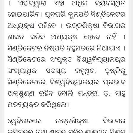
। ଏହାଦ୍ୱାରା ଏହା ଅଧିକ ବ୍ୟବସ୍ଥିତ
ହୋଇପାରିବ। ପୂବପରି କୁଳପତି ସିଣ୍ଡିକେଟର
ଅଧ୍ୟକ୍ଷ ରହିବେ । ଉଚ୍ଚଶିକ୍ଷା ବିଭାଗର
ଶାସନ ସଚିବ ଅଧ୍ୟକ୍ଷ ହେବେ ନାହିଁ ।
ସିଣ୍ଡିକେଟର ନିଷ୍ପତି ବହୁମତରେ ନିଆଯାଏ ।
ସିଣ୍ଡିକେଟରେ ସଂପୃକ୍ତ ବିଶ୍ୱବିଦ୍ୟାଳୟର
ସଂଖ୍ୟାଧିକ ସଦସ୍ୟ ରହୁଥିବା ଦୃଷ୍ଟିରୁ
ସିଣ୍ଡିକେଟରେ ବିଶ୍ୱବିଦ୍ୟାଳୟର ପ୍ରଭାବ
ଅକ୍ଷୁଣ୍ଣ ରହିବ ବୋଲି ମନ୍ତ୍ରୀ ଡ଼. ସାହୁ
ମତବ୍ୟକ୍ତ କରିଥିଲେ।
ୱେବିନାରରେ ଉଚ୍ଚଶିକ୍ଷା ବିଭାଗର
କମିସନର ତଥା ଶାସନ ସଚିବ ଶାଶ୍ୱତ ମିଶ୍ର