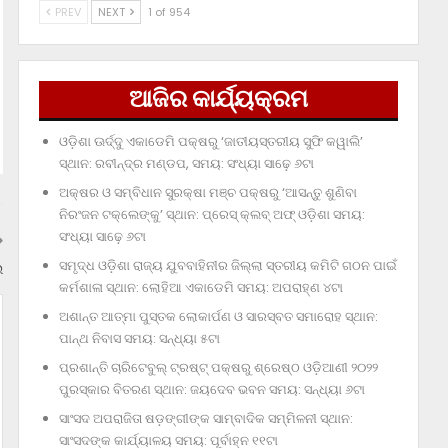
PREV
NEXT
1 of 954
ଆଜିର କାର୍ଯ୍ୟକ୍ରମ
ଓଡ଼ିଶା ଊର୍ଦ୍ଦୁ ଏକାଡେମି ପକ୍ଷରୁ ‘ଜାତୀୟସ୍ତରୀୟ ସୁଫି କୱାଲି’
ସ୍ଥାନ: ରବୀନ୍ଦ୍ର ମଣ୍ଡପ, ସମୟ: ସଂଧ୍ୟା ସାଢ଼େ ୬ଟା
ଅକ୍ଷର ଓ ସମ୍ବିଧାନ ସୁରକ୍ଷା ମଞ୍ଚ ପକ୍ଷରୁ ‘ଆସନ୍ତୁ ଶୁଣିବା
ନିରଂଜନ ଟକ୍‌ଲେଙ୍କୁ’ ସ୍ଥାନ: ପ୍ରେସ୍‌ କ୍ଲବ୍‌ ଅଫ୍‌ ଓଡ଼ିଶା ସମୟ:
ସଂଧ୍ୟା ସାଢ଼େ ୬ଟା
ସମୃଦ୍ଧ ଓଡ଼ିଶା ରାଜ୍ୟ ଯୁବବାହିନୀର ଜିଲ୍ଲା ସ୍ତରୀୟ କମିଟି ଗଠନ ପାଇଁ
ଇ
କର୍ମଶାଳା ସ୍ଥାନ: ଲୋହିଆ ଏକାଡେମି ସମୟ: ଅପରାହ୍‌ଣ ୪ଟା
ଅଶାନ୍ତ ଆତ୍ମା ପୁସ୍ତକ ଲୋକାର୍ପଣ ଓ ସାରସ୍ବତ ସମାରୋହ ସ୍ଥାନ:
ପାନ୍ଥ ନିବାସ ସମୟ: ସନ୍ଧ୍ୟା ୫ଟା
ପ୍ରଶାନ୍ତି ଚାରିଟେବୁଲ୍‌ ଟ୍ରଷ୍ଟ୍‌ ପକ୍ଷରୁ ଶ୍ରେଷ୍ଠ ଓଡ଼ିଆଣୀ ୨୦୨୨
ପୁରସ୍କାର ବିତରଣ ସ୍ଥାନ: ଜୟଦେବ ଭବନ ସମୟ: ସନ୍ଧ୍ୟା ୬ଟା
ସାଂସଦ ଅପରାଜିତା ଷଡ଼ଙ୍ଗୀଙ୍କ ସାମ୍ବାଦିକ ସମ୍ମିଳନୀ ସ୍ଥାନ:
ସାଂସଦଙ୍କ କାର୍ଯ୍ୟାଳୟ ସମୟ: ପୂର୍ବାହ୍ନ ୧୧ଟା