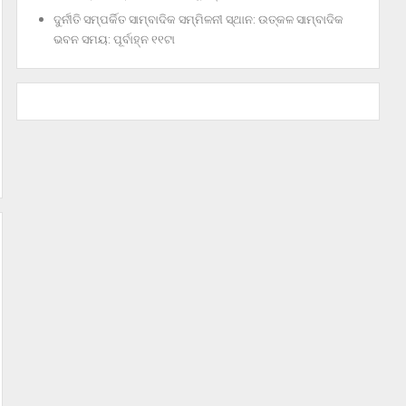
ଦୁର୍ନୀତି ସମ୍ପର୍କିତ ସାମ୍ବାଦିକ ସମ୍ମିଳନୀ ସ୍ଥାନ: ଉତ୍କଳ ସାମ୍ବାଦିକ
ଭବନ ସମୟ: ପୂର୍ବାହ୍ନ ୧୧ଟା