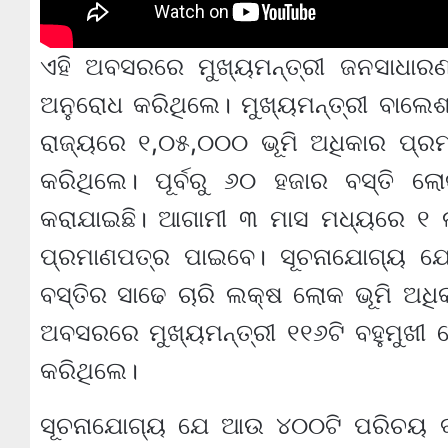
ଏହି ଅବସରରେ ମୁଖ୍ୟମନ୍ତ୍ରୀ ଜନସାଧାରଣ
ଅନୁରୋଧ କରିଥିଲେ। ମୁଖ୍ୟମନ୍ତ୍ରୀ ବାଲେଶ
ରାଜ୍ୟରେ ୧,୦୫,୦୦୦ ଭୂମି ଅଧିକାର ପ୍ର
କରିଥିଲେ। ପୂର୍ବରୁ ୬୦ ହଜାର ବସ୍ତି ଲ
କରାଯାଇଛି। ଆଗାମୀ ୩ ମାସ ମଧ୍ୟରେ ୧ 
ପ୍ରମାଣପତ୍ର ପାଇବେ। ସୂଚନାଯୋଗ୍ୟ ଯେ
ବସ୍ତିର ସାଢେ ଚାରି ଲକ୍ଷ ଲୋକ ଭୂମି ଅଧି
ଅବସରରେ ମୁଖ୍ୟମନ୍ତ୍ରୀ ୧୧୬ଟି ବହୁମୁଖୀ 
କରିଥିଲେ।
ସୂଚନାଯୋଗ୍ୟ ଯେ ଆଉ ୪୦୦ଟି ପରିଚୟ ବହୁମୁ