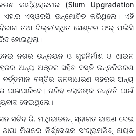
ୀକରଣ କାର୍ଯ୍ୟକ୍ରମର (Slum Upgradation
 ଏହାର ଏସ୍ଓରପି ଉନ୍ମୋଚିତ କରିଥିଲେ। ଏହି
ଭାଗ ତଥା ଦିଲ୍ଲୀସ୍ଥିତ ସେଣ୍ଟର ଫର୍ ପଲିସି
ଷରିତ ହୋଇଥିଲା।
 ଦେଇ ନଗର ଉନ୍ନୟନ ଓ ଗୃହନିର୍ମାଣ ଓ ଆଇନ
 ସହରର ଅନ୍ୟ ଅଞ୍ଚଳ ସହିତ ବସ୍ତି ଉନ୍ନତିକରଣ
। ବର୍ତ୍ତମାନ ବସ୍ତିର ଜନସାଧାରଣ ସହରର ଅନ୍ୟ
ାର ପାଇପାରିବେ। ଗରିବ ଲୋକଙ୍କ ଉନ୍ନତି ପାଇଁ
ଧନ୍ୟବାଦ ଦେଇଥିଲେ।
ନ ସଚିବ ଜି. ମାଥିଭାତନନ୍ ସ୍ବାଗତ ଭାଷଣ ଦେଇ
ଜାଗା ମିଶନର ନିର୍ଦ୍ଦେଶକ ସଂଗ୍ରାମଜିତ୍‌ ନାୟକ