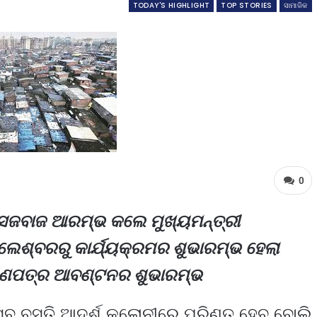
TODAY'S HIGHLIGHT
TOP STORIES
ସାମାଜିକ
0
ଁ ସଜବାଜ ଆରମ୍ଭ କଲେ ମୁଖ୍ୟମନ୍ତ୍ରୀ
ଲେଶ୍ବରରୁ କାର୍ଯ୍ୟକ୍ରମର ଶୁଭାରମ୍ଭ ହେଲା
ମାଣପତ୍ର ଆବଣ୍ଟନର ଶୁଭାରମ୍ଭ
 ସବୁ ବସ୍ତି ଆଦର୍ଶ କଲୋନୀରେ ପରିଣତ ହେବ ବୋଲି