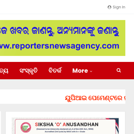
Sign In
ିତ୍ୟ
ସଂସ୍କୃତି
ବିତର୍କ
More
ୟୁପିଆଇ ପେମେଣ୍ଟରେ ଲାଗିପାରେ 