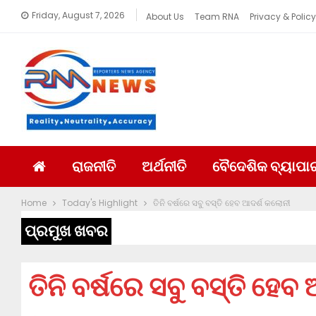
Friday, August 7, 2026
About Us
Team RNA
Privacy & Policy
ରାଜନୀତି
ଅର୍ଥନୀତି
ବୈଦେଶିକ ବ୍ୟାପା
Home
Today's Highlight
ତିନି ବର୍ଷରେ ସବୁ ବସ୍ତି ହେବ ଆଦର୍ଶ କଲୋନୀ
ପ୍ରମୁଖ ଖବର
ତିନି ବର୍ଷରେ ସବୁ ବସ୍ତି ହେବ