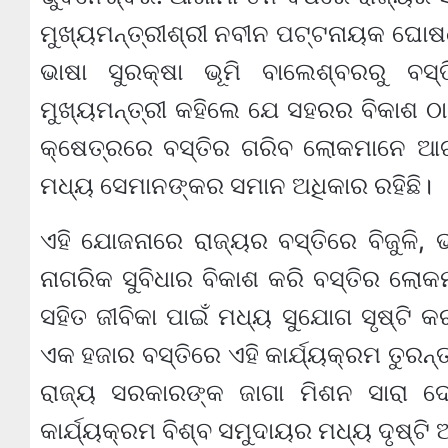
ମୁଖ୍ୟମନ୍ତ୍ରୀଶ୍ରୀ ନବୀନ ପଟ୍ଟନାୟକ ଘୋଷ
ଭାଷା ସୁରକ୍ଷା ଭୂମି ବାଲେଶ୍ବରରୁ ବ
ମୁଖ୍ୟମନ୍ତ୍ରୀ କହିଲେ ଯେ ସହରର ବିକାଶ ଠ
କ୍ଷେତ୍ରରେ ବସ୍ତିର ଗରିବ ଲୋକମାନେ ଆଗ
ମଧ୍ୟ ସେମାନଙ୍କର ସମାନ ଅଧିକାର ରହିଛି।
ଏହି ଯୋଜନାରେ ରାଜ୍ୟର ବସ୍ତିରେ ବିଜୁଳି, ଭ
ନାଗରିକ ସୁବିଧାର ବିକାଶ କରି ବସ୍ତିର ଲୋ
ସହିତ ଜୀବିକା ପାଇଁ ମଧ୍ୟ ସୁଯୋଗ ସୃଷ୍ଟି କ
ଏକ ହଜାର ବସ୍ତିରେ ଏହି କାର୍ଯ୍ୟକ୍ରମ ତୁରନ
ରାଜ୍ୟ ସରକାରଙ୍କ ଜାଗା ମିଶନ ସାରା ଦେଶ
କାର୍ଯ୍ୟକ୍ରମ ବିଶ୍ବ ସମୁଦାୟର ମଧ୍ୟ ଦୃଷ୍ଟି 