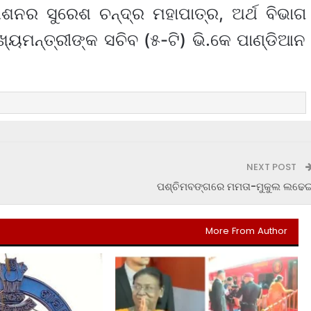
ଶନର ସୁରେଶ ଚନ୍ଦ୍ର ମହାପାତ୍ର, ଅର୍ଥ ବିଭାଗ
୍ୟମନ୍ତ୍ରୀଙ୍କ ସଚିବ (୫-ଟି) ଭି.କେ ପାଣ୍ଡିଆନ
NEXT POST
ପଶ୍ଚିମବଙ୍ଗରେ ମମତା-ମୁକୁଲ ଲଢେ
More From Author