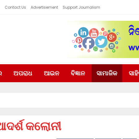
Contact Us
Advertisement
Support Journalism
ର
ଅପରାଧ
ଆଇନ
ବିଜ୍ଞାନ
ସାମାଜିକ
ସାହ
 ଆଦର୍ଶ କଲୋନୀ