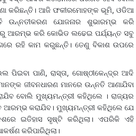
ଣା କରିଛନ୍ତି। ଆଜି ଫକୀରମୋହଙ୍କ ଭୂମି, ଓଡିଆ
ସ୍ତି ଉନ୍ନତୀକରଣ ଯୋଜନାର ଶୁଭାରମ୍ଭ କରି
ାରୁ ଆରମ୍ଭ କରି କୋଭିଡ ଲଢେଇ ପର୍ଯ୍ୟନ୍ତ ସବୁ
ରେ ରହି କାମ କରୁଛନ୍ତି। ତେଣୁ ବିକାଶ ଉପରେ
ଲ ପିଇବା ପାଣି, ରାସ୍ତା, ଗୋଷ୍ଠୀକେନ୍ଦ୍ର ଆଦି
କମାନଙ୍କ ଜୀବନଧାରଣ ମାନରେ ଉନ୍ନତି ଆଣାଯିବା
ରାଯିବ ବୋଲି ମୁଖ୍ୟମନ୍ତ୍ରୀ କହିଥିଲେ । ରାଜ୍ୟର
୍ତ ଆରମ୍ଭ କରାଯିବ। ମୁଖ୍ୟମନ୍ତ୍ରୀ କହିଥିଲେ ଯେ
ରେ ଇତିହାସ ସୃଷ୍ଟି କରିଥିଲା। ଏପରିକି ଏହି
ଆକର୍ଷଣ କରିପାରିଥିଲା।