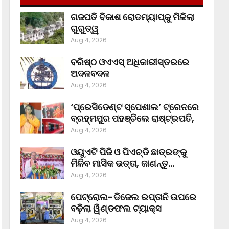
ଗଜପତି ବିକାଶ ରୋଡମ୍ୟାପ୍‌କୁ ମିଳିଲା
ଗୁରୁତ୍ୱ
Aug 4, 2026
ବରିଷ୍ଠ ଓଏଏସ୍‌ ଅଧିକାରୀସ୍ତରରେ
ଅଦଳବଦଳ
Aug 4, 2026
‘ପ୍ରେସିଡେଣ୍ଟ ସ୍ପେଶାଲ’ ଟ୍ରେନରେ
ବ୍ରହ୍ମପୁର ପହଞ୍ଚିଲେ ରାଷ୍ଟ୍ରପତି,
Aug 4, 2026
ଓୟୁଏଟି ପିଜି ଓ ପିଏଚ୍‌ଡି ଛାତ୍ରଙ୍କୁ
ମିଳିବ ମାସିକ ଭତ୍ତା, ଜାଣନ୍ତୁ…
Aug 4, 2026
ପେଟ୍ରୋଲ-ଡିଜେଲ ରପ୍ତାନି ଉପରେ
ବଢ଼ିଲା ୱିଣ୍ଡଫଲ ଟ୍ୟାକ୍ସ
Aug 4, 2026