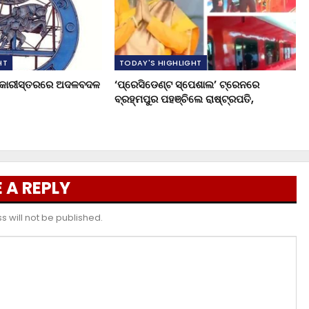
HT
TODAY'S HIGHLIGHT
ଧିକାରୀସ୍ତରରେ ଅଦଳବଦଳ
‘ପ୍ରେସିଡେଣ୍ଟ ସ୍ପେଶାଲ’ ଟ୍ରେନରେ
ବ୍ରହ୍ମପୁର ପହଞ୍ଚିଲେ ରାଷ୍ଟ୍ରପତି,
 A REPLY
 will not be published.