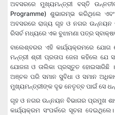
ଅବସରରେ ମୁଖ୍ୟମନ୍ତ୍ରୀ ବସ୍ତି ଉନ୍ନତ
Programme) ଶୁଭାରମ୍ଭ କରିଥିଲେ ଏବଂ
ଅବସରରେ ରାଜ୍ୟ ଗୃହ ଓ ନଗର ଉନ୍ନୟନ ବି
ରିସର୍ଚ ମଧ୍ୟରେ ଏକ ବୁଝାମଣା ପତ୍ର ସ୍ବାକ୍
ବାଲେଶ୍ବରର ଏହି କାର୍ଯ୍ୟକ୍ରମରେ ଯୋଗ
ମନ୍ତ୍ରୀ ଶ୍ରୀ ପ୍ରତାପ ଜେନା କହିଲେ ଯେ
ଯୋଜନା ଓ ତାଲିକା ପ୍ରସ୍ତୁତ ହୋଇସାରିଛି 
ଅଞ୍ଚଳ ପରି ସମାନ ସୁବିଧା ଓ ସମାନ ଅଧିକ
ମୁଖ୍ୟମନ୍ତ୍ରୀଙ୍କ ଦୃଢ ନେତୃତ୍ବ ପାଇଁ ସେ 
ଗୃହ ଓ ନଗର ଉନ୍ନୟନ ବିଭାଗର ପ୍ରମୁଖ ଶାସ
କାର୍ଯ୍ୟକ୍ରମ ସଂପର୍କରେ ସୂଚନା ଦେଇଥିଲେ। 