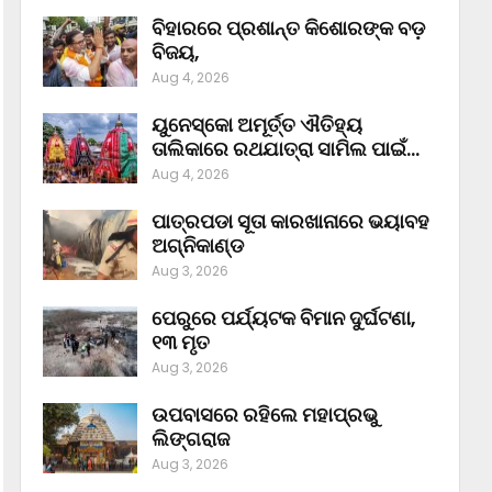
ବିହାରରେ ପ୍ରଶାନ୍ତ କିଶୋରଙ୍କ ବଡ଼
ବିଜୟ,
Aug 4, 2026
ୟୁନେସ୍କୋ ଅମୂର୍ତ୍ତ ଐତିହ୍ୟ
ତାଲିକାରେ ରଥଯାତ୍ରା ସାମିଲ ପାଇଁ…
Aug 4, 2026
ପାତ୍ରପଡା ସୂତା କାରଖାନାରେ ଭୟାବହ
ଅଗ୍ନିକାଣ୍ଡ
Aug 3, 2026
ପେରୁରେ ପର୍ଯ୍ୟଟକ ବିମାନ ଦୁର୍ଘଟଣା,
୧୩ ମୃତ
Aug 3, 2026
ଉପବାସରେ ରହିଲେ ମହାପ୍ରଭୁ
ଲିଙ୍ଗରାଜ
Aug 3, 2026