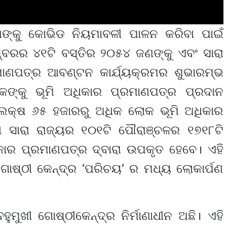
ଙ୍କୁ କୋଭିଡ ନିୟମାବଳୀ ପାଳନ କରିବା ପାଇଁ
୍ବରର ୪୧ଟି ବସ୍ତିର ୨୦୫୪ ଜଣଙ୍କୁ ଏବଂ ସାରା
ମାଣପତ୍ର ଆବଣ୍ଟନ କାର୍ଯ୍ୟକ୍ରମର ଶୁଭାରମ୍ଭ
ୋକଙ୍କୁ ଭୂମି ଅଧିକାର ପ୍ରମାଣପତ୍ର ପ୍ରଦାନ
ଲକ୍ଷ ୬୫ ହଜାରରୁ ଅଧିକ ଲୋକ ଭୂମି ଅଧିକାର
 ସାରା ରାଜ୍ୟର ୧୦୧ଟି ପୌରାଞ୍ଚଳର ୧୭୧୮ଟି
କାର ପ୍ରମାଣପତ୍ର ଦ୍ବାରା ଉପକୃତ ହେବେ। ଏହି
ଗୋଷ୍ଠୀ କେନ୍ଦ୍ର ‘ପରିଚୟ’ ର ମଧ୍ୟ ଲୋକାର୍ପଣ
ଖୀ ଗୋଷ୍ଠୀକେନ୍ଦ୍ର ନିର୍ମାଣାଧୀନ ଅଛି। ଏହି