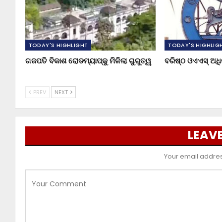
TODAY'S HIGHLIGHT
TODAY'S HIGHLIG
ଗଜପତି ବିକାଶ ରୋଡମ୍ୟାପ୍‌କୁ ମିଳିଲା ଗୁରୁତ୍ୱ
ବରିଷ୍ଠ ଓଏଏସ୍‌ ଅ
PREV
NEXT
LEAVE
Your email address