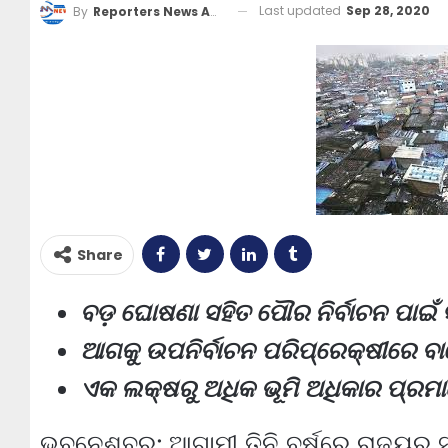
Last updated
Sep 28, 2020
By
Reporters News Agency
Share
ବଡ଼ ଘୋଷଣା ସହିତ ପୌର ନିର୍ବାଚନ ପାଇ
ଆଗକୁ ଉପନିର୍ବାଚନ ପରିପ୍ରେକ୍ଷୀରେ ବା
ଏକ ଲକ୍ଷରୁ ଅଧିକ ଭୂମି ଅଧିକାର ପ୍ର
ଭୁବନେଶ୍ବର: ଆଗାମୀ ତିନି ବର୍ଷରେ ରାଜ୍ୟର